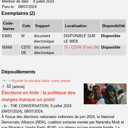
Mention de date : 8 juillet 2024
Paru le : 08/07/2024
Exemplaires (2)
Code-
Cote
Support
Localisation
Disponibilité
barres
63681
W
document
DISPONIBLE SUR
Disponible
électronique
LE WEB
65669
CD75
document
75 - CDTM (Paris 09)
Disponible
DE
électronique
Dépouillements
Ajouter le résultat dans votre panier
[article]
Élections en Inde : la politique des
marges marque un point
- In : THE CONVERSATION, 8 juillet 2024
(08/07/2024), 08/07/2024,
À l'issue des élections nationales indiennes de juin 2024, la National
Democratic Alliance (NDA), coalition sortante menée par Narendra Modi et
son Bharatya Janata Party (BJP), n’a obtenu qu’une majorité fragile. La