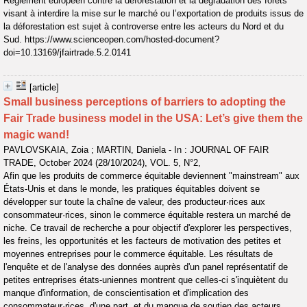
Règlement européen contre la déforestation et la dégradation des forêts
visant à interdire la mise sur le marché ou l’exportation de produits issus de
la déforestation est sujet à controverse entre les acteurs du Nord et du
Sud. https://www.scienceopen.com/hosted-document?
doi=10.13169/jfairtrade.5.2.0141
[article]
Small business perceptions of barriers to adopting the
Fair Trade business model in the USA: Let’s give them the
magic wand!
PAVLOVSKAIA, Zoia ; MARTIN, Daniela - In : JOURNAL OF FAIR
TRADE, October 2024 (28/10/2024), VOL. 5, N°2,
Afin que les produits de commerce équitable deviennent "mainstream" aux
États-Unis et dans le monde, les pratiques équitables doivent se
développer sur toute la chaîne de valeur, des producteur·rices aux
consommateur·rices, sinon le commerce équitable restera un marché de
niche. Ce travail de recherche a pour objectif d'explorer les perspectives,
les freins, les opportunités et les facteurs de motivation des petites et
moyennes entreprises pour le commerce équitable. Les résultats de
l'enquête et de l'analyse des données auprès d'un panel représentatif de
petites entreprises états-uniennes montrent que celles-ci s'inquiètent du
manque d'information, de conscientisation et d'implication des
consommateur·rices, d'une part, et du manque de soutien des acteurs