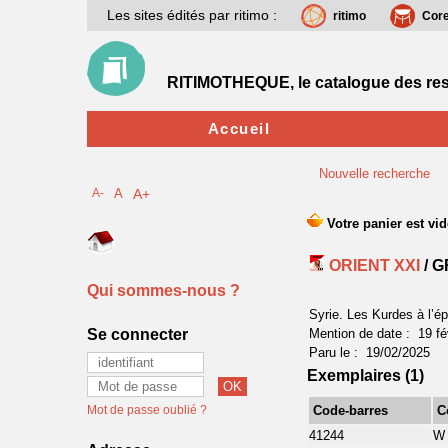
Les sites édités par ritimo :
ritimo
Cor
RITIMOTHEQUE, le catalogue des res
Accueil
Nouvelle recherche
A-
A
A+
ORIENT XXI
/ G
Qui sommes-nous ?
Syrie. Les Kurdes à l’
Se connecter
Mention de date : 19 fé
Paru le : 19/02/2025
Exemplaires (1)
Mot de passe oublié ?
Code-barres
C
41244
W