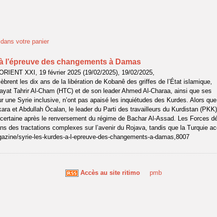
t dans votre panier
 à l’épreuve des changements à Damas
ORIENT XXI, 19 février 2025 (19/02/2025), 19/02/2025,
èbrent les dix ans de la libération de Kobanê des griffes de l’État islamique,
 Hayat Tahrir Al-Cham (HTC) et de son leader Ahmed Al-Charaa, ainsi que ses
ur une Syrie inclusive, n’ont pas apaisé les inquiétudes des Kurdes. Alors que
ara et Abdullah Öcalan, le leader du Parti des travailleurs du Kurdistan (PKK),
incertaine après le renversement du régime de Bachar Al-Assad. Les Forces 
s des tractations complexes sur l’avenir du Rojava, tandis que la Turquie a
magazine/syrie-les-kurdes-a-l-epreuve-des-changements-a-damas,8007
Accès au site ritimo
pmb