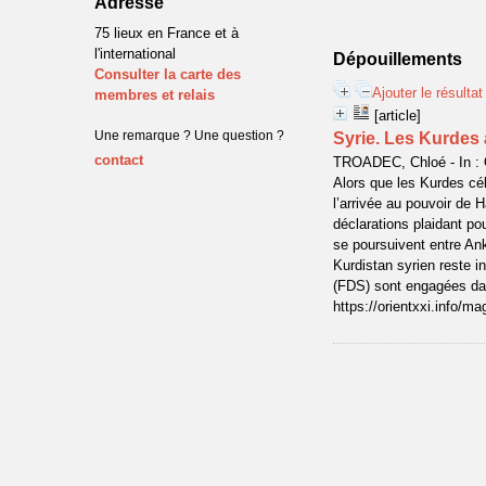
Adresse
75 lieux en France et à
l'international
Dépouillements
Consulter la carte des
Ajouter le résulta
membres et relais
[article]
Une remarque ? Une question ?
Syrie. Les Kurdes
contact
TROADEC, Chloé - In : 
Alors que les Kurdes cél
l’arrivée au pouvoir de
déclarations plaidant po
se poursuivent entre Ank
Kurdistan syrien reste 
(FDS) sont engagées dan
https://orientxxi.info/