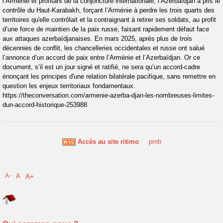
l’Arménie et profitant de la conjoncture internationale, l’Azerbaïdjan a pris le
contrôle du Haut-Karabakh, forçant l’Arménie à perdre les trois quarts des
territoires qu'elle contrôlait et la contraignant à retirer ses soldats, au profit
d’une force de maintien de la paix russe, faisant rapidement défaut face
aux attaques azerbaïdjanaises. En mars 2025, après plus de trois
décennies de conflit, les chancelleries occidentales et russe ont salué
l’annonce d’un accord de paix entre l’Arménie et l’Azerbaïdjan. Or ce
document, s’il est un jour signé et ratifié, ne sera qu’un accord-cadre
énonçant les principes d'une relation bilatérale pacifique, sans remettre en
question les enjeux territoriaux fondamentaux.
https://theconversation.com/armenie-azerba-djan-les-nombreuses-limites-
dun-accord-historique-253988
Accès au site ritimo
pmb
A-
A
A+