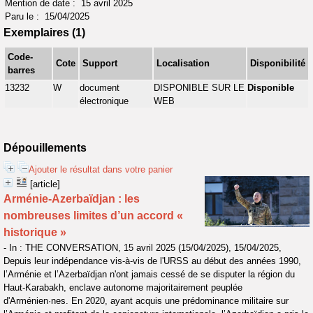
Mention de date : 15 avril 2025
Paru le : 15/04/2025
Exemplaires (1)
Code-
Cote
Support
Localisation
Disponibilité
barres
13232
W
document
DISPONIBLE SUR LE
Disponible
électronique
WEB
Dépouillements
Ajouter le résultat dans votre panier
[article]
Arménie-Azerbaïdjan : les
nombreuses limites d’un accord «
historique »
- In : THE CONVERSATION, 15 avril 2025 (15/04/2025), 15/04/2025,
Depuis leur indépendance vis-à-vis de l'URSS au début des années 1990,
l’Arménie et l’Azerbaïdjan n'ont jamais cessé de se disputer la région du
Haut-Karabakh, enclave autonome majoritairement peuplée
d'Arménien·nes. En 2020, ayant acquis une prédominance militaire sur