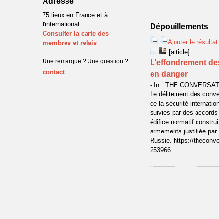
Adresse
75 lieux en France et à
l'international
Dépouillements
Consulter la carte des
Ajouter le résulta
membres et relais
[article]
Une remarque ? Une question ?
L’effondrement des
contact
en danger
- In : THE CONVERSATIO
Le délitement des conven
de la sécurité internati
suivies par des accords 
édifice normatif constr
armements justifiée par 
Russie. https://theconv
253966