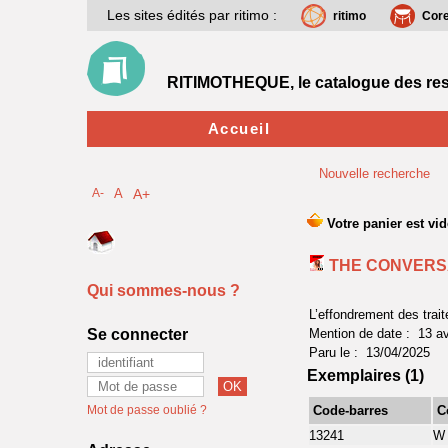
Les sites édités par ritimo :
ritimo
Cor
RITIMOTHEQUE, le catalogue des res
Accueil
Nouvelle recherche
A-
A
A+
THE CONVERS
Qui sommes-nous ?
L’effondrement des trai
Se connecter
Mention de date : 13 av
Paru le : 13/04/2025
Exemplaires (1)
Mot de passe oublié ?
Code-barres
C
13241
W