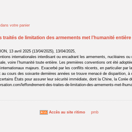
t dans votre panier
 traités de limitation des armements met l’humanité entière
N, 13 avril 2025 (13/04/2025), 13/04/2025,
tions internationales interdisant ou encadrant les armements, nucléaires ou 
onale, voire l’humanité toute entière. Les premières conventions ont été adopté
internationaux majeurs. Exacerbé par les conflits récents, en particulier par l
uit au cours des soixante dernières années se trouve menacé de disparition, à
certains États pour assurer leur sécurité immédiate, dont la Chine, la Corée d
ersation.com/leffondrement-des-traites-de-limitation-des-armements-met-lhuma
Accès au site ritimo
pmb