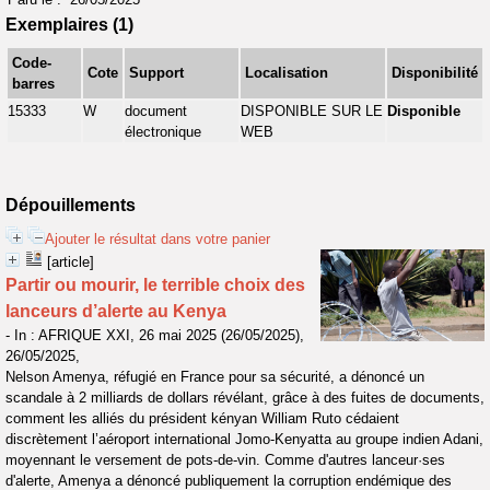
Exemplaires (1)
Code-
Cote
Support
Localisation
Disponibilité
barres
15333
W
document
DISPONIBLE SUR LE
Disponible
électronique
WEB
Dépouillements
Ajouter le résultat dans votre panier
[article]
Partir ou mourir, le terrible choix des
lanceurs d’alerte au Kenya
- In : AFRIQUE XXI, 26 mai 2025 (26/05/2025),
26/05/2025,
Nelson Amenya, réfugié en France pour sa sécurité, a dénoncé un
scandale à 2 milliards de dollars révélant, grâce à des fuites de documents,
comment les alliés du président kényan William Ruto cédaient
discrètement l’aéroport international Jomo-Kenyatta au groupe indien Adani,
moyennant le versement de pots-de-vin. Comme d'autres lanceur·ses
d'alerte, Amenya a dénoncé publiquement la corruption endémique des