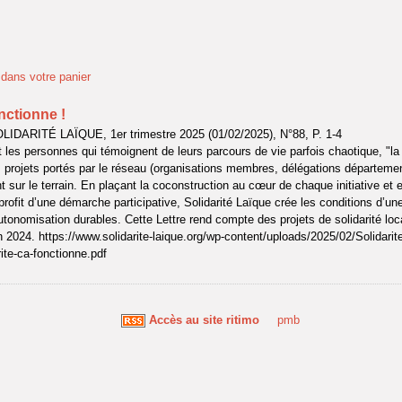
t dans votre panier
onctionne !
LIDARITÉ LAÏQUE, 1er trimestre 2025 (01/02/2025), N°88, P. 1-4
t les personnes qui témoignent de leurs parcours de vie parfois chaotique, "la 
s projets portés par le réseau (organisations membres, délégations départeme
t sur le terrain. En plaçant la coconstruction au cœur de chaque initiative et 
profit d’une démarche participative, Solidarité Laïque crée les conditions d’un
tonomisation durables. Cette Lettre rend compte des projets de solidarité loc
en 2024. https://www.solidarite-laique.org/wp-content/uploads/2025/02/Solidarit
e-ca-fonctionne.pdf
Accès au site ritimo
pmb