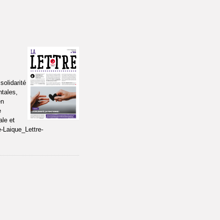
solidarité
ntales,
en
e
ale et
e-Laique_Lettre-