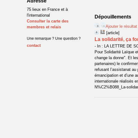
Adresse
75 lieux en France et à
l'international
Dépouillements
Consulter la carte des
Ajouter le résulta
membres et relais
[article]
Une remarque ? Une question ?
La solidarité, ça f
contact
- In : LA LETTRE DE SO
Pour Solidarité Laïque e
change la donne". Et le
partenaires) le confirmen
refusant l’assistanat au 
émancipation et d’une au
internationale réalisés 
N%C2%B088_La-solidarit