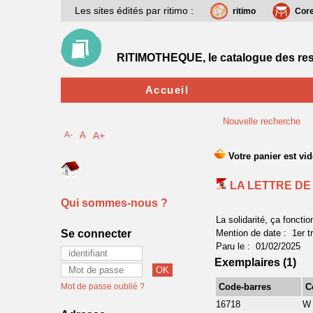
Les sites édités par ritimo :
ritimo
Cor
RITIMOTHEQUE, le catalogue des res
Accueil
Nouvelle recherche
A-
A
A+
LA LETTRE DE
Qui sommes-nous ?
La solidarité, ça fonctio
Se connecter
Mention de date : 1er t
Paru le : 01/02/2025
Exemplaires (1)
Mot de passe oublié ?
Code-barres
C
16718
W