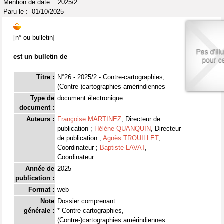
Mention de date : 2025/2
Paru le : 01/10/2025
[n° ou bulletin]
est un bulletin de
Titre :
N°26 - 2025/2 - Contre-cartographies,
(Contre-)cartographies amérindiennes
Type de
document électronique
document :
Auteurs :
Françoise MARTINEZ
, Directeur de
publication ;
Hélène QUANQUIN
, Directeur
de publication ;
Agnès TROUILLET
,
Coordinateur ;
Baptiste LAVAT
,
Coordinateur
Année de
2025
publication :
Format :
web
Note
Dossier comprenant :
générale :
* Contre-cartographies,
(Contre-)cartographies amérindiennes