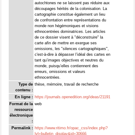
autochtones ne se laissent pas réduire aux
découpages hérités de la colonisation. La
cartographie constitue également un lieu
de confrontation entre représentations du
monde non hégémoniques et visions
ethnocentrées dominatrices. Les articles
de ce dossier visent à "déconstruire" la
carte afin de mettre en exergue ses
omissions, les "silences cartographiques",
c'est-à-dire à dépasser l’idéal des cartes en
tant qu’images objectives et neutres du
monde, puisqu’elles contiennent des
erreurs, omissions et valeurs
ethnocentrées.
Type de
thèse, mémoire, travail de recherche
contenu :
En ligne :
https://journals.openedition.org/ideas/21191
Format de la
web
ressource
électronique
:
Permalink :
https://www.ritimo.fr/opac_css/index.php?
lvl=bulletin_display&id=30666