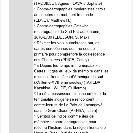
(TROUILLET, Agnès ; LAVAT, Baptiste)
* Contre-cartographies modernistes : trois
architectes restructurent le monde
(EDNEY, Matthew H.)
* Contre-cartographies Catawba :
recartographie du Sud-Est autochtone,
1670-1730 (EDELSON, S. Max)
* Révéler les voix autochtones sur les
cartes européennes comme source
primaire pour comprendre la coalescence
des Cherokees (PRICE, Casey)
* « Depuis les temps immémoriaux » :
Cartes, litiges et lieux de mémoire dans les
missions frontalières d’Amérique du sud
(XVIIème-XVIIIème siècles) (TAKEDA,
Kazuhisa ; WILDE, Guillermo)
* Là où la possession hispano-créole et la
territorialité indigène se rencontrent :
contre-lecture de La Paix de Lacangayé
dans le Gran Chaco (PENSA, Laura)
* Cerritos de indios comme îles de
mémoire : contre-cartographies pour
réécrire l’histoire dans la région frontalière