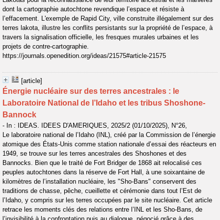
dont la cartographie autochtone revendique l’espace et résiste à
l’effacement. L'exemple de Rapid City, ville construite illégalement sur des
terres lakota, illustre les conflits persistants sur la propriété de l’espace, à
travers la signalisation officielle, les fresques murales urbaines et les
projets de contre-cartographie.
https://journals.openedition.org/ideas/21575#article-21575
[article]
Énergie nucléaire sur des terres ancestrales : le
Laboratoire National de l’Idaho et les tribus Shoshone-
Bannock
- In : IDEAS. IDEES D'AMERIQUES, 2025/2 (01/10/2025), N°26,
Le laboratoire national de l’Idaho (INL), créé par la Commission de l’énergie
atomique des États-Unis comme station nationale d’essai des réacteurs en
1949, se trouve sur les terres ancestrales des Shoshones et des
Bannocks. Bien que le traité de Fort Bridger de 1868 ait relocalisé ces
peuples autochtones dans la réserve de Fort Hall, à une soixantaine de
kilomètres de l’installation nucléaire, les "Sho-Bans" conservent des
traditions de chasse, pêche, cueillette et cérémonie dans tout l’Est de
l’Idaho, y compris sur les terres occupées par le site nucléaire. Cet article
retrace les moments clés des relations entre l’INL et les Sho-Bans, de
l’invisibilité à la confrontation puis au dialogue, négocié grâce à des