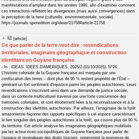
manifestations d’ampleur dans les années 1990, afin d’examiner comment
ces interactions reflètent les divergences (mais aussi convergences) dans
la perception de la terre (culturelle, environnementale, sociale).
https://journals.openedition.org/ideas/21758#article-21758
[article]
Ce que parler de la terre veut dire : revendications
territoriales, imaginaire géographique et construction
identitaire en Guyane française
- In : IDEAS. IDEES D'AMERIQUES, 2025/2 (01/10/2025), N°26,
L’histoire coloniale de la Guyane française est marquée par une
confiscation des terres – dont plus de 95 % restent propriété de l’État –
générant un fort sentiment d’injustice parmi les peuples autochtones. Leurs
revendications s’inscrivent ainsi dans une demande de justice sociale,
dans un contexte multiculturel traversé par une forte concurrence des
mémoires coloniales, et sont étroitement liées à la reconnaissance et à la
construction des identités autochtones. Par ailleurs, l’imaginaire de la forêt
amazonienne façonne des rapports spécifiques à cet espace caractérisant
le lien singulier des peuples autochtones à la forêt, qui couvre plus de 90 %
du territoire. Cet article analyse les imaginaires géographiques mobilisés
par les acteur·rices sociopolitiques de Guyane française pour parler de
l’espace et revendiquer des droits fonciers, notamment la promesse de