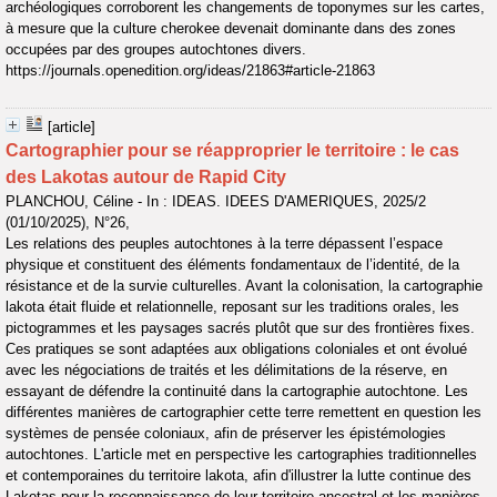
archéologiques corroborent les changements de toponymes sur les cartes,
à mesure que la culture cherokee devenait dominante dans des zones
occupées par des groupes autochtones divers.
https://journals.openedition.org/ideas/21863#article-21863
[article]
Cartographier pour se réapproprier le territoire : le cas
des Lakotas autour de Rapid City
PLANCHOU, Céline - In : IDEAS. IDEES D'AMERIQUES, 2025/2
(01/10/2025), N°26,
Les relations des peuples autochtones à la terre dépassent l’espace
physique et constituent des éléments fondamentaux de l’identité, de la
résistance et de la survie culturelles. Avant la colonisation, la cartographie
lakota était fluide et relationnelle, reposant sur les traditions orales, les
pictogrammes et les paysages sacrés plutôt que sur des frontières fixes.
Ces pratiques se sont adaptées aux obligations coloniales et ont évolué
avec les négociations de traités et les délimitations de la réserve, en
essayant de défendre la continuité dans la cartographie autochtone. Les
différentes manières de cartographier cette terre remettent en question les
systèmes de pensée coloniaux, afin de préserver les épistémologies
autochtones. L'article met en perspective les cartographies traditionnelles
et contemporaines du territoire lakota, afin d'illustrer la lutte continue des
Lakotas pour la reconnaissance de leur territoire ancestral et les manières