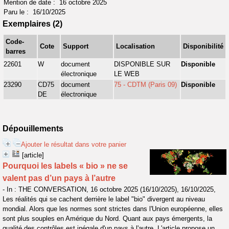
Mention de date : 16 octobre 2025
Paru le : 16/10/2025
Exemplaires (2)
Code-
Cote
Support
Localisation
Disponibilité
barres
22601
W
document
DISPONIBLE SUR
Disponible
électronique
LE WEB
23290
CD75
document
75 - CDTM (Paris 09)
Disponible
DE
électronique
Dépouillements
Ajouter le résultat dans votre panier
[article]
Pourquoi les labels « bio » ne se
valent pas d’un pays à l’autre
- In : THE CONVERSATION, 16 octobre 2025 (16/10/2025), 16/10/2025,
Les réalités qui se cachent derrière le label "bio" divergent au niveau
mondial. Alors que les normes sont strictes dans l'Union européenne, elles
sont plus souples en Amérique du Nord. Quant aux pays émergents, la
qualité des contrôles est inégale d'un pays à l'autre. L'article propose un