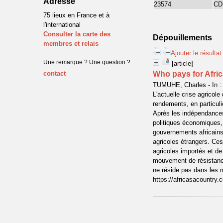
Adresse
23574
CD
75 lieux en France et à
l'international
Consulter la carte des
Dépouillements
membres et relais
Ajouter le résulta
Une remarque ? Une question ?
[article]
contact
Who pays for Afric
TUMUHE, Charles - In :
L'actuelle crise agricole
rendements, en particulie
Après les indépendances,
politiques économiques,
gouvernements africains à
agricoles étrangers. Ces
agricoles importés et de
mouvement de résistance 
ne réside pas dans les m
https://africasacountry.