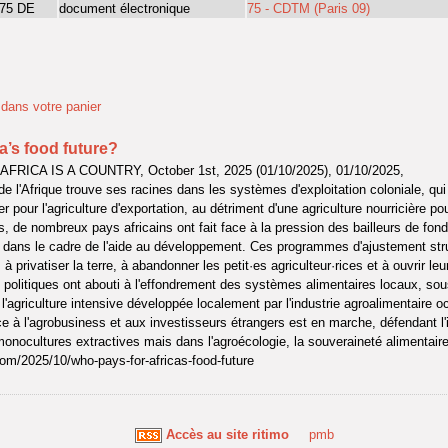
75 DE
document électronique
75 - CDTM (Paris 09)
t dans votre panier
a’s food future?
 AFRICA IS A COUNTRY, October 1st, 2025 (01/10/2025), 01/10/2025,
 de l'Afrique trouve ses racines dans les systèmes d'exploitation coloniale, qui 
r pour l'agriculture d'exportation, au détriment d'une agriculture nourricière po
 de nombreux pays africains ont fait face à la pression des bailleurs de fond
 dans le cadre de l'aide au développement. Ces programmes d'ajustement struc
 privatiser la terre, à abandonner les petit·es agriculteur·rices et à ouvrir l
 politiques ont abouti à l'effondrement des systèmes alimentaires locaux, sou
 l'agriculture intensive développée localement par l'industrie agroalimentaire 
à l'agrobusiness et aux investisseurs étrangers est en marche, défendant l'id
onocultures extractives mais dans l'agroécologie, la souveraineté alimentaire 
com/2025/10/who-pays-for-africas-food-future
Accès au site ritimo
pmb