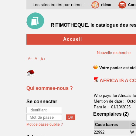
Les sites édités par ritimo :
ritimo
Cor
RITIMOTHEQUE, le catalogue des res
Accueil
Nouvelle recherche
A-
A
A+
AFRICA IS A 
Qui sommes-nous ?
Who pays for Africa’s f
Se connecter
Mention de date : Octo
Paru le : 01/10/2025
Exemplaires (2)
Mot de passe oublié ?
Code-barres
Co
22992
W