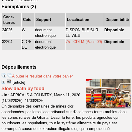
Exemplaires (2)
Code-
Cote
Support
Localisation
Disponibilité
barres
24026
W
document
DISPONIBLE SUR
Disponible
électronique
LE WEB
32204
CD75
document
75 - CDTM (Paris 09)
Disponible
DE
électronique
Dépouillements
Ajouter le résultat dans votre panier
[article]
Slow death by food
- In : AFRICA IS A COUNTRY, March 11, 2026
(11/03/2026), 11/03/2026,
On dénombre des centaines de mines d'or
abandonnées par l'orpaillage artisanal sur d'anciennes terres arables dans
les zones rurales du Ghana. L'eau, la terre, les produits agricoles qui
nourrissent les populations, tout le système alimentaire du pays est
corrompu à cause de l’extraction illégale d’or, qui a empoisonné