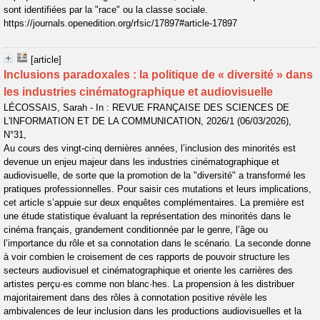
sont identifiées par la "race" ou la classe sociale.
https://journals.openedition.org/rfsic/17897#article-17897
[article]
Inclusions paradoxales : la politique de « diversité » dans
les industries cinématographique et audiovisuelle
LÉCOSSAIS, Sarah - In : REVUE FRANÇAISE DES SCIENCES DE
L'INFORMATION ET DE LA COMMUNICATION, 2026/1 (06/03/2026),
N°31,
Au cours des vingt-cinq dernières années, l’inclusion des minorités est
devenue un enjeu majeur dans les industries cinématographique et
audiovisuelle, de sorte que la promotion de la "diversité" a transformé les
pratiques professionnelles. Pour saisir ces mutations et leurs implications,
cet article s’appuie sur deux enquêtes complémentaires. La première est
une étude statistique évaluant la représentation des minorités dans le
cinéma français, grandement conditionnée par le genre, l’âge ou
l’importance du rôle et sa connotation dans le scénario. La seconde donne
à voir combien le croisement de ces rapports de pouvoir structure les
secteurs audiovisuel et cinématographique et oriente les carrières des
artistes perçu·es comme non blanc·hes. La propension à les distribuer
majoritairement dans des rôles à connotation positive révèle les
ambivalences de leur inclusion dans les productions audiovisuelles et la