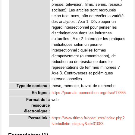
presse, télévision, films, séries, réseaux
sociaux). Les articles sont regroupés
selon trois axes, afin de révéler la variété
des analyses : Axe 1. Développer un
regard intersectionnel pour penser les
discriminations dans les industries
culturelles ; Axe 2. Interroger les pratiques
médiatiques selon un prisme
intersectionnel : quelles formes
d’empowerment (autonomisation), de
réduction ou de résistance dans les
représentations de femmes minorées ?
Axe 3. Controverses et polémiques
intersectionnelles.
Type de contenu :
thèse, mémoire, travail de recherche
En ligne :
https://journals.openedition.org/rfsic/17855
Format de la
web
ressource
électronique :
Permalink :
https://www.ritimo.fr/opac_css/index.php?
lvl=bulletin_display&id=31083