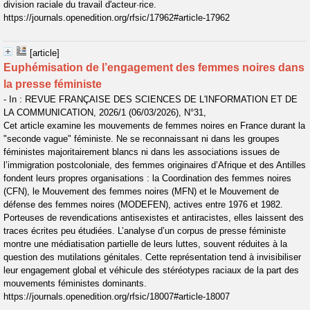
division raciale du travail d'acteur·rice.
https://journals.openedition.org/rfsic/17962#article-17962
[article]
Euphémisation de l’engagement des femmes noires dans
la presse féministe
- In : REVUE FRANÇAISE DES SCIENCES DE L'INFORMATION ET DE
LA COMMUNICATION, 2026/1 (06/03/2026), N°31,
Cet article examine les mouvements de femmes noires en France durant la
"seconde vague" féministe. Ne se reconnaissant ni dans les groupes
féministes majoritairement blancs ni dans les associations issues de
l’immigration postcoloniale, des femmes originaires d’Afrique et des Antilles
fondent leurs propres organisations : la Coordination des femmes noires
(CFN), le Mouvement des femmes noires (MFN) et le Mouvement de
défense des femmes noires (MODEFEN), actives entre 1976 et 1982.
Porteuses de revendications antisexistes et antiracistes, elles laissent des
traces écrites peu étudiées. L’analyse d’un corpus de presse féministe
montre une médiatisation partielle de leurs luttes, souvent réduites à la
question des mutilations génitales. Cette représentation tend à invisibiliser
leur engagement global et véhicule des stéréotypes raciaux de la part des
mouvements féministes dominants.
https://journals.openedition.org/rfsic/18007#article-18007