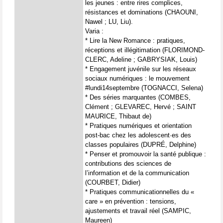
les jeunes : entre rires complices,
résistances et dominations (CHAOUNI,
Nawel ; LU, Liu).
Varia :
* Lire la New Romance : pratiques,
réceptions et illégitimation (FLORIMOND-
CLERC, Adeline ; GABRYSIAK, Louis)
* Engagement juvénile sur les réseaux
sociaux numériques : le mouvement
#lundi14septembre (TOGNACCI, Selena)
* Des séries marquantes (COMBES,
Clément ; GLEVAREC, Hervé ; SAINT
MAURICE, Thibaut de)
* Pratiques numériques et orientation
post-bac chez les adolescent·es des
classes populaires (DUPRÉ, Delphine)
* Penser et promouvoir la santé publique :
contributions des sciences de
l’information et de la communication
(COURBET, Didier)
* Pratiques communicationnelles du «
care » en prévention : tensions,
ajustements et travail réel (SAMPIC,
Maureen)