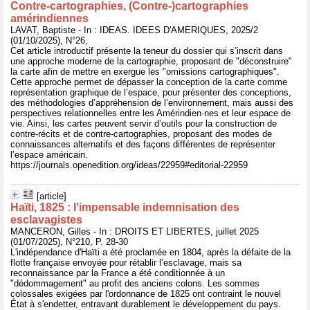
Contre-cartographies, (Contre-)cartographies
amérindiennes
LAVAT, Baptiste - In : IDEAS. IDEES D'AMERIQUES, 2025/2
(01/10/2025), N°26,
Cet article introductif présente la teneur du dossier qui s’inscrit dans
une approche moderne de la cartographie, proposant de "déconstruire"
la carte afin de mettre en exergue les "omissions cartographiques".
Cette approche permet de dépasser la conception de la carte comme
représentation graphique de l’espace, pour présenter des conceptions,
des méthodologies d’appréhension de l’environnement, mais aussi des
perspectives relationnelles entre les Amérindien·nes et leur espace de
vie. Ainsi, les cartes peuvent servir d’outils pour la construction de
contre-récits et de contre-cartographies, proposant des modes de
connaissances alternatifs et des façons différentes de représenter
l’espace américain.
https://journals.openedition.org/ideas/22959#editorial-22959
[article]
Haïti, 1825 : l'impensable indemnisation des
esclavagistes
MANCERON, Gilles - In : DROITS ET LIBERTES, juillet 2025
(01/07/2025), N°210, P. 28-30
L'indépendance d'Haïti a été proclamée en 1804, après la défaite de la
flotte française envoyée pour rétablir l’esclavage, mais sa
reconnaissance par la France a été conditionnée à un
"dédommagement" au profit des anciens colons. Les sommes
colossales exigées par l'ordonnance de 1825 ont contraint le nouvel
État à s'endetter, entravant durablement le développement du pays.