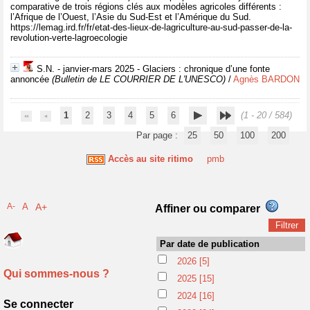
comparative de trois régions clés aux modèles agricoles différents :
l’Afrique de l’Ouest, l’Asie du Sud-Est et l’Amérique du Sud.
https://lemag.ird.fr/fr/etat-des-lieux-de-lagriculture-au-sud-passer-de-la-
revolution-verte-lagroecologie
S.N. - janvier-mars 2025 - Glaciers : chronique d’une fonte
annoncée
(Bulletin de LE COURRIER DE L'UNESCO)
/
Agnès BARDON
1
2
3
4
5
6
(1 - 20 / 584)
Par page :
25
50
100
200
Accès au site ritimo
pmb
A-
A
A+
Affiner ou comparer
Par date de publication
2026
[5]
Qui sommes-nous ?
2025
[15]
2024
[16]
Se connecter