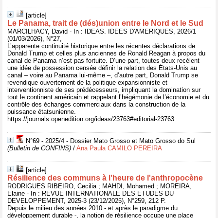
[article]
Le Panama, trait de (dés)union entre le Nord et le Sud
MARCILHACY, David - In : IDEAS. IDEES D'AMERIQUES, 2026/1
(01/03/2026), N°27,
L’apparente continuité historique entre les récentes déclarations de
Donald Trump et celles plus anciennes de Ronald Reagan à propos du
canal de Panama n’est pas fortuite. D’une part, toutes deux recèlent
une idée de possession censée définir la relation des États-Unis au
canal – voire au Panama lui-même –, d’autre part, Donald Trump se
revendique ouvertement de la politique expansionniste et
interventionniste de ses prédécesseurs, impliquant la domination sur
tout le continent américain et rappelant l’hégémonie de l’économie et du
contrôle des échanges commerciaux dans la construction de la
puissance étatsunienne.
https://journals.openedition.org/ideas/23763#editorial-23763
N°69 - 2025/4 - Dossier Mato Grosso et Mato Grosso do Sul
(Bulletin de CONFINS)
/
Ana Paula CAMILO PEREIRA
[article]
Résilience des communs à l'heure de l'anthropocène
RODRIGUES RIBEIRO, Cecilia ; MAHDI, Mohamed ; MOREIRA,
Elaine - In : REVUE INTERNATIONALE DES ETUDES DU
DEVELOPPEMENT, 2025-3 (23/12/2025), N°259, 212 P.
Depuis le milieu des années 2010 - et après le paradigme du
développement durable -, la notion de résilience occupe une place