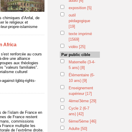
audio
[6]
exposition
[5]
outil
s chimiques d’Anfal, de
pédagogique
r le religieux et
[19]
t-leur-propre-islamisme
texte imprimé
[1569]
n Africa
vidéo
[25]
e s'est renforcée au cours
Par public cible
-dire une alliance
Maternelle (3-4-
 groupes aux théologies
s "valeurs familiales".
5 ans)
[8]
rialisme culturel
Élémentaire (6-
-against-lgbtq-rights-
10 ans)
[9]
Enseignement
supérieur
[17]
4ème/3ème
[29]
Cycle 2 (6-7
s de l’islam de France en
ans)
[42]
anes de France restent
sulmans, commissions
6ème/5ème
[46]
 France multiplie les
Adulte
[50]
orale de l’extrême droite.