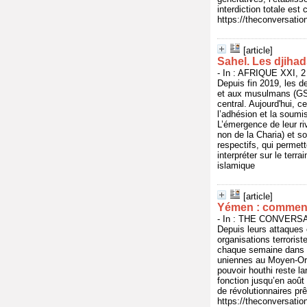
interdiction totale es
https://theconversatio
[article]
Sahel. Les djihad
- In : AFRIQUE XXI, 2 
Depuis fin 2019, les de
et aux musulmans (GSIM
central. Aujourd'hui, c
l’adhésion et la soumi
L’émergence de leur ri
non de la Charia) et so
respectifs, qui permet
interpréter sur le terr
islamique
[article]
Yémen : comment 
- In : THE CONVERSAT
Depuis leurs attaques 
organisations terroris
chaque semaine dans la
uniennes au Moyen-Orie
pouvoir houthi reste la
fonction jusqu’en août
de révolutionnaires pr
https://theconversati