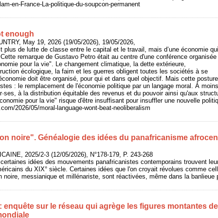
/Islam-en-France-La-politique-du-soupcon-permanent
not enough
UNTRY, May 19, 2026 (19/05/2026), 19/05/2026,
git plus de lutte de classe entre le capital et le travail, mais d’une économie qu
". Cette remarque de Gustavo Petro était au centre d'une conférence organisée
nomie pour la vie". Le changement climatique, la dette extérieure,
truction écologique, la faim et les guerres obligent toutes les sociétés à se
conomie doit être organisé, pour qui et dans quel objectif. Mais cette posture
stes : le remplacement de l'économie politique par un langage moral. À moins d
r·ses, à la distribution équitable des revenus et du pouvoir ainsi qu'aux struc
conomie pour la vie" risque d'être insuffisant pour insuffler une nouvelle pol
y.com/2026/05/moral-language-wont-beat-neoliberalism
on noire". Généalogie des idées du panafricanisme afrocentr
CAINE, 2025/2-3 (12/05/2026), N°178-179, P. 243-268
e certaines idées des mouvements panafricanistes contemporains trouvent leu
éricains du XIX° siècle. Certaines idées que l'on croyait révolues comme ce
on noire, messianique et millénariste, sont réactivées, même dans la banlieue 
: enquête sur le réseau qui agrège les figures montantes de
mondiale