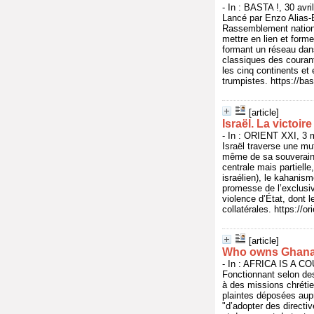
- In : BASTA !, 30 avr
Lancé par Enzo Alias-B
Rassemblement nationa
mettre en lien et forme
formant un réseau dan
classiques des courants
les cinq continents e
trumpistes. https://b
[article]
Israël. La victoir
- In : ORIENT XXI, 3 
Israël traverse une mut
même de sa souveraine
centrale mais partielle
israélien), le kahanis
promesse de l’exclusivi
violence d’État, dont 
collatérales. https://o
[article]
Who owns Ghana’
- In : AFRICA IS A CO
Fonctionnant selon de
à des missions chrétie
plaintes déposées aupr
"d’adopter des directiv