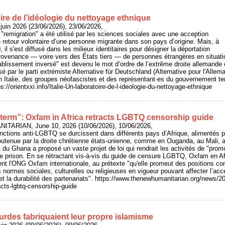
toire de l’idéologie du nettoyage ethnique
juin 2026 (23/06/2026), 23/06/2026,
e "remigration" a été utilisé par les sciences sociales avec une acception
e retour volontaire d’une personne migrante dans son pays d’origine. Mais, à
 il s'est diffusé dans les milieux identitaires pour désigner la déportation
provenance — voire vers des États tiers — de personnes étrangères en situatio
tablissement inversé" est devenu le mot d’ordre de l’extrême droite allemande 
 par le parti extrémiste Alternative für Deutschland (Alternative pour l'Allem
n Italie, des groupes néofascistes et des représentant·es du gouvernement ten
ps://orientxxi.info/Italie-Un-laboratoire-de-l-ideologie-du-nettoyage-ethnique
 term”: Oxfam in Africa retracts LGBTQ censorship guide
ITARIAN, June 10, 2026 (10/06/2026), 10/06/2026,
sanctions anti-LGBTQ se durcissent dans différents pays d’Afrique, alimentés p
soutenue par la droite chrétienne états-unienne, comme en Ouganda, au Mali, 
du Ghana a proposé un vaste projet de loi qui rendrait les activités de "pro
de prison. En se rétractant vis-à-vis du guide de censure LGBTQ, Oxfam en Af
ent l'ONG Oxfam internationale, au prétexte "qu'elle promeut des positions 
 normes sociales, culturelles ou religieuses en vigueur pouvant affecter l’a
 la durabilité des partenariats". https://www.thenewhumanitarian.org/news/2
acts-lgbtq-censorship-guide
urdes fabriquaient leur propre islamisme