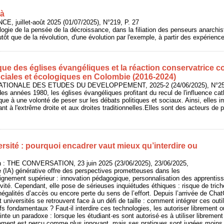
là
E, juillet-août 2025 (01/07/2025), N°219, P. 27
alogie de la pensée de la décroissance, dans la filiation des penseurs anarchis
tôt que de la révolution, d'une évolution par l'exemple, à partir des expérienc
ique des églises évangéliques et la réaction conservatrice co
ociales et écologiques en Colombie (2016-2024)
NATIONALE DES ETUDES DU DEVELOPPEMENT, 2025-2 (24/06/2025), N°258
des années 1980, les églises évangéliques profitant du recul de l'influence ca
tique à une volonté de peser sur les débats politiques et sociaux. Ainsi, elle
iant à l'extrême droite et aux droites traditionnelles.Elles sont des acteurs de
rsité : pourquoi encadrer vaut mieux qu’interdire ou
n : THE CONVERSATION, 23 juin 2025 (23/06/2025), 23/06/2025,
elle (IA) générative offre des perspectives prometteuses dans les
ignement supérieur : innovation pédagogique, personnalisation des apprentis
tivité. Cependant, elle pose de sérieuses inquiétudes éthiques : risque de tric
inégalités d’accès ou encore perte du sens de l’effort. Depuis l’arrivée de C
et universités se retrouvent face à un défi de taille : comment intégrer ces ou
ifs fondamentaux ? Faut-il interdire ces technologies, les autoriser librement 
inte un paradoxe : lorsque les étudiant·es sont autorisé·es à utiliser libremen
sement est perçu comme plus innovant, mais ses pratiques sont jugées moins é