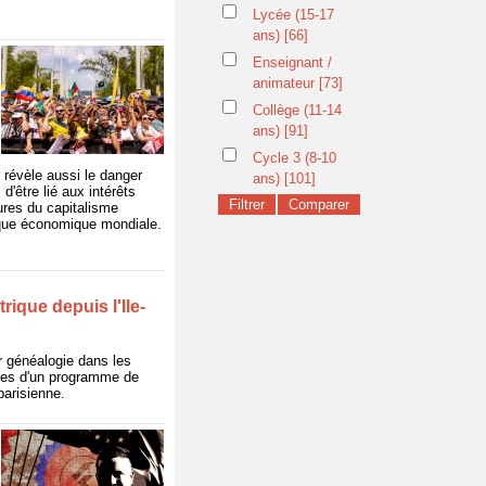
Lycée (15-17
ans)
[66]
Enseignant /
animateur
[73]
i
Collège (11-14
ans)
[91]
Cycle 3 (8-10
 révèle aussi le danger
ans)
[101]
'être lié aux intérêts
tures du capitalisme
itique économique mondiale.
ique depuis l'Ile-
r généalogie dans les
lles d'un programme de
parisienne.