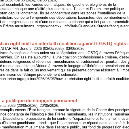
uin 2026 (09/06/2026), 09/06/2026,
ctif occidental, les Kurdes sont laïques, de gauche et éloigné·es de la
alisation masque une réalité plus complexe : l’islam et l’islamisme politique
stan depuis longtemps. Ils se concentrent dans les zones frontalières de la
rdistan, qui porte l’empreinte des déportations baasistes, des bombardement
de marginalisation, et d’une domination partisane qui a fini par instrumentalise
des Frères musulmans. https://orientxxi.info/Irak-Quand-les-Kurdes-fabriquaien
ian right built an interfaith coalition against LGBTQ rights i
ITARIAN, June 3, 2026 (03/06/2026), 03/06/2026,
nisme évangélique états-unien sur la législation anti-LGBTQ à travers l’Afriqu
ennies. On assiste aujourd'hui à une coalition confessionnelle croisée, c'est-à
stitutions religieuses chrétiennes, musulmanes et traditionnelles, pourtant des
té rendue possible en Afrique à travers le langage délibérément sécularisant de
n réside dans le fait qu'un mouvement qui se présente comme résistant à l’impé
une vision de l’Afrique profondément coloniale.
itarian.org/opinion/2026/06/03/how-us-christian-right-built-interfaith-coalition
 La politique du soupçon permanent
 mai 2026 (20/05/2026), 20/05/2026,
complis envers l’État français, comme la signature de la Charte des principe
ance constante de l’idéologie des Frères musulmans, les institutions musulm
at. Dissolutions, propositions de loi contre le "séparatisme et l'entrisme" mu
 d’islamo-gauchisme : tandis que l’islamophobie se répand dans la société, la
e manifestation musulmane dans l’espace public, sur fond de progression élect