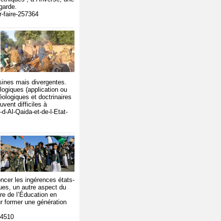
garde.
r-faire-257364
isines mais divergentes.
logiques (application ou
éologiques et doctrinaires
vent difficiles à
-d-Al-Qaida-et-de-l-Etat-
ncer les ingérences états-
ues, un autre aspect du
tre de l’Éducation en
r former une génération
54510