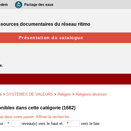
edem
Partage des eaux
sources documentaires du réseau ritimo
Présentation du catalogue
e
>
SYSTÈMES DE VALEURS
>
Religion
>
Religions diverses
ibles dans cette catégorie (
1682
)
tat dans votre panier
Affiner la recherche
sur
niveau(x) vers le haut et
vers le bas