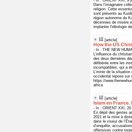
- In : ORIENT XXI, 9 j
Dans l’imaginaire colle
religion. Cette essenti
sont présents au Kurdi
région autonome du Ku
décennies de misère et 
implanter l'idéologie 
[article]
How the US Christ
- In : THE NEW HUMAN
L’influence du christia
des deux dernières déc
délibérée entre les in
incompatibles, qui a é
L’ironie de la situatio
occidental repose sur 
https://www.thenewhuman
africa
[article]
Islam en France.
- In : ORIENT XXI, 20
En dépit des gestes ac
2021 et la mise à dist
dans le viseur de l’Ét
d’enquête, accusations
offensives contre tout