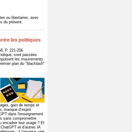
tes ou libertaires, avec
es du présent.
ntre les politiques
, P. 221-256
tholique, sont passées
s impulsent les mouvements
 premier plan du "blacklash"
sages, gain de temps et
he, manque d’esprit
hatGPT dans l'enseignement
tils sans compromettre
ou encadrer leur usage ? Et
t ChatGPT et d’autres IA
thiques ; à l’inverse, une