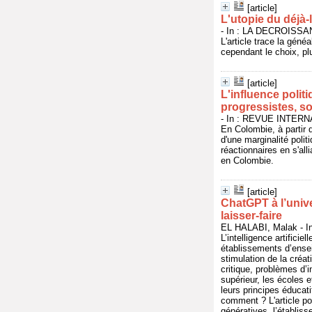
[article]
L'utopie du déjà-
- In : LA DECROISSANC
L'article trace la géné
cependant le choix, plu
[article]
L'influence polit
progressistes, s
- In : REVUE INTER
En Colombie, à partir 
d'une marginalité poli
réactionnaires en s'all
en Colombie.
[article]
ChatGPT à l’unive
laisser-faire
EL HALABI, Malak - I
L’intelligence artifici
établissements d’ense
stimulation de la créa
critique, problèmes d’
supérieur, les écoles 
leurs principes éducat
comment ? L'article po
génératives, l’établis