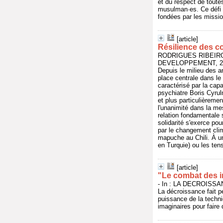
et du respect de toute
musulman·es. Ce défi c
fondées par les missi
[article]
Résilience des c
RODRIGUES RIBEIRO,
DEVELOPPEMENT, 2025
Depuis le milieu des a
place centrale dans le
caractérisé par la capa
psychiatre Boris Cyrul
et plus particulièreme
l'unanimité dans la me
relation fondamentale 
solidarité s'exerce po
par le changement cli
mapuche au Chili. À un
en Turquie) ou les ten
[article]
"Le combat des i
- In : LA DECROISSANC
La décroissance fait p
puissance de la techni
imaginaires pour faire