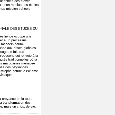
tutionnels des élèves
iale non résolue des écoles
anas-mission-schools
TIONALE DES ETUDES DU
résilience occupe une
 et à un processus
le médecin neuro-
ponse aux crises globales
usage ne fait pas
hropocène qui renvoie à la
tés traditionnelles où la
oasis marocaines menacée
fense des paysannes
astrophe naturelle (séisme
 Mexique.
a croyance en la toute-
la transformation des
e, mais un choix de vie.