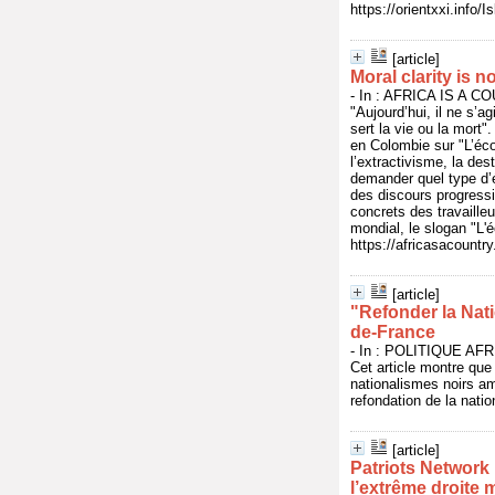
https://orientxxi.info
[article]
Moral clarity is 
- In : AFRICA IS A CO
"Aujourd’hui, il ne s’a
sert la vie ou la mort
en Colombie sur "L’éco
l’extractivisme, la des
demander quel type d’é
des discours progressi
concrets des travailleu
mondial, le slogan "L'é
https://africasacountr
[article]
"Refonder la Nati
de-France
- In : POLITIQUE AFRI
Cet article montre qu
nationalismes noirs am
refondation de la nati
[article]
Patriots Network 
l’extrême droite 