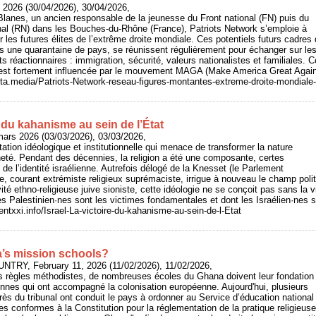
il 2026 (30/04/2026), 30/04/2026,
lanes, un ancien responsable de la jeunesse du Front national (FN) puis du
l (RN) dans les Bouches-du-Rhône (France), Patriots Network s’emploie à
r les futures élites de l’extrême droite mondiale. Ces potentiels futurs cadres 
s une quarantaine de pays, se réunissent régulièrement pour échanger sur le
 réactionnaires : immigration, sécurité, valeurs nationalistes et familiales. Ce
t est fortement influencée par le mouvement MAGA (Make America Great Again
asta.media/Patriots-Network-reseau-figures-montantes-extreme-droite-mondi
e du kahanisme au sein de l’État
mars 2026 (03/03/2026), 03/03/2026,
ation idéologique et institutionnelle qui menace de transformer la nature
té. Pendant des décennies, la religion a été une composante, certes
, de l’identité israélienne. Autrefois délogé de la Knesset (le Parlement
me, courant extrémiste religieux suprémaciste, irrigue à nouveau le champ polit
té ethno-religieuse juive sioniste, cette idéologie ne se conçoit pas sans la vi
les Palestinien·nes sont les victimes fondamentales et dont les Israélien·nes 
rientxxi.info/Israel-La-victoire-du-kahanisme-au-sein-de-l-Etat
s mission schools?
UNTRY, February 11, 2026 (11/02/2026), 11/02/2026,
s règles méthodistes, de nombreuses écoles du Ghana doivent leur fondation
nnes qui ont accompagné la colonisation européenne. Aujourd'hui, plusieurs
ès du tribunal ont conduit le pays à ordonner au Service d’éducation national
es conformes à la Constitution pour la réglementation de la pratique religieuse