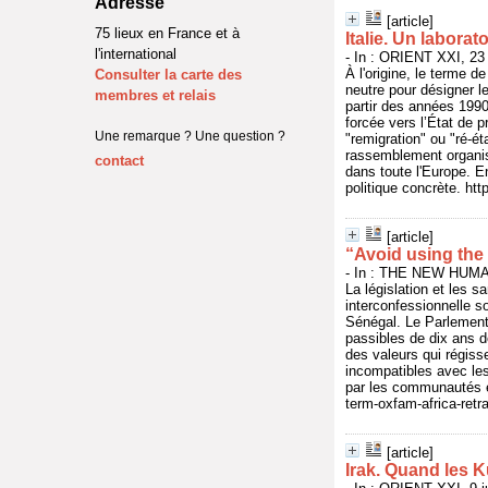
Adresse
[article]
75 lieux en France et à
Italie. Un labora
l'international
- In : ORIENT XXI, 23 
À l'origine, le terme d
Consulter la carte des
neutre pour désigner l
membres et relais
partir des années 1990,
forcée vers l’État de 
Une remarque ? Une question ?
"remigration" ou "ré-é
rassemblement organisé
contact
dans toute l'Europe. E
politique concrète. htt
[article]
“Avoid using the
- In : THE NEW HUMAN
La législation et les 
interconfessionnelle 
Sénégal. Le Parlement 
passibles de dix ans 
des valeurs qui régiss
incompatibles avec les
par les communautés et
term-oxfam-africa-retr
[article]
Irak. Quand les K