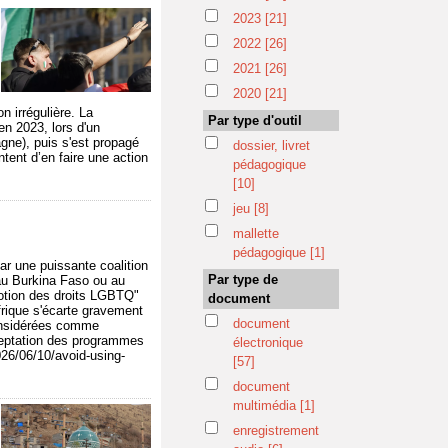
2023
[21]
2022
[26]
2021
[26]
2020
[21]
n irrégulière. La
Par type d'outil
en 2023, lors d'un
agne), puis s'est propagé
dossier, livret
tent d’en faire une action
pédagogique
[10]
jeu
[8]
mallette
pédagogique
[1]
ar une puissante coalition
Par type de
au Burkina Faso ou au
motion des droits LGBTQ"
document
rique s'écarte gravement
document
considérées comme
cceptation des programmes
électronique
026/06/10/avoid-using-
[57]
document
multimédia
[1]
enregistrement