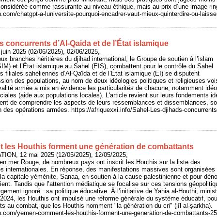
t considérée comme rassurante au niveau éthique, mais au prix d’une image rin
n.com/chatgpt-a-luniversite-pourquoi-encadrer-vaut-mieux-quinterdire-ou-laisse
s concurrents d’Al-Qaida et de l’État islamique
juin 2025 (02/06/2025), 02/06/2025,
ux branches héritières du djihad international, le Groupe de soutien à l’islam
) et l’État islamique au Sahel (EIS), combattent pour le contrôle du Sahel
es filiales sahéliennes d’Al-Qaïda et de l’État islamique (EI) se disputent
ssion des populations, au nom de deux idéologies politiques et religieuses vo
valité armée a mis en évidence les particularités de chacune, notamment idéo
ciales (aide aux populations locales). L'article revient sur leurs fondements id
tent de comprendre les aspects de leurs ressemblances et dissemblances, sou
ain des opérations armées. https://afriquexxi.info/Sahel-Les-djihads-concurrents
les Houthis forment une génération de combattants
ION, 12 mai 2025 (12/05/2025), 12/05/2025,
en mer Rouge, de nombreux pays ont inscrit les Houthis sur la liste des
tes internationales. En réponse, des manifestations massives sont organisées
 capitale yéménite, Sanaa, en soutien à la cause palestinienne et pour déno
nt. Tandis que l’attention médiatique se focalise sur ces tensions géopolitiq
rgement ignoré : sa politique éducative. À l’initiative de Yahia al-Houthi, minis
 2024, les Houthis ont impulsé une réforme générale du système éducatif, pou
êts au combat, que les Houthis nomment "la génération du cri" (jīl al-ṣarkha).
on.com/yemen-comment-les-houthis-forment-une-generation-de-combattants-2