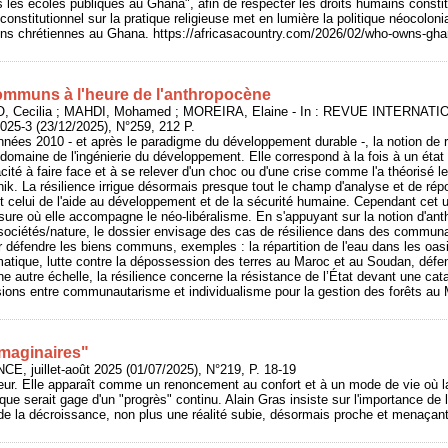
s les écoles publiques au Ghana", afin de respecter les droits humains consti
onstitutionnel sur la pratique religieuse met en lumière la politique néocolon
ons chrétiennes au Ghana. https://africasacountry.com/2026/02/who-owns-gh
ommuns à l'heure de l'anthropocène
 Cecilia ; MAHDI, Mohamed ; MOREIRA, Elaine - In : REVUE INTERNA
-3 (23/12/2025), N°259, 212 P.
nnées 2010 - et après le paradigme du développement durable -, la notion de 
 domaine de l'ingénierie du développement. Elle correspond à la fois à un état
cité à faire face et à se relever d'un choc ou d'une crise comme l'a théorisé 
nik. La résilience irrigue désormais presque tout le champ d'analyse et de ré
nt celui de l'aide au développement et de la sécurité humaine. Cependant cet 
sure où elle accompagne le néo-libéralisme. En s'appuyant sur la notion d'ant
sociétés/nature, le dossier envisage des cas de résilience dans des communau
ur défendre les biens communs, exemples : la répartition de l'eau dans les 
matique, lutte contre la dépossession des terres au Maroc et au Soudan, dé
e autre échelle, la résilience concerne la résistance de l’État devant une cat
sions entre communautarisme et individualisme pour la gestion des forêts au
maginaires"
E, juillet-août 2025 (01/07/2025), N°219, P. 18-19
eur. Elle apparaît comme un renoncement au confort et à un mode de vie où l
que serait gage d'un "progrès" continu. Alain Gras insiste sur l'importance de 
 de la décroissance, non plus une réalité subie, désormais proche et menaçant