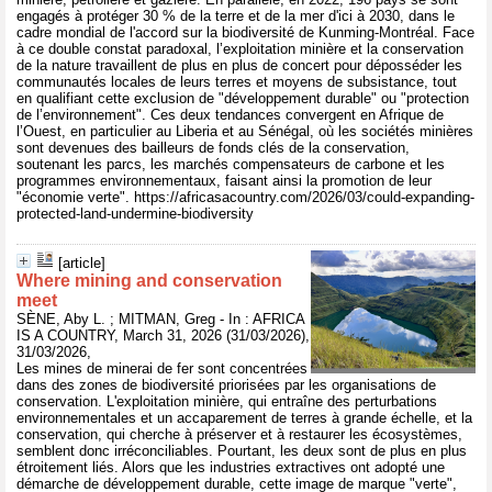
engagés à protéger 30 % de la terre et de la mer d'ici à 2030, dans le
cadre mondial de l'accord sur la biodiversité de Kunming-Montréal. Face
à ce double constat paradoxal, l’exploitation minière et la conservation
de la nature travaillent de plus en plus de concert pour déposséder les
communautés locales de leurs terres et moyens de subsistance, tout
en qualifiant cette exclusion de "développement durable" ou "protection
de l’environnement". Ces deux tendances convergent en Afrique de
l’Ouest, en particulier au Liberia et au Sénégal, où les sociétés minières
sont devenues des bailleurs de fonds clés de la conservation,
soutenant les parcs, les marchés compensateurs de carbone et les
programmes environnementaux, faisant ainsi la promotion de leur
"économie verte". https://africasacountry.com/2026/03/could-expanding-
protected-land-undermine-biodiversity
[article]
Where mining and conservation
meet
SÈNE, Aby L. ; MITMAN, Greg - In : AFRICA
IS A COUNTRY, March 31, 2026 (31/03/2026),
31/03/2026,
Les mines de minerai de fer sont concentrées
dans des zones de biodiversité priorisées par les organisations de
conservation. L'exploitation minière, qui entraîne des perturbations
environnementales et un accaparement de terres à grande échelle, et la
conservation, qui cherche à préserver et à restaurer les écosystèmes,
semblent donc irréconciliables. Pourtant, les deux sont de plus en plus
étroitement liés. Alors que les industries extractives ont adopté une
démarche de développement durable, cette image de marque "verte",