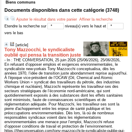
Biens communs
Documents disponibles dans cette catégorie (
3748
)
Ajouter le résultat dans votre panier
Affiner la recherche
Etendre la recherche sur
niveau(x) vers le haut et
vers le bas
[article]
Tony Mazzocchi, le syndicaliste
oublié qui pensa la transition juste
- In : THE CONVERSATION, 25 juin 2026 (25/06/2026), 25/06/2026,
En refusant d’opposer emplois et exigences environnementales, le
syndicaliste new-yorkais Tony Mazzocchi conceptualisa, dès les
années 1970, l’idée de transition juste abondamment reprise aujourd’hui.
À l'époque vice-président de l’OCAW (Oil, Chemical and Atomic
Workers Union = syndicat des travailleurs du pétrole, des industries
chimique et nucléaire), Mazzochi représente les travailleur·ses des
secteurs stratégiques de l’économie nord-américaine, qui sont
quotidiennement exposés à des substances dont les effets sanitaires
sont minimisés, faute de connaissances scientifiques et de
réglementation adéquate. Pour Mazzochi, les travailleur·ses sont la
pierre d'achoppement entre les enjeux de santé publique et les
préoccupations environnementales. Dès lors, là où de nombreux
responsables syndicaux voient dans les réglementations
environnementales une menace pour l’emploi, Mazzocchi refuse
d’opposer conditions de travail et protection de l’environnement.
https://theconversation.com/tony-mazzocchi-le-syndicaliste-oublie-qui-