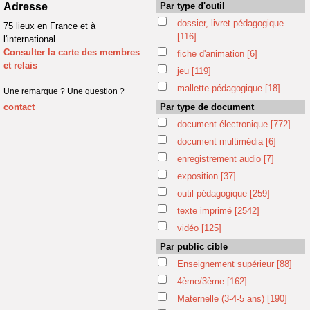
Adresse
Par type d'outil
dossier, livret pédagogique
75 lieux en France et à
[116]
l'international
Consulter la carte des membres
fiche d'animation
[6]
et relais
jeu
[119]
mallette pédagogique
[18]
Une remarque ? Une question ?
contact
Par type de document
document électronique
[772]
document multimédia
[6]
enregistrement audio
[7]
exposition
[37]
outil pédagogique
[259]
texte imprimé
[2542]
vidéo
[125]
Par public cible
Enseignement supérieur
[88]
4ème/3ème
[162]
Maternelle (3-4-5 ans)
[190]