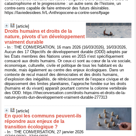
catastrophisme et le progressisme : un autre sens de l’histoire, un
contre-sens capable de faire entrevoir des futurs désirables.
https://laviedesidees.fr/L-Anthropocene-a-contre-sens#page
[article]
Droits humains et droits de la
nature, pivots d’un développement
vraiment durable
- In : THE CONVERSATION, 16 mars 2026 (16/03/2026), 16/03/2026,
Aucun des 17 Objectifs de développement durable (ODD) adoptés par
les États membres des Nations unies en 2015 n’est spécifiquement
consacré aux droits humains. Or ceux-ci sont au cœur de la vie sociale,
économique, culturelle, civile et politique de tous les habitant·es du
monde, mais également au centre des enjeux écologiques. Dans un
contexte de recul massif des démocraties et des droits humains,
d’explosion des inégalités, de rétrécissement de l’espace civique et de
dépassement des limites planétaires, l’approche fondée sur les droits
(humains et du vivant) apparaît pourtant comme la colonne vertébrale
des ODD. https://theconversation.com/droits-humains-et-droits-de-la-
nature-pivots-dun-developpement-vraiment-durable-277313
[article]
En quoi les communs peuvent-ils
répondre aux enjeux de la
transition écologique ?
- In : THE CONVERSATION, 27 janvier 2026