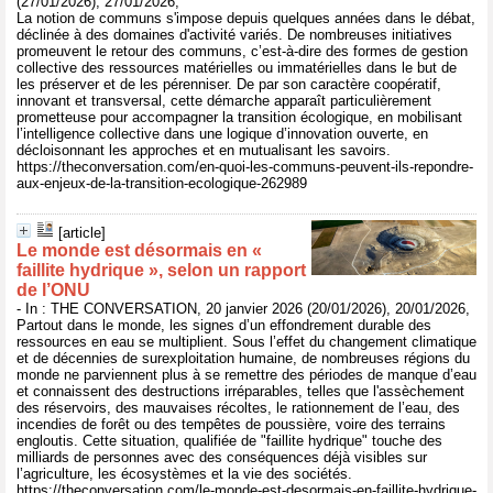
(27/01/2026), 27/01/2026,
La notion de communs s'impose depuis quelques années dans le débat,
déclinée à des domaines d'activité variés. De nombreuses initiatives
promeuvent le retour des communs, c’est-à-dire des formes de gestion
collective des ressources matérielles ou immatérielles dans le but de
les préserver et de les pérenniser. De par son caractère coopératif,
innovant et transversal, cette démarche apparaît particulièrement
prometteuse pour accompagner la transition écologique, en mobilisant
l’intelligence collective dans une logique d’innovation ouverte, en
décloisonnant les approches et en mutualisant les savoirs.
https://theconversation.com/en-quoi-les-communs-peuvent-ils-repondre-
aux-enjeux-de-la-transition-ecologique-262989
[article]
Le monde est désormais en «
faillite hydrique », selon un rapport
de l’ONU
- In : THE CONVERSATION, 20 janvier 2026 (20/01/2026), 20/01/2026,
Partout dans le monde, les signes d’un effondrement durable des
ressources en eau se multiplient. Sous l’effet du changement climatique
et de décennies de surexploitation humaine, de nombreuses régions du
monde ne parviennent plus à se remettre des périodes de manque d’eau
et connaissent des destructions irréparables, telles que l'assèchement
des réservoirs, des mauvaises récoltes, le rationnement de l’eau, des
incendies de forêt ou des tempêtes de poussière, voire des terrains
engloutis. Cette situation, qualifiée de "faillite hydrique" touche des
milliards de personnes avec des conséquences déjà visibles sur
l’agriculture, les écosystèmes et la vie des sociétés.
https://theconversation.com/le-monde-est-desormais-en-faillite-hydrique-