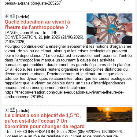
pensa-la-transition-juste-285257
[article]
Quelle éducation au vivant à
l’heure de l’anthropocène ?
LANGE, Jean-Marc - In : THE
CONVERSATION, 21 juin 2026 (21/06/2026),
21/06/2026,
Pourquoi continue-t-on à enseigner séparément les notions d’organisme
vivant, de sol ou de climat, alors que les crises écologiques prouvent
leur interdépendance ? Le constat est universellement reconnu : l'entrée
dans l’anthropocène marque un tournant à cause des activités
humaines qui modifient durablement les grands équilibres de la planète.
Or à l’école, les savoirs restent organisés en disciplines distinctes qui
décomposent le vivant, l'environnement et le climat, au risque d’en
atténuer les dynamiques relationnelles, alors que les crises écologiques
rappellent que le vivant se déploie dans un tissu d’interdépendances
nécessitant un enseignement interdisciplinaire.
https://theconversation.com/quelle-education-au-vivant-a-lheure-de-
lanthropocene-281654
[article]
Le climat a son objectif de 1,5 °C,
qu’en est‑il de l’océan ? Un
baromètre pour changer de regard
- In : THE CONVERSATION, 8 juin 2026 (08/06/2026), 08/06/2026,
L’océan joue un rôle de régulateur du climat et de pourvoyeur de