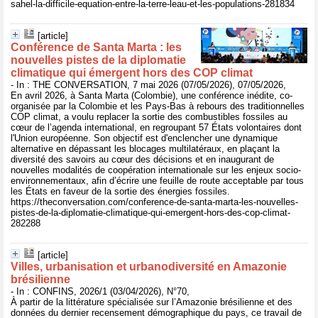
sahel-la-difficile-equation-entre-la-terre-leau-et-les-populations-281834
[article]
Conférence de Santa Marta : les
nouvelles pistes de la diplomatie
climatique qui émergent hors des COP climat
- In : THE CONVERSATION, 7 mai 2026 (07/05/2026), 07/05/2026,
En avril 2026, à Santa Marta (Colombie), une conférence inédite, co-
organisée par la Colombie et les Pays-Bas à rebours des traditionnelles
COP climat, a voulu replacer la sortie des combustibles fossiles au
cœur de l’agenda international, en regroupant 57 États volontaires dont
l'Union européenne. Son objectif est d'enclencher une dynamique
alternative en dépassant les blocages multilatéraux, en plaçant la
diversité des savoirs au cœur des décisions et en inaugurant de
nouvelles modalités de coopération internationale sur les enjeux socio-
environnementaux, afin d’écrire une feuille de route acceptable par tous
les États en faveur de la sortie des énergies fossiles.
https://theconversation.com/conference-de-santa-marta-les-nouvelles-
pistes-de-la-diplomatie-climatique-qui-emergent-hors-des-cop-climat-
282288
[article]
Villes, urbanisation et urbanodiversité en Amazonie
brésilienne
- In : CONFINS, 2026/1 (03/04/2026), N°70,
À partir de la littérature spécialisée sur l’Amazonie brésilienne et des
données du dernier recensement démographique du pays, ce travail de