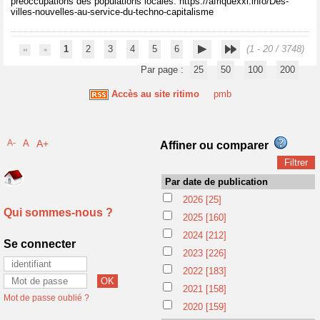
préoccupations des populations locales. https://afriquexxi.info/Des-
villes-nouvelles-au-service-du-techno-capitalisme
1
2
3
4
5
6
(1 - 20 / 3748)
Par page :
25
50
100
200
Accès au site ritimo
pmb
A-
A
A+
Affiner ou comparer
Par date de publication
2026
[25]
Qui sommes-nous ?
2025
[160]
2024
[212]
Se connecter
2023
[226]
2022
[183]
2021
[158]
Mot de passe oublié ?
2020
[159]