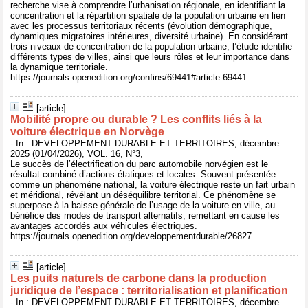
recherche vise à comprendre l’urbanisation régionale, en identifiant la
concentration et la répartition spatiale de la population urbaine en lien
avec les processus territoriaux récents (évolution démographique,
dynamiques migratoires intérieures, diversité urbaine). En considérant
trois niveaux de concentration de la population urbaine, l’étude identifie
différents types de villes, ainsi que leurs rôles et leur importance dans
la dynamique territoriale.
https://journals.openedition.org/confins/69441#article-69441
[article]
Mobilité propre ou durable ? Les conflits liés à la
voiture électrique en Norvège
- In : DEVELOPPEMENT DURABLE ET TERRITOIRES, décembre
2025 (01/04/2026), VOL. 16, N°3,
Le succès de l’électrification du parc automobile norvégien est le
résultat combiné d’actions étatiques et locales. Souvent présentée
comme un phénomène national, la voiture électrique reste un fait urbain
et méridional, révélant un déséquilibre territorial. Ce phénomène se
superpose à la baisse générale de l’usage de la voiture en ville, au
bénéfice des modes de transport alternatifs, remettant en cause les
avantages accordés aux véhicules électriques.
https://journals.openedition.org/developpementdurable/26827
[article]
Les puits naturels de carbone dans la production
juridique de l’espace : territorialisation et planification
- In : DEVELOPPEMENT DURABLE ET TERRITOIRES, décembre