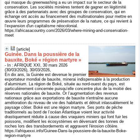
qui masque du greenwashing a eu un impact sur le secteur de la
conservation. Les sociétés minières tentent de gagner en légitimité
grâce à des partenariats avec des groupes de conservation, qui en
échange ont accès au financement des multinationales pour mettre en
œuvre leurs programmes de préservation de la nature, ce qui revient à
l’expansion d'un capitalisme néocolonial.
https://africasacountry.com/2026/03/where-mining-and-conservation-
meet
[article]
Guinée. Dans la poussière de la
bauxite, Boké « région martyre »
- In : AFRIQUE XXI, 30 mars 2026
(30/03/2026), 30/03/2026,
En dix ans, la Guinée est devenue le premier
exportateur mondial de bauxite, minerai indispensable à la production
d’aluminium. La région de Boké, située au nord-ouest du pays, est
particulièrement concernée puisqu’elle concentre plus de la moitié des
réserves nationales de bauxite. Or l’augmentation des revenus
nationaux grâce aux exportations de bauxite n'entraîne aucune
amélioration du niveau de vie des habitants et détruit inlassablement le
paysage côtier. Boké est une région martyre. Ses ports de pêche
traditionnels au bord de l’océan Atlantique voient leur activité
drastiquement réduite à cause des vraquiers miniers qui font fuir les
poissons, modifient les écosystèmes en déversant des tonnes de
roches lors des transbordements et aggravent l'érosion côtière.
https://afriquexxi.info/Guinee-Dans-la-poussiere-de-la-bauxite-Boke-
region-martyre