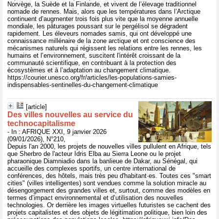
Norvège, la Suède et la Finlande, et vivent de l’élevage traditionnel
nomade de rennes. Mais, alors que les températures dans l’Arctique
continuent d’augmenter trois fois plus vite que la moyenne annuelle
mondiale, les pâturages poussant sur le pergélisol se dégradent
rapidement. Les éleveurs nomades samis, qui ont développé une
connaissance millénaire de la zone arctique et ont conscience des
mécanismes naturels qui régissent les relations entre les rennes, les
humains et l’environnement, suscitent l'intérêt croissant de la
communauté scientifique, en contribuant à la protection des
écosystèmes et à l’adaptation au changement climatique.
https://courier.unesco.org/fr/articles/les-populations-samies-
indispensables-sentinelles-du-changement-climatique
[article]
Des villes nouvelles au service du
technocapitalisme
- In : AFRIQUE XXI, 9 janvier 2026
(09/01/2026), N°210,
Depuis l'an 2000, les projets de nouvelles villes pullulent en Afrique, tels
que Sherbro de l'acteur Idris Elba au Sierra Leone ou le projet
pharaonique Diamniadio dans la banlieue de Dakar, au Sénégal, qui
accueille des complexes sportifs, un centre international de
conférences, des hôtels, mais très peu d'habitant·es. Toutes ces "smart
cities" (villes intelligentes) sont vendues comme la solution miracle au
désengorgement des grandes villes et, surtout, comme des modèles en
termes d’impact environnemental et d’utilisation des nouvelles
technologies. Or derrière les images virtuelles futuristes se cachent des
projets capitalistes et des objets de légitimation politique, bien loin des