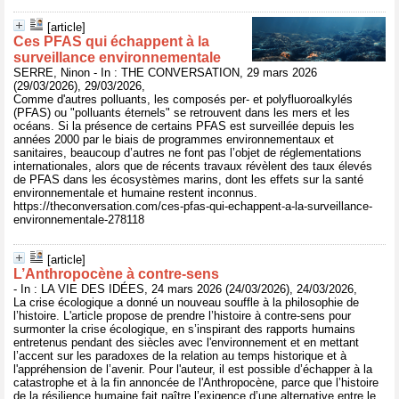
[article]
Ces PFAS qui échappent à la
surveillance environnementale
SERRE, Ninon - In : THE CONVERSATION, 29 mars 2026
(29/03/2026), 29/03/2026,
Comme d'autres polluants, les composés per- et polyfluoroalkylés
(PFAS) ou "polluants éternels" se retrouvent dans les mers et les
océans. Si la présence de certains PFAS est surveillée depuis les
années 2000 par le biais de programmes environnementaux et
sanitaires, beaucoup d’autres ne font pas l’objet de réglementations
internationales, alors que de récents travaux révèlent des taux élevés
de PFAS dans les écosystèmes marins, dont les effets sur la santé
environnementale et humaine restent inconnus.
https://theconversation.com/ces-pfas-qui-echappent-a-la-surveillance-
environnementale-278118
[article]
L’Anthropocène à contre-sens
- In : LA VIE DES IDÉES, 24 mars 2026 (24/03/2026), 24/03/2026,
La crise écologique a donné un nouveau souffle à la philosophie de
l’histoire. L'article propose de prendre l’histoire à contre-sens pour
surmonter la crise écologique, en s’inspirant des rapports humains
entretenus pendant des siècles avec l'environnement et en mettant
l’accent sur les paradoxes de la relation au temps historique et à
l'appréhension de l’avenir. Pour l'auteur, il est possible d’échapper à la
catastrophe et à la fin annoncée de l'Anthropocène, parce que l’histoire
de la résilience humaine fait naître l’exigence d’une alternative entre le