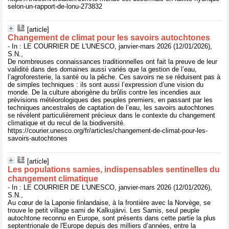
selon-un-rapport-de-lonu-273832
[article]
Changement de climat pour les savoirs autochtones
- In : LE COURRIER DE L'UNESCO, janvier-mars 2026 (12/01/2026),
S.N.,
De nombreuses connaissances traditionnelles ont fait la preuve de leur
validité dans des domaines aussi variés que la gestion de l’eau,
l’agroforesterie, la santé ou la pêche. Ces savoirs ne se réduisent pas à
de simples techniques : ils sont aussi l’expression d’une vision du
monde. De la culture aborigène du brûlis contre les incendies aux
prévisions météorologiques des peuples premiers, en passant par les
techniques ancestrales de captation de l’eau, les savoirs autochtones
se révèlent particulièrement précieux dans le contexte du changement
climatique et du recul de la biodiversité.
https://courier.unesco.org/fr/articles/changement-de-climat-pour-les-
savoirs-autochtones
[article]
Les populations samies, indispensables sentinelles du
changement climatique
- In : LE COURRIER DE L'UNESCO, janvier-mars 2026 (12/01/2026),
S.N.,
Au cœur de la Laponie finlandaise, à la frontière avec la Norvège, se
trouve le petit village sami de Kalkujärvi. Les Samis, seul peuple
autochtone reconnu en Europe, sont présents dans cette partie la plus
septentrionale de l'Europe depuis des milliers d’années, entre la