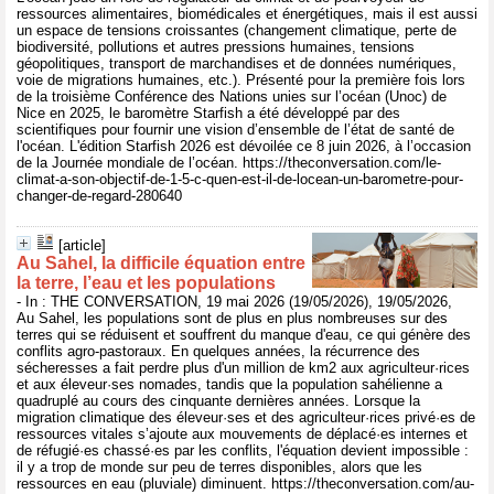
ressources alimentaires, biomédicales et énergétiques, mais il est aussi
un espace de tensions croissantes (changement climatique, perte de
biodiversité, pollutions et autres pressions humaines, tensions
géopolitiques, transport de marchandises et de données numériques,
voie de migrations humaines, etc.). Présenté pour la première fois lors
de la troisième Conférence des Nations unies sur l’océan (Unoc) de
Nice en 2025, le baromètre Starfish a été développé par des
scientifiques pour fournir une vision d’ensemble de l’état de santé de
l'océan. L'édition Starfish 2026 est dévoilée ce 8 juin 2026, à l’occasion
de la Journée mondiale de l’océan. https://theconversation.com/le-
climat-a-son-objectif-de-1-5-c-quen-est-il-de-locean-un-barometre-pour-
changer-de-regard-280640
[article]
Au Sahel, la difficile équation entre
la terre, l’eau et les populations
- In : THE CONVERSATION, 19 mai 2026 (19/05/2026), 19/05/2026,
Au Sahel, les populations sont de plus en plus nombreuses sur des
terres qui se réduisent et souffrent du manque d'eau, ce qui génère des
conflits agro-pastoraux. En quelques années, la récurrence des
sécheresses a fait perdre plus d'un million de km2 aux agriculteur·rices
et aux éleveur·ses nomades, tandis que la population sahélienne a
quadruplé au cours des cinquante dernières années. Lorsque la
migration climatique des éleveur·ses et des agriculteur·rices privé·es de
ressources vitales s’ajoute aux mouvements de déplacé·es internes et
de réfugié·es chassé·es par les conflits, l'équation devient impossible :
il y a trop de monde sur peu de terres disponibles, alors que les
ressources en eau (pluviale) diminuent. https://theconversation.com/au-