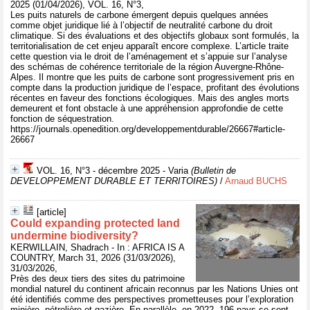
2025 (01/04/2026), VOL. 16, N°3,
Les puits naturels de carbone émergent depuis quelques années
comme objet juridique lié à l’objectif de neutralité carbone du droit
climatique. Si des évaluations et des objectifs globaux sont formulés, la
territorialisation de cet enjeu apparaît encore complexe. L’article traite
cette question via le droit de l’aménagement et s’appuie sur l’analyse
des schémas de cohérence territoriale de la région Auvergne-Rhône-
Alpes. Il montre que les puits de carbone sont progressivement pris en
compte dans la production juridique de l’espace, profitant des évolutions
récentes en faveur des fonctions écologiques. Mais des angles morts
demeurent et font obstacle à une appréhension approfondie de cette
fonction de séquestration.
https://journals.openedition.org/developpementdurable/26667#article-
26667
VOL. 16, N°3 - décembre 2025 - Varia
(Bulletin de
DEVELOPPEMENT DURABLE ET TERRITOIRES)
/
Arnaud BUCHS
[article]
Could expanding protected land
undermine biodiversity?
KERWILLAIN, Shadrach - In : AFRICA IS A
COUNTRY, March 31, 2026 (31/03/2026),
31/03/2026,
Près des deux tiers des sites du patrimoine
mondial naturel du continent africain reconnus par les Nations Unies ont
été identifiés comme des perspectives prometteuses pour l’exploration
minière, pétrolière et gazière. En parallèle, en 2022, 196 pays se sont