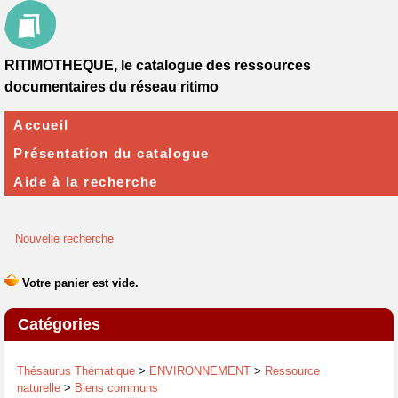
RITIMOTHEQUE, le catalogue des ressources
documentaires du réseau ritimo
Accueil
Présentation du catalogue
Aide à la recherche
Nouvelle recherche
Catégories
Thésaurus Thématique
>
ENVIRONNEMENT
>
Ressource
naturelle
>
Biens communs