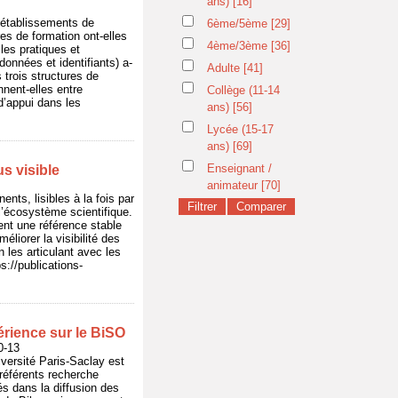
ans)
[16]
s établissements de
6ème/5ème
[29]
es de formation ont-elles
4ème/3ème
[36]
les pratiques et
onnées et identifiants) a-
Adulte
[41]
trois structures de
nent-elles entre
Collège (11-14
’appui dans les
ans)
[56]
Lycée (15-17
ans)
[69]
Enseignant /
us visible
animateur
[70]
ts, lisibles à la fois par
 l’écosystème scientifique.
ent une référence stable
éliorer la visibilité des
n les articulant avec les
ps://publications-
érience sur le BiSO
0-13
iversité Paris-Saclay est
référents recherche
s dans la diffusion des