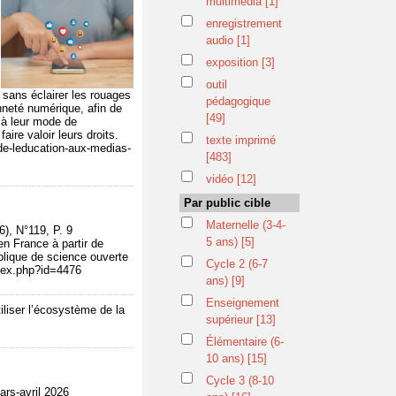
multimédia
[1]
enregistrement
audio
[1]
exposition
[3]
outil
 sans éclairer les rouages
pédagogique
nneté numérique, afin de
[49]
 à leur mode de
ire valoir leurs droits.
texte imprimé
de-leducation-aux-medias-
[483]
vidéo
[12]
Par public cible
Maternelle (3-4-
), N°119, P. 9
5 ans)
[5]
n France à partir de
ublique de science ouverte
Cycle 2 (6-7
index.php?id=4476
ans)
[9]
Enseignement
iliser l’écosystème de la
supérieur
[13]
Élémentaire (6-
10 ans)
[15]
Cycle 3 (8-10
rs-avril 2026