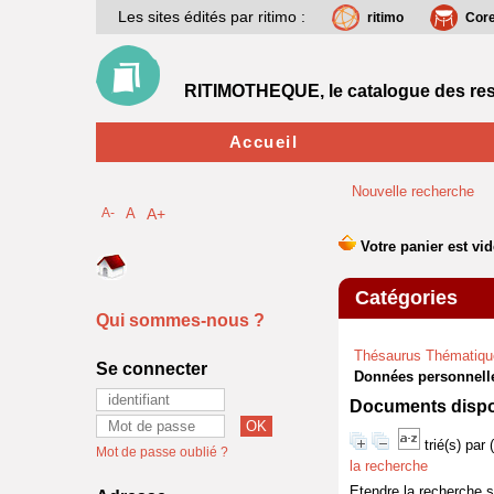
Les sites édités par ritimo :
ritimo
Cor
RITIMOTHEQUE, le catalogue des res
Accueil
Nouvelle recherche
A-
A
A+
Catégories
Qui sommes-nous ?
Thésaurus Thématiqu
Se connecter
Données personnell
Documents dispon
trié(s) par
Mot de passe oublié ?
la recherche
Etendre la recherche 