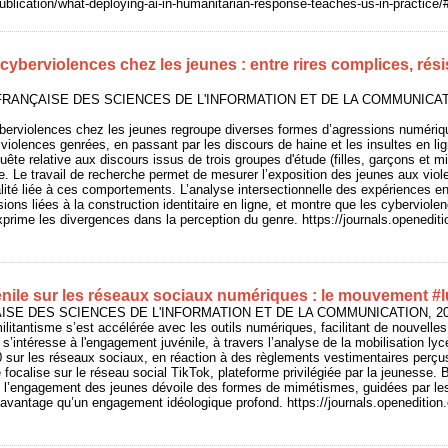
publication/what-deploying-ai-in-humanitarian-response-teaches-us-in-practice
cyberviolences chez les jeunes : entre rires complices, rési
UE FRANÇAISE DES SCIENCES DE L'INFORMATION ET DE LA COMMUNICAT
berviolences chez les jeunes regroupe diverses formes d’agressions numériqu
iolences genrées, en passant par les discours de haine et les insultes en lig
uête relative aux discours issus de trois groupes d'étude (filles, garçons et mi
ce. Le travail de recherche permet de mesurer l’exposition des jeunes aux viole
lité liée à ces comportements. L’analyse intersectionnelle des expériences en 
ions liées à la construction identitaire en ligne, et montre que les cyberviol
xprime les divergences dans la perception du genre. https://journals.openeditio
ile sur les réseaux sociaux numériques : le mouvement #
AISE DES SCIENCES DE L'INFORMATION ET DE LA COMMUNICATION, 2026/
ilitantisme s’est accélérée avec les outils numériques, facilitant de nouvell
e s’intéresse à l'engagement juvénile, à travers l’analyse de la mobilisation l
 sur les réseaux sociaux, en réaction à des règlements vestimentaires perç
 focalise sur le réseau social TikTok, plateforme privilégiée par la jeunesse. 
, l’engagement des jeunes dévoile des formes de mimétismes, guidées par l
vantage qu’un engagement idéologique profond. https://journals.openedition.o