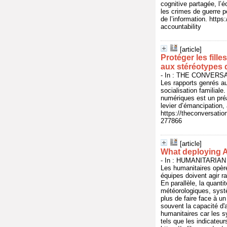
cognitive partagée, l’é
les crimes de guerre po
de l’information. http
accountability
[article]
Protéger les fille
aux stéréotypes 
- In : THE CONVERSAT
Les rapports genrés au
socialisation familial
numériques est un préa
levier d’émancipation,
https://theconversatio
277866
[article]
What deploying A
- In : HUMANITARIAN
Les humanitaires opèr
équipes doivent agir ra
En parallèle, la quanti
météorologiques, systè
plus de faire face à u
souvent la capacité d'a
humanitaires car les s
tels que les indicateu