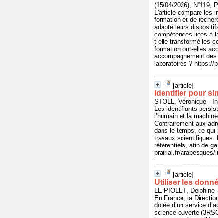
(15/04/2026), N°119, P
L'article compare les 
formation et de recher
adapté leurs dispositi
compétences liées à la
t-elle transformé les 
formation ont-elles a
accompagnement des pe
laboratoires ? https://
[article]
Identifier pour si
STOLL, Véronique - In
Les identifiants persi
l’humain et la machine,
Contrairement aux adre
dans le temps, ce qui p
travaux scientifiques. 
référentiels, afin de ga
prairial.fr/arabesques
[article]
Utiliser les donn
LE PIOLET, Delphine -
En France, la Directio
dotée d’un service d’
science ouverte (3RSO