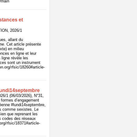
/#main
stances et
ION, 2026/1
es, allant du
ne. Cet article présente
xte) en milieu
nces en ligne et leur
ligne révèle les
ences sont un instrument
n.org/rfsic/18260#article-
lundi14septembre
1 (06/03/2026), N°31,
es formes d’engagement
ycéenne #lundi14septembre,
us comme sexistes. Le
Bien que reprenant les
es codes des réseaux
rg/rfsic/18371#article-