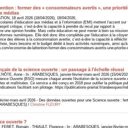
ention : former des « consommateurs avertis », une priorité
ux médias
ON, 18 avril 2026 (18/04/2026), 18/04/2026,
colaires d’éducation aux médias et à l’information (EMI) mettent l’accent sur
sprit critique, c’est-à-dire la capacité à prendre du recul par rapport à
faire une opinion fondée. Mais cette éducation ne peut mener à bien sa mission
ormes numériques. Elle doit donc être complétée par l'éducation à la citoye
ce des élèves à la consommation avertie, c’est-à-dire la capacité à réfléchir
ix, leurs besoins et le budget dédié à leurs activités numériques, ainsi qu'à fa
on.com/economie-de-lattention-former-des-consommateurs-avertis-une-priorite-
çais de la science ouverte : un passage à l’échelle réussi
HÔTE, Anne - In : ARABESQUES, janvier-février-mars-avril 2026 (15/04/2026
ience Ouverte (BSO) mesure chaque année l'évolution de la science ouverte e
tes et maîtrisées. Ce service a été conçu en 2018 pour outiller la politique p
icateurs facilitant son pilotage. https://publications-prairial.fr/arabesques/
février-mars-avril 2026 - Des données ouvertes pour une Science ouverte : fert
de ARABESQUES)
/
Christine FLEURY
nce ouverte ?
 FERET, Romain ; THIAULT, Florence - In : ARABESQUES, janvier-février-ma