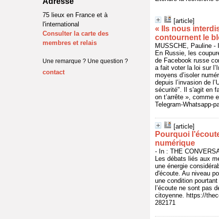
Adresse
75 lieux en France et à
[article]
l'international
« Ils nous interdi
Consulter la carte des
contournent le bl
membres et relais
MUSSCHE, Pauline - In
En Russie, les coupure
de Facebook russe cont
Une remarque ? Une question ?
a fait voter la loi sur
contact
moyens d’isoler numér
depuis l’invasion de l’
sécurité". Il s'agit en 
on t’arrête », comme 
Telegram-Whatsapp-par-
[article]
Pourquoi l’écoute
numérique
- In : THE CONVERSAT
Les débats liés aux me
une énergie considérabl
d'écoute. Au niveau po
une condition pourtant 
l’écoute ne sont pas d
citoyenne. https://the
282171