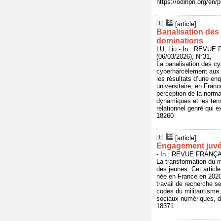
https://odihpn.org/en/
[article]
Banalisation des 
dominations
LU, Liu - In : REV
(06/03/2026), N°31,
La banalisation des cy
cyberharcèlement aux v
les résultats d’une enq
universitaire, en Fran
perception de la norma
dynamiques et les tens
relationnel genré qui e
18260
[article]
Engagement juvén
- In : REVUE FRANÇ
La transformation du m
des jeunes. Cet articl
née en France en 2020
travail de recherche se
codes du militantisme
sociaux numériques, da
18371