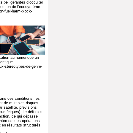
es belligérantes d’occulter
rotection de l’écosystème
on-fuel-harm-block-
ucation au numérique un
critique.
aux-stereotypes-de-genre-
ns ces conditions, les
nt de multiples risques.
r satellite, prévisions
umériques). Le défi n’est
’action, ce qui dépasse
 intéresse les opérations
en résultats structurés,