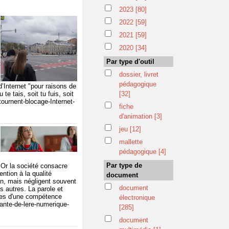
2023
[80]
2022
[59]
2021
[59]
2020
[34]
Par type d'outil
t
dossier, livret
pédagogique
d’Internet "pour raisons de
 te tais, soit tu fuis, soit
[32]
ournent-blocage-Internet-
fiche
d'animation
[3]
jeu
[12]
mallette
pédagogique
[4]
Par type de
 Or la société consacre
ntion à la qualité
document
on, mais négligent souvent
document
s autres. La parole et
bles d'une compétence
électronique
ante-de-lere-numerique-
[285]
document