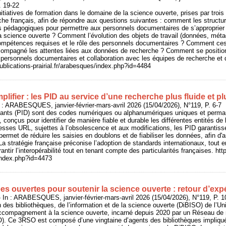
. 19-22
initiatives de formation dans le domaine de la science ouverte, prises par troi
che français, afin de répondre aux questions suivantes : comment les structur
fs pédagogiques pour permettre aux personnels documentaires de s’approprier 
 science ouverte ? Comment l’évolution des objets de travail (données, métad
compétences requises et le rôle des personnels documentaires ? Comment ces 
ccompagné les attentes liées aux données de recherche ? Comment se position
rsonnels documentaires et collaboration avec les équipes de recherche et d
publications-prairial.fr/arabesques/index.php?id=4484
mplifier : les PID au service d’une recherche plus fluide et pl
 : ARABESQUES, janvier-février-mars-avril 2026 (15/04/2026), N°119, P. 6-7
stants (PID) sont des codes numériques ou alphanumériques uniques et permanen
 conçus pour identifier de manière fiable et durable les différentes entités de
sses URL, sujettes à l’obsolescence et aux modifications, les PID garantiss
ermet de réduire les saisies en doublons et de fiabiliser les données, afin d'am
La stratégie française préconise l’adoption de standards internationaux, tout e
rantir l’interopérabilité tout en tenant compte des particularités françaises. htt
/index.php?id=4473
ées ouvertes pour soutenir la science ouverte : retour d’exp
 In : ARABESQUES, janvier-février-mars-avril 2026 (15/04/2026), N°119, P. 1
n des bibliothèques, de l’information et de la science ouverte (DiBISO) de l’Un
accompagnement à la science ouverte, incarné depuis 2020 par un Réseau de 
). Ce 3RSO est composé d’une vingtaine d’agents des bibliothèques impliqué