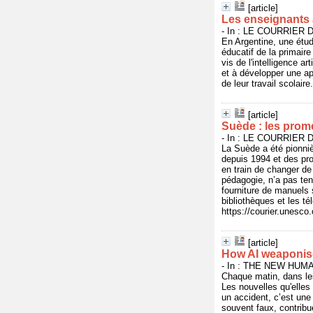
[article]
Les enseignants a
- In : LE COURRIER DE
En Argentine, une étud
éducatif de la primair
vis de l'intelligence a
et à développer une app
de leur travail scolair
[article]
Suède : les prom
- In : LE COURRIER DE
La Suède a été pionniè
depuis 1994 et des pro
en train de changer de 
pédagogie, n’a pas te
fourniture de manuels 
bibliothèques et les t
https://courier.unesco
[article]
How AI weaponise
- In : THE NEW HUMAN
Chaque matin, dans les
Les nouvelles qu'elles 
un accident, c’est une
souvent faux, contribue