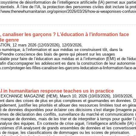
cosystème de désinformation de l’intelligence artificielle (IA) permet aux parti
tentiels. À l’ère de l’IA, la protection des personnes civiles doit inclure la p
s://www.thenewhumanitarian.org/opinion/2026/03/26/how-ai-weaponises-confusi
s, canaliser les garçons ? L’éducation à l’information face
de genre
ION, 12 mars 2026 (12/03/2026), 12/03/2026,
 numérique, à l’information et aux médias se construisent tôt, dans la
e. Prendre conscience des biais de genre qui pèsent sur les usages
lable pour faire de l’éducation aux médias et à l’information (EMI) et de l'éd
 afin d'accompagner les adolescent·es dans la construction de leur autonomie 
n.com/proteger-les-filles-canaliser-les-garcons-leducation-a-linformation-face-
I in humanitarian response teaches us in practice
 EXCHANGE MAGAZINE (HEM), March 10, 2026 (10/03/2026), 10/03/2026,
ent dans des crises de plus en plus complexes et gourmandes en données. Da
pidement, justifier les priorités et allouer des ressources limitées tout en géra
té de données disponibles pour éclairer ces décisions s'est élargie (imagerie pa
mes de déclaration des conflits, surveillance du marché et communications n
n manque de données, mais de les trier et de interpréter à temps pour guider l
nalyse des équipes. En contexte de crise aiguë, l’intelligence artificielle (IA)
ystèmes d’IA analysent de grands ensembles de données et les convertissent 
rs de risque, les classifications de dommages ou les scores de priorisation.