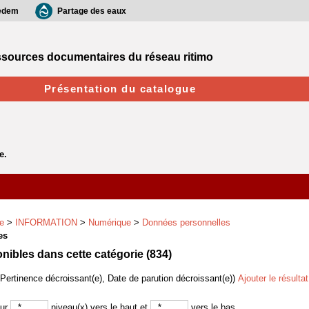
edem
Partage des eaux
sources documentaires du réseau ritimo
Présentation du catalogue
e
>
INFORMATION
>
Numérique
>
Données personnelles
es
ibles dans cette catégorie (
834
)
(Pertinence décroissant(e), Date de parution décroissant(e))
Ajouter le résulta
sur
niveau(x) vers le haut et
vers le bas