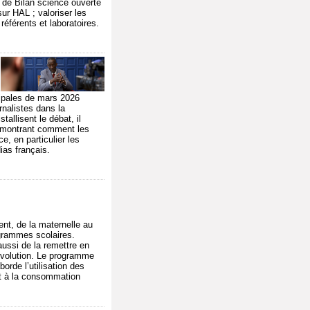
 de Bilan science ouverte
sur HAL ; valoriser les
éférents et laboratoires.
cipales de mars 2026
rnalistes dans la
tallisent le débat, il
s montrant comment les
ce, en particulier les
ias français.
ment, de la maternelle au
ogrammes scolaires.
aussi de la remettre en
évolution. Le programme
orde l’utilisation des
 et à la consommation