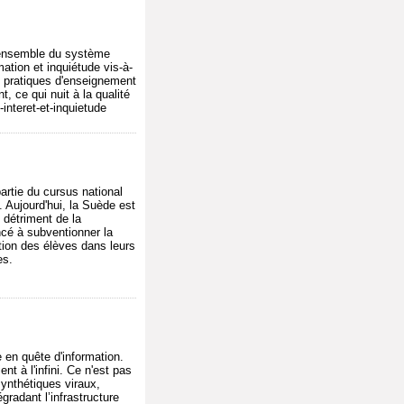
 l'ensemble du système
ation et inquiétude vis-à-
urs pratiques d'enseignement
, ce qui nuit à la qualité
-interet-et-inquietude
artie du cursus national
 Aujourd'hui, la Suède est
 détriment de la
cé à subventionner la
ition des élèves dans leurs
es.
 en quête d'information.
t à l'infini. Ce n'est pas
synthétiques viraux,
gradant l’infrastructure