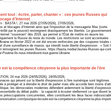
sent tout : écrire, parler, chanter » : ces jeunes Russes qui
ocage d’Internet
 : BASTA !, 27 mai 2026 (27/05/2026), 27/05/2026,
s et blocages d’Internet ainsi que l'imposition de la messagerie Max (sorte
rôlé par le pouvoir) restreignent drastiquement les libertés. Le gouvernemen
 l’Internet "souverain" dès 2019, qui permet à l’État de mettre en œuvre les
iquement la Russie du reste du monde. Les restrictions se sont accentuées
Ukraine en février 2022 et ont été encore renforcées par des coupures totales 
fait d'une surveillance de masse, qui interdit toute liberté d'expression : « Soit tu
en témoignent les jeunes Russes. https://basta.media/Jeunes-Russes-qui-cont
Poutine-Ils-nous-interdisent-tout-guerre-Ukraine
 est la compétence citoyenne la plus importante de l’ère
ION, 24 mai 2026 (24/05/2026), 24/05/2026,
naces qui pèsent sur la liberté d'expression à l'ère numérique sont légitimes.
e à protéger et à étendre le droit de parler mais elle accorde bien moins d’atte
litique, les démocraties modernes défendent ardemment la liberté d’expressi
essentielle du débat public : la capacité à écouter réellement ce que disent le
es préoccupations concurrentes, elles constituent les deux faces indissocia
conversation.com/pourquoi-lecoute-est-la-competence-citoyenne-la-plus-import