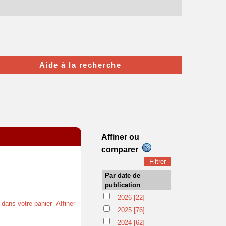
Aide à la recherche
Affiner ou
comparer
Par date de
publication
2026
[22]
t dans votre panier
Affiner
2025
[76]
2024
[62]