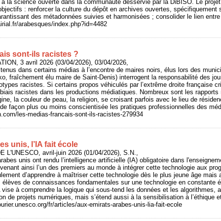
 à la science ouverte dans la communauté desservie par la DiBISO. Le projet
bjectifs : renforcer la culture du dépôt en archives ouvertes, spécifiquement 
rantissant des métadonnées suivies et harmonisées ; consolider le lien entre r
rairial.fr/arabesques/index.php?id=4482
is sont‑ils racistes ?
ON, 3 avril 2026 (03/04/2026), 03/04/2026,
tenus dans certains médias à l’encontre de maires noirs, élus lors des muni
 fraîchement élu maire de Saint-Denis) interrogent la responsabilité des jou
types racistes. Si certains propos véhiculés par l’extrême droite française cris
biais racistes dans les productions médiatiques. Nombreux sont les rapport
gine, la couleur de peau, la religion, se croisant parfois avec le lieu de résiden
de façon plus ou moins conscientisée les pratiques professionnelles des méd
n.com/les-medias-francais-sont-ils-racistes-279934
 unis, l’IA fait école
 L'UNESCO, avril-juin 2026 (01/04/2026), S.N.,
abes unis ont rendu l’intelligence artificielle (IA) obligatoire dans l'enseigne
venant ainsi l’un des premiers au monde à intégrer cette technologie aux pr
eulement d’apprendre à maîtriser cette technologie dès le plus jeune âge mais 
es élèves de connaissances fondamentales sur une technologie en constante 
 vise à comprendre la logique qui sous-tend les données et les algorithmes, ab
tion de projets numériques, mais s’étend aussi à la sensibilisation à l’éthique
urier.unesco.org/fr/articles/aux-emirats-arabes-unis-lia-fait-ecole