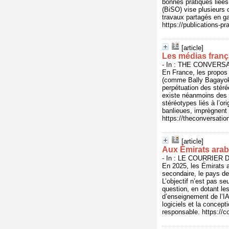
bonnes pratiques liées
(BiSO) vise plusieurs o
travaux partagés en ga
https://publications-p
[article]
Les médias frança
- In : THE CONVERSATI
En France, les propos 
(comme Bally Bagayoko,
perpétuation des stéréo
existe néanmoins des 
stéréotypes liés à l’ori
banlieues, imprègnent 
https://theconversatio
[article]
Aux Émirats arabes
- In : LE COURRIER DE
En 2025, les Émirats ar
secondaire, le pays de
L’objectif n’est pas s
question, en dotant l
d’enseignement de l’IA
logiciels et la concep
responsable. https://co