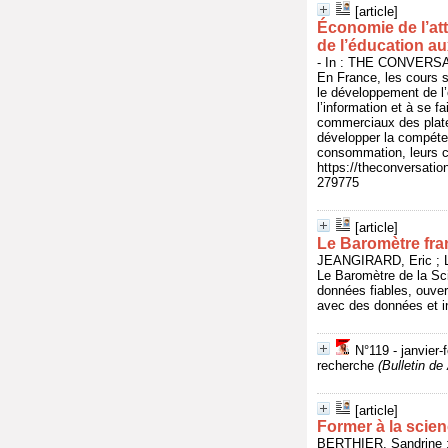
[article]
Économie de l’att
de l’éducation a
- In : THE CONVERSATI
En France, les cours s
le développement de l’e
l’information et à se 
commerciaux des platef
développer la compéten
consommation, leurs cho
https://theconversati
279775
[article]
Le Baromètre fran
JEANGIRARD, Eric ; L'
Le Baromètre de la Sc
données fiables, ouver
avec des données et ind
N°119 - janvier-
recherche
(Bulletin 
[article]
Former à la scie
BERTHIER, Sandrine ;