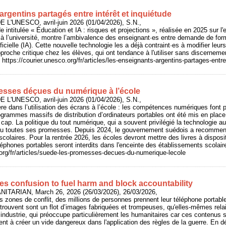
rgentins partagés entre intérêt et inquiétude
 L'UNESCO, avril-juin 2026 (01/04/2026), S.N.,
e intitulée « Éducation et IA : risques et projections », réalisée en 2025 sur
e à l’université, montre l’ambivalence des enseignant·es entre demande de form
rtificielle (IA). Cette nouvelle technologie les a déjà contraint·es à modifier le
roche critique chez les élèves, qui ont tendance à l'utiliser sans discernement
e. https://courier.unesco.org/fr/articles/les-enseignants-argentins-partages-entre
esses déçues du numérique à l’école
 L'UNESCO, avril-juin 2026 (01/04/2026), S.N.,
re dans l’utilisation des écrans à l’école : les compétences numériques font p
grammes massifs de distribution d’ordinateurs portables ont été mis en place.
cap. La politique du tout numérique, qui a souvent privilégié la technologie au
nu toutes ses promesses. Depuis 2024, le gouvernement suédois a recommen
scolaires. Pour la rentrée 2026, les écoles devront mettre des livres à dispos
éléphones portables seront interdits dans l'enceinte des établissements scolair
.org/fr/articles/suede-les-promesses-decues-du-numerique-lecole
s confusion to fuel harm and block accountability
ITARIAN, March 26, 2026 (26/03/2026), 26/03/2026,
 zones de conflit, des millions de personnes prennent leur téléphone portable
trouvent sont un flot d’images fabriquées et trompeuses, qu'elles-mêmes relaien
 industrie, qui préoccupe particulièrement les humanitaires car ces contenus 
nt à créer un vide dangereux dans l'application des règles de la guerre. En dé