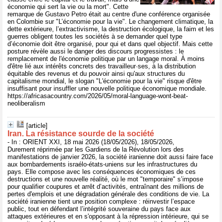
économie qui sert la vie ou la mort". Cette
remarque de Gustavo Petro était au centre d'une conférence organisée
en Colombie sur "L’économie pour la vie". Le changement climatique, la
dette extérieure, l’extractivisme, la destruction écologique, la faim et les
guerres obligent toutes les sociétés à se demander quel type
d’économie doit être organisé, pour qui et dans quel objectif. Mais cette
posture révèle aussi le danger des discours progressistes : le
remplacement de l'économie politique par un langage moral. À moins
d'être lié aux intérêts concrets des travailleur·ses, à la distribution
équitable des revenus et du pouvoir ainsi qu'aux structures du
capitalisme mondial, le slogan "L'économie pour la vie" risque d'être
insuffisant pour insuffler une nouvelle politique économique mondiale.
https://africasacountry.com/2026/05/moral-language-wont-beat-
neoliberalism
[article]
Iran. La résistance sourde de la société
- In : ORIENT XXI, 18 mai 2026 (18/05/2026), 18/05/2026,
Durement réprimée par les Gardiens de la Révolution lors des
manifestations de janvier 2026, la société iranienne doit aussi faire face
aux bombardements israélo-états-uniens sur les infrastructures du
pays. Elle compose avec les conséquences économiques de ces
destructions et une nouvelle réalité, où le mot "temporaire" s’impose
pour qualifier coupures et arrêt d’activités, entraînant des millions de
pertes d'emplois et une dégradation générale des conditions de vie. La
société iranienne tient une position complexe : réinvestir l’espace
public, tout en défendant l’intégrité souveraine du pays face aux
attaques extérieures et en s'opposant à la répression intérieure, qui se