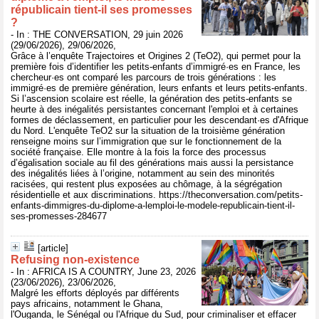
républicain tient‑il ses promesses
?
- In : THE CONVERSATION, 29 juin 2026
(29/06/2026), 29/06/2026,
Grâce à l’enquête Trajectoires et Origines 2 (TeO2), qui permet pour la
première fois d’identifier les petits-enfants d’immigré·es en France, les
chercheur·es ont comparé les parcours de trois générations : les
immigré·es de première génération, leurs enfants et leurs petits-enfants.
Si l’ascension scolaire est réelle, la génération des petits-enfants se
heurte à des inégalités persistantes concernant l'emploi et à certaines
formes de déclassement, en particulier pour les descendant·es d'Afrique
du Nord. L'enquête TeO2 sur la situation de la troisième génération
renseigne moins sur l’immigration que sur le fonctionnement de la
société française. Elle montre à la fois la force des processus
d’égalisation sociale au fil des générations mais aussi la persistance
des inégalités liées à l’origine, notamment au sein des minorités
racisées, qui restent plus exposées au chômage, à la ségrégation
résidentielle et aux discriminations. https://theconversation.com/petits-
enfants-dimmigres-du-diplome-a-lemploi-le-modele-republicain-tient-il-
ses-promesses-284677
[article]
Refusing non-existence
- In : AFRICA IS A COUNTRY, June 23, 2026
(23/06/2026), 23/06/2026,
Malgré les efforts déployés par différents
pays africains, notamment le Ghana,
l'Ouganda, le Sénégal ou l'Afrique du Sud, pour criminaliser et effacer