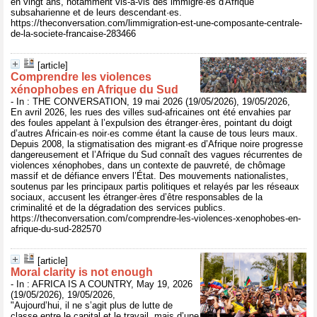
en vingt ans, notamment vis-à-vis des immigré·es d'Afrique
subsaharienne et de leurs descendant·es.
https://theconversation.com/limmigration-est-une-composante-centrale-
de-la-societe-francaise-283466
[article]
Comprendre les violences
xénophobes en Afrique du Sud
- In : THE CONVERSATION, 19 mai 2026 (19/05/2026), 19/05/2026,
En avril 2026, les rues des villes sud-africaines ont été envahies par
des foules appelant à l’expulsion des étranger·ères, pointant du doigt
d’autres Africain·es noir·es comme étant la cause de tous leurs maux.
Depuis 2008, la stigmatisation des migrant·es d’Afrique noire progresse
dangereusement et l’Afrique du Sud connaît des vagues récurrentes de
violences xénophobes, dans un contexte de pauvreté, de chômage
massif et de défiance envers l’État. Des mouvements nationalistes,
soutenus par les principaux partis politiques et relayés par les réseaux
sociaux, accusent les étranger·ères d’être responsables de la
criminalité et de la dégradation des services publics.
https://theconversation.com/comprendre-les-violences-xenophobes-en-
afrique-du-sud-282570
[article]
Moral clarity is not enough
- In : AFRICA IS A COUNTRY, May 19, 2026
(19/05/2026), 19/05/2026,
"Aujourd’hui, il ne s’agit plus de lutte de
classe entre le capital et le travail, mais d’une