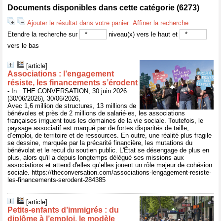
Documents disponibles dans cette catégorie (
6273
)
Ajouter le résultat dans votre panier
Affiner la recherche
Etendre la recherche sur
niveau(x) vers le haut et
vers le bas
[article]
Associations : l’engagement
résiste, les financements s’érodent
- In : THE CONVERSATION, 30 juin 2026
(30/06/2026), 30/06/2026,
Avec 1,6 million de structures, 13 millions de
bénévoles et près de 2 millions de salarié·es, les associations
françaises irriguent tous les domaines de la vie sociale. Toutefois, le
paysage associatif est marqué par de fortes disparités de taille,
d’emploi, de territoire et de ressources. En outre, une réalité plus fragile
se dessine, marquée par la précarité financière, les mutations du
bénévolat et le recul du soutien public. L'État se désengage de plus en
plus, alors qu'il a depuis longtemps délégué ses missions aux
associations et attend d'elles qu’elles jouent un rôle majeur de cohésion
sociale. https://theconversation.com/associations-lengagement-resiste-
les-financements-serodent-284385
[article]
Petits‑enfants d’immigrés : du
diplôme à l’emploi, le modèle