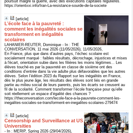
poursuit malgré la guerre, avec des exécutions capitales régulières.
https://orientxxi.info/Iran-La-resistance-sourde-de-la-societe
[article]
L’école face à la pauvreté :
comment les inégalités sociales se
transforment en inégalités
scolaires
LAHANIER-REUTER, Dominique - In : THE
CONVERSATION, 11 mai 2026 (11/05/2026), 11/05/2026,
En France, plus que dans d’autres pays, l’échec scolaire est
socialement marqué : faibles résultats, décrochage, injustices et mises
à l'écart, orientation subie dans les filières les moins légitimes... Les
élèves touché·es par la pauvreté en classe de sixième ont des
conditions d’entrée dans la vie adulte plus défavorables que les autres
élèves. Selon l’édition 2023 du Rapport sur les inégalités en France,
dès le plus jeune âge, les résultats des élèves sont liés en grande
partie au milieu social de leurs parents, puis les écarts se creusent au
fil de la scolarité. Comment transformer l’école française pour qu’elle
soit réellement un espace d’égalité des chances ?
https://theconversation.com/lecole-face-a-la-pauvrete-comment-les-
inegalites-sociales-se-transforment-en-inegalites-scolaires-279474
[article]
Censorship and Surveillance at US
Universities
- In : MERIP, Spring 2026 (29/04/2026),