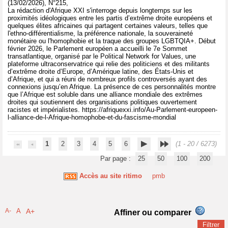
(13/02/2026), N°215,
La rédaction d'Afrique XXI s'interroge depuis longtemps sur les
proximités idéologiques entre les partis d’extrême droite européens et
quelques élites africaines qui partagent certaines valeurs, telles que
l'ethno-différentialisme, la préférence nationale, la souveraineté
monétaire ou l'homophobie et la traque des groupes LGBTQIA+. Début
février 2026, le Parlement européen a accueilli le 7e Sommet
transatlantique, organisé par le Political Network for Values, une
plateforme ultraconservatrice qui relie des politiciens et des militants
d’extrême droite d’Europe, d’Amérique latine, des États-Unis et
d’Afrique, et qui a réuni de nombreux profils controversés ayant des
connexions jusqu’en Afrique. La présence de ces personnalités montre
que l’Afrique est soluble dans une alliance mondiale des extrêmes
droites qui soutiennent des organisations politiques ouvertement
racistes et impérialistes. https://afriquexxi.info/Au-Parlement-europeen-
l-alliance-de-l-Afrique-homophobe-et-du-fascisme-mondial
1
2
3
4
5
6
(1 - 20 / 6273)
Par page :
25
50
100
200
Accès au site ritimo
pmb
A-
A
A+
Affiner ou comparer