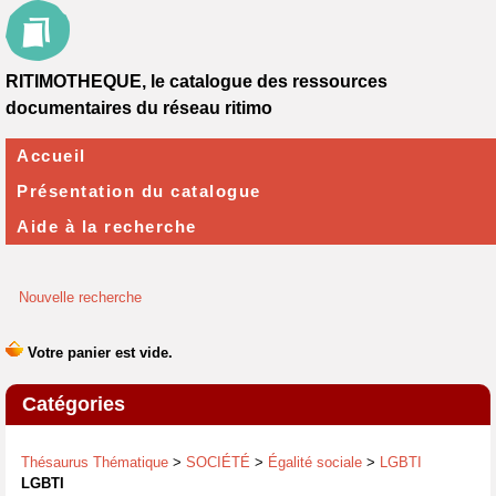
RITIMOTHEQUE, le catalogue des ressources
documentaires du réseau ritimo
Accueil
Présentation du catalogue
Aide à la recherche
Nouvelle recherche
Catégories
Thésaurus Thématique
>
SOCIÉTÉ
>
Égalité sociale
>
LGBTI
LGBTI