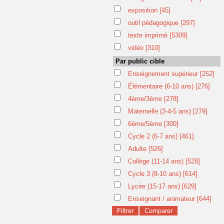
exposition
[45]
outil pédagogique
[297]
texte imprimé
[5309]
vidéo
[310]
Par public cible
Enseignement supérieur
[252]
Élémentaire (6-10 ans)
[276]
4ème/3ème
[278]
Maternelle (3-4-5 ans)
[279]
6ème/5ème
[300]
Cycle 2 (6-7 ans)
[461]
Adulte
[526]
Collège (11-14 ans)
[528]
Cycle 3 (8-10 ans)
[614]
Lycée (15-17 ans)
[629]
Enseignant / animateur
[644]