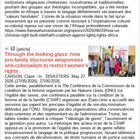
institutions religieuses chrétiennes, musulmanes et traditionnelles,
pourtant des groupes aux théologies incompatibles, qui a été rendue
possible en Afrique à travers le langage délibérément sécularisant des
"valeurs familiales". L’ironie de la situation réside dans le fait qu'un
mouvement qui se présente comme résistant à l’impérialisme culturel
occidental repose sur une vision de l’Afrique profondément coloniale.
https://www.thenewhumanitarian.org/opinion/2026/06/03/how-us-
christian-right-built-interfaith-coalition-against-lgbtq-rights-africa
[article]
Through the looking glass: how
pro-family discourse weaponises
anti-colonialism to restrict women’s
rights
CARSON, Claire - In : DISASTERS, May 27,
2026 (27/05/2026), 27/05/2026,
Cette année, parallèlement à la 70e Conférence de la Commission de la
condition de la femme organisée par les Nations Unies (ONU) sur
l’égalité des sexes, une conférence parallèle sur la condition de la
femme et de la famille (CSWF) organisée aux États-Unis a accueilli des
sessions qui sapent les principes d’égalité et de non-discrimination
défendus par l’ONU. Dirigées par des organisations ultra conservatrices
états-uniennes et des représentant·es de l'administration Trump, les
tables rondes visaient à critiquer "l’idéologie de genre", l’avortement et
la gestation pour autrui. La rhétorique des acteur·rices de la CSWF
opposé·es à la promotion de l’égalité des sexes et de genre reflète
trompeusement le langage de la politique progressiste, faisant référence
aux concepts de décolonisation, de droits humains et de justice sociale,