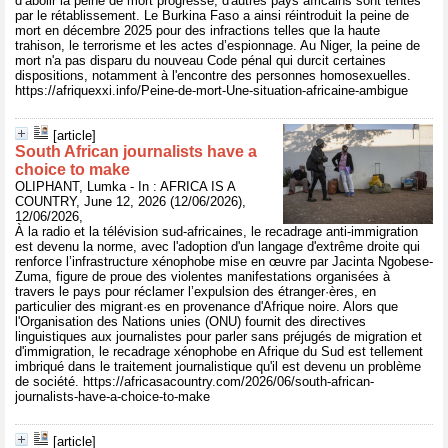
d’abolir la peine de mort progresse, d'autres pays africains sont tentés
par le rétablissement. Le Burkina Faso a ainsi réintroduit la peine de
mort en décembre 2025 pour des infractions telles que la haute
trahison, le terrorisme et les actes d’espionnage. Au Niger, la peine de
mort n'a pas disparu du nouveau Code pénal qui durcit certaines
dispositions, notamment à l'encontre des personnes homosexuelles.
https://afriquexxi.info/Peine-de-mort-Une-situation-africaine-ambigue
[article]
South African journalists have a
choice to make
OLIPHANT, Lumka - In : AFRICA IS A
COUNTRY, June 12, 2026 (12/06/2026),
12/06/2026,
À la radio et la télévision sud-africaines, le recadrage anti-immigration
est devenu la norme, avec l'adoption d'un langage d'extrême droite qui
renforce l’infrastructure xénophobe mise en œuvre par Jacinta Ngobese-
Zuma, figure de proue des violentes manifestations organisées à
travers le pays pour réclamer l’expulsion des étranger·ères, en
particulier des migrant·es en provenance d'Afrique noire. Alors que
l'Organisation des Nations unies (ONU) fournit des directives
linguistiques aux journalistes pour parler sans préjugés de migration et
d'immigration, le recadrage xénophobe en Afrique du Sud est tellement
imbriqué dans le traitement journalistique qu'il est devenu un problème
de société. https://africasacountry.com/2026/06/south-african-
journalists-have-a-choice-to-make
[article]