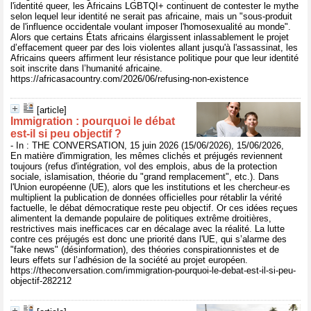
l'identité queer, les Africains LGBTQI+ continuent de contester le mythe
selon lequel leur identité ne serait pas africaine, mais un "sous-produit
de l'influence occidentale voulant imposer l'homosexualité au monde".
Alors que certains États africains élargissent inlassablement le projet
d’effacement queer par des lois violentes allant jusqu'à l'assassinat, les
Africains queers affirment leur résistance politique pour que leur identité
soit inscrite dans l’humanité africaine.
https://africasacountry.com/2026/06/refusing-non-existence
[article]
Immigration : pourquoi le débat
est‑il si peu objectif ?
- In : THE CONVERSATION, 15 juin 2026 (15/06/2026), 15/06/2026,
En matière d'immigration, les mêmes clichés et préjugés reviennent
toujours (refus d'intégration, vol des emplois, abus de la protection
sociale, islamisation, théorie du "grand remplacement", etc.). Dans
l'Union européenne (UE), alors que les institutions et les chercheur·es
multiplient la publication de données officielles pour rétablir la vérité
factuelle, le débat démocratique reste peu objectif. Or ces idées reçues
alimentent la demande populaire de politiques extrême droitières,
restrictives mais inefficaces car en décalage avec la réalité. La lutte
contre ces préjugés est donc une priorité dans l'UE, qui s’alarme des
"fake news" (désinformation), des théories conspirationnistes et de
leurs effets sur l’adhésion de la société au projet européen.
https://theconversation.com/immigration-pourquoi-le-debat-est-il-si-peu-
objectif-282212