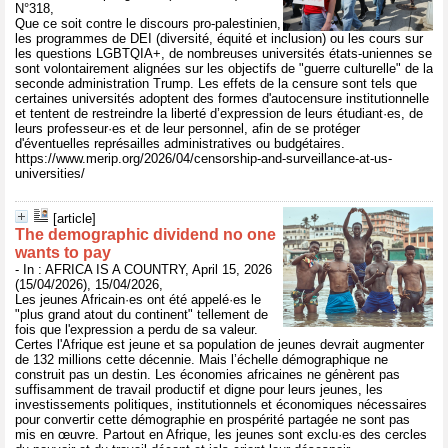
N°318,
Que ce soit contre le discours pro-palestinien,
les programmes de DEI (diversité, équité et inclusion) ou les cours sur
les questions LGBTQIA+, de nombreuses universités états-uniennes se
sont volontairement alignées sur les objectifs de "guerre culturelle" de la
seconde administration Trump. Les effets de la censure sont tels que
certaines universités adoptent des formes d'autocensure institutionnelle
et tentent de restreindre la liberté d’expression de leurs étudiant·es, de
leurs professeur·es et de leur personnel, afin de se protéger
d'éventuelles représailles administratives ou budgétaires.
https://www.merip.org/2026/04/censorship-and-surveillance-at-us-
universities/
[article]
The demographic dividend no one
wants to pay
- In : AFRICA IS A COUNTRY, April 15, 2026
(15/04/2026), 15/04/2026,
Les jeunes Africain·es ont été appelé·es le
"plus grand atout du continent" tellement de
fois que l'expression a perdu de sa valeur.
Certes l'Afrique est jeune et sa population de jeunes devrait augmenter
de 132 millions cette décennie. Mais l’échelle démographique ne
construit pas un destin. Les économies africaines ne génèrent pas
suffisamment de travail productif et digne pour leurs jeunes, les
investissements politiques, institutionnels et économiques nécessaires
pour convertir cette démographie en prospérité partagée ne sont pas
mis en œuvre. Partout en Afrique, les jeunes sont exclu·es des cercles