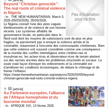
[article]
Beyond “Christian genocide”:
The real roots of criminal violence
in Nigeria
- In : THE NEW HUMANITARIAN, March 5,
2026 (05/03/2026), 05/03/2026,
Le Nigeria connaît l'une des pires vagues
d'enlèvements et de violence de son histoire
récente. Les systèmes affaiblis de
gouvernance locale, en particulier dans le
Nord rural dont les moyens de subsistance sont de plus en plus
fragiles, ne parviennent pas à enrayer la violence armée et la
criminalité, notamment à l'encontre des communautés chrétiennes. Bien
que cette violence soit souvent considérée comme une conséquence
de la montée des conflits interreligieux entre chrétien·nes et
musulman·es, les acteur·rices et observateur·rices de terrain alertent
sur des racines ancrées dans les problèmes structurels et sociaux. La
seule vraie façon d'enrayer les enlèvements et la criminalité est
d’améliorer les conditions économiques, de réduire le chômage et de
freiner l’inflation.
https://www.thenewhumanitarian.org/analysis/2026/03/05/beyond-
christian-genocide-real-roots-criminal-violence-nigeria
[article]
Au Parlement européen, l’alliance
de l’Afrique homophobe et du
fascisme mondial
- In : AFRIQUE XXI, 13 février 2026