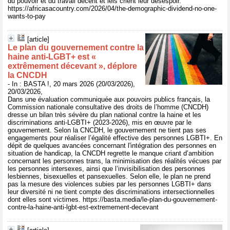
du pouvoir et du travail décent et iels crient leur désespoir.
https://africasacountry.com/2026/04/the-demographic-dividend-no-one-
wants-to-pay
[article]
Le plan du gouvernement contre la
haine anti-LGBT+ est «
extrêmement décevant », déplore
la CNCDH
- In : BASTA !, 20 mars 2026 (20/03/2026),
20/03/2026,
Dans une évaluation communiquée aux pouvoirs publics français, la
Commission nationale consultative des droits de l’homme (CNCDH)
dresse un bilan très sévère du plan national contre la haine et les
discriminations anti-LGBTI+ (2023-2026), mis en œuvre par le
gouvernement. Selon la CNCDH, le gouvernement ne tient pas ses
engagements pour réaliser l’égalité effective des personnes LGBTI+. En
dépit de quelques avancées concernant l'intégration des personnes en
situation de handicap, la CNCDH regrette le manque criant d’ambition
concernant les personnes trans, la minimisation des réalités vécues par
les personnes intersexes, ainsi que l’invisibilisation des personnes
lesbiennes, bisexuelles et pansexuelles. Selon elle, le plan ne prend
pas la mesure des violences subies par les personnes LGBTI+ dans
leur diversité ni ne tient compte des discriminations intersectionnelles
dont elles sont victimes. https://basta.media/le-plan-du-gouvernement-
contre-la-haine-anti-lgbt-est-extremement-decevant