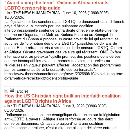
“Avoid using the term”: Oxfam in Africa retracts
LGBTQ censorship guide
- In : THE NEW HUMANITARIAN, June 10, 2026 (10/06/2026),
10/06/2026,
La législation et les sanctions anti-LGBTQ se durcissent dans différents
pays d’Afrique, alimentés par une puissante coalition
interconfessionnelle soutenue par la droite chrétienne états-unienne,
comme en Ouganda, au Mali, au Burkina Faso ou au Sénégal. Le
Parlement du Ghana a proposé un vaste projet de loi qui rendrait les
activités de "promotion des droits LGBTQ" passibles de dix ans de
prison. En se rétractant vis-à-vis du guide de censure LGBTQ, Oxfam
en Afrique s'écarte gravement des valeurs qui régissent l'ONG Oxfam
internationale, au prétexte "qu'elle promeut des positions considérées
comme incompatibles avec les normes sociales, culturelles ou
religieuses en vigueur pouvant affecter l’acceptation des programmes
par les communautés et la durabilité des partenariats".
https://www.thenewhumanitarian.org/news/2026/06/10/avoid-using-term-
oxfam-africa-retracts-lgbtq-censorship-guide
[article]
How the US Christian right built an interfaith coalition
against LGBTQ rights in Africa
- In : THE NEW HUMANITARIAN, June 3, 2026 (03/06/2026),
03/06/2026,
L’influence du christianisme évangélique états-unien sur la législation
anti-LGBTQ à travers l’Afrique s'est renforcée au cours des deux
dernières décennies. On assiste aujourd'hui à une coalition
confessionnelle croisée, c'est-à-dire une alliance délibérée entre les