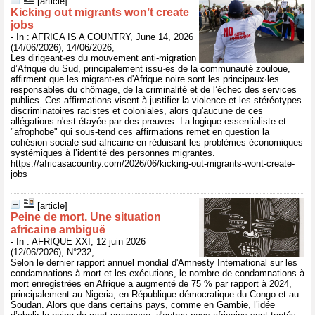
[article]
Kicking out migrants won’t create
jobs
- In : AFRICA IS A COUNTRY, June 14, 2026
(14/06/2026), 14/06/2026,
Les dirigeant·es du mouvement anti-migration
d’Afrique du Sud, principalement issu·es de la communauté zouloue,
affirment que les migrant·es d'Afrique noire sont les principaux·les
responsables du chômage, de la criminalité et de l’échec des services
publics. Ces affirmations visent à justifier la violence et les stéréotypes
discriminatoires racistes et coloniales, alors qu'aucune de ces
allégations n'est étayée par des preuves. La logique essentialiste et
"afrophobe" qui sous-tend ces affirmations remet en question la
cohésion sociale sud-africaine en réduisant les problèmes économiques
systémiques à l’identité des personnes migrantes.
https://africasacountry.com/2026/06/kicking-out-migrants-wont-create-
jobs
[article]
Peine de mort. Une situation
africaine ambiguë
- In : AFRIQUE XXI, 12 juin 2026
(12/06/2026), N°232,
Selon le dernier rapport annuel mondial d'Amnesty International sur les
condamnations à mort et les exécutions, le nombre de condamnations à
mort enregistrées en Afrique a augmenté de 75 % par rapport à 2024,
principalement au Nigeria, en République démocratique du Congo et au
Soudan. Alors que dans certains pays, comme en Gambie, l’idée