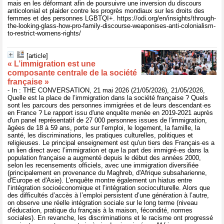
mais en les déformant afin de poursuivre une inversion du discours
anticolonial et plaider contre les progrès mondiaux sur les droits des
femmes et des personnes LGBTQI+. https://odi.org/en/insights/through-
the-looking-glass-how-pro-family-discourse-weaponises-anti-colonialism-
to-restrict-womens-rights/
[article]
« L’immigration est une
composante centrale de la société
française »
- In : THE CONVERSATION, 21 mai 2026 (21/05/2026), 21/05/2026,
Quelle est la place de l’immigration dans la société française ? Quels
sont les parcours des personnes immigrées et de leurs descendant·es
en France ? Le rapport issu d'une enquête menée en 2019-2021 auprès
d'un panel représentatif de 27 000 personnes issues de l'immigration,
âgées de 18 à 59 ans, porte sur l’emploi, le logement, la famille, la
santé, les discriminations, les pratiques culturelles, politiques et
religieuses. Le principal enseignement est qu'un tiers des Français·es a
un lien direct avec l’immigration et que la part des immigré·es dans la
population française a augmenté depuis le début des années 2000,
selon les recensements officiels, avec une immigration diversifiée
(principalement en provenance du Maghreb, d'Afrique subsaharienne,
d'Europe et d'Asie). L'enquête montre également un hiatus entre
l’intégration socioéconomique et l’intégration socioculturelle. Alors que
des difficultés d’accès à l’emploi persistent d’une génération à l’autre,
on observe une réelle intégration sociale sur le long terme (niveau
d'éducation, pratique du français à la maison, fécondité, normes
sociales). En revanche, les discriminations et le racisme ont progressé