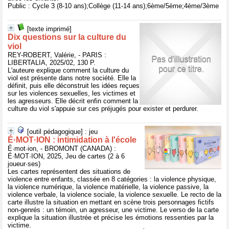
Public : Cycle 3 (8-10 ans);Collège (11-14 ans);6ème/5ème;4ème/3ème
[texte imprimé]
Dix questions sur la culture du
viol
REY-ROBERT, Valérie, - PARIS :
LIBERTALIA, 2025/02, 130 P.
L'auteure explique comment la culture du
viol est présente dans notre société. Elle la
définit, puis elle déconstruit les idées reçues
sur les violences sexuelles, les victimes et
les agresseurs. Elle décrit enfin comment la
culture du viol s'appuie sur ces préjugés pour exister et perdurer.
[outil pédagogique] : jeu
É·MOT·ION : intimidation à l'école
É·mot·ion, - BROMONT (CANADA) :
É·MOT·ION, 2025, Jeu de cartes (2 à 6
joueur·ses)
Les cartes représentent des situations de
violence entre enfants, classée en 8 catégories : la violence physique,
la violence numérique, la violence matérielle, la violence passive, la
violence verbale, la violence sociale, la violence sexuelle. Le recto de la
carte illustre la situation en mettant en scène trois personnages fictifs
non-genrés : un témoin, un agresseur, une victime. Le verso de la carte
explique la situation illustrée et précise les émotions ressenties par la
victime.