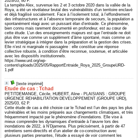
2025/03, 80 P.
La tempête Alex, survenue les 2 et 3 octobre 2020 dans la vallée de la
Roya, a été un révélateur brutal des vulnérabilités d’un territoire enclavé
et déjà fragilisé socialement. Face à l’isolement total, à l’effondrement
des infrastructures et à l’absence temporaire de secours, la population a
spontanément réagi avec un puissant élan d’entraide. Ce phénomène,
bien connu mais rarement documenté en profondeur, est au cœur de
cette étude. L’un des enseignements majeurs est que l’entraide ne doit
plus être vue comme un supplément d’âme spontané, mais comme un
levier stratégique à intégrer dans la préparation et la gestion des crises.
Elle n’est ni marginale ni passagère : elle constitue une réponse
collective robuste, à condition d’être reconnue, soutenue, et articulée
avec les dispositifs institutionnels.
https://www.urd.org/wp-
content/uploads/2025/05/RapportEntraide_Roya_2025_GroupeURD-
1.pdf
[texte imprimé]
Etude de cas : Tchad
PETITDEMANGE, Cécile, HUBERT, Aline - PLAISIANS : GROUPE
URGENCE REHABILITATION DEVELOPPEMENT (GROUPE URD),
2025/03, 62 P.
Cette étude de cas a été choisie car le Tchad est l’un des pays les plus
vulnérables et les moins préparés aux changements climatiques, et très
fréquemment impacté par le phénomène d’inondations. Elle vise à
mieux comprendre les dynamiques d’entraide à l’œuvre lors des
inondations de 2022, à N’Djamena. Plus précisément, à partir de 47
entretiens semi-directifs et d’un atelier de co-construction avec
plusieurs parties prenantes, l'étude a essayé de voir comment les