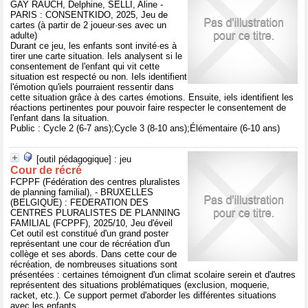
GAY RAUCH, Delphine, SELLI, Aline -
PARIS : CONSENTKIDO, 2025, Jeu de
cartes (à partir de 2 joueur·ses avec un
adulte)
Durant ce jeu, les enfants sont invité·es à
tirer une carte situation. Iels analysent si le
consentement de l'enfant qui vit cette
situation est respecté ou non. Iels identifient
l'émotion qu'iels pourraient ressentir dans
cette situation grâce à des cartes émotions. Ensuite, iels identifient les
réactions pertinentes pour pouvoir faire respecter le consentement de
l'enfant dans la situation.
Public : Cycle 2 (6-7 ans);Cycle 3 (8-10 ans);Élémentaire (6-10 ans)
[outil pédagogique] : jeu
Cour de récré
FCPPF (Fédération des centres pluralistes
de planning familial), - BRUXELLES
(BELGIQUE) : FEDERATION DES
CENTRES PLURALISTES DE PLANNING
FAMILIAL (FCPPF), 2025/10, Jeu d'éveil
Cet outil est constitué d'un grand poster
représentant une cour de récréation d'un
collège et ses abords. Dans cette cour de
récréation, de nombreuses situations sont
présentées : certaines témoignent d'un climat scolaire serein et d'autres
représentent des situations problématiques (exclusion, moquerie,
racket, etc.). Ce support permet d'aborder les différentes situations
avec les enfants.