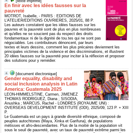
[texte imprimé]
En finir avec les idées fausses sur la
pauvreté
MOTROT, Isabelle, - PARIS : EDITIONS DE
L'ATELIER/EDITIONS OUVRIERES, 2025/01, 88 P.
Les auteurs constatent que les idées fausses sur les
pauvres et la pauvreté sont de plus en plus nombreuses
et qu'elles ne se soucient pas du respect des droits
fondamentaux ni de la dignité de tou.tes qui ne sont pas
négociables. Les contributeurs dénoncent, par leurs
textes et leurs dessins, comment les plus précaires deviennent les
principales victimes de la violence et des discriminations, et illustrent
20 idées fausses sur la pauvreté pour inciter à la réflexion et proposer
des solutions pour y remédier.
[document électronique]
Gender equality, disability and
social inclusion analysis in Latin
America: Guatemala 2025
LEON-HIMMELSTINE, Carmen, JIMENEZ
THOMAS RODRIGUEZ, Diana ; SISODIA,
Anushka ; MARCUS, Rachel - LONDRES (ROYAUME UNI) :
OVERSEAS DEVELOPMENT INSTITUTE (ODI), 2025/09, 123 P. + XIII
P.
Le Guatemala est un pays à grande diversité ethnique, composé de
peuples autochtones (Maya, Xinka et Garifuna), de populations
métisses et afro-descendantes. Plus de la moitié de la population vit
sous le seuil de pauvreté, avec un taux de pauvreté extrême parmi les