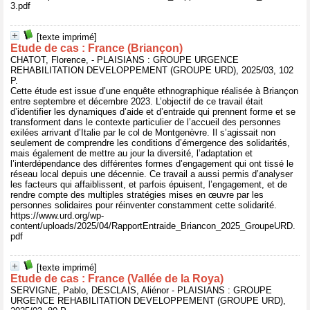
3.pdf
[texte imprimé]
Etude de cas : France (Briançon)
CHATOT, Florence, - PLAISIANS : GROUPE URGENCE
REHABILITATION DEVELOPPEMENT (GROUPE URD), 2025/03, 102
P.
Cette étude est issue d’une enquête ethnographique réalisée à Briançon
entre septembre et décembre 2023. L’objectif de ce travail était
d’identifier les dynamiques d’aide et d’entraide qui prennent forme et se
transforment dans le contexte particulier de l’accueil des personnes
exilées arrivant d’Italie par le col de Montgenèvre. Il s’agissait non
seulement de comprendre les conditions d’émergence des solidarités,
mais également de mettre au jour la diversité, l’adaptation et
l’interdépendance des différentes formes d’engagement qui ont tissé le
réseau local depuis une décennie. Ce travail a aussi permis d’analyser
les facteurs qui affaiblissent, et parfois épuisent, l’engagement, et de
rendre compte des multiples stratégies mises en œuvre par les
personnes solidaires pour réinventer constamment cette solidarité.
https://www.urd.org/wp-
content/uploads/2025/04/RapportEntraide_Briancon_2025_GroupeURD.
pdf
[texte imprimé]
Etude de cas : France (Vallée de la Roya)
SERVIGNE, Pablo, DESCLAIS, Aliénor - PLAISIANS : GROUPE
URGENCE REHABILITATION DEVELOPPEMENT (GROUPE URD),