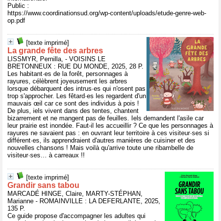
Public :
https://www.coordinationsud.org/wp-content/uploads/etude-genre-web-
op.pdf
[texte imprimé]
La grande fête des arbres
LISSMYR, Pernilla, - VOISINS LE
BRETONNEUX : RUE DU MONDE, 2025, 28 P.
Les habitant·es de la forêt, personnages à
rayures, célèbrent joyeusement les arbres
lorsque débarquent des intrus·es qui n'osent pas
trop s'approcher. Les fêtard·es les regardent d'un
mauvais œil car ce sont des individus à pois !
De plus, iels vivent dans des tentes, chantent
bizarrement et ne mangent pas de feuilles. Iels demandent l'asile car
leur prairie est inondée. Faut-il les accueillir ? Ce que les personnages à
rayures ne savaient pas : en ouvrant leur territoire à ces visiteur·ses si
différent·es, ils apprendraient d'autres manières de cuisiner et des
nouvelles chansons ! Mais voilà qu'arrive toute une ribambelle de
visiteur·ses… à carreaux !!
[texte imprimé]
Grandir sans tabou
MARCADÉ HINGE, Claire, MARTY-STÉPHAN,
Marianne - ROMAINVILLE : LA DEFERLANTE, 2025,
135 P.
Ce guide propose d'accompagner les adultes qui