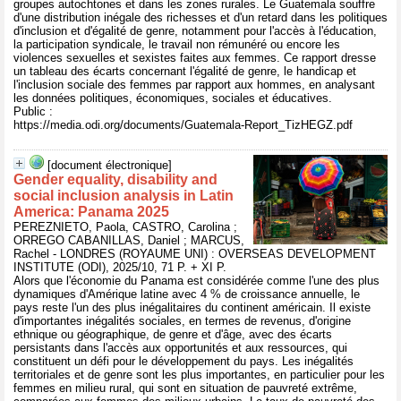
groupes autochtones et dans les zones rurales. Le Guatemala souffre
d'une distribution inégale des richesses et d'un retard dans les politiques
d'inclusion et d'égalité de genre, notamment pour l'accès à l'éducation,
la participation syndicale, le travail non rémunéré ou encore les
violences sexuelles et sexistes faites aux femmes. Ce rapport dresse
un tableau des écarts concernant l'égalité de genre, le handicap et
l'inclusion sociale des femmes par rapport aux hommes, en analysant
les données politiques, économiques, sociales et éducatives.
Public :
https://media.odi.org/documents/Guatemala-Report_TizHEGZ.pdf
[document électronique]
Gender equality, disability and
social inclusion analysis in Latin
America: Panama 2025
PEREZNIETO, Paola, CASTRO, Carolina ;
ORREGO CABANILLAS, Daniel ; MARCUS,
Rachel - LONDRES (ROYAUME UNI) : OVERSEAS DEVELOPMENT
INSTITUTE (ODI), 2025/10, 71 P. + XI P.
Alors que l'économie du Panama est considérée comme l'une des plus
dynamiques d'Amérique latine avec 4 % de croissance annuelle, le
pays reste l'un des plus inégalitaires du continent américain. Il existe
d'importantes inégalités sociales, en termes de revenus, d'origine
ethnique ou géographique, de genre et d'âge, avec des écarts
persistants dans l'accès aux opportunités et aux ressources, qui
constituent un défi pour le développement du pays. Les inégalités
territoriales et de genre sont les plus importantes, en particulier pour les
femmes en milieu rural, qui sont en situation de pauvreté extrême,