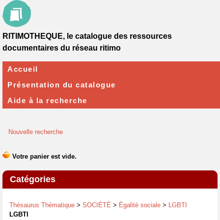
RITIMOTHEQUE, le catalogue des ressources
documentaires du réseau ritimo
Accueil
Présentation du catalogue
Aide à la recherche
Nouvelle recherche
Catégories
Thésaurus Thématique
>
SOCIÉTÉ
>
Égalité sociale
>
LGBTI
LGBTI