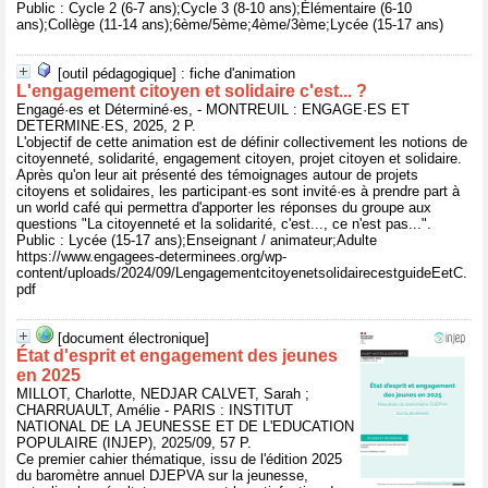
Public : Cycle 2 (6-7 ans);Cycle 3 (8-10 ans);Élémentaire (6-10
ans);Collège (11-14 ans);6ème/5ème;4ème/3ème;Lycée (15-17 ans)
[outil pédagogique] : fiche d'animation
L'engagement citoyen et solidaire c'est... ?
Engagé·es et Déterminé·es, - MONTREUIL : ENGAGE·ES ET
DETERMINE·ES, 2025, 2 P.
L'objectif de cette animation est de définir collectivement les notions de
citoyenneté, solidarité, engagement citoyen, projet citoyen et solidaire.
Après qu'on leur ait présenté des témoignages autour de projets
citoyens et solidaires, les participant·es sont invité·es à prendre part à
un world café qui permettra d'apporter les réponses du groupe aux
questions "La citoyenneté et la solidarité, c'est..., ce n'est pas...".
Public : Lycée (15-17 ans);Enseignant / animateur;Adulte
https://www.engagees-determinees.org/wp-
content/uploads/2024/09/LengagementcitoyenetsolidairecestguideEetC.
pdf
[document électronique]
État d'esprit et engagement des jeunes
en 2025
MILLOT, Charlotte, NEDJAR CALVET, Sarah ;
CHARRUAULT, Amélie - PARIS : INSTITUT
NATIONAL DE LA JEUNESSE ET DE L'EDUCATION
POPULAIRE (INJEP), 2025/09, 57 P.
Ce premier cahier thématique, issu de l'édition 2025
du baromètre annuel DJEPVA sur la jeunesse,