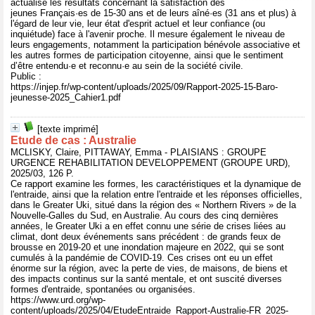
actualise les résultats concernant la satisfaction des
jeunes Français·es de 15-30 ans et de leurs aîné·es (31 ans et plus) à
l'égard de leur vie, leur état d'esprit actuel et leur confiance (ou
inquiétude) face à l'avenir proche. Il mesure également le niveau de
leurs engagements, notamment la participation bénévole associative et
les autres formes de participation citoyenne, ainsi que le sentiment
d’être entendu·e et reconnu·e au sein de la société civile.
Public :
https://injep.fr/wp-content/uploads/2025/09/Rapport-2025-15-Baro-
jeunesse-2025_Cahier1.pdf
[texte imprimé]
Etude de cas : Australie
MCLISKY, Claire, PITTAWAY, Emma - PLAISIANS : GROUPE
URGENCE REHABILITATION DEVELOPPEMENT (GROUPE URD),
2025/03, 126 P.
Ce rapport examine les formes, les caractéristiques et la dynamique de
l'entraide, ainsi que la relation entre l'entraide et les réponses officielles,
dans le Greater Uki, situé dans la région des « Northern Rivers » de la
Nouvelle-Galles du Sud, en Australie. Au cours des cinq dernières
années, le Greater Uki a en effet connu une série de crises liées au
climat, dont deux événements sans précédent : de grands feux de
brousse en 2019-20 et une inondation majeure en 2022, qui se sont
cumulés à la pandémie de COVID-19. Ces crises ont eu un effet
énorme sur la région, avec la perte de vies, de maisons, de biens et
des impacts continus sur la santé mentale, et ont suscité diverses
formes d'entraide, spontanées ou organisées.
https://www.urd.org/wp-
content/uploads/2025/04/EtudeEntraide_Rapport-Australie-FR_2025-