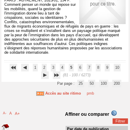
PARIS : AUTREMENT, 2025/01, 154 P.
Comment penser un monde qui repose sur
les mobilités, quand la gestion de
l'immigration donne lieu à tant de
crispations, sociales ou identitaires ?
Conflits, catastrophes environnementales,
flux de migrants économiques et de réfugiés de pays en guerre : les
crises se multiplient et s’installent dans un paysage politique marqué
par la peur de l’immigration dans les pays d’accueil, qui développent
des approches sécuritaires de plus en plus déshumanisées et
indifférentes aux souffrances d’autrui. Ces politiques indignes
s’éloignent des réponses humanitaires proposées par les associations
de solidarité internationale.
1
2
3
4
5
6
7
8
9
10
(81 - 100 / 6273)
Par page :
25
50
100
200
Accès au site ritimo
pmb
A-
A
A+
Affiner ou comparer
Par date de publication