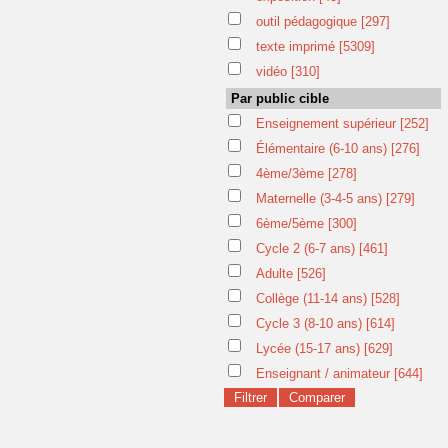
outil pédagogique
[297]
texte imprimé
[5309]
vidéo
[310]
Par public cible
Enseignement supérieur
[252]
Élémentaire (6-10 ans)
[276]
4ème/3ème
[278]
Maternelle (3-4-5 ans)
[279]
6ème/5ème
[300]
Cycle 2 (6-7 ans)
[461]
Adulte
[526]
Collège (11-14 ans)
[528]
Cycle 3 (8-10 ans)
[614]
Lycée (15-17 ans)
[629]
Enseignant / animateur
[644]