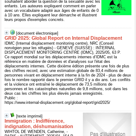
souhaitent aborder la question de la sexualité avec les
enfants. Les auteures expliquent comment en parler
avec un vocabulaire adapté aux âges de enfants de 0
à 10 ans. Elles expliquent leur démarche et illustrent
leurs propos d'exemples concrets.
[document électronique]
GRID 2025: Global Report on Internal Displacement
IDMC (Internal displacement monitoring centre), NRC (Conseil
norvégien pour les réfugiés) - GENEVE (SUISSE) : INTERNAL
DISPLACEMENT MONITORING CENTRE (IDMC), 2025/05, 63 P.
Ce rapport mondial sur les déplacements internes d’IDMC est la
référence en matière de données et d'analyses sur l'état des
déplacements internes. Cette dixième édition présente une fois de plus
des chiffres record, avec une estimation globale de 83,4 millions de
personnes vivant en déplacement interne à la fin de 2024 - plus de deux
fois le nombre rapporté dans le premier GRID il y a dix ans. Les conflits
et la violence ont entraîné le déplacement de 73,5 millions de
personnes et les catastrophes naturelles de 9,8 millions, soit dans les
deux cas les chiffres les plus élevés jamais enregistrés.
Public :
https://www.internal-displacement.org/global-report/grid2025/
[texte imprimé]
Immigration : Indifférence,
indignation, déshumanisation
WIHTOL DE WENDEN, Catherine, -