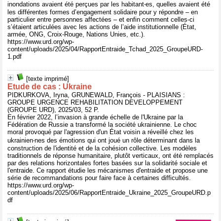
inondations avaient été perçues par les habitant‧es, quelles avaient été
les différentes formes d’engagement solidaire pour y répondre – en
particulier entre personnes affectées – et enfin comment celles-ci
s’étaient articulées avec les actions de l’aide institutionnelle (État,
armée, ONG, Croix-Rouge, Nations Unies, etc.).
https://www.urd.org/wp-
content/uploads/2025/04/RapportEntraide_Tchad_2025_GroupeURD-
1.pdf
[texte imprimé]
Etude de cas : Ukraine
PIDKURKOVA, Iryna, GRUNEWALD, François - PLAISIANS :
GROUPE URGENCE REHABILITATION DEVELOPPEMENT
(GROUPE URD), 2025/03, 52 P.
En février 2022, l’invasion à grande échelle de l'Ukraine par la
Fédération de Russie a transformé la société ukrainienne. Le choc
moral provoqué par l'agression d'un État voisin a réveillé chez les
ukrainien‧nes des émotions qui ont joué un rôle déterminant dans la
construction de l'identité et de la cohésion collective. Les modèles
traditionnels de réponse humanitaire, plutôt verticaux, ont été remplacés
par des relations horizontales fortes basées sur la solidarité sociale et
l'entraide. Ce rapport étudie les mécanismes d'entraide et propose une
série de recommandations pour faire face à certaines difficultés.
https://www.urd.org/wp-
content/uploads/2025/06/RapportEntraide_Ukraine_2025_GroupeURD.p
df