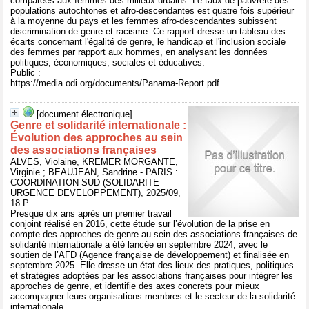
comparées aux femmes des milieux urbains. Le taux de pauvreté des
populations autochtones et afro-descendantes est quatre fois supérieur
à la moyenne du pays et les femmes afro-descendantes subissent
discrimination de genre et racisme. Ce rapport dresse un tableau des
écarts concernant l'égalité de genre, le handicap et l'inclusion sociale
des femmes par rapport aux hommes, en analysant les données
politiques, économiques, sociales et éducatives.
Public :
https://media.odi.org/documents/Panama-Report.pdf
[document électronique]
Genre et solidarité internationale :
Évolution des approches au sein
des associations françaises
ALVES, Violaine, KREMER MORGANTE,
Virginie ; BEAUJEAN, Sandrine - PARIS :
COORDINATION SUD (SOLIDARITE
URGENCE DEVELOPPEMENT), 2025/09,
18 P.
Presque dix ans après un premier travail
conjoint réalisé en 2016, cette étude sur l’évolution de la prise en
compte des approches de genre au sein des associations françaises de
solidarité internationale a été lancée en septembre 2024, avec le
soutien de l’AFD (Agence française de développement) et finalisée en
septembre 2025. Elle dresse un état des lieux des pratiques, politiques
et stratégies adoptées par les associations françaises pour intégrer les
approches de genre, et identifie des axes concrets pour mieux
accompagner leurs organisations membres et le secteur de la solidarité
internationale.