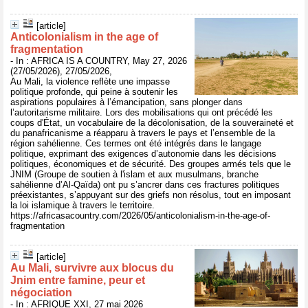
[article]
Anticolonialism in the age of
fragmentation
- In : AFRICA IS A COUNTRY, May 27, 2026
(27/05/2026), 27/05/2026,
Au Mali, la violence reflète une impasse
politique profonde, qui peine à soutenir les
aspirations populaires à l’émancipation, sans plonger dans
l’autoritarisme militaire. Lors des mobilisations qui ont précédé les
coups d'État, un vocabulaire de la décolonisation, de la souveraineté et
du panafricanisme a réapparu à travers le pays et l’ensemble de la
région sahélienne. Ces termes ont été intégrés dans le langage
politique, exprimant des exigences d’autonomie dans les décisions
politiques, économiques et de sécurité. Des groupes armés tels que le
JNIM (Groupe de soutien à l'islam et aux musulmans, branche
sahélienne d’Al-Qaïda) ont pu s’ancrer dans ces fractures politiques
préexistantes, s’appuyant sur des griefs non résolus, tout en imposant
la loi islamique à travers le territoire.
https://africasacountry.com/2026/05/anticolonialism-in-the-age-of-
fragmentation
[article]
Au Mali, survivre aux blocus du
Jnim entre famine, peur et
négociation
- In : AFRIQUE XXI, 27 mai 2026