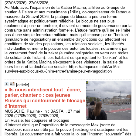
(27/05/2026), 27/05/2026,
Au Mali, avec l’expansion de la Katiba Macina, affiliée au Groupe de
soutien à l’islam et aux musulmans (JNIM), co-organisateur de l'attaque
massive du 25 avril 2026, la pratique du blocus a pris une forme
systématique et politiquement réfléchie. Le blocus ne sert plus
seulement à punir un territoire, il devient un mode de gouvernance par la
contrainte sans administration formelle. L'étude montre qu'il ne se limite
pas à une simple fermeture militaire, mais qu'il impose par un "benkan"
(simulacre de négociation) un ensemble d'injonctions qui affectent les
conditions de vie des populations, les relations sociales, les libertés
individuelles et même le pouvoir des autorités locales, notamment par
le versement forcé de la zakat (aumône obligatoire en vertu des règles
de solidarité de l’islam). Les habitant·es qui rejettent le "benkan" et les
ordres de la Katiba Macina s'exposent à des violences, la saisie de
leurs biens et la déchéance sociale. https://afriquexxi.info/Au-Mali-
survivre-aux-blocus-du-Jnim-entre-famine-peur-et-negociation
[article]
« Ils nous interdisent tout : écrire,
parler, chanter » : ces jeunes
Russes qui contournent le blocage
d’Internet
MUSSCHE, Pauline - In : BASTA !, 27 mai
2026 (27/05/2026), 27/05/2026,
En Russie, les coupures et blocages
d’Internet ainsi que l'imposition de la messagerie Max (sorte de
Facebook russe contrôlé par le pouvoir) restreignent drastiquement les
libertés. Le gouvernement a fait voter la loi sur l’Internet "souverain" dès