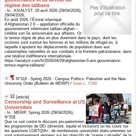
régime des talibans
- In : ASIALYST, 29 avril 2026 (29/04/2026),
29/04/2026,
En août 2026, l’Émirat islamique
d’Afghanistan 2.0 – appellation officielle du
gouvernement intérimaire taliban afghan –
célébre son 5e anniversaire aux affaires. Or
la terreur règne de plus en plus durement dans le pays, dont les
victimes sont surtout les femmes et les millions de réfugié·es, à
laquelle s'ajoutent les déplacements de population dues aux
catastrophes naturelles et aux combats à la frontière pakistanaise, dans
une relative indifférence internationale.
https://asialyst.com/fr/2026/04/29/afghanistan-5-ans-gouvernance-
terreur-regime-talibans/
N°318 - Spring 2026 - Campus Politics: Palestine and the New
University Order
(Bulletin de MERIP)
/
Sean L. YOM
[article]
Censorship and Surveillance at US
Universities
- In : MERIP, Spring 2026 (29/04/2026),
N°318,
Que ce soit contre le discours pro-palestinien,
les programmes de DEI (diversité, équité et inclusion) ou les cours sur
les questions LGBTQIA+, de nombreuses universités états-uniennes se
sont volontairement alignées sur les objectifs de "guerre culturelle" de la