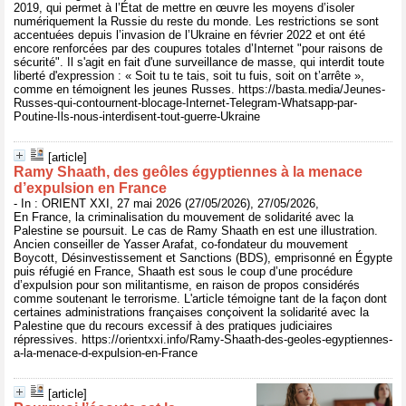
2019, qui permet à l’État de mettre en œuvre les moyens d’isoler
numériquement la Russie du reste du monde. Les restrictions se sont
accentuées depuis l’invasion de l’Ukraine en février 2022 et ont été
encore renforcées par des coupures totales d’Internet "pour raisons de
sécurité". Il s'agit en fait d'une surveillance de masse, qui interdit toute
liberté d'expression : « Soit tu te tais, soit tu fuis, soit on t’arrête »,
comme en témoignent les jeunes Russes. https://basta.media/Jeunes-
Russes-qui-contournent-blocage-Internet-Telegram-Whatsapp-par-
Poutine-Ils-nous-interdisent-tout-guerre-Ukraine
[article]
Ramy Shaath, des geôles égyptiennes à la menace
d’expulsion en France
- In : ORIENT XXI, 27 mai 2026 (27/05/2026), 27/05/2026,
En France, la criminalisation du mouvement de solidarité avec la
Palestine se poursuit. Le cas de Ramy Shaath en est une illustration.
Ancien conseiller de Yasser Arafat, co-fondateur du mouvement
Boycott, Désinvestissement et Sanctions (BDS), emprisonné en Égypte
puis réfugié en France, Shaath est sous le coup d’une procédure
d’expulsion pour son militantisme, en raison de propos considérés
comme soutenant le terrorisme. L'article témoigne tant de la façon dont
certaines administrations françaises conçoivent la solidarité avec la
Palestine que du recours excessif à des pratiques judiciaires
répressives. https://orientxxi.info/Ramy-Shaath-des-geoles-egyptiennes-
a-la-menace-d-expulsion-en-France
[article]