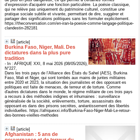
d’expression d'acquérir une fonction particulière. La poésie classique,
qui ne relève pas uniquement du patrimoine culturel, constitue une
pratique sociale subtile et vivante, permettant de dire, suggérer et
partager des significations politiques sans les formuler explicitement.
https://theconversation.com/en-iran-la-poesie-comme-langage-politique-
clandestin-282181
[article]
Burkina Faso, Niger, Mali. Des
dictatures dans la plus pure
tradition
- In : AFRIQUE XXI, 8 mai 2026 (08/05/2026),
N°227,
Dans les trois pays de l’Alliance des États du Sahel (AES), Burkina
Faso, Mali et Niger, qui sont tombés aux mains de juntes militaires
entre 2020 et 2023, la situation des journalistes et des opposant·es
politiques est faite de menaces, de terreur et de torture. Comme
d'autres dictatures dans le monde, le régime militaire de ces trois pays
a recours à des méthodes indignes et inhumaines : surveillance
généralisée de la société, enlèvements, torture, assassinats des
opposant·es dans des prisons secrètes, anéantissement des libertés
individuelles. https://afriquexxi.info/Burkina-Faso-Niger-Mali-Le-retour-
des-bonnes-vieilles-methodes
[article]
Afghanistan : 5 ans de
gouvernance et de terreur du