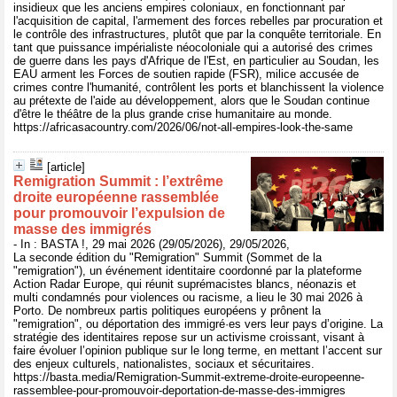
insidieux que les anciens empires coloniaux, en fonctionnant par
l'acquisition de capital, l'armement des forces rebelles par procuration et
le contrôle des infrastructures, plutôt que par la conquête territoriale. En
tant que puissance impérialiste néocoloniale qui a autorisé des crimes
de guerre dans les pays d'Afrique de l'Est, en particulier au Soudan, les
EAU arment les Forces de soutien rapide (FSR), milice accusée de
crimes contre l'humanité, contrôlent les ports et blanchissent la violence
au prétexte de l'aide au développement, alors que le Soudan continue
d'être le théâtre de la plus grande crise humanitaire au monde.
https://africasacountry.com/2026/06/not-all-empires-look-the-same
[article]
Remigration Summit : l’extrême
droite européenne rassemblée
pour promouvoir l’expulsion de
masse des immigrés
- In : BASTA !, 29 mai 2026 (29/05/2026), 29/05/2026,
La seconde édition du "Remigration" Summit (Sommet de la
"remigration"), un événement identitaire coordonné par la plateforme
Action Radar Europe, qui réunit suprémacistes blancs, néonazis et
multi condamnés pour violences ou racisme, a lieu le 30 mai 2026 à
Porto. De nombreux partis politiques européens y prônent la
"remigration", ou déportation des immigré·es vers leur pays d’origine. La
stratégie des identitaires repose sur un activisme croissant, visant à
faire évoluer l’opinion publique sur le long terme, en mettant l’accent sur
des enjeux culturels, nationalistes, sociaux et sécuritaires.
https://basta.media/Remigration-Summit-extreme-droite-europeenne-
rassemblee-pour-promouvoir-deportation-de-masse-des-immigres