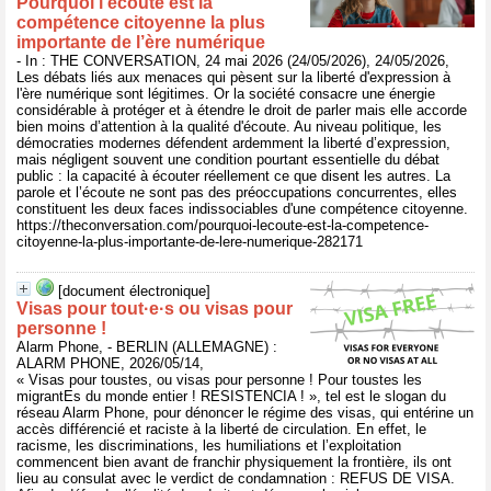
Pourquoi l’écoute est la
compétence citoyenne la plus
importante de l’ère numérique
- In : THE CONVERSATION, 24 mai 2026 (24/05/2026), 24/05/2026,
Les débats liés aux menaces qui pèsent sur la liberté d'expression à
l'ère numérique sont légitimes. Or la société consacre une énergie
considérable à protéger et à étendre le droit de parler mais elle accorde
bien moins d’attention à la qualité d'écoute. Au niveau politique, les
démocraties modernes défendent ardemment la liberté d’expression,
mais négligent souvent une condition pourtant essentielle du débat
public : la capacité à écouter réellement ce que disent les autres. La
parole et l’écoute ne sont pas des préoccupations concurrentes, elles
constituent les deux faces indissociables d'une compétence citoyenne.
https://theconversation.com/pourquoi-lecoute-est-la-competence-
citoyenne-la-plus-importante-de-lere-numerique-282171
[document électronique]
Visas pour tout·e·s ou visas pour
personne !
Alarm Phone, - BERLIN (ALLEMAGNE) :
ALARM PHONE, 2026/05/14,
« Visas pour toustes, ou visas pour personne ! Pour toustes les
migrantEs du monde entier ! RESISTENCIA ! », tel est le slogan du
réseau Alarm Phone, pour dénoncer le régime des visas, qui entérine un
accès différencié et raciste à la liberté de circulation. En effet, le
racisme, les discriminations, les humiliations et l’exploitation
commencent bien avant de franchir physiquement la frontière, ils ont
lieu au consulat avec le verdict de condamnation : REFUS DE VISA.