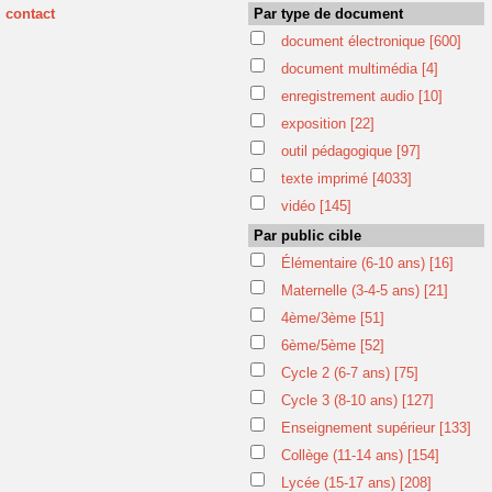
contact
Par type de document
document électronique
[600]
document multimédia
[4]
enregistrement audio
[10]
exposition
[22]
outil pédagogique
[97]
texte imprimé
[4033]
vidéo
[145]
Par public cible
Élémentaire (6-10 ans)
[16]
Maternelle (3-4-5 ans)
[21]
4ème/3ème
[51]
6ème/5ème
[52]
Cycle 2 (6-7 ans)
[75]
Cycle 3 (8-10 ans)
[127]
Enseignement supérieur
[133]
Collège (11-14 ans)
[154]
Lycée (15-17 ans)
[208]