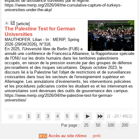
espaces de dissidence surveillés par le régime.
https://www.merip.org/2026/04/the-cumulative-capture-of-turkeys-
universities-under-the-akp/
[article]
The Palestine Test for German
Universities
MAUTHOFER, Lilian - In : MERIP, Spring
2026 (29/04/2026), N°318,
En 2025, l'Université libre de Berlin (FUB) a
annulé une conférence de Francesca Albanese, la Rapporteuse spéciale
de l'ONU sur les droits humains dans les territoires palestiniens
occupés, en raison de la pression exercée par des groupes de défense
pro-israéliens et des risques sécuritaires. Depuis octobre 2023, le
discours lié à la Palestine fait l'objet de restrictions et de surveillances
croissantes dans tous les secteurs de l'enseignement supérieur en
Allemagne. Les annulations d’événements, les interventions policières
et les procédures judiciaires contre les étudiant·es et les intervenant·es
universitaires sont devenues des outils de gouvernance des campus.
https://www.merip.org/2026/04/the-palestine-test-for-german-
universities/
1
2
3
4
5
6
(1 - 20 / 4911)
Par page :
25
50
100
200
Accès au site ritimo
pmb