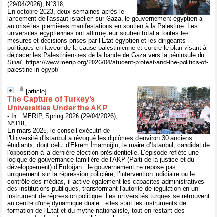
(29/04/2026), N°318,
En octobre 2023, deux semaines après le
lancement de l'assaut israélien sur Gaza, le gouvernement égyptien a
autorisé les premières manifestations en soutien à la Palestine. Les
universités égyptiennes ont affirmé leur soutien total à toutes les
mesures et décisions prises par l’État égyptien et les dirigeants
politiques en faveur de la cause palestinienne et contre le plan visant à
déplacer les Palestinien·nes de la bande de Gaza vers la péninsule du
Sinaï. https://www.merip.org/2026/04/student-protest-and-the-politics-of-
palestine-in-egypt/
[article]
The Capture of Turkey’s
Universities Under the AKP
- In : MERIP, Spring 2026 (29/04/2026),
N°318,
En mars 2025, le conseil exécutif de
l'Université d'Istanbul a révoqué les diplômes d'environ 30 anciens
étudiants, dont celui d'Ekrem İmamoğlu, le maire d’Istanbul, candidat de
l'opposition à la dernière élection présidentielle. L’épisode reflète une
logique de gouvernance familière de l'AKP (Parti de la justice et du
développement) d’Erdoğan : le gouvernement ne repose pas
uniquement sur la répression policière, l’intervention judiciaire ou le
contrôle des médias, il active également les capacités administratives
des institutions publiques, transformant l'autorité de régulation en un
instrument de répression politique. Les universités turques se retrouvent
au centre d'une dynamique duale : elles sont les instruments de
formation de l’État et du mythe nationaliste, tout en restant des