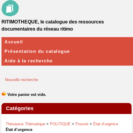
RITIMOTHEQUE, le catalogue des ressources
documentaires du réseau ritimo
Accueil
Présentation du catalogue
Aide à la recherche
Nouvelle recherche
Catégories
Thésaurus Thématique
>
POLITIQUE
>
Pouvoir
>
État d’urgence
État d’urgence