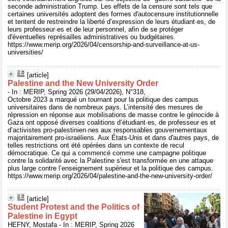
seconde administration Trump. Les effets de la censure sont tels que
certaines universités adoptent des formes d'autocensure institutionnelle
et tentent de restreindre la liberté d’expression de leurs étudiant·es, de
leurs professeur·es et de leur personnel, afin de se protéger
d'éventuelles représailles administratives ou budgétaires.
https://www.merip.org/2026/04/censorship-and-surveillance-at-us-
universities/
[article]
Palestine and the New University Order
- In : MERIP, Spring 2026 (29/04/2026), N°318,
Octobre 2023 a marqué un tournant pour la politique des campus
universitaires dans de nombreux pays. L’intensité des mesures de
répression en réponse aux mobilisations de masse contre le génocide à
Gaza ont opposé diverses coalitions d’étudiant·es, de professeur·es et
d’activistes pro-palestinien·nes aux responsables gouvernementaux
majoritairement pro-israéliens. Aux États-Unis et dans d'autres pays, de
telles restrictions ont été opérées dans un contexte de recul
démocratique. Ce qui a commencé comme une campagne politique
contre la solidarité avec la Palestine s'est transformée en une attaque
plus large contre l’enseignement supérieur et la politique des campus.
https://www.merip.org/2026/04/palestine-and-the-new-university-order/
[article]
Student Protest and the Politics of
Palestine in Egypt
HEFNY, Mostafa - In : MERIP, Spring 2026