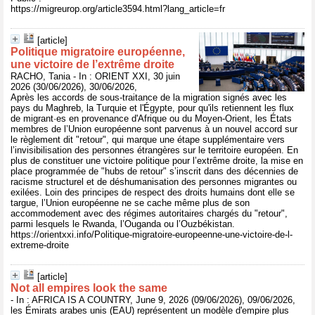
https://migreurop.org/article3594.html?lang_article=fr
[article]
Politique migratoire européenne,
une victoire de l’extrême droite
RACHO, Tania - In : ORIENT XXI, 30 juin
2026 (30/06/2026), 30/06/2026,
Après les accords de sous-traitance de la migration signés avec les
pays du Maghreb, la Turquie et l'Égypte, pour qu'ils retiennent les flux
de migrant·es en provenance d'Afrique ou du Moyen-Orient, les États
membres de l’Union européenne sont parvenus à un nouvel accord sur
le règlement dit "retour", qui marque une étape supplémentaire vers
l’invisibilisation des personnes étrangères sur le territoire européen. En
plus de constituer une victoire politique pour l’extrême droite, la mise en
place programmée de "hubs de retour" s’inscrit dans des décennies de
racisme structurel et de déshumanisation des personnes migrantes ou
exilées. Loin des principes de respect des droits humains dont elle se
targue, l’Union européenne ne se cache même plus de son
accommodement avec des régimes autoritaires chargés du "retour",
parmi lesquels le Rwanda, l’Ouganda ou l’Ouzbékistan.
https://orientxxi.info/Politique-migratoire-europeenne-une-victoire-de-l-
extreme-droite
[article]
Not all empires look the same
- In : AFRICA IS A COUNTRY, June 9, 2026 (09/06/2026), 09/06/2026,
les Émirats arabes unis (EAU) représentent un modèle d'empire plus