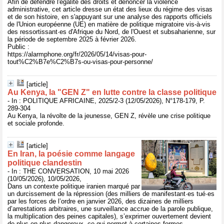
Afin de défendre l'égalité des droits et dénoncer la violence
administrative, cet article dresse un état des lieux du régime des visas
et de son histoire, en s'appuyant sur une analyse des rapports officiels
de l'Union européenne (UE) en matière de politique migratoire vis-à-vis
des ressortissant·es d'Afrique du Nord, de l'Ouest et subsaharienne, sur
la période de septembre 2025 à février 2026.
Public :
https://alarmphone.org/fr/2026/05/14/visas-pour-
tout%C2%B7e%C2%B7s-ou-visas-pour-personne/
[article]
Au Kenya, la "GEN Z" en lutte contre la classe politique
- In : POLITIQUE AFRICAINE, 2025/2-3 (12/05/2026), N°178-179, P.
289-304
Au Kenya, la révolte de la jeunesse, GEN Z, révèle une crise politique
et sociale profonde.
[article]
En Iran, la poésie comme langage
politique clandestin
- In : THE CONVERSATION, 10 mai 2026
(10/05/2026), 10/05/2026,
Dans un contexte politique iranien marqué par
un durcissement de la répression (des milliers de manifestant·es tué·es
par les forces de l’ordre en janvier 2026, des dizaines de milliers
d’arrestations arbitraires, une surveillance accrue de la parole publique,
la multiplication des peines capitales), s’exprimer ouvertement devient
de plus en plus dangereux, ce qui permet à certaines formes