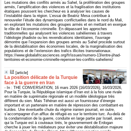
Les mutations des conflits armés au Sahel, la prolifération des groupes
armés, l’amplification des violences et la fragilisation des institutions
étatiques poussent les chercheur·es à analyser les causes de
l’instabilité dans la région. L’essai de Beatriz Mesa contribue à
renouveler l’étude des dynamiques conflictuelles dans le nord du Mali,
en explorant les mutations des groupes armés et en mettant en exergue
le rôle de l’économie criminelle. En dépassant les approches
traditionnelles qui analysent les violences sahéliennes à travers
l’idéologie jihadiste ou les revendications identitaires, l'ouvrage
démontre que l’expansion des groupes armés au Sahel procède surtout
de la déstabilisation des économies locales, de la marginalisation des
populations et de l’extension des trafics illicites transnationaux.
https://www.globalafricasciences.org/fr/issues/numero-13/entre-jihad-
territoires-et-economie-criminelle-repenser-les-conflits-saheliens/
[article]
La position délicate de la Turquie
face à la guerre en Iran
- In : THE CONVERSATION, 16 mars 2026 (16/03/2026), 16/03/2026,
Pour la Turquie, la République islamique d’Iran est à la fois une rivale
en matière de suprématie régionale et un modèle idéologique très
différent du sien. Mais Téhéran est aussi un fournisseur d’énergie
important et un partenaire en matière de répression des combattant·es
kurdes. Une éventuelle chute du régime iranien pourrait, en outre,
s’accompagner d’un afflux de réfugié·es sur le territoire turc. Au-delà de
la condamnation de la guerre, conduite en large partie par Israël, avec
qui la Turquie est à couteaux tirés, le gouvernement de Erdogan
cherche à jouer les médiateurs pour éviter une déstabilisation majeure