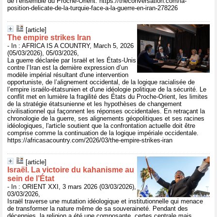
de l’ensemble du Proche-Orient. https://theconversation.com/la-
position-delicate-de-la-turquie-face-a-la-guerre-en-iran-278226
[article]
The empire strikes Iran
- In : AFRICA IS A COUNTRY, March 5, 2026
(05/03/2026), 05/03/2026,
La guerre déclarée par Israël et les États-Unis
contre l’Iran est la dernière expression d’un
modèle impérial résultant d'une intervention
opportuniste, de l’alignement occidental, de la logique racialisée de
l’empire israélo-étatsunien et d'une idéologie politique de la sécurité. Le
conflit met en lumière la fragilité des États du Proche-Orient, les limites
de la stratégie étatsunienne et les hypothèses de changement
civilisationnel qui façonnent les réponses occidentales. En retraçant la
chronologie de la guerre, ses alignements géopolitiques et ses racines
idéologiques, l'article soutient que la confrontation actuelle doit être
comprise comme la continuation de la logique impériale occidentale.
https://africasacountry.com/2026/03/the-empire-strikes-iran
[article]
Israël. La victoire du kahanisme au
sein de l’État
- In : ORIENT XXI, 3 mars 2026 (03/03/2026),
03/03/2026,
Israël traverse une mutation idéologique et institutionnelle qui menace
de transformer la nature même de sa souveraineté. Pendant des
décennies, la religion a été une composante, certes centrale mais