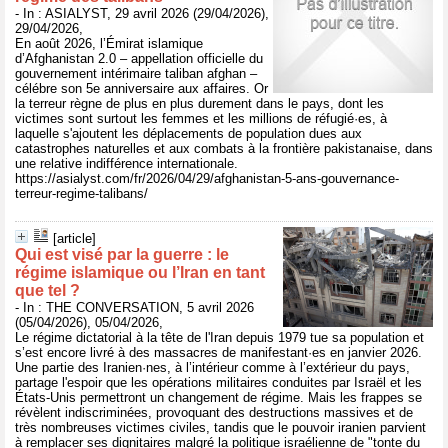
- In : ASIALYST, 29 avril 2026 (29/04/2026),
29/04/2026,
En août 2026, l’Émirat islamique
d’Afghanistan 2.0 – appellation officielle du
gouvernement intérimaire taliban afghan –
célébre son 5e anniversaire aux affaires. Or
la terreur règne de plus en plus durement dans le pays, dont les
victimes sont surtout les femmes et les millions de réfugié·es, à
laquelle s'ajoutent les déplacements de population dues aux
catastrophes naturelles et aux combats à la frontière pakistanaise, dans
une relative indifférence internationale.
https://asialyst.com/fr/2026/04/29/afghanistan-5-ans-gouvernance-
terreur-regime-talibans/
[article]
Qui est visé par la guerre : le
régime islamique ou l’Iran en tant
que tel ?
- In : THE CONVERSATION, 5 avril 2026
(05/04/2026), 05/04/2026,
Le régime dictatorial à la tête de l'Iran depuis 1979 tue sa population et
s’est encore livré à des massacres de manifestant·es en janvier 2026.
Une partie des Iranien·nes, à l’intérieur comme à l’extérieur du pays,
partage l'espoir que les opérations militaires conduites par Israël et les
États-Unis permettront un changement de régime. Mais les frappes se
révèlent indiscriminées, provoquant des destructions massives et de
très nombreuses victimes civiles, tandis que le pouvoir iranien parvient
à remplacer ses dignitaires malgré la politique israélienne de "tonte du