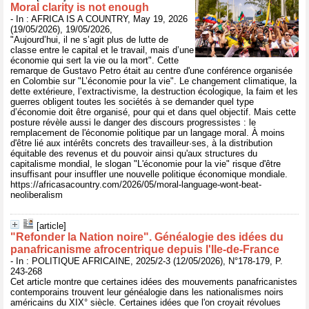
Moral clarity is not enough
- In : AFRICA IS A COUNTRY, May 19, 2026
(19/05/2026), 19/05/2026,
"Aujourd’hui, il ne s’agit plus de lutte de
classe entre le capital et le travail, mais d’une
économie qui sert la vie ou la mort". Cette
remarque de Gustavo Petro était au centre d'une conférence organisée
en Colombie sur "L’économie pour la vie". Le changement climatique, la
dette extérieure, l’extractivisme, la destruction écologique, la faim et les
guerres obligent toutes les sociétés à se demander quel type
d’économie doit être organisé, pour qui et dans quel objectif. Mais cette
posture révèle aussi le danger des discours progressistes : le
remplacement de l'économie politique par un langage moral. À moins
d'être lié aux intérêts concrets des travailleur·ses, à la distribution
équitable des revenus et du pouvoir ainsi qu'aux structures du
capitalisme mondial, le slogan "L'économie pour la vie" risque d'être
insuffisant pour insuffler une nouvelle politique économique mondiale.
https://africasacountry.com/2026/05/moral-language-wont-beat-
neoliberalism
[article]
"Refonder la Nation noire". Généalogie des idées du
panafricanisme afrocentrique depuis l'Ile-de-France
- In : POLITIQUE AFRICAINE, 2025/2-3 (12/05/2026), N°178-179, P.
243-268
Cet article montre que certaines idées des mouvements panafricanistes
contemporains trouvent leur généalogie dans les nationalismes noirs
américains du XIX° siècle. Certaines idées que l'on croyait révolues