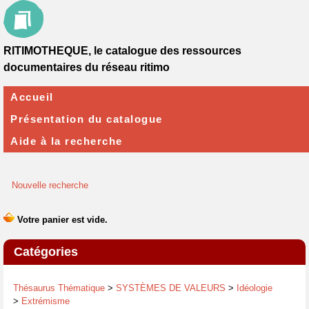
RITIMOTHEQUE, le catalogue des ressources
documentaires du réseau ritimo
Accueil
Présentation du catalogue
Aide à la recherche
Nouvelle recherche
Catégories
Thésaurus Thématique
>
SYSTÈMES DE VALEURS
>
Idéologie
>
Extrémisme