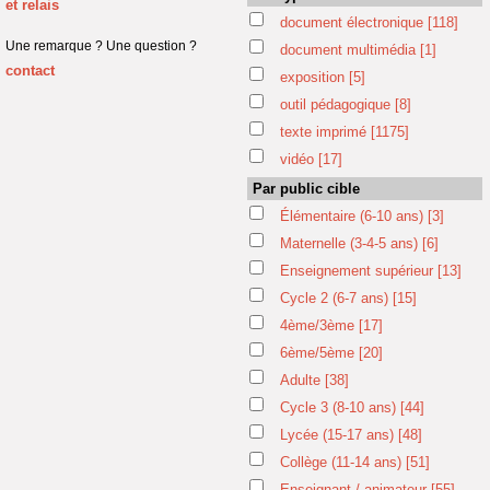
et relais
document électronique
[118]
Une remarque ? Une question ?
document multimédia
[1]
contact
exposition
[5]
outil pédagogique
[8]
texte imprimé
[1175]
vidéo
[17]
Par public cible
Élémentaire (6-10 ans)
[3]
Maternelle (3-4-5 ans)
[6]
Enseignement supérieur
[13]
Cycle 2 (6-7 ans)
[15]
4ème/3ème
[17]
6ème/5ème
[20]
Adulte
[38]
Cycle 3 (8-10 ans)
[44]
Lycée (15-17 ans)
[48]
Collège (11-14 ans)
[51]
Enseignant / animateur
[55]