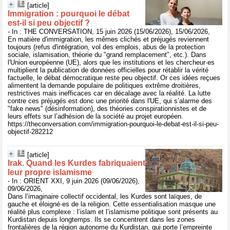
[article]
Immigration : pourquoi le débat
est‑il si peu objectif ?
- In : THE CONVERSATION, 15 juin 2026 (15/06/2026), 15/06/2026,
En matière d'immigration, les mêmes clichés et préjugés reviennent
toujours (refus d'intégration, vol des emplois, abus de la protection
sociale, islamisation, théorie du "grand remplacement", etc.). Dans
l'Union européenne (UE), alors que les institutions et les chercheur·es
multiplient la publication de données officielles pour rétablir la vérité
factuelle, le débat démocratique reste peu objectif. Or ces idées reçues
alimentent la demande populaire de politiques extrême droitières,
restrictives mais inefficaces car en décalage avec la réalité. La lutte
contre ces préjugés est donc une priorité dans l'UE, qui s’alarme des
"fake news" (désinformation), des théories conspirationnistes et de
leurs effets sur l’adhésion de la société au projet européen.
https://theconversation.com/immigration-pourquoi-le-debat-est-il-si-peu-
objectif-282212
[article]
Irak. Quand les Kurdes fabriquaient
leur propre islamisme
- In : ORIENT XXI, 9 juin 2026 (09/06/2026),
09/06/2026,
Dans l’imaginaire collectif occidental, les Kurdes sont laïques, de
gauche et éloigné·es de la religion. Cette essentialisation masque une
réalité plus complexe : l’islam et l’islamisme politique sont présents au
Kurdistan depuis longtemps. Ils se concentrent dans les zones
frontalières de la région autonome du Kurdistan, qui porte l’empreinte