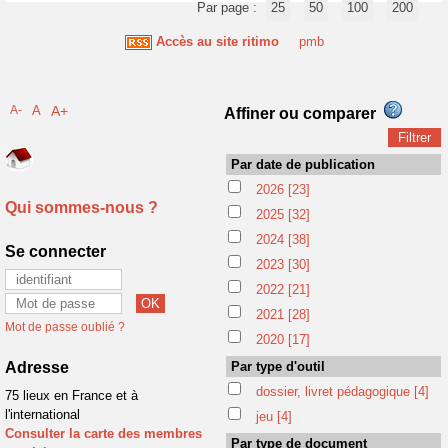
Par page :
25
50
100
200
Accès au site ritimo
pmb
A-
A
A+
Affiner ou comparer
Par date de publication
2026
[23]
Qui sommes-nous ?
2025
[32]
2024
[38]
Se connecter
2023
[30]
2022
[21]
2021
[28]
Mot de passe oublié ?
2020
[17]
Adresse
Par type d'outil
dossier, livret pédagogique
[4]
75 lieux en France et à
l'international
jeu
[4]
Consulter la carte des membres
Par type de document