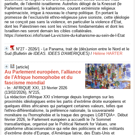
partielle, de l’identité israélienne. Autrefois délogé de la Knesset (le
Parlement israélien), le kahanisme, courant extrémiste religieux
suprémaciste, irrigue à nouveau le champ politique. En portant la
promesse de l’exclusivité ethno-religieuse juive sioniste, cette idéologie
ne se conçoit pas sans la violence, en particulier la violence d’État,
dont les Palestinien·nes sont les victimes fondamentales et dont les
Israélien·nes seront demain les cibles collatérales.
https://orientxxi.info/Israel-La-victoire-du-kahanisme-au-sein-de-l-Etat
N°27 - 2026/1 - Le Panama, trait de (dés)union entre le Nord et le
Sud
(Bulletin de IDEAS. IDEES D'AMERIQUES)
/
Hélène HARTER
[article]
Au Parlement européen, l’alliance
de l’Afrique homophobe et du
fascisme mondial
- In : AFRIQUE XXI, 13 février 2026
(13/02/2026), N°215,
La rédaction d'Afrique XXI s'interroge depuis longtemps sur les
proximités idéologiques entre les partis d’extrême droite européens et
quelques élites africaines qui partagent certaines valeurs, telles que
l'ethno-différentialisme, la préférence nationale, la souveraineté
monétaire ou l'homophobie et la traque des groupes LGBTQIA+. Début
février 2026, le Parlement européen a accueilli le 7e Sommet
transatlantique, organisé par le Political Network for Values, une
plateforme ultraconservatrice qui relie des politiciens et des militants
d’extrême droite d’Europe, d’Amérique latine, des États-Unis et