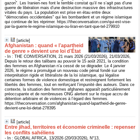
gazon". Les Iranien·nes font le terrible constat qu’il ne s’agit pas d’une
guerre de libération mais d’une destruction massive des infrastructures
vitales du pays. La population est prise en étau entre deux
"démocraties occidentales" qui les bombardent et un régime islamique
qui continue de les réprimer. https://theconversation.com/qui-est-vise-
par-la-guerre-le-regime-islamique-ou-liran-en-tant-que-tel-279910
[article]
Afghanistan : quand « l’apartheid
de genre » devient une loi d’État
- In : THE CONVERSATION, 21 mars 2026 (21/03/2026), 21/03/2026,
Depuis le retour des talibans au pouvoir le 15 août 2021, la condition
des femmes en Afghanistan n’a cessé de se dégrader. Le 4 janvier
2026, le régime a promulgué un nouveau code pénal fondé sur une
interprétation rigide et littéraliste de la loi islamique, qui légalise
certaines formes de violence domestique et restreignent fortement les
libertés des femmes, tout en renforçant l’impunité des auteurs. Dans ce
contexte, la situation des femmes afghanes apparaît particulièrement
préoccupante et de nombreuses ONG alertent sur le risque accru de
détention arbitraire et de violences à l’égard des femmes.
https://theconversation.com/afghanistan-quand-lapartheid-de-genre-
devient-une-loi-detat-278395
[article]
Entre jihad, territoires et économie criminelle : repenser
les conflits sahéliens
- In : GLOBAL AFRICA, 13/2026 (20/03/2026), N°13,