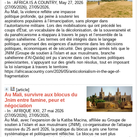
- In : AFRICA IS A COUNTRY, May 27, 2026
(27/05/2026), 27/05/2026,
Au Mali, la violence reflète une impasse
politique profonde, qui peine à soutenir les
aspirations populaires à l’émancipation, sans plonger dans
l’autoritarisme militaire. Lors des mobilisations qui ont précédé les
coups d'État, un vocabulaire de la décolonisation, de la souveraineté et
du panafricanisme a réapparu à travers le pays et l’ensemble de la
région sahélienne. Ces termes ont été intégrés dans le langage
politique, exprimant des exigences d’autonomie dans les décisions
politiques, économiques et de sécurité. Des groupes armés tels que le
JNIM (Groupe de soutien à l'islam et aux musulmans, branche
sahélienne d’Al-Qaïda) ont pu s’ancrer dans ces fractures politiques
préexistantes, s’appuyant sur des griefs non résolus, tout en imposant
la loi islamique à travers le territoire.
https://africasacountry.com/2026/05/anticolonialism-in-the-age-of-
fragmentation
[article]
Au Mali, survivre aux blocus du
Jnim entre famine, peur et
négociation
- In : AFRIQUE XXI, 27 mai 2026
(27/05/2026), 27/05/2026,
Au Mali, avec l’expansion de la Katiba Macina, affiliée au Groupe de
soutien à l’islam et aux musulmans (JNIM), co-organisateur de l'attaque
massive du 25 avril 2026, la pratique du blocus a pris une forme
systématique et politiquement réfléchie. Le blocus ne sert plus