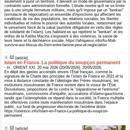
seulement à punir un territoire, il devient un mode de gouvernance par la
contrainte sans administration formelle. L'étude montre qu'il ne se limite
pas à une simple fermeture militaire, mais qu'il impose par un "benkan"
(simulacre de négociation) un ensemble d'injonctions qui affectent les
conditions de vie des populations, les relations sociales, les libertés
individuelles et même le pouvoir des autorités locales, notamment par
le versement forcé de la zakat (aumône obligatoire en vertu des règles
de solidarité de l’islam). Les habitant·es qui rejettent le "benkan" et les
ordres de la Katiba Macina s'exposent à des violences, la saisie de
leurs biens et la déchéance sociale. https://afriquexxi.info/Au-Mali-
survivre-aux-blocus-du-Jnim-entre-famine-peur-et-negociation
[article]
Islam en France. La politique du soupçon permanent
- In : ORIENT XXI, 20 mai 2026 (20/05/2026), 20/05/2026,
En dépit des gestes accomplis envers l’État français, comme la
signature de la Charte des principes de l’islam de France en 2021 et la
mise à distance constante de l’idéologie des Frères musulmans, les
institutions musulmanes de France restent dans le viseur de l’État.
Dissolutions, propositions de loi contre le "séparatisme et l'entrisme"
musulmans, commissions d’enquête, accusations d’islamo-gauchisme :
tandis que l’islamophobie se répand dans la société, la France multiplie
les offensives contre toute manifestation musulmane dans l’espace
public, sur fond de progression électorale de l’extrême droite.
https://orientxxi.info/Islam-en-France-La-politique-du-soupcon-
permanent
[article]