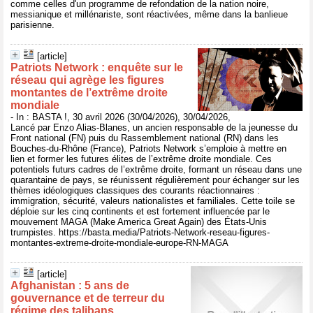
comme celles d'un programme de refondation de la nation noire,
messianique et millénariste, sont réactivées, même dans la banlieue
parisienne.
[article]
Patriots Network : enquête sur le
réseau qui agrège les figures
montantes de l’extrême droite
mondiale
- In : BASTA !, 30 avril 2026 (30/04/2026), 30/04/2026,
Lancé par Enzo Alias-Blanes, un ancien responsable de la jeunesse du
Front national (FN) puis du Rassemblement national (RN) dans les
Bouches-du-Rhône (France), Patriots Network s’emploie à mettre en
lien et former les futures élites de l’extrême droite mondiale. Ces
potentiels futurs cadres de l’extrême droite, formant un réseau dans une
quarantaine de pays, se réunissent régulièrement pour échanger sur les
thèmes idéologiques classiques des courants réactionnaires :
immigration, sécurité, valeurs nationalistes et familiales. Cette toile se
déploie sur les cinq continents et est fortement influencée par le
mouvement MAGA (Make America Great Again) des États-Unis
trumpistes. https://basta.media/Patriots-Network-reseau-figures-
montantes-extreme-droite-mondiale-europe-RN-MAGA
[article]
Afghanistan : 5 ans de
gouvernance et de terreur du
régime des talibans