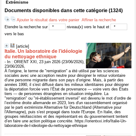
Extrémisme
Documents disponibles dans cette catégorie (
1324
)
Ajouter le résultat dans votre panier
Affiner la recherche
Etendre la recherche sur
niveau(x) vers le haut et
vers le bas
[article]
Italie. Un laboratoire de l’idéologie
du nettoyage ethnique
- In : ORIENT XXI, 23 juin 2026 (23/06/2026),
23/06/2026,
À l'origine, le terme de "remigration" a été utilisé par les sciences
sociales avec une acception neutre pour désigner le retour volontaire
d’une personne migrante dans son pays d’origine. Mais, à partir des
années 1990, il s'est diffusé dans les milieux identitaires pour désigner
la déportation forcée vers l’État de provenance — voire vers des États
tiers — de personnes étrangères en situation irrégulière. La
"remigration" ou "ré-établissement inversé" est devenu le mot d’ordre de
l’extrême droite allemande en 2023, lors d'un rassemblement organisé
par le parti extrémiste Alternative für Deutschland (Alternative pour
l'Allemagne), puis s'est propagé dans toute l'Europe. En Italie, des
groupes néofascistes et des représentant·es du gouvernement tentent
d’en faire une action politique concrète. https://orientxxi.info/Italie-Un-
laboratoire-de-l-ideologie-du-nettoyage-ethnique