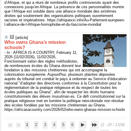
d’Afrique, et qui a réuni de nombreux profils controversés ayant des
connexions jusqu’en Afrique. La présence de ces personnalités montre
que l’Afrique est soluble dans une alliance mondiale des extrêmes
droites qui soutiennent des organisations politiques ouvertement
racistes et impérialistes. https://afriquexxi.info/Au-Parlement-europeen-
l-alliance-de-l-Afrique-homophobe-et-du-fascisme-mondial
[article]
Who owns Ghana’s mission
schools?
- In : AFRICA IS A COUNTRY, February 11,
2026 (11/02/2026), 11/02/2026,
Fonctionnant selon des règles méthodistes,
de nombreuses écoles du Ghana doivent leur
fondation à des missions chrétiennes qui ont accompagné la
colonisation européenne. Aujourd'hui, plusieurs plaintes déposées
auprès du tribunal ont conduit le pays à ordonner au Service d’éducation
national "d’adopter des directives conformes à la Constitution pour la
réglementation de la pratique religieuse et du respect de toutes les
écoles publiques au Ghana", afin de respecter les droits humains
constitutionnels des élèves musulman·es. Ce défi constitutionnel sur la
pratique religieuse met en lumière la politique néocoloniale non résolue
des écoles fondées par les missions chrétiennes au Ghana.
https://africasacountry.com/2026/02/who-owns-ghanas-mission-schools
1
2
3
4
5
6
(1 - 20 / 1324)