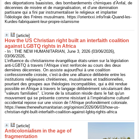
des déportations baasistes, des bombardements chimiques d’Anfal, de
décennies de misère et de marginalisation, et d’une domination
partisane qui a fini par instrumentaliser le religieux et implanter
l'idéologie des Frères musulmans. https://orientxxi.info/Irak-Quand-les-
Kurdes-fabriquaient-leur-propre-islamisme
[article]
How the US Christian right built an interfaith coalition
against LGBTQ rights in Africa
- In : THE NEW HUMANITARIAN, June 3, 2026 (03/06/2026),
03/06/2026,
L’influence du christianisme évangélique états-unien sur la législation
anti-LGBTQ à travers l’Afrique s'est renforcée au cours des deux
dernières décennies. On assiste aujourd'hui à une coalition
confessionnelle croisée, c'est-à-dire une alliance délibérée entre les
institutions religieuses chrétiennes, musulmanes et traditionnelles,
pourtant des groupes aux théologies incompatibles, qui a été rendue
possible en Afrique à travers le langage délibérément sécularisant des
"valeurs familiales". L’ironie de la situation réside dans le fait qu'un
mouvement qui se présente comme résistant à l’impérialisme culturel
occidental repose sur une vision de l’Afrique profondément coloniale.
https://www.thenewhumanitarian.org/opinion/2026/06/03/how-us-
christian-right-built-interfaith-coalition-against-lgbtq-rights-africa
[article]
Anticolonialism in the age of
fragmentation