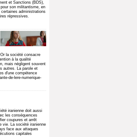
ement et Sanctions (BDS),
pour son militantisme, en
 certaines administrations
ires répressives.
 Or la société consacre
ntion à la qualité
on, mais négligent souvent
s autres. La parole et
bles d'une compétence
ante-de-lere-numerique-
été iranienne doit aussi
avec les conséquences
ier coupures et arrêt
e vie. La société iranienne
 pays face aux attaques
xécutions capitales