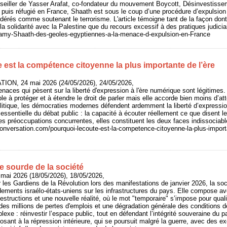
onseiller de Yasser Arafat, co-fondateur du mouvement Boycott, Désinvestiss
puis réfugié en France, Shaath est sous le coup d’une procédure d’expulsion 
dérés comme soutenant le terrorisme. L'article témoigne tant de la façon dont
la solidarité avec la Palestine que du recours excessif à des pratiques judicia
o/Ramy-Shaath-des-geoles-egyptiennes-a-la-menace-d-expulsion-en-France
 est la compétence citoyenne la plus importante de l’ère
ION, 24 mai 2026 (24/05/2026), 24/05/2026,
naces qui pèsent sur la liberté d'expression à l'ère numérique sont légitimes.
e à protéger et à étendre le droit de parler mais elle accorde bien moins d’atte
litique, les démocraties modernes défendent ardemment la liberté d’expressi
essentielle du débat public : la capacité à écouter réellement ce que disent le
es préoccupations concurrentes, elles constituent les deux faces indissocia
conversation.com/pourquoi-lecoute-est-la-competence-citoyenne-la-plus-import
ce sourde de la société
 mai 2026 (18/05/2026), 18/05/2026,
les Gardiens de la Révolution lors des manifestations de janvier 2026, la soci
dements israélo-états-uniens sur les infrastructures du pays. Elle compose 
tructions et une nouvelle réalité, où le mot "temporaire" s’impose pour qualif
 des millions de pertes d'emplois et une dégradation générale des conditions d
lexe : réinvestir l’espace public, tout en défendant l’intégrité souveraine du
osant à la répression intérieure, qui se poursuit malgré la guerre, avec des e