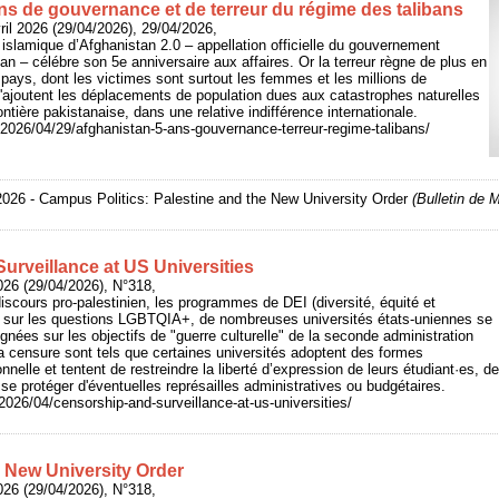
ns de gouvernance et de terreur du régime des talibans
ril 2026 (29/04/2026), 29/04/2026,
 islamique d’Afghanistan 2.0 – appellation officielle du gouvernement
han – célébre son 5e anniversaire aux affaires. Or la terreur règne de plus en
pays, dont les victimes sont surtout les femmes et les millions de
 s'ajoutent les déplacements de population dues aux catastrophes naturelles
ntière pakistanaise, dans une relative indifférence internationale.
r/2026/04/29/afghanistan-5-ans-gouvernance-terreur-regime-talibans/
2026 - Campus Politics: Palestine and the New University Order
(Bulletin de 
urveillance at US Universities
026 (29/04/2026), N°318,
discours pro-palestinien, les programmes de DEI (diversité, équité et
rs sur les questions LGBTQIA+, de nombreuses universités états-uniennes se
gnées sur les objectifs de "guerre culturelle" de la seconde administration
a censure sont tels que certaines universités adoptent des formes
onnelle et tentent de restreindre la liberté d’expression de leurs étudiant·es, d
 se protéger d'éventuelles représailles administratives ou budgétaires.
2026/04/censorship-and-surveillance-at-us-universities/
e New University Order
026 (29/04/2026), N°318,