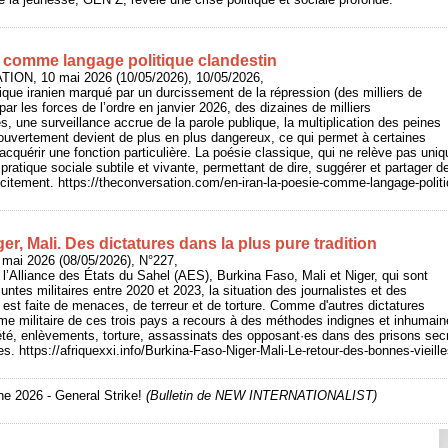
e comme langage politique clandestin
ION, 10 mai 2026 (10/05/2026), 10/05/2026,
ique iranien marqué par un durcissement de la répression (des milliers de
ar les forces de l’ordre en janvier 2026, des dizaines de milliers
res, une surveillance accrue de la parole publique, la multiplication des peines
 ouvertement devient de plus en plus dangereux, ce qui permet à certaines
acquérir une fonction particulière. La poésie classique, qui ne relève pas un
 pratique sociale subtile et vivante, permettant de dire, suggérer et partager de
icitement. https://theconversation.com/en-iran-la-poesie-comme-langage-polit
er, Mali. Des dictatures dans la plus pure tradition
 mai 2026 (08/05/2026), N°227,
 l’Alliance des États du Sahel (AES), Burkina Faso, Mali et Niger, qui sont
ntes militaires entre 2020 et 2023, la situation des journalistes et des
 est faite de menaces, de terreur et de torture. Comme d'autres dictatures
me militaire de ces trois pays a recours à des méthodes indignes et inhumaine
iété, enlèvements, torture, assassinats des opposant·es dans des prisons se
les. https://afriquexxi.info/Burkina-Faso-Niger-Mali-Le-retour-des-bonnes-vieil
e 2026 - General Strike!
(Bulletin de NEW INTERNATIONALIST)