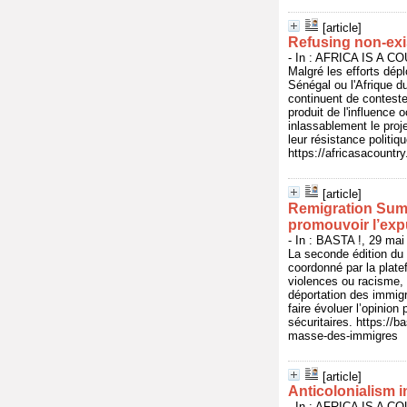
[article]
Refusing non-ex
- In : AFRICA IS A CO
Malgré les efforts dép
Sénégal ou l'Afrique du
continuent de contester
produit de l'influence
inlassablement le proje
leur résistance politiqu
https://africasacountr
[article]
Remigration Summ
promouvoir l’exp
- In : BASTA !, 29 mai
La seconde édition du
coordonné par la plat
violences ou racisme, 
déportation des immigré
faire évoluer l’opinion
sécuritaires. https:/
masse-des-immigres
[article]
Anticolonialism i
- In : AFRICA IS A CO