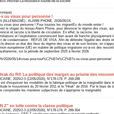
entxxi.info/Iran-La-resistance-sourde-de-la-societe
ronique]
·s ou visas pour personne !
IN (ALLEMAGNE) : ALARM PHONE, 2026/05/14,
ou visas pour personne ! Pour toustes les migrantEs du monde entier !
est le slogan du réseau Alarm Phone, pour dénoncer le régime des visas, qui
encié et raciste à la liberté de circulation. En effet, le racisme, les
miliations et l’exploitation commencent bien avant de franchir physiquement la f
ct de condamnation : REFUS DE VISA. Afin de défendre l'égalité des droits et
ticle dresse un état des lieux du régime des visas et de son histoire, en s'ap
'Union européenne (UE) en matière de politique migratoire vis-à-vis des ressort
bsaharienne, sur la période de septembre 2025 à février 2026.
rg/fr/2026/05/14/visas-pour-tout%C2%B7e%C2%B7s-ou-visas-pour-personne/
 Hirak du Rif. La politique des marges au prisme des mouve
CAINE, 2025/2-3 (12/05/2026), N°178-179, P. 269-288
le est d'esquisser les modalités de la fabrique politique de la marginalité dans 
ude le mouvement du 20 février 2011 et le "Hirak" de 2016. Par le biais de l
 de comprendre les manières subjectives de s'approprier la marginalité.
 Z" en lutte contre la classe politique
CAINE, 2025/2-3 (12/05/2026), N°178-179, P. 289-304
e la jeunesse, GEN Z, révèle une crise politique et sociale profonde.