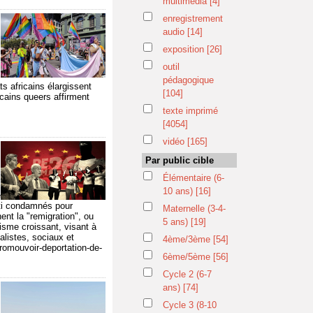
multimédia
[4]
enregistrement
audio
[14]
exposition
[26]
outil
pédagogique
s africains élargissent
[104]
icains queers affirment
texte imprimé
[4054]
vidéo
[165]
Par public cible
Élémentaire (6-
10 ans)
[16]
e
lti condamnés pour
Maternelle (3-4-
ent la "remigration", ou
5 ans)
[19]
visme croissant, visant à
nalistes, sociaux et
4ème/3ème
[54]
romouvoir-deportation-de-
6ème/5ème
[56]
Cycle 2 (6-7
ans)
[74]
Cycle 3 (8-10