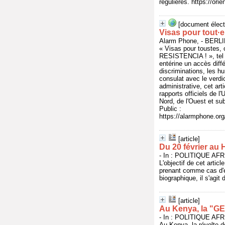
régulières. https://ori
[document élect
Visas pour tout·e
Alarm Phone, - BERL
« Visas pour toustes, 
RESISTENCIA ! », tel 
entérine un accès différ
discriminations, les hu
consulat avec le verdi
administrative, cet ar
rapports officiels de l
Nord, de l'Ouest et su
Public :
https://alarmphone.o
[article]
Du 20 février au
- In : POLITIQUE AFRI
L'objectif de cet artic
prenant comme cas d'ét
biographique, il s'agit
[article]
Au Kenya, la "GEN
- In : POLITIQUE AFRI
Au Kenya, la révolte d