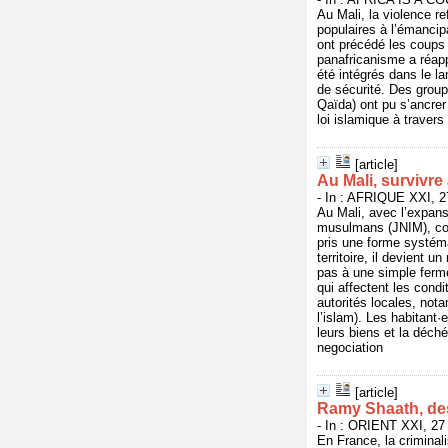
Au Mali, la violence re
populaires à l’émancipa
ont précédé les coups 
panafricanisme a réapp
été intégrés dans le l
de sécurité. Des grou
Qaïda) ont pu s’ancrer
loi islamique à travers
[article]
Au Mali, survivre
- In : AFRIQUE XXI, 2
Au Mali, avec l’expans
musulmans (JNIM), co-o
pris une forme systéma
territoire, il devient 
pas à une simple ferme
qui affectent les condi
autorités locales, not
l’islam). Les habitant·
leurs biens et la déch
negociation
[article]
Ramy Shaath, des
- In : ORIENT XXI, 27
En France, la criminal