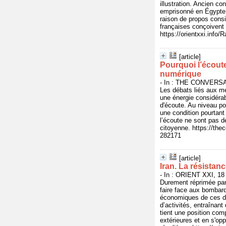
illustration. Ancien c
emprisonné en Égypte 
raison de propos consi
françaises conçoivent 
https://orientxxi.inf
[article]
Pourquoi l’écoute
numérique
- In : THE CONVERSAT
Les débats liés aux me
une énergie considérabl
d'écoute. Au niveau po
une condition pourtant 
l’écoute ne sont pas d
citoyenne. https://the
282171
[article]
Iran. La résistan
- In : ORIENT XXI, 18
Durement réprimée par 
faire face aux bombar
économiques de ces des
d’activités, entraînant
tient une position comp
extérieures et en s'opp