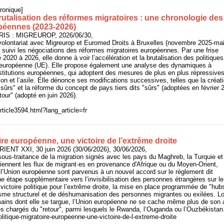
ronique]
rutalisation des réformes migratoires : une chronologie des
opéennes (2023-2026)
ARIS : MIGREUROP, 2026/06/30,
volontariat avec Migreurop et Euromed Droits à Bruxelles (novembre 2025-ma
 suivi les négociations des réformes migratoires européennes. Par une frise
 2020 à 2026, elle donne à voir l’accélération et la brutalisation des politiques
n européenne (UE). Elle propose également une analyse des dynamiques à
stitutions européennes, qui adoptent des mesures de plus en plus répressive
ion et l’asile. Elle dénonce ses modifications successives, telles que la créat
"sûrs" et la réforme du concept de pays tiers dits "sûrs" (adoptées en février 2
our" (adopté en juin 2026).
rticle3594.html?lang_article=fr
ire européenne, une victoire de l’extrême droite
RIENT XXI, 30 juin 2026 (30/06/2026), 30/06/2026,
ous-traitance de la migration signés avec les pays du Maghreb, la Turquie et
retiennent les flux de migrant·es en provenance d'Afrique ou du Moyen-Orient,
l’Union européenne sont parvenus à un nouvel accord sur le règlement dit
e étape supplémentaire vers l’invisibilisation des personnes étrangères sur le
victoire politique pour l’extrême droite, la mise en place programmée de "hubs
sme structurel et de déshumanisation des personnes migrantes ou exilées. Lo
mains dont elle se targue, l’Union européenne ne se cache même plus de s
es chargés du "retour", parmi lesquels le Rwanda, l’Ouganda ou l’Ouzbékistan
Politique-migratoire-europeenne-une-victoire-de-l-extreme-droite