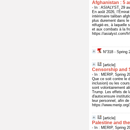
Afghanistan : 5 a
- In : ASIALYST, 29 av
En août 2026, l’Émirat
intérimaire taliban afg
plus durement dans le 
réfugié·es, à laquelle
et aux combats à la fro
https://asialyst.com/f
N°318 - Spring 
[article]
Censorship and S
- In : MERIP, Spring 2
Que ce soit contre le 
inclusion) ou les cou
sont volontairement ali
Trump. Les effets de l
d'autocensure instituti
leur personnel, afin de
https://www.merip.org/
[article]
Palestine and th
- In : MERIP, Spring 2