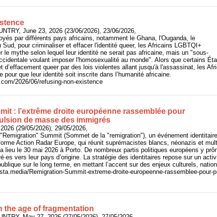
istence
UNTRY, June 23, 2026 (23/06/2026), 23/06/2026,
loyés par différents pays africains, notamment le Ghana, l'Ouganda, le
 Sud, pour criminaliser et effacer l'identité queer, les Africains LGBTQI+
 le mythe selon lequel leur identité ne serait pas africaine, mais un "sous-
 occidentale voulant imposer l'homosexualité au monde". Alors que certains État
t d’effacement queer par des lois violentes allant jusqu'à l'assassinat, les Afr
e pour que leur identité soit inscrite dans l’humanité africaine.
y.com/2026/06/refusing-non-existence
it : l’extrême droite européenne rassemblée pour
ulsion de masse des immigrés
 2026 (29/05/2026), 29/05/2026,
 "Remigration" Summit (Sommet de la "remigration"), un événement identitair
eforme Action Radar Europe, qui réunit suprémacistes blancs, néonazis et mu
a lieu le 30 mai 2026 à Porto. De nombreux partis politiques européens y prôn
·es vers leur pays d’origine. La stratégie des identitaires repose sur un acti
 publique sur le long terme, en mettant l’accent sur des enjeux culturels, natio
/basta.media/Remigration-Summit-extreme-droite-europeenne-rassemblee-pour-p
n the age of fragmentation
UNTRY, May 27, 2026 (27/05/2026), 27/05/2026,