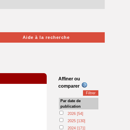
Aide à la recherche
Affiner ou
comparer
Par date de
publication
2026
[54]
2025
[130]
2024
[171]