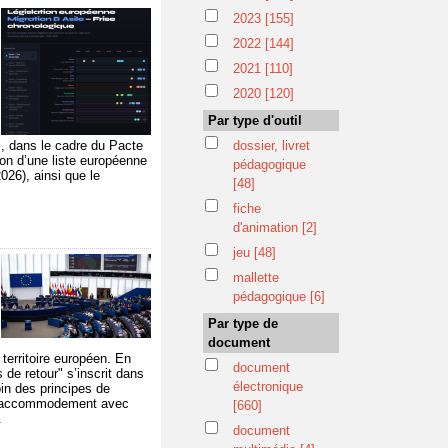
2023
[155]
2022
[144]
2021
[110]
i
2020
[120]
Par type d'outil
s, dans le cadre du Pacte
dossier, livret
ion d’une liste européenne
pédagogique
026), ainsi que le
[48]
fiche
d'animation
[2]
jeu
[48]
mallette
pédagogique
[6]
Par type de
document
 territoire européen. En
document
 de retour" s’inscrit dans
électronique
in des principes de
on accommodement avec
[660]
.
document