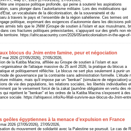
flète une impasse politique profonde, qui peine à soutenir les aspirations
tion, sans plonger dans l’autoritarisme militaire. Lors des mobilisations qui
d'État, un vocabulaire de la décolonisation, de la souveraineté et du
aru à travers le pays et l’ensemble de la région sahélienne. Ces termes ont
angage politique, exprimant des exigences d’autonomie dans les décisions pol
pes armés tels que le JNIM (Groupe de soutien à l'islam et aux musulmans, br
 dans ces fractures politiques préexistantes, s’appuyant sur des griefs non ré
 le territoire. https://africasacountry.com/2026/05/anticolonialism-in-the-age-o
 aux blocus du Jnim entre famine, peur et négociation
7 mai 2026 (27/05/2026), 27/05/2026,
ion de la Katiba Macina, affiliée au Groupe de soutien à l’islam et aux
rganisateur de l'attaque massive du 25 avril 2026, la pratique du blocus a
tique et politiquement réfléchie. Le blocus ne sert plus seulement à punir un
un mode de gouvernance par la contrainte sans administration formelle. L'étude m
ture militaire, mais qu'il impose par un "benkan" (simulacre de négociation) 
tions de vie des populations, les relations sociales, les libertés individuelles
amment par le versement forcé de la zakat (aumône obligatoire en vertu des règ
es qui rejettent le "benkan" et les ordres de la Katiba Macina s'exposent à des
éance sociale. https://afriquexxi.info/Au-Mali-survivre-aux-blocus-du-Jnim-entr
 geôles égyptiennes à la menace d’expulsion en France
 mai 2026 (27/05/2026), 27/05/2026,
isation du mouvement de solidarité avec la Palestine se poursuit. Le cas de