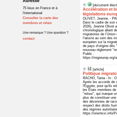
Adresse
[document élect
75 lieux en France et à
Accélération et b
l'international
législations eur
Consulter la carte des
OLIVET, Jeanne, - P
Dans le cadre de son 
membres et relais
2026), Jeanne Olivet a
chronologique allant de
Une remarque ? Une question ?
migratoires de l’Unio
l’œuvre au sein des in
contact
européen sur la migrat
de pays d’origine dits 
nouveau règlement "ret
Public :
https://migreurop.org/a
[article]
Politique migrato
RACHO, Tania - In : O
Après les accords de s
l'Égypte, pour qu'ils 
les États membres de 
"retour", qui marque un
plus de constituer une 
des décennies de raci
respect des droits hu
des régimes autoritair
https://orientxxi.info/