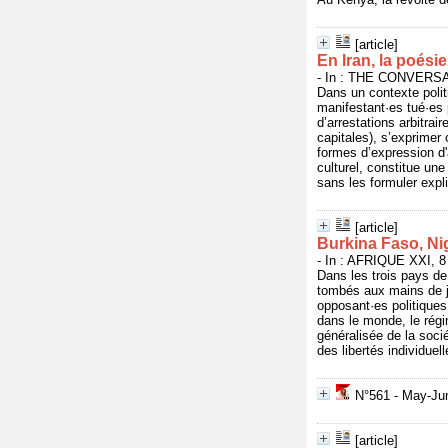
[article]
En Iran, la poési
- In : THE CONVERSAT
Dans un contexte polit
manifestant·es tué·es p
d’arrestations arbitrai
capitales), s’exprimer
formes d’expression d'
culturel, constitue une
sans les formuler expl
[article]
Burkina Faso, Nig
- In : AFRIQUE XXI, 8
Dans les trois pays de
tombés aux mains de ju
opposant·es politiques
dans le monde, le régi
généralisée de la soc
des libertés individuel
N°561 - May-Jun
[article]