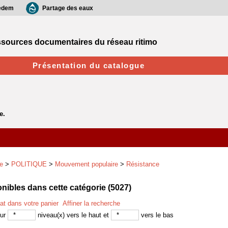
edem
Partage des eaux
sources documentaires du réseau ritimo
Présentation du catalogue
e
>
POLITIQUE
>
Mouvement populaire
>
Résistance
ibles dans cette catégorie (
5027
)
tat dans votre panier
Affiner la recherche
sur
niveau(x) vers le haut et
vers le bas