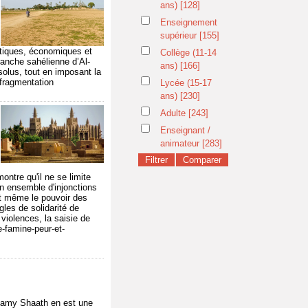
ans)
[128]
Enseignement
supérieur
[155]
itiques, économiques et
Collège (11-14
anche sahélienne d’Al-
ans)
[166]
solus, tout en imposant la
f-fragmentation
Lycée (15-17
ans)
[230]
Adulte
[243]
Enseignant /
animateur
[283]
ontre qu'il ne se limite
un ensemble d'injonctions
 et même le pouvoir des
les de solidarité de
 violences, la saisie de
e-famine-peur-et-
 Ramy Shaath en est une