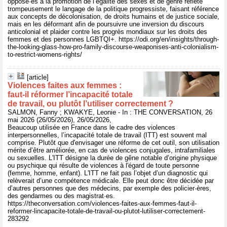
opposé·es à la promotion de l’égalité des sexes et de genre reflète
trompeusement le langage de la politique progressiste, faisant référence
aux concepts de décolonisation, de droits humains et de justice sociale,
mais en les déformant afin de poursuivre une inversion du discours
anticolonial et plaider contre les progrès mondiaux sur les droits des
femmes et des personnes LGBTQI+. https://odi.org/en/insights/through-
the-looking-glass-how-pro-family-discourse-weaponises-anti-colonialism-
to-restrict-womens-rights/
[article]
Violences faites aux femmes :
faut‑il réformer l’incapacité totale
de travail, ou plutôt l’utiliser correctement ?
SALMON, Fanny ; KWAKYE, Leonie - In : THE CONVERSATION, 26
mai 2026 (26/05/2026), 26/05/2026,
Beaucoup utilisée en France dans le cadre des violences
interpersonnelles, l’incapacité totale de travail (ITT) est souvent mal
comprise. Plutôt que d'envisager une réforme de cet outil, son utilisation
mérite d’être améliorée, en cas de violences conjugales, intrafamiliales
ou sexuelles. L'ITT désigne la durée de gêne notable d’origine physique
ou psychique qui résulte de violences à l'égard de toute personne
(femme, homme, enfant). L'ITT ne fait pas l’objet d’un diagnostic qui
relèverait d’une compétence médicale. Elle peut donc être décidée par
d’autres personnes que des médecins, par exemple des policier·ères,
des gendarmes ou des magistrat·es.
https://theconversation.com/violences-faites-aux-femmes-faut-il-
reformer-lincapacite-totale-de-travail-ou-plutot-lutiliser-correctement-
283292