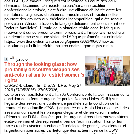
anti-LGBTQ à travers l’Afrique s'est renforcée au cours des deux
dernières décennies. On assiste aujourd'hui à une coalition
confessionnelle croisée, c'est-à-dire une alliance délibérée entre les
institutions religieuses chrétiennes, musulmanes et traditionnelles,
pourtant des groupes aux théologies incompatibles, qui a été rendue
possible en Afrique à travers le langage délibérément sécularisant des
"valeurs familiales". L’ironie de la situation réside dans le fait qu'un
mouvement qui se présente comme résistant à l’impérialisme culturel
occidental repose sur une vision de l’Afrique profondément coloniale.
https://www.thenewhumanitarian.org/opinion/2026/06/03/how-us-
christian-right-built-interfaith-coalition-against-lgbtq-rights-africa
[article]
Through the looking glass: how
pro-family discourse weaponises
anti-colonialism to restrict women’s
rights
CARSON, Claire - In : DISASTERS, May 27,
2026 (27/05/2026), 27/05/2026,
Cette année, parallèlement à la 70e Conférence de la Commission de la
condition de la femme organisée par les Nations Unies (ONU) sur
l’égalité des sexes, une conférence parallèle sur la condition de la
femme et de la famille (CSWF) organisée aux États-Unis a accueilli des
sessions qui sapent les principes d’égalité et de non-discrimination
défendus par l’ONU. Dirigées par des organisations ultra conservatrices
états-uniennes et des représentant·es de l'administration Trump, les
tables rondes visaient à critiquer "l’idéologie de genre", l’avortement et
la gestation pour autrui. La rhétorique des acteur·rices de la CSWF