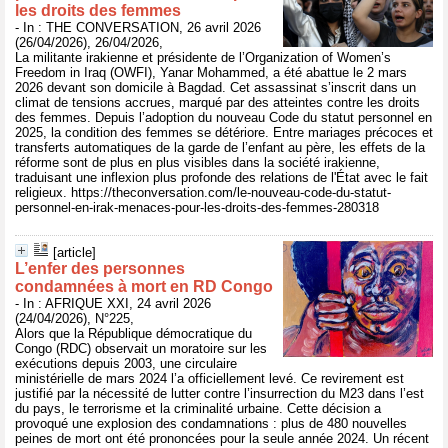
les droits des femmes
- In : THE CONVERSATION, 26 avril 2026
(26/04/2026), 26/04/2026,
La militante irakienne et présidente de l’Organization of Women’s
Freedom in Iraq (OWFI), Yanar Mohammed, a été abattue le 2 mars
2026 devant son domicile à Bagdad. Cet assassinat s’inscrit dans un
climat de tensions accrues, marqué par des atteintes contre les droits
des femmes. Depuis l’adoption du nouveau Code du statut personnel en
2025, la condition des femmes se détériore. Entre mariages précoces et
transferts automatiques de la garde de l’enfant au père, les effets de la
réforme sont de plus en plus visibles dans la société irakienne,
traduisant une inflexion plus profonde des relations de l'État avec le fait
religieux. https://theconversation.com/le-nouveau-code-du-statut-
personnel-en-irak-menaces-pour-les-droits-des-femmes-280318
[article]
L’enfer des personnes
condamnées à mort en RD Congo
- In : AFRIQUE XXI, 24 avril 2026
(24/04/2026), N°225,
Alors que la République démocratique du
Congo (RDC) observait un moratoire sur les
exécutions depuis 2003, une circulaire
ministérielle de mars 2024 l’a officiellement levé. Ce revirement est
justifié par la nécessité de lutter contre l’insurrection du M23 dans l’est
du pays, le terrorisme et la criminalité urbaine. Cette décision a
provoqué une explosion des condamnations : plus de 480 nouvelles
peines de mort ont été prononcées pour la seule année 2024. Un récent