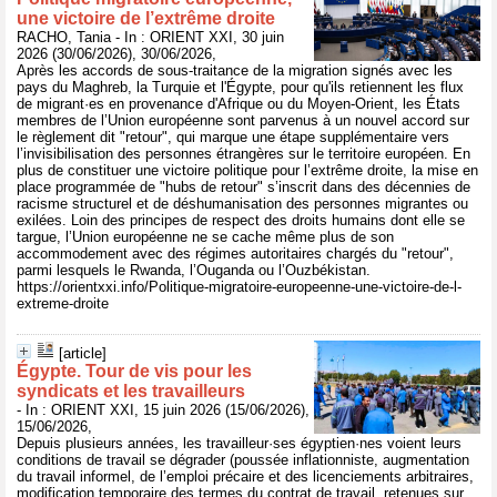
une victoire de l’extrême droite
RACHO, Tania - In : ORIENT XXI, 30 juin
2026 (30/06/2026), 30/06/2026,
Après les accords de sous-traitance de la migration signés avec les
pays du Maghreb, la Turquie et l'Égypte, pour qu'ils retiennent les flux
de migrant·es en provenance d'Afrique ou du Moyen-Orient, les États
membres de l’Union européenne sont parvenus à un nouvel accord sur
le règlement dit "retour", qui marque une étape supplémentaire vers
l’invisibilisation des personnes étrangères sur le territoire européen. En
plus de constituer une victoire politique pour l’extrême droite, la mise en
place programmée de "hubs de retour" s’inscrit dans des décennies de
racisme structurel et de déshumanisation des personnes migrantes ou
exilées. Loin des principes de respect des droits humains dont elle se
targue, l’Union européenne ne se cache même plus de son
accommodement avec des régimes autoritaires chargés du "retour",
parmi lesquels le Rwanda, l’Ouganda ou l’Ouzbékistan.
https://orientxxi.info/Politique-migratoire-europeenne-une-victoire-de-l-
extreme-droite
[article]
Égypte. Tour de vis pour les
syndicats et les travailleurs
- In : ORIENT XXI, 15 juin 2026 (15/06/2026),
15/06/2026,
Depuis plusieurs années, les travailleur·ses égyptien·nes voient leurs
conditions de travail se dégrader (poussée inflationniste, augmentation
du travail informel, de l’emploi précaire et des licenciements arbitraires,
modification temporaire des termes du contrat de travail, retenues sur