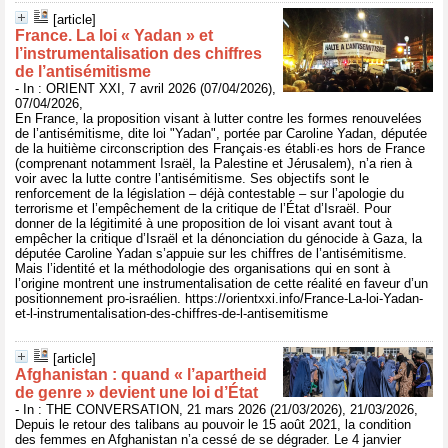
[article]
France. La loi « Yadan » et
l’instrumentalisation des chiffres
de l’antisémitisme
- In : ORIENT XXI, 7 avril 2026 (07/04/2026),
07/04/2026,
En France, la proposition visant à lutter contre les formes renouvelées
de l’antisémitisme, dite loi "Yadan", portée par Caroline Yadan, députée
de la huitième circonscription des Français·es établi·es hors de France
(comprenant notamment Israël, la Palestine et Jérusalem), n’a rien à
voir avec la lutte contre l’antisémitisme. Ses objectifs sont le
renforcement de la législation – déjà contestable – sur l’apologie du
terrorisme et l’empêchement de la critique de l’État d’Israël. Pour
donner de la légitimité à une proposition de loi visant avant tout à
empêcher la critique d’Israël et la dénonciation du génocide à Gaza, la
députée Caroline Yadan s’appuie sur les chiffres de l’antisémitisme.
Mais l’identité et la méthodologie des organisations qui en sont à
l’origine montrent une instrumentalisation de cette réalité en faveur d’un
positionnement pro-israélien. https://orientxxi.info/France-La-loi-Yadan-
et-l-instrumentalisation-des-chiffres-de-l-antisemitisme
[article]
Afghanistan : quand « l’apartheid
de genre » devient une loi d’État
- In : THE CONVERSATION, 21 mars 2026 (21/03/2026), 21/03/2026,
Depuis le retour des talibans au pouvoir le 15 août 2021, la condition
des femmes en Afghanistan n’a cessé de se dégrader. Le 4 janvier