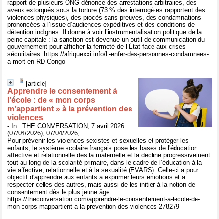
rapport de plusieurs ONG dénonce des arrestations arbitraires, des
aveux extorqués sous la torture (73 % des interrogé·es rapportent des
violences physiques), des procès sans preuves, des condamnations
prononcées à l’issue d’audiences expéditives et des conditions de
détention indignes. Il donne à voir l’instrumentalisation politique de la
peine capitale : la sanction est devenue un outil de communication du
gouvernement pour afficher la fermeté de l’État face aux crises
sécuritaires. https://afriquexxi.info/L-enfer-des-personnes-condamnees-
a-mort-en-RD-Congo
[article]
Apprendre le consentement à
l’école : de « mon corps
m’appartient » à la prévention des
violences
- In : THE CONVERSATION, 7 avril 2026
(07/04/2026), 07/04/2026,
Pour prévenir les violences sexistes et sexuelles et protéger les
enfants, le système scolaire français pose les bases de l'éducation
affective et relationnelle dès la maternelle et la décline progressivement
tout au long de la scolarité primaire, dans le cadre de l’éducation à la
vie affective, relationnelle et à la sexualité (EVARS). Celle-ci a pour
objectif d'apprendre aux enfants à exprimer leurs émotions et à
respecter celles des autres, mais aussi de les initier à la notion de
consentement dès le plus jeune âge.
https://theconversation.com/apprendre-le-consentement-a-lecole-de-
mon-corps-mappartient-a-la-prevention-des-violences-278279