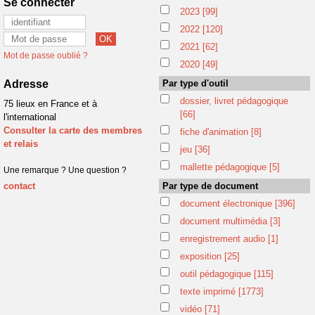
Se connecter
2023
[99]
2022
[120]
2021
[62]
Mot de passe oublié ?
2020
[49]
Adresse
Par type d'outil
dossier, livret pédagogique
75 lieux en France et à
[66]
l'international
Consulter la carte des membres
fiche d'animation
[8]
et relais
jeu
[36]
mallette pédagogique
[5]
Une remarque ? Une question ?
contact
Par type de document
document électronique
[396]
document multimédia
[3]
enregistrement audio
[1]
exposition
[25]
outil pédagogique
[115]
texte imprimé
[1773]
vidéo
[71]