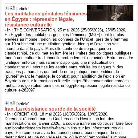
[article]
Les mutilations génitales féminines
en Égypte : répression légale,
résistance culturelle
- In : THE CONVERSATION, 25 mai 2026 (25/05/2026), 25/05/2026,
En Égypte, les mutilations génitales féminines (MGF) sont les plus
élevées au monde : selon les données de l’Unicef, près de 9 femmes
sur 10 subissent une mutilation génitale, bien que l’excision soit
interdite dans le pays. Mais elle continue de se pratiquer en
clandestinité, ce qui met en lumière les limites des politiques publiques
face à une culture traditionnelle profondément enracinée. Entre un cadre
juridique renforcé mais rarement appliqué, une médicalisation
clandestine qui sécurise les esprits sans réduire les risques ni des
traditions patriarcales qui font de cette pratique une condition de
"pureté" avant le mariage, le combat pour l’abolition de l’excision en
Égypte bute sur la tradition culturelle. https://theconversation.com/les-
mutilations-genitales-feminines-en-egypte-repression-legale-resistance-
culturelle-282097
[article]
Iran. La résistance sourde de la société
- In : ORIENT XXI, 18 mai 2026 (18/05/2026), 18/05/2026,
Durement réprimée par les Gardiens de la Révolution lors des
manifestations de janvier 2026, la société iranienne doit aussi faire face
aux bombardements israélo-états-uniens sur les infrastructures du
pays. Elle compose avec les conséquences économiques de ces
destructions et une nouvelle réalité, où le mot "temporaire" s’impose