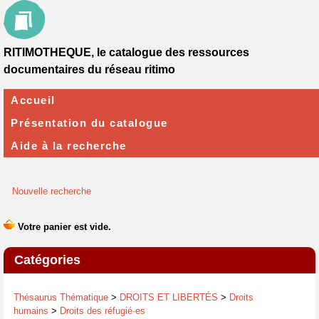
RITIMOTHEQUE, le catalogue des ressources
documentaires du réseau ritimo
Accueil
Présentation du catalogue
Aide à la recherche
Nouvelle recherche
Catégories
Thésaurus Thématique
>
DROITS ET LIBERTÉS
>
Droits
humains
>
Droits des réfugié·es