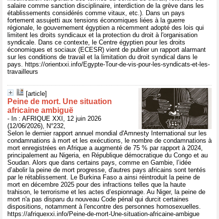
salaire comme sanction disciplinaire, interdiction de la grève dans les
établissements considérés comme vitaux, etc.). Dans un pays
fortement assujetti aux tensions économiques liées à la guerre
régionale, le gouvernement égyptien a récemment adopté des lois qui
limitent les droits syndicaux et la protection du droit à l'organisation
syndicale. Dans ce contexte, le Centre égyptien pour les droits
économiques et sociaux (ECESR) vient de publier un rapport alarmant
sur les conditions de travail et la limitation du droit syndical dans le
pays. https://orientxxi.info/Egypte-Tour-de-vis-pour-les-syndicats-et-les-
travailleurs
[article]
Peine de mort. Une situation
africaine ambiguë
- In : AFRIQUE XXI, 12 juin 2026
(12/06/2026), N°232,
Selon le dernier rapport annuel mondial d'Amnesty International sur les
condamnations à mort et les exécutions, le nombre de condamnations à
mort enregistrées en Afrique a augmenté de 75 % par rapport à 2024,
principalement au Nigeria, en République démocratique du Congo et au
Soudan. Alors que dans certains pays, comme en Gambie, l’idée
d’abolir la peine de mort progresse, d'autres pays africains sont tentés
par le rétablissement. Le Burkina Faso a ainsi réintroduit la peine de
mort en décembre 2025 pour des infractions telles que la haute
trahison, le terrorisme et les actes d’espionnage. Au Niger, la peine de
mort n'a pas disparu du nouveau Code pénal qui durcit certaines
dispositions, notamment à l'encontre des personnes homosexuelles.
https://afriquexxi.info/Peine-de-mort-Une-situation-africaine-ambigue