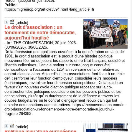
"retour" (adopté en juin 2026).
Public :
https://migreurop.org/article3594.html?lang_article=fr
[article]
Le droit d’association : un
fondement de notre démocratie,
aujourd’hui fragilisé
- In : THE CONVERSATION, 30 juin 2026
(30/06/2026), 30/06/2026,
De la répression des coalitions ouvrières à la consécration de la loi de
1901, le droit d’association est le produit d’une histoire politique
mouvementée, où se jouent les rapports entre État français, société et
libertés collectives. L'article revient sur cette longue conquête
démocratique, à l’occasion du 125ᵉ anniversaire de la loi relative au
contrat d’association. Aujourd'hui, les associations font face à un triple
défi : renforcer leur fonction d'employeur, consolider leurs modèles
économiques, revitaliser leur dimension sociopolitique. Cela plaide en
faveur d’un nouveau cycle d’action publique reposant sur la co-
construction des politiques sociales entre les pouvoirs publics et les
associations, plutôt qu'un durcissement de la défiance à travers les
coupes budgétaires ou le contrat d’engagement républicain qui fait
craindre des sanctions administratives. https://theconversation.com/le-
droit-dassociation-un-fondement-de-notre-democratie-aujourdhui-
fragilise-284383
[article]
Politique migratoire européenne,