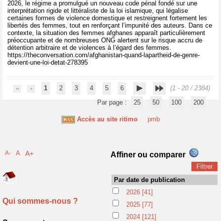
2026, le régime a promulgué un nouveau code pénal fondé sur une
interprétation rigide et littéraliste de la loi islamique, qui légalise
certaines formes de violence domestique et restreignent fortement les
libertés des femmes, tout en renforçant l’impunité des auteurs. Dans ce
contexte, la situation des femmes afghanes apparaît particulièrement
préoccupante et de nombreuses ONG alertent sur le risque accru de
détention arbitraire et de violences à l’égard des femmes.
https://theconversation.com/afghanistan-quand-lapartheid-de-genre-
devient-une-loi-detat-278395
1
2
3
4
5
6
(1 - 20 / 2384)
Par page :
25
50
100
200
Accès au site ritimo
pmb
A-
A
A+
Affiner ou comparer
Par date de publication
2026
[41]
Qui sommes-nous ?
2025
[77]
2024
[121]