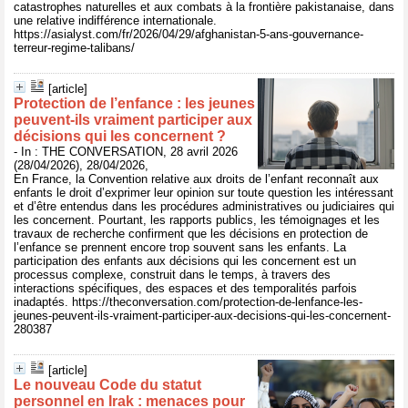
catastrophes naturelles et aux combats à la frontière pakistanaise, dans
une relative indifférence internationale.
https://asialyst.com/fr/2026/04/29/afghanistan-5-ans-gouvernance-
terreur-regime-talibans/
[article]
Protection de l’enfance : les jeunes
peuvent‑ils vraiment participer aux
décisions qui les concernent ?
- In : THE CONVERSATION, 28 avril 2026
(28/04/2026), 28/04/2026,
En France, la Convention relative aux droits de l’enfant reconnaît aux
enfants le droit d’exprimer leur opinion sur toute question les intéressant
et d’être entendus dans les procédures administratives ou judiciaires qui
les concernent. Pourtant, les rapports publics, les témoignages et les
travaux de recherche confirment que les décisions en protection de
l’enfance se prennent encore trop souvent sans les enfants. La
participation des enfants aux décisions qui les concernent est un
processus complexe, construit dans le temps, à travers des
interactions spécifiques, des espaces et des temporalités parfois
inadaptés. https://theconversation.com/protection-de-lenfance-les-
jeunes-peuvent-ils-vraiment-participer-aux-decisions-qui-les-concernent-
280387
[article]
Le nouveau Code du statut
personnel en Irak : menaces pour