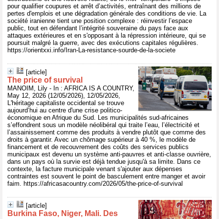
pour qualifier coupures et arrêt d’activités, entraînant des millions de
pertes d'emplois et une dégradation générale des conditions de vie. La
société iranienne tient une position complexe : réinvestir l’espace
public, tout en défendant l’intégrité souveraine du pays face aux
attaques extérieures et en s'opposant à la répression intérieure, qui se
poursuit malgré la guerre, avec des exécutions capitales régulières.
https://orientxxi.info/Iran-La-resistance-sourde-de-la-societe
[article]
The price of survival
MANOIM, Lily - In : AFRICA IS A COUNTRY,
May 12, 2026 (12/05/2026), 12/05/2026,
L'héritage capitaliste occidental se trouve
aujourd’hui au centre d'une crise politico-
économique en Afrique du Sud. Les municipalités sud-africaines
s’effondrent sous un modèle néolibéral qui traite l’eau, l’électricité et
l’assainissement comme des produits à vendre plutôt que comme des
droits à garantir. Avec un chômage supérieur à 40 %, le modèle de
financement et de recouvrement des coûts des services publics
municipaux est devenu un système anti-pauvres et anti-classe ouvrière,
dans un pays où la survie est déjà tendue jusqu'à sa limite. Dans ce
contexte, la facture municipale venant s'ajouter aux dépenses
contraintes est souvent le point de basculement entre manger et avoir
faim. https://africasacountry.com/2026/05/the-price-of-survival
[article]
Burkina Faso, Niger, Mali. Des