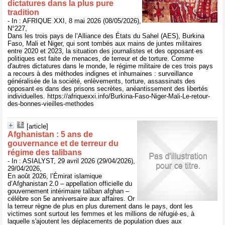
dictatures dans la plus pure
tradition
- In : AFRIQUE XXI, 8 mai 2026 (08/05/2026),
N°227,
Dans les trois pays de l’Alliance des États du Sahel (AES), Burkina
Faso, Mali et Niger, qui sont tombés aux mains de juntes militaires
entre 2020 et 2023, la situation des journalistes et des opposant·es
politiques est faite de menaces, de terreur et de torture. Comme
d'autres dictatures dans le monde, le régime militaire de ces trois pays
a recours à des méthodes indignes et inhumaines : surveillance
généralisée de la société, enlèvements, torture, assassinats des
opposant·es dans des prisons secrètes, anéantissement des libertés
individuelles. https://afriquexxi.info/Burkina-Faso-Niger-Mali-Le-retour-
des-bonnes-vieilles-methodes
[article]
Afghanistan : 5 ans de
gouvernance et de terreur du
régime des talibans
- In : ASIALYST, 29 avril 2026 (29/04/2026),
29/04/2026,
En août 2026, l’Émirat islamique
d’Afghanistan 2.0 – appellation officielle du
gouvernement intérimaire taliban afghan –
célébre son 5e anniversaire aux affaires. Or
la terreur règne de plus en plus durement dans le pays, dont les
victimes sont surtout les femmes et les millions de réfugié·es, à
laquelle s'ajoutent les déplacements de population dues aux