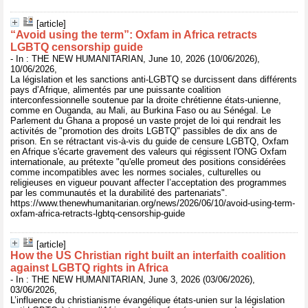
[article]
“Avoid using the term”: Oxfam in Africa retracts
LGBTQ censorship guide
- In : THE NEW HUMANITARIAN, June 10, 2026 (10/06/2026),
10/06/2026,
La législation et les sanctions anti-LGBTQ se durcissent dans différents
pays d’Afrique, alimentés par une puissante coalition
interconfessionnelle soutenue par la droite chrétienne états-unienne,
comme en Ouganda, au Mali, au Burkina Faso ou au Sénégal. Le
Parlement du Ghana a proposé un vaste projet de loi qui rendrait les
activités de "promotion des droits LGBTQ" passibles de dix ans de
prison. En se rétractant vis-à-vis du guide de censure LGBTQ, Oxfam
en Afrique s'écarte gravement des valeurs qui régissent l'ONG Oxfam
internationale, au prétexte "qu'elle promeut des positions considérées
comme incompatibles avec les normes sociales, culturelles ou
religieuses en vigueur pouvant affecter l’acceptation des programmes
par les communautés et la durabilité des partenariats".
https://www.thenewhumanitarian.org/news/2026/06/10/avoid-using-term-
oxfam-africa-retracts-lgbtq-censorship-guide
[article]
How the US Christian right built an interfaith coalition
against LGBTQ rights in Africa
- In : THE NEW HUMANITARIAN, June 3, 2026 (03/06/2026),
03/06/2026,
L’influence du christianisme évangélique états-unien sur la législation