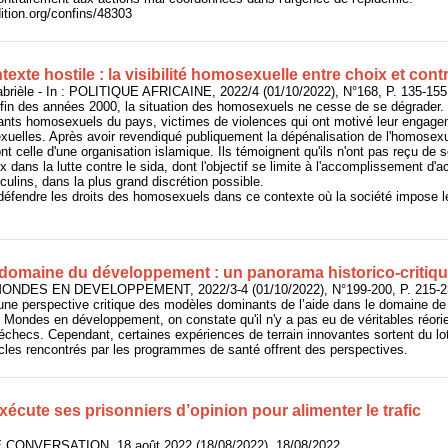
dition.org/confins/48303
exte hostile : la visibilité homosexuelle entre choix et con
èle - In : POLITIQUE AFRICAINE, 2022/4 (01/10/2022), N°168, P. 135-155
fin des années 2000, la situation des homosexuels ne cesse de se dégrader. C
ants homosexuels du pays, victimes de violences qui ont motivé leur engagem
exuelles. Après avoir revendiqué publiquement la dépénalisation de l'homosexua
dont celle d'une organisation islamique. Ils témoignent qu'ils n'ont pas reçu de s
x dans la lutte contre le sida, dont l'objectif se limite à l'accomplissement d'a
lins, dans la plus grand discrétion possible.
de défendre les droits des homosexuels dans ce contexte où la société impose le
omaine du développement : un panorama historico-critiq
: MONDES EN DEVELOPPEMENT, 2022/3-4 (01/10/2022), N°199-200, P. 215-2
une perspective critique des modèles dominants de l’aide dans le domaine de
s Mondes en développement, on constate qu'il n'y a pas eu de véritables réorie
échecs. Cependant, certaines expériences de terrain innovantes sortent du lot 
cles rencontrés par les programmes de santé offrent des perspectives.
écute ses prisonniers d’opinion pour alimenter le trafic
HE CONVERSATION, 18 août 2022 (18/08/2022), 18/08/2022,