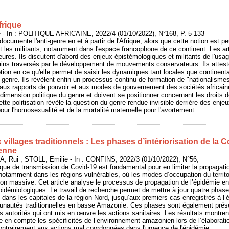
frique
- In : POLITIQUE AFRICAINE, 2022/4 (01/10/2022), N°168, P. 5-133
ocumente l'anti-genre en et à partir de l'Afrique, alors que cette notion est p
 et les militants, notamment dans l'espace francophone de ce continent. Les ar
eures. Ils discutent d'abord des enjeux épistémologiques et militants de l'usage
cains traversés par le développement de mouvements conservateurs. Ils attest
otion en ce qu'elle permet de saisir les dynamiques tant locales que continenta
e genre. Ils révèlent enfin un processus continu de formation de "nationalism
e aux rapports de pouvoir et aux modes de gouvernement des sociétés africain
 dimension politique du genre et doivent se positionner concernant les droits
tte politisation révèle la question du genre rendue invisible derrière des enj
our l'homosexualité et de la mortalité maternelle pour l'avortement.
 villages traditionnels : Les phases d’intériorisation de la 
ienne
i ; STOLL, Emilie - In : CONFINS, 2022/3 (01/10/2022), N°56,
e de transmission de Covid-19 est fondamental pour en limiter la propagatio
notamment dans les régions vulnérables, où les modes d’occupation du territoi
on massive. Cet article analyse le processus de propagation de l’épidémie e
démiologiques. Le travail de recherche permet de mettre à jour quatre phases
e dans les capitales de la région Nord, jusqu’aux premiers cas enregistrés à l’
unautés traditionnelles en basse Amazonie. Ces phases sont également prés
s autorités qui ont mis en œuvre les actions sanitaires. Les résultats montrent 
 en compte les spécificités de l’environnement amazonien lors de l’élaboratio
ontrairement aux actions mal coordonnées dans l'urgence de l'épidémie.