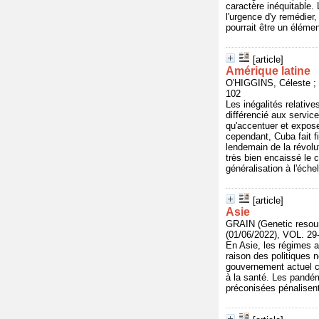
caractère inéquitable.
l'urgence d'y remédier,
pourrait être un éléme
[article]
Amérique latine
O'HIGGINS, Céleste ; 
102
Les inégalités relative
différencié aux servic
qu'accentuer et expose
cependant, Cuba fait fi
lendemain de la révolut
très bien encaissé le
généralisation à l'éche
[article]
Asie
GRAIN (Genetic resour
(01/06/2022), VOL. 29
En Asie, les régimes a
raison des politiques 
gouvernement actuel co
à la santé. Les pandé
préconisées pénalisent