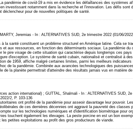
 La pandémie de covid-19 a mis en évidence les défaillances des systèmes afr
 en investissant notamment dans la recherche et l'innovation. Les défis sont de
nt déclencheur pour de nouvelles politiques de santé.
MARTY, Jeremias - In : ALTERNATIVES SUD, 2e trimestre 2022 (01/06/2022)
s à la santé constituent un problème structurel en Amérique latine. Cela se tr
es et aux ressources, en fonction des déterminants sociaux. La pandémie du co
r le pire visage de cette situation qui caractérise depuis longtemps ces pays
gure d'exception. Le système de santé cubain, nationalisé et centralisé à des 
ion de 1959, affiche malgré certaines limites, parmi les meilleurs indicateurs
 choc de la pandémie. Combinée aux avancées technologiques des puissances 
lle de la planète permettrait d'atteindre des résultats jamais vus en matière de
ces action international) ; GUTTAL, Shalmali - In : ALTERNATIVES SUD, 2e 
-2022/2, P. 103-136
utoritaires ont profité de la pandémie pour asseoir davantage leur pouvoir. L
néolibérales de ces dernières décennies ont aggravé la pauvreté des classes p
mpte sur les technologies numériques et d'identification biométrique pour org
mies touchent également les élevages. La peste porcine en est un bon exempl
 les petites exploitations au profit des gros producteurs de viande.