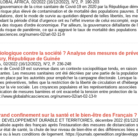
GLOBAL AFRICA, 02/2022 (16/12/2022), N°2, P. 190-203
 gouvernance de la crise sanitaire de Covid-19 en 2020 par la République dé
risque plus élevé de contamination et de mortalité des populations pauvres. En
lations, dont le mode de survie au quotidien dépend de telles libertés, les m
ant la période d’état d’urgence ont eu l’effet inverse de celui escompté, e
̀ des risques d'ordre économique. Par ailleurs, la gouvernance défaillante de l'
ni du risque de pandémie, ce qui a aggravé le taux de mortalité des populations
casciences.org/numero-02/art-02-11-fr
biologique contre la société ? Analyse des mesures de préve
ry, République de Guinée
 02/2022 (16/12/2022), N°2, P. 236-248
e de Covid-19 est survenue dans un contexte sociopolitique tendu, en raison 
ntes. Les mesures sanitaires ont été décriées par une partie de la population
n place par les autorités pour empêcher la campagne électorale. Lorsque la
ures préventives, telles que la restriction de la liberté de circulation et d'hébe
la vie sociale. Les croyances populaires et les représentations associées a
ication de mesures barrières et ont exacerbé la tension entre protection de la
ps://www.globalafricasciences.org/numero-02/art-02-13-fr
rand confinement sur la santé et le bien-être des Français ?
n : DEVELOPPEMENT DURABLE ET TERRITOIRES, décembre 2022 (01/12/20
alisée auprès des français après l'instauration des mesures de distanciation so
ur état de santé, la chute de leur niveau de bien-être et des différences liées en
loi ou à leurs conditions de logement. https://journals.openedition.org/devel