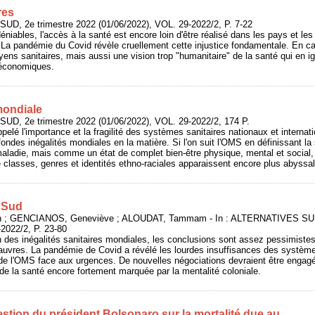
res
UD, 2e trimestre 2022 (01/06/2022), VOL. 29-2022/2, P. 7-22
niables, l'accès à la santé est encore loin d'être réalisé dans les pays et les
. La pandémie du Covid révèle cruellement cette injustice fondamentale. En 
ens sanitaires, mais aussi une vision trop "humanitaire" de la santé qui en i
 économiques.
mondiale
UD, 2e trimestre 2022 (01/06/2022), VOL. 29-2022/2, 174 P.
pelé l'importance et la fragilité des systèmes sanitaires nationaux et interna
fondes inégalités mondiales en la matière. Si l'on suit l'OMS en définissant 
adie, mais comme un état de complet bien-être physique, mental et social, a
 classes, genres et identités ethno-raciales apparaissent encore plus abyssa
 Sud
 GENCIANOS, Geneviève ; ALOUDAT, Tammam - In : ALTERNATIVES SUD, 
2022/2, P. 23-80
n des inégalités sanitaires mondiales, les conclusions sont assez pessimistes
auvres. La pandémie de Covid a révélé les lourdes insuffisances des système
 de l'OMS face aux urgences. De nouvelles négociations devraient être engag
de la santé encore fortement marquée par la mentalité coloniale.
gestion du président Bolsonaro sur la mortalité due au