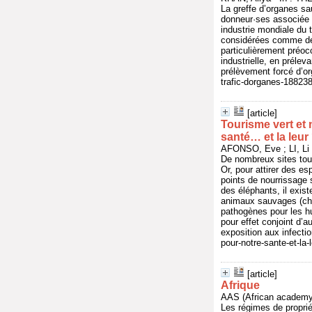
La greffe d’organes sa
donneur·ses associée 
industrie mondiale du t
considérées comme de 
particulièrement préoc
industrielle, en préle
prélèvement forcé d’or
trafic-dorganes-18823
[article]
Tourisme vert et
santé… et la leur
AFONSO, Eve ; LI, Li 
De nombreux sites tou
Or, pour attirer des es
points de nourrissage
des éléphants, il exist
animaux sauvages (chau
pathogènes pour les hu
pour effet conjoint d’
exposition aux infecti
pour-notre-sante-et-la
[article]
Afrique
AAS (African academy 
Les régimes de propriét