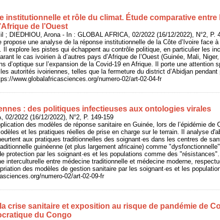
 institutionnelle et rôle du climat. Étude comparative entre l
’Afrique de l’Ouest
l ; DIEDHIOU, Arona - In : GLOBAL AFRICA, 02/2022 (16/12/2022), N°2, P. 
 propose une analyse de la réponse institutionnelle de la Côte d’Ivoire face à
 Il explore les pistes qui échappent au contrôle politique, en particulier les i
rant le cas ivoirien à d’autres pays d’Afrique de l’Ouest (Guinée, Mali, Niger,
ions d’optique sur l’expansion de la Covid-19 en Afrique. Il porte une attention
les autorités ivoiriennes, telles que la fermeture du district d’Abidjan pendan
ps://www.globalafricasciences.org/numero-02/art-02-04-fr
nes : des politiques infectieuses aux ontologies virales
 02/2022 (16/12/2022), N°2, P. 149-159
pplication des modèles de réponse sanitaire en Guinée, lors de l’épidémie de C
dèles et les pratiques réelles de prise en charge sur le terrain. Il analyse d'a
eurtent aux pratiques traditionnelles des soignant·es dans les centres de sante
raditionnelle guinéenne (et plus largement africaine) comme "dysfonctionnelle" e
 protection par les soignant·es et les populations comme des "résistances". E
he interculturelle entre médecine traditionnelle et médecine moderne, respec
priation des modèles de gestion sanitaire par les soignant·es et les populatio
casciences.org/numero-02/art-02-09-fr
a crise sanitaire et exposition au risque de pandémie de C
cratique du Congo