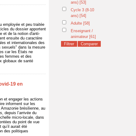
ans)
[53]
Cycle 3 (8-10
ans)
[54]
Adulte
[58]
eu employée et peu traitée
ticles du dossier apportent
Enseignant /
 et de la notion d'anti-
animateur
[61]
ent ensuite du caractère
les et internationales des
es sexuels" dans la mesure
es car les États ne
 des femmes et des
eux globaux de santé
Covid-19 en
n et engager les actions
re informent sur les
n Amazonie brésilienne, au
, depuis l’arrivée du
échelle micro-locale, dans
entées du point de vue
qu’il aurait été
n des politiques