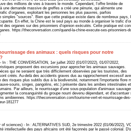
uve des millions de vies à travers le monde. Cependant, l’offre limitée de
à une demande massive de greffes a créé une pénurie, qui alimente une
rafic d’organes, exploitant les personnes les plus pauvres, parfois
simples "sources". Bien que cette pratique existe dans de nombreux pays, la
cupante. En effet, la Chine est le seul pays au monde à organiser le trafic d’
vant des organes sur des prisonniers d’opinion exécutés. Cette pratique est c
ganes. https://theconversation.com/quand-la-chine-execute-ses-prisonniers-do
8
 nourrissage des animaux : quels risques pour notre
 ?
- In : THE CONVERSATION, 1er juillet 2022 (01/07/2022), 01/07/2022,
ristiques proposent des excursions pour approcher les animaux sauvages.
pèces qui ne seraient que très difficilement observées par les touristes, des
 sont créés. Au-delà des accidents graves dus au rapprochement excessif ave
e des risques plus subtils dus à la biodiversité, notamment l'importante flore 
ve-souris, singes, pangolins, etc.) présente dans les amibes intestinales et
mains. Par ailleurs, le nourrissage d’une sous-population d'animaux sauvages
augmenter la consanguinité du groupe nourri devenu dépendant, et d'accentuer s
ons amibiennes. https://theconversation.com/tourisme-vert-et-nourrissage-des
-leur-181277
of sciences) - In : ALTERNATIVES SUD, 2e trimestre 2022 (01/06/2022), VO
é intellectuelle des pays africains ont été façonnés par le passé colonial. D'o