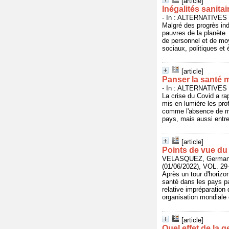
[article]
Inégalités sanitai
- In : ALTERNATIVES S
Malgré des progrès indé
pauvres de la planète
de personnel et de moy
sociaux, politiques et
[article]
Panser la santé 
- In : ALTERNATIVES S
La crise du Covid a rap
mis en lumière les pro
comme l'absence de mal
pays, mais aussi entre
[article]
Points de vue du
VELASQUEZ, German ;
(01/06/2022), VOL. 29-
Après un tour d'horizo
santé dans les pays p
relative impréparation
organisation mondiale 
[article]
Quel effet de la 