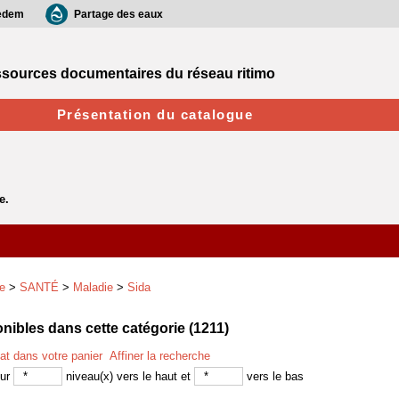
edem
Partage des eaux
sources documentaires du réseau ritimo
Présentation du catalogue
e
>
SANTÉ
>
Maladie
>
Sida
ibles dans cette catégorie (
1211
)
tat dans votre panier
Affiner la recherche
sur
niveau(x) vers le haut et
vers le bas