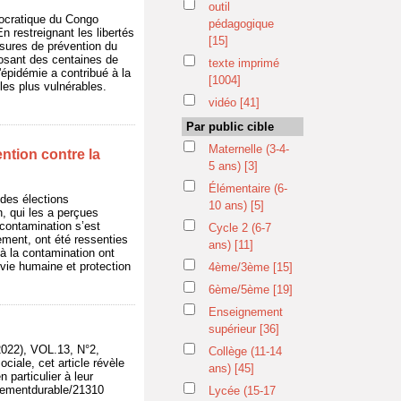
outil
mocratique du Congo
pédagogique
 restreignant les libertés
[15]
esures de prévention du
xposant des centaines de
texte imprimé
épidémie a contribué à la
[1004]
 les plus vulnérables.
vidéo
[41]
Par public cible
Maternelle (3-4-
ntion contre la
5 ans)
[3]
Élémentaire (6-
des élections
10 ans)
[5]
, qui les a perçues
 contamination s’est
Cycle 2 (6-7
rgement, ont été ressenties
ans)
[11]
̀ la contamination ont
 vie humaine et protection
4ème/3ème
[15]
6ème/5ème
[19]
Enseignement
supérieur
[36]
22), VOL.13, N°2,
Collège (11-14
ciale, cet article révèle
ans)
[45]
 particulier à leur
oppementdurable/21310
Lycée (15-17