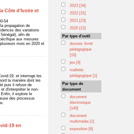
2023
[34]
a Côte d’Ivoire et
2022
[31]
2021
[23]
40-54
 la propagation de
2020
[22]
ncidences des variations
 Sénégal), afin de
Par type d'outil
 spécifique aux mesures
t plusieurs mois en 2020 et
dossier, livret
pédagogique
[10]
jeu
[4]
mallette
pédagogique
[1]
ovid-19, et interroge les
bord la manière dont les
Par type de
́ puis il refuse de
t d'interpréter le non-
document
nfin, il explore le
document
tueuse des processus
électronique
ns.
[140]
document
multimédia
[1]
ovid-19 en
exposition
[6]