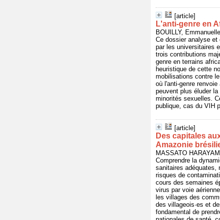
[article]
L'anti-genre en A
BOUILLY, Emmanuelle 
Ce dossier analyse et d
par les universitaires
trois contributions maj
genre en terrains afri
heuristique de cette n
mobilisations contre l
où l'anti-genre renvoi
peuvent plus éluder la
minorités sexuelles. Ce
publique, cas du VIH p
[article]
Des capitales aux
Amazonie brésil
MASSATO HARAYAMA, Ru
Comprendre la dynamiqu
sanitaires adéquates, 
risques de contaminati
cours des semaines épi
virus par voie aérienn
les villages des comm
des villageois·es et de
fondamental de prendre
nationales de santé, c