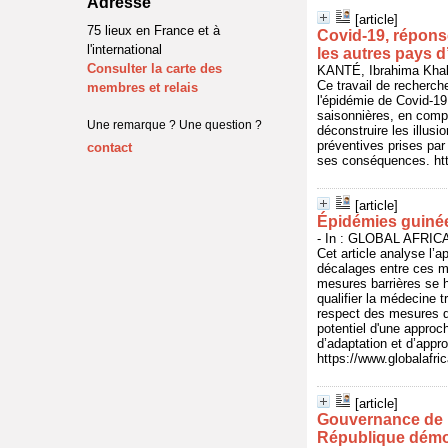
Adresse
[article]
75 lieux en France et à
Covid-19, réponse
l'international
les autres pays d
Consulter la carte des
KANTÉ, Ibrahima Khali
Ce travail de recherche
membres et relais
l'épidémie de Covid-19.
saisonnières, en compa
Une remarque ? Une question ?
déconstruire les illus
préventives prises par 
contact
ses conséquences. htt
[article]
Épidémies guinéen
- In : GLOBAL AFRICA,
Cet article analyse l’a
décalages entre ces mo
mesures barrières se h
qualifier la médecine t
respect des mesures de
potentiel d'une approc
d’adaptation et d’appro
https://www.globalafri
[article]
Gouvernance de l
République démo