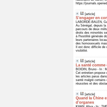
https://journals.opene
[article]
S'engager en cont
LABORDE-BALEN, Gabri
Au Sénégal, depuis la 
parcours de deux milit
droits des minorités s
à l'hostilité générale 
leurs partenaires locau
des homosexuels mascu
Il est donc difficile 
visibilité.
[article]
La santé comme d
BOIDIN, Bruno - In 
Cet entretien propose 
les articles parus dan
santé malgré certains 
réussites et des obsta
[article]
Quand la Chine ex
d’organes
KHAN, Aliya - In : T