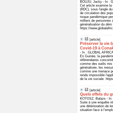
BOUJU, Jacky - In : 
Cet article examine la
(RDC), sous l'angle du 
de circulation des popu
risque pandémique pend
milliers de personnes a
généralisation du dé
https://www.globalafri
[article]
Préserver la vie 
Covid-19 à Conak
- In : GLOBAL AFRICA,
En Guinée, la pandémi
référendaires concomita
comme des outils mis e
généralisée, les mes
comme une menace pour 
rendu impossible l'appl
de la vie sociale. htt
[article]
Quels effets du g
KOTOSZ, Balazs - I
Suite à une enquête ré
une détérioration de le
situation face à l’emp