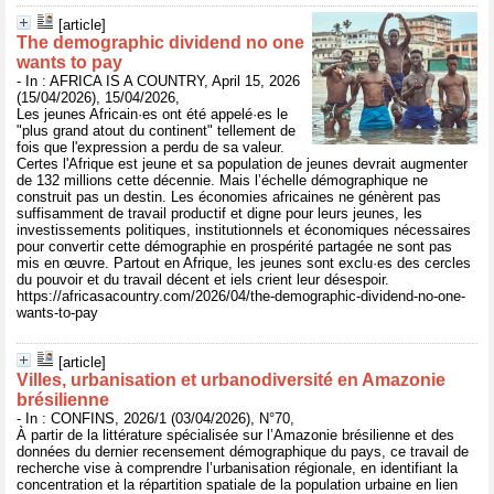
[article]
The demographic dividend no one
wants to pay
- In : AFRICA IS A COUNTRY, April 15, 2026
(15/04/2026), 15/04/2026,
Les jeunes Africain·es ont été appelé·es le
"plus grand atout du continent" tellement de
fois que l'expression a perdu de sa valeur.
Certes l'Afrique est jeune et sa population de jeunes devrait augmenter
de 132 millions cette décennie. Mais l’échelle démographique ne
construit pas un destin. Les économies africaines ne génèrent pas
suffisamment de travail productif et digne pour leurs jeunes, les
investissements politiques, institutionnels et économiques nécessaires
pour convertir cette démographie en prospérité partagée ne sont pas
mis en œuvre. Partout en Afrique, les jeunes sont exclu·es des cercles
du pouvoir et du travail décent et iels crient leur désespoir.
https://africasacountry.com/2026/04/the-demographic-dividend-no-one-
wants-to-pay
[article]
Villes, urbanisation et urbanodiversité en Amazonie
brésilienne
- In : CONFINS, 2026/1 (03/04/2026), N°70,
À partir de la littérature spécialisée sur l’Amazonie brésilienne et des
données du dernier recensement démographique du pays, ce travail de
recherche vise à comprendre l’urbanisation régionale, en identifiant la
concentration et la répartition spatiale de la population urbaine en lien