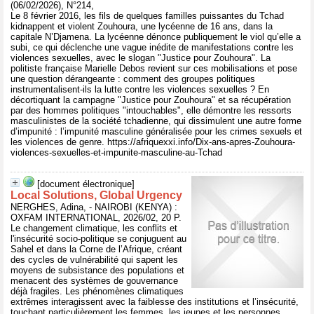
(06/02/2026), N°214,
Le 8 février 2016, les fils de quelques familles puissantes du Tchad
kidnappent et violent Zouhoura, une lycéenne de 16 ans, dans la
capitale N’Djamena. La lycéenne dénonce publiquement le viol qu’elle a
subi, ce qui déclenche une vague inédite de manifestations contre les
violences sexuelles, avec le slogan "Justice pour Zouhoura". La
politiste française Marielle Debos revient sur ces mobilisations et pose
une question dérangeante : comment des groupes politiques
instrumentalisent-ils la lutte contre les violences sexuelles ? En
décortiquant la campagne "Justice pour Zouhoura" et sa récupération
par des hommes politiques "intouchables", elle démontre les ressorts
masculinistes de la société tchadienne, qui dissimulent une autre forme
d’impunité : l’impunité masculine généralisée pour les crimes sexuels et
les violences de genre. https://afriquexxi.info/Dix-ans-apres-Zouhoura-
violences-sexuelles-et-impunite-masculine-au-Tchad
[document électronique]
Local Solutions, Global Urgency
NERGHES, Adina, - NAIROBI (KENYA) :
OXFAM INTERNATIONAL, 2026/02, 20 P.
Le changement climatique, les conflits et
l'insécurité socio-politique se conjuguent au
Sahel et dans la Corne de l’Afrique, créant
des cycles de vulnérabilité qui sapent les
moyens de subsistance des populations et
menacent des systèmes de gouvernance
déjà fragiles. Les phénomènes climatiques
extrêmes interagissent avec la faiblesse des institutions et l’insécurité,
touchant particulièrement les femmes, les jeunes et les personnes