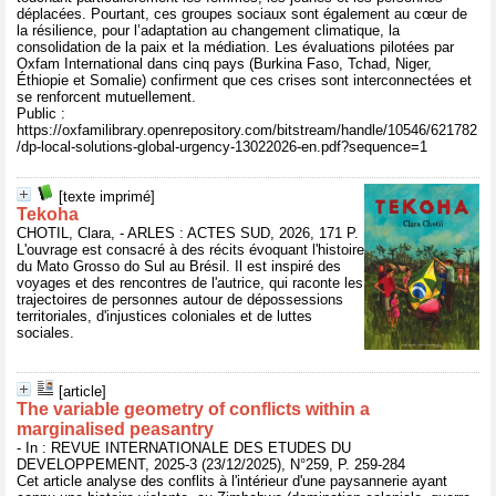
déplacées. Pourtant, ces groupes sociaux sont également au cœur de
la résilience, pour l’adaptation au changement climatique, la
consolidation de la paix et la médiation. Les évaluations pilotées par
Oxfam International dans cinq pays (Burkina Faso, Tchad, Niger,
Éthiopie et Somalie) confirment que ces crises sont interconnectées et
se renforcent mutuellement.
Public :
https://oxfamilibrary.openrepository.com/bitstream/handle/10546/621782
/dp-local-solutions-global-urgency-13022026-en.pdf?sequence=1
[texte imprimé]
Tekoha
CHOTIL, Clara, - ARLES : ACTES SUD, 2026, 171 P.
L'ouvrage est consacré à des récits évoquant l'histoire
du Mato Grosso do Sul au Brésil. Il est inspiré des
voyages et des rencontres de l'autrice, qui raconte les
trajectoires de personnes autour de dépossessions
territoriales, d'injustices coloniales et de luttes
sociales.
[article]
The variable geometry of conflicts within a
marginalised peasantry
- In : REVUE INTERNATIONALE DES ETUDES DU
DEVELOPPEMENT, 2025-3 (23/12/2025), N°259, P. 259-284
Cet article analyse des conflits à l'intérieur d'une paysannerie ayant