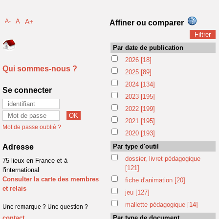
A-
A
A+
Affiner ou comparer
Par date de publication
2026
[18]
Qui sommes-nous ?
2025
[89]
2024
[134]
Se connecter
2023
[195]
2022
[199]
2021
[195]
Mot de passe oublié ?
2020
[193]
Adresse
Par type d'outil
dossier, livret pédagogique
75 lieux en France et à
[121]
l'international
Consulter la carte des membres
fiche d'animation
[20]
et relais
jeu
[127]
mallette pédagogique
[14]
Une remarque ? Une question ?
contact
Par type de document