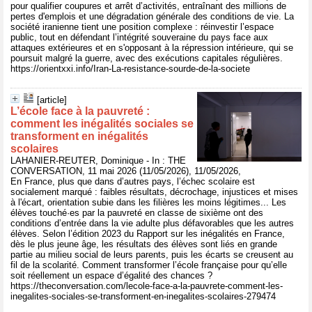
pour qualifier coupures et arrêt d’activités, entraînant des millions de
pertes d'emplois et une dégradation générale des conditions de vie. La
société iranienne tient une position complexe : réinvestir l’espace
public, tout en défendant l’intégrité souveraine du pays face aux
attaques extérieures et en s'opposant à la répression intérieure, qui se
poursuit malgré la guerre, avec des exécutions capitales régulières.
https://orientxxi.info/Iran-La-resistance-sourde-de-la-societe
[article]
L’école face à la pauvreté :
comment les inégalités sociales se
transforment en inégalités
scolaires
LAHANIER-REUTER, Dominique - In : THE
CONVERSATION, 11 mai 2026 (11/05/2026), 11/05/2026,
En France, plus que dans d’autres pays, l’échec scolaire est
socialement marqué : faibles résultats, décrochage, injustices et mises
à l'écart, orientation subie dans les filières les moins légitimes... Les
élèves touché·es par la pauvreté en classe de sixième ont des
conditions d’entrée dans la vie adulte plus défavorables que les autres
élèves. Selon l’édition 2023 du Rapport sur les inégalités en France,
dès le plus jeune âge, les résultats des élèves sont liés en grande
partie au milieu social de leurs parents, puis les écarts se creusent au
fil de la scolarité. Comment transformer l’école française pour qu’elle
soit réellement un espace d’égalité des chances ?
https://theconversation.com/lecole-face-a-la-pauvrete-comment-les-
inegalites-sociales-se-transforment-en-inegalites-scolaires-279474