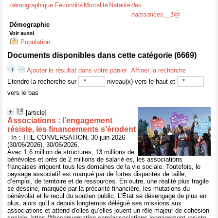
démographique
Fécondité
Mortalité
Natalité
des
naissances__1
@
Démographie
Voir aussi
Population
Documents disponibles dans cette catégorie (
6669
)
Ajouter le résultat dans votre panier
Affiner la recherche
Etendre la recherche sur
niveau(x) vers le haut et
vers le bas
[article]
Associations : l’engagement
résiste, les financements s’érodent
- In : THE CONVERSATION, 30 juin 2026
(30/06/2026), 30/06/2026,
Avec 1,6 million de structures, 13 millions de
bénévoles et près de 2 millions de salarié·es, les associations
françaises irriguent tous les domaines de la vie sociale. Toutefois, le
paysage associatif est marqué par de fortes disparités de taille,
d’emploi, de territoire et de ressources. En outre, une réalité plus fragile
se dessine, marquée par la précarité financière, les mutations du
bénévolat et le recul du soutien public. L'État se désengage de plus en
plus, alors qu'il a depuis longtemps délégué ses missions aux
associations et attend d'elles qu’elles jouent un rôle majeur de cohésion
sociale. https://theconversation.com/associations-lengagement-resiste-