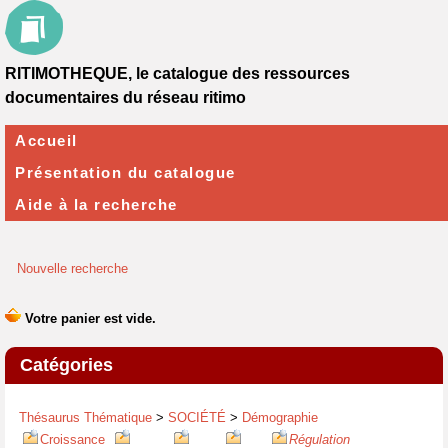
RITIMOTHEQUE, le catalogue des ressources
documentaires du réseau ritimo
Accueil
Présentation du catalogue
Aide à la recherche
Nouvelle recherche
Catégories
Thésaurus Thématique
>
SOCIÉTÉ
>
Démographie
Croissance
Régulation