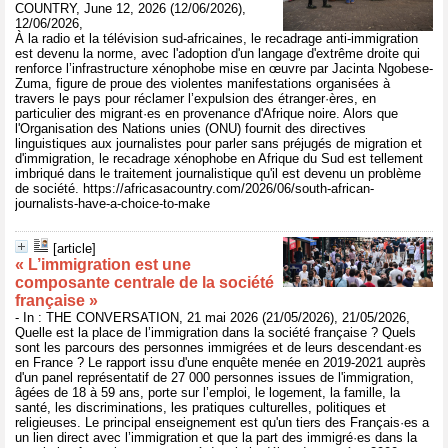
COUNTRY, June 12, 2026 (12/06/2026),
12/06/2026,
À la radio et la télévision sud-africaines, le recadrage anti-immigration
est devenu la norme, avec l'adoption d'un langage d'extrême droite qui
renforce l’infrastructure xénophobe mise en œuvre par Jacinta Ngobese-
Zuma, figure de proue des violentes manifestations organisées à
travers le pays pour réclamer l’expulsion des étranger·ères, en
particulier des migrant·es en provenance d'Afrique noire. Alors que
l'Organisation des Nations unies (ONU) fournit des directives
linguistiques aux journalistes pour parler sans préjugés de migration et
d'immigration, le recadrage xénophobe en Afrique du Sud est tellement
imbriqué dans le traitement journalistique qu'il est devenu un problème
de société. https://africasacountry.com/2026/06/south-african-
journalists-have-a-choice-to-make
[article]
« L’immigration est une
composante centrale de la société
française »
- In : THE CONVERSATION, 21 mai 2026 (21/05/2026), 21/05/2026,
Quelle est la place de l’immigration dans la société française ? Quels
sont les parcours des personnes immigrées et de leurs descendant·es
en France ? Le rapport issu d'une enquête menée en 2019-2021 auprès
d'un panel représentatif de 27 000 personnes issues de l'immigration,
âgées de 18 à 59 ans, porte sur l’emploi, le logement, la famille, la
santé, les discriminations, les pratiques culturelles, politiques et
religieuses. Le principal enseignement est qu'un tiers des Français·es a
un lien direct avec l’immigration et que la part des immigré·es dans la