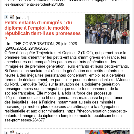
les-financements-serodent-284385
[article]
Petits‑enfants d’immigrés : du
diplôme à l’emploi, le modèle
républicain tient‑il ses promesses
?
- In : THE CONVERSATION, 29 juin 2026
(29/06/2026), 29/06/2026,
Grâce à l’enquête Trajectoires et Origines 2 (TeO2), qui permet pour la
première fois d’identifier les petits-enfants d’immigré·es en France, les
chercheur·es ont comparé les parcours de trois générations : les
immigré·es de première génération, leurs enfants et leurs petits-enfants.
Si l’ascension scolaire est réelle, la génération des petits-enfants se
heurte à des inégalités persistantes concernant l'emploi et à certaines
formes de déclassement, en particulier pour les descendant·es d'Afrique
du Nord. L'enquête TeO2 sur la situation de la troisième génération
renseigne moins sur l’immigration que sur le fonctionnement de la
société française. Elle montre à la fois la force des processus
d’égalisation sociale au fil des générations mais aussi la persistance
des inégalités liées à l’origine, notamment au sein des minorités
racisées, qui restent plus exposées au chômage, à la ségrégation
résidentielle et aux discriminations. https://theconversation.com/petits-
enfants-dimmigres-du-diplome-a-lemploi-le-modele-republicain-tient-il-
ses-promesses-284677
[article]