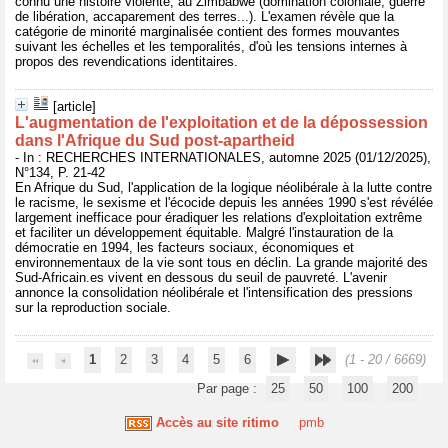
connu une histoire violente, au Zimbabwe (domination coloniale, guerre
de libération, accaparement des terres...). L'examen révèle que la
catégorie de minorité marginalisée contient des formes mouvantes
suivant les échelles et les temporalités, d'où les tensions internes à
propos des revendications identitaires.
[article]
L'augmentation de l'exploitation et de la dépossession
dans l'Afrique du Sud post-apartheid
- In : RECHERCHES INTERNATIONALES, automne 2025 (01/12/2025),
N°134, P. 21-42
En Afrique du Sud, l'application de la logique néolibérale à la lutte contre
le racisme, le sexisme et l'écocide depuis les années 1990 s'est révélée
largement inefficace pour éradiquer les relations d'exploitation extrême
et faciliter un développement équitable. Malgré l'instauration de la
démocratie en 1994, les facteurs sociaux, économiques et
environnementaux de la vie sont tous en déclin. La grande majorité des
Sud-Africain.es vivent en dessous du seuil de pauvreté. L'avenir
annonce la consolidation néolibérale et l'intensification des pressions
sur la reproduction sociale.
1
2
3
4
5
6
(1 - 20 / 6669)
Par page :
25
50
100
200
Accès au site ritimo
pmb