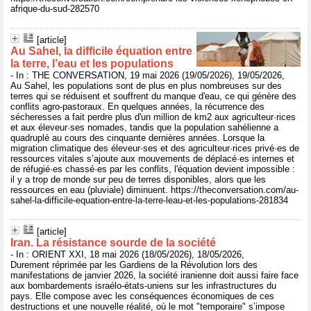
afrique-du-sud-282570
[article]
Au Sahel, la difficile équation entre
la terre, l’eau et les populations
- In : THE CONVERSATION, 19 mai 2026 (19/05/2026), 19/05/2026,
Au Sahel, les populations sont de plus en plus nombreuses sur des
terres qui se réduisent et souffrent du manque d'eau, ce qui génère des
conflits agro-pastoraux. En quelques années, la récurrence des
sécheresses a fait perdre plus d'un million de km2 aux agriculteur·rices
et aux éleveur·ses nomades, tandis que la population sahélienne a
quadruplé au cours des cinquante dernières années. Lorsque la
migration climatique des éleveur·ses et des agriculteur·rices privé·es de
ressources vitales s’ajoute aux mouvements de déplacé·es internes et
de réfugié·es chassé·es par les conflits, l'équation devient impossible :
il y a trop de monde sur peu de terres disponibles, alors que les
ressources en eau (pluviale) diminuent. https://theconversation.com/au-
sahel-la-difficile-equation-entre-la-terre-leau-et-les-populations-281834
[article]
Iran. La résistance sourde de la société
- In : ORIENT XXI, 18 mai 2026 (18/05/2026), 18/05/2026,
Durement réprimée par les Gardiens de la Révolution lors des
manifestations de janvier 2026, la société iranienne doit aussi faire face
aux bombardements israélo-états-uniens sur les infrastructures du
pays. Elle compose avec les conséquences économiques de ces
destructions et une nouvelle réalité, où le mot "temporaire" s’impose