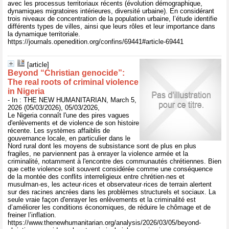
avec les processus territoriaux récents (évolution démographique,
dynamiques migratoires intérieures, diversité urbaine). En considérant
trois niveaux de concentration de la population urbaine, l’étude identifie
différents types de villes, ainsi que leurs rôles et leur importance dans
la dynamique territoriale.
https://journals.openedition.org/confins/69441#article-69441
[article]
Beyond “Christian genocide”:
The real roots of criminal violence
in Nigeria
- In : THE NEW HUMANITARIAN, March 5,
2026 (05/03/2026), 05/03/2026,
Le Nigeria connaît l'une des pires vagues
d'enlèvements et de violence de son histoire
récente. Les systèmes affaiblis de
gouvernance locale, en particulier dans le
Nord rural dont les moyens de subsistance sont de plus en plus
fragiles, ne parviennent pas à enrayer la violence armée et la
criminalité, notamment à l'encontre des communautés chrétiennes. Bien
que cette violence soit souvent considérée comme une conséquence
de la montée des conflits interreligieux entre chrétien·nes et
musulman·es, les acteur·rices et observateur·rices de terrain alertent
sur des racines ancrées dans les problèmes structurels et sociaux. La
seule vraie façon d'enrayer les enlèvements et la criminalité est
d’améliorer les conditions économiques, de réduire le chômage et de
freiner l’inflation.
https://www.thenewhumanitarian.org/analysis/2026/03/05/beyond-