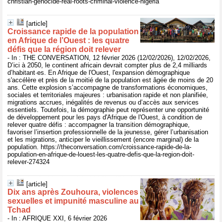
christian-genocide-real-roots-criminal-violence-nigeria
[article]
Croissance rapide de la population
en Afrique de l’Ouest : les quatre
défis que la région doit relever
- In : THE CONVERSATION, 12 février 2026 (12/02/2026), 12/02/2026,
D’ici à 2050, le continent africain devrait compter plus de 2,4 milliards
d’habitant·es. En Afrique de l'Ouest, l'expansion démographique
s'accélère et près de la moitié de la population est âgée de moins de 20
ans. Cette explosion s’accompagne de transformations économiques,
sociales et territoriales majeures : urbanisation rapide et non planifiée,
migrations accrues, inégalités de revenus ou d’accès aux services
essentiels. Toutefois, la démographie peut représenter une opportunité
de développement pour les pays d'Afrique de l'Ouest, à condition de
relever quatre défis : accompagner la transition démographique,
favoriser l’insertion professionnelle de la jeunesse, gérer l’urbanisation
et les migrations, anticiper le vieillissement (encore marginal) de la
population. https://theconversation.com/croissance-rapide-de-la-
population-en-afrique-de-louest-les-quatre-defis-que-la-region-doit-
relever-274324
[article]
Dix ans après Zouhoura, violences
sexuelles et impunité masculine au
Tchad
- In : AFRIQUE XXI, 6 février 2026