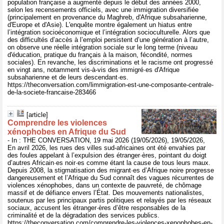
population française a augmenté depuis le début des années 2000,
selon les recensements officiels, avec une immigration diversifiée
(principalement en provenance du Maghreb, d'Afrique subsaharienne,
d'Europe et d'Asie). L'enquête montre également un hiatus entre
l’intégration socioéconomique et l’intégration socioculturelle. Alors que
des difficultés d’accès à l’emploi persistent d’une génération à l’autre,
on observe une réelle intégration sociale sur le long terme (niveau
d'éducation, pratique du français à la maison, fécondité, normes
sociales). En revanche, les discriminations et le racisme ont progressé
en vingt ans, notamment vis-à-vis des immigré·es d'Afrique
subsaharienne et de leurs descendant·es.
https://theconversation.com/limmigration-est-une-composante-centrale-
de-la-societe-francaise-283466
[article]
Comprendre les violences
xénophobes en Afrique du Sud
- In : THE CONVERSATION, 19 mai 2026 (19/05/2026), 19/05/2026,
En avril 2026, les rues des villes sud-africaines ont été envahies par
des foules appelant à l’expulsion des étranger·ères, pointant du doigt
d’autres Africain·es noir·es comme étant la cause de tous leurs maux.
Depuis 2008, la stigmatisation des migrant·es d’Afrique noire progresse
dangereusement et l’Afrique du Sud connaît des vagues récurrentes de
violences xénophobes, dans un contexte de pauvreté, de chômage
massif et de défiance envers l’État. Des mouvements nationalistes,
soutenus par les principaux partis politiques et relayés par les réseaux
sociaux, accusent les étranger·ères d’être responsables de la
criminalité et de la dégradation des services publics.
https://theconversation.com/comprendre-les-violences-xenophobes-en-