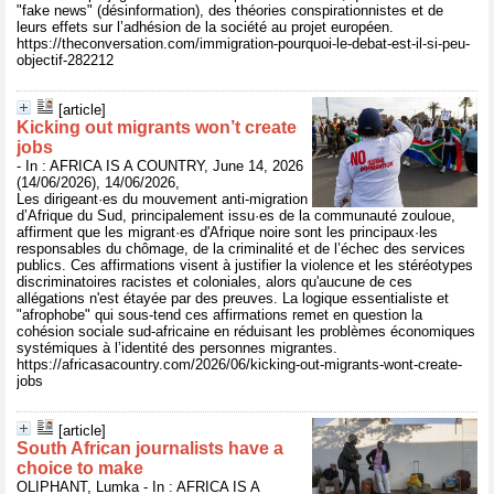
"fake news" (désinformation), des théories conspirationnistes et de
leurs effets sur l’adhésion de la société au projet européen.
https://theconversation.com/immigration-pourquoi-le-debat-est-il-si-peu-
objectif-282212
[article]
Kicking out migrants won’t create
jobs
- In : AFRICA IS A COUNTRY, June 14, 2026
(14/06/2026), 14/06/2026,
Les dirigeant·es du mouvement anti-migration
d’Afrique du Sud, principalement issu·es de la communauté zouloue,
affirment que les migrant·es d'Afrique noire sont les principaux·les
responsables du chômage, de la criminalité et de l’échec des services
publics. Ces affirmations visent à justifier la violence et les stéréotypes
discriminatoires racistes et coloniales, alors qu'aucune de ces
allégations n'est étayée par des preuves. La logique essentialiste et
"afrophobe" qui sous-tend ces affirmations remet en question la
cohésion sociale sud-africaine en réduisant les problèmes économiques
systémiques à l’identité des personnes migrantes.
https://africasacountry.com/2026/06/kicking-out-migrants-wont-create-
jobs
[article]
South African journalists have a
choice to make
OLIPHANT, Lumka - In : AFRICA IS A