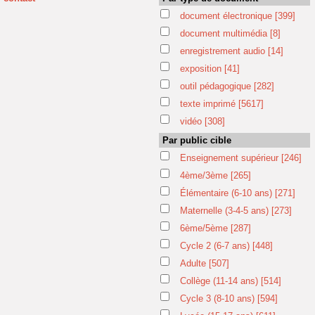
document électronique
[399]
document multimédia
[8]
enregistrement audio
[14]
exposition
[41]
outil pédagogique
[282]
texte imprimé
[5617]
vidéo
[308]
Par public cible
Enseignement supérieur
[246]
4ème/3ème
[265]
Élémentaire (6-10 ans)
[271]
Maternelle (3-4-5 ans)
[273]
6ème/5ème
[287]
Cycle 2 (6-7 ans)
[448]
Adulte
[507]
Collège (11-14 ans)
[514]
Cycle 3 (8-10 ans)
[594]