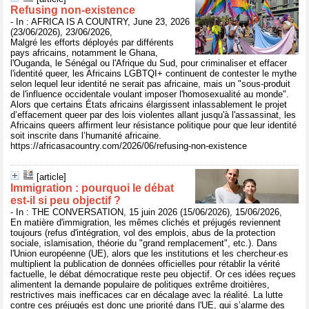
Refusing non-existence
- In : AFRICA IS A COUNTRY, June 23, 2026
(23/06/2026), 23/06/2026,
Malgré les efforts déployés par différents
pays africains, notamment le Ghana,
l'Ouganda, le Sénégal ou l'Afrique du Sud, pour criminaliser et effacer
l'identité queer, les Africains LGBTQI+ continuent de contester le mythe
selon lequel leur identité ne serait pas africaine, mais un "sous-produit
de l'influence occidentale voulant imposer l'homosexualité au monde".
Alors que certains États africains élargissent inlassablement le projet
d’effacement queer par des lois violentes allant jusqu'à l'assassinat, les
Africains queers affirment leur résistance politique pour que leur identité
soit inscrite dans l’humanité africaine.
https://africasacountry.com/2026/06/refusing-non-existence
[article]
Immigration : pourquoi le débat
est‑il si peu objectif ?
- In : THE CONVERSATION, 15 juin 2026 (15/06/2026), 15/06/2026,
En matière d'immigration, les mêmes clichés et préjugés reviennent
toujours (refus d'intégration, vol des emplois, abus de la protection
sociale, islamisation, théorie du "grand remplacement", etc.). Dans
l'Union européenne (UE), alors que les institutions et les chercheur·es
multiplient la publication de données officielles pour rétablir la vérité
factuelle, le débat démocratique reste peu objectif. Or ces idées reçues
alimentent la demande populaire de politiques extrême droitières,
restrictives mais inefficaces car en décalage avec la réalité. La lutte
contre ces préjugés est donc une priorité dans l'UE, qui s’alarme des