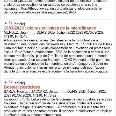
contra la Dictadura", avec le double objectif de sensibiliser la société
civile et de se positionner en tant que corporation sur la scène
nationale. https://theconversation.com/artistas-unidos-crise-de-la-
democratie-et-art-contestataire-au-perou-209648
[article]
1983-2023 : gloires et limites de la microfinance
MENDEZ, Juan - In : DEFIS SUD, édition 2022-2023 (01/07/2023),
N°140, P. 41-46
A l'occasion des quarante ans d'existence de la microfinance à
destination des populations défavorisées, Marc MEES militant de l'ONG
Humundi fait le point sur le développement de l'invention du professeur
Yunus. En Afrique subsaharienne, 35% de la population a accès à une
banque mobile mais, plus de 2 milliards de personnes dans le monde
n'ont pas accès à un service financier. L'ONG Humundi a été parmi les
pionnières européennes de la microfinance en Amérique du Sud et en
Afrique, principalement en milieu rural. Le principal défi pour l'avenir
dans le domaine agricole est le soutien à la transition agroécologique.
[article]
Dossier pesticides
BARLA, Nicolas ; JACCARD, Jonas - In : DEFIS SUD, édition 2022-
2023 (01/07/2023), N°140, P. 75-92
Un rapport d'ONG belges dénonce le commerce des substances actives
toxiques. Un certain nombre de ces substances continuent à être
exportées malgré leur interdiction. Ce commerce nuit à la santé des
producteurs et des consommateurs. Il menace la biodiversité et fragilise
la sécurité des systèmes alimentaires.