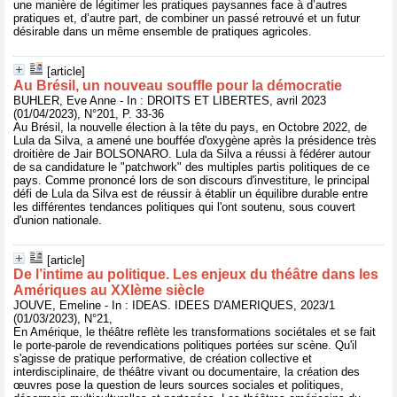
une manière de légitimer les pratiques paysannes face à d’autres
pratiques et, d’autre part, de combiner un passé retrouvé et un futur
désirable dans un même ensemble de pratiques agricoles.
[article]
Au Brésil, un nouveau souffle pour la démocratie
BUHLER, Eve Anne - In : DROITS ET LIBERTES, avril 2023
(01/04/2023), N°201, P. 33-36
Au Brésil, la nouvelle élection à la tête du pays, en Octobre 2022, de
Lula da Silva, a amené une bouffée d'oxygène après la présidence très
droitière de Jair BOLSONARO. Lula da Silva a réussi à fédérer autour
de sa candidature le "patchwork" des multiples partis politiques de ce
pays. Comme prononcé lors de son discours d'investiture, le principal
défi de Lula da Silva est de réussir à établir un équilibre durable entre
les différentes tendances politiques qui l'ont soutenu, sous couvert
d'union nationale.
[article]
De l’intime au politique. Les enjeux du théâtre dans les
Amériques au XXIème siècle
JOUVE, Emeline - In : IDEAS. IDEES D'AMERIQUES, 2023/1
(01/03/2023), N°21,
En Amérique, le théâtre reflète les transformations sociétales et se fait
le porte-parole de revendications politiques portées sur scène. Qu'il
s'agisse de pratique performative, de création collective et
interdisciplinaire, de théâtre vivant ou documentaire, la création des
œuvres pose la question de leurs sources sociales et politiques,