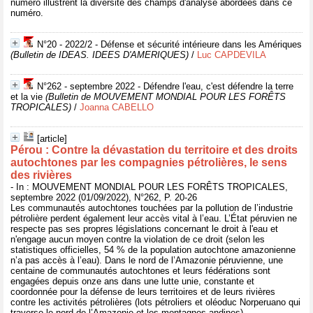
numéro illustrent la diversité des champs d'analyse abordées dans ce
numéro.
N°20 - 2022/2 - Défense et sécurité intérieure dans les Amériques
(Bulletin de IDEAS. IDEES D'AMERIQUES)
/
Luc CAPDEVILA
N°262 - septembre 2022 - Défendre l'eau, c'est défendre la terre
et la vie
(Bulletin de MOUVEMENT MONDIAL POUR LES FORÊTS
TROPICALES)
/
Joanna CABELLO
[article]
Pérou : Contre la dévastation du territoire et des droits
autochtones par les compagnies pétrolières, le sens
des rivières
- In : MOUVEMENT MONDIAL POUR LES FORÊTS TROPICALES,
septembre 2022 (01/09/2022), N°262, P. 20-26
Les communautés autochtones touchées par la pollution de l’industrie
pétrolière perdent également leur accès vital à l’eau. L’État péruvien ne
respecte pas ses propres législations concernant le droit à l'eau et
n'engage aucun moyen contre la violation de ce droit (selon les
statistiques officielles, 54 % de la population autochtone amazonienne
n’a pas accès à l’eau). Dans le nord de l’Amazonie péruvienne, une
centaine de communautés autochtones et leurs fédérations sont
engagées depuis onze ans dans une lutte unie, constante et
coordonnée pour la défense de leurs territoires et de leurs rivières
contre les activités pétrolières (lots pétroliers et oléoduc Norperuano qui
traverse le nord de l’Amazonie et les montagnes andines).