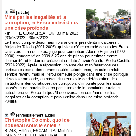
[article]
Miné par les inégalités et la
corruption, le Pérou enlisé dans
une crise profonde
- In : THE CONVERSATION, 30 mai 2023
(30/05/2023), 30/05/2023,
Le Pérou compte désormais trois anciens présidents incarcérés :
Alejandro Toledo (2001-2006), qui vient d’être extradé depuis les États-
Unis vers Lima où il sera jugé pour corruption, Alberto Fujimori (1990-
2000), condamné en 2009 à 25 ans de prison pour crimes contre
l’humanité, et le dernier président en date à avoir été élu, Pedro Castillo
(2021-2022). Après la répression violente des manifestations des
partisan·es issus des communautés autochtones, un calme relatif
semble revenu mais le Pérou demeure plongé dans une crise politique
et sociale profonde, en raison d'un contexte de détérioration des
institutions démocratiques, de corruption, d’impunité pour les abus
passés et de marginalisation persistante de la population rurale et
autochtone du Pérou. https://theconversation.com/mine-par-les-
inegalites-et-la-corruption-le-perou-enlise-dans-une-crise-profonde-
204986
[enregistrement audio]
Christophe Colomb, quoi de
nouveau sous le soleil ?
BLAIS, Hélène, ESCAMILLA, Michèle -
PARIS : SOCIETE NATIONALE DE