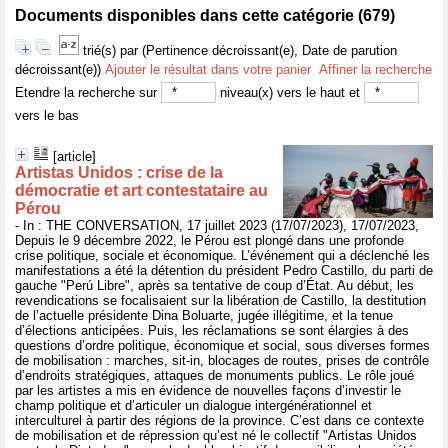
Documents disponibles dans cette catégorie (
679
)
trié(s) par
(Pertinence décroissant(e), Date de parution
décroissant(e))
Ajouter le résultat dans votre panier
Affiner la recherche
Etendre la recherche sur
niveau(x) vers le haut et
vers le bas
[article]
Artistas Unidos : crise de la
démocratie et art contestataire au
Pérou
- In : THE CONVERSATION, 17 juillet 2023 (17/07/2023), 17/07/2023,
Depuis le 9 décembre 2022, le Pérou est plongé dans une profonde
crise politique, sociale et économique. L’événement qui a déclenché les
manifestations a été la détention du président Pedro Castillo, du parti de
gauche "Perú Libre", après sa tentative de coup d’État. Au début, les
revendications se focalisaient sur la libération de Castillo, la destitution
de l’actuelle présidente Dina Boluarte, jugée illégitime, et la tenue
d’élections anticipées. Puis, les réclamations se sont élargies à des
questions d’ordre politique, économique et social, sous diverses formes
de mobilisation : marches, sit-in, blocages de routes, prises de contrôle
d’endroits stratégiques, attaques de monuments publics. Le rôle joué
par les artistes a mis en évidence de nouvelles façons d’investir le
champ politique et d’articuler un dialogue intergénérationnel et
interculturel à partir des régions de la province. C’est dans ce contexte
de mobilisation et de répression qu’est né le collectif "Artistas Unidos