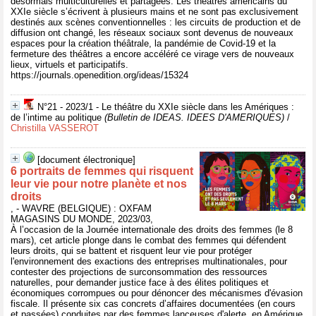
désormais multiculturelles et partagées. Les théâtres américains du
XXIe siècle s’écrivent à plusieurs mains et ne sont pas exclusivement
destinés aux scènes conventionnelles : les circuits de production et de
diffusion ont changé, les réseaux sociaux sont devenus de nouveaux
espaces pour la création théâtrale, la pandémie de Covid-19 et la
fermeture des théâtres a encore accéléré ce virage vers de nouveaux
lieux, virtuels et participatifs.
https://journals.openedition.org/ideas/15324
N°21 - 2023/1 - Le théâtre du XXIe siècle dans les Amériques :
de l’intime au politique
(Bulletin de IDEAS. IDEES D'AMERIQUES)
/
Christilla VASSEROT
[document électronique]
6 portraits de femmes qui risquent
leur vie pour notre planète et nos
droits
, - WAVRE (BELGIQUE) : OXFAM
MAGASINS DU MONDE, 2023/03,
À l’occasion de la Journée internationale des droits des femmes (le 8
mars), cet article plonge dans le combat des femmes qui défendent
leurs droits, qui se battent et risquent leur vie pour protéger
l'environnement des exactions des entreprises multinationales, pour
contester des projections de surconsommation des ressources
naturelles, pour demander justice face à des élites politiques et
économiques corrompues ou pour dénoncer des mécanismes d'évasion
fiscale. Il présente six cas concrets d’affaires documentées (en cours
et passées) conduites par des femmes lanceuses d'alerte, en Amérique