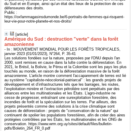
du Sud et en Europe, ainsi qu’un état des lieux de la protection de ces
défenseures des droits.
Public :
https://oxfammagasinsdumonde.be/6-portraits-de-femmes-qui-risquent-
leur-vie-pour-notre-planete-et-nos-droits/
[article]
Amérique du Sud : destruction "verte" dans la forêt
amazonienne
- In : MOUVEMENT MONDIAL POUR LES FORÊTS TROPICALES,
janvier 2023 (01/01/2023), N°264, P. 35-41
Les solutions fondées sur la nature, proposées par l'ONU depuis l'an
2000, sont remises en cause dans la lutte contre la déforestation. En
2021, le Brésil, la Bolivie, le Pérou et la Colombie sont les pays les plus
touchés au monde, en raison de la déforestation massive de la forêt
amazonienne. L'article montre comment l'accaparement de terres est lié
au système "capitaliste-néocolonial-patriarcal" : les grands projets de
développement et d’infrastructures tels que les barrages, les routes,
l’exploitation minière et l’extraction pétrolière sont perpétués par des
alliances entre les multinationales et les États. L'agro-industrie ne
cesse de progresser, entraînant une surexploitation forestière, des
incendies de forêt et la spéculation sur les terres. Par ailleurs, des
projets présentés comme des solutions à la crise climatique sont
causes de déforestation : projets de "conservation de la nature" qui
continuent de spolier les populations forestières, afin de créer des aires
protégées contrôlées par les États, les multinationales et les ONG de
conservation. https://www.wrm.org.uy/sites/default/files/bulletin-
pdfs/Boletin_264_FR_0.pdf