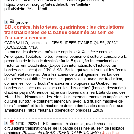
https://www.wrm.org.uy/sites/default/files/bulletin-
pdfs/Boletin_262_FR.pdf
[article]
BD, comics, historietas, quadrinhos : les circulations
transnationales de la bande dessinée au sein de
l’espace américain
CARABALLO, Laura - In : IDEAS. IDEES D'AMERIQUES, 2022/1
(01/03/2022), N°19,
La bande dessinée est présente depuis le XIXe siècle dans les
Amériques. Toutefois, le tout premier événement culturel consacré à la
promotion de la bande dessinée fut la Exposição Internacional de
Histórias em Quadrinhos (Exposition internationale d'histoires en
bandes dessinées) en 1951 à São Paulo, qui vantait surtout les "comic
books" états-uniens. Dans les zones de plurilinguisme, les bandes
dessinées sont diffusées dans les pays voisins avec une traduction,
comme les "comic books" états-uniens proposés au Québec, les
bandes dessinées mexicaines ou les "historietas" (bandes dessinées)
d’autres pays d’Amérique latine distribuées dans les États du sud des
États-Unis. Néanmoins, les États-Unis exercent encore un impérialisme
culturel sur tout le continent américain, avec la diffusion massive de
leurs "comics" et la distribution restreinte des bandes dessinées sud-
américaines. https://journals.openedition.org/ideas/12039
N°19 - 2022/1 - BD, comics, historietas, quadrinhos : les
circulations transnationales de la bande dessinée au sein de l’espace
américain
(Bulletin de IDEAS. IDEES D'AMERIQUES)
/
Jean-Paul