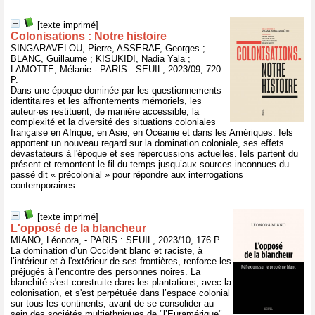
[texte imprimé]
Colonisations : Notre histoire
SINGARAVELOU, Pierre, ASSERAF, Georges ;
BLANC, Guillaume ; KISUKIDI, Nadia Yala ;
LAMOTTE, Mélanie - PARIS : SEUIL, 2023/09, 720
P.
Dans une époque dominée par les questionnements
identitaires et les affrontements mémoriels, les
auteur·es restituent, de manière accessible, la
complexité et la diversité des situations coloniales
française en Afrique, en Asie, en Océanie et dans les Amériques. Iels
apportent un nouveau regard sur la domination coloniale, ses effets
dévastateurs à l'époque et ses répercussions actuelles. Iels partent du
présent et remontent le fil du temps jusqu’aux sources inconnues du
passé dit « précolonial » pour répondre aux interrogations
contemporaines.
[texte imprimé]
L'opposé de la blancheur
MIANO, Léonora, - PARIS : SEUIL, 2023/10, 176 P.
La domination d’un Occident blanc et raciste, à
l’intérieur et à l'extérieur de ses frontières, renforce les
préjugés à l’encontre des personnes noires. La
blanchité s'est construite dans les plantations, avec la
colonisation, et s'est perpétuée dans l’espace colonial
sur tous les continents, avant de se consolider au
sein des sociétés multiethniques de "l’Euramérique"