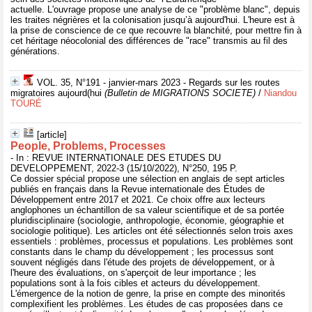
actuelle. L'ouvrage propose une analyse de ce "problème blanc", depuis
les traites négrières et la colonisation jusqu’à aujourd'hui. L'heure est à
la prise de conscience de ce que recouvre la blanchité, pour mettre fin à
cet héritage néocolonial des différences de "race" transmis au fil des
générations.
VOL. 35, N°191 - janvier-mars 2023 - Regards sur les routes
migratoires aujourd(hui
(Bulletin de MIGRATIONS SOCIETE)
/
Niandou
TOURÉ
[article]
People, Problems, Processes
- In : REVUE INTERNATIONALE DES ETUDES DU
DEVELOPPEMENT, 2022-3 (15/10/2022), N°250, 195 P.
Ce dossier spécial propose une sélection en anglais de sept articles
publiés en français dans la Revue internationale des Études de
Développement entre 2017 et 2021. Ce choix offre aux lecteurs
anglophones un échantillon de sa valeur scientifique et de sa portée
pluridisciplinaire (sociologie, anthropologie, économie, géographie et
sociologie politique). Les articles ont été sélectionnés selon trois axes
essentiels : problèmes, processus et populations. Les problèmes sont
constants dans le champ du développement ; les processus sont
souvent négligés dans l'étude des projets de développement, or à
l'heure des évaluations, on s'aperçoit de leur importance ; les
populations sont à la fois cibles et acteurs du développement.
L'émergence de la notion de genre, la prise en compte des minorités
complexifient les problèmes. Les études de cas proposées dans ce