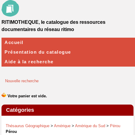
RITIMOTHEQUE, le catalogue des ressources
documentaires du réseau ritimo
Accueil
Présentation du catalogue
Aide à la recherche
Nouvelle recherche
Catégories
Thésaurus Géographique
>
Amérique
>
Amérique du Sud
>
Pérou
Pérou