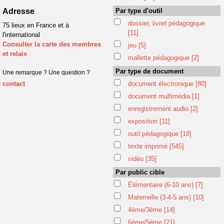
Adresse
Par type d'outil
dossier, livret pédagogique
75 lieux en France et à
[11]
l'international
Consulter la carte des membres
jeu
[5]
et relais
mallette pédagogique
[2]
Par type de document
Une remarque ? Une question ?
contact
document électronique
[80]
document multimédia
[1]
enregistrement audio
[2]
exposition
[11]
outil pédagogique
[18]
texte imprimé
[545]
vidéo
[35]
Par public cible
Élémentaire (6-10 ans)
[7]
Maternelle (3-4-5 ans)
[10]
4ème/3ème
[14]
6ème/5ème
[21]