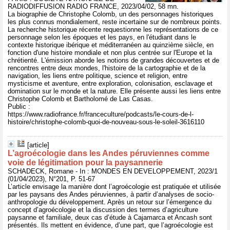
RADIODIFFUSION RADIO FRANCE, 2023/04/02, 58 mn.
La biographie de Christophe Colomb, un des personnages historiques
les plus connus mondialement, reste incertaine sur de nombreux points.
La recherche historique récente requestionne les représentations de ce
personnage selon les époques et les pays, en l'étudiant dans le
contexte historique ibérique et méditerranéen au quinzième siècle, en
fonction d'une histoire mondiale et non plus centrée sur l'Europe et la
chrétienté. L'émission aborde les notions de grandes découvertes et de
rencontres entre deux mondes, l'histoire de la cartographie et de la
navigation, les liens entre politique, science et religion, entre
mysticisme et aventure, entre exploration, colonisation, esclavage et
domination sur le monde et la nature. Elle présente aussi les liens entre
Christophe Colomb et Bartholomé de Las Casas.
Public :
https://www.radiofrance.fr/franceculture/podcasts/le-cours-de-l-
histoire/christophe-colomb-quoi-de-nouveau-sous-le-soleil-3616110
[article]
L’agroécologie dans les Andes péruviennes comme
voie de légitimation pour la paysannerie
SCHADECK, Romane - In : MONDES EN DEVELOPPEMENT, 2023/1
(01/04/2023), N°201, P. 51-67
L’article envisage la manière dont l’agroécologie est pratiquée et utilisée
par les paysans des Andes péruviennes, à partir d’analyses de socio-
anthropologie du développement. Après un retour sur l’émergence du
concept d’agroécologie et la discussion des termes d’agriculture
paysanne et familiale, deux cas d’étude à Cajamarca et Ancash sont
présentés. Ils mettent en évidence, d’une part, que l’agroécologie est