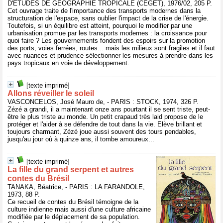
D'ETUDES DE GEOGRAPHIE TROPICALE (CEGET), 1976/02, 205 P.
Cet ouvrage traite de l'importance des transports modernes dans la
structuration de l'espace, sans oublier l'impact de la crise de l'énergie.
Toutefois, si un équilibre est atteint, pourquoi le modifier par une
urbanisation promue par les transports modernes : la croissance pour
quoi faire ? Les gouvernements fondent des espoirs sur la promotion
des ports, voies ferrées, routes... mais les milieux sont fragiles et il faut
avec nuances et prudence sélectionner les mesures à prendre dans les
pays tropicaux en voie de développement.
[texte imprimé]
Allons réveiller le soleil
VASCONCELOS, José Mauro de, - PARIS : STOCK, 1974, 326 P.
Zézé a grandi, il a maintenant onze ans pourtant il se sent triste, peut-
être le plus triste au monde. Un petit crapaud très laid propose de le
protéger et l'aider à se défendre de tout dans la vie. Elève brillant et
toujours charmant, Zézé joue aussi souvent des tours pendables,
jusqu'au jour où à quinze ans, il tombe amoureux...
[texte imprimé]
La fille du grand serpent et autres
contes du Brésil
TANAKA, Béatrice, - PARIS : LA FARANDOLE,
1973, 88 P.
Ce recueil de contes du Brésil témoigne de la
culture indienne mais aussi d'une culture africaine
modifiée par le déplacement de sa population.