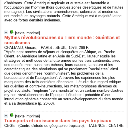
d'habitants. Cette Amérique tropicale et australe est favorable à
l'occupation par l'homme (hors quelques zones désertiques et de hautes
montagnes). Les civilisations amérindiennes, coloniales et modernes
ont modelé les paysages naturels. Cette Amérique est à majorité latine,
avec de fortes densités indiennes.
[texte imprimé]
Mythes révolutionnaires du Tiers monde : Guérillas et
socialismes
CHALIAND, Gérard, - PARIS : SEUIL, 1976, 266 P.
"Après sept années de séjours et d'enquêtes en Afrique, au Proche-
Orient, en Amérique latine et en Asie du Sud-Est, l'auteur étudie les
stratégies et méthodes de la lutte armée sur les trois continents, avec
ses succès mais aussi ses échecs, leurs causes, la nature et les
caractéristiques des révolutions qui se proclament "socialistes" ainsi
que celles dénommées "communistes", les problèmes de la
bureaucratie et de l'autogestion". A travers les expériences les plus
marquantes des trois dernières décennies, il étudie d'un regard critique
les guérillas et contre-insurrections, les métamorphoses diverses du
projet socialiste, l'euphorie "tiersmondiste" et un certain nombre d'autres
mythes révolutionnaires de l'époque. L'étude est précédée d'une
introduction générale consacrée au sous-développement du tiers monde
et à sa dépendance (p. 23-58).
[texte imprimé]
Transports et croissance dans les pays tropicaux
CEGET (Centre d'étude de géographie tropicale), - TALENCE : CENTRE