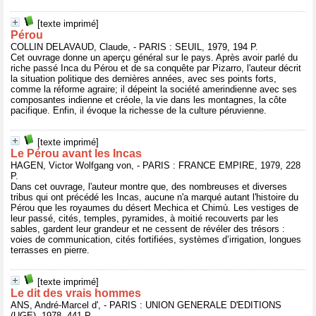
[texte imprimé]
Pérou
COLLIN DELAVAUD, Claude, - PARIS : SEUIL, 1979, 194 P.
Cet ouvrage donne un aperçu général sur le pays. Après avoir parlé du
riche passé Inca du Pérou et de sa conquête par Pizarro, l'auteur décrit
la situation politique des dernières années, avec ses points forts,
comme la réforme agraire; il dépeint la société amerindienne avec ses
composantes indienne et créole, la vie dans les montagnes, la côte
pacifique. Enfin, il évoque la richesse de la culture péruvienne.
[texte imprimé]
Le Pérou avant les Incas
HAGEN, Victor Wolfgang von, - PARIS : FRANCE EMPIRE, 1979, 228
P.
Dans cet ouvrage, l'auteur montre que, des nombreuses et diverses
tribus qui ont précédé les Incas, aucune n'a marqué autant l'histoire du
Pérou que les royaumes du désert Mechica et Chimù. Les vestiges de
leur passé, cités, temples, pyramides, à moitié recouverts par les
sables, gardent leur grandeur et ne cessent de révéler des trésors :
voies de communication, cités fortifiées, systèmes d’irrigation, longues
terrasses en pierre.
[texte imprimé]
Le dit des vrais hommes
ANS, André-Marcel d', - PARIS : UNION GENERALE D'EDITIONS
(UGE), 1978, 441 P.