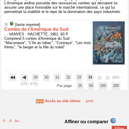
L'Amérique andine possède des ressources variées qui devraient lui
assurer une place honorable sur le marché interntational, ce qui lui
permettrait la stabilité et le rejet de la domination des pays industriels.
[texte imprimé]
Contes de l'Amérique du Sud
, - VANVES : HACHETTE, 1961, 60 P.
Comprend 5 contes d'Amérique du Sud :
"Maconaura", "L'île au tabac", "Coniraya", "Les trois
frères", "le berger et la fille du soleil".
29
30
31
32
33
34
(661 -
679 / 679)
Par page :
25
50
100
200
Accès au site ritimo
pmb
A-
A
A+
Affiner ou comparer