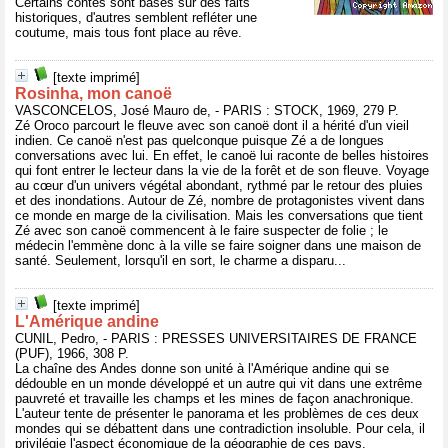
Certains contes sont basés sur des faits
historiques, d'autres semblent refléter une
coutume, mais tous font place au rêve.
[texte imprimé]
Rosinha, mon canoë
VASCONCELOS, José Mauro de, - PARIS : STOCK, 1969, 279 P.
Zé Oroco parcourt le fleuve avec son canoë dont il a hérité d'un vieil
indien. Ce canoë n'est pas quelconque puisque Zé a de longues
conversations avec lui. En effet, le canoë lui raconte de belles histoires
qui font entrer le lecteur dans la vie de la forêt et de son fleuve. Voyage
au cœur d'un univers végétal abondant, rythmé par le retour des pluies
et des inondations. Autour de Zé, nombre de protagonistes vivent dans
ce monde en marge de la civilisation. Mais les conversations que tient
Zé avec son canoë commencent à le faire suspecter de folie ; le
médecin l'emmène donc à la ville se faire soigner dans une maison de
santé. Seulement, lorsqu'il en sort, le charme a disparu...
[texte imprimé]
L'Amérique andine
CUNIL, Pedro, - PARIS : PRESSES UNIVERSITAIRES DE FRANCE
(PUF), 1966, 308 P.
La chaîne des Andes donne son unité à l'Amérique andine qui se
dédouble en un monde développé et un autre qui vit dans une extrême
pauvreté et travaille les champs et les mines de façon anachronique.
L'auteur tente de présenter le panorama et les problèmes de ces deux
mondes qui se débattent dans une contradiction insoluble. Pour cela, il
privilégie l'aspect économique de la géographie de ces pays.