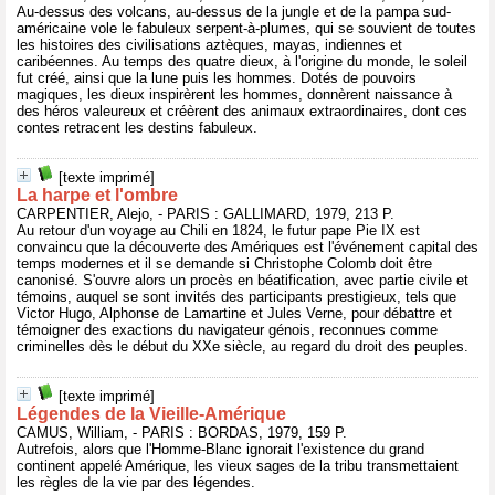
Au-dessus des volcans, au-dessus de la jungle et de la pampa sud-
américaine vole le fabuleux serpent-à-plumes, qui se souvient de toutes
les histoires des civilisations aztèques, mayas, indiennes et
caribéennes. Au temps des quatre dieux, à l'origine du monde, le soleil
fut créé, ainsi que la lune puis les hommes. Dotés de pouvoirs
magiques, les dieux inspirèrent les hommes, donnèrent naissance à
des héros valeureux et créèrent des animaux extraordinaires, dont ces
contes retracent les destins fabuleux.
[texte imprimé]
La harpe et l'ombre
CARPENTIER, Alejo, - PARIS : GALLIMARD, 1979, 213 P.
Au retour d'un voyage au Chili en 1824, le futur pape Pie IX est
convaincu que la découverte des Amériques est l'événement capital des
temps modernes et il se demande si Christophe Colomb doit être
canonisé. S'ouvre alors un procès en béatification, avec partie civile et
témoins, auquel se sont invités des participants prestigieux, tels que
Victor Hugo, Alphonse de Lamartine et Jules Verne, pour débattre et
témoigner des exactions du navigateur génois, reconnues comme
criminelles dès le début du XXe siècle, au regard du droit des peuples.
[texte imprimé]
Légendes de la Vieille-Amérique
CAMUS, William, - PARIS : BORDAS, 1979, 159 P.
Autrefois, alors que l'Homme-Blanc ignorait l'existence du grand
continent appelé Amérique, les vieux sages de la tribu transmettaient
les règles de la vie par des légendes.