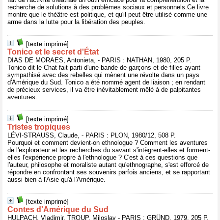
recherche de solutions à des problèmes sociaux et personnels.Ce livre
montre que le théâtre est politique, et qu'il peut être utilisé comme une
arme dans la lutte pour la libération des peuples.
[texte imprimé]
Tonico et le secret d'État
DIAS DE MORAES, Antonieta, - PARIS : NATHAN, 1980, 205 P.
Tonico dit le Chat fait parti d'une bande de garçons et de filles ayant
sympathisé avec des rebelles qui mènent une révolte dans un pays
d'Amérique du Sud. Tonico a été nommé agent de liaison ; en rendant
de précieux services, il va être inévitablement mêlé à de palpitantes
aventures.
[texte imprimé]
Tristes tropiques
LÉVI-STRAUSS, Claude, - PARIS : PLON, 1980/12, 508 P.
Pourquoi et comment devient-on ethnologue ? Comment les aventures
de l'explorateur et les recherches du savant s'intègrent-elles et forment-
elles l'expérience propre à l'ethnologue ? C'est à ces questions que
l'auteur, philosophe et moraliste autant qu'ethnographe, s'est efforcé de
répondre en confrontant ses souvenirs parfois anciens, et se rapportant
aussi bien à l'Asie qu'à l'Amérique.
[texte imprimé]
Contes d'Amérique du Sud
HULPACH, Vladimir, TROUP, Miloslav - PARIS : GRÜND, 1979, 205 P.