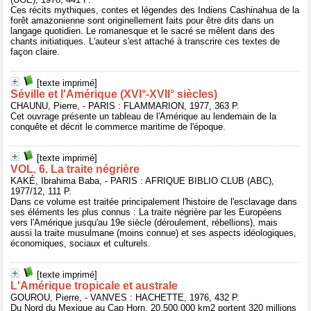
Ces récits mythiques, contes et légendes des Indiens Cashinahua de la
forêt amazonienne sont originellement faits pour être dits dans un
langage quotidien. Le romanesque et le sacré se mêlent dans des
chants initiatiques. L'auteur s'est attaché à transcrire ces textes de
façon claire.
[texte imprimé]
Séville et l'Amérique (XVI°-XVII° siècles)
CHAUNU, Pierre, - PARIS : FLAMMARION, 1977, 363 P.
Cet ouvrage présente un tableau de l'Amérique au lendemain de la
conquête et décrit le commerce maritime de l'époque.
[texte imprimé]
VOL. 6. La traite négrière
KAKÉ, Ibrahima Baba, - PARIS : AFRIQUE BIBLIO CLUB (ABC),
1977/12, 111 P.
Dans ce volume est traitée principalement l'histoire de l'esclavage dans
ses éléments les plus connus : La traite négrière par les Européens
vers l'Amérique jusqu'au 19e siècle (déroulement, rébellions), mais
aussi la traite musulmane (moins connue) et ses aspects idéologiques,
économiques, sociaux et culturels.
[texte imprimé]
L'Amérique tropicale et australe
GOUROU, Pierre, - VANVES : HACHETTE, 1976, 432 P.
Du Nord du Mexique au Cap Horn, 20.500.000 km2 portent 320 millions