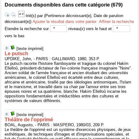
Documents disponibles dans cette catégorie (
679
)
trié(s) par
(Pertinence décroissant(e), Date de parution
décroissant(e))
Ajouter le résultat dans votre panier
Affiner la recherche
Etendre la recherche sur
niveau(x) vers le haut et
vers le bas
[texte imprimé]
Le putsch
UPDIKE, John, - PARIS : GALLIMARD, 1980, 353 P.
Le putsch raconte l'histoire flamboyante et tragique du colonel Hakim
Ellelloû, président-dictateur de l'ex-colonie française imaginaire "Noire".
Ancien soldat de l'armée française et ancien étudiant des universités
américaines, le colonel Ellelloû est écartelé entre deux cultures,
africaine et américaine, tiraillé par des idéologies antinomiques, l'Islam
et le marxisme, et travaillé dans sa chair par l'amour entre ses trois
épouses noires et sa quatrième, blanche. Hakim Ellelloû incarne les
oppositions fondamentales et irréductibles entre des cultures et
systèmes de valeurs différents.
[texte imprimé]
Théâtre de l'opprimé
BOAL, Augusto, - PARIS : MASPERO, 1980/03, 209 P.
Le théâtre de l'opprimé est un système d'exercices physiques, de jeux
esthétiques, de techniques d'images et d'improvisations spéciales, et
fait de l'activité théâtrale un outil efficace pour la compréhension et la