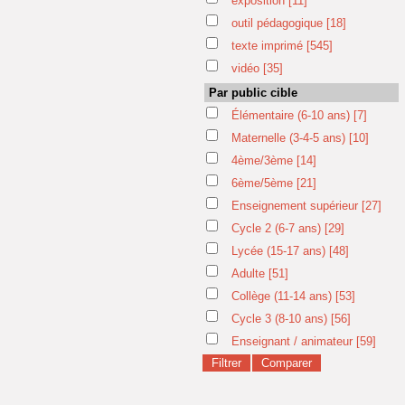
exposition
[11]
outil pédagogique
[18]
texte imprimé
[545]
vidéo
[35]
Par public cible
Élémentaire (6-10 ans)
[7]
Maternelle (3-4-5 ans)
[10]
4ème/3ème
[14]
6ème/5ème
[21]
Enseignement supérieur
[27]
Cycle 2 (6-7 ans)
[29]
Lycée (15-17 ans)
[48]
Adulte
[51]
Collège (11-14 ans)
[53]
Cycle 3 (8-10 ans)
[56]
Enseignant / animateur
[59]