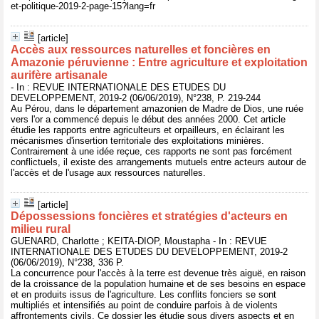
et-politique-2019-2-page-15?lang=fr
[article]
Accès aux ressources naturelles et foncières en
Amazonie péruvienne : Entre agriculture et exploitation
aurifère artisanale
- In : REVUE INTERNATIONALE DES ETUDES DU
DEVELOPPEMENT, 2019-2 (06/06/2019), N°238, P. 219-244
Au Pérou, dans le département amazonien de Madre de Dios, une ruée
vers l'or a commencé depuis le début des années 2000. Cet article
étudie les rapports entre agriculteurs et orpailleurs, en éclairant les
mécanismes d'insertion territoriale des exploitations minières.
Contrairement à une idée reçue, ces rapports ne sont pas forcément
conflictuels, il existe des arrangements mutuels entre acteurs autour de
l'accès et de l'usage aux ressources naturelles.
[article]
Dépossessions foncières et stratégies d'acteurs en
milieu rural
GUENARD, Charlotte ; KEITA-DIOP, Moustapha - In : REVUE
INTERNATIONALE DES ETUDES DU DEVELOPPEMENT, 2019-2
(06/06/2019), N°238, 336 P.
La concurrence pour l'accès à la terre est devenue très aiguë, en raison
de la croissance de la population humaine et de ses besoins en espace
et en produits issus de l'agriculture. Les conflits fonciers se sont
multipliés et intensifiés au point de conduire parfois à de violents
affrontements civils. Ce dossier les étudie sous divers aspects et en