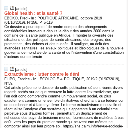
[article]
Global health : et la santé ?
EBOKO, Fred - In : POLITIQUE AFRICAINE, octobre 2019
(01/10/2019), N°156, P. 5-119
Ce dossier a pour objectif de rendre compte des changements
considérables intervenus depuis le début des années 2000 dans le
domaine de la santé publique en Afrique. Il montre la diversité des
situations et des politiques de santé africaines, des progrès, des
promesses, des échecs et des succès. Il souligne, au-delà des
avancées sanitaires, les enjeux politiques et idéologiques de la nouvelle
gouvernance mondiale de la santé et de l'intervention d'une constellation
d'acteurs sur ce terrain.
[article]
Extractivisme : lutter contre le déni
FLIPO, Fabrice - In : ÉCOLOGIE & POLITIQUE, 2019/2 (01/07/2019),
N°59,
Cet article présente le dossier de cette publication où sont réunis divers
regards portés sur ce que recouvre la lutte contre l’extractivisme, que
l’on doit donc comprendre comme un mouvement social, ou plus
exactement comme un ensemble d’initiatives cherchant à se fédérer ou
se coordonner et à faire système. Le terme extractivisme renouvelle et
réactualise l’analyse d’un système qui s’apparente à un colonialisme
perpétué sous d’autres formes, permettant un déplacement de
richesses des pays du troisième monde, fournisseurs de matières à bas
coût, vers les pays du premier monde qui peuvent eux-mêmes se
comporter ainsi sur leur propre sol. https://shs.cairn.info/revue-ecologie-