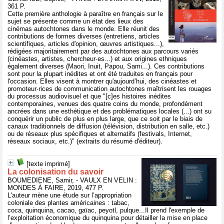
361 P.
Cette première anthologie à paraître en français sur le
sujet se présente comme un état des lieux des
cinémas autochtones dans le monde. Elle réunit des
contributions de formes diverses (entretiens, articles
scientifiques, articles d'opinion, œuvres artistiques...),
rédigées majoritairement par des autochtones aux parcours variés
(cinéastes, artistes, chercheur·es...) et aux origines ethniques
également diverses (Maori, Inuit, Papou, Sami...). Ces contributions
sont pour la plupart inédites et ont été traduites en français pour
l'occasion. Elles visent à montrer qu'aujourd’hui, des cinéastes et
promoteur·rices de communication autochtones maîtrisent les rouages
du processus audiovisuel et que "[c]es histoires inédites
contemporaines, venues des quatre coins du monde, profondément
ancrées dans une esthétique et des problématiques locales (...) ont su
conquérir un public de plus en plus large, que ce soit par le biais de
canaux traditionnels de diffusion (télévision, distribution en salle, etc.)
ou de réseaux plus spécifiques et alternatifs (festivals, Internet,
réseaux sociaux, etc.)" (extraits du résumé d'éditeur).
[texte imprimé]
La colonisation du savoir
BOUMEDIENE, Samir, - VAULX EN VELIN :
MONDES À FAIRE, 2019, 477 P.
L'auteur mène une étude sur l’appropriation
coloniale des plantes américaines : tabac,
coca, quinquina, cacao, gaïac, peyotl, pulque...Il prend l'exemple de
l’exploitation économique du quinquina pour détailler la mise en place