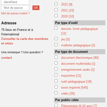
2022
[8]
2021
[15]
Mot de passe oublié ?
2020
[10]
Adresse
Par type d'outil
dossier, livret pédagogique
75 lieux en France et à
[11]
l'international
Consulter la carte des membres
jeu
[5]
et relais
mallette pédagogique
[2]
Par type de document
Une remarque ? Une question ?
contact
document électronique
[80]
document multimédia
[1]
enregistrement audio
[2]
exposition
[11]
outil pédagogique
[18]
texte imprimé
[545]
vidéo
[35]
Par public cible
Élémentaire (6-10 ans)
[7]