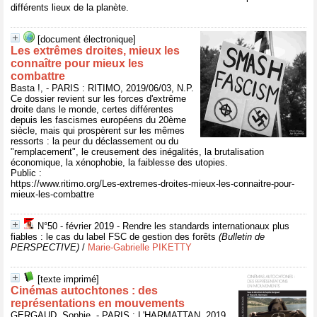
différents lieux de la planète.
[document électronique]
Les extrêmes droites, mieux les
connaître pour mieux les
combattre
Basta !, - PARIS : RITIMO, 2019/06/03, N.P.
Ce dossier revient sur les forces d'extrême
droite dans le monde, certes différentes
depuis les fascismes européens du 20ème
siècle, mais qui prospèrent sur les mêmes
ressorts : la peur du déclassement ou du
"remplacement", le creusement des inégalités, la brutalisation
économique, la xénophobie, la faiblesse des utopies.
Public :
https://www.ritimo.org/Les-extremes-droites-mieux-les-connaitre-pour-
mieux-les-combattre
N°50 - février 2019 - Rendre les standards internationaux plus
fiables : le cas du label FSC de gestion des forêts
(Bulletin de
PERSPECTIVE)
/
Marie-Gabrielle PIKETTY
[texte imprimé]
Cinémas autochtones : des
représentations en mouvements
GERGAUD, Sophie, - PARIS : L'HARMATTAN, 2019,