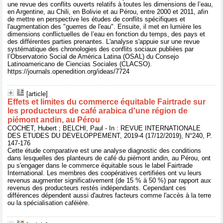
une revue des conflits ouverts relatifs à toutes les dimensions de l’eau,
en Argentine, au Chili, en Bolivie et au Pérou, entre 2000 et 2011, afin
de mettre en perspective les études de conflits spécifiques et
l'augmentation des "guerres de l'eau". Ensuite, il met en lumière les
dimensions conflictuelles de l’eau en fonction du temps, des pays et
des différentes parties prenantes. L'analyse s'appuie sur une revue
systématique des chronologies des conflits sociaux publiées par
l’Observatorio Social de América Latina (OSAL) du Consejo
Latinoamericano de Ciencias Sociales (CLACSO).
https://journals.openedition.org/ideas/7724
[article]
Effets et limites du commerce équitable Fairtrade sur
les producteurs de café arabica d'une région de
piémont andin, au Pérou
COCHET, Hubert ; BELCHI, Paul - In : REVUE INTERNATIONALE
DES ETUDES DU DEVELOPPEMENT, 2019-4 (17/12/2019), N°240, P.
147-176
Cette étude comparative est une analyse diagnostic des conditions
dans lesquelles des planteurs de café du piémont andin, au Pérou, ont
pu s'engager dans le commerce équitable sous le label Fairtrade
International. Les membres des coopératives certifiées ont vu leurs
revenus augmenter significativement (de 15 % à 50 %) par rapport aux
revenus des producteurs restés indépendants. Cependant ces
différences dépendent aussi d'autres facteurs comme l'accès à la terre
ou la spécialisation caféière.