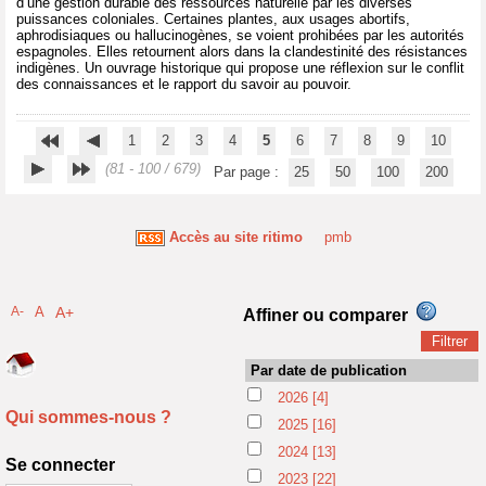
d’une gestion durable des ressources naturelle par les diverses
puissances coloniales. Certaines plantes, aux usages abortifs,
aphrodisiaques ou hallucinogènes, se voient prohibées par les autorités
espagnoles. Elles retournent alors dans la clandestinité des résistances
indigènes. Un ouvrage historique qui propose une réflexion sur le conflit
des connaissances et le rapport du savoir au pouvoir.
1
2
3
4
5
6
7
8
9
10
(81 - 100 / 679)
Par page :
25
50
100
200
Accès au site ritimo
pmb
A-
A
A+
Affiner ou comparer
Par date de publication
2026
[4]
Qui sommes-nous ?
2025
[16]
2024
[13]
Se connecter
2023
[22]