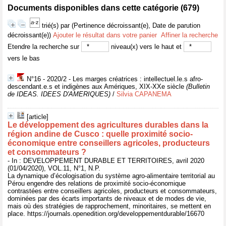
Documents disponibles dans cette catégorie (
679
)
trié(s) par
(Pertinence décroissant(e), Date de parution
décroissant(e))
Ajouter le résultat dans votre panier
Affiner la recherche
Etendre la recherche sur
niveau(x) vers le haut et
vers le bas
N°16 - 2020/2 - Les marges créatrices : intellectuel.le.s afro-
descendant.e.s et indigènes aux Amériques, XIX-XXe siècle
(Bulletin
de IDEAS. IDEES D'AMERIQUES)
/
Silvia CAPANEMA
[article]
Le développement des agricultures durables dans la
région andine de Cusco : quelle proximité socio-
économique entre conseillers agricoles, producteurs
et consommateurs ?
- In : DEVELOPPEMENT DURABLE ET TERRITOIRES, avril 2020
(01/04/2020), VOL.11, N°1, N.P.
La dynamique d’écologisation du système agro-alimentaire territorial au
Pérou engendre des relations de proximité socio-économique
contrastées entre conseillers agricoles, producteurs et consommateurs,
dominées par des écarts importants de niveaux et de modes de vie,
mais où des stratégies de rapprochement, minoritaires, se mettent en
place. https://journals.openedition.org/developpementdurable/16670