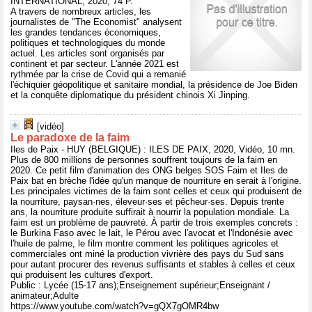
INTERNATIONAL, 2020, 74 P.
A travers de nombreux articles, les
journalistes de "The Economist" analysent
les grandes tendances économiques,
politiques et technologiques du monde
actuel. Les articles sont organisés par
continent et par secteur. L'année 2021 est
rythmée par la crise de Covid qui a remanié
l'échiquier géopolitique et sanitaire mondial, la présidence de Joe Biden
et la conquête diplomatique du président chinois Xi Jinping.
[vidéo]
Le paradoxe de la faim
Iles de Paix - HUY (BELGIQUE) : ILES DE PAIX, 2020, Vidéo, 10 mn.
Plus de 800 millions de personnes souffrent toujours de la faim en
2020. Ce petit film d'animation des ONG belges SOS Faim et Iles de
Paix bat en brèche l'idée qu'un manque de nourriture en serait à l'origine.
Les principales victimes de la faim sont celles et ceux qui produisent de
la nourriture, paysan·nes, éleveur·ses et pêcheur·ses. Depuis trente
ans, la nourriture produite suffirait à nourrir la population mondiale. La
faim est un problème de pauvreté. À partir de trois exemples concrets :
le Burkina Faso avec le lait, le Pérou avec l'avocat et l'Indonésie avec
l'huile de palme, le film montre comment les politiques agricoles et
commerciales ont miné la production vivrière des pays du Sud sans
pour autant procurer des revenus suffisants et stables à celles et ceux
qui produisent les cultures d'export.
Public : Lycée (15-17 ans);Enseignement supérieur;Enseignant /
animateur;Adulte
https://www.youtube.com/watch?v=gQX7gOMR4bw