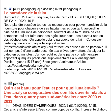
[outil pédagogique] : dossier, livret pédagogique
Le paradoxe de la faim
Humundi (SOS Faim) Belgique, Iles de Paix - HUY (BELGIQUE) : ILES
DE PAIX, 2020, 10 P.
Notre planète possède toutes les ressources pour pouvoir produire de la
nourriture pour chacun·e de ses habitant·es et pourtant, aujourd’hui,
plus de 800 millions de personnes souffrent de la faim. 80% de ces
personnes qui ont faim sont des agriculteur·rices, des éleveur·ses ou
des pêcheur·ses. On appelle cela le paradoxe de la faim. Ce dossier
pédagogique accompagne le support vidéo
(https://paradoxedelafaim.org/) qui retrace les causes de ce paradoxe. Il
est composé d'une partie destinée aux élèves permettant d'analyser la
vidéo en 50 minutes, d'un correctif et d'une partie complémentaire
apportant quelques précisions supplémentaires aux enseignants.
Public : Lycée (15-17 ans);Enseignant / animateur;Adulte
https://paradoxedelafaim.org/wp-
content/uploads/2020/06/2019_Paradoxe-de-la-faim_Dossier-
p%C3%A9dagogique-V4.pdf
[article]
Qui s’est battu pour l’eau et pour quoi luttaient-ils ?
Une analyse comparative des conflits ouverts relatifs à
l’eau dans quatre pays sud-américains entre 2000 et
2011
- In : IDEAS. IDEES D'AMERIQUES, 2020/1 (01/01/2020), N°15,
Cet article s'intéresse à l’eau comme objet de conflit. Il présente d’abord