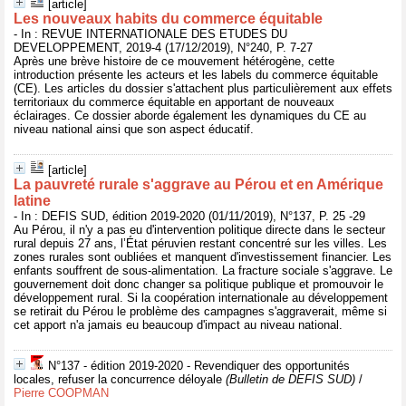
[article]
Les nouveaux habits du commerce équitable
- In : REVUE INTERNATIONALE DES ETUDES DU
DEVELOPPEMENT, 2019-4 (17/12/2019), N°240, P. 7-27
Après une brève histoire de ce mouvement hétérogène, cette
introduction présente les acteurs et les labels du commerce équitable
(CE). Les articles du dossier s'attachent plus particulièrement aux effets
territoriaux du commerce équitable en apportant de nouveaux
éclairages. Ce dossier aborde également les dynamiques du CE au
niveau national ainsi que son aspect éducatif.
[article]
La pauvreté rurale s'aggrave au Pérou et en Amérique
latine
- In : DEFIS SUD, édition 2019-2020 (01/11/2019), N°137, P. 25 -29
Au Pérou, il n'y a pas eu d'intervention politique directe dans le secteur
rural depuis 27 ans, l’État péruvien restant concentré sur les villes. Les
zones rurales sont oubliées et manquent d'investissement financier. Les
enfants souffrent de sous-alimentation. La fracture sociale s'aggrave. Le
gouvernement doit donc changer sa politique publique et promouvoir le
développement rural. Si la coopération internationale au développement
se retirait du Pérou le problème des campagnes s'aggraverait, même si
cet apport n'a jamais eu beaucoup d'impact au niveau national.
N°137 - édition 2019-2020 - Revendiquer des opportunités
locales, refuser la concurrence déloyale
(Bulletin de DEFIS SUD)
/
Pierre COOPMAN