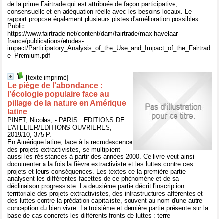
de la prime Fairtrade qui est attribuée de façon participative,
consensuelle et en adéquation réelle avec les besoins locaux. Le
rapport propose également plusieurs pistes d'amélioration possibles.
Public :
https://www.fairtrade.net/content/dam/fairtrade/max-havelaar-
france/publications/etudes-
impact/Participatory_Analysis_of_the_Use_and_Impact_of_the_Fairtrad
e_Premium.pdf
[texte imprimé]
Le piège de l'abondance :
l'écologie populaire face au
pillage de la nature en Amérique
latine
PINET, Nicolas, - PARIS : EDITIONS DE
L'ATELIER/EDITIONS OUVRIERES,
2019/10, 375 P.
En Amérique latine, face à la recrudescence
des projets extractivistes, se multiplient
aussi les résistances à partir des années 2000. Ce livre veut ainsi
documenter à la fois la fièvre extractiviste et les luttes contre ces
projets et leurs conséquences. Les textes de la première partie
analysent les différentes facettes de ce phénomène et de sa
déclinaison progressiste. La deuxième partie décrit l'inscription
territoriale des projets extractivistes, des infrastructures afférentes et
des luttes contre la prédation capitaliste, souvent au nom d'une autre
conception du bien vivre. La troisième et dernière partie présente sur la
base de cas concrets les différents fronts de luttes : terre