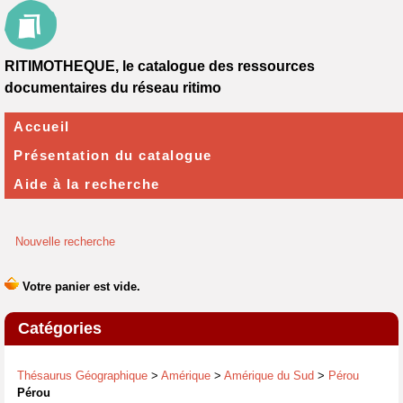
RITIMOTHEQUE, le catalogue des ressources
documentaires du réseau ritimo
Accueil
Présentation du catalogue
Aide à la recherche
Nouvelle recherche
Catégories
Thésaurus Géographique
>
Amérique
>
Amérique du Sud
>
Pérou
Pérou