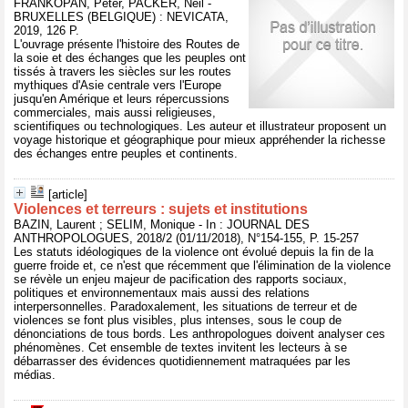
FRANKOPAN, Peter, PACKER, Neil -
BRUXELLES (BELGIQUE) : NEVICATA,
2019, 126 P.
L'ouvrage présente l'histoire des Routes de
la soie et des échanges que les peuples ont
tissés à travers les siècles sur les routes
mythiques d'Asie centrale vers l'Europe
jusqu'en Amérique et leurs répercussions
commerciales, mais aussi religieuses,
scientifiques ou technologiques. Les auteur et illustrateur proposent un
voyage historique et géographique pour mieux appréhender la richesse
des échanges entre peuples et continents.
[article]
Violences et terreurs : sujets et institutions
BAZIN, Laurent ; SELIM, Monique - In : JOURNAL DES
ANTHROPOLOGUES, 2018/2 (01/11/2018), N°154-155, P. 15-257
Les statuts idéologiques de la violence ont évolué depuis la fin de la
guerre froide et, ce n'est que récemment que l'élimination de la violence
se révèle un enjeu majeur de pacification des rapports sociaux,
politiques et environnementaux mais aussi des relations
interpersonnelles. Paradoxalement, les situations de terreur et de
violences se font plus visibles, plus intenses, sous le coup de
dénonciations de tous bords. Les anthropologues doivent analyser ces
phénomènes. Cet ensemble de textes invitent les lecteurs à se
débarrasser des évidences quotidiennement matraquées par les
médias.