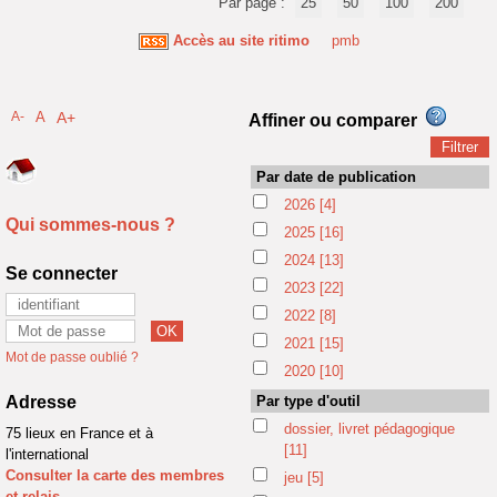
Par page :
25
50
100
200
Accès au site ritimo
pmb
A-
A
A+
Affiner ou comparer
Par date de publication
2026
[4]
Qui sommes-nous ?
2025
[16]
2024
[13]
Se connecter
2023
[22]
2022
[8]
2021
[15]
Mot de passe oublié ?
2020
[10]
Adresse
Par type d'outil
dossier, livret pédagogique
75 lieux en France et à
[11]
l'international
Consulter la carte des membres
jeu
[5]
et relais