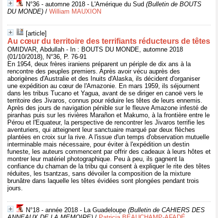
N°36 - automne 2018 - L'Amérique du Sud
(Bulletin de BOUTS
DU MONDE)
/
William MAUXION
[article]
Au cœur du territoire des terrifiants réducteurs de têtes
OMIDVAR, Abdullah - In : BOUTS DU MONDE, automne 2018
(01/10/2018), N°36, P. 76-91
En 1954, deux frères iraniens préparent un périple de dix ans à la
rencontre des peuples premiers. Après avoir vécu auprès des
aborigènes d'Australie et des Inuits d'Alaska, ils décident d'organiser
une expédition au cœur de l'Amazonie. En mars 1959, ils séjournent
dans les tribus Tucano et Yagua, avant de se diriger en canoë vers le
territoire des Jivaros, connus pour réduire les têtes de leurs ennemis.
Après des jours de navigation pénible sur le fleuve Amazone infesté de
piranhas puis sur les rivières Marañon et Makumo, à la frontière entre le
Pérou et l'Equateur, la perspective de rencontrer les Jivaros terrifie les
aventuriers, qui atteignent leur sanctuaire marqué par deux flèches
plantées en croix sur la rive. A l'issue d'un temps d'observation mutuelle
interminable mais nécessaire, pour éviter à l'expédition un destin
funeste, les auteurs commencent par offrir des cadeaux à leurs hôtes et
montrer leur matériel photographique. Peu à peu, ils gagnent la
confiance du chaman de la tribu qui consent à expliquer le rite des têtes
réduites, les tsantzas, sans dévoiler la composition de la mixture
brunâtre dans laquelle les têtes évidées sont plongées pendant trois
jours.
N°18 - année 2018 - La Guadeloupe
(Bulletin de CAHIERS DES
ANNEAUX DE LA MEMOIRE)
/
Patricia BEAUCHAMP-AFADÉ