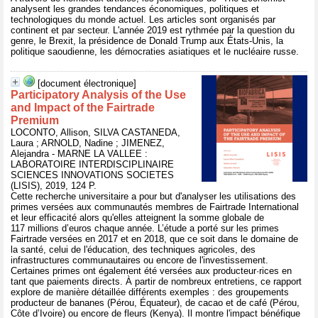
analysent les grandes tendances économiques, politiques et
technologiques du monde actuel. Les articles sont organisés par
continent et par secteur. L'année 2019 est rythmée par la question du
genre, le Brexit, la présidence de Donald Trump aux États-Unis, la
politique saoudienne, les démocraties asiatiques et le nucléaire russe.
[document électronique]
Participatory Analysis of the Use
and Impact of the Fairtrade
Premium
LOCONTO, Allison, SILVA CASTANEDA,
Laura ; ARNOLD, Nadine ; JIMENEZ,
Alejandra - MARNE LA VALLEE :
LABORATOIRE INTERDISCIPLINAIRE
SCIENCES INNOVATIONS SOCIETES
(LISIS), 2019, 124 P.
Cette recherche universitaire a pour but d'analyser les utilisations des
primes versées aux communautés membres de Fairtrade International
et leur efficacité alors qu'elles atteignent la somme globale de
117 millions d’euros chaque année. L’étude a porté sur les primes
Fairtrade versées en 2017 et en 2018, que ce soit dans le domaine de
la santé, celui de l'éducation, des techniques agricoles, des
infrastructures communautaires ou encore de l'investissement.
Certaines primes ont également été versées aux producteur·rices en
tant que paiements directs. À partir de nombreux entretiens, ce rapport
explore de manière détaillée différents exemples : des groupements
producteur de bananes (Pérou, Équateur), de cacao et de café (Pérou,
Côte d’Ivoire) ou encore de fleurs (Kenya). Il montre l'impact bénéfique