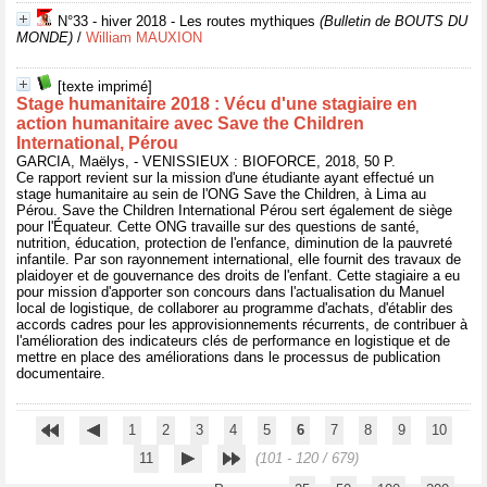
N°33 - hiver 2018 - Les routes mythiques
(Bulletin de BOUTS DU
MONDE)
/
William MAUXION
[texte imprimé]
Stage humanitaire 2018 : Vécu d'une stagiaire en
action humanitaire avec Save the Children
International, Pérou
GARCIA, Maëlys, - VENISSIEUX : BIOFORCE, 2018, 50 P.
Ce rapport revient sur la mission d'une étudiante ayant effectué un
stage humanitaire au sein de l'ONG Save the Children, à Lima au
Pérou. Save the Children International Pérou sert également de siège
pour l'Équateur. Cette ONG travaille sur des questions de santé,
nutrition, éducation, protection de l'enfance, diminution de la pauvreté
infantile. Par son rayonnement international, elle fournit des travaux de
plaidoyer et de gouvernance des droits de l'enfant. Cette stagiaire a eu
pour mission d'apporter son concours dans l'actualisation du Manuel
local de logistique, de collaborer au programme d'achats, d'établir des
accords cadres pour les approvisionnements récurrents, de contribuer à
l'amélioration des indicateurs clés de performance en logistique et de
mettre en place des améliorations dans le processus de publication
documentaire.
1
2
3
4
5
6
7
8
9
10
11
(101 - 120 / 679)