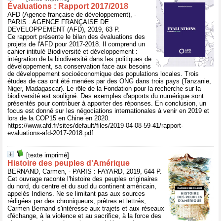
Évaluations : Rapport 2017/2018
AFD (Agence française de développement), -
PARIS : AGENCE FRANÇAISE DE
DEVELOPPEMENT (AFD), 2019, 63 P.
Ce rapport présente le bilan des évaluations des
projets de l'AFD pour 2017-2018. Il comprend un
cahier intitulé Biodiversité et développement :
intégration de la biodiversité dans les politiques de
développement, sa conservation face aux besoins
de développement socioéconomique des populations locales. Trois
études de cas ont été menées par des ONG dans trois pays (Tanzanie,
Niger, Madagascar). Le rôle de la Fondation pour la recherche sur la
biodiversité est souligné. Des exemples d'apports du numérique sont
présentés pour contribuer à apporter des réponses. En conclusion, un
focus est donné sur les négociations internationales à venir en 2019 et
lors de la COP15 en Chine en 2020.
https://www.afd.fr/sites/default/files/2019-04-08-59-41/rapport-
evaluations-afd-2017-2018.pdf
[texte imprimé]
Histoire des peuples d'Amérique
BERNAND, Carmen, - PARIS : FAYARD, 2019, 644 P.
Cet ouvrage raconte l'histoire des peuples originaires
du nord, du centre et du sud du continent américain,
appelés Indiens. Ne se limitant pas aux sources
rédigées par des chroniqueurs, prêtres et lettrés,
Carmen Bernand s'intéresse aux trajets et aux réseaux
d'échange, à la violence et au sacrifice, à la force des