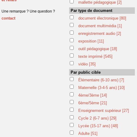
mallette pédagogique
[2]
Par type de document
Une remarque ? Une question ?
contact
document électronique
[80]
document multimédia
[1]
enregistrement audio
[2]
exposition
[11]
outil pédagogique
[18]
texte imprimé
[545]
vidéo
[35]
Par public cible
Élémentaire (6-10 ans)
[7]
Maternelle (3-4-5 ans)
[10]
4ème/3ème
[14]
6ème/5ème
[21]
Enseignement supérieur
[27]
Cycle 2 (6-7 ans)
[29]
Lycée (15-17 ans)
[48]
Adulte
[51]