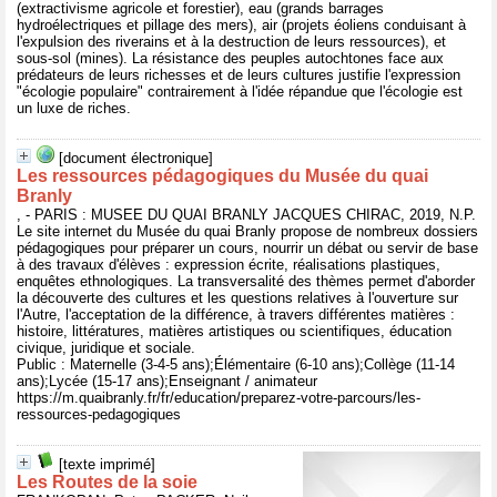
(extractivisme agricole et forestier), eau (grands barrages
hydroélectriques et pillage des mers), air (projets éoliens conduisant à
l'expulsion des riverains et à la destruction de leurs ressources), et
sous-sol (mines). La résistance des peuples autochtones face aux
prédateurs de leurs richesses et de leurs cultures justifie l'expression
"écologie populaire" contrairement à l'idée répandue que l'écologie est
un luxe de riches.
[document électronique]
Les ressources pédagogiques du Musée du quai
Branly
, - PARIS : MUSEE DU QUAI BRANLY JACQUES CHIRAC, 2019, N.P.
Le site internet du Musée du quai Branly propose de nombreux dossiers
pédagogiques pour préparer un cours, nourrir un débat ou servir de base
à des travaux d'élèves : expression écrite, réalisations plastiques,
enquêtes ethnologiques. La transversalité des thèmes permet d'aborder
la découverte des cultures et les questions relatives à l'ouverture sur
l'Autre, l'acceptation de la différence, à travers différentes matières :
histoire, littératures, matières artistiques ou scientifiques, éducation
civique, juridique et sociale.
Public : Maternelle (3-4-5 ans);Élémentaire (6-10 ans);Collège (11-14
ans);Lycée (15-17 ans);Enseignant / animateur
https://m.quaibranly.fr/fr/education/preparez-votre-parcours/les-
ressources-pedagogiques
[texte imprimé]
Les Routes de la soie