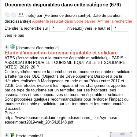
Documents disponibles dans cette catégorie (
679
)
trié(s) par
(Pertinence décroissant(e), Date de parution
décroissant(e))
Ajouter le résultat dans votre panier
Affiner la recherche
Etendre la recherche sur
niveau(x) vers le haut et
vers le bas
[document électronique]
Étude d’impact du tourisme équitable et solidaire
ATES (Association pour le tourisme équitable et solidaire), - PARIS :
ASSOCIATION POUR LE TOURISME EQUITABLE ET SOLIDAIRE
(ATES), 2019, 20 P.
Cette synthèse mesure la contribution du tourisme équi­table et solidaire
à l’atteinte des ODD (Objectifs de Développement Durable) à partir
d'études réalisées à Madagascar, en Inde et au Pérou entre 2017 et
2019. Ces études évaluent les impacts et les changements apportés
par ce type de tourisme sur un territoire, sur ses habitants, ses
associations et ses coopératives de tourisme équitable et solidaire.
Sont proposées quelques recommandations pour renforcer l’impact du
tourisme équitable et solidaire sur les ter­ritoires et les communautés
d’accueil.
Public :
https://www.tourismesolidaire.org/medias/shares_files/synthese-
etudeimpact2019-web_2045418148.pdf
[texte imprimé]