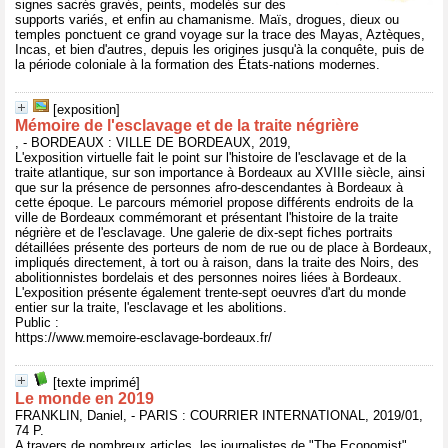
signes sacrés gravés, peints, modelés sur des
supports variés, et enfin au chamanisme. Maïs, drogues, dieux ou
temples ponctuent ce grand voyage sur la trace des Mayas, Aztèques,
Incas, et bien d'autres, depuis les origines jusqu'à la conquête, puis de
la période coloniale à la formation des États-nations modernes.
[exposition]
Mémoire de l'esclavage et de la traite négrière
, - BORDEAUX : VILLE DE BORDEAUX, 2019,
L'exposition virtuelle fait le point sur l'histoire de l'esclavage et de la
traite atlantique, sur son importance à Bordeaux au XVIIIe siècle, ainsi
que sur la présence de personnes afro-descendantes à Bordeaux à
cette époque. Le parcours mémoriel propose différents endroits de la
ville de Bordeaux commémorant et présentant l'histoire de la traite
négrière et de l'esclavage. Une galerie de dix-sept fiches portraits
détaillées présente des porteurs de nom de rue ou de place à Bordeaux,
impliqués directement, à tort ou à raison, dans la traite des Noirs, des
abolitionnistes bordelais et des personnes noires liées à Bordeaux.
L'exposition présente également trente-sept oeuvres d'art du monde
entier sur la traite, l'esclavage et les abolitions.
Public :
https://www.memoire-esclavage-bordeaux.fr/
[texte imprimé]
Le monde en 2019
FRANKLIN, Daniel, - PARIS : COURRIER INTERNATIONAL, 2019/01,
74 P.
A travers de nombreux articles, les journalistes de "The Economist"