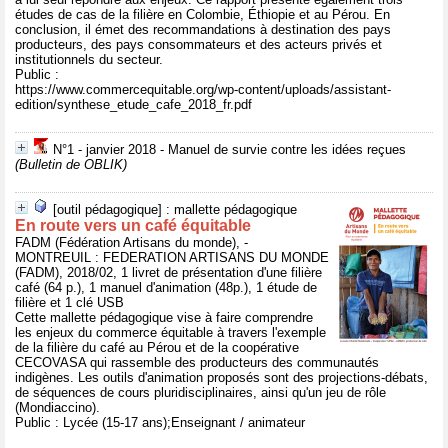
études de cas de la filière en Colombie, Éthiopie et au Pérou. En
conclusion, il émet des recommandations à destination des pays
producteurs, des pays consommateurs et des acteurs privés et
institutionnels du secteur.
Public :
https://www.commercequitable.org/wp-content/uploads/assistant-
edition/synthese_etude_cafe_2018_fr.pdf
N°1 - janvier 2018 - Manuel de survie contre les idées reçues
(Bulletin de OBLIK)
[outil pédagogique] : mallette pédagogique
En route vers un café équitable
FADM (Fédération Artisans du monde), -
MONTREUIL : FEDERATION ARTISANS DU MONDE
(FADM), 2018/02, 1 livret de présentation d'une filière
café (64 p.), 1 manuel d'animation (48p.), 1 étude de
filière et 1 clé USB
Cette mallette pédagogique vise à faire comprendre
les enjeux du commerce équitable à travers l'exemple
de la filière du café au Pérou et de la coopérative
CECOVASA qui rassemble des producteurs des communautés
indigènes. Les outils d'animation proposés sont des projections-débats,
de séquences de cours pluridisciplinaires, ainsi qu'un jeu de rôle
(Mondiaccino).
Public : Lycée (15-17 ans);Enseignant / animateur