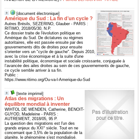
[document électronique]
Amérique du Sud : La fin d’un cycle ?
Autres Brésils, SEZERINO, Glauber - PARIS :
RITIMO, 2018/05/30, N.P.
Ce dossier traite de l'évolution politique en
Amérique du Sud. De dictatures ou régimes
autoritaires, elle est passée ensuite par des
gouvernements dits de droites pour ensuite
s'orienter vers un "cycle de gauche". Depuis 2010,
avec la crise économique et à la suite d'une
instabilité politique, économique et sociale croissante, conjuguée à
l’avancée des ailes droites au sein de ces gouvernements de gauche,
ce cycle semble arriver à sa fin.
Public :
https://www.ritimo.org/Ou-va-l-Amerique-du-Sud
[texte imprimé]
Atlas des migrations : Un
équilibre mondial à inventer
WIHTOL DE WENDEN, Catherine, BENOIT-
GUYOD, Madeleine - PARIS :
AUTREMENT, 2018/05, 95 P.
La question des migrations est l'un des
grands enjeux du XXI° siècle. Tout en ne
concernant que 3,5% de la population de la
planète, le phénomène s'est mondialisé.