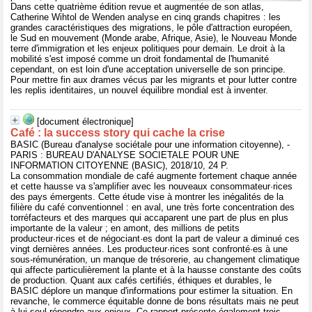
Dans cette quatrième édition revue et augmentée de son atlas,
Catherine Wihtol de Wenden analyse en cinq grands chapitres : les
grandes caractéristiques des migrations, le pôle d'attraction européen,
le Sud en mouvement (Monde arabe, Afrique, Asie), le Nouveau Monde
terre d'immigration et les enjeux politiques pour demain. Le droit à la
mobilité s'est imposé comme un droit fondamental de l'humanité
cependant, on est loin d'une acceptation universelle de son principe.
Pour mettre fin aux drames vécus par les migrants et pour lutter contre
les replis identitaires, un nouvel équilibre mondial est à inventer.
[document électronique]
Café : la success story qui cache la crise
BASIC (Bureau d'analyse sociétale pour une information citoyenne), -
PARIS : BUREAU D'ANALYSE SOCIETALE POUR UNE
INFORMATION CITOYENNE (BASIC), 2018/10, 24 P.
La consommation mondiale de café augmente fortement chaque année
et cette hausse va s'amplifier avec les nouveaux consommateur·rices
des pays émergents. Cette étude vise à montrer les inégalités de la
filière du café conventionnel : en aval, une très forte concentration des
torréfacteurs et des marques qui accaparent une part de plus en plus
importante de la valeur ; en amont, des millions de petits
producteur·rices et de négociant·es dont la part de valeur a diminué ces
vingt dernières années. Les producteur·rices sont confronté·es à une
sous-rémunération, un manque de trésorerie, au changement climatique
qui affecte particulièrement la plante et à la hausse constante des coûts
de production. Quant aux cafés certifiés, éthiques et durables, le
BASIC déplore un manque d'informations pour estimer la situation. En
revanche, le commerce équitable donne de bons résultats mais ne peut
à lui seul répondre aux enjeux. Ce rapport présente également trois