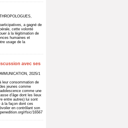
 ANTHROPOLOGUES,
participatives, a gagné de
bérale, cette volonté
uer à la légitimation de
ciences humaines et
utre usage de la
iscussion avec ses
OMMUNICATION, 2025/1
 à leur consommation de
ne des jeunes comme
r l’adolescence comme une
lasse d’âge dont les lieux
e entre autres) lui sont
e à la façon dont ces
évoiler en contrôlant son
penedition.org/rfsic/16567