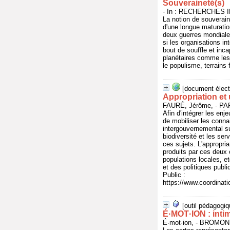
Souveraineté(s)
- In : RECHERCHES IN
La notion de souveraine
d'une longue maturation
deux guerres mondiales
si les organisations i
bout de souffle et inca
planétaires comme les 
le populisme, terrains 
[document élect
Appropriation et 
FAURÉ, Jérôme, - P
Afin d'intégrer les en
de mobiliser les connai
intergouvernemental sur
biodiversité et les se
ces sujets. L'appropri
produits par ces deux 
populations locales, e
et des politiques publi
Public :
https://www.coordinat
[outil pédagogiq
É·MOT·ION : intim
É·mot·ion, - BROMONT