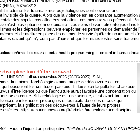
AN, Ruhee Zubair - LONDRES (ROYAUME UNI) : HUMANITARIAN
HPN), 2025/08/13,
flit moderne, les traumatismes psychologiques sont devenus une
 invisible de la guerre. Alors que la violence est en constante augmentation 
entale des populations affectées ont atteint des niveaux sans précédent. Pour
ue n'est plus optionnel ni secondaire : ces soins doivent être intégrés dans l
tismes et les dépressions peuvent empêcher les personnes de demander de l'a
s-mêmes et de mettre en place des actions de survie (quête de nourriture et d'a
taires savent qu'il n'y aura pas d'après et que les maux restés sans traitemen
publication/invisible-scars-mental-health-programming-is-crucial-in-humanitari
 discipline loin d’être hors-sol
 L'UNESCO, juillet-septembre 2025 (26/06/2025), S.N.,
nces humaines, l'archéologie avance au gré de découvertes et de
 qui bousculent les certitudes passées. L’idée selon laquelle les chasseurs-
urvus d’intelligence ou que l’agriculture aurait favorisé une concentration du
i remise en cause. Si l’archéologie est une science, c’est avant tout une
uencée par les idées préconçues et les récits de celles et ceux qui
nterprètent, la signification des découvertes à l'aune de leurs propres
s siècles. https://courier.unesco.org/fr/articles/archeologie-une-discipline-
/2 - Face à l’injonction participative
(Bulletin de JOURNAL DES ANTHRO