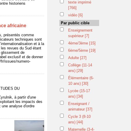
texte imprimé
entre historiens
[766]
vidéo
[6]
Par public cible
nce africaine
Enseignement
gos, présentés comme
supérieur
[7]
icateurs techniques sont
4ème/3ème
[15]
nternationalisation et à la
, les revues du Sud étant
6ème/5ème
[19]
e glissement de
abel exclusif et de donner
Adulte
[27]
/fr/issues/numero-
Collège (11-14
ans)
[29]
Élémentaire (6-
10 ans)
[30]
 ETUDES DU
Lycée (15-17
ans)
[34]
rulnik, à partir d'une
xploitant les impacts des
Enseignant /
t une analyse d'ordre
animateur
[37]
Cycle 3 (8-10
ans)
[44]
Maternelle (3-4-