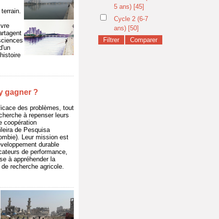
5 ans)
[45]
terrain.
Cycle 2 (6-7
ivre
ans)
[50]
artagent
 sciences
d'un
histoire
 y gagner ?
fficace des problèmes, tout
echerche à repenser leurs
de coopération
leira de Pesquisa
ombie). Leur mission est
éveloppement durable
icateurs de performance,
ise à appréhender la
 de recherche agricole.