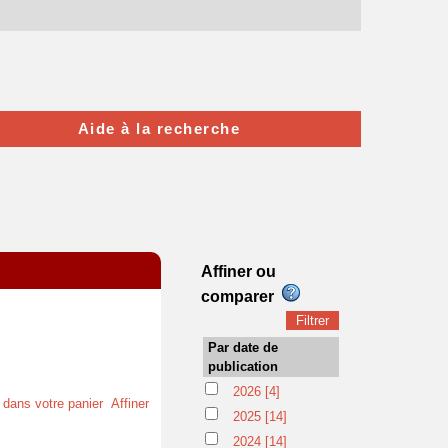
Aide à la recherche
Affiner ou
comparer
Par date de
publication
2026
[4]
t dans votre panier
Affiner
2025
[14]
2024
[14]