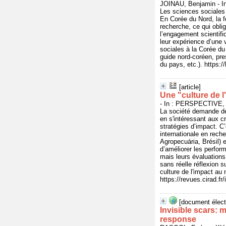
JOINAU, Benjamin - In
Les sciences sociales 
En Corée du Nord, la fe
recherche, ce qui obli
l’engagement scientifi
leur expérience d’une 
sociales à la Corée du
guide nord-coréen, pres
du pays, etc.). https:
[article]
Une "culture de l
- In : PERSPECTIVE, s
La société demande de 
en s'intéressant aux c
stratégies d’impact. C’
internationale en rec
Agropecuária, Brésil)
d’améliorer les perfo
mais leurs évaluations
sans réelle réflexion 
culture de l'impact au
https://revues.cirad.f
[document élect
Invisible scars: 
response