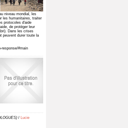
au niveau mondial, les
 les humanitaires, traiter
es protocoles d'aide
ide, de protéger leur
bri). Dans les crises
t peuvent durer toute la
an-response/#main
POLOGUES)
/
Lucie