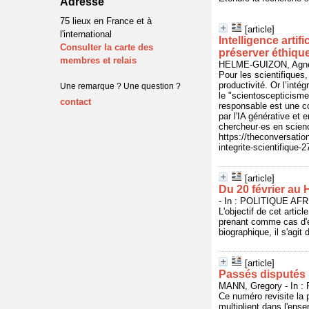
Adresse
75 lieux en France et à
[article]
l'international
Intelligence arti
Consulter la carte des
préserver éthique 
membres et relais
HELME-GUIZON, Agnès 
Pour les scientifiques,
productivité. Or l’intég
Une remarque ? Une question ?
le "scientoscepticisme
contact
responsable est une c
par l'IA générative et 
chercheur·es en science
https://theconversatio
integrite-scientifique-
[article]
Du 20 février au
- In : POLITIQUE AFRI
L'objectif de cet artic
prenant comme cas d'ét
biographique, il s'agit
[article]
Passés disputés
MANN, Gregory - In :
Ce numéro revisite la 
multiplient dans l'ense