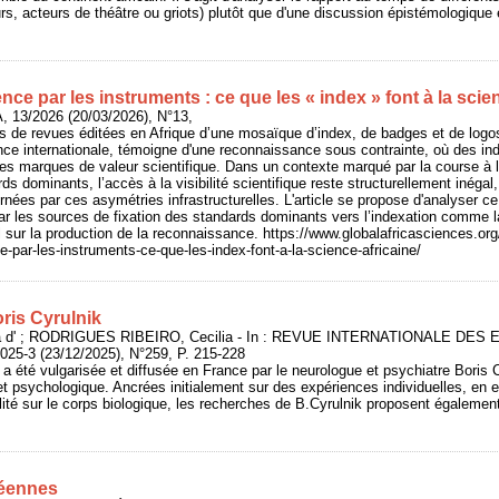
rs, acteurs de théâtre ou griots) plutôt que d'une discussion épistémologique 
nce par les instruments : ce que les « index » font à la scie
 13/2026 (20/03/2026), N°13,
tes de revues éditées en Afrique d’une mosaïque d’index, de badges et de lo
ce internationale, témoigne d'une reconnaissance sous contrainte, où des ind
s marques de valeur scientifique. Dans un contexte marqué par la course à l’i
s dominants, l’accès à la visibilité scientifique reste structurellement inégal
rnées par ces asymétries infrastructurelles. L'article se propose d'analyser c
ar les sources de fixation des standards dominants vers l’indexation comme l
l sur la production de la reconnaissance. https://www.globalafricasciences.org
e-par-les-instruments-ce-que-les-index-font-a-la-science-africaine/
ris Cyrulnik
 d' ; RODRIGUES RIBEIRO, Cecilia - In : REVUE INTERNATIONALE DES
-3 (23/12/2025), N°259, P. 215-228
 a été vulgarisée et diffusée en France par le neurologue et psychiatre Boris Cy
t psychologique. Ancrées initialement sur des expériences individuelles, en e
ilité sur le corps biologique, les recherches de B.Cyrulnik proposent égalemen
éennes