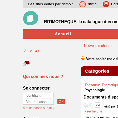
Les sites édités par ritimo :
ritimo
Cor
RITIMOTHEQUE, le catalogue des res
Accueil
Nouvelle recherche
A-
A
A+
Catégories
Qui sommes-nous ?
Thésaurus Thématiqu
Se connecter
Psychologie
Documents dispon
trié(s) par
Mot de passe oublié ?
la recherche
Etendre la recherche 