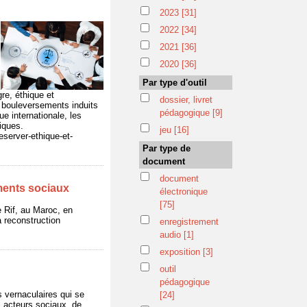
2023
[31]
2022
[34]
2021
[36]
2020
[36]
Par type d'outil
re, éthique et
dossier, livret
 bouleversements induits
pédagogique
[9]
e internationale, les
iques.
jeu
[16]
eserver-ethique-et-
Par type de
document
document
ments sociaux
électronique
[75]
le Rif, au Maroc, en
a reconstruction
enregistrement
audio
[1]
exposition
[3]
outil
pédagogique
s vernaculaires qui se
[24]
ts acteurs sociaux, de