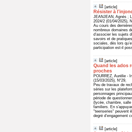
[article]
Résister à l’injon
JEANJEAN, Agnès ;
2024/2 (01/04/2025), 
Au cours des dernières
nombreux domaines de l
d’associer les sujets d
savoirs et de pratique
sociales, dès lors qu’
participation est-il po
[article]
Quand les ados r
proches
POURREZ, Aurélie -
(15/03/2025), N°29,
Peu de travaux de rec
séries sur les platefo
personnages principaux
période de questionnem
(lycée, chambre, salle 
familiers. En s'appuya
"teenseries" peuvent ê
degré d’engagement con
[article]