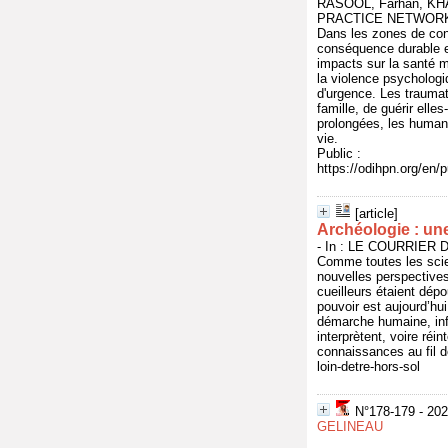
RASOOL, Farhan, KH
PRACTICE NETWORK (
Dans les zones de con
conséquence durable et
impacts sur la santé m
la violence psychologiq
d'urgence. Les trauma
famille, de guérir elle
prolongées, les humani
vie.
Public :
https://odihpn.org/en/
[article]
Archéologie : une
- In : LE COURRIER DE
Comme toutes les scie
nouvelles perspectives
cueilleurs étaient dépo
pouvoir est aujourd’hu
démarche humaine, infl
interprètent, voire réi
connaissances au fil de
loin-detre-hors-sol
N°178-179 - 2024
GELINEAU