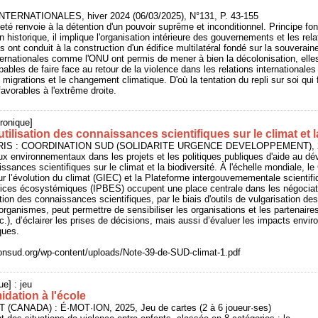
TERNATIONALES, hiver 2024 (06/03/2025), N°131, P. 43-155
té renvoie à la détention d'un pouvoir suprême et inconditionnel. Principe fon
 historique, il implique l'organisation intérieure des gouvernements et les rel
 ont conduit à la construction d'un édifice multilatéral fondé sur la souverai
nternationales comme l'ONU ont permis de mener à bien la décolonisation, elle
pables de faire face au retour de la violence dans les relations internationales
migrations et le changement climatique. D'où la tentation du repli sur soi qui 
favorables à l'extrême droite.
ronique]
utilisation des connaissances scientifiques sur le climat et l
ARIS : COORDINATION SUD (SOLIDARITE URGENCE DEVELOPPEMENT), 20
jeux environnementaux dans les projets et les politiques publiques d'aide au dé
ssances scientifiques sur le climat et la biodiversité. À l'échelle mondiale, l
 l’évolution du climat (GIEC) et la Plateforme intergouvernementale scientifiq
rvices écosystémiques (IPBES) occupent une place centrale dans les négociati
ation des connaissances scientifiques, par le biais d'outils de vulgarisation d
organismes, peut permettre de sensibiliser les organisations et les partenaires
tc.), d’éclairer les prises de décisions, mais aussi d’évaluer les impacts env
ques.
ionsud.org/wp-content/uploads/Note-39-de-SUD-climat-1.pdf
ue] : jeu
idation à l'école
 (CANADA) : É·MOT·ION, 2025, Jeu de cartes (2 à 6 joueur·ses)