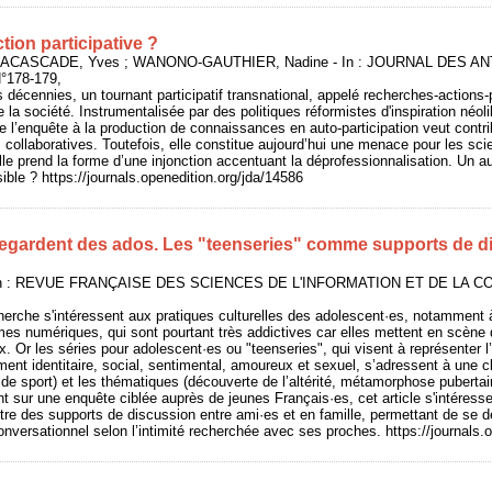
ction participative ?
 LACASCADE, Yves ; WANONO-GAUTHIER, Nadine - In : JOURNAL DES
N°178-179,
 décennies, un tournant participatif transnational, appelé recherches-actions-
a société. Instrumentalisée par des politiques réformistes d'inspiration néoli
e l’enquête à la production de connaissances en auto-participation veut contrib
s collaboratives. Toutefois, elle constitue aujourd’hui une menace pour les s
elle prend la forme d’une injonction accentuant la déprofessionnalisation. Un a
ssible ? https://journals.openedition.org/jda/14586
egardent des ados. Les "teenseries" comme supports de d
 In : REVUE FRANÇAISE DES SCIENCES DE L'INFORMATION ET DE LA C
herche s'intéressent aux pratiques culturelles des adolescent·es, notamment
rmes numériques, qui sont pourtant très addictives car elles mettent en scè
. Or les séries pour adolescent·es ou "teenseries", qui visent à représente
ent identitaire, social, sentimental, amoureux et sexuel, s’adressent à une c
de sport) et les thématiques (découverte de l’altérité, métamorphose pubertair
nt sur une enquête ciblée auprès de jeunes Français·es, cet article s'intéress
tre des supports de discussion entre ami·es et en famille, permettant de se d
versationnel selon l’intimité recherchée avec ses proches. https://journals.o