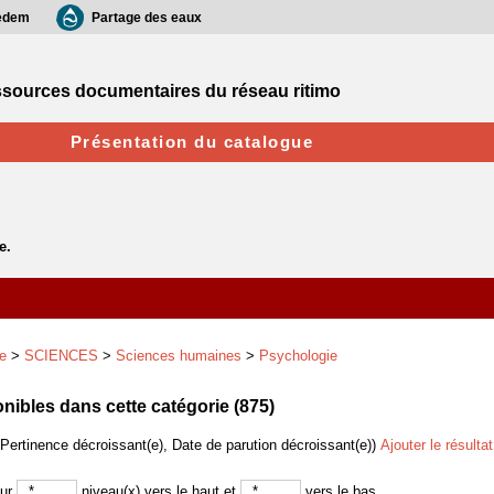
edem
Partage des eaux
sources documentaires du réseau ritimo
Présentation du catalogue
e
>
SCIENCES
>
Sciences humaines
>
Psychologie
ibles dans cette catégorie (
875
)
(Pertinence décroissant(e), Date de parution décroissant(e))
Ajouter le résulta
sur
niveau(x) vers le haut et
vers le bas