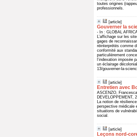
toutes origines (rappeu
professionnels.
[article]
Gouverner la scie
- In : GLOBAL AFRICA,
L’affichage sur les si
gages de reconnaissan
réinterprétés comme de
conformité aux standard
particulièrement conce
l’indexation imposée p
un éclairage décolonia
13/gouverner-la-scienc
[article]
Entretien avec Bo
ASCENZO, Francesca
DEVELOPPEMENT, 2025
La notion de résilience
perspective médicale e
situations de vulnérab
social.
[article]
Leçons nord-cor