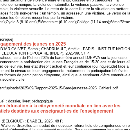
t des situations de violence entre enfants, classée en 8 catégories : la
iolence numérique, la violence matérielle, la violence passive, la violence
ciale, la violence sexuelle. Le recto de la carte illustre la situation en mettant
ages fictifs non-genrés : un témoin, un agresseur, une victime. Le verso de la
précise les émotions ressenties par la victime.
 ans);Cycle 3 (8-10 ans);Élémentaire (6-10 ans);Collège (11-14 ans);6ème/5
ronique]
 engagement des jeunes en 2025
NEDJAR CALVET, Sarah ; CHARRUAULT, Amélie - PARIS : INSTITUT NATIO
L'EDUCATION POPULAIRE (INJEP), 2025/09, 57 P.
atique, issu de l'édition 2025 du baromètre annuel DJEPVA sur la jeunesse,
s concernant la satisfaction des jeunes Français·es de 15-30 ans et de leurs a
rd de leur vie, leur état d'esprit actuel et leur confiance (ou inquiétude) face à 
lement le niveau de leurs engagements, notamment la participation bénévole
es formes de participation citoyenne, ainsi que le sentiment d’être entendu·e 
 société civile.
ontent/uploads/2025/09/Rapport-2025-15-Baro-jeunesse-2025_Cahier1.pdf
ue] : dossier, livret pédagogique
 en éducation à la citoyenneté mondiale en lien avec les
tiels destinés aux enseignant·es de l'enseignement
 (BELGIQUE) : ENABEL, 2025, 48 P.
 Wallonie-Bruxelles a introduit de nouveaux référentiels de compétences en pr
rentiel d'éducation à la citoyenneté mondiale. Pour accompagner leur mise e