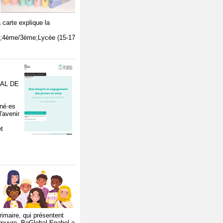
 carte explique la
ème;4ème/3ème;Lycée (15-17
NAL DE
îné·es
l'avenir
et
imaire, qui présentent
n œuvre, BeGlobal-Enabel a