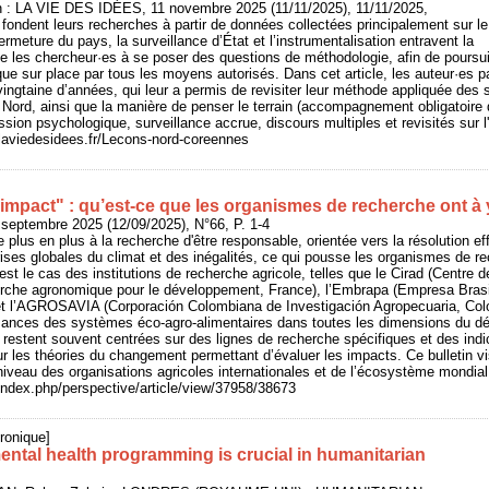
 : LA VIE DES IDÉES, 11 novembre 2025 (11/11/2025), 11/11/2025,
fondent leurs recherches à partir de données collectées principalement sur le 
rmeture du pays, la surveillance d’État et l’instrumentalisation entravent la
ge les chercheur·es à se poser des questions de méthodologie, afin de poursu
que sur place par tous les moyens autorisés. Dans cet article, les auteur·es p
vingtaine d’années, qui leur a permis de revisiter leur méthode appliquée des
 Nord, ainsi que la manière de penser le terrain (accompagnement obligatoire 
sion psychologique, surveillance accrue, discours multiples et revisités sur l'
//laviedesidees.fr/Lecons-nord-coreennes
'impact" : qu’est-ce que les organismes de recherche ont à
eptembre 2025 (12/09/2025), N°66, P. 1-4
plus en plus à la recherche d'être responsable, orientée vers la résolution e
rises globales du climat et des inégalités, ce qui pousse les organismes de r
est le cas des institutions de recherche agricole, telles que le Cirad (Centre 
herche agronomique pour le développement, France), l’Embrapa (Empresa Brasi
 et l’AGROSAVIA (Corporación Colombiana de Investigación Agropecuaria, Col
rmances des systèmes éco-agro-alimentaires dans toutes les dimensions du d
 restent souvent centrées sur des lignes de recherche spécifiques et des ind
sur les théories du changement permettant d’évaluer les impacts. Ce bulletin v
 niveau des organisations agricoles internationales et de l’écosystème mondial
r/index.php/perspective/article/view/37958/38673
ronique]
mental health programming is crucial in humanitarian