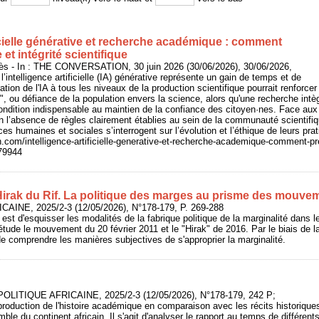
ficielle générative et recherche académique : comment
et intégrité scientifique
- In : THE CONVERSATION, 30 juin 2026 (30/06/2026), 30/06/2026,
 l’intelligence artificielle (IA) générative représente un gain de temps et de
ration de l'IA à tous les niveaux de la production scientifique pourrait renforcer
", ou défiance de la population envers la science, alors qu'une recherche intèg
ondition indispensable au maintien de la confiance des citoyen·nes. Face aux
en l’absence de règles clairement établies au sein de la communauté scientifiqu
s humaines et sociales s’interrogent sur l’évolution et l’éthique de leurs prat
n.com/intelligence-artificielle-generative-et-recherche-academique-comment-pr
279944
 Hirak du Rif. La politique des marges au prisme des mouve
CAINE, 2025/2-3 (12/05/2026), N°178-179, P. 269-288
le est d'esquisser les modalités de la fabrique politique de la marginalité dans 
ude le mouvement du 20 février 2011 et le "Hirak" de 2016. Par le biais de l
 de comprendre les manières subjectives de s'approprier la marginalité.
 POLITIQUE AFRICAINE, 2025/2-3 (12/05/2026), N°178-179, 242 P;
production de l'histoire académique en comparaison avec les récits historique
mble du continent africain. Il s'agit d'analyser le rapport au temps de différen