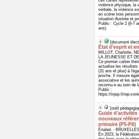
Les cartes représenten
violence physique, la v
verbale, la violence so
en scène trois personn
situation illustrée et 
Public : Cycle 2 (6-7
ans)
[document élect
État d'esprit et
MILLOT, Charlotte, 
LA JEUNESSE ET DE 
Ce premier cahier thém
actualise les résultat
(31 ans et plus) à l'éga
proche. Il mesure éga
associative et les autr
reconnu·e au sein de la
Public :
https://injep.fr/wp-c
[outil pédagogiq
Guide d'activités
nouveaux référen
primaire (P5-P6)
Enabel, - BRUXELLES
En 2023, la Fédération
des liens avec le réfé