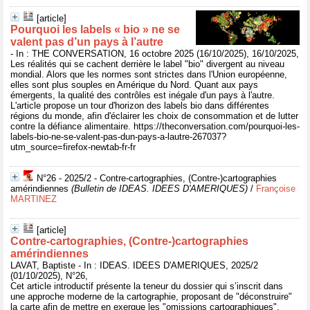
[article]
Pourquoi les labels « bio » ne se
valent pas d’un pays à l’autre
- In : THE CONVERSATION, 16 octobre 2025 (16/10/2025), 16/10/2025,
Les réalités qui se cachent derrière le label "bio" divergent au niveau
mondial. Alors que les normes sont strictes dans l'Union européenne,
elles sont plus souples en Amérique du Nord. Quant aux pays
émergents, la qualité des contrôles est inégale d'un pays à l'autre.
L'article propose un tour d'horizon des labels bio dans différentes
régions du monde, afin d'éclairer les choix de consommation et de lutter
contre la défiance alimentaire. https://theconversation.com/pourquoi-les-
labels-bio-ne-se-valent-pas-dun-pays-a-lautre-267037?
utm_source=firefox-newtab-fr-fr
N°26 - 2025/2 - Contre-cartographies, (Contre-)cartographies
amérindiennes
(Bulletin de IDEAS. IDEES D'AMERIQUES)
/
Françoise
MARTINEZ
[article]
Contre-cartographies, (Contre-)cartographies
amérindiennes
LAVAT, Baptiste - In : IDEAS. IDEES D'AMERIQUES, 2025/2
(01/10/2025), N°26,
Cet article introductif présente la teneur du dossier qui s’inscrit dans
une approche moderne de la cartographie, proposant de "déconstruire"
la carte afin de mettre en exergue les "omissions cartographiques".