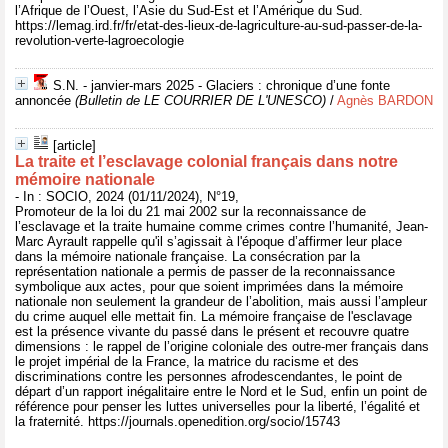
l’Afrique de l’Ouest, l’Asie du Sud-Est et l’Amérique du Sud.
https://lemag.ird.fr/fr/etat-des-lieux-de-lagriculture-au-sud-passer-de-la-
revolution-verte-lagroecologie
S.N. - janvier-mars 2025 - Glaciers : chronique d’une fonte
annoncée
(Bulletin de LE COURRIER DE L'UNESCO)
/
Agnès BARDON
[article]
La traite et l’esclavage colonial français dans notre
mémoire nationale
- In : SOCIO, 2024 (01/11/2024), N°19,
Promoteur de la loi du 21 mai 2002 sur la reconnaissance de
l’esclavage et la traite humaine comme crimes contre l’humanité, Jean-
Marc Ayrault rappelle qu'il s’agissait à l'époque d’affirmer leur place
dans la mémoire nationale française. La consécration par la
représentation nationale a permis de passer de la reconnaissance
symbolique aux actes, pour que soient imprimées dans la mémoire
nationale non seulement la grandeur de l’abolition, mais aussi l’ampleur
du crime auquel elle mettait fin. La mémoire française de l'esclavage
est la présence vivante du passé dans le présent et recouvre quatre
dimensions : le rappel de l’origine coloniale des outre-mer français dans
le projet impérial de la France, la matrice du racisme et des
discriminations contre les personnes afrodescendantes, le point de
départ d’un rapport inégalitaire entre le Nord et le Sud, enfin un point de
référence pour penser les luttes universelles pour la liberté, l’égalité et
la fraternité. https://journals.openedition.org/socio/15743