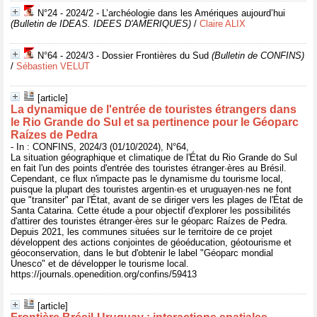
N°24 - 2024/2 - L’archéologie dans les Amériques aujourd’hui
(Bulletin de IDEAS. IDEES D'AMERIQUES)
/
Claire ALIX
N°64 - 2024/3 - Dossier Frontières du Sud
(Bulletin de CONFINS)
/
Sébastien VELUT
[article]
La dynamique de l'entrée de touristes étrangers dans
le Rio Grande do Sul et sa pertinence pour le Géoparc
Raízes de Pedra
- In : CONFINS, 2024/3 (01/10/2024), N°64,
La situation géographique et climatique de l'État du Rio Grande do Sul
en fait l'un des points d'entrée des touristes étranger·ères au Brésil.
Cependant, ce flux n'impacte pas le dynamisme du tourisme local,
puisque la plupart des touristes argentin·es et uruguayen·nes ne font
que "transiter" par l'État, avant de se diriger vers les plages de l'État de
Santa Catarina. Cette étude a pour objectif d'explorer les possibilités
d'attirer des touristes étranger·ères sur le géoparc Raízes de Pedra.
Depuis 2021, les communes situées sur le territoire de ce projet
développent des actions conjointes de géoéducation, géotourisme et
géoconservation, dans le but d'obtenir le label "Géoparc mondial
Unesco" et de développer le tourisme local.
https://journals.openedition.org/confins/59413
[article]