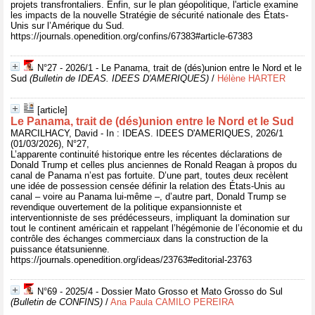
projets transfrontaliers. Enfin, sur le plan géopolitique, l'article examine
les impacts de la nouvelle Stratégie de sécurité nationale des États-
Unis sur l’Amérique du Sud.
https://journals.openedition.org/confins/67383#article-67383
N°27 - 2026/1 - Le Panama, trait de (dés)union entre le Nord et le
Sud
(Bulletin de IDEAS. IDEES D'AMERIQUES)
/
Hélène HARTER
[article]
Le Panama, trait de (dés)union entre le Nord et le Sud
MARCILHACY, David - In : IDEAS. IDEES D'AMERIQUES, 2026/1
(01/03/2026), N°27,
L’apparente continuité historique entre les récentes déclarations de
Donald Trump et celles plus anciennes de Ronald Reagan à propos du
canal de Panama n’est pas fortuite. D’une part, toutes deux recèlent
une idée de possession censée définir la relation des États-Unis au
canal – voire au Panama lui-même –, d’autre part, Donald Trump se
revendique ouvertement de la politique expansionniste et
interventionniste de ses prédécesseurs, impliquant la domination sur
tout le continent américain et rappelant l’hégémonie de l’économie et du
contrôle des échanges commerciaux dans la construction de la
puissance étatsunienne.
https://journals.openedition.org/ideas/23763#editorial-23763
N°69 - 2025/4 - Dossier Mato Grosso et Mato Grosso do Sul
(Bulletin de CONFINS)
/
Ana Paula CAMILO PEREIRA