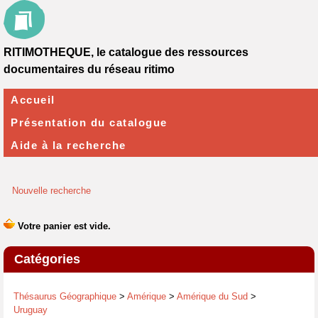
RITIMOTHEQUE, le catalogue des ressources
documentaires du réseau ritimo
Accueil
Présentation du catalogue
Aide à la recherche
Nouvelle recherche
Catégories
Thésaurus Géographique
>
Amérique
>
Amérique du Sud
>
Uruguay