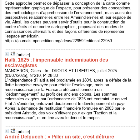
Cette approche permet de dépasser la conception de la carte comme
représentation graphique de l’espace, pour présenter des conceptions,
des méthodologies d’appréhension de l’environnement, mais aussi des
perspectives relationnelles entre les Amérindien·nes et leur espace de
vie. Ainsi, les cartes peuvent servir d’outils pour la construction de
contre-récits et de contre-cartographies, proposant des modes de
connaissances alternatifs et des façons différentes de représenter
l’espace américain.
https://journals.openedition.org/ideas/22959#editorial-22959
[article]
Haïti, 1825 : l'impensable indemnisation des
esclavagistes
MANCERON, Gilles - In : DROITS ET LIBERTES, juillet 2025
(01/07/2025), N°210, P. 28-30
L'indépendance d'Haïti a été proclamée en 1804, après la défaite de la
flotte française envoyée pour rétablir l’esclavage, mais sa
reconnaissance par la France a été conditionnée à un
"dédommagement" au profit des anciens colons. Les sommes
colossales exigées par l'ordonnance de 1825 ont contraint le nouvel
État à s'endetter, entravant durablement le développement du pays.
Après la demande de restitution financière formulée en 2003 par le
président Aristide, des voix s'élèvent pour exiger "l'action et la
reconnaissance", et en finir avec le déni et le mépris.
[article]
André Delpuech : « Piller un site, c’est détruire