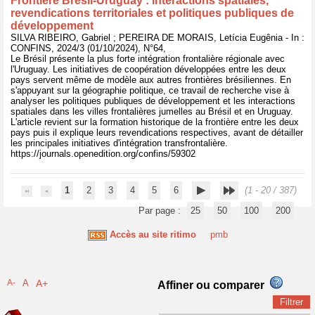
Frontière Brésil-Uruguay : interactions spatiales,
revendications territoriales et politiques publiques de
développement
SILVA RIBEIRO, Gabriel ; PEREIRA DE MORAIS, Letícia Eugênia - In :
CONFINS, 2024/3 (01/10/2024), N°64,
Le Brésil présente la plus forte intégration frontalière régionale avec
l'Uruguay. Les initiatives de coopération développées entre les deux
pays servent même de modèle aux autres frontières brésiliennes. En
s'appuyant sur la géographie politique, ce travail de recherche vise à
analyser les politiques publiques de développement et les interactions
spatiales dans les villes frontalières jumelles au Brésil et en Uruguay.
L'article revient sur la formation historique de la frontière entre les deux
pays puis il explique leurs revendications respectives, avant de détailler
les principales initiatives d'intégration transfrontalière.
https://journals.openedition.org/confins/59302
1
2
3
4
5
6
(1 - 20 / 387)
Par page :
25
50
100
200
Accès au site ritimo
pmb
A-
A
A+
Affiner ou comparer