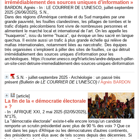
irrémédiablement des sources uniques d’information »
BARDON, Agnès - In : LE COURRIER DE L'UNESCO, juillet-septembre
2025 (26/06/2025), S.N.,
Dans des régions d'Amérique centrale et du Sud marquées par une
grande pauvreté, les fouilles clandestines, les pillages de tombes et le
trafic d'objets précolombiens font vivre de nombreuses personnes et
alimentent le marché local et international de l’art. On les appelle les
"huaqueros", issu du terme "huaca", qui évoque un lieu sacré en langue
quechua. Il existe aussi un trafic à plus grande échelle qui relève de
mafias internationales, notamment liées au narcotrafic. Des équipes
très organisées s’emploient à piller des sites de fouilles, ce qui détruit
irrémédiablement des sources uniques d’information pour les
archéologues. https://courier.unesco.org/fr/articles/andre-delpuech-piller-
un-site-cest-detruire-irremediablement-des-sources-uniques-dinformation
S.N. - juillet-septembre 2025 - Archéologie : un passé très
présent
(Bulletin de LE COURRIER DE L'UNESCO)
/
Agnès BARDON
[article]
La fin de la « démocratie électorale
» ?
- In : AFRIQUE XXI, 2 mai 2025 (02/05/2025),
N°175,
La "démocratie électorale" existe-t-elle encore lorsqu’un candidat
remporte un scrutin présidentiel avec plus de 90 % des voix ? Que ce
soit dans les pays d'Afrique ou les démocratures d'autres continents,
des présidents sont élus avec de tels scores depuis des décennies. Si