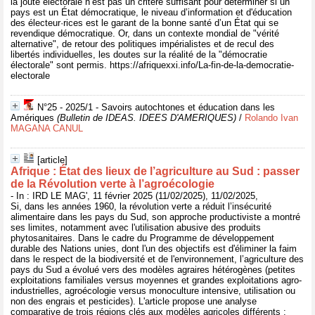
la joute électorale n’est pas un critère suffisant pour déterminer si un
pays est un État démocratique, le niveau d’information et d'éducation
des électeur·rices est le garant de la bonne santé d’un État qui se
revendique démocratique. Or, dans un contexte mondial de "vérité
alternative", de retour des politiques impérialistes et de recul des
libertés individuelles, les doutes sur la réalité de la "démocratie
électorale" sont permis. https://afriquexxi.info/La-fin-de-la-democratie-
electorale
N°25 - 2025/1 - Savoirs autochtones et éducation dans les
Amériques
(Bulletin de IDEAS. IDEES D'AMERIQUES)
/
Rolando Ivan
MAGANA CANUL
[article]
Afrique : État des lieux de l’agriculture au Sud : passer
de la Révolution verte à l’agroécologie
- In : IRD LE MAG', 11 février 2025 (11/02/2025), 11/02/2025,
Si, dans les années 1960, la révolution verte a réduit l’insécurité
alimentaire dans les pays du Sud, son approche productiviste a montré
ses limites, notamment avec l'utilisation abusive des produits
phytosanitaires. Dans le cadre du Programme de développement
durable des Nations unies, dont l'un des objectifs est d'éliminer la faim
dans le respect de la biodiversité et de l'environnement, l’agriculture des
pays du Sud a évolué vers des modèles agraires hétérogènes (petites
exploitations familiales versus moyennes et grandes exploitations agro-
industrielles, agroécologie versus monoculture intensive, utilisation ou
non des engrais et pesticides). L'article propose une analyse
comparative de trois régions clés aux modèles agricoles différents :