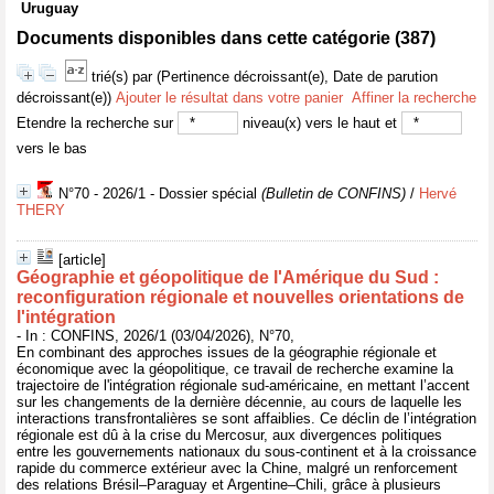
Uruguay
Documents disponibles dans cette catégorie (
387
)
trié(s) par
(Pertinence décroissant(e), Date de parution
décroissant(e))
Ajouter le résultat dans votre panier
Affiner la recherche
Etendre la recherche sur
niveau(x) vers le haut et
vers le bas
N°70 - 2026/1 - Dossier spécial
(Bulletin de CONFINS)
/
Hervé
THERY
[article]
Géographie et géopolitique de l'Amérique du Sud :
reconfiguration régionale et nouvelles orientations de
l'intégration
- In : CONFINS, 2026/1 (03/04/2026), N°70,
En combinant des approches issues de la géographie régionale et
économique avec la géopolitique, ce travail de recherche examine la
trajectoire de l'intégration régionale sud-américaine, en mettant l’accent
sur les changements de la dernière décennie, au cours de laquelle les
interactions transfrontalières se sont affaiblies. Ce déclin de l’intégration
régionale est dû à la crise du Mercosur, aux divergences politiques
entre les gouvernements nationaux du sous-continent et à la croissance
rapide du commerce extérieur avec la Chine, malgré un renforcement
des relations Brésil–Paraguay et Argentine–Chili, grâce à plusieurs