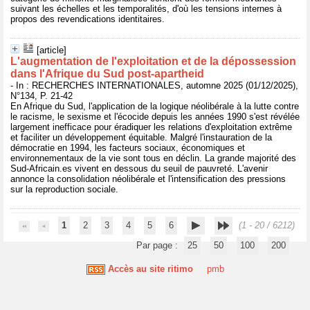
suivant les échelles et les temporalités, d'où les tensions internes à
propos des revendications identitaires.
[article]
L'augmentation de l'exploitation et de la dépossession
dans l'Afrique du Sud post-apartheid
- In : RECHERCHES INTERNATIONALES, automne 2025 (01/12/2025),
N°134, P. 21-42
En Afrique du Sud, l'application de la logique néolibérale à la lutte contre
le racisme, le sexisme et l'écocide depuis les années 1990 s'est révélée
largement inefficace pour éradiquer les relations d'exploitation extrême
et faciliter un développement équitable. Malgré l'instauration de la
démocratie en 1994, les facteurs sociaux, économiques et
environnementaux de la vie sont tous en déclin. La grande majorité des
Sud-Africain.es vivent en dessous du seuil de pauvreté. L'avenir
annonce la consolidation néolibérale et l'intensification des pressions
sur la reproduction sociale.
1
2
3
4
5
6
(1 - 20 / 6212)
Par page :
25
50
100
200
Accès au site ritimo
pmb