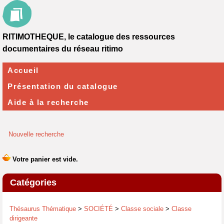
RITIMOTHEQUE, le catalogue des ressources
documentaires du réseau ritimo
Accueil
Présentation du catalogue
Aide à la recherche
Nouvelle recherche
Catégories
Thésaurus Thématique
>
SOCIÉTÉ
>
Classe sociale
>
Classe
dirigeante