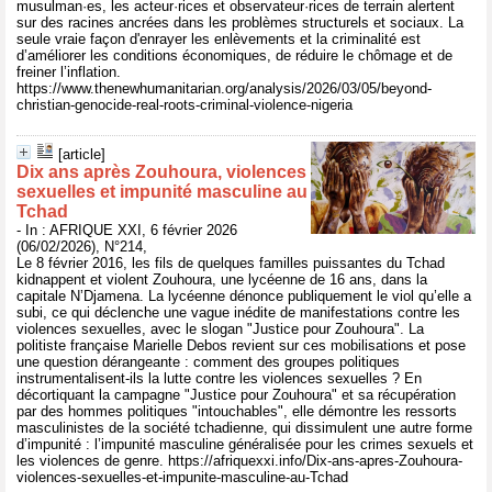
musulman·es, les acteur·rices et observateur·rices de terrain alertent
sur des racines ancrées dans les problèmes structurels et sociaux. La
seule vraie façon d'enrayer les enlèvements et la criminalité est
d’améliorer les conditions économiques, de réduire le chômage et de
freiner l’inflation.
https://www.thenewhumanitarian.org/analysis/2026/03/05/beyond-
christian-genocide-real-roots-criminal-violence-nigeria
[article]
Dix ans après Zouhoura, violences
sexuelles et impunité masculine au
Tchad
- In : AFRIQUE XXI, 6 février 2026
(06/02/2026), N°214,
Le 8 février 2016, les fils de quelques familles puissantes du Tchad
kidnappent et violent Zouhoura, une lycéenne de 16 ans, dans la
capitale N’Djamena. La lycéenne dénonce publiquement le viol qu’elle a
subi, ce qui déclenche une vague inédite de manifestations contre les
violences sexuelles, avec le slogan "Justice pour Zouhoura". La
politiste française Marielle Debos revient sur ces mobilisations et pose
une question dérangeante : comment des groupes politiques
instrumentalisent-ils la lutte contre les violences sexuelles ? En
décortiquant la campagne "Justice pour Zouhoura" et sa récupération
par des hommes politiques "intouchables", elle démontre les ressorts
masculinistes de la société tchadienne, qui dissimulent une autre forme
d’impunité : l’impunité masculine généralisée pour les crimes sexuels et
les violences de genre. https://afriquexxi.info/Dix-ans-apres-Zouhoura-
violences-sexuelles-et-impunite-masculine-au-Tchad