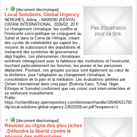
[document électronique]
Local Solutions, Global Urgency
NERGHES, Adina, - NAIROBI (KENYA) :
OXFAM INTERNATIONAL, 2026/02, 20 P.
Le changement climatique, les conflits et
l'insécurité socio-politique se conjuguent au
Sahel et dans la Corne de l’Afrique, créant
des cycles de vulnérabilité qui sapent les
moyens de subsistance des populations et
menacent des systèmes de gouvernance
déjà fragiles. Les phénomènes climatiques
extrêmes interagissent avec la faiblesse des institutions et l’insécurité,
touchant particulièrement les femmes, les jeunes et les personnes
déplacées. Pourtant, ces groupes sociaux sont également au cœur de
la résilience, pour l’adaptation au changement climatique, la
consolidation de la paix et la médiation. Les évaluations pilotées par
Oxfam International dans cinq pays (Burkina Faso, Tchad, Niger,
Éthiopie et Somalie) confirment que ces crises sont interconnectées et
se renforcent mutuellement.
Public :
https://oxfamilibrary.openrepository.com/bitstream/handle/10546/621782
/dp-local-solutions-global-urgency-13022026-en.pdf?sequence=1
[document électronique]
Résister au règne des plus riches
: Défendre la liberté contre le
pouvoir des milliardaires