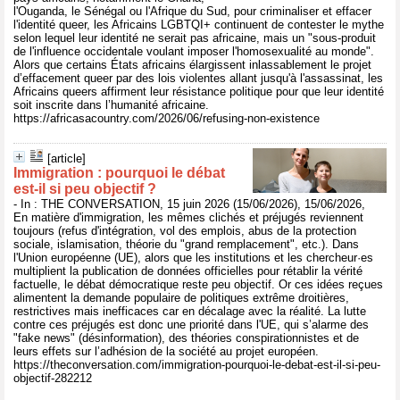
l'Ouganda, le Sénégal ou l'Afrique du Sud, pour criminaliser et effacer
l'identité queer, les Africains LGBTQI+ continuent de contester le mythe
selon lequel leur identité ne serait pas africaine, mais un "sous-produit
de l'influence occidentale voulant imposer l'homosexualité au monde".
Alors que certains États africains élargissent inlassablement le projet
d’effacement queer par des lois violentes allant jusqu'à l'assassinat, les
Africains queers affirment leur résistance politique pour que leur identité
soit inscrite dans l’humanité africaine.
https://africasacountry.com/2026/06/refusing-non-existence
[article]
Immigration : pourquoi le débat
est‑il si peu objectif ?
- In : THE CONVERSATION, 15 juin 2026 (15/06/2026), 15/06/2026,
En matière d'immigration, les mêmes clichés et préjugés reviennent
toujours (refus d'intégration, vol des emplois, abus de la protection
sociale, islamisation, théorie du "grand remplacement", etc.). Dans
l'Union européenne (UE), alors que les institutions et les chercheur·es
multiplient la publication de données officielles pour rétablir la vérité
factuelle, le débat démocratique reste peu objectif. Or ces idées reçues
alimentent la demande populaire de politiques extrême droitières,
restrictives mais inefficaces car en décalage avec la réalité. La lutte
contre ces préjugés est donc une priorité dans l'UE, qui s’alarme des
"fake news" (désinformation), des théories conspirationnistes et de
leurs effets sur l’adhésion de la société au projet européen.
https://theconversation.com/immigration-pourquoi-le-debat-est-il-si-peu-
objectif-282212