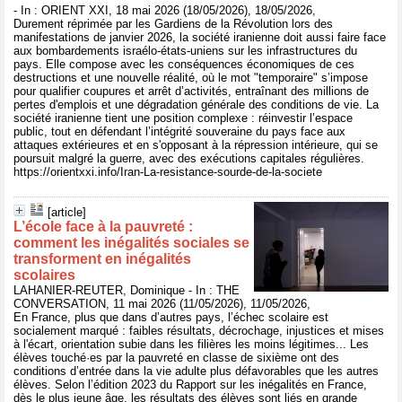
- In : ORIENT XXI, 18 mai 2026 (18/05/2026), 18/05/2026,
Durement réprimée par les Gardiens de la Révolution lors des
manifestations de janvier 2026, la société iranienne doit aussi faire face
aux bombardements israélo-états-uniens sur les infrastructures du
pays. Elle compose avec les conséquences économiques de ces
destructions et une nouvelle réalité, où le mot "temporaire" s’impose
pour qualifier coupures et arrêt d’activités, entraînant des millions de
pertes d'emplois et une dégradation générale des conditions de vie. La
société iranienne tient une position complexe : réinvestir l’espace
public, tout en défendant l’intégrité souveraine du pays face aux
attaques extérieures et en s'opposant à la répression intérieure, qui se
poursuit malgré la guerre, avec des exécutions capitales régulières.
https://orientxxi.info/Iran-La-resistance-sourde-de-la-societe
[article]
L’école face à la pauvreté :
comment les inégalités sociales se
transforment en inégalités
scolaires
LAHANIER-REUTER, Dominique - In : THE
CONVERSATION, 11 mai 2026 (11/05/2026), 11/05/2026,
En France, plus que dans d’autres pays, l’échec scolaire est
socialement marqué : faibles résultats, décrochage, injustices et mises
à l'écart, orientation subie dans les filières les moins légitimes... Les
élèves touché·es par la pauvreté en classe de sixième ont des
conditions d’entrée dans la vie adulte plus défavorables que les autres
élèves. Selon l’édition 2023 du Rapport sur les inégalités en France,
dès le plus jeune âge, les résultats des élèves sont liés en grande