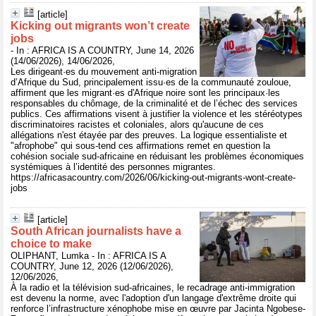
[article]
Kicking out migrants won’t create
jobs
- In : AFRICA IS A COUNTRY, June 14, 2026
(14/06/2026), 14/06/2026,
Les dirigeant·es du mouvement anti-migration
d’Afrique du Sud, principalement issu·es de la communauté zouloue,
affirment que les migrant·es d'Afrique noire sont les principaux·les
responsables du chômage, de la criminalité et de l’échec des services
publics. Ces affirmations visent à justifier la violence et les stéréotypes
discriminatoires racistes et coloniales, alors qu'aucune de ces
allégations n'est étayée par des preuves. La logique essentialiste et
"afrophobe" qui sous-tend ces affirmations remet en question la
cohésion sociale sud-africaine en réduisant les problèmes économiques
systémiques à l’identité des personnes migrantes.
https://africasacountry.com/2026/06/kicking-out-migrants-wont-create-
jobs
[article]
South African journalists have a
choice to make
OLIPHANT, Lumka - In : AFRICA IS A
COUNTRY, June 12, 2026 (12/06/2026),
12/06/2026,
À la radio et la télévision sud-africaines, le recadrage anti-immigration
est devenu la norme, avec l'adoption d'un langage d'extrême droite qui
renforce l’infrastructure xénophobe mise en œuvre par Jacinta Ngobese-