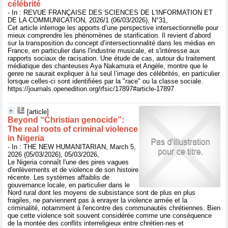
célébrité
- In : REVUE FRANÇAISE DES SCIENCES DE L'INFORMATION ET
DE LA COMMUNICATION, 2026/1 (06/03/2026), N°31,
Cet article interroge les apports d’une perspective intersectionnelle pour
mieux comprendre les phénomènes de starification. Il revient d’abord
sur la transposition du concept d’intersectionnalité dans les médias en
France, en particulier dans l'industrie musicale, et s'intéresse aux
rapports sociaux de racisation. Une étude de cas, autour du traitement
médiatique des chanteuses Aya Nakamura et Angèle, montre que le
genre ne saurait expliquer à lui seul l’image des célébrités, en particulier
lorsque celles-ci sont identifiées par la "race" ou la classe sociale.
https://journals.openedition.org/rfsic/17897#article-17897
[article]
Beyond “Christian genocide”:
The real roots of criminal violence
in Nigeria
- In : THE NEW HUMANITARIAN, March 5,
2026 (05/03/2026), 05/03/2026,
Le Nigeria connaît l'une des pires vagues
d'enlèvements et de violence de son histoire
récente. Les systèmes affaiblis de
gouvernance locale, en particulier dans le
Nord rural dont les moyens de subsistance sont de plus en plus
fragiles, ne parviennent pas à enrayer la violence armée et la
criminalité, notamment à l'encontre des communautés chrétiennes. Bien
que cette violence soit souvent considérée comme une conséquence
de la montée des conflits interreligieux entre chrétien·nes et