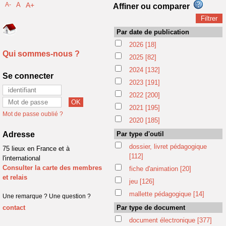
A-
A
A+
Affiner ou comparer
Par date de publication
2026
[18]
Qui sommes-nous ?
2025
[82]
2024
[132]
Se connecter
2023
[191]
2022
[200]
2021
[195]
Mot de passe oublié ?
2020
[185]
Adresse
Par type d'outil
dossier, livret pédagogique
75 lieux en France et à
[112]
l'international
Consulter la carte des membres
fiche d'animation
[20]
et relais
jeu
[126]
mallette pédagogique
[14]
Une remarque ? Une question ?
contact
Par type de document
document électronique
[377]