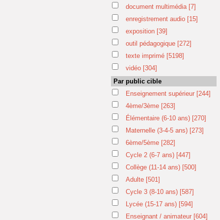
document multimédia
[7]
enregistrement audio
[15]
exposition
[39]
outil pédagogique
[272]
texte imprimé
[5198]
vidéo
[304]
Par public cible
Enseignement supérieur
[244]
4ème/3ème
[263]
Élémentaire (6-10 ans)
[270]
Maternelle (3-4-5 ans)
[273]
6ème/5ème
[282]
Cycle 2 (6-7 ans)
[447]
Collège (11-14 ans)
[500]
Adulte
[501]
Cycle 3 (8-10 ans)
[587]
Lycée (15-17 ans)
[594]
Enseignant / animateur
[604]