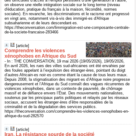
des difficultés d’accès à l’emploi persistent d’une génération à l’autre,
on observe une réelle intégration sociale sur le long terme (niveau
d'éducation, pratique du français à la maison, fécondité, normes
sociales). En revanche, les discriminations et le racisme ont progressé
en vingt ans, notamment vis-à-vis des immigré·es d'Afrique
subsaharienne et de leurs descendant·es.
https://theconversation.com/limmigration-est-une-composante-centrale-
de-la-societe-francaise-283466
[article]
Comprendre les violences
xénophobes en Afrique du Sud
- In : THE CONVERSATION, 19 mai 2026 (19/05/2026), 19/05/2026,
En avril 2026, les rues des villes sud-africaines ont été envahies par
des foules appelant à l’expulsion des étranger·ères, pointant du doigt
d’autres Africain·es noir·es comme étant la cause de tous leurs maux.
Depuis 2008, la stigmatisation des migrant·es d’Afrique noire progresse
dangereusement et l’Afrique du Sud connaît des vagues récurrentes de
violences xénophobes, dans un contexte de pauvreté, de chômage
massif et de défiance envers l’État. Des mouvements nationalistes,
soutenus par les principaux partis politiques et relayés par les réseaux
sociaux, accusent les étranger·ères d’être responsables de la
criminalité et de la dégradation des services publics.
https://theconversation.com/comprendre-les-violences-xenophobes-en-
afrique-du-sud-282570
[article]
Iran. La résistance sourde de la société