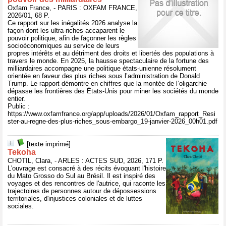
Oxfam France, - PARIS : OXFAM FRANCE,
2026/01, 68 P.
Ce rapport sur les inégalités 2026 analyse la
façon dont les ultra-riches accaparent le
pouvoir politique, afin de façonner les règles
socioéconomiques au service de leurs
propres intérêts et au détriment des droits et libertés des populations à
travers le monde. En 2025, la hausse spectaculaire de la fortune des
milliardaires accompagne une politique états-unienne résolument
orientée en faveur des plus riches sous l’administration de Donald
Trump. Le rapport démontre en chiffres que la montée de l’oligarchie
dépasse les frontières des États-Unis pour miner les sociétés du monde
entier.
Public :
https://www.oxfamfrance.org/app/uploads/2026/01/Oxfam_rapport_Resi
ster-au-regne-des-plus-riches_sous-embargo_19-janvier-2026_00h01.pdf
[texte imprimé]
Tekoha
CHOTIL, Clara, - ARLES : ACTES SUD, 2026, 171 P.
L'ouvrage est consacré à des récits évoquant l'histoire
du Mato Grosso do Sul au Brésil. Il est inspiré des
voyages et des rencontres de l'autrice, qui raconte les
trajectoires de personnes autour de dépossessions
territoriales, d'injustices coloniales et de luttes
sociales.