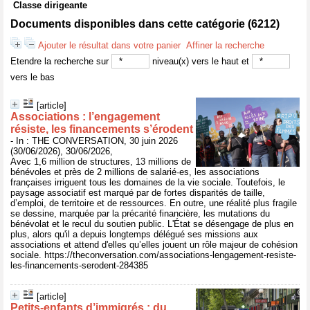
Classe dirigeante
Documents disponibles dans cette catégorie (
6212
)
Ajouter le résultat dans votre panier
Affiner la recherche
Etendre la recherche sur
niveau(x) vers le haut et
vers le bas
[article]
Associations : l’engagement
résiste, les financements s’érodent
- In : THE CONVERSATION, 30 juin 2026
(30/06/2026), 30/06/2026,
Avec 1,6 million de structures, 13 millions de
bénévoles et près de 2 millions de salarié·es, les associations
françaises irriguent tous les domaines de la vie sociale. Toutefois, le
paysage associatif est marqué par de fortes disparités de taille,
d’emploi, de territoire et de ressources. En outre, une réalité plus fragile
se dessine, marquée par la précarité financière, les mutations du
bénévolat et le recul du soutien public. L'État se désengage de plus en
plus, alors qu'il a depuis longtemps délégué ses missions aux
associations et attend d'elles qu’elles jouent un rôle majeur de cohésion
sociale. https://theconversation.com/associations-lengagement-resiste-
les-financements-serodent-284385
[article]
Petits‑enfants d’immigrés : du