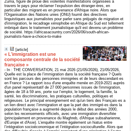
Zuma, figure de proue des violentes manifestations organisées à
travers le pays pour réclamer l’expulsion des étranger·ères, en
particulier des migrant·es en provenance d'Afrique noire. Alors que
l'Organisation des Nations unies (ONU) fournit des directives
linguistiques aux journalistes pour parler sans préjugés de migration et
d'immigration, le recadrage xénophobe en Afrique du Sud est tellement
imbriqué dans le traitement journalistique qu'il est devenu un problème
de société. https://africasacountry.com/2026/06/south-african-
journalists-have-a-choice-to-make
[article]
« L’immigration est une
composante centrale de la société
française »
- In : THE CONVERSATION, 21 mai 2026 (21/05/2026), 21/05/2026,
Quelle est la place de l’immigration dans la société française ? Quels
sont les parcours des personnes immigrées et de leurs descendant·es
en France ? Le rapport issu d'une enquête menée en 2019-2021 auprès
d'un panel représentatif de 27 000 personnes issues de l'immigration,
âgées de 18 à 59 ans, porte sur l’emploi, le logement, la famille, la
santé, les discriminations, les pratiques culturelles, politiques et
religieuses. Le principal enseignement est qu'un tiers des Français·es a
un lien direct avec l’immigration et que la part des immigré·es dans la
population française a augmenté depuis le début des années 2000,
selon les recensements officiels, avec une immigration diversifiée
(principalement en provenance du Maghreb, d'Afrique subsaharienne,
d'Europe et d'Asie). L'enquête montre également un hiatus entre
l’intégration socioéconomique et l’intégration socioculturelle. Alors que