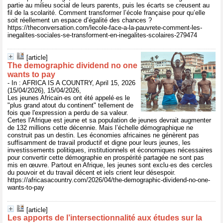
partie au milieu social de leurs parents, puis les écarts se creusent au
fil de la scolarité. Comment transformer l’école française pour qu’elle
soit réellement un espace d’égalité des chances ?
https://theconversation.com/lecole-face-a-la-pauvrete-comment-les-
inegalites-sociales-se-transforment-en-inegalites-scolaires-279474
[article]
The demographic dividend no one
wants to pay
- In : AFRICA IS A COUNTRY, April 15, 2026
(15/04/2026), 15/04/2026,
Les jeunes Africain·es ont été appelé·es le
"plus grand atout du continent" tellement de
fois que l'expression a perdu de sa valeur.
Certes l'Afrique est jeune et sa population de jeunes devrait augmenter
de 132 millions cette décennie. Mais l’échelle démographique ne
construit pas un destin. Les économies africaines ne génèrent pas
suffisamment de travail productif et digne pour leurs jeunes, les
investissements politiques, institutionnels et économiques nécessaires
pour convertir cette démographie en prospérité partagée ne sont pas
mis en œuvre. Partout en Afrique, les jeunes sont exclu·es des cercles
du pouvoir et du travail décent et iels crient leur désespoir.
https://africasacountry.com/2026/04/the-demographic-dividend-no-one-
wants-to-pay
[article]
Les apports de l’intersectionnalité aux études sur la