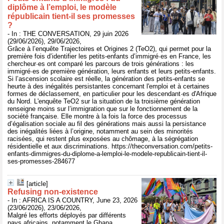
diplôme à l’emploi, le modèle
républicain tient‑il ses promesses
?
- In : THE CONVERSATION, 29 juin 2026
(29/06/2026), 29/06/2026,
Grâce à l’enquête Trajectoires et Origines 2 (TeO2), qui permet pour la
première fois d’identifier les petits-enfants d’immigré·es en France, les
chercheur·es ont comparé les parcours de trois générations : les
immigré·es de première génération, leurs enfants et leurs petits-enfants.
Si l’ascension scolaire est réelle, la génération des petits-enfants se
heurte à des inégalités persistantes concernant l'emploi et à certaines
formes de déclassement, en particulier pour les descendant·es d'Afrique
du Nord. L'enquête TeO2 sur la situation de la troisième génération
renseigne moins sur l’immigration que sur le fonctionnement de la
société française. Elle montre à la fois la force des processus
d’égalisation sociale au fil des générations mais aussi la persistance
des inégalités liées à l’origine, notamment au sein des minorités
racisées, qui restent plus exposées au chômage, à la ségrégation
résidentielle et aux discriminations. https://theconversation.com/petits-
enfants-dimmigres-du-diplome-a-lemploi-le-modele-republicain-tient-il-
ses-promesses-284677
[article]
Refusing non-existence
- In : AFRICA IS A COUNTRY, June 23, 2026
(23/06/2026), 23/06/2026,
Malgré les efforts déployés par différents
pays africains, notamment le Ghana,