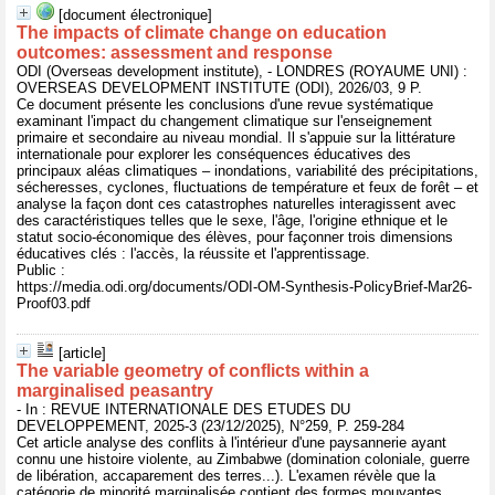
[document électronique]
The impacts of climate change on education
outcomes: assessment and response
ODI (Overseas development institute), - LONDRES (ROYAUME UNI) :
OVERSEAS DEVELOPMENT INSTITUTE (ODI), 2026/03, 9 P.
Ce document présente les conclusions d'une revue systématique
examinant l'impact du changement climatique sur l'enseignement
primaire et secondaire au niveau mondial. Il s'appuie sur la littérature
internationale pour explorer les conséquences éducatives des
principaux aléas climatiques – inondations, variabilité des précipitations,
sécheresses, cyclones, fluctuations de température et feux de forêt – et
analyse la façon dont ces catastrophes naturelles interagissent avec
des caractéristiques telles que le sexe, l'âge, l'origine ethnique et le
statut socio-économique des élèves, pour façonner trois dimensions
éducatives clés : l'accès, la réussite et l'apprentissage.
Public :
https://media.odi.org/documents/ODI-OM-Synthesis-PolicyBrief-Mar26-
Proof03.pdf
[article]
The variable geometry of conflicts within a
marginalised peasantry
- In : REVUE INTERNATIONALE DES ETUDES DU
DEVELOPPEMENT, 2025-3 (23/12/2025), N°259, P. 259-284
Cet article analyse des conflits à l'intérieur d'une paysannerie ayant
connu une histoire violente, au Zimbabwe (domination coloniale, guerre
de libération, accaparement des terres...). L'examen révèle que la
catégorie de minorité marginalisée contient des formes mouvantes