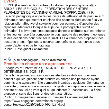
EVRAS
FCPPF (Fédération des centres pluralistes de planning familial), -
BRUXELLES (BELGIQUE) : FEDERATION DES CENTRES
PLURALISTES DE PLANNING FAMILIAL (FCPPF), 2025, 47 P.
Ce livret pédagogique apporte des pistes de réflexion et de posture aux
animateur·rices qui mettent en place des séances d'éducation à la vie
relationnelle, affective et sexuelle pour leur permettre d'apporter des
réponses adéquates lorsque le sujet de la pornographie surgit en
animation. Le livret présente quelques données chiffrées sur les enfants
et les jeunes face à la pornographie puis apporte des repères théoriques
et des définitions pour préciser le sujet. Les auteur·rices proposent des
postures et des réponses à apporter aux enfants et aux jeunes sous
forme d'activité et de témoignage.
Public : Enseignant / animateur
[outil pédagogique] : fiche d'animation
Prendre en charge un·e agresseur·se
Engagé·es et Déterminé·es, - MONTREUIL : ENGAGE·ES ET
DETERMINE·ES, 2025, 8 P.
Cette fiche permet aux associations étudiantes d'obtenir quelques
conseils qui les guident pour prendre en charge une personne ayant
commis une agression. Elle comporte 5 parties : quelques éléments de
contexte ; prévenir une agression ; la gestion en réponse à une violence
sexiste et sexuelle ; vers quoi ou qui orienter ? ; conclusion. La fiche
propose ensuite des liens et des contacts utiles.
Public : Enseignement supérieur;Enseignant / animateur;Adulte
https://www.engagees-determinees.org/wp-
content/uploads/2025/02/ED_FICHE7_4.pdf