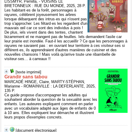
LISSMYR, Pernilla, - VOISINS LE
BRETONNEUX : RUE DU MONDE, 2025, 28 P.
Les habitant·es de la forêt, personnages à
rayures, célèbrent joyeusement les arbres
lorsque débarquent des intrus·es qui n'osent pas
trop s'approcher. Les fêtard·es les regardent d'un
mauvais œil car ce sont des individus à pois !
De plus, iels vivent dans des tentes, chantent
bizarrement et ne mangent pas de feuilles. Iels demandent l'asile car
leur prairie est inondée. Faut-il les accueillir ? Ce que les personnages à
rayures ne savaient pas : en ouvrant leur territoire à ces visiteur·ses si
différent·es, ils apprendraient d'autres manières de cuisiner et des
nouvelles chansons ! Mais voilà qu'arrive toute une ribambelle de
visiteur·ses… à carreaux !!
[texte imprimé]
Grandir sans tabou
MARCADÉ HINGE, Claire, MARTY-STÉPHAN,
Marianne - ROMAINVILLE : LA DEFERLANTE, 2025,
135 P.
Ce guide propose d'accompagner les adultes qui
souhaitent aborder la question de la sexualité avec les
enfants. Les auteures expliquent comment en parler
avec un vocabulaire adapté aux âges de enfants de 0
à 10 ans. Elles expliquent leur démarche et illustrent
leurs propos d'exemples concrets.
[document électronique]