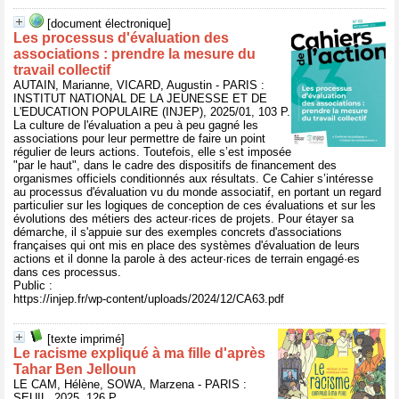
[document électronique]
Les processus d'évaluation des
associations : prendre la mesure du
travail collectif
AUTAIN, Marianne, VICARD, Augustin - PARIS :
INSTITUT NATIONAL DE LA JEUNESSE ET DE
L'EDUCATION POPULAIRE (INJEP), 2025/01, 103 P.
La culture de l'évaluation a peu à peu gagné les
associations pour leur permettre de faire un point
régulier de leurs actions. Toutefois, elle s’est imposée
"par le haut", dans le cadre des dispositifs de financement des
organismes officiels conditionnés aux résultats. Ce Cahier s’intéresse
au processus d'évaluation vu du monde associatif, en portant un regard
particulier sur les logiques de conception de ces évaluations et sur les
évolutions des métiers des acteur·rices de projets. Pour étayer sa
démarche, il s'appuie sur des exemples concrets d'associations
françaises qui ont mis en place des systèmes d'évaluation de leurs
actions et il donne la parole à des acteur·rices de terrain engagé·es
dans ces processus.
Public :
https://injep.fr/wp-content/uploads/2024/12/CA63.pdf
[texte imprimé]
Le racisme expliqué à ma fille d'après
Tahar Ben Jelloun
LE CAM, Hélène, SOWA, Marzena - PARIS :
SEUIL, 2025, 126 P.