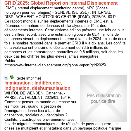
GRID 2025: Global Report on Internal Displacement
IDMC (Internal displacement monitoring centre), NRC (Conseil
norvégien pour les réfugiés) - GENEVE (SUISSE) : INTERNAL
DISPLACEMENT MONITORING CENTRE (IDMC), 2025/05, 63 P.
Ce rapport mondial sur les déplacements internes d’IDMC est la
référence en matière de données et d'analyses sur l'état des
déplacements internes. Cette dixième édition présente une fois de plus
des chiffres record, avec une estimation globale de 83,4 millions de
personnes vivant en déplacement interne à la fin de 2024 - plus de deux
fois le nombre rapporté dans le premier GRID il y a dix ans. Les conflits
et la violence ont entraîné le déplacement de 73,5 millions de
personnes et les catastrophes naturelles de 9,8 millions, soit dans les
deux cas les chiffres les plus élevés jamais enregistrés.
Public :
https://www.internal-displacement.org/global-report/grid2025/
[texte imprimé]
Immigration : Indifférence,
indignation, déshumanisation
WIHTOL DE WENDEN, Catherine, -
PARIS : AUTREMENT, 2025/01, 154 P.
Comment penser un monde qui repose sur
les mobilités, quand la gestion de
l'immigration donne lieu à tant de
crispations, sociales ou identitaires ?
Conflits, catastrophes environnementales,
flux de migrants économiques et de réfugiés de pays en guerre : les
crises se multiplient et s’installent dans un paysage politique marqué