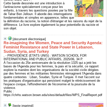
Cette bande dessinée est une introduction à
l'antiracisme spécialement conçue pour les
enfants, à travers les questions posées par la fille
de Tahar Ben Jelloun. Il aborde des interrogations
fondamentales et simples en apparence, telles que
la définition du racisme, la notion d'étranger et les raisons du rejet de la
différence. Le livre explore également la peur potentielle du raciste et
son objet.
[document électronique]
Re-imagining the Women, Peace and Security Agenda:
Feminist Resistance and State Power in Lebanon,
Sudan, Syria, and Turkey
, - PROVIDENCE (ETATS UNIS) : WATSON SCHOOL FOR
INTERNATIONAL AND PUBLIC AFFAIRS, 2025/06, 34 P.
À l'occasion du 25e anniversaire de la résolution 1325 qui a jeté les
bases de l'Agenda pour les femmes, la paix et la sécurité, ce rapport
explore la manière dont les organisations de la société civile dirigées
par des femmes et les militantes féministes réimaginent l'Agenda dans
quatre contextes : Liban, Soudan, Syrie et Turquie. Il met l'accent sur
les pratiques d'organisation qui persistent malgré le rétrécissement de
l'espace civique, l'effondrement de l'économie et la poursuite de la
violence.
Public :
https://chrhs.watson.brown.edu/sites/default/files/WPS_FinalReport.pdf
[texte imprimé]