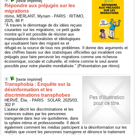
[texte imprimé]
Répondre aux préjugés sur les
migrations
ritimo, MERLANT, Myriam - PARIS : RITIMO,
2025, 88 P.
"À travers le démontage de dix idées reçues
courantes sur les migrations, ce petit guide
montre qu’il est possible de résister aux
manipulations électoralistes et idéologiques
qui voudraient faire des migrant·es et
réfugié·es la source de tous nos problèmes. Il donne des arguments et
des chiffres basés sur des statistiques officielles qui invalident ces
préjugés pour faire percevoir les migrations comme une richesse
économique, sociale et culturelle, et même comme le seul avenir
possible pour notre planète mondialisée." (Présentation par ritimo).
[texte imprimé]
Transphobia : Enquête sur la
désinformation et les
discriminations transphobes
HERVÉ, Élie, - PARIS : SOLAR, 2025/03,
302 P.
L'auteur décrit les discriminations et les
violences subies par les personnes
transgenre dans leur vie quotidienne, dans
la sphère intime et professionnelle. Il décrit
également comment les médias participent à la désinformation sur les
réalités que vivent les personnes transgenre et dénonce le traitement