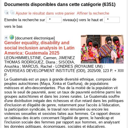
Documents disponibles dans cette catégorie (
6351
)
Ajouter le résultat dans votre panier
Affiner la recherche
Etendre la recherche sur
niveau(x) vers le haut et
vers le bas
[document électronique]
Gender equality, disability and
social inclusion analysis in Latin
America: Guatemala 2025
LEON-HIMMELSTINE, Carmen, JIMENEZ
THOMAS RODRIGUEZ, Diana ; SISODIA,
Anushka ; MARCUS, Rachel - LONDRES (ROYAUME UNI) :
OVERSEAS DEVELOPMENT INSTITUTE (ODI), 2025/09, 123 P. + XIII
P.
Le Guatemala est un pays à grande diversité ethnique, composé de
peuples autochtones (Maya, Xinka et Garifuna), de populations
métisses et afro-descendantes. Plus de la moitié de la population vit
sous le seuil de pauvreté, avec un taux de pauvreté extrême parmi les
groupes autochtones et dans les zones rurales. Le Guatemala souffre
d'une distribution inégale des richesses et d'un retard dans les politiques
d'inclusion et d'égalité de genre, notamment pour l'accès à l'éducation,
la participation syndicale, le travail non rémunéré ou encore les
violences sexuelles et sexistes faites aux femmes. Ce rapport dresse
un tableau des écarts concernant l'égalité de genre, le handicap et
l'inclusion sociale des femmes par rapport aux hommes, en analysant
les données politiques, économiques, sociales et éducatives.