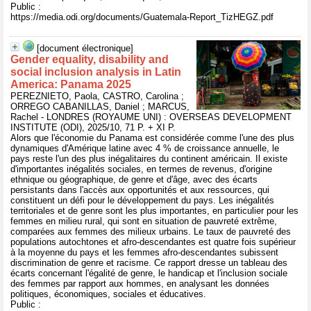
Public :
https://media.odi.org/documents/Guatemala-Report_TizHEGZ.pdf
[document électronique]
Gender equality, disability and
social inclusion analysis in Latin
America: Panama 2025
PEREZNIETO, Paola, CASTRO, Carolina ;
ORREGO CABANILLAS, Daniel ; MARCUS,
Rachel - LONDRES (ROYAUME UNI) : OVERSEAS DEVELOPMENT
INSTITUTE (ODI), 2025/10, 71 P. + XI P.
Alors que l'économie du Panama est considérée comme l'une des plus
dynamiques d'Amérique latine avec 4 % de croissance annuelle, le
pays reste l'un des plus inégalitaires du continent américain. Il existe
d'importantes inégalités sociales, en termes de revenus, d'origine
ethnique ou géographique, de genre et d'âge, avec des écarts
persistants dans l'accès aux opportunités et aux ressources, qui
constituent un défi pour le développement du pays. Les inégalités
territoriales et de genre sont les plus importantes, en particulier pour les
femmes en milieu rural, qui sont en situation de pauvreté extrême,
comparées aux femmes des milieux urbains. Le taux de pauvreté des
populations autochtones et afro-descendantes est quatre fois supérieur
à la moyenne du pays et les femmes afro-descendantes subissent
discrimination de genre et racisme. Ce rapport dresse un tableau des
écarts concernant l'égalité de genre, le handicap et l'inclusion sociale
des femmes par rapport aux hommes, en analysant les données
politiques, économiques, sociales et éducatives.
Public :