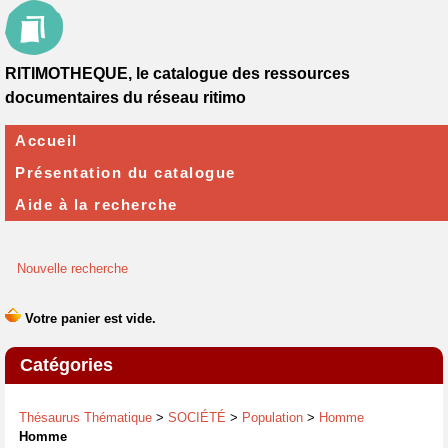
RITIMOTHEQUE, le catalogue des ressources
documentaires du réseau ritimo
Accueil
Présentation du catalogue
Aide à la recherche
Nouvelle recherche
Catégories
Thésaurus Thématique
>
SOCIÉTÉ
>
Population
>
Homme
Homme