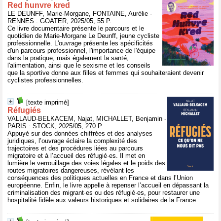
Red hunvre kred
LE DEUNFF, Marie-Morgane, FONTAINE, Aurélie -
RENNES : GOATER, 2025/05, 55 P.
Ce livre documentaire présente le parcours et le
quotidien de Marie-Morgane Le Deunff, jeune cycliste
professionnelle. L'ouvrage présente les spécificités
d'un parcours professionnel, l'importance de l'équipe
dans la pratique, mais également la santé,
l'alimentation, ainsi que le sexisme et les conseils
que la sportive donne aux filles et femmes qui souhaiteraient devenir
cyclistes professionnelles.
[texte imprimé]
Réfugiés
VALLAUD-BELKACEM, Najat, MICHALLET, Benjamin -
PARIS : STOCK, 2025/05, 270 P.
Appuyé sur des données chiffrées et des analyses
juridiques, l’ouvrage éclaire la complexité des
trajectoires et des procédures liées au parcours
migratoire et à l’accueil des réfugié·es. Il met en
lumière le verrouillage des voies légales et le poids des
routes migratoires dangereuses, révélant les
conséquences des politiques actuelles en France et dans l’Union
européenne. Enfin, le livre appelle à repenser l’accueil en dépassant la
criminalisation des migrant·es ou des réfugié·es, pour restaurer une
hospitalité fidèle aux valeurs historiques et solidaires de la France.