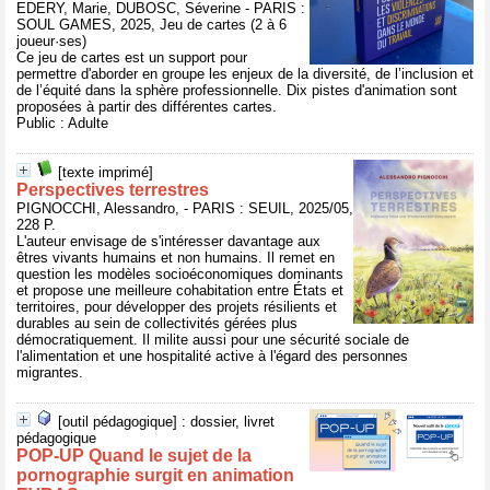
EDERY, Marie, DUBOSC, Séverine - PARIS :
SOUL GAMES, 2025, Jeu de cartes (2 à 6
joueur·ses)
Ce jeu de cartes est un support pour
permettre d'aborder en groupe les enjeux de la diversité, de l’inclusion et
de l’équité dans la sphère professionnelle. Dix pistes d'animation sont
proposées à partir des différentes cartes.
Public : Adulte
[texte imprimé]
Perspectives terrestres
PIGNOCCHI, Alessandro, - PARIS : SEUIL, 2025/05,
228 P.
L'auteur envisage de s'intéresser davantage aux
êtres vivants humains et non humains. Il remet en
question les modèles socioéconomiques dominants
et propose une meilleure cohabitation entre États et
territoires, pour développer des projets résilients et
durables au sein de collectivités gérées plus
démocratiquement. Il milite aussi pour une sécurité sociale de
l'alimentation et une hospitalité active à l'égard des personnes
migrantes.
[outil pédagogique] : dossier, livret
pédagogique
POP-UP Quand le sujet de la
pornographie surgit en animation