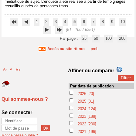
médiatique du sujet. L'enquête a été réalisée à partir de témoignages
recueillis auprès de personnes trans.
1
2
3
4
5
6
7
8
9
10
(81 - 100 / 6351)
Par page :
25
50
100
200
Accès au site ritimo
pmb
A-
A
A+
Affiner ou comparer
Par date de publication
2026
[20]
Qui sommes-nous ?
2025
[81]
2024
[124]
Se connecter
2023
[188]
2022
[200]
2021
[196]
Mot de passe oublié ?