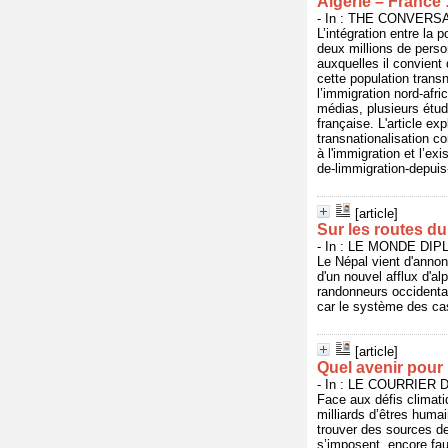
Algérie – France 
- In : THE CONVERSATI
L’intégration entre la 
deux millions de perso
auxquelles il convient
cette population trans
l’immigration nord-afri
médias, plusieurs étud
française. L'article ex
transnationalisation c
à l'immigration et l’ex
de-limmigration-depui
[article]
Sur les routes d
- In : LE MONDE DIPL
Le Népal vient d'annon
d'un nouvel afflux d'al
randonneurs occidentau
car le système des cas
[article]
Quel avenir pour 
- In : LE COURRIER DE
Face aux défis climati
milliards d’êtres huma
trouver des sources de
s’imposent, encore fau