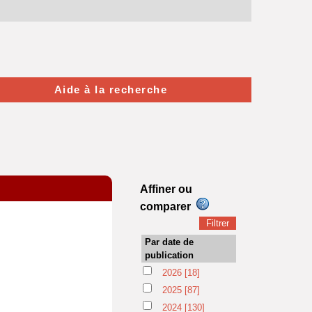
Aide à la recherche
Affiner ou
comparer
Par date de
publication
2026
[18]
2025
[87]
2024
[130]