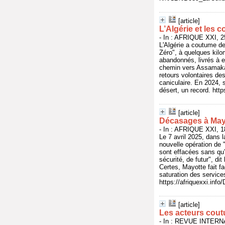
[article]
L’Algérie et les 
- In : AFRIQUE XXI, 25
L'Algérie a coutume de
Zéro", à quelques kilom
abandonnés, livrés à e
chemin vers Assamaka o
retours volontaires des
caniculaire. En 2024, s
désert, un record. http
[article]
Décasages à May
- In : AFRIQUE XXI, 18
Le 7 avril 2025, dans l
nouvelle opération de 
sont effacées sans qu’a
sécurité, de futur", di
Certes, Mayotte fait f
saturation des service
https://afriquexxi.inf
[article]
Les acteurs coutu
- In : REVUE INTER