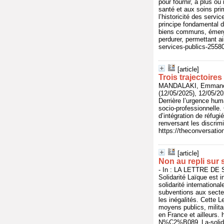
pour fournir, à plus ou
santé et aux soins prim
l’historicité des servi
principe fondamental 
biens communs, émergen
perdurer, permettant ai
services-publics-2558
[article]
Trois trajectoire
MANDALAKI, Emmanou
(12/05/2025), 12/05/20
Derrière l’urgence huma
socio-professionnelle. 
d’intégration de réfugi
renversant les discrim
https://theconversatio
[article]
Non au repli sur s
- In : LA LETTRE DE 
Solidarité Laïque est 
solidarité internationa
subventions aux secteu
les inégalités. Cette L
moyens publics, milita
en France et ailleurs. 
N%C2%B089_La-solidar