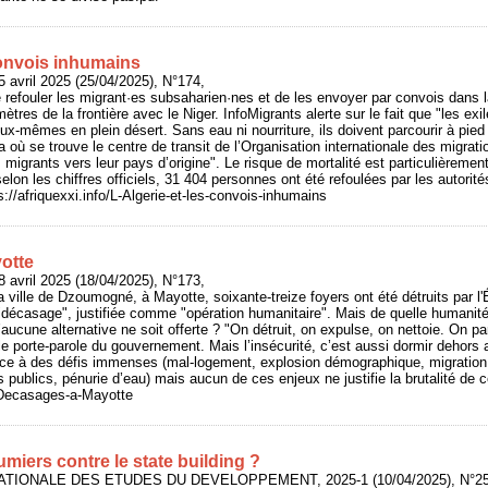
convois inhumains
 avril 2025 (25/04/2025), N°174,
 refouler les migrant·es subsaharien·nes et de les envoyer par convois dans l
ètres de la frontière avec le Niger. InfoMigrants alerte sur le fait que "les ex
ux-mêmes en plein désert. Sans eau ni nourriture, ils doivent parcourir à pie
ù se trouve le centre de transit de l’Organisation internationale des migrati
 migrants vers leur pays d’origine". Le risque de mortalité est particulièremen
elon les chiffres officiels, 31 404 personnes ont été refoulées par les autorit
s://afriquexxi.info/L-Algerie-et-les-convois-inhumains
otte
 avril 2025 (18/04/2025), N°173,
a ville de Dzoumogné, à Mayotte, soixante-treize foyers ont été détruits par l'É
"décasage", justifiée comme "opération humanitaire". Mais de quelle humanité 
ucune alternative ne soit offerte ? "On détruit, on expulse, on nettoie. On par
t le porte-parole du gouvernement. Mais l’insécurité, c’est aussi dormir dehors 
ace à des défis immenses (mal-logement, explosion démographique, migration i
s publics, pénurie d’eau) mais aucun de ces enjeux ne justifie la brutalité de
o/Decasages-a-Mayotte
miers contre le state building ?
NATIONALE DES ETUDES DU DEVELOPPEMENT, 2025-1 (10/04/2025), N°257