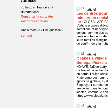
Adresse
75 lieux en France et à
[article]
l'international
Les centres pour 
Consulter la carte des
réinsertion soci
membres et relais
- In : GLOBAL AFRICA,
L'article propose d’é
sorcellerie et hébergé
Une remarque ? Une question ?
conçus comme des espa
contact
prise en charge totale
leurs familles d’origi
de souffrir de stigmati
[article]
It Takes a Village
Sénégal Pistes à 
NDIAYE, Ndèye Laïty -
Ce travail de recherch
en particulier les adol
Plateforme des femmes
approche globale, syst
S’appuyant sur une enq
sexuelles dans le cont
locales, comme le cent
https://www.globalafri
[article]