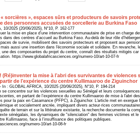
« sorcières », espaces sûrs et producteurs de savoirs prot
ale des personnes accusées de sorcellerie au Burkina Faso
 10/2025 (20/06/2025), N°10, P. 162-177
valuer la mise en place d’une intervention communautaire de prise en charge
es dans des centres d’accueil au Burkina Faso. Au-delà de leur rôle d’héberge
ces de survie, mobilisent des savoirs protecteurs et proposent aux pensio
, mais aussi une insertion dans l'économie sociale et solidaire. En revanche,
ne, une des composantes du projet du centre, connaît des résultats mitigés c
sation. https://www.globalafricasciences.org/numero-10/art-10-07-fr
 ! (Ré)inventer la mise à l’abri des survivantes de violences
partir de l’expérience du centre Kullimaaroo de Ziguinchor
 In : GLOBAL AFRICA, 10/2025 (20/06/2025), N°10, P. 194-214
e se concentre sur les violences sexuelles au Sénégal et leurs conséquences 
escentes, en partant de l’expérience du centre Kullimaaroo de mise à l'abri des j
 pour la paix en Casamance (PFPC), à Ziguinchor. L'article met en exergue l
émique et socialement ancrée, impliquant divers acteur·rices communautaires e
uête de terrain et sur la littérature existante, la recherche documente la com
exte sénégalais, les dynamiques de "silenciation" des femmes victimes et le rô
re Kullimaaroo, face à l’insuffisance des politiques publiques.
casciences.org/numero-10/art-10-08-fr