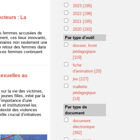
2023
[195]
2022
[198]
ecteurs : La
2021
[195]
2020
[192]
 des femmes accusées de
ment, ces lieux innovants,
Par type d'outil
nnaires non seulement une
dossier, livret
 le retour des femmes dans
pédagogique
ar ces femmes continuent
[119]
fiche
d'animation
[20]
 sexuelles au
jeu
[127]
mallette
sur la vie des victimes,
pédagogique
eunes filles, initié par la
[14]
’importance d’une
t institutionnel·les.
Par type de
plexité des violences
document
le crucial d’initiatives
document
électronique
[392]