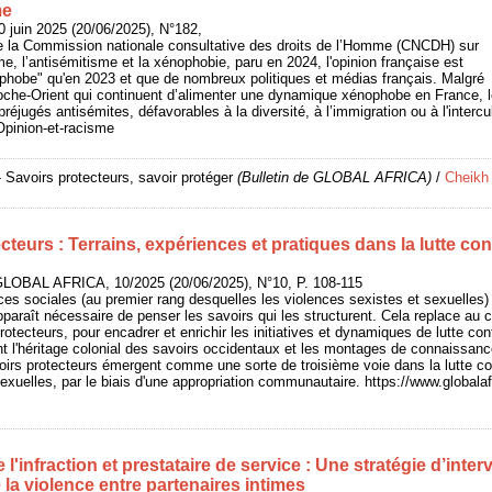
me
 juin 2025 (20/06/2025), N°182,
de la Commission nationale consultative des droits de l’Homme (CNCDH) sur
sme, l’antisémitisme et la xénophobie, paru en 2024, l'opinion française est
ophobe" qu'en 2023 et que de nombreux politiques et médias français. Malgré
che-Orient qui continuent d’alimenter une dynamique xénophobe en France,
réjugés antisémites, défavorables à la diversité, à l’immigration ou à l'intercul
/Opinion-et-racisme
 Savoirs protecteurs, savoir protéger
(Bulletin de GLOBAL AFRICA)
/
Cheikh
cteurs : Terrains, expériences et pratiques dans la lutte con
GLOBAL AFRICA, 10/2025 (20/06/2025), N°10, P. 108-115
nces sociales (au premier rang desquelles les violences sexistes et sexuelles
apparaît nécessaire de penser les savoirs qui les structurent. Cela replace au c
rotecteurs, pour encadrer et enrichir les initiatives et dynamiques de lutte co
nt l'héritage colonial des savoirs occidentaux et les montages de connaissa
voirs protecteurs émergent comme une sorte de troisième voie dans la lutte co
sexuelles, par le biais d'une appropriation communautaire. https://www.global
 l'infraction et prestataire de service : Une stratégie d’inte
e la violence entre partenaires intimes