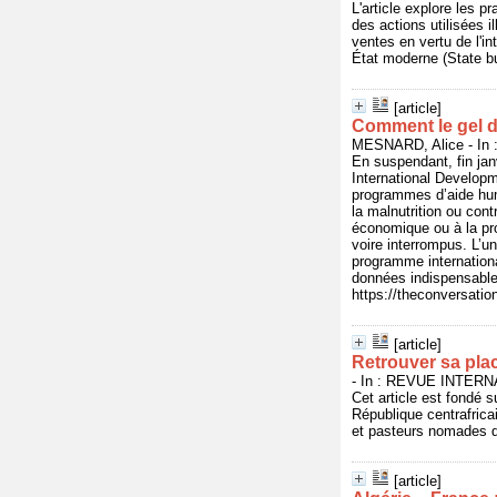
L'article explore les p
des actions utilisées 
ventes en vertu de l'in
État moderne (State bui
[article]
Comment le gel d
MESNARD, Alice - In 
En suspendant, fin janv
International Developm
programmes d’aide huma
la malnutrition ou cont
économique ou à la pr
voire interrompus. L’u
programme internationa
données indispensables
https://theconversati
[article]
Retrouver sa plac
- In : REVUE INTER
Cet article est fondé s
République centrafricai
et pasteurs nomades q
[article]