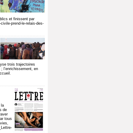
lics et finissent par
civile-prend-le-relais-des-
yse trois trajectoires
 ; l’enrichissement, en
ccueil.
 la
es de
raver
par tous
vies,
_Lettre-