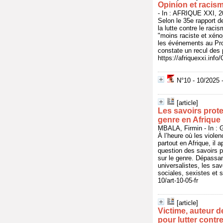
Opinion et racis
- In : AFRIQUE XXI, 20
Selon le 35e rapport 
la lutte contre le raci
"moins raciste et xén
les événements au Pro
constate un recul des p
https://afriquexxi.info
N°10 - 10/2025 -
[article]
Les savoirs prote
genre en Afrique
MBALA, Firmin - In : 
À l’heure où les viole
partout en Afrique, il 
question des savoirs p
sur le genre. Dépassa
universalistes, les sa
sociales, sexistes et 
10/art-10-05-fr
[article]
Victime, auteur de
pour lutter contr