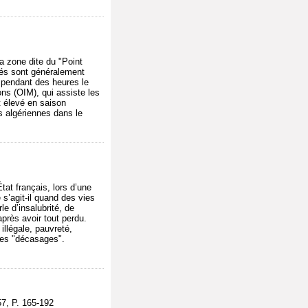
a zone dite du "Point
ilés sont généralement
d pendant des heures le
ons (OIM), qui assiste les
t élevé en saison
és algériennes dans le
tat français, lors d’une
s’agit-il quand des vies
le d’insalubrité, de
après avoir tout perdu.
llégale, pauvreté,
 ces "décasages".
, P. 165-192