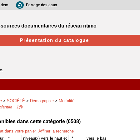
edem
Partage des eaux
sources documentaires du réseau ritimo
Présentation du catalogue
e
>
SOCIÉTÉ
>
Démographie
>
Mortalité
nfantile__1
@
ibles dans cette catégorie (
6508
)
tat dans votre panier
Affiner la recherche
sur
niveau(x) vers le haut et
vers le bas