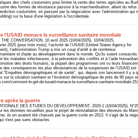
ratiques des chefs coutumiers pour limiter la vente des terres agricoles au Bur
illustre des formes de résistance passive à la marchandisation, allant du refu
terdiction coutumière, en passant par la négociation avec l'administration qui 
lding) sur la base d'une législation à l'occidentale.
e l’USAID menace la surveillance sanitaire mondiale
: THE CONVERSATION, 10 avril 2025 (10/04/2025), 10/04/2025,
ier 2025 (pour trois mois), l’activité de l’USAID (United States Agency for
ent), l’administration Trump a mis un coup d’arrêt à de nombreux
nitaire et d'aide au développement dans le monde. Qu’ils soient consacrés à 
re les maladies infectieuses, à la prévention des conflits et à l’aide humanit
omotion des droits humains, la plupart des programmes ont vu leurs financeme
ne des conséquences les plus dévastatrices de la suspension de l’USAID est l’
l "Enquêtes démographiques et de santé", qui, depuis son lancement il y a q
 sur la situation sanitaire et l’évolution démographique de près de 90 pays 
on.com/comment-le-gel-de-lusaid-menace-la-surveillance-sanitaire-mondiale-2
e après la guerre
NATIONALE DES ETUDES DU DEVELOPPEMENT, 2025-1 (10/04/2025), N°257
ur les données recueillies pour le projet de réinstallation des éleveurs du Mam
ne, ils en avaient été chassés par la guerre civile en 2013. Il s'agit de la négo
ui n'est pas sans obstacles.