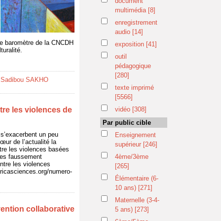
document
multimédia
[8]
enregistrement
audio
[14]
 le baromètre de la CNCDH
exposition
[41]
turalité.
outil
pédagogique
[280]
 Sadibou SAKHO
texte imprimé
[5566]
tre les violences de
vidéo
[308]
Par public cible
) s’exacerbent un peu
Enseignement
œur de l’actualité la
supérieur
[246]
ntre les violences basées
nces faussement
4ème/3ème
ntre les violences
[265]
africasciences.org/numero-
Élémentaire (6-
10 ans)
[271]
Maternelle (3-4-
rvention collaborative
5 ans)
[273]