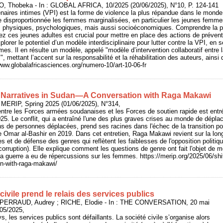
 Thobeka - In : GLOBAL AFRICA, 10/2025 (20/06/2025), N°10, P. 124-141
enaires intimes (VPI) est la forme de violence la plus répandue dans le monde
 disproportionnée les femmes marginalisées, en particulier les jeunes femme
s physiques, psychologiques, mais aussi socioéconomiques. Comprendre la pr
ez ces jeunes adultes est crucial pour mettre en place des actions de prévent
lorer le potentiel d’un modèle interdisciplinaire pour lutter contre la VPI, en s
imes. Il en résulte un modèle, appelé "modèle d’intervention collaboratif entre la
", mettant l’accent sur la responsabilité et la réhabilitation des auteurs, ainsi
www.globalafricasciences.org/numero-10/art-10-06-fr
t Narratives in Sudan—A Conversation with Raga Makawi
MERIP, Spring 2025 (01/06/2025), N°314,
ntre les Forces armées soudanaises et les Forces de soutien rapide est entr
5. Le conflit, qui a entraîné l'une des plus graves crises au monde de dépla
ns de personnes déplacées, prend ses racines dans l'échec de la transition poli
 Omar al-Bashir en 2019. Dans cet entretien, Raga Makawi revient sur la long
s et de défense des genres qui reflètent les faiblesses de l'opposition politiq
corruption). Elle explique comment les questions de genre ont fait l'objet de m
la guerre a eu de répercussions sur les femmes. https://merip.org/2025/06/shif
on-with-raga-makawi/
civile prend le relais des services publics
 PERRAUD, Audrey ; RICHE, Elodie - In : THE CONVERSATION, 20 mai
/05/2025,
 les services publics sont défaillants. La société civile s’organise alors