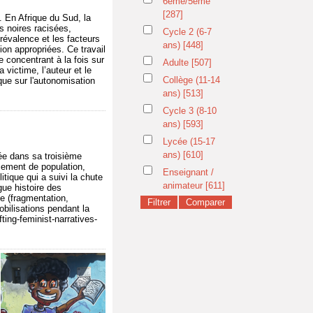
6ème/5ème
[287]
. En Afrique du Sud, la
s noires racisées,
Cycle 2 (6-7
évalence et les facteurs
ans)
[448]
ion appropriées. Ce travail
e concentrant à la fois sur
Adulte
[507]
 victime, l’auteur et le
Collège (11-14
 que sur l'autonomisation
ans)
[513]
Cycle 3 (8-10
ans)
[593]
Lycée (15-17
ans)
[610]
ée dans sa troisième
cement de population,
Enseignant /
tique qui a suivi la chute
animateur
[611]
ue histoire des
ue (fragmentation,
obilisations pendant la
ting-feminist-narratives-