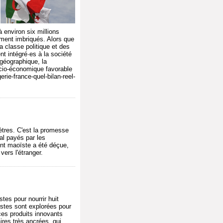
 environ six millions
ement imbriqués. Alors que
a classe politique et des
t intégré·es à la société
 géographique, la
socio-économique favorable
erie-france-quel-bilan-reel-
ètres. C'est la promesse
mal payés par les
ent maoïste a été déçue,
ers l'étranger.
tes pour nourrir huit
istes sont explorées pour
ces produits innovants
ires très ancrées, qui