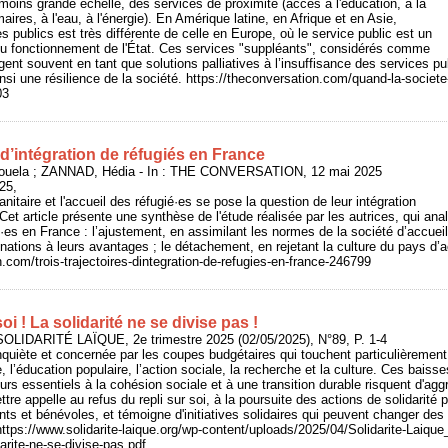
 moins grande échelle, des services de proximité (accès à l'éducation, à la
aires, à l'eau, à l'énergie). En Amérique latine, en Afrique et en Asie,
ces publics est très différente de celle en Europe, où le service public est un
du fonctionnement de l'État. Ces services "suppléants", considérés comme
t souvent en tant que solutions palliatives à l’insuffisance des services pub
nsi une résilience de la société. https://theconversation.com/quand-la-societe-
03
s d’intégration de réfugiés en France
ela ; ZANNAD, Hédia - In : THE CONVERSATION, 12 mai 2025
25,
nitaire et l'accueil des réfugié·es se pose la question de leur intégration
Cet article présente une synthèse de l'étude réalisée par les autrices, qui anal
é·es en France : l’ajustement, en assimilant les normes de la société d’accueil
inations à leurs avantages ; le détachement, en rejetant la culture du pays d’a
n.com/trois-trajectoires-dintegration-de-refugies-en-france-246799
oi ! La solidarité ne se divise pas !
SOLIDARITÉ LAÏQUE, 2e trimestre 2025 (02/05/2025), N°89, P. 1-4
inquiète et concernée par les coupes budgétaires qui touchent particulièrement
le, l’éducation populaire, l’action sociale, la recherche et la culture. Ces baiss
rs essentiels à la cohésion sociale et à une transition durable risquent d'agg
ettre appelle au refus du repli sur soi, à la poursuite des actions de solidarité 
nts et bénévoles, et témoigne d'initiatives solidaires qui peuvent changer des 
https://www.solidarite-laique.org/wp-content/uploads/2025/04/Solidarite-Laique
ite-ne-se-divise-pas.pdf