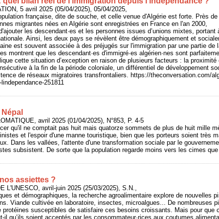
: quel bilan réel de l’immigration depuis l’indépendance ?
ON, 5 avril 2025 (05/04/2025), 05/04/2025,
population française, dite de souche, et celle venue d'Algérie est forte. Près de
nnes migrantes nées en Algérie sont enregistrées en France en l'an 2000,
 d'ajouter les descendant·es et les personnes issues d’unions mixtes, portant à
nationale. Ainsi, les deux pays se révèlent être démographiquement et social
caine est souvent associée à des préjugés sur l'immigration par une partie de l
es montrent que les descendant·es d'immigré·es algérien·nes sont parfaitemen
plique cette situation d’exception en raison de plusieurs facteurs : la proximité
onsécutive à la fin de la période coloniale, un différentiel de développement 
istence de réseaux migratoires transfrontaliers. https://theconversation.com/alg
s-lindependance-251811
u Népal
OMATIQUE, avril 2025 (01/04/2025), N°853, P. 4-5
cer qu'il ne comptait pas huit mais quatorze sommets de plus de huit mille m
pinistes et l'espoir d'une manne touristique, bien que les porteurs soient très 
x. Dans les vallées, l'attente d'une transformation sociale par le gouvernem
tes subsistent. De sorte que la population regarde moins vers les cimes que v
nos assiettes ?
 L'UNESCO, avril-juin 2025 (25/03/2025), S.N.,
ques et démographiques, la recherche agroalimentaire explore de nouvelles pis
ins. Viande cultivée en laboratoire, insectes, microalgues... De nombreuses p
 protéines susceptibles de satisfaire ces besoins croissants. Mais pour que 
t-il qu’ils soient acceptés par les consommateur·rices aux coutumes alimenta