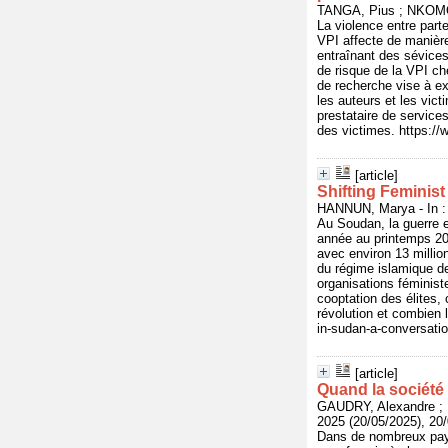
TANGA, Pius ; NKOMO,
La violence entre part
VPI affecte de manière
entraînant des sévice
de risque de la VPI ch
de recherche vise à exp
les auteurs et les vict
prestataire de services
des victimes. https://
[article]
Shifting Feminis
HANNUN, Marya - In : 
Au Soudan, la guerre e
année au printemps 202
avec environ 13 millio
du régime islamique de
organisations féministe
cooptation des élites, 
révolution et combien 
in-sudan-a-conversati
[article]
Quand la société 
GAUDRY, Alexandre ;
2025 (20/05/2025), 20
Dans de nombreux pays,