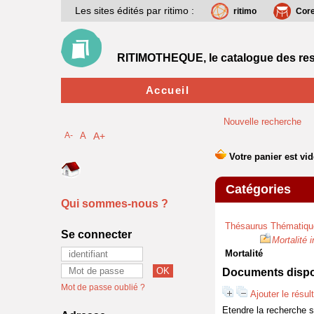
Les sites édités par ritimo :
ritimo
Cor
RITIMOTHEQUE, le catalogue des res
Accueil
Nouvelle recherche
A-
A
A+
Catégories
Qui sommes-nous ?
Thésaurus Thématiqu
Se connecter
Mortalité i
Mortalité
Documents dispon
Mot de passe oublié ?
Ajouter le résul
Etendre la recherche 