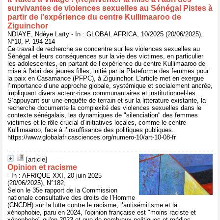
survivantes de violences sexuelles au Sénégal Pistes à
partir de l’expérience du centre Kullimaaroo de
Ziguinchor
NDIAYE, Ndèye Laïty - In : GLOBAL AFRICA, 10/2025 (20/06/2025),
N°10, P. 194-214
Ce travail de recherche se concentre sur les violences sexuelles au
Sénégal et leurs conséquences sur la vie des victimes, en particulier
les adolescentes, en partant de l’expérience du centre Kullimaaroo de
mise à l'abri des jeunes filles, initié par la Plateforme des femmes pour
la paix en Casamance (PFPC), à Ziguinchor. L'article met en exergue
l’importance d’une approche globale, systémique et socialement ancrée,
impliquant divers acteur·rices communautaires et institutionnel·les.
S’appuyant sur une enquête de terrain et sur la littérature existante, la
recherche documente la complexité des violences sexuelles dans le
contexte sénégalais, les dynamiques de "silenciation" des femmes
victimes et le rôle crucial d’initiatives locales, comme le centre
Kullimaaroo, face à l’insuffisance des politiques publiques.
https://www.globalafricasciences.org/numero-10/art-10-08-fr
[article]
Opinion et racisme
- In : AFRIQUE XXI, 20 juin 2025
(20/06/2025), N°182,
Selon le 35e rapport de la Commission
nationale consultative des droits de l’Homme
(CNCDH) sur la lutte contre le racisme, l’antisémitisme et la
xénophobie, paru en 2024, l'opinion française est "moins raciste et
xénophobe" qu'en 2023 et que de nombreux politiques et médias