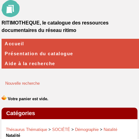
RITIMOTHEQUE, le catalogue des ressources
documentaires du réseau ritimo
Accueil
Présentation du catalogue
Aide à la recherche
Nouvelle recherche
Catégories
Thésaurus Thématique
>
SOCIÉTÉ
>
Démographie
>
Natalité
Natalité