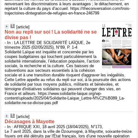
renversant les discriminations à leurs avantages ; le détachement, en
rejetant la culture du pays d’accueil. https://theconversation.com/trois-
trajectoires-dintegration-de-refugies-en-france-246799
[article]
Non au repli sur soi ! La solidarité ne se
divise pas !
- In : LA LETTRE DE SOLIDARITÉ LAÏQUE, 2e
trimestre 2025 (02/05/2025), N°89, P. 1-4
Solidarité Laïque est inquiète et concernée par les
coupes budgétaires qui touchent particulièrement la
solidarité internationale, l’éducation populaire, l’action
sociale, la recherche et la culture. Ces baisses de
subventions aux secteurs essentiels à la cohésion
sociale et à une transition durable risquent d'aggraver les inégalités.
Cette Lettre appelle au refus du repli sur soi, à la poursuite des actions
de solidarité par tous moyens publics, militants et bénévoles, et
témoigne d'initiatives solidaires qui peuvent changer des vies, en
France et ailleurs. https://www.solidarite-laique.org/wp-
content/uploads/2025/04/Solidarite-Laique_Lettre-N%C2%B089_La-
solidarite-ne-se-divise-pas.pdf
[article]
Décasages à Mayotte
- In : AFRIQUE XXI, 18 avril 2025 (18/04/2025), N°173,
Le 7 avril 2025, dans la ville de Dzoumogné, à Mayotte, soixante-treize
foyers ont été détruits par l'État français, lors d’une nouvelle opération