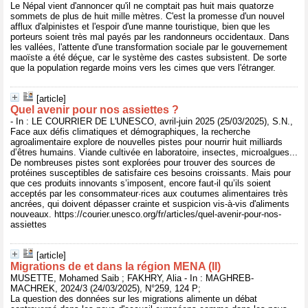
Le Népal vient d'annoncer qu'il ne comptait pas huit mais quatorze
sommets de plus de huit mille mètres. C'est la promesse d'un nouvel
afflux d'alpinistes et l'espoir d'une manne touristique, bien que les
porteurs soient très mal payés par les randonneurs occidentaux. Dans
les vallées, l'attente d'une transformation sociale par le gouvernement
maoïste a été déçue, car le système des castes subsistent. De sorte
que la population regarde moins vers les cimes que vers l'étranger.
[article]
Quel avenir pour nos assiettes ?
- In : LE COURRIER DE L'UNESCO, avril-juin 2025 (25/03/2025), S.N.,
Face aux défis climatiques et démographiques, la recherche
agroalimentaire explore de nouvelles pistes pour nourrir huit milliards
d’êtres humains. Viande cultivée en laboratoire, insectes, microalgues...
De nombreuses pistes sont explorées pour trouver des sources de
protéines susceptibles de satisfaire ces besoins croissants. Mais pour
que ces produits innovants s’imposent, encore faut-il qu’ils soient
acceptés par les consommateur·rices aux coutumes alimentaires très
ancrées, qui doivent dépasser crainte et suspicion vis-à-vis d'aliments
nouveaux. https://courier.unesco.org/fr/articles/quel-avenir-pour-nos-
assiettes
[article]
Migrations de et dans la région MENA (II)
MUSETTE, Mohamed Saib ; FAKHRY, Alia - In : MAGHREB-
MACHREK, 2024/3 (24/03/2025), N°259, 124 P;
La question des données sur les migrations alimente un débat