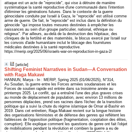
attaque est un acte de "reprocide", qui vise à détruire de manière
systématique la santé reproductive d'une communauté dans l'intention
d'éliminer les générations futures. Dans le contexte de la guerre
génocidaire conduite par Israël à Gaza, le "reprocide" est utilisé comme
arme de guerre. De fait, le "reprocide" est inclus dans la définition du
génocide "qui impose toutes mesures destinées à empêcher les
naissances au sein d'un groupe particulier, national, ethnique ou
religieux". Par ailleurs, au-delà de la destruction des hôpitaux, des
cliniques de la fertilité et des maternités, le blocus exercé par Israël sur
les convois d'aide humanitaire inclut le blocage des fournitures
médicales destinées à la santé reproductive.
https://merip.org/2025/06/israels-war-on-reproduction-in-gaza-2/
[article]
Shifting Feminist Narratives in Sudan—A Conversation
with Raga Makawi
HANNUN, Marya - In : MERIP, Spring 2025 (01/06/2025), N°314,
Au Soudan, la guerre entre les Forces armées soudanaises et les
Forces de soutien rapide est entrée dans sa troisième année au
printemps 2025. Le conflit, qui a entraîné l'une des plus graves crises
au monde de déplacement de population, avec environ 13 millions de
personnes déplacées, prend ses racines dans l'échec de la transition
politique qui a suivi la chute du régime islamique de Omar al-Bashir en
2019. Dans cet entretien, Raga Makawi revient sur la longue histoire
des organisations féministes et de défense des genres qui reflètent les
faiblesses de l'opposition politique (fragmentation, cooptation des élites,
corruption). Elle explique comment les questions de genre ont fait l'objet
de mobilisations pendant la révolution et combien la guerre a eu de