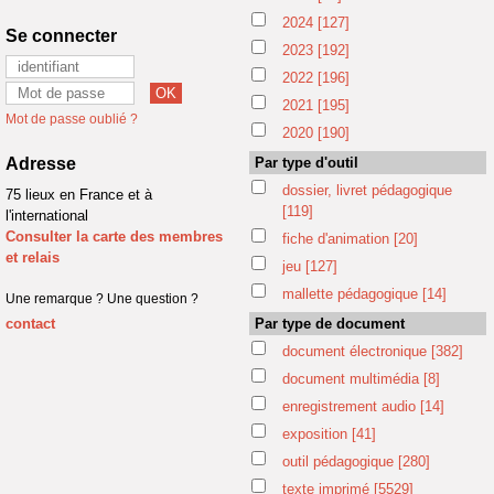
2024
[127]
Se connecter
2023
[192]
2022
[196]
2021
[195]
Mot de passe oublié ?
2020
[190]
Adresse
Par type d'outil
dossier, livret pédagogique
75 lieux en France et à
[119]
l'international
Consulter la carte des membres
fiche d'animation
[20]
et relais
jeu
[127]
mallette pédagogique
[14]
Une remarque ? Une question ?
contact
Par type de document
document électronique
[382]
document multimédia
[8]
enregistrement audio
[14]
exposition
[41]
outil pédagogique
[280]
texte imprimé
[5529]