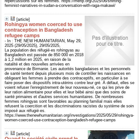
répercussions sur les femmes. https://merip.org/2025/06/shifting-
feminist-narratives-in-sudan-a-conversation-with-raga-makawi/
[article]
Rohingya women coerced to use
contraception in Bangladesh
refugee camps
- In : THE NEW HUMANITARIAN, May 29,
2025 (29/05/2025), 29/05/2025,
La population des réfugié·es rohingyas au
Bangladesh est passée de 850 000 en 2018
à 1,2 million en 2025, en raison de la
natalité et des nouvelles arrivées en
provenance de Birmanie. Les autorités bangladaises et les personnels
de santé tentent depuis plusieurs mois de contrôler les naissances en
obligeant les femmes à prendre des contraceptifs, en particulier à se
faire poser des dispositifs intra-utérins contre leur gré. À défaut, elles se
voient refuser l'enregistrement de leur nouveau-né, ce qui les prive de
leur ration alimentaire pour elles et leur bébé ainsi que des soins de
santé primaires et d'autres services humanitaires. De nombreuses
femmes rohingyas sont favorables au planning familial mais elles
refusent la coercition et les discriminations racistes du système de soin
imposé aux réfugié·es.
https://www.thenewhumanitarian.org/investigations/2025/05/29/rohingya-
women-coerced-use-contraception-bangladesh-refugee-camps
[article]
Quand la société civile prend le