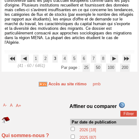
controversé dans les pays d'accueil européens comme dans les pays
d'origine. Plusieurs institutions recueillent et fournissent des données
mais celles-ci s'avèrent insuffisantes en ce qui concerne les tendances,
les catégories de flux et de stocks (par exemple le nombre des réfugiés
par rapport aux étudiants), les enjeux d'offre et de demande sur le
marché du travail, les caractéristiques du capital humain qui s'exporte
et la diversité des motivations des migrants. Ce dossier est
particulièrement consacré aux approches sociologiques des migrations
dans la région MENA. La plupart des articles étudient le cas de
l'Algérie.
1
2
3
4
5
6
7
8
(41 - 60 / 6461)
Par page :
25
50
100
200
Accès au site ritimo
pmb
A-
A
A+
Affiner ou comparer
Par date de publication
2026
[18]
Qui sommes-nous ?
2025
[87]