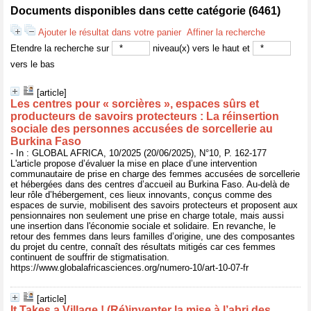
Documents disponibles dans cette catégorie (
6461
)
Ajouter le résultat dans votre panier
Affiner la recherche
Etendre la recherche sur
niveau(x) vers le haut et
vers le bas
[article]
Les centres pour « sorcières », espaces sûrs et
producteurs de savoirs protecteurs : La réinsertion
sociale des personnes accusées de sorcellerie au
Burkina Faso
- In : GLOBAL AFRICA, 10/2025 (20/06/2025), N°10, P. 162-177
L'article propose d’évaluer la mise en place d’une intervention
communautaire de prise en charge des femmes accusées de sorcellerie
et hébergées dans des centres d’accueil au Burkina Faso. Au-delà de
leur rôle d’hébergement, ces lieux innovants, conçus comme des
espaces de survie, mobilisent des savoirs protecteurs et proposent aux
pensionnaires non seulement une prise en charge totale, mais aussi
une insertion dans l'économie sociale et solidaire. En revanche, le
retour des femmes dans leurs familles d’origine, une des composantes
du projet du centre, connaît des résultats mitigés car ces femmes
continuent de souffrir de stigmatisation.
https://www.globalafricasciences.org/numero-10/art-10-07-fr
[article]
It Takes a Village ! (Ré)inventer la mise à l’abri des