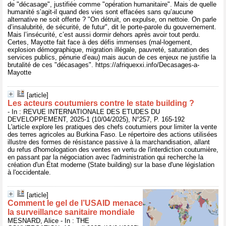
de "décasage", justifiée comme "opération humanitaire". Mais de quelle
humanité s’agit-il quand des vies sont effacées sans qu’aucune
alternative ne soit offerte ? "On détruit, on expulse, on nettoie. On parle
d’insalubrité, de sécurité, de futur", dit le porte-parole du gouvernement.
Mais l’insécurité, c’est aussi dormir dehors après avoir tout perdu.
Certes, Mayotte fait face à des défis immenses (mal-logement,
explosion démographique, migration illégale, pauvreté, saturation des
services publics, pénurie d’eau) mais aucun de ces enjeux ne justifie la
brutalité de ces "décasages". https://afriquexxi.info/Decasages-a-
Mayotte
[article]
Les acteurs coutumiers contre le state building ?
- In : REVUE INTERNATIONALE DES ETUDES DU
DEVELOPPEMENT, 2025-1 (10/04/2025), N°257, P. 165-192
L'article explore les pratiques des chefs coutumiers pour limiter la vente
des terres agricoles au Burkina Faso. Le répertoire des actions utilisées
illustre des formes de résistance passive à la marchandisation, allant
du refus d'homologation des ventes en vertu de l'interdiction coutumière,
en passant par la négociation avec l'administration qui recherche la
création d'un État moderne (State building) sur la base d'une législation
à l'occidentale.
[article]
Comment le gel de l’USAID menace
la surveillance sanitaire mondiale
MESNARD, Alice - In : THE