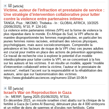
[article]
Victime, auteur de l'infraction et prestataire de service :
Une stratégie d’intervention collaborative pour lutter
contre la violence entre partenaires intimes
TANGA, Pius ; NKOMO, Thobeka - In : GLOBAL AFRICA, 10/2025
(20/06/2025), N°10, P. 124-141
La violence entre partenaires intimes (VPI) est la forme de violence la
plus répandue dans le monde. En Afrique du Sud, la VPI affecte de
manière disproportionnée les femmes marginalisées, en particulier les
jeunes femmes noires racisées, entraînant des sévices physiques,
psychologiques, mais aussi socioéconomiques. Comprendre la
prévalence et les facteurs de risque de la VPI chez ces jeunes adultes
est crucial pour mettre en place des actions de prévention appropriées.
Ce travail de recherche vise à explorer le potentiel d’un modèle
interdisciplinaire pour lutter contre la VPI, en se concentrant à la fois
sur les auteurs et les victimes. Il en résulte un modèle, appelé "modèle
d’intervention collaboratif entre la victime, l’auteur et le prestataire de
services", mettant l’accent sur la responsabilité et la réhabilitation des
auteurs, ainsi que sur l'autonomisation des victimes.
https://www.globalafricasciences.org/numero-10/art-10-06-fr
[article]
Israel’s War on Reproduction in Gaza
- In : MERIP, Spring 2025 (01/06/2025), N°314,
En décembre 2023, un missile israélien s'est abattu sur la clinique de la
fertilité à Gaza (le Centre Al Basma), détruisant plus de 4 000 embryons
et un millier de dons de spermes et d'ovules non fertilisés. Cette