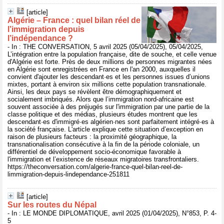
[article]
Algérie – France : quel bilan réel de
l’immigration depuis
l’indépendance ?
- In : THE CONVERSATION, 5 avril 2025 (05/04/2025), 05/04/2025,
L’intégration entre la population française, dite de souche, et celle venue
d'Algérie est forte. Près de deux millions de personnes migrantes nées
en Algérie sont enregistrées en France en l'an 2000, auxquelles il
convient d'ajouter les descendant·es et les personnes issues d’unions
mixtes, portant à environ six millions cette population transnationale.
Ainsi, les deux pays se révèlent être démographiquement et
socialement imbriqués. Alors que l’immigration nord-africaine est
souvent associée à des préjugés sur l'immigration par une partie de la
classe politique et des médias, plusieurs études montrent que les
descendant·es d'immigré·es algérien·nes sont parfaitement intégré·es à
la société française. L'article explique cette situation d’exception en
raison de plusieurs facteurs : la proximité géographique, la
transnationalisation consécutive à la fin de la période coloniale, un
différentiel de développement socio-économique favorable à
l'immigration et l’existence de réseaux migratoires transfrontaliers.
https://theconversation.com/algerie-france-quel-bilan-reel-de-
limmigration-depuis-lindependance-251811
[article]
Sur les routes du Népal
- In : LE MONDE DIPLOMATIQUE, avril 2025 (01/04/2025), N°853, P. 4-
5