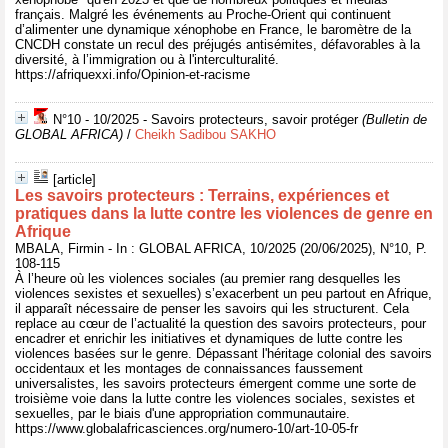
français. Malgré les événements au Proche-Orient qui continuent
d’alimenter une dynamique xénophobe en France, le baromètre de la
CNCDH constate un recul des préjugés antisémites, défavorables à la
diversité, à l’immigration ou à l'interculturalité.
https://afriquexxi.info/Opinion-et-racisme
N°10 - 10/2025 - Savoirs protecteurs, savoir protéger
(Bulletin de
GLOBAL AFRICA)
/
Cheikh Sadibou SAKHO
[article]
Les savoirs protecteurs : Terrains, expériences et
pratiques dans la lutte contre les violences de genre en
Afrique
MBALA, Firmin - In : GLOBAL AFRICA, 10/2025 (20/06/2025), N°10, P.
108-115
À l’heure où les violences sociales (au premier rang desquelles les
violences sexistes et sexuelles) s’exacerbent un peu partout en Afrique,
il apparaît nécessaire de penser les savoirs qui les structurent. Cela
replace au cœur de l’actualité la question des savoirs protecteurs, pour
encadrer et enrichir les initiatives et dynamiques de lutte contre les
violences basées sur le genre. Dépassant l'héritage colonial des savoirs
occidentaux et les montages de connaissances faussement
universalistes, les savoirs protecteurs émergent comme une sorte de
troisième voie dans la lutte contre les violences sociales, sexistes et
sexuelles, par le biais d'une appropriation communautaire.
https://www.globalafricasciences.org/numero-10/art-10-05-fr