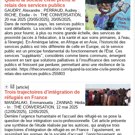
relais des services publics
GAUDRY, Alexandre ; PERRAUD, Audrey ;
RICHE, Elodie - In : THE CONVERSATION,
20 mai 2025 (20/05/2025), 20/05/2025,
Dans de nombreux pays, les services publics
sont défaillants. La société civile s’organise
alors pour fournir, à plus ou moins grande échelle, des services de
proximité (accès à l'éducation, à la santé et aux soins primaires, à l'eau,
à l'énergie). En Amérique latine, en Afrique et en Asie, l’historicité des
services publics est très différente de celle en Europe, où le service
public est un principe fondamental du fonctionnement de l'État. Ces
services "suppléants", considérés comme biens communs, émergent
souvent en tant que solutions palliatives à l’insuffisance des services
publics et finissent par perdurer, permettant ainsi une résilience de la
société. https://theconversation.com/quand-la-societe-civile-prend-le-
relais-des-services-publics-255803
[article]
Trois trajectoires d’intégration de
réfugiés en France
MANDALAKI, Emmanouela ; ZANNAD, Hédia
- In : THE CONVERSATION, 12 mai 2025
(12/05/2025), 12/05/2025,
Derrière l’urgence humanitaire et l'accueil des réfugié·es se pose la
question de leur intégration socio-professionnelle. Cet article présente
une synthèse de l'étude réalisée par les autrices, qui analyse trois
trajectoires d’intégration de réfugié·es en France : l’ajustement, en
assimilant les normes de la société d’accueil ; l’enrichissement, en