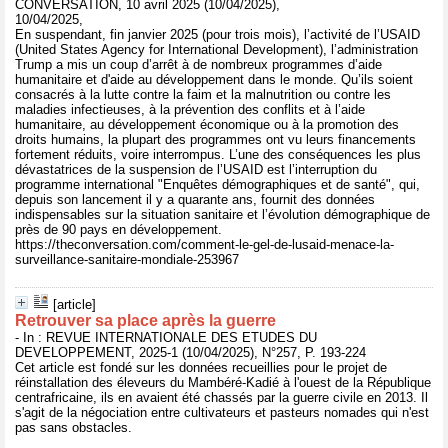
CONVERSATION, 10 avril 2025 (10/04/2025),
10/04/2025,
En suspendant, fin janvier 2025 (pour trois mois), l’activité de l’USAID
(United States Agency for International Development), l’administration
Trump a mis un coup d’arrêt à de nombreux programmes d’aide
humanitaire et d'aide au développement dans le monde. Qu’ils soient
consacrés à la lutte contre la faim et la malnutrition ou contre les
maladies infectieuses, à la prévention des conflits et à l’aide
humanitaire, au développement économique ou à la promotion des
droits humains, la plupart des programmes ont vu leurs financements
fortement réduits, voire interrompus. L’une des conséquences les plus
dévastatrices de la suspension de l’USAID est l’interruption du
programme international "Enquêtes démographiques et de santé", qui,
depuis son lancement il y a quarante ans, fournit des données
indispensables sur la situation sanitaire et l’évolution démographique de
près de 90 pays en développement.
https://theconversation.com/comment-le-gel-de-lusaid-menace-la-
surveillance-sanitaire-mondiale-253967
[article]
Retrouver sa place après la guerre
- In : REVUE INTERNATIONALE DES ETUDES DU
DEVELOPPEMENT, 2025-1 (10/04/2025), N°257, P. 193-224
Cet article est fondé sur les données recueillies pour le projet de
réinstallation des éleveurs du Mambéré-Kadié à l'ouest de la République
centrafricaine, ils en avaient été chassés par la guerre civile en 2013. Il
s'agit de la négociation entre cultivateurs et pasteurs nomades qui n'est
pas sans obstacles.