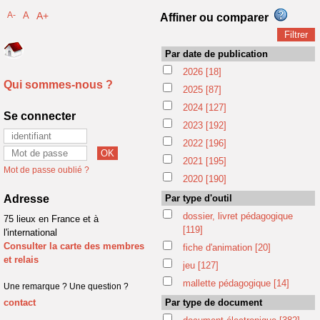
A-
A
A+
Affiner ou comparer
Par date de publication
2026
[18]
Qui sommes-nous ?
2025
[87]
2024
[127]
Se connecter
2023
[192]
2022
[196]
2021
[195]
Mot de passe oublié ?
2020
[190]
Adresse
Par type d'outil
dossier, livret pédagogique
75 lieux en France et à
[119]
l'international
Consulter la carte des membres
fiche d'animation
[20]
et relais
jeu
[127]
mallette pédagogique
[14]
Une remarque ? Une question ?
contact
Par type de document