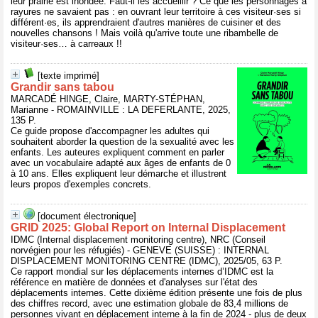
leur prairie est inondée. Faut-il les accueillir ? Ce que les personnages à
rayures ne savaient pas : en ouvrant leur territoire à ces visiteur·ses si
différent·es, ils apprendraient d'autres manières de cuisiner et des
nouvelles chansons ! Mais voilà qu'arrive toute une ribambelle de
visiteur·ses… à carreaux !!
[texte imprimé]
Grandir sans tabou
MARCADÉ HINGE, Claire, MARTY-STÉPHAN,
Marianne - ROMAINVILLE : LA DEFERLANTE, 2025,
135 P.
Ce guide propose d'accompagner les adultes qui
souhaitent aborder la question de la sexualité avec les
enfants. Les auteures expliquent comment en parler
avec un vocabulaire adapté aux âges de enfants de 0
à 10 ans. Elles expliquent leur démarche et illustrent
leurs propos d'exemples concrets.
[document électronique]
GRID 2025: Global Report on Internal Displacement
IDMC (Internal displacement monitoring centre), NRC (Conseil
norvégien pour les réfugiés) - GENEVE (SUISSE) : INTERNAL
DISPLACEMENT MONITORING CENTRE (IDMC), 2025/05, 63 P.
Ce rapport mondial sur les déplacements internes d’IDMC est la
référence en matière de données et d'analyses sur l'état des
déplacements internes. Cette dixième édition présente une fois de plus
des chiffres record, avec une estimation globale de 83,4 millions de
personnes vivant en déplacement interne à la fin de 2024 - plus de deux