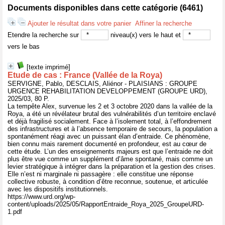
Documents disponibles dans cette catégorie (
6461
)
Ajouter le résultat dans votre panier
Affiner la recherche
Etendre la recherche sur
niveau(x) vers le haut et
vers le bas
[texte imprimé]
Etude de cas : France (Vallée de la Roya)
SERVIGNE, Pablo, DESCLAIS, Aliénor - PLAISIANS : GROUPE
URGENCE REHABILITATION DEVELOPPEMENT (GROUPE URD),
2025/03, 80 P.
La tempête Alex, survenue les 2 et 3 octobre 2020 dans la vallée de la
Roya, a été un révélateur brutal des vulnérabilités d’un territoire enclavé
et déjà fragilisé socialement. Face à l’isolement total, à l’effondrement
des infrastructures et à l’absence temporaire de secours, la population a
spontanément réagi avec un puissant élan d’entraide. Ce phénomène,
bien connu mais rarement documenté en profondeur, est au cœur de
cette étude. L’un des enseignements majeurs est que l’entraide ne doit
plus être vue comme un supplément d’âme spontané, mais comme un
levier stratégique à intégrer dans la préparation et la gestion des crises.
Elle n’est ni marginale ni passagère : elle constitue une réponse
collective robuste, à condition d’être reconnue, soutenue, et articulée
avec les dispositifs institutionnels.
https://www.urd.org/wp-
content/uploads/2025/05/RapportEntraide_Roya_2025_GroupeURD-
1.pdf