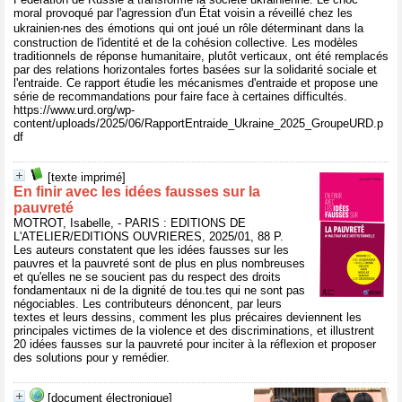
moral provoqué par l'agression d'un État voisin a réveillé chez les
ukrainien‧nes des émotions qui ont joué un rôle déterminant dans la
construction de l'identité et de la cohésion collective. Les modèles
traditionnels de réponse humanitaire, plutôt verticaux, ont été remplacés
par des relations horizontales fortes basées sur la solidarité sociale et
l'entraide. Ce rapport étudie les mécanismes d'entraide et propose une
série de recommandations pour faire face à certaines difficultés.
https://www.urd.org/wp-
content/uploads/2025/06/RapportEntraide_Ukraine_2025_GroupeURD.p
df
[texte imprimé]
En finir avec les idées fausses sur la
pauvreté
MOTROT, Isabelle, - PARIS : EDITIONS DE
L'ATELIER/EDITIONS OUVRIERES, 2025/01, 88 P.
Les auteurs constatent que les idées fausses sur les
pauvres et la pauvreté sont de plus en plus nombreuses
et qu'elles ne se soucient pas du respect des droits
fondamentaux ni de la dignité de tou.tes qui ne sont pas
négociables. Les contributeurs dénoncent, par leurs
textes et leurs dessins, comment les plus précaires deviennent les
principales victimes de la violence et des discriminations, et illustrent
20 idées fausses sur la pauvreté pour inciter à la réflexion et proposer
des solutions pour y remédier.
[document électronique]