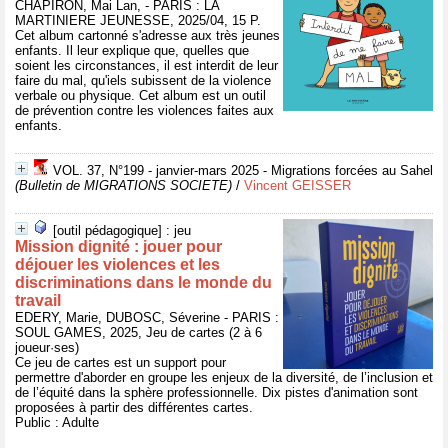
CHAPIRON, Mai Lan, - PARIS : LA
MARTINIERE JEUNESSE, 2025/04, 15 P.
Cet album cartonné s'adresse aux très jeunes
enfants. Il leur explique que, quelles que
soient les circonstances, il est interdit de leur
faire du mal, qu'iels subissent de la violence
verbale ou physique. Cet album est un outil
de prévention contre les violences faites aux
enfants.
VOL. 37, N°199 - janvier-mars 2025 - Migrations forcées au Sahel
(Bulletin de MIGRATIONS SOCIETE)
/
Vincent GEISSER
[outil pédagogique] : jeu
Mission dignité : jouer pour
déjouer les violences et les
discriminations dans le monde du
travail
EDERY, Marie, DUBOSC, Séverine - PARIS :
SOUL GAMES, 2025, Jeu de cartes (2 à 6
joueur·ses)
Ce jeu de cartes est un support pour
permettre d'aborder en groupe les enjeux de la diversité, de l’inclusion et
de l’équité dans la sphère professionnelle. Dix pistes d'animation sont
proposées à partir des différentes cartes.
Public : Adulte