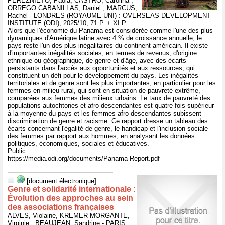
PEREZNIETO, Paola, CASTRO, Carolina ;
ORREGO CABANILLAS, Daniel ; MARCUS,
Rachel - LONDRES (ROYAUME UNI) : OVERSEAS DEVELOPMENT
INSTITUTE (ODI), 2025/10, 71 P. + XI P.
Alors que l'économie du Panama est considérée comme l'une des plus
dynamiques d'Amérique latine avec 4 % de croissance annuelle, le
pays reste l'un des plus inégalitaires du continent américain. Il existe
d'importantes inégalités sociales, en termes de revenus, d'origine
ethnique ou géographique, de genre et d'âge, avec des écarts
persistants dans l'accès aux opportunités et aux ressources, qui
constituent un défi pour le développement du pays. Les inégalités
territoriales et de genre sont les plus importantes, en particulier pour les
femmes en milieu rural, qui sont en situation de pauvreté extrême,
comparées aux femmes des milieux urbains. Le taux de pauvreté des
populations autochtones et afro-descendantes est quatre fois supérieur
à la moyenne du pays et les femmes afro-descendantes subissent
discrimination de genre et racisme. Ce rapport dresse un tableau des
écarts concernant l'égalité de genre, le handicap et l'inclusion sociale
des femmes par rapport aux hommes, en analysant les données
politiques, économiques, sociales et éducatives.
Public :
https://media.odi.org/documents/Panama-Report.pdf
[document électronique]
Genre et solidarité internationale :
Évolution des approches au sein
des associations françaises
ALVES, Violaine, KREMER MORGANTE,
Virginie ; BEAUJEAN, Sandrine - PARIS :