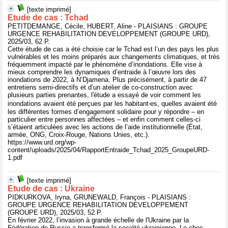
[texte imprimé]
Etude de cas : Tchad
PETITDEMANGE, Cécile, HUBERT, Aline - PLAISIANS : GROUPE
URGENCE REHABILITATION DEVELOPPEMENT (GROUPE URD),
2025/03, 62 P.
Cette étude de cas a été choisie car le Tchad est l’un des pays les plus
vulnérables et les moins préparés aux changements climatiques, et très
fréquemment impacté par le phénomène d’inondations. Elle vise à
mieux comprendre les dynamiques d’entraide à l’œuvre lors des
inondations de 2022, à N’Djamena. Plus précisément, à partir de 47
entretiens semi-directifs et d’un atelier de co-construction avec
plusieurs parties prenantes, l'étude a essayé de voir comment les
inondations avaient été perçues par les habitant‧es, quelles avaient été
les différentes formes d’engagement solidaire pour y répondre – en
particulier entre personnes affectées – et enfin comment celles-ci
s’étaient articulées avec les actions de l’aide institutionnelle (État,
armée, ONG, Croix-Rouge, Nations Unies, etc.).
https://www.urd.org/wp-
content/uploads/2025/04/RapportEntraide_Tchad_2025_GroupeURD-
1.pdf
[texte imprimé]
Etude de cas : Ukraine
PIDKURKOVA, Iryna, GRUNEWALD, François - PLAISIANS :
GROUPE URGENCE REHABILITATION DEVELOPPEMENT
(GROUPE URD), 2025/03, 52 P.
En février 2022, l’invasion à grande échelle de l'Ukraine par la
Fédération de Russie a transformé la société ukrainienne. Le choc