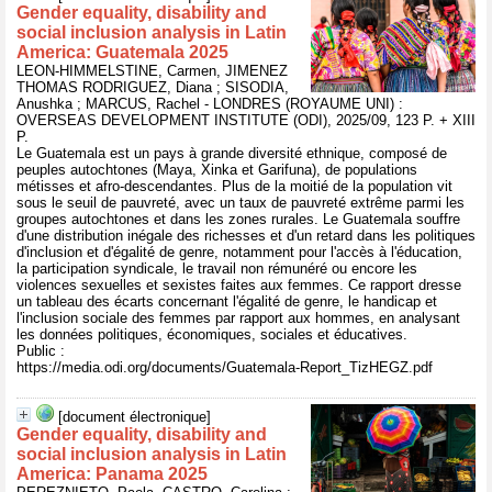
Gender equality, disability and
social inclusion analysis in Latin
America: Guatemala 2025
LEON-HIMMELSTINE, Carmen, JIMENEZ
THOMAS RODRIGUEZ, Diana ; SISODIA,
Anushka ; MARCUS, Rachel - LONDRES (ROYAUME UNI) :
OVERSEAS DEVELOPMENT INSTITUTE (ODI), 2025/09, 123 P. + XIII
P.
Le Guatemala est un pays à grande diversité ethnique, composé de
peuples autochtones (Maya, Xinka et Garifuna), de populations
métisses et afro-descendantes. Plus de la moitié de la population vit
sous le seuil de pauvreté, avec un taux de pauvreté extrême parmi les
groupes autochtones et dans les zones rurales. Le Guatemala souffre
d'une distribution inégale des richesses et d'un retard dans les politiques
d'inclusion et d'égalité de genre, notamment pour l'accès à l'éducation,
la participation syndicale, le travail non rémunéré ou encore les
violences sexuelles et sexistes faites aux femmes. Ce rapport dresse
un tableau des écarts concernant l'égalité de genre, le handicap et
l'inclusion sociale des femmes par rapport aux hommes, en analysant
les données politiques, économiques, sociales et éducatives.
Public :
https://media.odi.org/documents/Guatemala-Report_TizHEGZ.pdf
[document électronique]
Gender equality, disability and
social inclusion analysis in Latin
America: Panama 2025