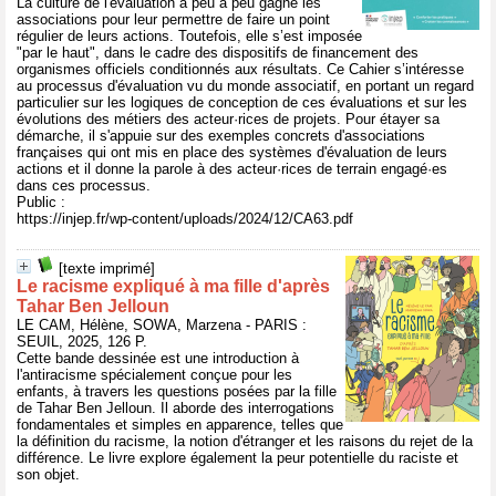
La culture de l'évaluation a peu à peu gagné les
associations pour leur permettre de faire un point
régulier de leurs actions. Toutefois, elle s’est imposée
"par le haut", dans le cadre des dispositifs de financement des
organismes officiels conditionnés aux résultats. Ce Cahier s’intéresse
au processus d'évaluation vu du monde associatif, en portant un regard
particulier sur les logiques de conception de ces évaluations et sur les
évolutions des métiers des acteur·rices de projets. Pour étayer sa
démarche, il s'appuie sur des exemples concrets d'associations
françaises qui ont mis en place des systèmes d'évaluation de leurs
actions et il donne la parole à des acteur·rices de terrain engagé·es
dans ces processus.
Public :
https://injep.fr/wp-content/uploads/2024/12/CA63.pdf
[texte imprimé]
Le racisme expliqué à ma fille d'après
Tahar Ben Jelloun
LE CAM, Hélène, SOWA, Marzena - PARIS :
SEUIL, 2025, 126 P.
Cette bande dessinée est une introduction à
l'antiracisme spécialement conçue pour les
enfants, à travers les questions posées par la fille
de Tahar Ben Jelloun. Il aborde des interrogations
fondamentales et simples en apparence, telles que
la définition du racisme, la notion d'étranger et les raisons du rejet de la
différence. Le livre explore également la peur potentielle du raciste et
son objet.