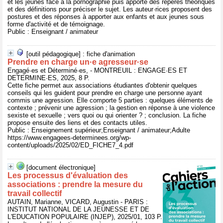
et les jeunes face à la pornographie puis apporte des repères théoriques
et des définitions pour préciser le sujet. Les auteur·rices proposent des
postures et des réponses à apporter aux enfants et aux jeunes sous
forme d'activité et de témoignage.
Public : Enseignant / animateur
[outil pédagogique] : fiche d'animation
Prendre en charge un·e agresseur·se
Engagé·es et Déterminé·es, - MONTREUIL : ENGAGE·ES ET
DETERMINE·ES, 2025, 8 P.
Cette fiche permet aux associations étudiantes d'obtenir quelques
conseils qui les guident pour prendre en charge une personne ayant
commis une agression. Elle comporte 5 parties : quelques éléments de
contexte ; prévenir une agression ; la gestion en réponse à une violence
sexiste et sexuelle ; vers quoi ou qui orienter ? ; conclusion. La fiche
propose ensuite des liens et des contacts utiles.
Public : Enseignement supérieur;Enseignant / animateur;Adulte
https://www.engagees-determinees.org/wp-
content/uploads/2025/02/ED_FICHE7_4.pdf
[document électronique]
Les processus d'évaluation des
associations : prendre la mesure du
travail collectif
AUTAIN, Marianne, VICARD, Augustin - PARIS :
INSTITUT NATIONAL DE LA JEUNESSE ET DE
L'EDUCATION POPULAIRE (INJEP), 2025/01, 103 P.