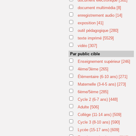
document électronique
[382]
document multimédia
[8]
enregistrement audio
[14]
exposition
[41]
outil pédagogique
[280]
texte imprimé
[5529]
vidéo
[307]
Par public cible
Enseignement supérieur
[246]
4ème/3ème
[265]
Élémentaire (6-10 ans)
[271]
Maternelle (3-4-5 ans)
[273]
6ème/5ème
[285]
Cycle 2 (6-7 ans)
[448]
Adulte
[506]
Collège (11-14 ans)
[509]
Cycle 3 (8-10 ans)
[590]
Lycée (15-17 ans)
[609]