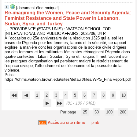
[document électronique]
Re-imagining the Women, Peace and Security Agenda:
Feminist Resistance and State Power in Lebanon,
Sudan, Syria, and Turkey
, - PROVIDENCE (ETATS UNIS) : WATSON SCHOOL FOR
INTERNATIONAL AND PUBLIC AFFAIRS, 2025/06, 34 P.
À l'occasion du 25e anniversaire de la résolution 1325 qui a jeté les
bases de l'Agenda pour les femmes, la paix et la sécurité, ce rapport
explore la manière dont les organisations de la société civile dirigées
par des femmes et les militantes féministes réimaginent l'Agenda dans
quatre contextes : Liban, Soudan, Syrie et Turquie. Il met l'accent sur
les pratiques d'organisation qui persistent malgré le rétrécissement de
l'espace civique, l'effondrement de l'économie et la poursuite de la
violence.
Public :
https://chrhs.watson.brown.edu/sites/default/files/WPS_FinalReport.pdf
1
2
3
4
5
6
7
8
9
10
(81 - 100 / 6461)
Par page :
25
50
100
200
Accès au site ritimo
pmb