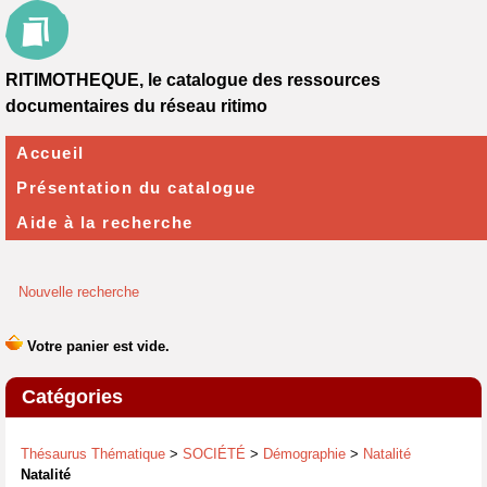
RITIMOTHEQUE, le catalogue des ressources
documentaires du réseau ritimo
Accueil
Présentation du catalogue
Aide à la recherche
Nouvelle recherche
Catégories
Thésaurus Thématique
>
SOCIÉTÉ
>
Démographie
>
Natalité
Natalité