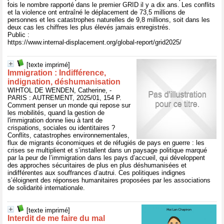
fois le nombre rapporté dans le premier GRID il y a dix ans. Les conflits
et la violence ont entraîné le déplacement de 73,5 millions de
personnes et les catastrophes naturelles de 9,8 millions, soit dans les
deux cas les chiffres les plus élevés jamais enregistrés.
Public :
https://www.internal-displacement.org/global-report/grid2025/
[texte imprimé]
Immigration : Indifférence,
indignation, déshumanisation
WIHTOL DE WENDEN, Catherine, -
PARIS : AUTREMENT, 2025/01, 154 P.
Comment penser un monde qui repose sur
les mobilités, quand la gestion de
l'immigration donne lieu à tant de
crispations, sociales ou identitaires ?
Conflits, catastrophes environnementales,
flux de migrants économiques et de réfugiés de pays en guerre : les
crises se multiplient et s’installent dans un paysage politique marqué
par la peur de l’immigration dans les pays d’accueil, qui développent
des approches sécuritaires de plus en plus déshumanisées et
indifférentes aux souffrances d’autrui. Ces politiques indignes
s’éloignent des réponses humanitaires proposées par les associations
de solidarité internationale.
[texte imprimé]
Interdit de me faire du mal