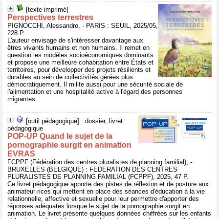
[texte imprimé]
Perspectives terrestres
PIGNOCCHI, Alessandro, - PARIS : SEUIL, 2025/05,
228 P.
L'auteur envisage de s'intéresser davantage aux
êtres vivants humains et non humains. Il remet en
question les modèles socioéconomiques dominants
et propose une meilleure cohabitation entre États et
territoires, pour développer des projets résilients et
durables au sein de collectivités gérées plus
démocratiquement. Il milite aussi pour une sécurité sociale de
l'alimentation et une hospitalité active à l'égard des personnes
migrantes.
[outil pédagogique] : dossier, livret
pédagogique
POP-UP Quand le sujet de la
pornographie surgit en animation
EVRAS
FCPPF (Fédération des centres pluralistes de planning familial), -
BRUXELLES (BELGIQUE) : FEDERATION DES CENTRES
PLURALISTES DE PLANNING FAMILIAL (FCPPF), 2025, 47 P.
Ce livret pédagogique apporte des pistes de réflexion et de posture aux
animateur·rices qui mettent en place des séances d'éducation à la vie
relationnelle, affective et sexuelle pour leur permettre d'apporter des
réponses adéquates lorsque le sujet de la pornographie surgit en
animation. Le livret présente quelques données chiffrées sur les enfants