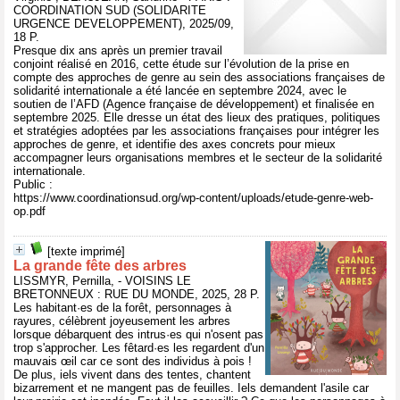
COORDINATION SUD (SOLIDARITE
URGENCE DEVELOPPEMENT), 2025/09,
18 P.
Presque dix ans après un premier travail
conjoint réalisé en 2016, cette étude sur l’évolution de la prise en
compte des approches de genre au sein des associations françaises de
solidarité internationale a été lancée en septembre 2024, avec le
soutien de l’AFD (Agence française de développement) et finalisée en
septembre 2025. Elle dresse un état des lieux des pratiques, politiques
et stratégies adoptées par les associations françaises pour intégrer les
approches de genre, et identifie des axes concrets pour mieux
accompagner leurs organisations membres et le secteur de la solidarité
internationale.
Public :
https://www.coordinationsud.org/wp-content/uploads/etude-genre-web-
op.pdf
[texte imprimé]
La grande fête des arbres
LISSMYR, Pernilla, - VOISINS LE
BRETONNEUX : RUE DU MONDE, 2025, 28 P.
Les habitant·es de la forêt, personnages à
rayures, célèbrent joyeusement les arbres
lorsque débarquent des intrus·es qui n'osent pas
trop s'approcher. Les fêtard·es les regardent d'un
mauvais œil car ce sont des individus à pois !
De plus, iels vivent dans des tentes, chantent
bizarrement et ne mangent pas de feuilles. Iels demandent l'asile car