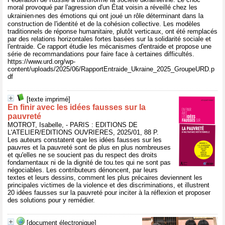
moral provoqué par l'agression d'un État voisin a réveillé chez les
ukrainien‧nes des émotions qui ont joué un rôle déterminant dans la
construction de l'identité et de la cohésion collective. Les modèles
traditionnels de réponse humanitaire, plutôt verticaux, ont été remplacés
par des relations horizontales fortes basées sur la solidarité sociale et
l'entraide. Ce rapport étudie les mécanismes d'entraide et propose une
série de recommandations pour faire face à certaines difficultés.
https://www.urd.org/wp-
content/uploads/2025/06/RapportEntraide_Ukraine_2025_GroupeURD.p
df
[texte imprimé]
En finir avec les idées fausses sur la
pauvreté
MOTROT, Isabelle, - PARIS : EDITIONS DE
L'ATELIER/EDITIONS OUVRIERES, 2025/01, 88 P.
Les auteurs constatent que les idées fausses sur les
pauvres et la pauvreté sont de plus en plus nombreuses
et qu'elles ne se soucient pas du respect des droits
fondamentaux ni de la dignité de tou.tes qui ne sont pas
négociables. Les contributeurs dénoncent, par leurs
textes et leurs dessins, comment les plus précaires deviennent les
principales victimes de la violence et des discriminations, et illustrent
20 idées fausses sur la pauvreté pour inciter à la réflexion et proposer
des solutions pour y remédier.
[document électronique]