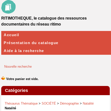
RITIMOTHEQUE, le catalogue des ressources
documentaires du réseau ritimo
Accueil
Présentation du catalogue
Aide à la recherche
Nouvelle recherche
Catégories
Thésaurus Thématique
>
SOCIÉTÉ
>
Démographie
>
Natalité
Natalité