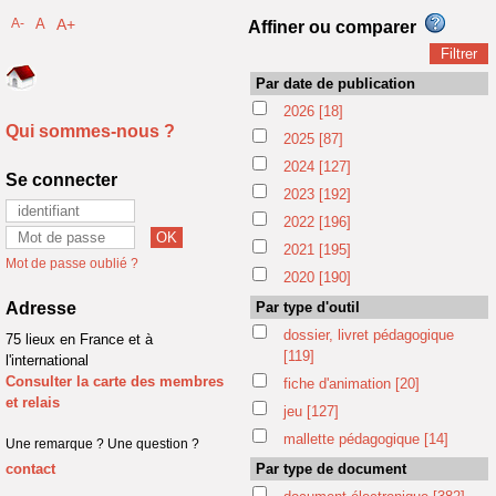
A-
A
A+
Affiner ou comparer
Par date de publication
2026
[18]
Qui sommes-nous ?
2025
[87]
2024
[127]
Se connecter
2023
[192]
2022
[196]
2021
[195]
Mot de passe oublié ?
2020
[190]
Adresse
Par type d'outil
dossier, livret pédagogique
75 lieux en France et à
[119]
l'international
Consulter la carte des membres
fiche d'animation
[20]
et relais
jeu
[127]
mallette pédagogique
[14]
Une remarque ? Une question ?
contact
Par type de document