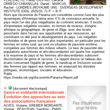
PEREZNIETO, Paola, CASTRO, Carolina ;
ORREGO CABANILLAS, Daniel ; MARCUS,
Rachel - LONDRES (ROYAUME UNI) : OVERSEAS DEVELOPMENT
INSTITUTE (ODI), 2025/10, 71 P. + XI P.
Alors que l'économie du Panama est considérée comme l'une des plus
dynamiques d'Amérique latine avec 4 % de croissance annuelle, le
pays reste l'un des plus inégalitaires du continent américain. Il existe
d'importantes inégalités sociales, en termes de revenus, d'origine
ethnique ou géographique, de genre et d'âge, avec des écarts
persistants dans l'accès aux opportunités et aux ressources, qui
constituent un défi pour le développement du pays. Les inégalités
territoriales et de genre sont les plus importantes, en particulier pour les
femmes en milieu rural, qui sont en situation de pauvreté extrême,
comparées aux femmes des milieux urbains. Le taux de pauvreté des
populations autochtones et afro-descendantes est quatre fois supérieur
à la moyenne du pays et les femmes afro-descendantes subissent
discrimination de genre et racisme. Ce rapport dresse un tableau des
écarts concernant l'égalité de genre, le handicap et l'inclusion sociale
des femmes par rapport aux hommes, en analysant les données
politiques, économiques, sociales et éducatives.
Public :
https://media.odi.org/documents/Panama-Report.pdf
[document électronique]
Genre et solidarité internationale :
Évolution des approches au sein
des associations françaises
ALVES, Violaine, KREMER MORGANTE,
Virginie ; BEAUJEAN, Sandrine - PARIS :