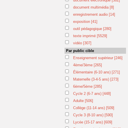
document électronique
[382]
document multimédia
[8]
enregistrement audio
[14]
exposition
[41]
outil pédagogique
[280]
texte imprimé
[5529]
vidéo
[307]
Par public cible
Enseignement supérieur
[246]
4ème/3ème
[265]
Élémentaire (6-10 ans)
[271]
Maternelle (3-4-5 ans)
[273]
6ème/5ème
[285]
Cycle 2 (6-7 ans)
[448]
Adulte
[506]
Collège (11-14 ans)
[509]
Cycle 3 (8-10 ans)
[590]
Lycée (15-17 ans)
[609]