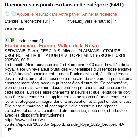
Documents disponibles dans cette catégorie (
6461
)
Ajouter le résultat dans votre panier
Affiner la recherche
Etendre la recherche sur
niveau(x) vers le haut et
vers le bas
[texte imprimé]
Etude de cas : France (Vallée de la Roya)
SERVIGNE, Pablo, DESCLAIS, Aliénor - PLAISIANS : GROUPE
URGENCE REHABILITATION DEVELOPPEMENT (GROUPE URD),
2025/03, 80 P.
La tempête Alex, survenue les 2 et 3 octobre 2020 dans la vallée de la
Roya, a été un révélateur brutal des vulnérabilités d’un territoire enclavé
et déjà fragilisé socialement. Face à l’isolement total, à l’effondrement
des infrastructures et à l’absence temporaire de secours, la population a
spontanément réagi avec un puissant élan d’entraide. Ce phénomène,
bien connu mais rarement documenté en profondeur, est au cœur de
cette étude. L’un des enseignements majeurs est que l’entraide ne doit
plus être vue comme un supplément d’âme spontané, mais comme un
levier stratégique à intégrer dans la préparation et la gestion des crises.
Elle n’est ni marginale ni passagère : elle constitue une réponse
collective robuste, à condition d’être reconnue, soutenue, et articulée
avec les dispositifs institutionnels.
https://www.urd.org/wp-
content/uploads/2025/05/RapportEntraide_Roya_2025_GroupeURD-
1.pdf