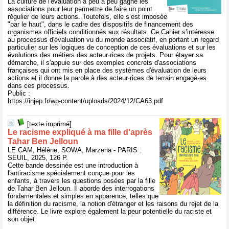
La culture de l'évaluation a peu à peu gagné les
associations pour leur permettre de faire un point
régulier de leurs actions. Toutefois, elle s’est imposée
"par le haut", dans le cadre des dispositifs de financement des
organismes officiels conditionnés aux résultats. Ce Cahier s’intéresse
au processus d'évaluation vu du monde associatif, en portant un regard
particulier sur les logiques de conception de ces évaluations et sur les
évolutions des métiers des acteur·rices de projets. Pour étayer sa
démarche, il s'appuie sur des exemples concrets d'associations
françaises qui ont mis en place des systèmes d'évaluation de leurs
actions et il donne la parole à des acteur·rices de terrain engagé·es
dans ces processus.
Public :
https://injep.fr/wp-content/uploads/2024/12/CA63.pdf
[texte imprimé]
Le racisme expliqué à ma fille d'après
Tahar Ben Jelloun
LE CAM, Hélène, SOWA, Marzena - PARIS :
SEUIL, 2025, 126 P.
Cette bande dessinée est une introduction à
l'antiracisme spécialement conçue pour les
enfants, à travers les questions posées par la fille
de Tahar Ben Jelloun. Il aborde des interrogations
fondamentales et simples en apparence, telles que
la définition du racisme, la notion d'étranger et les raisons du rejet de la
différence. Le livre explore également la peur potentielle du raciste et
son objet.