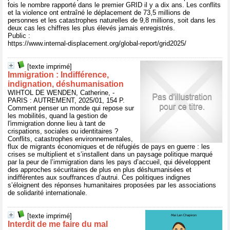
fois le nombre rapporté dans le premier GRID il y a dix ans. Les conflits
et la violence ont entraîné le déplacement de 73,5 millions de
personnes et les catastrophes naturelles de 9,8 millions, soit dans les
deux cas les chiffres les plus élevés jamais enregistrés.
Public :
https://www.internal-displacement.org/global-report/grid2025/
[texte imprimé]
Immigration : Indifférence,
indignation, déshumanisation
WIHTOL DE WENDEN, Catherine, -
PARIS : AUTREMENT, 2025/01, 154 P.
Comment penser un monde qui repose sur
les mobilités, quand la gestion de
l'immigration donne lieu à tant de
crispations, sociales ou identitaires ?
Conflits, catastrophes environnementales,
flux de migrants économiques et de réfugiés de pays en guerre : les
crises se multiplient et s’installent dans un paysage politique marqué
par la peur de l’immigration dans les pays d’accueil, qui développent
des approches sécuritaires de plus en plus déshumanisées et
indifférentes aux souffrances d’autrui. Ces politiques indignes
s’éloignent des réponses humanitaires proposées par les associations
de solidarité internationale.
[texte imprimé]
Interdit de me faire du mal