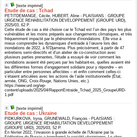
[texte imprimé]
Etude de cas : Tchad
PETITDEMANGE, Cécile, HUBERT, Aline - PLAISIANS : GROUPE
URGENCE REHABILITATION DEVELOPPEMENT (GROUPE URD),
2025/03, 62 P.
Cette étude de cas a été choisie car le Tchad est l’un des pays les plus
vulnérables et les moins préparés aux changements climatiques, et très
fréquemment impacté par le phénomène d’inondations. Elle vise à
mieux comprendre les dynamiques d’entraide à l’œuvre lors des
inondations de 2022, à N’Djamena. Plus précisément, à partir de 47
entretiens semi-directifs et d’un atelier de co-construction avec
plusieurs parties prenantes, l'étude a essayé de voir comment les
inondations avaient été perçues par les habitant‧es, quelles avaient été
les différentes formes d’engagement solidaire pour y répondre – en
particulier entre personnes affectées – et enfin comment celles-ci
s’étaient articulées avec les actions de l’aide institutionnelle (État,
armée, ONG, Croix-Rouge, Nations Unies, etc.).
https://www.urd.org/wp-
content/uploads/2025/04/RapportEntraide_Tchad_2025_GroupeURD-
1.pdf
[texte imprimé]
Etude de cas : Ukraine
PIDKURKOVA, Iryna, GRUNEWALD, François - PLAISIANS :
GROUPE URGENCE REHABILITATION DEVELOPPEMENT
(GROUPE URD), 2025/03, 52 P.
En février 2022, l’invasion à grande échelle de l'Ukraine par la
Fédération de Russie a transformé la société ukrainienne. Le choc