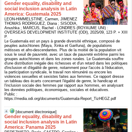
Gender equality, disability and
social inclusion analysis in Latin
America: Guatemala 2025
LEON-HIMMELSTINE, Carmen, JIMENEZ
THOMAS RODRIGUEZ, Diana ; SISODIA,
Anushka ; MARCUS, Rachel - LONDRES (ROYAUME UNI) :
OVERSEAS DEVELOPMENT INSTITUTE (ODI), 2025/09, 123 P. + XIII
P.
Le Guatemala est un pays à grande diversité ethnique, composé de
peuples autochtones (Maya, Xinka et Garifuna), de populations
métisses et afro-descendantes. Plus de la moitié de la population vit
sous le seuil de pauvreté, avec un taux de pauvreté extrême parmi les
groupes autochtones et dans les zones rurales. Le Guatemala souffre
d'une distribution inégale des richesses et d'un retard dans les politiques
d'inclusion et d'égalité de genre, notamment pour l'accès à l'éducation,
la participation syndicale, le travail non rémunéré ou encore les
violences sexuelles et sexistes faites aux femmes. Ce rapport dresse
un tableau des écarts concernant l'égalité de genre, le handicap et
l'inclusion sociale des femmes par rapport aux hommes, en analysant
les données politiques, économiques, sociales et éducatives.
Public :
https://media.odi.org/documents/Guatemala-Report_TizHEGZ.pdf
[document électronique]
Gender equality, disability and
social inclusion analysis in Latin
America: Panama 2025