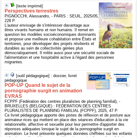
[texte imprimé]
Perspectives terrestres
PIGNOCCHI, Alessandro, - PARIS : SEUIL, 2025/05,
228 P.
L'auteur envisage de s'intéresser davantage aux
êtres vivants humains et non humains. Il remet en
question les modèles socioéconomiques dominants
et propose une meilleure cohabitation entre États et
territoires, pour développer des projets résilients et
durables au sein de collectivités gérées plus
démocratiquement. Il milite aussi pour une sécurité sociale de
l'alimentation et une hospitalité active à l'égard des personnes
migrantes.
[outil pédagogique] : dossier, livret
pédagogique
POP-UP Quand le sujet de la
pornographie surgit en animation
EVRAS
FCPPF (Fédération des centres pluralistes de planning familial), -
BRUXELLES (BELGIQUE) : FEDERATION DES CENTRES
PLURALISTES DE PLANNING FAMILIAL (FCPPF), 2025, 47 P.
Ce livret pédagogique apporte des pistes de réflexion et de posture aux
animateur·rices qui mettent en place des séances d'éducation à la vie
relationnelle, affective et sexuelle pour leur permettre d'apporter des
réponses adéquates lorsque le sujet de la pornographie surgit en
animation. Le livret présente quelques données chiffrées sur les enfants