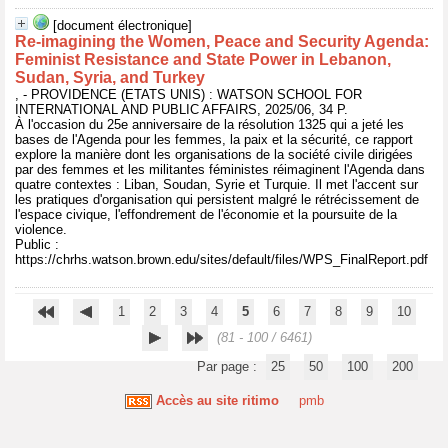
[document électronique]
Re-imagining the Women, Peace and Security Agenda:
Feminist Resistance and State Power in Lebanon,
Sudan, Syria, and Turkey
, - PROVIDENCE (ETATS UNIS) : WATSON SCHOOL FOR
INTERNATIONAL AND PUBLIC AFFAIRS, 2025/06, 34 P.
À l'occasion du 25e anniversaire de la résolution 1325 qui a jeté les
bases de l'Agenda pour les femmes, la paix et la sécurité, ce rapport
explore la manière dont les organisations de la société civile dirigées
par des femmes et les militantes féministes réimaginent l'Agenda dans
quatre contextes : Liban, Soudan, Syrie et Turquie. Il met l'accent sur
les pratiques d'organisation qui persistent malgré le rétrécissement de
l'espace civique, l'effondrement de l'économie et la poursuite de la
violence.
Public :
https://chrhs.watson.brown.edu/sites/default/files/WPS_FinalReport.pdf
1
2
3
4
5
6
7
8
9
10
(81 - 100 / 6461)
Par page :
25
50
100
200
Accès au site ritimo
pmb