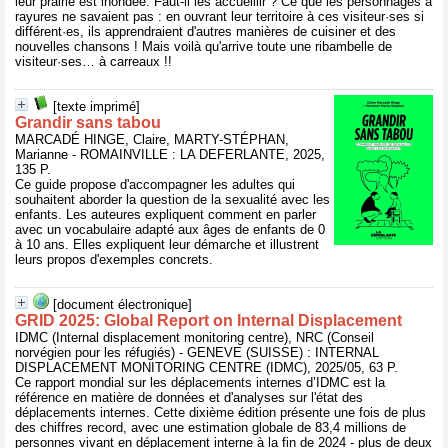
leur prairie est inondée. Faut-il les accueillir ? Ce que les personnages à
rayures ne savaient pas : en ouvrant leur territoire à ces visiteur·ses si
différent·es, ils apprendraient d'autres manières de cuisiner et des
nouvelles chansons ! Mais voilà qu'arrive toute une ribambelle de
visiteur·ses… à carreaux !!
[texte imprimé]
Grandir sans tabou
MARCADÉ HINGE, Claire, MARTY-STÉPHAN,
Marianne - ROMAINVILLE : LA DEFERLANTE, 2025,
135 P.
Ce guide propose d'accompagner les adultes qui
souhaitent aborder la question de la sexualité avec les
enfants. Les auteures expliquent comment en parler
avec un vocabulaire adapté aux âges de enfants de 0
à 10 ans. Elles expliquent leur démarche et illustrent
leurs propos d'exemples concrets.
[document électronique]
GRID 2025: Global Report on Internal Displacement
IDMC (Internal displacement monitoring centre), NRC (Conseil
norvégien pour les réfugiés) - GENEVE (SUISSE) : INTERNAL
DISPLACEMENT MONITORING CENTRE (IDMC), 2025/05, 63 P.
Ce rapport mondial sur les déplacements internes d’IDMC est la
référence en matière de données et d'analyses sur l'état des
déplacements internes. Cette dixième édition présente une fois de plus
des chiffres record, avec une estimation globale de 83,4 millions de
personnes vivant en déplacement interne à la fin de 2024 - plus de deux