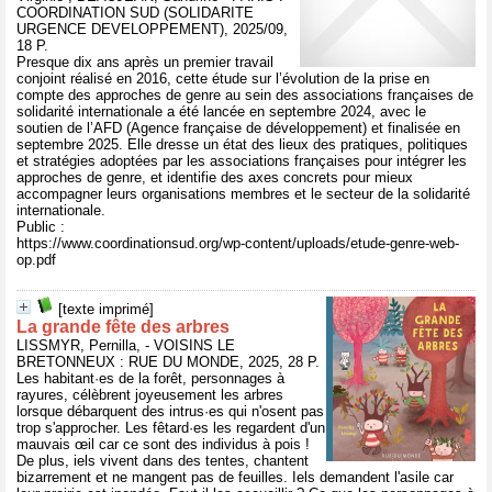
COORDINATION SUD (SOLIDARITE
URGENCE DEVELOPPEMENT), 2025/09,
18 P.
Presque dix ans après un premier travail
conjoint réalisé en 2016, cette étude sur l’évolution de la prise en
compte des approches de genre au sein des associations françaises de
solidarité internationale a été lancée en septembre 2024, avec le
soutien de l’AFD (Agence française de développement) et finalisée en
septembre 2025. Elle dresse un état des lieux des pratiques, politiques
et stratégies adoptées par les associations françaises pour intégrer les
approches de genre, et identifie des axes concrets pour mieux
accompagner leurs organisations membres et le secteur de la solidarité
internationale.
Public :
https://www.coordinationsud.org/wp-content/uploads/etude-genre-web-
op.pdf
[texte imprimé]
La grande fête des arbres
LISSMYR, Pernilla, - VOISINS LE
BRETONNEUX : RUE DU MONDE, 2025, 28 P.
Les habitant·es de la forêt, personnages à
rayures, célèbrent joyeusement les arbres
lorsque débarquent des intrus·es qui n'osent pas
trop s'approcher. Les fêtard·es les regardent d'un
mauvais œil car ce sont des individus à pois !
De plus, iels vivent dans des tentes, chantent
bizarrement et ne mangent pas de feuilles. Iels demandent l'asile car