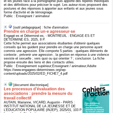
et les jeunes face à la pornographie puis apporte des repères théoriques
et des définitions pour préciser le sujet. Les auteur·rices proposent des
postures et des réponses à apporter aux enfants et aux jeunes sous
forme d'activité et de témoignage.
Public : Enseignant / animateur
[outil pédagogique] : fiche d'animation
Prendre en charge un·e agresseur·se
Engagé·es et Déterminé·es, - MONTREUIL : ENGAGE·ES ET
DETERMINE·ES, 2025, 8 P.
Cette fiche permet aux associations étudiantes d'obtenir quelques
conseils qui les guident pour prendre en charge une personne ayant
commis une agression. Elle comporte 5 parties : quelques éléments de
contexte ; prévenir une agression ; la gestion en réponse à une violence
sexiste et sexuelle ; vers quoi ou qui orienter ? ; conclusion. La fiche
propose ensuite des liens et des contacts utiles.
Public : Enseignement supérieur;Enseignant / animateur;Adulte
https://www.engagees-determinees.org/wp-
content/uploads/2025/02/ED_FICHE7_4.pdf
[document électronique]
Les processus d'évaluation des
associations : prendre la mesure du
travail collectif
AUTAIN, Marianne, VICARD, Augustin - PARIS :
INSTITUT NATIONAL DE LA JEUNESSE ET DE
L'EDUCATION POPULAIRE (INJEP), 2025/01, 103 P.