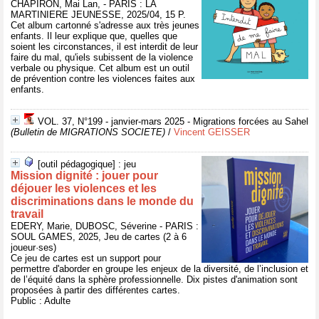
CHAPIRON, Mai Lan, - PARIS : LA
MARTINIERE JEUNESSE, 2025/04, 15 P.
Cet album cartonné s'adresse aux très jeunes
enfants. Il leur explique que, quelles que
soient les circonstances, il est interdit de leur
faire du mal, qu'iels subissent de la violence
verbale ou physique. Cet album est un outil
de prévention contre les violences faites aux
enfants.
VOL. 37, N°199 - janvier-mars 2025 - Migrations forcées au Sahel
(Bulletin de MIGRATIONS SOCIETE)
/
Vincent GEISSER
[outil pédagogique] : jeu
Mission dignité : jouer pour
déjouer les violences et les
discriminations dans le monde du
travail
EDERY, Marie, DUBOSC, Séverine - PARIS :
SOUL GAMES, 2025, Jeu de cartes (2 à 6
joueur·ses)
Ce jeu de cartes est un support pour
permettre d'aborder en groupe les enjeux de la diversité, de l’inclusion et
de l’équité dans la sphère professionnelle. Dix pistes d'animation sont
proposées à partir des différentes cartes.
Public : Adulte