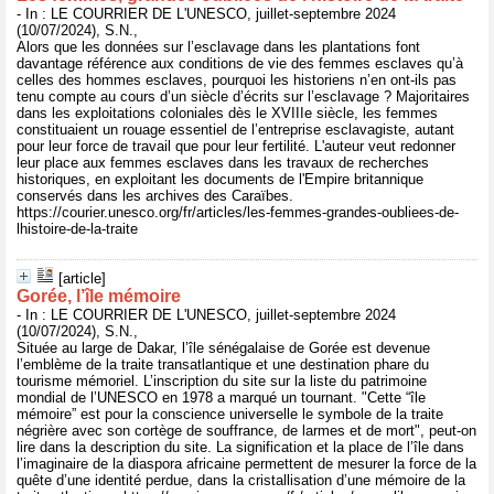
- In : LE COURRIER DE L'UNESCO, juillet-septembre 2024
(10/07/2024), S.N.,
Alors que les données sur l’esclavage dans les plantations font
davantage référence aux conditions de vie des femmes esclaves qu’à
celles des hommes esclaves, pourquoi les historiens n’en ont-ils pas
tenu compte au cours d’un siècle d’écrits sur l’esclavage ? Majoritaires
dans les exploitations coloniales dès le XVIIIe siècle, les femmes
constituaient un rouage essentiel de l’entreprise esclavagiste, autant
pour leur force de travail que pour leur fertilité. L'auteur veut redonner
leur place aux femmes esclaves dans les travaux de recherches
historiques, en exploitant les documents de l'Empire britannique
conservés dans les archives des Caraïbes.
https://courier.unesco.org/fr/articles/les-femmes-grandes-oubliees-de-
lhistoire-de-la-traite
[article]
Gorée, l’île mémoire
- In : LE COURRIER DE L'UNESCO, juillet-septembre 2024
(10/07/2024), S.N.,
Située au large de Dakar, l’île sénégalaise de Gorée est devenue
l’emblème de la traite transatlantique et une destination phare du
tourisme mémoriel. L’inscription du site sur la liste du patrimoine
mondial de l’UNESCO en 1978 a marqué un tournant. "Cette “île
mémoire” est pour la conscience universelle le symbole de la traite
négrière avec son cortège de souffrance, de larmes et de mort", peut-on
lire dans la description du site. La signification et la place de l’île dans
l’imaginaire de la diaspora africaine permettent de mesurer la force de la
quête d’une identité perdue, dans la cristallisation d’une mémoire de la