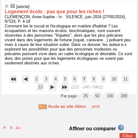
[article]
Logement écolo : pas que pour les riches !
CLEMENÇON, Anne-Sophie - In : SILENCE, juin 2024 (27/05/2024),
N°533, P. 4-18
Comment lier le social et l'écologique en matière d'habitat ? Les
écoquartiers et les maisons écolos, bioclimatiques, sont souvent
réservées à des personnes "friquées", alors que les plus précaires
vivant dans des logements de fortune (squat, caravane...) polluent peu
mais à cause de leur situation subie. Dans ce dossier, les auteur.e.s
explorent les possibilités pour que des personnes modestes ou
précaires puissent vivre dans un cadre écologique et désirable. Ce sont
donc des pistes pour que les logements écologiques ne soient pas
seulement destinés aux riches.
2
3
4
5
6
7
8
9
10
11
12
(121 - 140 / 6461)
Par page :
25
50
100
200
Accès au site ritimo
pmb
A-
A
A+
Affiner ou comparer