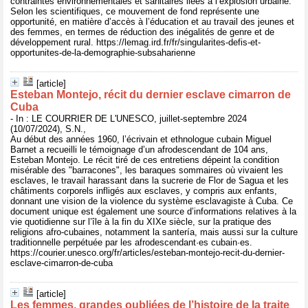
contraintes environnementales et sanitaires liées à l’explosion urbaine.
Selon les scientifiques, ce mouvement de fond représente une
opportunité, en matière d’accès à l’éducation et au travail des jeunes et
des femmes, en termes de réduction des inégalités de genre et de
développement rural. https://lemag.ird.fr/fr/singularites-defis-et-
opportunites-de-la-demographie-subsaharienne
[article]
Esteban Montejo, récit du dernier esclave cimarron de
Cuba
- In : LE COURRIER DE L'UNESCO, juillet-septembre 2024
(10/07/2024), S.N.,
Au début des années 1960, l’écrivain et ethnologue cubain Miguel
Barnet a recueilli le témoignage d’un afrodescendant de 104 ans,
Esteban Montejo. Le récit tiré de ces entretiens dépeint la condition
misérable des "barracones", les baraques sommaires où vivaient les
esclaves, le travail harassant dans la sucrerie de Flor de Sagua et les
châtiments corporels infligés aux esclaves, y compris aux enfants,
donnant une vision de la violence du système esclavagiste à Cuba. Ce
document unique est également une source d’informations relatives à la
vie quotidienne sur l’île à la fin du XIXe siècle, sur la pratique des
religions afro-cubaines, notamment la santería, mais aussi sur la culture
traditionnelle perpétuée par les afrodescendant·es cubain·es.
https://courier.unesco.org/fr/articles/esteban-montejo-recit-du-dernier-
esclave-cimarron-de-cuba
[article]
Les femmes, grandes oubliées de l’histoire de la traite