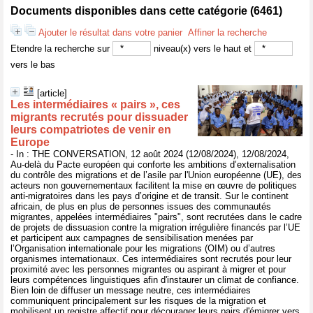
Documents disponibles dans cette catégorie (
6461
)
Ajouter le résultat dans votre panier
Affiner la recherche
Etendre la recherche sur
niveau(x) vers le haut et
vers le bas
[article]
Les intermédiaires « pairs », ces
migrants recrutés pour dissuader
leurs compatriotes de venir en
Europe
- In : THE CONVERSATION, 12 août 2024 (12/08/2024), 12/08/2024,
Au-delà du Pacte européen qui conforte les ambitions d’externalisation
du contrôle des migrations et de l’asile par l'Union européenne (UE), des
acteurs non gouvernementaux facilitent la mise en œuvre de politiques
anti-migratoires dans les pays d’origine et de transit. Sur le continent
africain, de plus en plus de personnes issues des communautés
migrantes, appelées intermédiaires "pairs", sont recrutées dans le cadre
de projets de dissuasion contre la migration irrégulière financés par l’UE
et participent aux campagnes de sensibilisation menées par
l’Organisation internationale pour les migrations (OIM) ou d’autres
organismes internationaux. Ces intermédiaires sont recrutés pour leur
proximité avec les personnes migrantes ou aspirant à migrer et pour
leurs compétences linguistiques afin d'instaurer un climat de confiance.
Bien loin de diffuser un message neutre, ces intermédiaires
communiquent principalement sur les risques de la migration et
mobilisent un registre affectif pour décourager leurs pairs d'émigrer vers