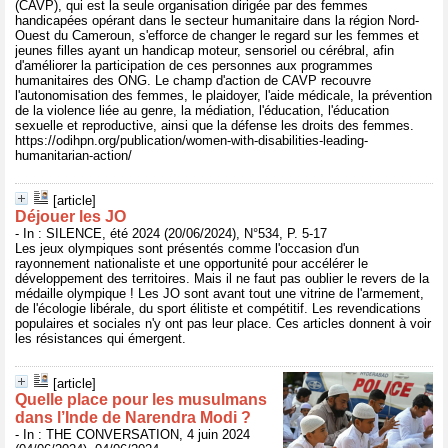
(CAVP), qui est la seule organisation dirigée par des femmes
handicapées opérant dans le secteur humanitaire dans la région Nord-
Ouest du Cameroun, s'efforce de changer le regard sur les femmes et
jeunes filles ayant un handicap moteur, sensoriel ou cérébral, afin
d'améliorer la participation de ces personnes aux programmes
humanitaires des ONG. Le champ d'action de CAVP recouvre
l'autonomisation des femmes, le plaidoyer, l'aide médicale, la prévention
de la violence liée au genre, la médiation, l'éducation, l'éducation
sexuelle et reproductive, ainsi que la défense les droits des femmes.
https://odihpn.org/publication/women-with-disabilities-leading-
humanitarian-action/
[article]
Déjouer les JO
- In : SILENCE, été 2024 (20/06/2024), N°534, P. 5-17
Les jeux olympiques sont présentés comme l'occasion d'un
rayonnement nationaliste et une opportunité pour accélérer le
développement des territoires. Mais il ne faut pas oublier le revers de la
médaille olympique ! Les JO sont avant tout une vitrine de l'armement,
de l'écologie libérale, du sport élitiste et compétitif. Les revendications
populaires et sociales n'y ont pas leur place. Ces articles donnent à voir
les résistances qui émergent.
[article]
Quelle place pour les musulmans
dans l’Inde de Narendra Modi ?
- In : THE CONVERSATION, 4 juin 2024