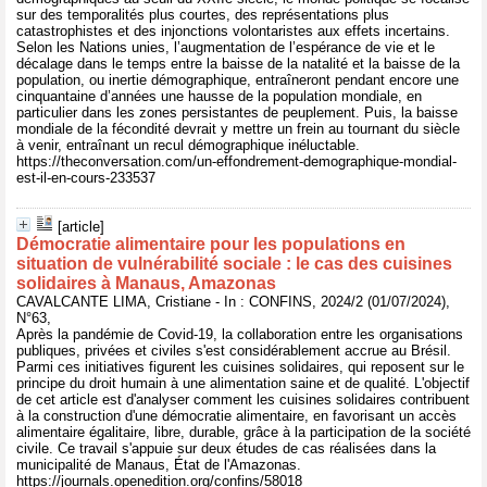
sur des temporalités plus courtes, des représentations plus
catastrophistes et des injonctions volontaristes aux effets incertains.
Selon les Nations unies, l’augmentation de l’espérance de vie et le
décalage dans le temps entre la baisse de la natalité et la baisse de la
population, ou inertie démographique, entraîneront pendant encore une
cinquantaine d’années une hausse de la population mondiale, en
particulier dans les zones persistantes de peuplement. Puis, la baisse
mondiale de la fécondité devrait y mettre un frein au tournant du siècle
à venir, entraînant un recul démographique inéluctable.
https://theconversation.com/un-effondrement-demographique-mondial-
est-il-en-cours-233537
[article]
Démocratie alimentaire pour les populations en
situation de vulnérabilité sociale : le cas des cuisines
solidaires à Manaus, Amazonas
CAVALCANTE LIMA, Cristiane - In : CONFINS, 2024/2 (01/07/2024),
N°63,
Après la pandémie de Covid-19, la collaboration entre les organisations
publiques, privées et civiles s'est considérablement accrue au Brésil.
Parmi ces initiatives figurent les cuisines solidaires, qui reposent sur le
principe du droit humain à une alimentation saine et de qualité. L'objectif
de cet article est d'analyser comment les cuisines solidaires contribuent
à la construction d'une démocratie alimentaire, en favorisant un accès
alimentaire égalitaire, libre, durable, grâce à la participation de la société
civile. Ce travail s'appuie sur deux études de cas réalisées dans la
municipalité de Manaus, État de l'Amazonas.
https://journals.openedition.org/confins/58018