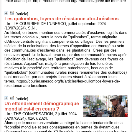
traite atlantique. https://courier.unesco.org/fr/articles/goree-lile-memoire
[article]
Les quilombos, foyers de résistance afro-brésiliens
- In : LE COURRIER DE L'UNESCO, juillet-septembre 2024
(10/07/2024), S.N.,
Au Brésil, on trouve mention des communautés d’esclaves fugitifs dans
les textes coloniaux, sous le nom de "quilombos", terme originaire
d’Afrique centrale signifiant campements ou villages. Dès les premiers
siècles de la colonisation, des formes d'opposition ont émergé au sein
des communautés d'esclaves dans les plantations. Créés par des
esclaves ayant fui le travail forcé ou par des communautés noires après
l’abolition de l’esclavage, les "quilombos" sont devenus des foyers de
résistance. Aujourd'hui, malgré la promulgation de lois foncières
relatives à la propriété des territoires autochtones, beaucoup de
"quilombolas" (communautés rurales noires rémanentes des quilombos)
sont menacées par des projets fonciers visant à s'accaparer leurs
terres. https://courier.unesco.org/fr/articles/les-quilombos-foyers-de-
resistance-afro-bresiliens
[article]
Un effondrement démographique
mondial est-il en cours ?
- In : THE CONVERSATION, 2 juillet 2024
(02/07/2024), 02/07/2024,
Alors que le monde universitaire a intégré la baisse tendancielle de la
fécondité mondiale et ses conséquences en termes de dynamiques
démographiques au seuil du XXIIe siècle, le monde politique se focalise