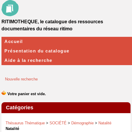
RITIMOTHEQUE, le catalogue des ressources
documentaires du réseau ritimo
Accueil
Présentation du catalogue
Aide à la recherche
Nouvelle recherche
Catégories
Thésaurus Thématique
>
SOCIÉTÉ
>
Démographie
>
Natalité
Natalité