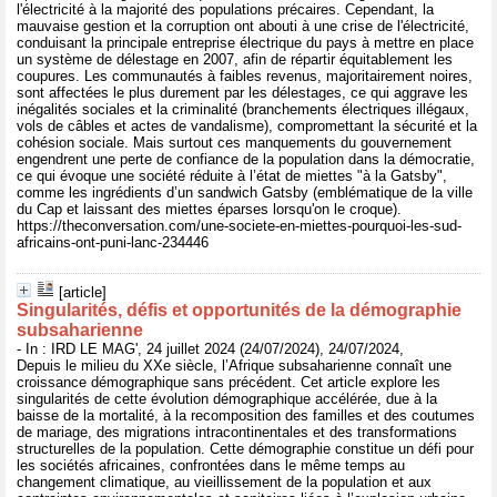
l'électricité à la majorité des populations précaires. Cependant, la
mauvaise gestion et la corruption ont abouti à une crise de l'électricité,
conduisant la principale entreprise électrique du pays à mettre en place
un système de délestage en 2007, afin de répartir équitablement les
coupures. Les communautés à faibles revenus, majoritairement noires,
sont affectées le plus durement par les délestages, ce qui aggrave les
inégalités sociales et la criminalité (branchements électriques illégaux,
vols de câbles et actes de vandalisme), compromettant la sécurité et la
cohésion sociale. Mais surtout ces manquements du gouvernement
engendrent une perte de confiance de la population dans la démocratie,
ce qui évoque une société réduite à l’état de miettes "à la Gatsby",
comme les ingrédients d’un sandwich Gatsby (emblématique de la ville
du Cap et laissant des miettes éparses lorsqu'on le croque).
https://theconversation.com/une-societe-en-miettes-pourquoi-les-sud-
africains-ont-puni-lanc-234446
[article]
Singularités, défis et opportunités de la démographie
subsaharienne
- In : IRD LE MAG', 24 juillet 2024 (24/07/2024), 24/07/2024,
Depuis le milieu du XXe siècle, l’Afrique subsaharienne connaît une
croissance démographique sans précédent. Cet article explore les
singularités de cette évolution démographique accélérée, due à la
baisse de la mortalité, à la recomposition des familles et des coutumes
de mariage, des migrations intracontinentales et des transformations
structurelles de la population. Cette démographie constitue un défi pour
les sociétés africaines, confrontées dans le même temps au
changement climatique, au vieillissement de la population et aux