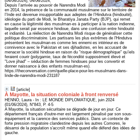
(04/06/2024), 04/06/2024,
Depuis l’arrivée au pouvoir de Narendra Modi
en 2014, la présence de la communauté musulmane sur le territoire de
l’Inde est devenue insupportable aux adeptes de l’Hindutva (hindouité),
idéologie du parti de Modi, le Bharatiya Janata Party (BJP), qui remet
en cause la légitimité des musulman·es à participer à la nation indienne,
laquelle serait par essence hindoue, dans une confusion entre hindouité
et indianité. La réélection de Narendra Modi risque de généraliser cette
politique discriminatoire. Les partisans les plus extrêmes de l'Hindutva
présentent les musulman·es comme les ennemi·es intérieur·es de
connivence avec le Pakistan et ses djihadistes, en les accusant de
menacer la société hindoue en raison du "risque démographique" qu’iels
feraient courir (polygamie, taux de fécondité supposément élevé et
"Love jihad" – séduction de femmes hindoues pour les convertir et
donner naissance à des enfants musulman·es).
https://theconversation.com/quelle-place-pour-les-musulmans-dans-
linde-de-narendra-modi-231187
[article]
À Mayotte, la situation coloniale à front renversé
HENNO, Laura - In : LE MONDE DIPLOMATIQUE, juin 2024
(01/06/2024), N°843, P. 4-5
A Mayotte, la situation sécuritaire se dégrade de jour en jour. Ce
département français d'outre-mer est largement pénalisé par son sous-
équipement et la carence des services publics. Dans un contexte de
forte pression migratoire clandestine depuis les autres Comores, le
désarroi de la population s'accroît même quand elle défend des idées de
gauche.