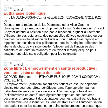
[article]
Euthanasie, polémique
- In : LA DECROISSANCE, juillet-août 2024 (01/07/2024), N°211, P;28-
29
Débat entre la rédaction de La Décroissance et Alain Gras, le
chroniqueur du journal, autour du projet de loi sur l'aide à mourir. Vincent
Cheynet défend la position prise par la rédaction, arguant du serment
d'Hippocrate des soignants, des potentielles dérives eugénistes ou des
craintes de marchandisation de l'aide à mourir. Alain Gras répond en
rappelant les positions des philosophes depuis l'antiquité, défendant la
liberté de choix de vie individuelle, l'allègement de l'angoisse des
patients et de leurs souffrances et en faisant remarquer qu'on peut
imaginer une aide sans obligation pour les soignants.
[article]
Zone libre : L’empowerment en santé reproductive :
vers une visée éthique des soins
GODARD, Béatrice - In : ETHIQUE PUBLIQUE, 2024/1 (30/06/2024),
VOL. 26, N°1,
L’"empowerment" (autonomisation) des patient·es est une approche
plébiscitée pour ses effets bénéfiques dans l'appropriation par les
patient·es de leurs parcours de soins. D’autres approches dites
"collaboratives en santé" sont également apparues ces dernières
décennies et présentent des avantages pour les patient·es. Ce travail
de recherche vise à identifier les liens existants entre l’autonomisation
des patient·es et les approches de soins collaboratives en obstétrique.