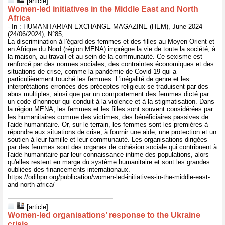
[article]
Women-led initiatives in the Middle East and North
Africa
- In : HUMANITARIAN EXCHANGE MAGAZINE (HEM), June 2024
(24/06/2024), N°85,
La discrimination à l'égard des femmes et des filles au Moyen-Orient et
en Afrique du Nord (région MENA) imprègne la vie de toute la société, à
la maison, au travail et au sein de la communauté. Ce sexisme est
renforcé par des normes sociales, des contraintes économiques et des
situations de crise, comme la pandémie de Covid-19 qui a
particulièrement touché les femmes. L'inégalité de genre et les
interprétations erronées des préceptes religieux se traduisent par des
abus multiples, ainsi que par un comportement des femmes dicté par
un code d'honneur qui conduit à la violence et à la stigmatisation. Dans
la région MENA, les femmes et les filles sont souvent considérées par
les humanitaires comme des victimes, des bénéficiaires passives de
l'aide humanitaire. Or, sur le terrain, les femmes sont les premières à
répondre aux situations de crise, à fournir une aide, une protection et un
soutien à leur famille et leur communauté. Les organisations dirigées
par des femmes sont des organes de cohésion sociale qui contribuent à
l'aide humanitaire par leur connaissance intime des populations, alors
qu'elles restent en marge du système humanitaire et sont les grandes
oubliées des financements internationaux.
https://odihpn.org/publication/women-led-initiatives-in-the-middle-east-
and-north-africa/
[article]
Women-led organisations’ response to the Ukraine
crisis