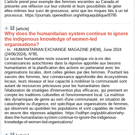
L'article prend pour exemple des femmes enceintes au Canada et
présente une réflexion sur leur volonté et leurs possibilités de gérer
elles-mêmes leur suivi de grossesse, ainsi que les risques liés à un tel
processus. https://journals.openedition.org/ethiquepublique/8795
[article]
Why does the humanitarian system continue to ignore
the indigenous knowledge of women-led
organisations?
- In : HUMANITARIAN EXCHANGE MAGAZINE (HEM), June 2024
(24/06/2024), N°85,
Le secteur humanitaire reste souvent sceptique vis-à-vis des
connaissances autochtones dans la réponse apportée aux besoins
humanitaires et la planification des actions en partenariat avec les
organisations locales, dont celles gérées par des femmes. Pourtant les
savoirs des femmes, leur connaissance approfondie des écosystèmes
locaux, leurs réseaux et leur capacité à mobiliser la communauté sont
autant de ressources précieuses pour les humanitaires dans
l'élaboration de stratégies d'intervention plus efficaces, qui prennent en
compte les traditions culturelles et l'environnement local. La maîtrise
des dynamiques de genre au sein d'une communauté, en situation de
catastrophe ou d'urgence, est spécifique aux organisations de femmes,
qui observent au quotidien les populations et sont capables de mettre
en œuvre des réponses adaptées. https://odihpn.org/publication/why-
does-the-humanitarian-system-continue-to-ignore-the-indigenous-
knowledge-of-women-led-organisations/