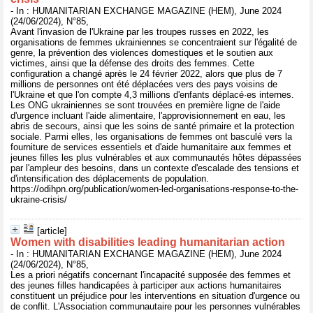
- In : HUMANITARIAN EXCHANGE MAGAZINE (HEM), June 2024
(24/06/2024), N°85,
Avant l'invasion de l'Ukraine par les troupes russes en 2022, les
organisations de femmes ukrainiennes se concentraient sur l'égalité de
genre, la prévention des violences domestiques et le soutien aux
victimes, ainsi que la défense des droits des femmes. Cette
configuration a changé après le 24 février 2022, alors que plus de 7
millions de personnes ont été déplacées vers des pays voisins de
l'Ukraine et que l'on compte 4,3 millions d'enfants déplacé·es internes.
Les ONG ukrainiennes se sont trouvées en première ligne de l'aide
d'urgence incluant l'aide alimentaire, l'approvisionnement en eau, les
abris de secours, ainsi que les soins de santé primaire et la protection
sociale. Parmi elles, les organisations de femmes ont basculé vers la
fourniture de services essentiels et d'aide humanitaire aux femmes et
jeunes filles les plus vulnérables et aux communautés hôtes dépassées
par l'ampleur des besoins, dans un contexte d'escalade des tensions et
d'intensification des déplacements de population.
https://odihpn.org/publication/women-led-organisations-response-to-the-
ukraine-crisis/
[article]
Women with disabilities leading humanitarian action
- In : HUMANITARIAN EXCHANGE MAGAZINE (HEM), June 2024
(24/06/2024), N°85,
Les a priori négatifs concernant l'incapacité supposée des femmes et
des jeunes filles handicapées à participer aux actions humanitaires
constituent un préjudice pour les interventions en situation d'urgence ou
de conflit. L'Association communautaire pour les personnes vulnérables