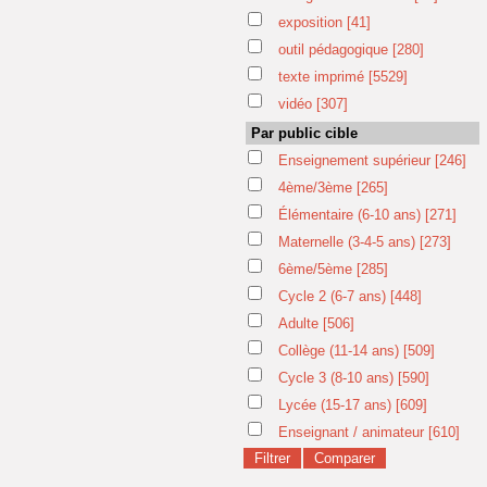
exposition
[41]
outil pédagogique
[280]
texte imprimé
[5529]
vidéo
[307]
Par public cible
Enseignement supérieur
[246]
4ème/3ème
[265]
Élémentaire (6-10 ans)
[271]
Maternelle (3-4-5 ans)
[273]
6ème/5ème
[285]
Cycle 2 (6-7 ans)
[448]
Adulte
[506]
Collège (11-14 ans)
[509]
Cycle 3 (8-10 ans)
[590]
Lycée (15-17 ans)
[609]
Enseignant / animateur
[610]