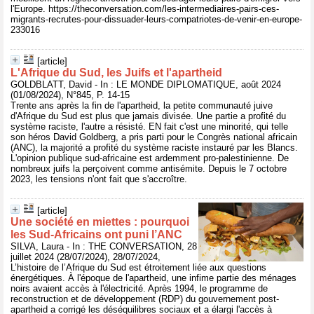
l'Europe. https://theconversation.com/les-intermediaires-pairs-ces-
migrants-recrutes-pour-dissuader-leurs-compatriotes-de-venir-en-europe-
233016
[article]
L'Afrique du Sud, les Juifs et l'apartheid
GOLDBLATT, David - In : LE MONDE DIPLOMATIQUE, août 2024
(01/08/2024), N°845, P. 14-15
Trente ans après la fin de l'apartheid, la petite communauté juive
d'Afrique du Sud est plus que jamais divisée. Une partie a profité du
système raciste, l'autre a résisté. EN fait c'est une minorité, qui telle
son héros David Goldberg, a pris parti pour le Congrès national africain
(ANC), la majorité a profité du système raciste instauré par les Blancs.
L'opinion publique sud-africaine est ardemment pro-palestinienne. De
nombreux juifs la perçoivent comme antisémite. Depuis le 7 octobre
2023, les tensions n'ont fait que s'accroître.
[article]
Une société en miettes : pourquoi
les Sud-Africains ont puni l’ANC
SILVA, Laura - In : THE CONVERSATION, 28
juillet 2024 (28/07/2024), 28/07/2024,
L’histoire de l’Afrique du Sud est étroitement liée aux questions
énergétiques. À l'époque de l'apartheid, une infime partie des ménages
noirs avaient accès à l'électricité. Après 1994, le programme de
reconstruction et de développement (RDP) du gouvernement post-
apartheid a corrigé les déséquilibres sociaux et a élargi l'accès à