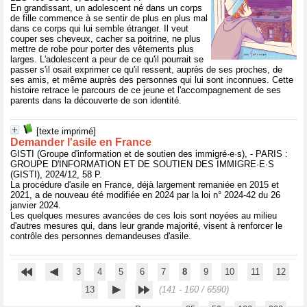
En grandissant, un adolescent né dans un corps
de fille commence à se sentir de plus en plus mal
dans ce corps qui lui semble étranger. Il veut
couper ses cheveux, cacher sa poitrine, ne plus
mettre de robe pour porter des vêtements plus
larges. L'adolescent a peur de ce qu'il pourrait se
passer s'il osait exprimer ce qu'il ressent, auprès de ses proches, de
ses amis, et même auprès des personnes qui lui sont inconnues. Cette
histoire retrace le parcours de ce jeune et l'accompagnement de ses
parents dans la découverte de son identité.
[texte imprimé]
Demander l'asile en France
GISTI (Groupe d'information et de soutien des immigré·e·s), - PARIS :
GROUPE D'INFORMATION ET DE SOUTIEN DES IMMIGRE·E·S
(GISTI), 2024/12, 58 P.
La procédure d'asile en France, déjà largement remaniée en 2015 et
2021, a de nouveau été modifiée en 2024 par la loi n° 2024-42 du 26
janvier 2024.
Les quelques mesures avancées de ces lois sont noyées au milieu
d'autres mesures qui, dans leur grande majorité, visent à renforcer le
contrôle des personnes demandeuses d'asile.
3
4
5
6
7
8
9
10
11
12
13
(141 - 160 / 6590)