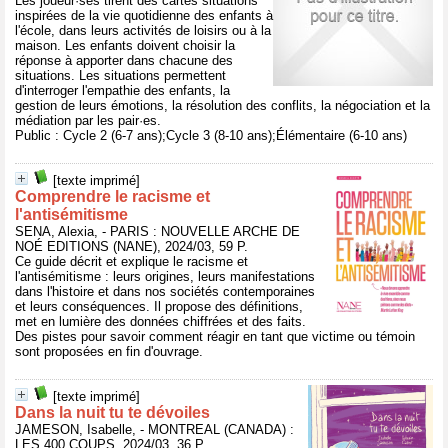
Les joueur·ses tirent des cartes situations
inspirées de la vie quotidienne des enfants à
l'école, dans leurs activités de loisirs ou à la
maison. Les enfants doivent choisir la
réponse à apporter dans chacune des
situations. Les situations permettent
d'interroger l'empathie des enfants, la
gestion de leurs émotions, la résolution des conflits, la négociation et la
médiation par les pair·es.
Public : Cycle 2 (6-7 ans);Cycle 3 (8-10 ans);Élémentaire (6-10 ans)
[texte imprimé]
Comprendre le racisme et
l'antisémitisme
SENA, Alexia, - PARIS : NOUVELLE ARCHE DE
NOÉ EDITIONS (NANE), 2024/03, 59 P.
Ce guide décrit et explique le racisme et
l'antisémitisme : leurs origines, leurs manifestations
dans l'histoire et dans nos sociétés contemporaines
et leurs conséquences. Il propose des définitions,
met en lumière des données chiffrées et des faits.
Des pistes pour savoir comment réagir en tant que victime ou témoin
sont proposées en fin d'ouvrage.
[texte imprimé]
Dans la nuit tu te dévoiles
JAMESON, Isabelle, - MONTREAL (CANADA) :
LES 400 COUPS, 2024/03, 36 P.