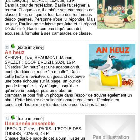
(BELGIQUE) : MIJADE, 2024/06, 13 P.
Dans la cour de récréation, Basile fait régner la
terreur. Chaque jour, il embête ses camarades de
classe. Il les critique et leur faire des remarques
désobligeantes. Personne n'ose lui répondre. Mais
un jour, Pauline ne se laisse pas faire et lui répond.
Déstabilisé, Basile comprend qu'il aura des
excuses à formuler à ses camarades de classe.
[texte imprimé]
An heuz
KERIVEL, Liza, BEAUMONT, Manon -
SPEZET : COOP BREIZH, 2024, 16 P.
L'histoire "An heuz" est une adaptation du
conte traditionnel russe "la moufle". Dans
cette histoire revisitée, un goéland découvre
une botte échouée sur la plage, un jour de
grande tempête. Il s'y réfugie, jusqu'à ce
qu'arrive un poulpe, puis un crabe, un
cormoran et pour finir un phoque dans l'espoir de trouver également un
abri ! Cette histoire de solidarité aborde également l'écologie en
concluant l'histoire par les déchets présents dans la mer.
[texte imprimé]
Une année ensemble
LEBOUR, Claire, - PARIS : L'ECOLE DES
LOISIRS, 2024/06, 48 P.
Chaque double page de cet album illustre un