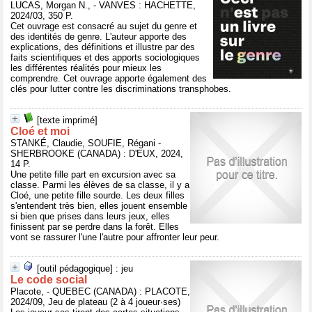
LUCAS, Morgan N., - VANVES : HACHETTE,
2024/03, 350 P.
Cet ouvrage est consacré au sujet du genre et
des identités de genre. L'auteur apporte des
explications, des définitions et illustre par des
faits scientifiques et des apports sociologiques
les différentes réalités pour mieux les
comprendre. Cet ouvrage apporte également des
clés pour lutter contre les discriminations transphobes.
[texte imprimé]
Cloé et moi
STANKÉ, Claudie, SOUFIE, Régani -
SHERBROOKE (CANADA) : D'EUX, 2024,
14 P.
Une petite fille part en excursion avec sa
classe. Parmi les élèves de sa classe, il y a
Cloé, une petite fille sourde. Les deux filles
s'entendent très bien, elles jouent ensemble
si bien que prises dans leurs jeux, elles
finissent par se perdre dans la forêt. Elles
vont se rassurer l'une l'autre pour affronter leur peur.
[outil pédagogique] : jeu
Le code social
Placote, - QUEBEC (CANADA) : PLACOTE,
2024/09, Jeu de plateau (2 à 4 joueur·ses)