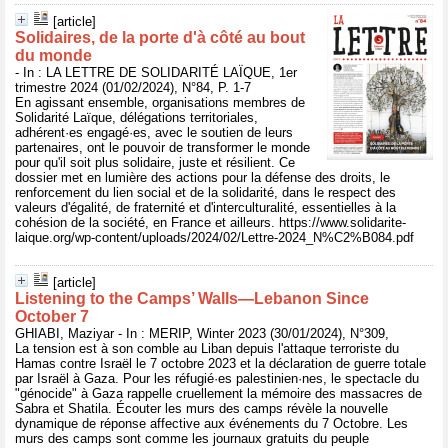
[article]
Solidaires, de la porte d'à côté au bout
du monde
- In : LA LETTRE DE SOLIDARITÉ LAÏQUE, 1er
trimestre 2024 (01/02/2024), N°84, P. 1-7
En agissant ensemble, organisations membres de
Solidarité Laïque, délégations territoriales,
adhérent·es engagé·es, avec le soutien de leurs
partenaires, ont le pouvoir de transformer le monde
pour qu'il soit plus solidaire, juste et résilient. Ce
dossier met en lumière des actions pour la défense des droits, le
renforcement du lien social et de la solidarité, dans le respect des
valeurs d'égalité, de fraternité et d'interculturalité, essentielles à la
cohésion de la société, en France et ailleurs. https://www.solidarite-
laique.org/wp-content/uploads/2024/02/Lettre-2024_N%C2%B084.pdf
[article]
Listening to the Camps’ Walls—Lebanon Since
October 7
GHIABI, Maziyar - In : MERIP, Winter 2023 (30/01/2024), N°309,
La tension est à son comble au Liban depuis l'attaque terroriste du
Hamas contre Israël le 7 octobre 2023 et la déclaration de guerre totale
par Israël à Gaza. Pour les réfugié·es palestinien·nes, le spectacle du
"génocide" à Gaza rappelle cruellement la mémoire des massacres de
Sabra et Shatila. Écouter les murs des camps révèle la nouvelle
dynamique de réponse affective aux événements du 7 Octobre. Les
murs des camps sont comme les journaux gratuits du peuple