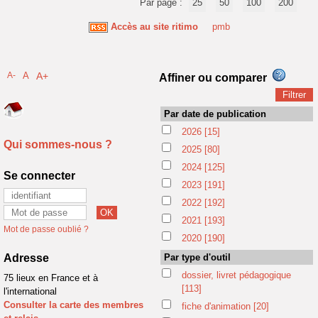
Par page :
25
50
100
200
Accès au site ritimo
pmb
A-
A
A+
Affiner ou comparer
Par date de publication
2026
[15]
Qui sommes-nous ?
2025
[80]
2024
[125]
Se connecter
2023
[191]
2022
[192]
2021
[193]
Mot de passe oublié ?
2020
[190]
Adresse
Par type d'outil
dossier, livret pédagogique
75 lieux en France et à
[113]
l'international
Consulter la carte des membres
fiche d'animation
[20]