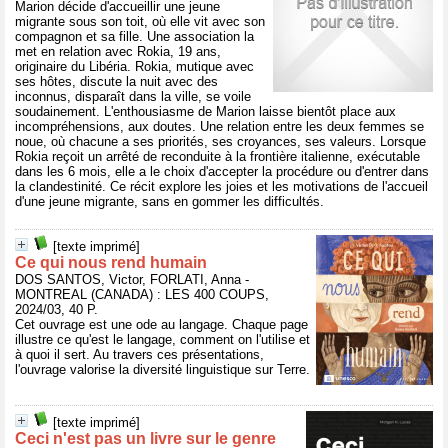
Marion décide d'accueillir une jeune
migrante sous son toit, où elle vit avec son
compagnon et sa fille. Une association la
met en relation avec Rokia, 19 ans,
originaire du Libéria. Rokia, mutique avec
ses hôtes, discute la nuit avec des
inconnus, disparaît dans la ville, se voile
soudainement. L'enthousiasme de Marion laisse bientôt place aux
incompréhensions, aux doutes. Une relation entre les deux femmes se
noue, où chacune a ses priorités, ses croyances, ses valeurs. Lorsque
Rokia reçoit un arrêté de reconduite à la frontière italienne, exécutable
dans les 6 mois, elle a le choix d'accepter la procédure ou d'entrer dans
la clandestinité. Ce récit explore les joies et les motivations de l'accueil
d'une jeune migrante, sans en gommer les difficultés.
[texte imprimé]
Ce qui nous rend humain
DOS SANTOS, Victor, FORLATI, Anna -
MONTREAL (CANADA) : LES 400 COUPS,
2024/03, 40 P.
Cet ouvrage est une ode au langage. Chaque page
illustre ce qu'est le langage, comment on l'utilise et
à quoi il sert. Au travers ces présentations,
l'ouvrage valorise la diversité linguistique sur Terre.
[texte imprimé]
Ceci n'est pas un livre sur le genre