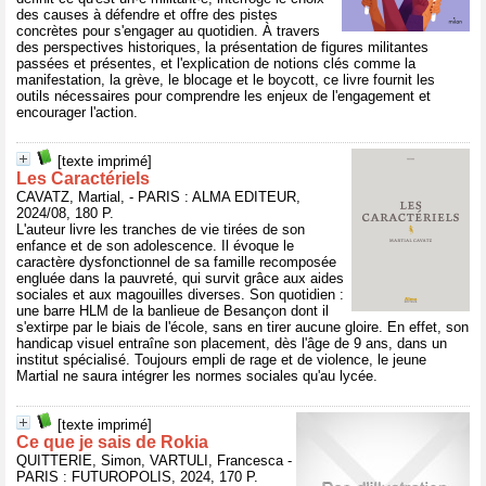
des causes à défendre et offre des pistes
concrètes pour s'engager au quotidien. À travers
des perspectives historiques, la présentation de figures militantes
passées et présentes, et l'explication de notions clés comme la
manifestation, la grève, le blocage et le boycott, ce livre fournit les
outils nécessaires pour comprendre les enjeux de l'engagement et
encourager l'action.
[texte imprimé]
Les Caractériels
CAVATZ, Martial, - PARIS : ALMA EDITEUR,
2024/08, 180 P.
L'auteur livre les tranches de vie tirées de son
enfance et de son adolescence. Il évoque le
caractère dysfonctionnel de sa famille recomposée
engluée dans la pauvreté, qui survit grâce aux aides
sociales et aux magouilles diverses. Son quotidien :
une barre HLM de la banlieue de Besançon dont il
s'extirpe par le biais de l'école, sans en tirer aucune gloire. En effet, son
handicap visuel entraîne son placement, dès l'âge de 9 ans, dans un
institut spécialisé. Toujours empli de rage et de violence, le jeune
Martial ne saura intégrer les normes sociales qu'au lycée.
[texte imprimé]
Ce que je sais de Rokia
QUITTERIE, Simon, VARTULI, Francesca -
PARIS : FUTUROPOLIS, 2024, 170 P.