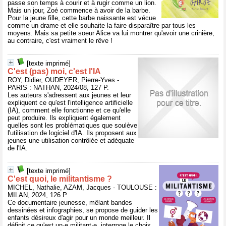
passe son temps à courir et à rugir comme un lion.
Mais un jour, Zoé commence à avoir de la barbe.
Pour la jeune fille, cette barbe naissante est vécue
comme un drame et elle souhaite la faire disparaître par tous les
moyens. Mais sa petite soeur Alice va lui montrer qu'avoir une crinière,
au contraire, c'est vraiment le rêve !
[texte imprimé]
C'est (pas) moi, c'est l'IA
ROY, Didier, OUDEYER, Pierre-Yves -
PARIS : NATHAN, 2024/08, 127 P.
Les auteurs s'adressent aux jeunes et leur
expliquent ce qu'est l'intelligence artificielle
(IA), comment elle fonctionne et ce qu'elle
peut produire. Ils expliquent également
quelles sont les problématiques que soulève
l'utilisation de logiciel d'IA. Ils proposent aux
jeunes une utilisation contrôlée et adéquate
de l'IA.
[texte imprimé]
C'est quoi, le militantisme ?
MICHEL, Nathalie, AZAM, Jacques - TOULOUSE :
MILAN, 2024, 126 P.
Ce documentaire jeunesse, mêlant bandes
dessinées et infographies, se propose de guider les
enfants désireux d'agir pour un monde meilleur. Il
définit ce qu'est un·e militant·e, interroge le choix