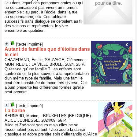
lieu dans lequel des personnes amies ou qui
ne se connaissent pas vivent un moment
ensemble : au parc, à l'école, dans la rue,
au supermarché, etc. Ces tableaux
successifs sans dialogue se déroulent au fil
des saisons et représentent le vivre
ensemble au quotidien.
[texte imprimé]
Autant de familles que d'étoiles dans
le ciel
CHAZERAND, Émilie, SAUVAGE, Clémence -
MONTREUIL : LA VILLE BRÛLE, 2024, 25 P.
Qu'est-ce qu'une famille ? Les enfants sont
confronté·es le plus souvent à la représentation
d'un même type de famille. Mais une famille
peut être constituée de façon très diverse. Cet
album présente les différentes formes qu'elle
peut prendre.
[texte imprimé]
La barbe
BERNARD, Marine, - BRUXELLES (BELGIQUE) :
ALICE JEUNESSE, 2024/09, 56 P.
Alice et Zoé sont soeurs mais elles ne se
ressemblent pas du tout ! Zoé adore la danse
classique et adore prendre soin d'elle tandis qu'Alice