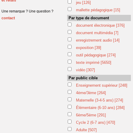
et relais
jeu
[126]
mallette pédagogique
[15]
Une remarque ? Une question ?
contact
Par type de document
document électronique
[376]
document multimédia
[7]
enregistrement audio
[14]
exposition
[39]
outil pédagogique
[274]
texte imprimé
[5650]
vidéo
[307]
Par public cible
Enseignement supérieur
[248]
4ème/3ème
[264]
Maternelle (3-4-5 ans)
[274]
Élémentaire (6-10 ans)
[284]
6ème/5ème
[291]
Cycle 2 (6-7 ans)
[470]
Adulte
[507]