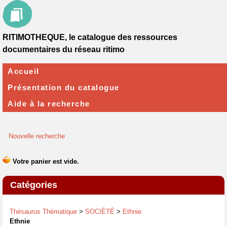
RITIMOTHEQUE, le catalogue des ressources
documentaires du réseau ritimo
Accueil
Présentation du catalogue
Aide à la recherche
Nouvelle recherche
Catégories
Thésaurus Thématique
>
SOCIÉTÉ
>
Ethnie
Ethnie