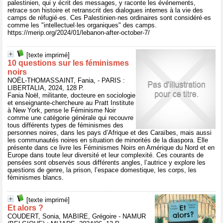
palestinien, qui y écrit des messages, y raconte les événements,
retrace son histoire et retranscrit des dialogues internes à la vie des
camps de réfugié·es. Ces Palestinien·nes ordinaires sont considéré·es
comme les "intellectuel·les organiques" des camps.
https://merip.org/2024/01/lebanon-after-october-7/
[texte imprimé]
10 questions sur les féminismes
noirs
NOËL-THOMASSAINT, Fania, - PARIS :
LIBERTALIA, 2024, 128 P.
Fania Noël, militante, docteure en sociologie
et enseignante-chercheure au Pratt Institute
à New York, pense le Féminisme Noir
comme une catégorie générale qui recouvre
tous différents types de féminismes des
personnes noires, dans les pays d’Afrique et des Caraïbes, mais aussi
les communautés noires en situation de minorités de la diaspora. Elle
présente dans ce livre les Féminismes Noirs en Amérique du Nord et en
Europe dans toute leur diversité et leur complexité. Ces courants de
pensées sont observés sous différents angles, l’autrice y explore les
questions de genre, la prison, l’espace domestique, les corps, les
féminismes blancs.
[texte imprimé]
Et alors ?
COUDERT, Sonia, MABIRE, Grégoire - NAMUR