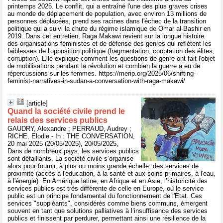
printemps 2025. Le conflit, qui a entraîné l'une des plus graves crises
au monde de déplacement de population, avec environ 13 millions de
personnes déplacées, prend ses racines dans l'échec de la transition
politique qui a suivi la chute du régime islamique de Omar al-Bashir en
2019. Dans cet entretien, Raga Makawi revient sur la longue histoire
des organisations féministes et de défense des genres qui reflètent les
faiblesses de l'opposition politique (fragmentation, cooptation des élites,
corruption). Elle explique comment les questions de genre ont fait l'objet
de mobilisations pendant la révolution et combien la guerre a eu de
répercussions sur les femmes. https://merip.org/2025/06/shifting-
feminist-narratives-in-sudan-a-conversation-with-raga-makawi/
[article]
Quand la société civile prend le
relais des services publics
GAUDRY, Alexandre ; PERRAUD, Audrey ;
RICHE, Elodie - In : THE CONVERSATION,
20 mai 2025 (20/05/2025), 20/05/2025,
Dans de nombreux pays, les services publics
sont défaillants. La société civile s’organise
alors pour fournir, à plus ou moins grande échelle, des services de
proximité (accès à l'éducation, à la santé et aux soins primaires, à l'eau,
à l'énergie). En Amérique latine, en Afrique et en Asie, l’historicité des
services publics est très différente de celle en Europe, où le service
public est un principe fondamental du fonctionnement de l'État. Ces
services "suppléants", considérés comme biens communs, émergent
souvent en tant que solutions palliatives à l’insuffisance des services
publics et finissent par perdurer, permettant ainsi une résilience de la