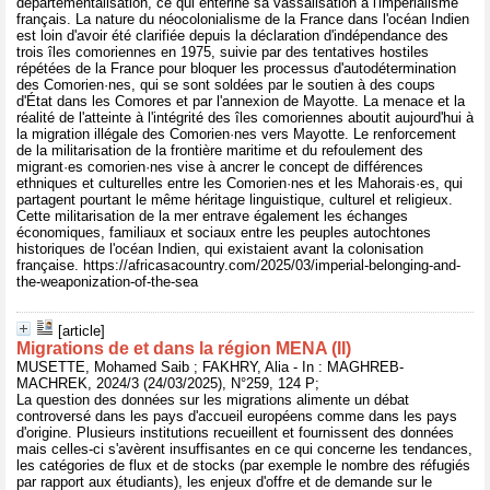
départementalisation, ce qui entérine sa vassalisation à l'impérialisme
français. La nature du néocolonialisme de la France dans l'océan Indien
est loin d'avoir été clarifiée depuis la déclaration d'indépendance des
trois îles comoriennes en 1975, suivie par des tentatives hostiles
répétées de la France pour bloquer les processus d'autodétermination
des Comorien·nes, qui se sont soldées par le soutien à des coups
d'État dans les Comores et par l'annexion de Mayotte. La menace et la
réalité de l'atteinte à l'intégrité des îles comoriennes aboutit aujourd'hui à
la migration illégale des Comorien·nes vers Mayotte. Le renforcement
de la militarisation de la frontière maritime et du refoulement des
migrant·es comorien·nes vise à ancrer le concept de différences
ethniques et culturelles entre les Comorien·nes et les Mahorais·es, qui
partagent pourtant le même héritage linguistique, culturel et religieux.
Cette militarisation de la mer entrave également les échanges
économiques, familiaux et sociaux entre les peuples autochtones
historiques de l'océan Indien, qui existaient avant la colonisation
française. https://africasacountry.com/2025/03/imperial-belonging-and-
the-weaponization-of-the-sea
[article]
Migrations de et dans la région MENA (II)
MUSETTE, Mohamed Saib ; FAKHRY, Alia - In : MAGHREB-
MACHREK, 2024/3 (24/03/2025), N°259, 124 P;
La question des données sur les migrations alimente un débat
controversé dans les pays d'accueil européens comme dans les pays
d'origine. Plusieurs institutions recueillent et fournissent des données
mais celles-ci s'avèrent insuffisantes en ce qui concerne les tendances,
les catégories de flux et de stocks (par exemple le nombre des réfugiés
par rapport aux étudiants), les enjeux d'offre et de demande sur le