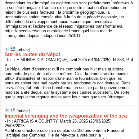
descendant·es d'immigré·es algérien·nes sont parfaitement intégré·es à
la société française. L'article explique cette situation d’exception en
raison de plusieurs facteurs : la proximité géographique, la
transnationalisation consécutive à la fin de la période coloniale, un
différentiel de développement socio-économique favorable à
l'immigration et l’existence de réseaux migratoires transfrontaliers.
https://theconversation.com/algerie-france-quel-bilan-reel-de-
limmigration-depuis-lindependance-251811
[article]
Sur les routes du Népal
- In : LE MONDE DIPLOMATIQUE, avril 2025 (01/04/2025), N°853, P. 4-
5
Le Népal vient d'annoncer qu'il ne comptait pas huit mais quatorze
sommets de plus de huit mille mètres. C'est la promesse d'un nouvel
afflux d'alpinistes et l'espoir d'une manne touristique, bien que les
porteurs soient très mal payés par les randonneurs occidentaux. Dans
les vallées, l'attente d'une transformation sociale par le gouvernement
maoïste a été déçue, car le système des castes subsistent. De sorte
que la population regarde moins vers les cimes que vers l'étranger.
[article]
Imperial belonging and the weaponization of the sea
- In : AFRICA IS A COUNTRY, March 25, 2025 (25/03/2025),
25/03/2025,
Au fil d'une histoire coloniale de plus de 150 ans entre la France et
l'archipel des Comores, l'île de Mayotte a voté pour la