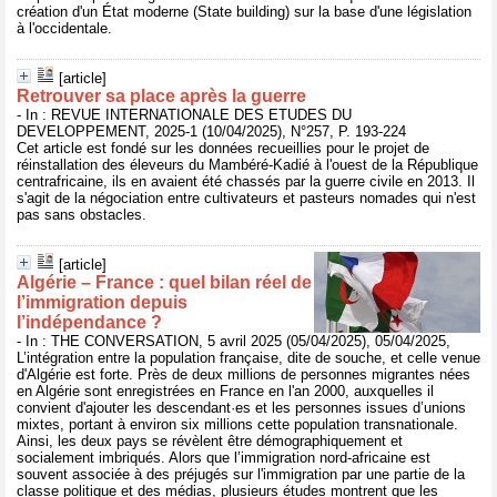
création d'un État moderne (State building) sur la base d'une législation
à l'occidentale.
[article]
Retrouver sa place après la guerre
- In : REVUE INTERNATIONALE DES ETUDES DU
DEVELOPPEMENT, 2025-1 (10/04/2025), N°257, P. 193-224
Cet article est fondé sur les données recueillies pour le projet de
réinstallation des éleveurs du Mambéré-Kadié à l'ouest de la République
centrafricaine, ils en avaient été chassés par la guerre civile en 2013. Il
s'agit de la négociation entre cultivateurs et pasteurs nomades qui n'est
pas sans obstacles.
[article]
Algérie – France : quel bilan réel de
l’immigration depuis
l’indépendance ?
- In : THE CONVERSATION, 5 avril 2025 (05/04/2025), 05/04/2025,
L’intégration entre la population française, dite de souche, et celle venue
d'Algérie est forte. Près de deux millions de personnes migrantes nées
en Algérie sont enregistrées en France en l'an 2000, auxquelles il
convient d'ajouter les descendant·es et les personnes issues d’unions
mixtes, portant à environ six millions cette population transnationale.
Ainsi, les deux pays se révèlent être démographiquement et
socialement imbriqués. Alors que l’immigration nord-africaine est
souvent associée à des préjugés sur l'immigration par une partie de la
classe politique et des médias, plusieurs études montrent que les