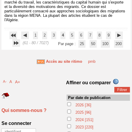
marché du travail, les caractéristiques du capital humain qui s'exporte
et la diversité des motivations des migrants. Ce dossier est
particulièrement consacré aux approches sociologiques des migrations
dans la région MENA. La plupart des articles étudient le cas de
l'Algérie.
1
2
3
4
5
6
7
8
9
(61 - 80 / 7027)
Par page :
25
50
100
200
Accès au site ritimo
pmb
A-
A
A+
Affiner ou comparer
Par date de publication
2026
[36]
Qui sommes-nous ?
2025
[96]
2024
[151]
Se connecter
2023
[220]