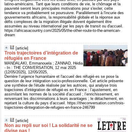
latino-américains. Tant que leurs conditions de vie, le chômage et la
pauvreté seront leurs principales motivations pour s'exiler, cette
tendance va probablement se poursuivre. Parallèlement à l'incurie des
gouvernements africains, la responsabilité globale et la réponse aux
défis complexes de la migration illégale doivent également être
assumées au niveau international par les pays de transit ou d'accueil.
https://africasacountry.com/2025/05/the-other-route-to-the-american-
dream
[article]
Trois trajectoires d’intégration de
réfugiés en France
MANDALAKI, Emmanouela ; ZANNAD, Hédia
- In : THE CONVERSATION, 12 mai 2025
(12/05/2025), 12/05/2025,
Derrière l’urgence humanitaire et l'accueil des réfugié·es se pose la
question de leur intégration socio-professionnelle. Cet article présente
une synthèse de l'étude réalisée par les autrices, qui analyse trois
trajectoires d’intégration de réfugié·es en France : l’ajustement, en
assimilant les normes de la société d’accueil ; l’enrichissement, en
renversant les discriminations à leurs avantages ; le détachement, en
rejetant la culture du pays d’accueil. https://theconversation.com/trois-
trajectoires-dintegration-de-refugies-en-france-246799
[article]
Non au repli sur soi ! La solidarité ne se
divise pas !