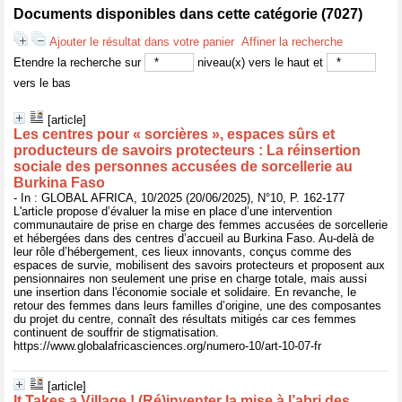
Documents disponibles dans cette catégorie (
7027
)
Ajouter le résultat dans votre panier
Affiner la recherche
Etendre la recherche sur
niveau(x) vers le haut et
vers le bas
[article]
Les centres pour « sorcières », espaces sûrs et
producteurs de savoirs protecteurs : La réinsertion
sociale des personnes accusées de sorcellerie au
Burkina Faso
- In : GLOBAL AFRICA, 10/2025 (20/06/2025), N°10, P. 162-177
L'article propose d’évaluer la mise en place d’une intervention
communautaire de prise en charge des femmes accusées de sorcellerie
et hébergées dans des centres d’accueil au Burkina Faso. Au-delà de
leur rôle d’hébergement, ces lieux innovants, conçus comme des
espaces de survie, mobilisent des savoirs protecteurs et proposent aux
pensionnaires non seulement une prise en charge totale, mais aussi
une insertion dans l'économie sociale et solidaire. En revanche, le
retour des femmes dans leurs familles d’origine, une des composantes
du projet du centre, connaît des résultats mitigés car ces femmes
continuent de souffrir de stigmatisation.
https://www.globalafricasciences.org/numero-10/art-10-07-fr
[article]
It Takes a Village ! (Ré)inventer la mise à l’abri des