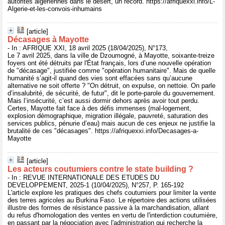
autorités algériennes dans le désert, un record. https://afriquexxi.info/L-
Algerie-et-les-convois-inhumains
[article]
Décasages à Mayotte
- In : AFRIQUE XXI, 18 avril 2025 (18/04/2025), N°173,
Le 7 avril 2025, dans la ville de Dzoumogné, à Mayotte, soixante-treize
foyers ont été détruits par l'État français, lors d’une nouvelle opération
de "décasage", justifiée comme "opération humanitaire". Mais de quelle
humanité s’agit-il quand des vies sont effacées sans qu’aucune
alternative ne soit offerte ? "On détruit, on expulse, on nettoie. On parle
d’insalubrité, de sécurité, de futur", dit le porte-parole du gouvernement.
Mais l’insécurité, c’est aussi dormir dehors après avoir tout perdu.
Certes, Mayotte fait face à des défis immenses (mal-logement,
explosion démographique, migration illégale, pauvreté, saturation des
services publics, pénurie d’eau) mais aucun de ces enjeux ne justifie la
brutalité de ces "décasages". https://afriquexxi.info/Decasages-a-
Mayotte
[article]
Les acteurs coutumiers contre le state building ?
- In : REVUE INTERNATIONALE DES ETUDES DU
DEVELOPPEMENT, 2025-1 (10/04/2025), N°257, P. 165-192
L'article explore les pratiques des chefs coutumiers pour limiter la vente
des terres agricoles au Burkina Faso. Le répertoire des actions utilisées
illustre des formes de résistance passive à la marchandisation, allant
du refus d'homologation des ventes en vertu de l'interdiction coutumière,
en passant par la négociation avec l'administration qui recherche la