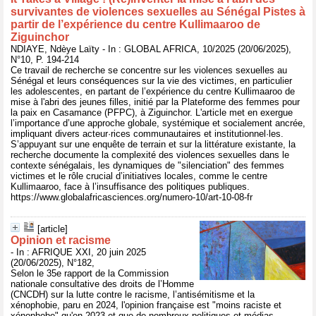
survivantes de violences sexuelles au Sénégal Pistes à
partir de l’expérience du centre Kullimaaroo de
Ziguinchor
NDIAYE, Ndèye Laïty - In : GLOBAL AFRICA, 10/2025 (20/06/2025),
N°10, P. 194-214
Ce travail de recherche se concentre sur les violences sexuelles au
Sénégal et leurs conséquences sur la vie des victimes, en particulier
les adolescentes, en partant de l’expérience du centre Kullimaaroo de
mise à l'abri des jeunes filles, initié par la Plateforme des femmes pour
la paix en Casamance (PFPC), à Ziguinchor. L'article met en exergue
l’importance d’une approche globale, systémique et socialement ancrée,
impliquant divers acteur·rices communautaires et institutionnel·les.
S’appuyant sur une enquête de terrain et sur la littérature existante, la
recherche documente la complexité des violences sexuelles dans le
contexte sénégalais, les dynamiques de "silenciation" des femmes
victimes et le rôle crucial d’initiatives locales, comme le centre
Kullimaaroo, face à l’insuffisance des politiques publiques.
https://www.globalafricasciences.org/numero-10/art-10-08-fr
[article]
Opinion et racisme
- In : AFRIQUE XXI, 20 juin 2025
(20/06/2025), N°182,
Selon le 35e rapport de la Commission
nationale consultative des droits de l’Homme
(CNCDH) sur la lutte contre le racisme, l’antisémitisme et la
xénophobie, paru en 2024, l'opinion française est "moins raciste et
xénophobe" qu'en 2023 et que de nombreux politiques et médias