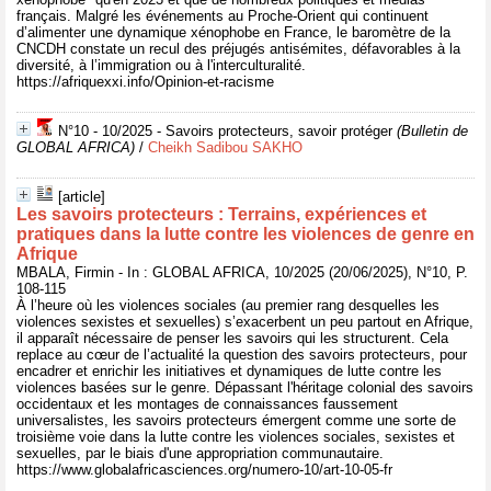
français. Malgré les événements au Proche-Orient qui continuent
d’alimenter une dynamique xénophobe en France, le baromètre de la
CNCDH constate un recul des préjugés antisémites, défavorables à la
diversité, à l’immigration ou à l'interculturalité.
https://afriquexxi.info/Opinion-et-racisme
N°10 - 10/2025 - Savoirs protecteurs, savoir protéger
(Bulletin de
GLOBAL AFRICA)
/
Cheikh Sadibou SAKHO
[article]
Les savoirs protecteurs : Terrains, expériences et
pratiques dans la lutte contre les violences de genre en
Afrique
MBALA, Firmin - In : GLOBAL AFRICA, 10/2025 (20/06/2025), N°10, P.
108-115
À l’heure où les violences sociales (au premier rang desquelles les
violences sexistes et sexuelles) s’exacerbent un peu partout en Afrique,
il apparaît nécessaire de penser les savoirs qui les structurent. Cela
replace au cœur de l’actualité la question des savoirs protecteurs, pour
encadrer et enrichir les initiatives et dynamiques de lutte contre les
violences basées sur le genre. Dépassant l'héritage colonial des savoirs
occidentaux et les montages de connaissances faussement
universalistes, les savoirs protecteurs émergent comme une sorte de
troisième voie dans la lutte contre les violences sociales, sexistes et
sexuelles, par le biais d'une appropriation communautaire.
https://www.globalafricasciences.org/numero-10/art-10-05-fr