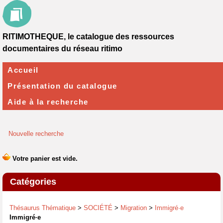
RITIMOTHEQUE, le catalogue des ressources
documentaires du réseau ritimo
Accueil
Présentation du catalogue
Aide à la recherche
Nouvelle recherche
Catégories
Thésaurus Thématique
>
SOCIÉTÉ
>
Migration
>
Immigré·e
Immigré·e