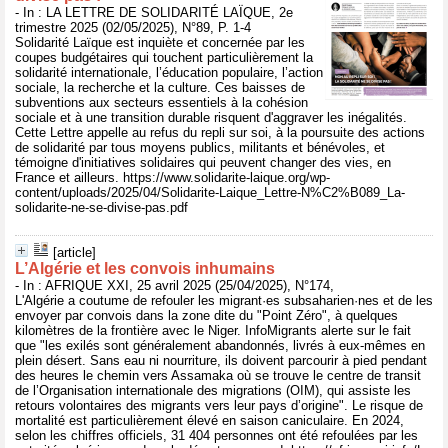
- In : LA LETTRE DE SOLIDARITÉ LAÏQUE, 2e
trimestre 2025 (02/05/2025), N°89, P. 1-4
Solidarité Laïque est inquiète et concernée par les
coupes budgétaires qui touchent particulièrement la
solidarité internationale, l’éducation populaire, l’action
sociale, la recherche et la culture. Ces baisses de
subventions aux secteurs essentiels à la cohésion
sociale et à une transition durable risquent d'aggraver les inégalités.
Cette Lettre appelle au refus du repli sur soi, à la poursuite des actions
de solidarité par tous moyens publics, militants et bénévoles, et
témoigne d'initiatives solidaires qui peuvent changer des vies, en
France et ailleurs. https://www.solidarite-laique.org/wp-
content/uploads/2025/04/Solidarite-Laique_Lettre-N%C2%B089_La-
solidarite-ne-se-divise-pas.pdf
[article]
L’Algérie et les convois inhumains
- In : AFRIQUE XXI, 25 avril 2025 (25/04/2025), N°174,
L'Algérie a coutume de refouler les migrant·es subsaharien·nes et de les
envoyer par convois dans la zone dite du "Point Zéro", à quelques
kilomètres de la frontière avec le Niger. InfoMigrants alerte sur le fait
que "les exilés sont généralement abandonnés, livrés à eux-mêmes en
plein désert. Sans eau ni nourriture, ils doivent parcourir à pied pendant
des heures le chemin vers Assamaka où se trouve le centre de transit
de l’Organisation internationale des migrations (OIM), qui assiste les
retours volontaires des migrants vers leur pays d’origine". Le risque de
mortalité est particulièrement élevé en saison caniculaire. En 2024,
selon les chiffres officiels, 31 404 personnes ont été refoulées par les