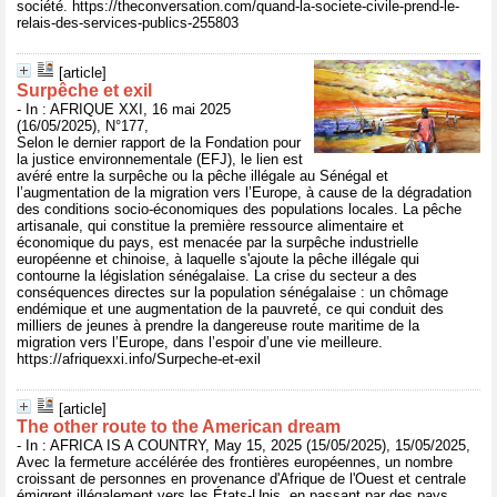
société. https://theconversation.com/quand-la-societe-civile-prend-le-
relais-des-services-publics-255803
[article]
Surpêche et exil
- In : AFRIQUE XXI, 16 mai 2025
(16/05/2025), N°177,
Selon le dernier rapport de la Fondation pour
la justice environnementale (EFJ), le lien est
avéré entre la surpêche ou la pêche illégale au Sénégal et
l’augmentation de la migration vers l’Europe, à cause de la dégradation
des conditions socio-économiques des populations locales. La pêche
artisanale, qui constitue la première ressource alimentaire et
économique du pays, est menacée par la surpêche industrielle
européenne et chinoise, à laquelle s'ajoute la pêche illégale qui
contourne la législation sénégalaise. La crise du secteur a des
conséquences directes sur la population sénégalaise : un chômage
endémique et une augmentation de la pauvreté, ce qui conduit des
milliers de jeunes à prendre la dangereuse route maritime de la
migration vers l’Europe, dans l’espoir d’une vie meilleure.
https://afriquexxi.info/Surpeche-et-exil
[article]
The other route to the American dream
- In : AFRICA IS A COUNTRY, May 15, 2025 (15/05/2025), 15/05/2025,
Avec la fermeture accélérée des frontières européennes, un nombre
croissant de personnes en provenance d'Afrique de l'Ouest et centrale
émigrent illégalement vers les États-Unis, en passant par des pays