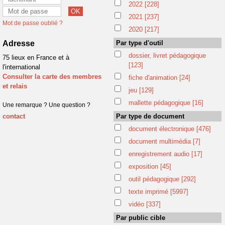
2022
[228]
2021
[237]
Mot de passe oublié ?
2020
[217]
Adresse
Par type d'outil
dossier, livret pédagogique
75 lieux en France et à
[123]
l'international
Consulter la carte des membres
fiche d'animation
[24]
et relais
jeu
[129]
mallette pédagogique
[16]
Une remarque ? Une question ?
contact
Par type de document
document électronique
[476]
document multimédia
[7]
enregistrement audio
[17]
exposition
[45]
outil pédagogique
[292]
texte imprimé
[5997]
vidéo
[337]
Par public cible