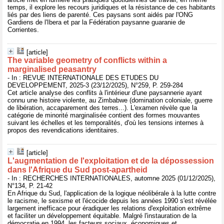
temps, il explore les recours juridiques et la résistance de ces habitants
liés par des liens de parenté. Ces paysans sont aidés par l'ONG
Gardiens de l'Ibera et par la Fédération paysanne guaranie de
Corrientes.
[article]
The variable geometry of conflicts within a
marginalised peasantry
- In : REVUE INTERNATIONALE DES ETUDES DU
DEVELOPPEMENT, 2025-3 (23/12/2025), N°259, P. 259-284
Cet article analyse des conflits à l'intérieur d'une paysannerie ayant
connu une histoire violente, au Zimbabwe (domination coloniale, guerre
de libération, accaparement des terres...). L'examen révèle que la
catégorie de minorité marginalisée contient des formes mouvantes
suivant les échelles et les temporalités, d'où les tensions internes à
propos des revendications identitaires.
[article]
L'augmentation de l'exploitation et de la dépossession
dans l'Afrique du Sud post-apartheid
- In : RECHERCHES INTERNATIONALES, automne 2025 (01/12/2025),
N°134, P. 21-42
En Afrique du Sud, l'application de la logique néolibérale à la lutte contre
le racisme, le sexisme et l'écocide depuis les années 1990 s'est révélée
largement inefficace pour éradiquer les relations d'exploitation extrême
et faciliter un développement équitable. Malgré l'instauration de la
démocratie en 1994, les facteurs sociaux, économiques et