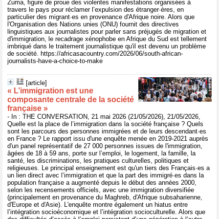
Zuma, figure de proue des violentes manifestations organisées à
travers le pays pour réclamer l’expulsion des étranger·ères, en
particulier des migrant·es en provenance d'Afrique noire. Alors que
l'Organisation des Nations unies (ONU) fournit des directives
linguistiques aux journalistes pour parler sans préjugés de migration et
d'immigration, le recadrage xénophobe en Afrique du Sud est tellement
imbriqué dans le traitement journalistique qu'il est devenu un problème
de société. https://africasacountry.com/2026/06/south-african-
journalists-have-a-choice-to-make
[article]
« L’immigration est une
composante centrale de la société
française »
- In : THE CONVERSATION, 21 mai 2026 (21/05/2026), 21/05/2026,
Quelle est la place de l’immigration dans la société française ? Quels
sont les parcours des personnes immigrées et de leurs descendant·es
en France ? Le rapport issu d'une enquête menée en 2019-2021 auprès
d'un panel représentatif de 27 000 personnes issues de l'immigration,
âgées de 18 à 59 ans, porte sur l’emploi, le logement, la famille, la
santé, les discriminations, les pratiques culturelles, politiques et
religieuses. Le principal enseignement est qu'un tiers des Français·es a
un lien direct avec l’immigration et que la part des immigré·es dans la
population française a augmenté depuis le début des années 2000,
selon les recensements officiels, avec une immigration diversifiée
(principalement en provenance du Maghreb, d'Afrique subsaharienne,
d'Europe et d'Asie). L'enquête montre également un hiatus entre
l’intégration socioéconomique et l’intégration socioculturelle. Alors que