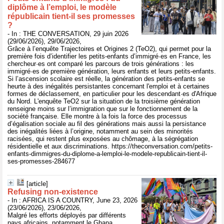
diplôme à l’emploi, le modèle
républicain tient‑il ses promesses
?
- In : THE CONVERSATION, 29 juin 2026
(29/06/2026), 29/06/2026,
Grâce à l’enquête Trajectoires et Origines 2 (TeO2), qui permet pour la
première fois d’identifier les petits-enfants d’immigré·es en France, les
chercheur·es ont comparé les parcours de trois générations : les
immigré·es de première génération, leurs enfants et leurs petits-enfants.
Si l’ascension scolaire est réelle, la génération des petits-enfants se
heurte à des inégalités persistantes concernant l'emploi et à certaines
formes de déclassement, en particulier pour les descendant·es d'Afrique
du Nord. L'enquête TeO2 sur la situation de la troisième génération
renseigne moins sur l’immigration que sur le fonctionnement de la
société française. Elle montre à la fois la force des processus
d’égalisation sociale au fil des générations mais aussi la persistance
des inégalités liées à l’origine, notamment au sein des minorités
racisées, qui restent plus exposées au chômage, à la ségrégation
résidentielle et aux discriminations. https://theconversation.com/petits-
enfants-dimmigres-du-diplome-a-lemploi-le-modele-republicain-tient-il-
ses-promesses-284677
[article]
Refusing non-existence
- In : AFRICA IS A COUNTRY, June 23, 2026
(23/06/2026), 23/06/2026,
Malgré les efforts déployés par différents
pays africains, notamment le Ghana,