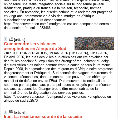
des difficultés d’accès à l’emploi persistent d’une génération à l’autre,
on observe une réelle intégration sociale sur le long terme (niveau
d'éducation, pratique du français à la maison, fécondité, normes
sociales). En revanche, les discriminations et le racisme ont progressé
en vingt ans, notamment vis-à-vis des immigré·es d'Afrique
subsaharienne et de leurs descendant·es.
https://theconversation.com/limmigration-est-une-composante-centrale-
de-la-societe-francaise-283466
[article]
Comprendre les violences
xénophobes en Afrique du Sud
- In : THE CONVERSATION, 19 mai 2026 (19/05/2026), 19/05/2026,
En avril 2026, les rues des villes sud-africaines ont été envahies par
des foules appelant à l’expulsion des étranger·ères, pointant du doigt
d’autres Africain·es noir·es comme étant la cause de tous leurs maux.
Depuis 2008, la stigmatisation des migrant·es d’Afrique noire progresse
dangereusement et l’Afrique du Sud connaît des vagues récurrentes de
violences xénophobes, dans un contexte de pauvreté, de chômage
massif et de défiance envers l’État. Des mouvements nationalistes,
soutenus par les principaux partis politiques et relayés par les réseaux
sociaux, accusent les étranger·ères d’être responsables de la
criminalité et de la dégradation des services publics.
https://theconversation.com/comprendre-les-violences-xenophobes-en-
afrique-du-sud-282570
[article]
Iran. La résistance sourde de la société