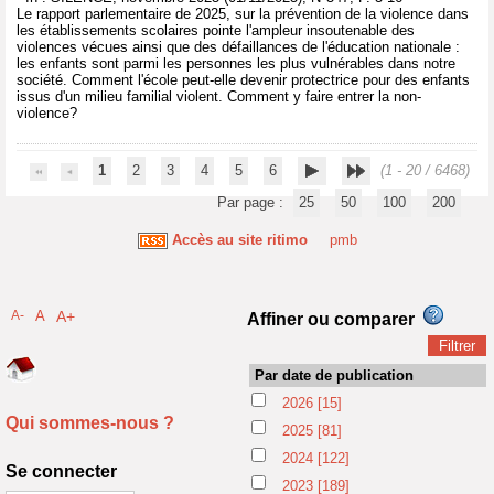
Le rapport parlementaire de 2025, sur la prévention de la violence dans
les établissements scolaires pointe l'ampleur insoutenable des
violences vécues ainsi que des défaillances de l'éducation nationale :
les enfants sont parmi les personnes les plus vulnérables dans notre
société. Comment l'école peut-elle devenir protectrice pour des enfants
issus d'un milieu familial violent. Comment y faire entrer la non-
violence?
1
2
3
4
5
6
(1 - 20 / 6468)
Par page :
25
50
100
200
Accès au site ritimo
pmb
A-
A
A+
Affiner ou comparer
Par date de publication
2026
[15]
Qui sommes-nous ?
2025
[81]
2024
[122]
Se connecter
2023
[189]