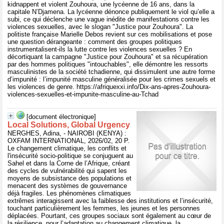
kidnappent et violent Zouhoura, une lycéenne de 16 ans, dans la
capitale N’Djamena. La lycéenne dénonce publiquement le viol qu’elle a
subi, ce qui déclenche une vague inédite de manifestations contre les
violences sexuelles, avec le slogan "Justice pour Zouhoura". La
politiste française Marielle Debos revient sur ces mobilisations et pose
une question dérangeante : comment des groupes politiques
instrumentalisent-ils la lutte contre les violences sexuelles ? En
décortiquant la campagne "Justice pour Zouhoura" et sa récupération
par des hommes politiques "intouchables", elle démontre les ressorts
masculinistes de la société tchadienne, qui dissimulent une autre forme
d’impunité : l’impunité masculine généralisée pour les crimes sexuels et
les violences de genre. https://afriquexxi.info/Dix-ans-apres-Zouhoura-
violences-sexuelles-et-impunite-masculine-au-Tchad
[document électronique]
Local Solutions, Global Urgency
NERGHES, Adina, - NAIROBI (KENYA) :
OXFAM INTERNATIONAL, 2026/02, 20 P.
Le changement climatique, les conflits et
l'insécurité socio-politique se conjuguent au
Sahel et dans la Corne de l’Afrique, créant
des cycles de vulnérabilité qui sapent les
moyens de subsistance des populations et
menacent des systèmes de gouvernance
déjà fragiles. Les phénomènes climatiques
extrêmes interagissent avec la faiblesse des institutions et l’insécurité,
touchant particulièrement les femmes, les jeunes et les personnes
déplacées. Pourtant, ces groupes sociaux sont également au cœur de
la résilience, pour l’adaptation au changement climatique, la