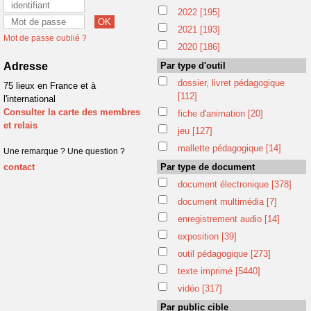
2022
[195]
2021
[193]
Mot de passe oublié ?
2020
[186]
Adresse
Par type d'outil
dossier, livret pédagogique
75 lieux en France et à
[112]
l'international
Consulter la carte des membres
fiche d'animation
[20]
et relais
jeu
[127]
mallette pédagogique
[14]
Une remarque ? Une question ?
contact
Par type de document
document électronique
[378]
document multimédia
[7]
enregistrement audio
[14]
exposition
[39]
outil pédagogique
[273]
texte imprimé
[5440]
vidéo
[317]
Par public cible