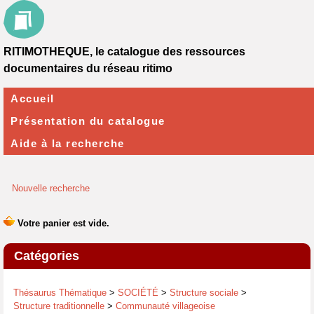
RITIMOTHEQUE, le catalogue des ressources
documentaires du réseau ritimo
Accueil
Présentation du catalogue
Aide à la recherche
Nouvelle recherche
Catégories
Thésaurus Thématique
>
SOCIÉTÉ
>
Structure sociale
>
Structure traditionnelle
>
Communauté villageoise