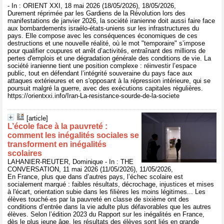
- In : ORIENT XXI, 18 mai 2026 (18/05/2026), 18/05/2026,
Durement réprimée par les Gardiens de la Révolution lors des
manifestations de janvier 2026, la société iranienne doit aussi faire face
aux bombardements israélo-états-uniens sur les infrastructures du
pays. Elle compose avec les conséquences économiques de ces
destructions et une nouvelle réalité, où le mot "temporaire" s’impose
pour qualifier coupures et arrêt d’activités, entraînant des millions de
pertes d'emplois et une dégradation générale des conditions de vie. La
société iranienne tient une position complexe : réinvestir l’espace
public, tout en défendant l’intégrité souveraine du pays face aux
attaques extérieures et en s'opposant à la répression intérieure, qui se
poursuit malgré la guerre, avec des exécutions capitales régulières.
https://orientxxi.info/Iran-La-resistance-sourde-de-la-societe
[article]
L’école face à la pauvreté :
comment les inégalités sociales se
transforment en inégalités
scolaires
LAHANIER-REUTER, Dominique - In : THE
CONVERSATION, 11 mai 2026 (11/05/2026), 11/05/2026,
En France, plus que dans d’autres pays, l’échec scolaire est
socialement marqué : faibles résultats, décrochage, injustices et mises
à l'écart, orientation subie dans les filières les moins légitimes... Les
élèves touché·es par la pauvreté en classe de sixième ont des
conditions d’entrée dans la vie adulte plus défavorables que les autres
élèves. Selon l’édition 2023 du Rapport sur les inégalités en France,
dès le plus jeune âge, les résultats des élèves sont liés en grande