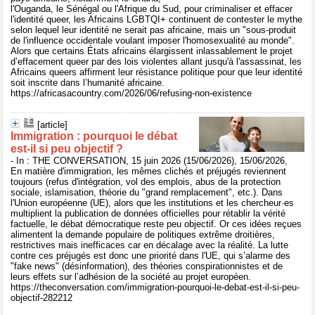
l'Ouganda, le Sénégal ou l'Afrique du Sud, pour criminaliser et effacer
l'identité queer, les Africains LGBTQI+ continuent de contester le mythe
selon lequel leur identité ne serait pas africaine, mais un "sous-produit
de l'influence occidentale voulant imposer l'homosexualité au monde".
Alors que certains États africains élargissent inlassablement le projet
d’effacement queer par des lois violentes allant jusqu'à l'assassinat, les
Africains queers affirment leur résistance politique pour que leur identité
soit inscrite dans l’humanité africaine.
https://africasacountry.com/2026/06/refusing-non-existence
[article]
Immigration : pourquoi le débat
est‑il si peu objectif ?
- In : THE CONVERSATION, 15 juin 2026 (15/06/2026), 15/06/2026,
En matière d'immigration, les mêmes clichés et préjugés reviennent
toujours (refus d'intégration, vol des emplois, abus de la protection
sociale, islamisation, théorie du "grand remplacement", etc.). Dans
l'Union européenne (UE), alors que les institutions et les chercheur·es
multiplient la publication de données officielles pour rétablir la vérité
factuelle, le débat démocratique reste peu objectif. Or ces idées reçues
alimentent la demande populaire de politiques extrême droitières,
restrictives mais inefficaces car en décalage avec la réalité. La lutte
contre ces préjugés est donc une priorité dans l'UE, qui s’alarme des
"fake news" (désinformation), des théories conspirationnistes et de
leurs effets sur l’adhésion de la société au projet européen.
https://theconversation.com/immigration-pourquoi-le-debat-est-il-si-peu-
objectif-282212