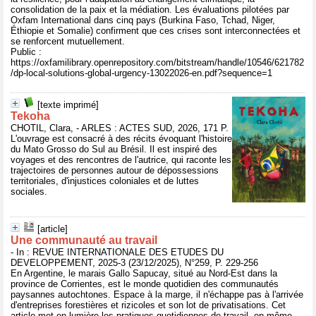
consolidation de la paix et la médiation. Les évaluations pilotées par
Oxfam International dans cinq pays (Burkina Faso, Tchad, Niger,
Éthiopie et Somalie) confirment que ces crises sont interconnectées et
se renforcent mutuellement.
Public :
https://oxfamilibrary.openrepository.com/bitstream/handle/10546/621782
/dp-local-solutions-global-urgency-13022026-en.pdf?sequence=1
[texte imprimé]
Tekoha
CHOTIL, Clara, - ARLES : ACTES SUD, 2026, 171 P.
L'ouvrage est consacré à des récits évoquant l'histoire
du Mato Grosso do Sul au Brésil. Il est inspiré des
voyages et des rencontres de l'autrice, qui raconte les
trajectoires de personnes autour de dépossessions
territoriales, d'injustices coloniales et de luttes
sociales.
[article]
Une communauté au travail
- In : REVUE INTERNATIONALE DES ETUDES DU
DEVELOPPEMENT, 2025-3 (23/12/2025), N°259, P. 229-256
En Argentine, le marais Gallo Sapucay, situé au Nord-Est dans la
province de Corrientes, est le monde quotidien des communautés
paysannes autochtones. Espace à la marge, il n'échappe pas à l'arrivée
d'entreprises forestières et rizicoles et son lot de privatisations. Cet
article met en lumière les pratiques quotidiennes de travail, en même