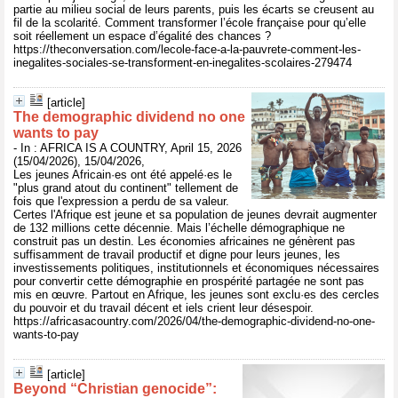
partie au milieu social de leurs parents, puis les écarts se creusent au
fil de la scolarité. Comment transformer l’école française pour qu’elle
soit réellement un espace d’égalité des chances ?
https://theconversation.com/lecole-face-a-la-pauvrete-comment-les-
inegalites-sociales-se-transforment-en-inegalites-scolaires-279474
[article]
The demographic dividend no one
wants to pay
- In : AFRICA IS A COUNTRY, April 15, 2026
(15/04/2026), 15/04/2026,
Les jeunes Africain·es ont été appelé·es le
"plus grand atout du continent" tellement de
fois que l'expression a perdu de sa valeur.
Certes l'Afrique est jeune et sa population de jeunes devrait augmenter
de 132 millions cette décennie. Mais l’échelle démographique ne
construit pas un destin. Les économies africaines ne génèrent pas
suffisamment de travail productif et digne pour leurs jeunes, les
investissements politiques, institutionnels et économiques nécessaires
pour convertir cette démographie en prospérité partagée ne sont pas
mis en œuvre. Partout en Afrique, les jeunes sont exclu·es des cercles
du pouvoir et du travail décent et iels crient leur désespoir.
https://africasacountry.com/2026/04/the-demographic-dividend-no-one-
wants-to-pay
[article]
Beyond “Christian genocide”: