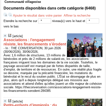
Communauté villageoise
Documents disponibles dans cette catégorie (
6468
)
Ajouter le résultat dans votre panier
Affiner la recherche
Etendre la recherche sur
niveau(x) vers le haut et
vers le bas
[article]
Associations : l’engagement
résiste, les financements s’érodent
- In : THE CONVERSATION, 30 juin 2026
(30/06/2026), 30/06/2026,
Avec 1,6 million de structures, 13 millions de
bénévoles et près de 2 millions de salarié·es, les associations
françaises irriguent tous les domaines de la vie sociale. Toutefois, le
paysage associatif est marqué par de fortes disparités de taille,
d’emploi, de territoire et de ressources. En outre, une réalité plus fragile
se dessine, marquée par la précarité financière, les mutations du
bénévolat et le recul du soutien public. L'État se désengage de plus en
plus, alors qu'il a depuis longtemps délégué ses missions aux
associations et attend d'elles qu’elles jouent un rôle majeur de cohésion
sociale. https://theconversation.com/associations-lengagement-resiste-
les-financements-serodent-284385
[article]
Petits‑enfants d’immigrés : du