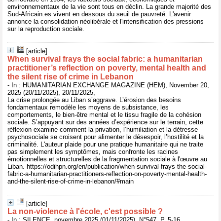
environnementaux de la vie sont tous en déclin. La grande majorité des
Sud-Africain.es vivent en dessous du seuil de pauvreté. L'avenir
annonce la consolidation néolibérale et l'intensification des pressions
sur la reproduction sociale.
[article]
When survival frays the social fabric: a humanitarian
practitioner’s reflection on poverty, mental health and
the silent rise of crime in Lebanon
- In : HUMANITARIAN EXCHANGE MAGAZINE (HEM), November 20,
2025 (20/11/2025), 20/11/2025,
La crise prolongée au Liban s’aggrave. L’érosion des besoins
fondamentaux remodèle les moyens de subsistance, les
comportements, le bien-être mental et le tissu fragile de la cohésion
sociale. S’appuyant sur des années d’expérience sur le terrain, cette
réflexion examine comment la privation, l’humiliation et la détresse
psychosociale se croisent pour alimenter le désespoir, l’hostilité et la
criminalité. L'auteur plaide pour une pratique humanitaire qui ne traite
pas simplement les symptômes, mais confronte les racines
émotionnelles et structurelles de la fragmentation sociale à l'œuvre au
Liban. https://odihpn.org/en/publication/when-survival-frays-the-social-
fabric-a-humanitarian-practitioners-reflection-on-poverty-mental-health-
and-the-silent-rise-of-crime-in-lebanon/#main
[article]
La non-violence à l'école, c'est possible ?
- In : SILENCE, novembre 2025 (01/11/2025), N°547, P. 5-16