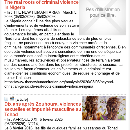
The real roots of criminal violence
in Nigeria
- In : THE NEW HUMANITARIAN, March 5,
2026 (05/03/2026), 05/03/2026,
Le Nigeria connaît l'une des pires vagues
d'enlèvements et de violence de son histoire
récente. Les systèmes affaiblis de
gouvernance locale, en particulier dans le
Nord rural dont les moyens de subsistance sont de plus en plus
fragiles, ne parviennent pas à enrayer la violence armée et la
criminalité, notamment à l'encontre des communautés chrétiennes. Bien
que cette violence soit souvent considérée comme une conséquence
de la montée des conflits interreligieux entre chrétien·nes et
musulman·es, les acteur·rices et observateur·rices de terrain alertent
sur des racines ancrées dans les problèmes structurels et sociaux. La
seule vraie façon d'enrayer les enlèvements et la criminalité est
d’améliorer les conditions économiques, de réduire le chômage et de
freiner l’inflation.
https://www.thenewhumanitarian.org/analysis/2026/03/05/beyond-
christian-genocide-real-roots-criminal-violence-nigeria
[article]
Dix ans après Zouhoura, violences
sexuelles et impunité masculine au
Tchad
- In : AFRIQUE XXI, 6 février 2026
(06/02/2026), N°214,
Le 8 février 2016, les fils de quelques familles puissantes du Tchad