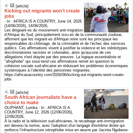
[article]
Kicking out migrants won’t create
jobs
- In : AFRICA IS A COUNTRY, June 14, 2026
(14/06/2026), 14/06/2026,
Les dirigeant·es du mouvement anti-migration
d’Afrique du Sud, principalement issu·es de la communauté zouloue,
affirment que les migrant·es d'Afrique noire sont les principaux·les
responsables du chômage, de la criminalité et de l’échec des services
publics. Ces affirmations visent à justifier la violence et les stéréotypes
discriminatoires racistes et coloniales, alors qu'aucune de ces
allégations n'est étayée par des preuves. La logique essentialiste et
"afrophobe" qui sous-tend ces affirmations remet en question la
cohésion sociale sud-africaine en réduisant les problèmes économiques
systémiques à l’identité des personnes migrantes.
https://africasacountry.com/2026/06/kicking-out-migrants-wont-create-
jobs
[article]
South African journalists have a
choice to make
OLIPHANT, Lumka - In : AFRICA IS A
COUNTRY, June 12, 2026 (12/06/2026),
12/06/2026,
À la radio et la télévision sud-africaines, le recadrage anti-immigration
est devenu la norme, avec l'adoption d'un langage d'extrême droite qui
renforce l’infrastructure xénophobe mise en œuvre par Jacinta Ngobese-