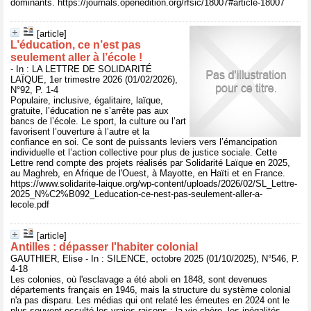
dominants. https://journals.openedition.org/rfsic/18007#article-18007
[article]
L’éducation, ce n’est pas
seulement aller à l’école !
- In : LA LETTRE DE SOLIDARITÉ
LAÏQUE, 1er trimestre 2026 (01/02/2026),
N°92, P. 1-4
Populaire, inclusive, égalitaire, laïque,
gratuite, l’éducation ne s’arrête pas aux
bancs de l’école. Le sport, la culture ou l’art
favorisent l’ouverture à l’autre et la
confiance en soi. Ce sont de puissants leviers vers l’émancipation
individuelle et l’action collective pour plus de justice sociale. Cette
Lettre rend compte des projets réalisés par Solidarité Laïque en 2025,
au Maghreb, en Afrique de l'Ouest, à Mayotte, en Haïti et en France.
https://www.solidarite-laique.org/wp-content/uploads/2026/02/SL_Lettre-
2025_N%C2%B092_Leducation-ce-nest-pas-seulement-aller-a-
lecole.pdf
[article]
Antilles : dépasser l'habiter colonial
GAUTHIER, Elise - In : SILENCE, octobre 2025 (01/10/2025), N°546, P.
4-18
Les colonies, où l'esclavage a été aboli en 1848, sont devenues
départements français en 1946, mais la structure du système colonial
n'a pas disparu. Les médias qui ont relaté les émeutes en 2024 ont le
plus souvent occulté les vraies raisons : la vie chère, les inégalités