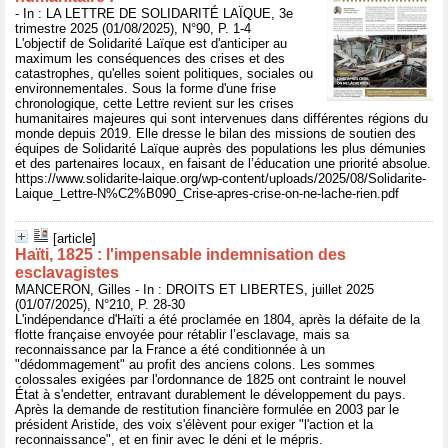
- In : LA LETTRE DE SOLIDARITÉ LAÏQUE, 3e
trimestre 2025 (01/08/2025), N°90, P. 1-4
L'objectif de Solidarité Laïque est d'anticiper au
maximum les conséquences des crises et des
catastrophes, qu'elles soient politiques, sociales ou
environnementales. Sous la forme d'une frise
chronologique, cette Lettre revient sur les crises
humanitaires majeures qui sont intervenues dans différentes régions du
monde depuis 2019. Elle dresse le bilan des missions de soutien des
équipes de Solidarité Laïque auprès des populations les plus démunies
et des partenaires locaux, en faisant de l’éducation une priorité absolue.
https://www.solidarite-laique.org/wp-content/uploads/2025/08/Solidarite-
Laique_Lettre-N%C2%B090_Crise-apres-crise-on-ne-lache-rien.pdf
[article]
Haïti, 1825 : l'impensable indemnisation des
esclavagistes
MANCERON, Gilles - In : DROITS ET LIBERTES, juillet 2025
(01/07/2025), N°210, P. 28-30
L'indépendance d'Haïti a été proclamée en 1804, après la défaite de la
flotte française envoyée pour rétablir l’esclavage, mais sa
reconnaissance par la France a été conditionnée à un
"dédommagement" au profit des anciens colons. Les sommes
colossales exigées par l'ordonnance de 1825 ont contraint le nouvel
État à s'endetter, entravant durablement le développement du pays.
Après la demande de restitution financière formulée en 2003 par le
président Aristide, des voix s'élèvent pour exiger "l'action et la
reconnaissance", et en finir avec le déni et le mépris.