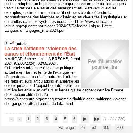
publics adoptent un bi-plurilinguisme qui prenne en compte les langues
véhiculaires des élèves et des enseignant·es. À travers quelques
exemples, cette Lettre montre qu'il est possible de défendre la
reconnaissance des identités et d'intégrer les diversités linguistiques et
culturelles dans les systèmes éducatifs. https://www.solidarite-
laique.org/wp-content/uploads/2024/07/Solidarite-Laique_Lettre-
Langues-et-langages_mai-2024.pdf
[article]
La crise haïtienne : violence des
gangs et effondrement de l’État
MANIGAT, Sabine - In : LA BRÈCHE, 2 mai
2024 (02/05/2024), 02/05/2024,
Cet article s’intéresse à la crise politique
actuelle en Haïti et tente de l'expliquer en
déconstruisant les récits actuels. Il rétablit
les faits et leurs articulations et analyse les
enjeux présents. L’objectif est de mettre en
lumière les enjeux et défis plus larges qui se cachent derrière l’image
d’exceptionnalité de Haïti.
https://alencontre.org/ameriques/amelat/haiti/la-crise-haitienne-violence-
des-gangs-et-effondrement-de-letat.html
1
2
3
4
5
6
(1 - 20 / 720)
Par page :
25
50
100
200