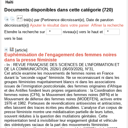
Haïti
Documents disponibles dans cette catégorie (
720
)
trié(s) par
(Pertinence décroissant(e), Date de parution
décroissant(e))
Ajouter le résultat dans votre panier
Affiner la recherche
Etendre la recherche sur
niveau(x) vers le haut et
vers le bas
[article]
Euphémisation de l’engagement des femmes noires
dans la presse féministe
- In : REVUE FRANÇAISE DES SCIENCES DE L'INFORMATION ET
DE LA COMMUNICATION, 2026/1 (06/03/2026), N°31,
Cet article examine les mouvements de femmes noires en France
durant la "seconde vague" féministe. Ne se reconnaissant ni dans les
groupes féministes majoritairement blancs ni dans les associations
issues de l’immigration postcoloniale, des femmes originaires d’Afrique
et des Antilles fondent leurs propres organisations : la Coordination des
femmes noires (CFN), le Mouvement des femmes noires (MFN) et le
Mouvement de défense des femmes noires (MODEFEN), actives entre
1976 et 1982. Porteuses de revendications antisexistes et antiracistes,
elles laissent des traces écrites peu étudiées. L’analyse d’un corpus de
presse féministe montre une médiatisation partielle de leurs luttes,
souvent réduites à la question des mutilations génitales. Cette
représentation tend à invisibiliser leur engagement global et véhicule
des stéréotypes raciaux de la part des mouvements féministes