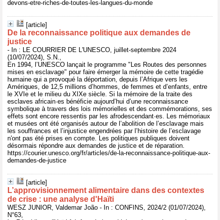
devons-etre-riches-de-toutes-les-langues-du-monde
[article]
De la reconnaissance politique aux demandes de
justice
- In : LE COURRIER DE L'UNESCO, juillet-septembre 2024
(10/07/2024), S.N.,
En 1994, l’UNESCO lançait le programme "Les Routes des personnes
mises en esclavage" pour faire émerger la mémoire de cette tragédie
humaine qui a provoqué la déportation, depuis l’Afrique vers les
Amériques, de 12,5 millions d’hommes, de femmes et d’enfants, entre
le XVIe et le milieu du XIXe siècle. Si la mémoire de la traite des
esclaves africain·es bénéficie aujourd’hui d’une reconnaissance
symbolique à travers des lois mémorielles et des commémorations, ses
effets sont encore ressentis par les afrodescendant·es. Les mémoriaux
et musées ont été organisés autour de l’abolition de l’esclavage mais
les souffrances et l’injustice engendrées par l’histoire de l’esclavage
n'ont pas été prises en compte. Les politiques publiques doivent
désormais répondre aux demandes de justice et de réparation.
https://courier.unesco.org/fr/articles/de-la-reconnaissance-politique-aux-
demandes-de-justice
[article]
L’approvisionnement alimentaire dans des contextes
de crise : une analyse d'Haïti
WESZ JUNIOR, Valdemar João - In : CONFINS, 2024/2 (01/07/2024),
N°63,