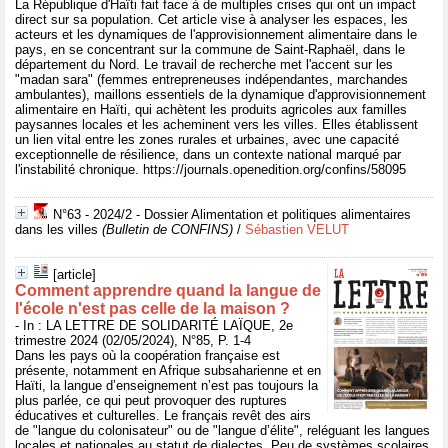
La République d'Haïti fait face à de multiples crises qui ont un impact
direct sur sa population. Cet article vise à analyser les espaces, les
acteurs et les dynamiques de l'approvisionnement alimentaire dans le
pays, en se concentrant sur la commune de Saint-Raphaël, dans le
département du Nord. Le travail de recherche met l'accent sur les
"madan sara" (femmes entrepreneuses indépendantes, marchandes
ambulantes), maillons essentiels de la dynamique d'approvisionnement
alimentaire en Haïti, qui achètent les produits agricoles aux familles
paysannes locales et les acheminent vers les villes. Elles établissent
un lien vital entre les zones rurales et urbaines, avec une capacité
exceptionnelle de résilience, dans un contexte national marqué par
l'instabilité chronique. https://journals.openedition.org/confins/58095
N°63 - 2024/2 - Dossier Alimentation et politiques alimentaires
dans les villes
(Bulletin de CONFINS)
/
Sébastien VELUT
[article]
Comment apprendre quand la langue de
l'école n'est pas celle de la maison ?
- In : LA LETTRE DE SOLIDARITÉ LAÏQUE, 2e
trimestre 2024 (02/05/2024), N°85, P. 1-4
Dans les pays où la coopération française est
présente, notamment en Afrique subsaharienne et en
Haïti, la langue d’enseignement n’est pas toujours la
plus parlée, ce qui peut provoquer des ruptures
éducatives et culturelles. Le français revêt des airs
de "langue du colonisateur" ou de "langue d’élite", reléguant les langues
locales et nationales au statut de dialectes. Peu de systèmes scolaires