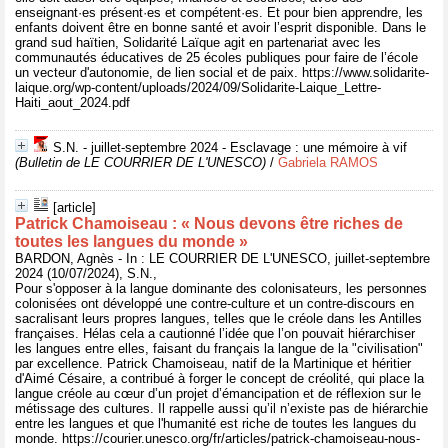
enseignant·es présent·es et compétent·es. Et pour bien apprendre, les
enfants doivent être en bonne santé et avoir l’esprit disponible. Dans le
grand sud haïtien, Solidarité Laïque agit en partenariat avec les
communautés éducatives de 25 écoles publiques pour faire de l’école
un vecteur d'autonomie, de lien social et de paix. https://www.solidarite-
laique.org/wp-content/uploads/2024/09/Solidarite-Laique_Lettre-
Haiti_aout_2024.pdf
S.N. - juillet-septembre 2024 - Esclavage : une mémoire à vif
(Bulletin de LE COURRIER DE L'UNESCO)
/
Gabriela RAMOS
[article]
Patrick Chamoiseau : « Nous devons être riches de
toutes les langues du monde »
BARDON, Agnès - In : LE COURRIER DE L'UNESCO, juillet-septembre
2024 (10/07/2024), S.N.,
Pour s'opposer à la langue dominante des colonisateurs, les personnes
colonisées ont développé une contre-culture et un contre-discours en
sacralisant leurs propres langues, telles que le créole dans les Antilles
françaises. Hélas cela a cautionné l’idée que l’on pouvait hiérarchiser
les langues entre elles, faisant du français la langue de la "civilisation"
par excellence. Patrick Chamoiseau, natif de la Martinique et héritier
d'Aimé Césaire, a contribué à forger le concept de créolité, qui place la
langue créole au cœur d’un projet d’émancipation et de réflexion sur le
métissage des cultures. Il rappelle aussi qu’il n’existe pas de hiérarchie
entre les langues et que l'humanité est riche de toutes les langues du
monde. https://courier.unesco.org/fr/articles/patrick-chamoiseau-nous-