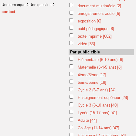
Une remarque ? Une question ?
document multimédia
[2]
contact
enregistrement audio
[6]
exposition
[6]
outil pédagogique
[8]
texte imprimé
[602]
vidéo
[33]
Par public cible
Élémentaire (6-10 ans)
[6]
Maternelle (3-4-5 ans)
[8]
4ème/3ème
[17]
6ème/5ème
[18]
Cycle 2 (6-7 ans)
[24]
Enseignement supérieur
[28]
Cycle 3 (8-10 ans)
[40]
Lycée (15-17 ans)
[41]
Adulte
[44]
Collège (11-14 ans)
[47]
Enseignant / animateur
[51]