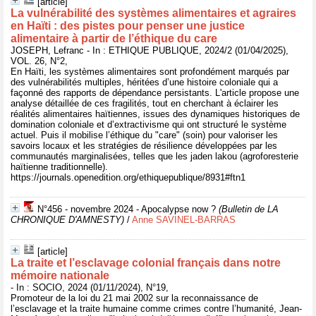
[article]
La vulnérabilité des systèmes alimentaires et agraires
en Haïti : des pistes pour penser une justice
alimentaire à partir de l’éthique du care
JOSEPH, Lefranc - In : ETHIQUE PUBLIQUE, 2024/2 (01/04/2025),
VOL. 26, N°2,
En Haïti, les systèmes alimentaires sont profondément marqués par
des vulnérabilités multiples, héritées d’une histoire coloniale qui a
façonné des rapports de dépendance persistants. L'article propose une
analyse détaillée de ces fragilités, tout en cherchant à éclairer les
réalités alimentaires haïtiennes, issues des dynamiques historiques de
domination coloniale et d’extractivisme qui ont structuré le système
actuel. Puis il mobilise l’éthique du "care" (soin) pour valoriser les
savoirs locaux et les stratégies de résilience développées par les
communautés marginalisées, telles que les jaden lakou (agroforesterie
haïtienne traditionnelle).
https://journals.openedition.org/ethiquepublique/8931#ftn1
N°456 - novembre 2024 - Apocalypse now ?
(Bulletin de LA
CHRONIQUE D'AMNESTY)
/
Anne SAVINEL-BARRAS
[article]
La traite et l’esclavage colonial français dans notre
mémoire nationale
- In : SOCIO, 2024 (01/11/2024), N°19,
Promoteur de la loi du 21 mai 2002 sur la reconnaissance de
l’esclavage et la traite humaine comme crimes contre l’humanité, Jean-