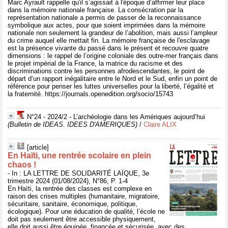
Marc Ayrault rappelle qu'il s’agissait à l'époque d’affirmer leur place
dans la mémoire nationale française. La consécration par la
représentation nationale a permis de passer de la reconnaissance
symbolique aux actes, pour que soient imprimées dans la mémoire
nationale non seulement la grandeur de l’abolition, mais aussi l’ampleur
du crime auquel elle mettait fin. La mémoire française de l'esclavage
est la présence vivante du passé dans le présent et recouvre quatre
dimensions : le rappel de l’origine coloniale des outre-mer français dans
le projet impérial de la France, la matrice du racisme et des
discriminations contre les personnes afrodescendantes, le point de
départ d’un rapport inégalitaire entre le Nord et le Sud, enfin un point de
référence pour penser les luttes universelles pour la liberté, l’égalité et
la fraternité. https://journals.openedition.org/socio/15743
N°24 - 2024/2 - L’archéologie dans les Amériques aujourd’hui
(Bulletin de IDEAS. IDEES D'AMERIQUES)
/
Claire ALIX
[article]
En Haïti, une rentrée scolaire en plein
chaos !
- In : LA LETTRE DE SOLIDARITÉ LAÏQUE, 3e
trimestre 2024 (01/08/2024), N°86, P. 1-4
En Haïti, la rentrée des classes est complexe en
raison des crises multiples (humanitaire, migratoire,
sécuritaire, sanitaire, économique, politique,
écologique). Pour une éducation de qualité, l’école ne
doit pas seulement être accessible physiquement,
elle doit aussi être équipée, financée et sécurisée, avec des