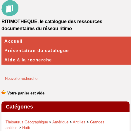
RITIMOTHEQUE, le catalogue des ressources
documentaires du réseau ritimo
Accueil
Présentation du catalogue
Aide à la recherche
Nouvelle recherche
Catégories
Thésaurus Géographique
>
Amérique
>
Antilles
>
Grandes
antilles
>
Haïti