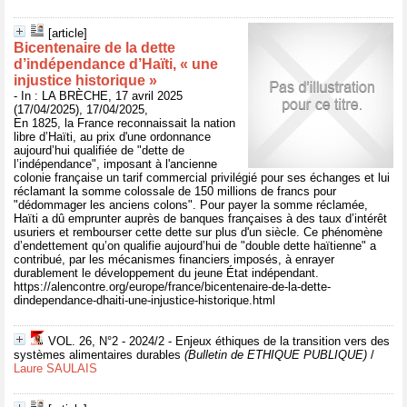
[article]
Bicentenaire de la dette
d’indépendance d’Haïti, « une
injustice historique »
- In : LA BRÈCHE, 17 avril 2025
(17/04/2025), 17/04/2025,
En 1825, la France reconnaissait la nation
libre d’Haïti, au prix d'une ordonnance
aujourd’hui qualifiée de "dette de
l’indépendance", imposant à l'ancienne
colonie française un tarif commercial privilégié pour ses échanges et lui
réclamant la somme colossale de 150 millions de francs pour
"dédommager les anciens colons". Pour payer la somme réclamée,
Haïti a dû emprunter auprès de banques françaises à des taux d’intérêt
usuriers et rembourser cette dette sur plus d'un siècle. Ce phénomène
d’endettement qu’on qualifie aujourd’hui de "double dette haïtienne" a
contribué, par les mécanismes financiers imposés, à enrayer
durablement le développement du jeune État indépendant.
https://alencontre.org/europe/france/bicentenaire-de-la-dette-
dindependance-dhaiti-une-injustice-historique.html
VOL. 26, N°2 - 2024/2 - Enjeux éthiques de la transition vers des
systèmes alimentaires durables
(Bulletin de ETHIQUE PUBLIQUE)
/
Laure SAULAIS