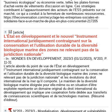
"business écologique" ou économie verte, telles les plates-formes
d’achat-vente de vêtements d'occasion en ligne. Ces stratégies
contribuent à l’appauvrissement des acteurs de l’ESS présents sur ce
marché, ce qui a conduit à la fermeture de nombreuses ressourceries.
https://theconversation.com/recyclage-les-entreprises-sociales-et-
solidaires-face-a-un-marche-de-plus-en-plus-concurrentiel-217205
[article]
L’État en développement et le nouvel “Instrument
international juridiquement contraignant sur la
conservation et l’utilisation durable de la diversité
biologique marine des zones ne relevant pas de la
juridiction nationale”
- In : MONDES EN DEVELOPPEMENT, 2023/3 (01/11/2023), N°203, P.
11-31
L’article aborde du point de vue de l’État en développement
l’"Instrument international juridiquement contraignant sur la conservation
et l’utilisation durable de la diversité biologique marine des zones ne
relevant pas de la juridiction nationale" et les évolutions du droit
international de la mer qu’il comporte. Le maintien de la diversité
biologique marine éloignée pour elle-même ou en situation d’être
exploitée représente un domaine original du droit international du
développement qui implique une coopération forte dédiée aux transferts
de connaissances scientifiques et de technologies marines. (Résumé
d’éditeur).
N°203 - 2023/3 - Mondialisation, développement et vulnérabilités