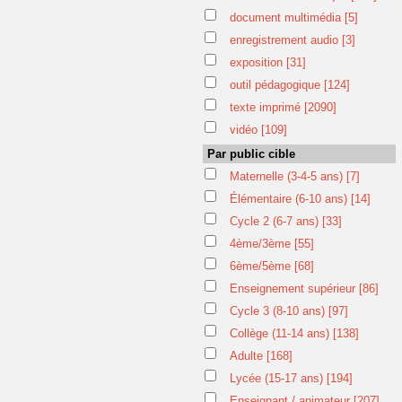
document multimédia
[5]
enregistrement audio
[3]
exposition
[31]
outil pédagogique
[124]
texte imprimé
[2090]
vidéo
[109]
Par public cible
Maternelle (3-4-5 ans)
[7]
Élémentaire (6-10 ans)
[14]
Cycle 2 (6-7 ans)
[33]
4ème/3ème
[55]
6ème/5ème
[68]
Enseignement supérieur
[86]
Cycle 3 (8-10 ans)
[97]
Collège (11-14 ans)
[138]
Adulte
[168]
Lycée (15-17 ans)
[194]
Enseignant / animateur
[207]