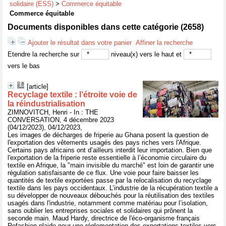
solidaire (ESS)
>
Commerce équitable
Commerce équitable
Documents disponibles dans cette catégorie (
2658
)
Ajouter le résultat dans votre panier
Affiner la recherche
Etendre la recherche sur
niveau(x) vers le haut et
vers le bas
[article]
Recyclage textile : l’étroite voie de
la réindustrialisation
ZIMNOVITCH, Henri - In : THE
CONVERSATION, 4 décembre 2023
(04/12/2023), 04/12/2023,
Les images de décharges de friperie au Ghana posent la question de
l'exportation des vêtements usagés des pays riches vers l'Afrique.
Certains pays africains ont d’ailleurs interdit leur importation. Bien que
l'exportation de la friperie reste essentielle à l’économie circulaire du
textile en Afrique, la "main invisible du marché" est loin de garantir une
régulation satisfaisante de ce flux. Une voie pour faire baisser les
quantités de textile exportées passe par la relocalisation du recyclage
textile dans les pays occidentaux. L’industrie de la récupération textile a
su développer de nouveaux débouchés pour la réutilisation des textiles
usagés dans l'industrie, notamment comme matériau pour l’isolation,
sans oublier les entreprises sociales et solidaires qui prônent la
seconde main. Maud Hardy, directrice de l'éco-organisme français
Refashion plaide pour une réglementation des exportations textiles vers