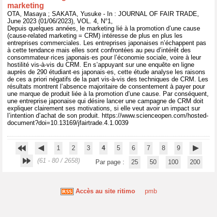
marketing
OTA, Masaya ; SAKATA, Yusuke - In : JOURNAL OF FAIR TRADE,
June 2023 (01/06/2023), VOL. 4, N°1,
Depuis quelques années, le marketing lié à la promotion d’une cause
(cause-related marketing = CRM) intéresse de plus en plus les
entreprises commerciales. Les entreprises japonaises n’échappent pas
à cette tendance mais elles sont confrontées au peu d’intérêt des
consommateur·rices japonais·es pour l’économie sociale, voire à leur
hostilité vis-à-vis du CRM. En s’appuyant sur une enquête en ligne
auprès de 290 étudiant·es japonais·es, cette étude analyse les raisons
de ces a priori négatifs de la part vis-à-vis des techniques de CRM. Les
résultats montrent l’absence majoritaire de consentement à payer pour
une marque de produit liée à la promotion d’une cause. Par conséquent,
une entreprise japonaise qui désire lancer une campagne de CRM doit
expliquer clairement ses motivations, si elle veut avoir un impact sur
l’intention d’achat de son produit. https://www.scienceopen.com/hosted-
document?doi=10.13169/jfairtrade.4.1.0039
1
2
3
4
5
6
7
8
9
(61 - 80 / 2658)
Par page :
25
50
100
200
Accès au site ritimo
pmb