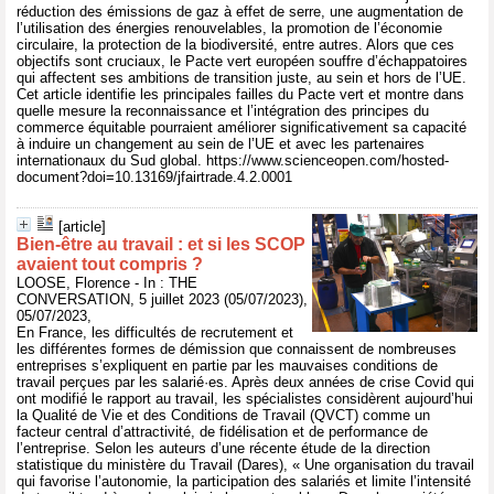
réduction des émissions de gaz à effet de serre, une augmentation de
l’utilisation des énergies renouvelables, la promotion de l’économie
circulaire, la protection de la biodiversité, entre autres. Alors que ces
objectifs sont cruciaux, le Pacte vert européen souffre d’échappatoires
qui affectent ses ambitions de transition juste, au sein et hors de l’UE.
Cet article identifie les principales failles du Pacte vert et montre dans
quelle mesure la reconnaissance et l’intégration des principes du
commerce équitable pourraient améliorer significativement sa capacité
à induire un changement au sein de l’UE et avec les partenaires
internationaux du Sud global. https://www.scienceopen.com/hosted-
document?doi=10.13169/jfairtrade.4.2.0001
[article]
Bien-être au travail : et si les SCOP
avaient tout compris ?
LOOSE, Florence - In : THE
CONVERSATION, 5 juillet 2023 (05/07/2023),
05/07/2023,
En France, les difficultés de recrutement et
les différentes formes de démission que connaissent de nombreuses
entreprises s’expliquent en partie par les mauvaises conditions de
travail perçues par les salarié·es. Après deux années de crise Covid qui
ont modifié le rapport au travail, les spécialistes considèrent aujourd’hui
la Qualité de Vie et des Conditions de Travail (QVCT) comme un
facteur central d’attractivité, de fidélisation et de performance de
l’entreprise. Selon les auteurs d’une récente étude de la direction
statistique du ministère du Travail (Dares), « Une organisation du travail
qui favorise l’autonomie, la participation des salariés et limite l’intensité