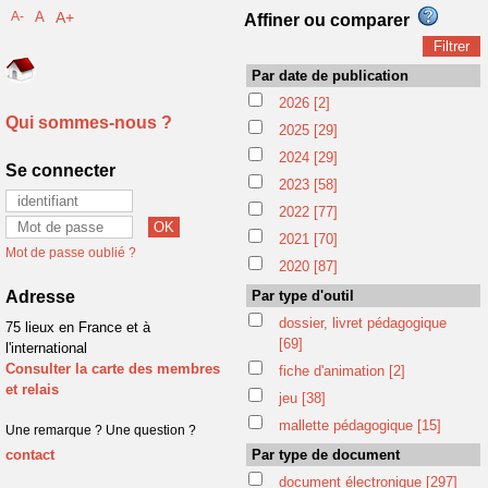
A-
A
A+
Affiner ou comparer
Par date de publication
2026
[2]
Qui sommes-nous ?
2025
[29]
2024
[29]
Se connecter
2023
[58]
2022
[77]
2021
[70]
Mot de passe oublié ?
2020
[87]
Adresse
Par type d'outil
dossier, livret pédagogique
75 lieux en France et à
[69]
l'international
Consulter la carte des membres
fiche d'animation
[2]
et relais
jeu
[38]
mallette pédagogique
[15]
Une remarque ? Une question ?
contact
Par type de document
document électronique
[297]