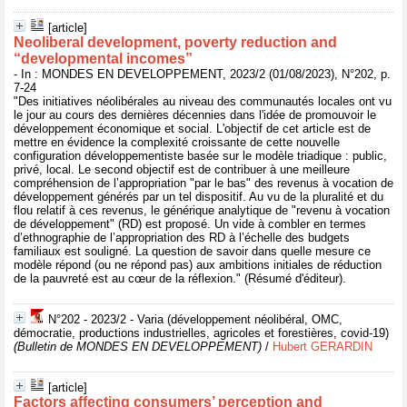
[article]
Neoliberal development, poverty reduction and
“developmental incomes”
- In : MONDES EN DEVELOPPEMENT, 2023/2 (01/08/2023), N°202, p.
7-24
"Des initiatives néolibérales au niveau des communautés locales ont vu
le jour au cours des dernières décennies dans l'idée de promouvoir le
développement économique et social. L'objectif de cet article est de
mettre en évidence la complexité croissante de cette nouvelle
configuration développementiste basée sur le modèle triadique : public,
privé, local. Le second objectif est de contribuer à une meilleure
compréhension de l’appropriation "par le bas" des revenus à vocation de
développement générés par un tel dispositif. Au vu de la pluralité et du
flou relatif à ces revenus, le générique analytique de "revenu à vocation
de développement" (RD) est proposé. Un vide à combler en termes
d’ethnographie de l’appropriation des RD à l’échelle des budgets
familiaux est souligné. La question de savoir dans quelle mesure ce
modèle répond (ou ne répond pas) aux ambitions initiales de réduction
de la pauvreté est au cœur de la réflexion." (Résumé d'éditeur).
N°202 - 2023/2 - Varia (développement néolibéral, OMC,
démocratie, productions industrielles, agricoles et forestières, covid-19)
(Bulletin de MONDES EN DEVELOPPEMENT)
/
Hubert GERARDIN
[article]
Factors affecting consumers’ perception and