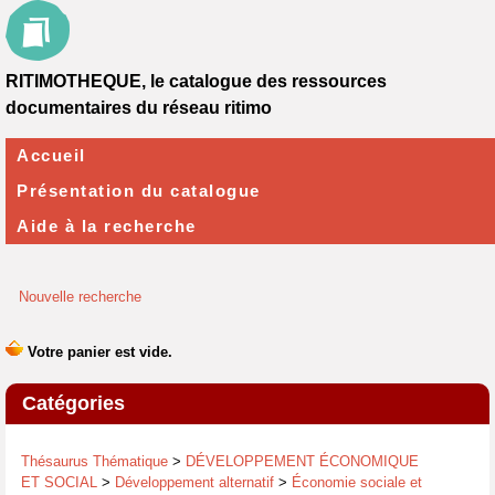
RITIMOTHEQUE, le catalogue des ressources
documentaires du réseau ritimo
Accueil
Présentation du catalogue
Aide à la recherche
Nouvelle recherche
Catégories
Thésaurus Thématique
>
DÉVELOPPEMENT ÉCONOMIQUE
ET SOCIAL
>
Développement alternatif
>
Économie sociale et