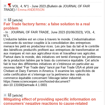
VOL. 4, N°1 - June 2023
(Bulletin de JOURNAL OF FAIR
TRADE)
/
Emma ANDERSON
[article]
Fair Trade factory farms: a false solution to a real
problem
- In : JOURNAL OF FAIR TRADE, June 2023 (01/06/2023), VOL. 4,
N°1,
L’industrie laitière est en crise à travers le monde. L’industrialisation
croissante du secteur couplée à la consolidation des entreprises
menace les petit·es producteur·rices. Les prix bas du lait et le contrôle
des bénéfices productifs profitent aux entreprises de transformation et
aux marques et non aux agriculteur·rices et travailleur·ses agricoles.
Partout dans le monde, des initiatives ont tenté d’enrayer les problèmes
de la production laitière par le biais du commerce équitable. Cet article
fait le tour des différentes initiatives et s’intéresse en particulier au
nouveau label “Fair Trade dairy” lancé par Fair Trade USA et piloté par
Chobani et Dairy Farmers in America. Il examine les spécificités de
cette certification et s’interroge sur la pertinence des valeurs du
commerce équitable concernant l’élevage laitier industriel.
https://www.scienceopen.com/hosted-document?
doi=10.13169/jfairtrade.4.1.0001
[article]
Mitigating effect of providing specific information on
consumers’ negative reactions to cause-related