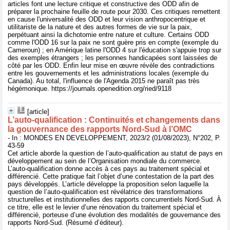
articles font une lecture critique et constructive des ODD afin de
préparer la prochaine feuille de route pour 2030. Ces critiques remettent
en cause l'universalité des ODD et leur vision anthropocentrique et
utilitariste de la nature et des autres formes de vie sur la paix,
perpétuant ainsi la dichotomie entre nature et culture. Certains ODD
comme l'ODD 16 sur la paix ne sont guère pris en compte (exemple du
Cameroun) ; en Amérique latine l'ODD 4 sur l'éducation s'appuie trop sur
des exemples étrangers ; les personnes handicapées sont laissées de
côté par les ODD. Enfin leur mise en œuvre révèle des contradictions
entre les gouvernements et les administrations locales (exemple du
Canada). Au total, l'influence de l'Agenda 2015 ne paraît pas très
hégémonique. https://journals.openedition.org/ried/9118
[article]
L’auto-qualification : Continuités et changements dans
la gouvernance des rapports Nord-Sud à l’OMC
- In : MONDES EN DEVELOPPEMENT, 2023/2 (01/08/2023), N°202, P.
43-59
Cet article aborde la question de l’auto-qualification au statut de pays en
développement au sein de l’Organisation mondiale du commerce.
L’auto-qualification donne accès à ces pays au traitement spécial et
différencié. Cette pratique fait l’objet d’une contestation de la part des
pays développés. L’article développe la proposition selon laquelle la
question de l’auto-qualification est révélatrice des transformations
structurelles et institutionnelles des rapports concurrentiels Nord-Sud. À
ce titre, elle est le levier d’une rénovation du traitement spécial et
différencié, porteuse d’une évolution des modalités de gouvernance des
rapports Nord-Sud. (Résumé d’éditeur).