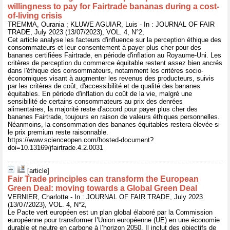
willingness to pay for Fairtrade bananas during a cost-
of-living crisis
TREMMA, Ourania ; KLUWE AGUIAR, Luis - In : JOURNAL OF FAIR
TRADE, July 2023 (13/07/2023), VOL. 4, N°2,
Cet article analyse les facteurs d'influence sur la perception éthique des
consommateurs et leur consentement à payer plus cher pour des
bananes certifiées Fairtrade, en période d'inflation au Royaume-Uni. Les
critères de perception du commerce équitable restent assez bien ancrés
dans l'éthique des consommateurs, notamment les critères socio-
économiques visant à augmenter les revenus des producteurs, suivis
par les critères de coût, d'accessibilité et de qualité des bananes
équitables. En période d'inflation du coût de la vie, malgré une
sensibilité de certains consommateurs au prix des denrées
alimentaires, la majorité reste d'accord pour payer plus cher des
bananes Fairtrade, toujours en raison de valeurs éthiques personnelles.
Néanmoins, la consommation des bananes équitables restera élevée si
le prix premium reste raisonnable.
https://www.scienceopen.com/hosted-document?
doi=10.13169/jfairtrade.4.2.0031
[article]
Fair Trade principles can transform the European
Green Deal: moving towards a Global Green Deal
VERNIER, Charlotte - In : JOURNAL OF FAIR TRADE, July 2023
(13/07/2023), VOL. 4, N°2,
Le Pacte vert européen est un plan global élaboré par la Commission
européenne pour transformer l’Union européenne (UE) en une économie
durable et neutre en carbone à l’horizon 2050. Il inclut des objectifs de