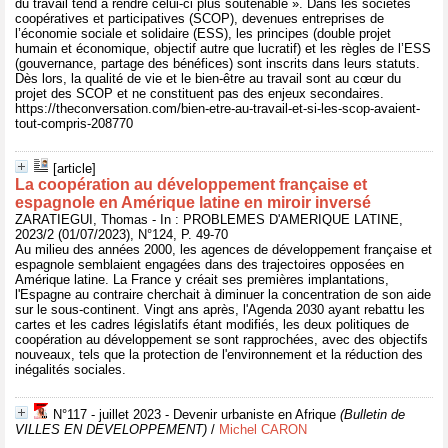
du travail tend à rendre celui-ci plus soutenable ». Dans les sociétés
coopératives et participatives (SCOP), devenues entreprises de
l’économie sociale et solidaire (ESS), les principes (double projet
humain et économique, objectif autre que lucratif) et les règles de l’ESS
(gouvernance, partage des bénéfices) sont inscrits dans leurs statuts.
Dès lors, la qualité de vie et le bien-être au travail sont au cœur du
projet des SCOP et ne constituent pas des enjeux secondaires.
https://theconversation.com/bien-etre-au-travail-et-si-les-scop-avaient-
tout-compris-208770
[article]
La coopération au développement française et
espagnole en Amérique latine en miroir inversé
ZARATIEGUI, Thomas - In : PROBLEMES D'AMERIQUE LATINE,
2023/2 (01/07/2023), N°124, P. 49-70
Au milieu des années 2000, les agences de développement française et
espagnole semblaient engagées dans des trajectoires opposées en
Amérique latine. La France y créait ses premières implantations,
l'Espagne au contraire cherchait à diminuer la concentration de son aide
sur le sous-continent. Vingt ans après, l'Agenda 2030 ayant rebattu les
cartes et les cadres législatifs étant modifiés, les deux politiques de
coopération au développement se sont rapprochées, avec des objectifs
nouveaux, tels que la protection de l'environnement et la réduction des
inégalités sociales.
N°117 - juillet 2023 - Devenir urbaniste en Afrique
(Bulletin de
VILLES EN DEVELOPPEMENT)
/
Michel CARON