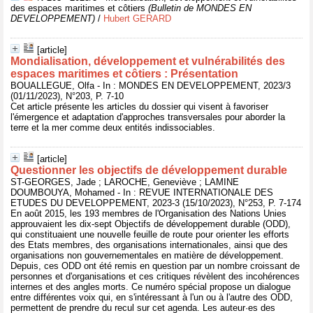
des espaces maritimes et côtiers
(Bulletin de MONDES EN
DEVELOPPEMENT)
/
Hubert GERARD
[article]
Mondialisation, développement et vulnérabilités des
espaces maritimes et côtiers : Présentation
BOUALLEGUE, Olfa - In : MONDES EN DEVELOPPEMENT, 2023/3
(01/11/2023), N°203, P. 7-10
Cet article présente les articles du dossier qui visent à favoriser
l'émergence et adaptation d'approches transversales pour aborder la
terre et la mer comme deux entités indissociables.
[article]
Questionner les objectifs de développement durable
ST-GEORGES, Jade ; LAROCHE, Geneviève ; LAMINE
DOUMBOUYA, Mohamed - In : REVUE INTERNATIONALE DES
ETUDES DU DEVELOPPEMENT, 2023-3 (15/10/2023), N°253, P. 7-174
En août 2015, les 193 membres de l'Organisation des Nations Unies
approuvaient les dix-sept Objectifs de développement durable (ODD),
qui constituaient une nouvelle feuille de route pour orienter les efforts
des Etats membres, des organisations internationales, ainsi que des
organisations non gouvernementales en matière de développement.
Depuis, ces ODD ont été remis en question par un nombre croissant de
personnes et d'organisations et ces critiques révèlent des incohérences
internes et des angles morts. Ce numéro spécial propose un dialogue
entre différentes voix qui, en s'intéressant à l'un ou à l'autre des ODD,
permettent de prendre du recul sur cet agenda. Les auteur·es des