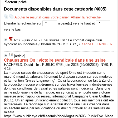
Secteur privé
Documents disponibles dans cette catégorie (
4005
)
Ajouter le résultat dans votre panier
Affiner la recherche
Etendre la recherche sur
niveau(x) vers le haut et
vers le bas
N°60 - juin 2026 - Chaussures On : Le combat gagné d’un
syndicat en Indonésie
(Bulletin de PUBLIC EYE)
/
Karine PFENNIGER
[article]
Chaussures On : victoire syndicale dans une usine
HACHFELD, David - In : PUBLIC EYE, juin 2026 (29/06/2026), N°60, P.
4-15
La marque suisse de chaussures de sport On s’est imposée sur le
marché mondial, arborant fièrement le drapeau suisse sur ses modèles
et la mention "Swiss Engineering". Or, si la conception se fait à Zurich,
la production repose entièrement sur des travailleur·ses indonésien·nes,
dont les conditions de travail et les salaires sont indécents. Dans une
usine indonésienne de la marque, un syndicat a remporté une victoire
majeure avec l’appui du réseau international Campagne Clean Clothes
(CCC). Un an après un licenciement collectif, tous ses membres ont été
réintégré·es. Le reportage sur le terrain donne une lueur d’espoir dans
un secteur miné par les violations du droit du travail et les salaires de
misère.
https://www.publiceye.ch/fileadmin/doc/Magazin/2606_PublicEye_Maga