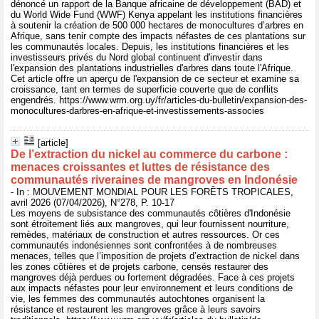
dénoncé un rapport de la Banque africaine de développement (BAD) et
du World Wide Fund (WWF) Kenya appelant les institutions financières
à soutenir la création de 500 000 hectares de monocultures d’arbres en
Afrique, sans tenir compte des impacts néfastes de ces plantations sur
les communautés locales. Depuis, les institutions financières et les
investisseurs privés du Nord global continuent d'investir dans
l'expansion des plantations industrielles d'arbres dans toute l'Afrique.
Cet article offre un aperçu de l'expansion de ce secteur et examine sa
croissance, tant en termes de superficie couverte que de conflits
engendrés. https://www.wrm.org.uy/fr/articles-du-bulletin/expansion-des-
monocultures-darbres-en-afrique-et-investissements-associes
[article]
De l’extraction du nickel au commerce du carbone :
menaces croissantes et luttes de résistance des
communautés riveraines de mangroves en Indonésie
- In : MOUVEMENT MONDIAL POUR LES FORÊTS TROPICALES,
avril 2026 (07/04/2026), N°278, P. 10-17
Les moyens de subsistance des communautés côtières d'Indonésie
sont étroitement liés aux mangroves, qui leur fournissent nourriture,
remèdes, matériaux de construction et autres ressources. Or ces
communautés indonésiennes sont confrontées à de nombreuses
menaces, telles que l’imposition de projets d’extraction de nickel dans
les zones côtières et de projets carbone, censés restaurer des
mangroves déjà perdues ou fortement dégradées. Face à ces projets
aux impacts néfastes pour leur environnement et leurs conditions de
vie, les femmes des communautés autochtones organisent la
résistance et restaurent les mangroves grâce à leurs savoirs