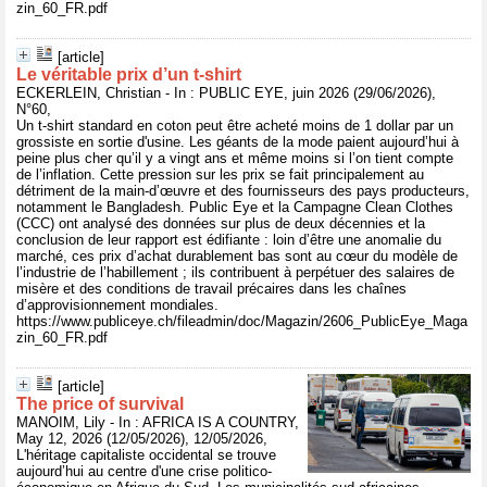
zin_60_FR.pdf
[article]
Le véritable prix d’un t-shirt
ECKERLEIN, Christian - In : PUBLIC EYE, juin 2026 (29/06/2026),
N°60,
Un t-shirt standard en coton peut être acheté moins de 1 dollar par un
grossiste en sortie d'usine. Les géants de la mode paient aujourd’hui à
peine plus cher qu’il y a vingt ans et même moins si l’on tient compte
de l’inflation. Cette pression sur les prix se fait principalement au
détriment de la main-d’œuvre et des fournisseurs des pays producteurs,
notamment le Bangladesh. Public Eye et la Campagne Clean Clothes
(CCC) ont analysé des données sur plus de deux décennies et la
conclusion de leur rapport est édifiante : loin d’être une anomalie du
marché, ces prix d’achat durablement bas sont au cœur du modèle de
l’industrie de l’habillement ; ils contribuent à perpétuer des salaires de
misère et des conditions de travail précaires dans les chaînes
d’approvisionnement mondiales.
https://www.publiceye.ch/fileadmin/doc/Magazin/2606_PublicEye_Maga
zin_60_FR.pdf
[article]
The price of survival
MANOIM, Lily - In : AFRICA IS A COUNTRY,
May 12, 2026 (12/05/2026), 12/05/2026,
L'héritage capitaliste occidental se trouve
aujourd’hui au centre d'une crise politico-