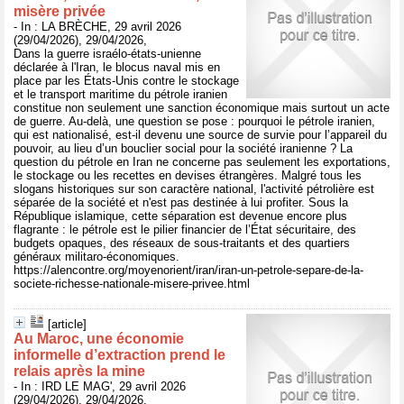
misère privée
- In : LA BRÈCHE, 29 avril 2026
(29/04/2026), 29/04/2026,
Dans la guerre israélo-états-unienne
déclarée à l'Iran, le blocus naval mis en
place par les États-Unis contre le stockage
et le transport maritime du pétrole iranien
constitue non seulement une sanction économique mais surtout un acte
de guerre. Au-delà, une question se pose : pourquoi le pétrole iranien,
qui est nationalisé, est-il devenu une source de survie pour l’appareil du
pouvoir, au lieu d’un bouclier social pour la société iranienne ? La
question du pétrole en Iran ne concerne pas seulement les exportations,
le stockage ou les recettes en devises étrangères. Malgré tous les
slogans historiques sur son caractère national, l'activité pétrolière est
séparée de la société et n'est pas destinée à lui profiter. Sous la
République islamique, cette séparation est devenue encore plus
flagrante : le pétrole est le pilier financier de l’État sécuritaire, des
budgets opaques, des réseaux de sous-traitants et des quartiers
généraux militaro-économiques.
https://alencontre.org/moyenorient/iran/iran-un-petrole-separe-de-la-
societe-richesse-nationale-misere-privee.html
[article]
Au Maroc, une économie
informelle d’extraction prend le
relais après la mine
- In : IRD LE MAG', 29 avril 2026
(29/04/2026), 29/04/2026,