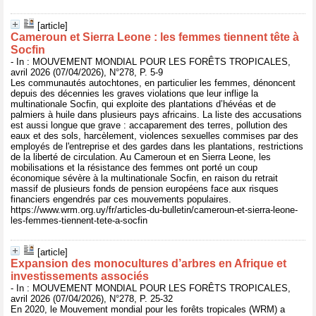
[article]
Cameroun et Sierra Leone : les femmes tiennent tête à
Socfin
- In : MOUVEMENT MONDIAL POUR LES FORÊTS TROPICALES,
avril 2026 (07/04/2026), N°278, P. 5-9
Les communautés autochtones, en particulier les femmes, dénoncent
depuis des décennies les graves violations que leur inflige la
multinationale Socfin, qui exploite des plantations d’hévéas et de
palmiers à huile dans plusieurs pays africains. La liste des accusations
est aussi longue que grave : accaparement des terres, pollution des
eaux et des sols, harcèlement, violences sexuelles commises par des
employés de l'entreprise et des gardes dans les plantations, restrictions
de la liberté de circulation. Au Cameroun et en Sierra Leone, les
mobilisations et la résistance des femmes ont porté un coup
économique sévère à la multinationale Socfin, en raison du retrait
massif de plusieurs fonds de pension européens face aux risques
financiers engendrés par ces mouvements populaires.
https://www.wrm.org.uy/fr/articles-du-bulletin/cameroun-et-sierra-leone-
les-femmes-tiennent-tete-a-socfin
[article]
Expansion des monocultures d’arbres en Afrique et
investissements associés
- In : MOUVEMENT MONDIAL POUR LES FORÊTS TROPICALES,
avril 2026 (07/04/2026), N°278, P. 25-32
En 2020, le Mouvement mondial pour les forêts tropicales (WRM) a