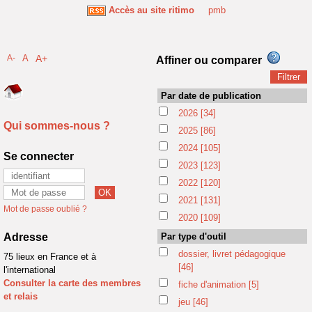
Accès au site ritimo
pmb
A-
A
A+
Affiner ou comparer
Par date de publication
2026
[34]
Qui sommes-nous ?
2025
[86]
2024
[105]
Se connecter
2023
[123]
2022
[120]
2021
[131]
Mot de passe oublié ?
2020
[109]
Adresse
Par type d'outil
dossier, livret pédagogique
75 lieux en France et à
[46]
l'international
Consulter la carte des membres
fiche d'animation
[5]
et relais
jeu
[46]