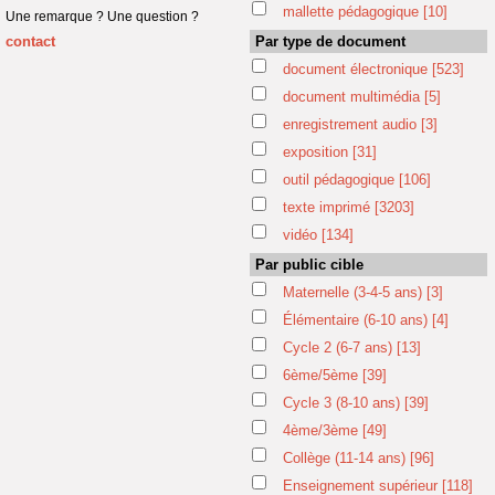
mallette pédagogique
[10]
Une remarque ? Une question ?
contact
Par type de document
document électronique
[523]
document multimédia
[5]
enregistrement audio
[3]
exposition
[31]
outil pédagogique
[106]
texte imprimé
[3203]
vidéo
[134]
Par public cible
Maternelle (3-4-5 ans)
[3]
Élémentaire (6-10 ans)
[4]
Cycle 2 (6-7 ans)
[13]
6ème/5ème
[39]
Cycle 3 (8-10 ans)
[39]
4ème/3ème
[49]
Collège (11-14 ans)
[96]
Enseignement supérieur
[118]