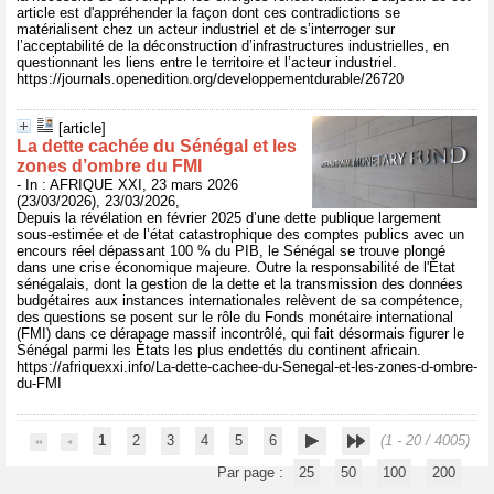
article est d'appréhender la façon dont ces contradictions se
matérialisent chez un acteur industriel et de s’interroger sur
l’acceptabilité de la déconstruction d’infrastructures industrielles, en
questionnant les liens entre le territoire et l’acteur industriel.
https://journals.openedition.org/developpementdurable/26720
[article]
La dette cachée du Sénégal et les
zones d’ombre du FMI
- In : AFRIQUE XXI, 23 mars 2026
(23/03/2026), 23/03/2026,
Depuis la révélation en février 2025 d’une dette publique largement
sous‑estimée et de l’état catastrophique des comptes publics avec un
encours réel dépassant 100 % du PIB, le Sénégal se trouve plongé
dans une crise économique majeure. Outre la responsabilité de l'État
sénégalais, dont la gestion de la dette et la transmission des données
budgétaires aux instances internationales relèvent de sa compétence,
des questions se posent sur le rôle du Fonds monétaire international
(FMI) dans ce dérapage massif incontrôlé, qui fait désormais figurer le
Sénégal parmi les États les plus endettés du continent africain.
https://afriquexxi.info/La-dette-cachee-du-Senegal-et-les-zones-d-ombre-
du-FMI
1
2
3
4
5
6
(1 - 20 / 4005)
Par page :
25
50
100
200