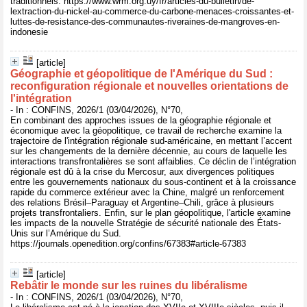
traditionnels. https://www.wrm.org.uy/fr/articles-du-bulletin/de-
lextraction-du-nickel-au-commerce-du-carbone-menaces-croissantes-et-
luttes-de-resistance-des-communautes-riveraines-de-mangroves-en-
indonesie
[article]
Géographie et géopolitique de l'Amérique du Sud :
reconfiguration régionale et nouvelles orientations de
l'intégration
- In : CONFINS, 2026/1 (03/04/2026), N°70,
En combinant des approches issues de la géographie régionale et
économique avec la géopolitique, ce travail de recherche examine la
trajectoire de l'intégration régionale sud-américaine, en mettant l’accent
sur les changements de la dernière décennie, au cours de laquelle les
interactions transfrontalières se sont affaiblies. Ce déclin de l’intégration
régionale est dû à la crise du Mercosur, aux divergences politiques
entre les gouvernements nationaux du sous-continent et à la croissance
rapide du commerce extérieur avec la Chine, malgré un renforcement
des relations Brésil–Paraguay et Argentine–Chili, grâce à plusieurs
projets transfrontaliers. Enfin, sur le plan géopolitique, l'article examine
les impacts de la nouvelle Stratégie de sécurité nationale des États-
Unis sur l’Amérique du Sud.
https://journals.openedition.org/confins/67383#article-67383
[article]
Rebâtir le monde sur les ruines du libéralisme
- In : CONFINS, 2026/1 (03/04/2026), N°70,