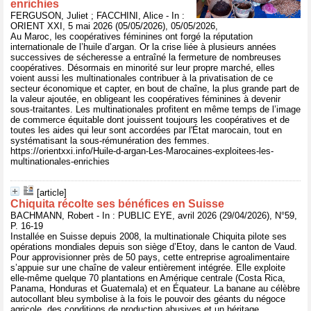
enrichies
FERGUSON, Juliet ; FACCHINI, Alice - In :
ORIENT XXI, 5 mai 2026 (05/05/2026), 05/05/2026,
Au Maroc, les coopératives féminines ont forgé la réputation
internationale de l’huile d’argan. Or la crise liée à plusieurs années
successives de sécheresse a entraîné la fermeture de nombreuses
coopératives. Désormais en minorité sur leur propre marché, elles
voient aussi les multinationales contribuer à la privatisation de ce
secteur économique et capter, en bout de chaîne, la plus grande part de
la valeur ajoutée, en obligeant les coopératives féminines à devenir
sous-traitantes. Les multinationales profitent en même temps de l’image
de commerce équitable dont jouissent toujours les coopératives et de
toutes les aides qui leur sont accordées par l'État marocain, tout en
systématisant la sous-rémunération des femmes.
https://orientxxi.info/Huile-d-argan-Les-Marocaines-exploitees-les-
multinationales-enrichies
[article]
Chiquita récolte ses bénéfices en Suisse
BACHMANN, Robert - In : PUBLIC EYE, avril 2026 (29/04/2026), N°59,
P. 16-19
Installée en Suisse depuis 2008, la multinationale Chiquita pilote ses
opérations mondiales depuis son siège d’Etoy, dans le canton de Vaud.
Pour approvisionner près de 50 pays, cette entreprise agroalimentaire
s’appuie sur une chaîne de valeur entièrement intégrée. Elle exploite
elle-même quelque 70 plantations en Amérique centrale (Costa Rica,
Panama, Honduras et Guatemala) et en Équateur. La banane au célèbre
autocollant bleu symbolise à la fois le pouvoir des géants du négoce
agricole, des conditions de production abusives et un héritage