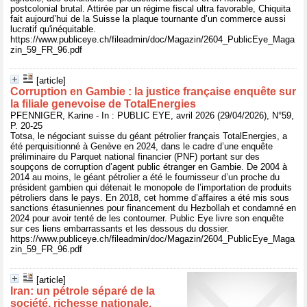
postcolonial brutal. Attirée par un régime fiscal ultra favorable, Chiquita
fait aujourd’hui de la Suisse la plaque tournante d’un commerce aussi
lucratif qu'inéquitable.
https://www.publiceye.ch/fileadmin/doc/Magazin/2604_PublicEye_Maga
zin_59_FR_96.pdf
[article]
Corruption en Gambie : la justice française enquête sur
la filiale genevoise de TotalEnergies
PFENNIGER, Karine - In : PUBLIC EYE, avril 2026 (29/04/2026), N°59,
P. 20-25
Totsa, le négociant suisse du géant pétrolier français TotalEnergies, a
été perquisitionné à Genève en 2024, dans le cadre d’une enquête
préliminaire du Parquet national financier (PNF) portant sur des
soupçons de corruption d’agent public étranger en Gambie. De 2004 à
2014 au moins, le géant pétrolier a été le fournisseur d’un proche du
président gambien qui détenait le monopole de l’importation de produits
pétroliers dans le pays. En 2018, cet homme d’affaires a été mis sous
sanctions étasuniennes pour financement du Hezbollah et condamné en
2024 pour avoir tenté de les contourner. Public Eye livre son enquête
sur ces liens embarrassants et les dessous du dossier.
https://www.publiceye.ch/fileadmin/doc/Magazin/2604_PublicEye_Maga
zin_59_FR_96.pdf
[article]
Iran: un pétrole séparé de la
société, richesse nationale,