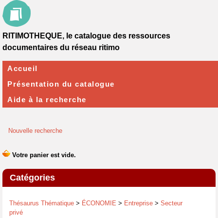
RITIMOTHEQUE, le catalogue des ressources
documentaires du réseau ritimo
Accueil
Présentation du catalogue
Aide à la recherche
Nouvelle recherche
Catégories
Thésaurus Thématique
>
ÉCONOMIE
>
Entreprise
>
Secteur
privé