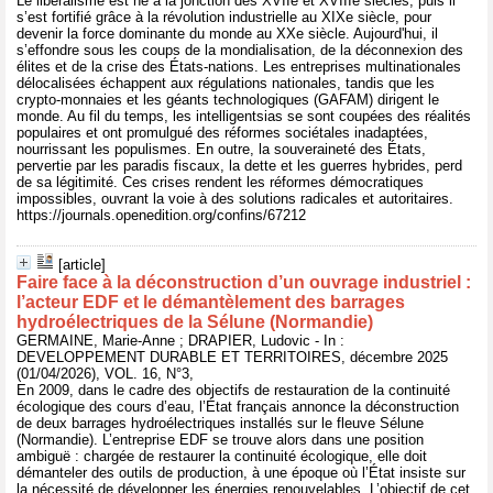
Le libéralisme est né à la jonction des XVIIe et XVIIIe siècles, puis il
s’est fortifié grâce à la révolution industrielle au XIXe siècle, pour
devenir la force dominante du monde au XXe siècle. Aujourd'hui, il
s’effondre sous les coups de la mondialisation, de la déconnexion des
élites et de la crise des États-nations. Les entreprises multinationales
délocalisées échappent aux régulations nationales, tandis que les
crypto-monnaies et les géants technologiques (GAFAM) dirigent le
monde. Au fil du temps, les intelligentsias se sont coupées des réalités
populaires et ont promulgué des réformes sociétales inadaptées,
nourrissant les populismes. En outre, la souveraineté des États,
pervertie par les paradis fiscaux, la dette et les guerres hybrides, perd
de sa légitimité. Ces crises rendent les réformes démocratiques
impossibles, ouvrant la voie à des solutions radicales et autoritaires.
https://journals.openedition.org/confins/67212
[article]
Faire face à la déconstruction d’un ouvrage industriel :
l’acteur EDF et le démantèlement des barrages
hydroélectriques de la Sélune (Normandie)
GERMAINE, Marie-Anne ; DRAPIER, Ludovic - In :
DEVELOPPEMENT DURABLE ET TERRITOIRES, décembre 2025
(01/04/2026), VOL. 16, N°3,
En 2009, dans le cadre des objectifs de restauration de la continuité
écologique des cours d’eau, l’État français annonce la déconstruction
de deux barrages hydroélectriques installés sur le fleuve Sélune
(Normandie). L’entreprise EDF se trouve alors dans une position
ambiguë : chargée de restaurer la continuité écologique, elle doit
démanteler des outils de production, à une époque où l’État insiste sur
la nécessité de développer les énergies renouvelables. L’objectif de cet