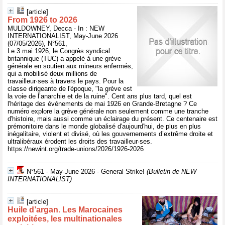
[article]
From 1926 to 2026
MULDOWNEY, Decca - In : NEW
INTERNATIONALIST, May-June 2026
(07/05/2026), N°561,
Le 3 mai 1926, le Congrès syndical
britannique (TUC) a appelé à une grève
générale en soutien aux mineurs enfermés,
qui a mobilisé deux millions de
travailleur·ses à travers le pays. Pour la
classe dirigeante de l'époque, "la grève est
la voie de l’anarchie et de la ruine". Cent ans plus tard, quel est
l'héritage des événements de mai 1926 en Grande-Bretagne ? Ce
numéro explore la grève générale non seulement comme une tranche
d'histoire, mais aussi comme un éclairage du présent. Ce centenaire est
prémonitoire dans le monde globalisé d'aujourd'hui, de plus en plus
inégalitaire, violent et divisé, où les gouvernements d’extrême droite et
ultralibéraux érodent les droits des travailleur·ses.
https://newint.org/trade-unions/2026/1926-2026
N°561 - May-June 2026 - General Strike!
(Bulletin de NEW
INTERNATIONALIST)
[article]
Huile d’argan. Les Marocaines
exploitées, les multinationales