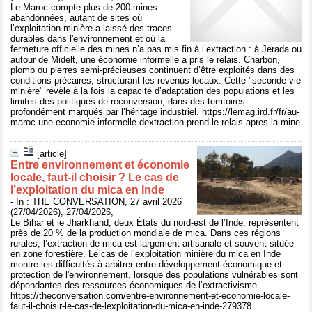
Le Maroc compte plus de 200 mines
abandonnées, autant de sites où
l’exploitation minière a laissé des traces
durables dans l'environnement et où la
fermeture officielle des mines n’a pas mis fin à l’extraction : à Jerada ou
autour de Midelt, une économie informelle a pris le relais. Charbon,
plomb ou pierres semi-précieuses continuent d’être exploités dans des
conditions précaires, structurant les revenus locaux. Cette "seconde vie
minière" révèle à la fois la capacité d’adaptation des populations et les
limites des politiques de reconversion, dans des territoires
profondément marqués par l’héritage industriel. https://lemag.ird.fr/fr/au-
maroc-une-economie-informelle-dextraction-prend-le-relais-apres-la-mine
[article]
Entre environnement et économie
locale, faut‑il choisir ? Le cas de
l’exploitation du mica en Inde
- In : THE CONVERSATION, 27 avril 2026
(27/04/2026), 27/04/2026,
Le Bihar et le Jharkhand, deux États du nord-est de l’Inde, représentent
près de 20 % de la production mondiale de mica. Dans ces régions
rurales, l’extraction de mica est largement artisanale et souvent située
en zone forestière. Le cas de l’exploitation minière du mica en Inde
montre les difficultés à arbitrer entre développement économique et
protection de l'environnement, lorsque des populations vulnérables sont
dépendantes des ressources économiques de l’extractivisme.
https://theconversation.com/entre-environnement-et-economie-locale-
faut-il-choisir-le-cas-de-lexploitation-du-mica-en-inde-279378