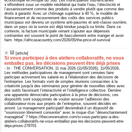
économique en Afrique du Sud. Les municipalités sud-africaines
s’effondrent sous un modèle néolibéral qui traite l’eau, l’électricité et
l’assainissement comme des produits à vendre plutôt que comme des
droits à garantir. Avec un chômage supérieur à 40 %, le modèle de
financement et de recouvrement des coûts des services publics
municipaux est devenu un système anti-pauvres et anti-classe ouvrière,
dans un pays où la survie est déjà tendue jusqu'à sa limite. Dans ce
contexte, la facture municipale venant s'ajouter aux dépenses
contraintes est souvent le point de basculement entre manger et avoir
faim. https://africasacountry.com/2026/05/the-price-of-survival
[article]
Si vous participez à des ateliers collaboratifs, ne vous
emballez pas, les décisions peuvent être déjà prises
- In : THE CONVERSATION, 11 mai 2026 (11/05/2026), 11/05/2026,
Les méthodes participatives de management sont censées faire
participer activement les salarié·es à l'élaboration des décisions de
l'entreprise. Les formats vont de simples réunions consacrées à la
créativité jusqu'à des séminaires pour générer de nouvelles idées avec
des outils favorisant l’interactivité et l’intelligence collective. Derrière
une apparente démocratie participative à la prise de décisions, ces
dispositifs sont soupçonnés de vouloir assurer l’adhésion des
collaborateur·rices aux projets de l’entreprise, souvent décidés en
amont. Le management participatif deviendrait-il un dispositif de
"soumission librement consentie" avec le risque d'un "désenchantement
managérial" ? https://theconversation.com/si-vous-participez-a-des-
ateliers-collaboratifs-ne-vous-emballez-pas-les-decisions-peuvent-etre-
deja-prises-278701