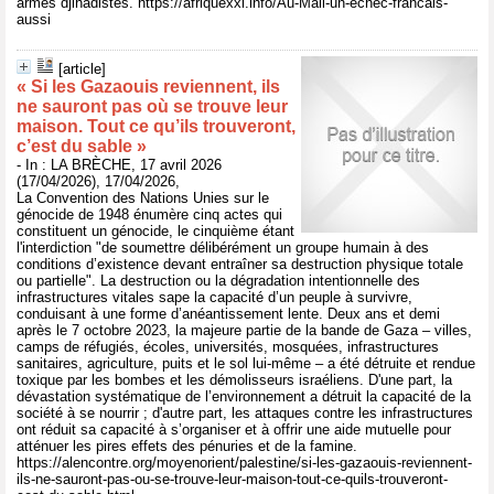
armés djihadistes. https://afriquexxi.info/Au-Mali-un-echec-francais-
aussi
[article]
« Si les Gazaouis reviennent, ils
ne sauront pas où se trouve leur
maison. Tout ce qu’ils trouveront,
c’est du sable »
- In : LA BRÈCHE, 17 avril 2026
(17/04/2026), 17/04/2026,
La Convention des Nations Unies sur le
génocide de 1948 énumère cinq actes qui
constituent un génocide, le cinquième étant
l'interdiction "de soumettre délibérément un groupe humain à des
conditions d’existence devant entraîner sa destruction physique totale
ou partielle". La destruction ou la dégradation intentionnelle des
infrastructures vitales sape la capacité d’un peuple à survivre,
conduisant à une forme d’anéantissement lente. Deux ans et demi
après le 7 octobre 2023, la majeure partie de la bande de Gaza – villes,
camps de réfugiés, écoles, universités, mosquées, infrastructures
sanitaires, agriculture, puits et le sol lui-même – a été détruite et rendue
toxique par les bombes et les démolisseurs israéliens. D'une part, la
dévastation systématique de l’environnement a détruit la capacité de la
société à se nourrir ; d'autre part, les attaques contre les infrastructures
ont réduit sa capacité à s’organiser et à offrir une aide mutuelle pour
atténuer les pires effets des pénuries et de la famine.
https://alencontre.org/moyenorient/palestine/si-les-gazaouis-reviennent-
ils-ne-sauront-pas-ou-se-trouve-leur-maison-tout-ce-quils-trouveront-