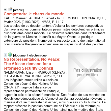
[article]
Comprendre le chaos du monde
KABIR, Marmar ; ACHKAR, Gilbert - In : LE MONDE DIPLOMATIQUE,
février 2026 (01/02/2026), N°863, P. 11-17
Les articles de ce dossier tentent d'éclairer les sombres perspectives
d'un avenir où les commentateurs pessimistes détectent les prémices
d'un troisième conflit mondial. Le désordre s'enracine dans l'enlisement
de la guerre en Ukraine, le conflit au Moyen-Orient, la politique
extérieure du président Trump qui ne respecte pas le droit international
pour maintenir l'hégémonie américaine au mépris du droit des peuples.
[document électronique]
No Representation, No Peace:
The African demand for a
reformed Security Council
NALBANDIAN, Elise, - NAIROBI (KENYA) :
OXFAM INTERNATIONAL, 2026/02, 11 P.
Les inégalités structurelles au sein du
Conseil de sécurité des Nations Unies
(ONU), à l’image de l’absence de
représentation permanente de l’Afrique,
sapent la paix et la sécurité mondiales. Des études de cas menées en
République démocratique du Congo et au Sahara occidental révèlent la
manière dont se manifeste cet échec, ainsi que ses coûts humains. Le
rapport présente la position commune de l’Afrique sur la réforme du
Conseil de sécurité des Nations Unies, ainsi que le modèle des États