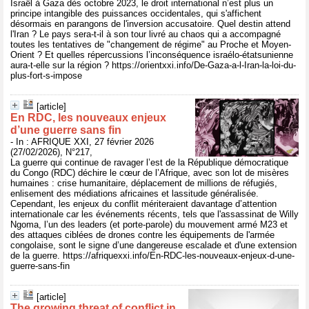
Israël à Gaza dès octobre 2023, le droit international n’est plus un
principe intangible des puissances occidentales, qui s'affichent
désormais en parangons de l'inversion accusatoire. Quel destin attend
l'Iran ? Le pays sera-t-il à son tour livré au chaos qui a accompagné
toutes les tentatives de "changement de régime" au Proche et Moyen-
Orient ? Et quelles répercussions l’inconséquence israélo-étatsunienne
aura-t-elle sur la région ? https://orientxxi.info/De-Gaza-a-l-Iran-la-loi-du-
plus-fort-s-impose
[article]
En RDC, les nouveaux enjeux
d’une guerre sans fin
- In : AFRIQUE XXI, 27 février 2026
(27/02/2026), N°217,
La guerre qui continue de ravager l’est de la République démocratique
du Congo (RDC) déchire le cœur de l’Afrique, avec son lot de misères
humaines : crise humanitaire, déplacement de millions de réfugiés,
enlisement des médiations africaines et lassitude généralisée.
Cependant, les enjeux du conflit mériteraient davantage d’attention
internationale car les événements récents, tels que l'assassinat de Willy
Ngoma, l’un des leaders (et porte-parole) du mouvement armé M23 et
des attaques ciblées de drones contre les équipements de l'armée
congolaise, sont le signe d’une dangereuse escalade et d'une extension
de la guerre. https://afriquexxi.info/En-RDC-les-nouveaux-enjeux-d-une-
guerre-sans-fin
[article]
The growing threat of conflict in