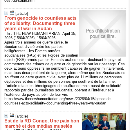
cest-du-sable.html
[article]
From genocide to countless acts
of solidarity: Documenting three
years of war in Sudan
- In : THE NEW HUMANITARIAN, April 15,
2026 (15/04/2026), 15/04/2026,
Après trois années de guerre civile, le
Soudan est divisé entre les parties
belligérantes - les Forces armées
soudanaises (FAS) et les Forces de soutien
rapide (FSR) armés par les Émirats arabes unis - déchirant le pays et
commettant des crimes de guerre et de génocide sur leur passage. Ces
deux acteurs oppressifs ne semblent capables de gagner militairement,
mais tous deux profitent de la guerre, alors même que les Soudanais·es
souffrent de cette guerre civile, avec plus de 11 millions de personnes
déplacées et des millions de personnes qui souffrent de la famine.
L'article relate les témoignages de souffrance mais aussi de solidarité
rapportés par des journalistes soudanais, opérant à l’intérieur et à
l’extérieur du pays au péril de leur vie.
https://www.thenewhumanitarian.org/news/2026/04/15/genocide-
countless-acts-solidarity-documenting-three-years-war-sudan
[article]
Est de la RD Congo. Une paix bon
marché et des médias muselés