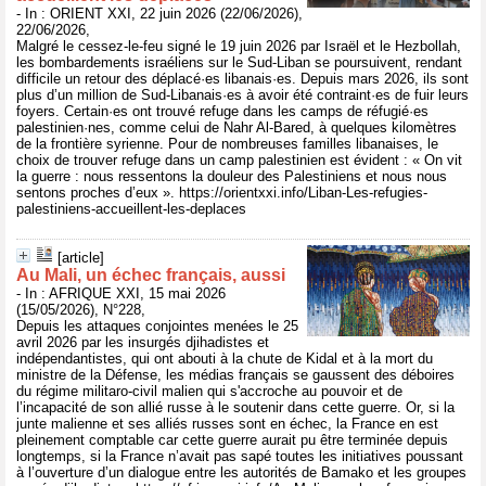
- In : ORIENT XXI, 22 juin 2026 (22/06/2026),
22/06/2026,
Malgré le cessez-le-feu signé le 19 juin 2026 par Israël et le Hezbollah,
les bombardements israéliens sur le Sud-Liban se poursuivent, rendant
difficile un retour des déplacé·es libanais·es. Depuis mars 2026, ils sont
plus d’un million de Sud-Libanais·es à avoir été contraint·es de fuir leurs
foyers. Certain·es ont trouvé refuge dans les camps de réfugié·es
palestinien·nes, comme celui de Nahr Al-Bared, à quelques kilomètres
de la frontière syrienne. Pour de nombreuses familles libanaises, le
choix de trouver refuge dans un camp palestinien est évident : « On vit
la guerre : nous ressentons la douleur des Palestiniens et nous nous
sentons proches d’eux ». https://orientxxi.info/Liban-Les-refugies-
palestiniens-accueillent-les-deplaces
[article]
Au Mali, un échec français, aussi
- In : AFRIQUE XXI, 15 mai 2026
(15/05/2026), N°228,
Depuis les attaques conjointes menées le 25
avril 2026 par les insurgés djihadistes et
indépendantistes, qui ont abouti à la chute de Kidal et à la mort du
ministre de la Défense, les médias français se gaussent des déboires
du régime militaro-civil malien qui s'accroche au pouvoir et de
l’incapacité de son allié russe à le soutenir dans cette guerre. Or, si la
junte malienne et ses alliés russes sont en échec, la France en est
pleinement comptable car cette guerre aurait pu être terminée depuis
longtemps, si la France n’avait pas sapé toutes les initiatives poussant
à l’ouverture d’un dialogue entre les autorités de Bamako et les groupes