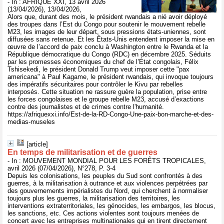
- In : AFRIQUE XXI, 13 avril 2026
(13/04/2026), 13/04/2026,
Alors que, durant des mois, le président rwandais a nié avoir déployé
des troupes dans l’Est du Congo pour soutenir le mouvement rebelle
M23, les images de leur départ, sous pressions états-uniennes, sont
diffusées sans retenue. Et les États-Unis entendent imposer la mise en
œuvre de l’accord de paix conclu à Washington entre le Rwanda et la
République démocratique du Congo (RDC) en décembre 2025. Séduits
par les promesses économiques du chef de l’État congolais, Félix
Tshisekedi, le président Donald Trump veut imposer cette "pax
americana" à Paul Kagame, le président rwandais, qui invoque toujours
des impératifs sécuritaires pour contrôler le Kivu par rebelles
interposés. Cette situation ne rassure guère la population, prise entre
les forces congolaises et le groupe rebelle M23, accusé d’exactions
contre des journalistes et de crimes contre l'humanité.
https://afriquexxi.info/Est-de-la-RD-Congo-Une-paix-bon-marche-et-des-
medias-museles
[article]
En temps de militarisation et de guerres
- In : MOUVEMENT MONDIAL POUR LES FORÊTS TROPICALES,
avril 2026 (07/04/2026), N°278, P. 3-4
Depuis les colonisations, les peuples du Sud sont confrontés à des
guerres, à la militarisation à outrance et aux violences perpétrées par
des gouvernements impérialistes du Nord, qui cherchent à normaliser
toujours plus les guerres, la militarisation des territoires, les
interventions extraterritoriales, les génocides, les embargos, les blocus,
les sanctions, etc. Ces actions violentes sont toujours menées de
concert avec les entreprises multinationales qui en tirent directement