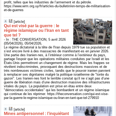
profit, telles que les industries de l’armement et du pétrole.
https://www.wrm.org.uy/fr/articles-du-bulletin/en-temps-de-militarisation-
et-de-guerres
[article]
Qui est visé par la guerre : le
régime islamique ou l’Iran en tant
que tel ?
- In : THE CONVERSATION, 5 avril 2026
(05/04/2026), 05/04/2026,
Le régime dictatorial à la tête de l'Iran depuis 1979 tue sa population et
s’est encore livré à des massacres de manifestant·es en janvier 2026.
Une partie des Iranien·nes, à l’intérieur comme à l’extérieur du pays,
partage l'espoir que les opérations militaires conduites par Israël et les
États-Unis permettront un changement de régime. Mais les frappes se
révèlent indiscriminées, provoquant des destructions massives et de
très nombreuses victimes civiles, tandis que le pouvoir iranien parvient
à remplacer ses dignitaires malgré la politique israélienne de "tonte du
gazon". Les Iranien·nes font le terrible constat qu’il ne s’agit pas d’une
guerre de libération mais d’une destruction massive des infrastructures
vitales du pays. La population est prise en étau entre deux
"démocraties occidentales" qui les bombardent et un régime islamique
qui continue de les réprimer. https://theconversation.com/qui-est-vise-
par-la-guerre-le-regime-islamique-ou-liran-en-tant-que-tel-279910
[article]
Mines antipersonnel : l’inquiétant