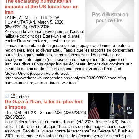
The escalating humanitarian
impacts of the US-Israeli war on
Iran
LATIFI, Ali M. - In : THE NEW
HUMANITARIAN, March 5, 2026
(05/03/2026), 05/03/2026,
Alors que la violence provoquée par l’assaut
militaire conjoint des États-Unis et d'Israël
contre l’Iran se renforce, il est clair que
l’impact humanitaire de la guerre qui se propage rapidement à toute la
région sera large et dévastateur. Tandis que les rapports se concentrent
sur les tactiques militaires, le renseignement et les questions de
changement de régime (ou l’absence de changement de régime) en
Iran, ces discussions géopolitiques éclipsent l'impact des combats sur
la vie de centaines de millions de personnes civiles au Proche et
Moyen-Orient jusqu'en Asie du Sud.
https://www.thenewhumanitarian.org/analysis/2026/03/05/escalating-
humanitarian-impacts-us-israeli-war-iran
[article]
De Gaza à l’Iran, la loi du plus fort
s’impose
- In : ORIENT XXI, 2 mars 2026 (02/03/2026),
02/03/2026,
Pour la deuxième fois en moins d'un an (été 2025, février 2026), Israël
et les États-Unis ont attaqué l'Iran, alors que des négociations étaient
en cours. Depuis la "guerre contre le terrorisme" de George W. Bush en
2001, mais encore davantage depuis le génocide vengeur perpétré par