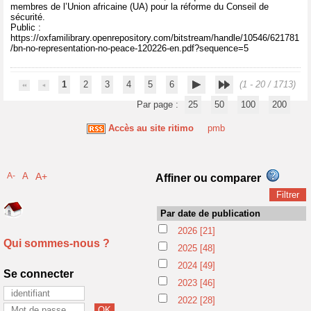
membres de l’Union africaine (UA) pour la réforme du Conseil de
sécurité.
Public :
https://oxfamilibrary.openrepository.com/bitstream/handle/10546/621781
/bn-no-representation-no-peace-120226-en.pdf?sequence=5
1
2
3
4
5
6
(1 - 20 / 1713)
Par page :
25
50
100
200
Accès au site ritimo
pmb
A-
A
A+
Affiner ou comparer
Par date de publication
2026
[21]
Qui sommes-nous ?
2025
[48]
2024
[49]
Se connecter
2023
[46]
2022
[28]