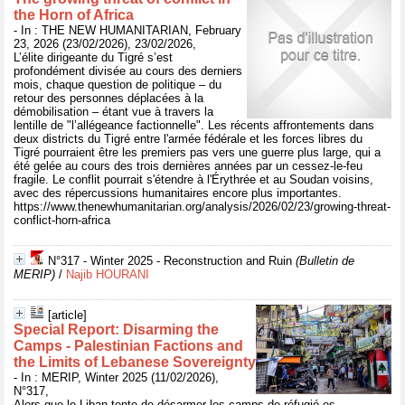
the Horn of Africa
- In : THE NEW HUMANITARIAN, February
23, 2026 (23/02/2026), 23/02/2026,
L’élite dirigeante du Tigré s’est
profondément divisée au cours des derniers
mois, chaque question de politique – du
retour des personnes déplacées à la
démobilisation – étant vue à travers la
lentille de "l’allégeance factionnelle". Les récents affrontements dans
deux districts du Tigré entre l'armée fédérale et les forces libres du
Tigré pourraient être les premiers pas vers une guerre plus large, qui a
été gelée au cours des trois dernières années par un cessez-le-feu
fragile. Le conflit pourrait s'étendre à l'Érythrée et au Soudan voisins,
avec des répercussions humanitaires encore plus importantes.
https://www.thenewhumanitarian.org/analysis/2026/02/23/growing-threat-
conflict-horn-africa
N°317 - Winter 2025 - Reconstruction and Ruin
(Bulletin de
MERIP)
/
Najib HOURANI
[article]
Special Report: Disarming the
Camps - Palestinian Factions and
the Limits of Lebanese Sovereignty
- In : MERIP, Winter 2025 (11/02/2026),
N°317,
Alors que le Liban tente de désarmer les camps de réfugié·es