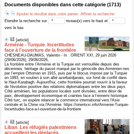
Documents disponibles dans cette catégorie (
1713
)
Ajouter le résultat dans votre panier
Affiner la recherche
Etendre la recherche sur
niveau(x) vers le haut et
vers le bas
[article]
Arménie - Turquie. Incertitudes
face à l’ouverture de la frontière
CHESNEAU-DAUMAS, Valentin - In : ORIENT XXI, 29 juin 2026
(29/06/2026), 29/06/2026,
La frontière entre l’Arménie et la Turquie est verrouillée depuis des
décennies, héritage du passé marqué par le génocide des Arménien·nes
par l’empire Ottoman en 1915, puis par le blocus imposé par la Turquie
en 1993, en soutien à son allié azerbaïdjanais, sur fond de conflit dans
le Haut-Karabagh. Aujourd'hui, cette frontière pourrait rouvrir à la faveur
de l'évolution positive des relations diplomatiques entre les deux pays.
Côté arménien, les populations locales sont divisées, entre désir de
paix, développement économique et craintes face à l’ennemi historique.
Côté turc, on espère relancer le commerce international vers l'Asie
centrale et la Chine via l'Arménie. https://orientxxi.info/Armenie-Turquie-
Incertitudes-face-a-l-ouverture-de-la-frontiere
[article]
Liban. Les réfugiés palestiniens
accueillent les déplacés