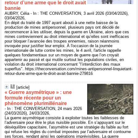
retour d’une arme que le droit avait
bannie
AUBRY, Célia - In : THE CONVERSATION, 3 avril 2026 (03/04/2026),
03/04/2026,
En dépit du traité de 1997 ayant abouti à une nette baisse de la
production de mines antipersonnel, plusieurs pays ont décidé de
recommencer à les utiliser, depuis la guerre en Ukraine, alors que ces
mines contreviennent au droit international et qu’elles sont inefficaces
pour bloquer l’avancée des troupes ennemies, raison néanmoins
invoquée pour justifier leur emploi. À l'occasion de la journée
internationale de lutte contre les mines, le 4 avril, l'article rappelle
quelques fondamentaux sur un moyen de guerre que l’on croyait
appartenir au passé et qui mutile surtout les populations civiles, en
violation du droit international concernant "l’interdiction des maux
superflus". https://theconversation.com/mines-antipersonnel-linquietant-
retour-dune-arme-que-le-droit-avait-bannie-279816
[article]
« Guerre asymétrique » : une
formule récente pour un
phénomène plurimillénaire
- In : THE CONVERSATION, 24 mars 2026
(24/03/2026), 24/03/2026,
La guerre asymétrique consiste à exploiter toutes les faiblesses de
l’adversaire pour être le plus nuisible possible. En s’appuyant sur le
déséquilibre capacitaire, l’asymétrie est une stratégie du faible au fort
qui refuse les règles du combat imposées par l’adversaire et contourne
ses forces, rendant ainsi les opérations imprévisibles. La guerre