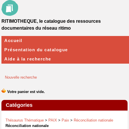
RITIMOTHEQUE, le catalogue des ressources
documentaires du réseau ritimo
Accueil
Présentation du catalogue
Aide à la recherche
Nouvelle recherche
Catégories
Thésaurus Thématique
>
PAIX
>
Paix
>
Réconciliation nationale
Réconciliation nationale