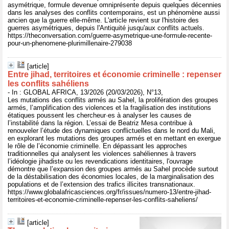
asymétrique, formule devenue omniprésente depuis quelques décennies
dans les analyses des conflits contemporains, est un phénomène aussi
ancien que la guerre elle-même. L'article revient sur l'histoire des
guerres asymétriques, depuis l'Antiquité jusqu'aux conflits actuels.
https://theconversation.com/guerre-asymetrique-une-formule-recente-
pour-un-phenomene-plurimillenaire-279038
[article]
Entre jihad, territoires et économie criminelle : repenser
les conflits sahéliens
- In : GLOBAL AFRICA, 13/2026 (20/03/2026), N°13,
Les mutations des conflits armés au Sahel, la prolifération des groupes
armés, l’amplification des violences et la fragilisation des institutions
étatiques poussent les chercheur·es à analyser les causes de
l’instabilité dans la région. L’essai de Beatriz Mesa contribue à
renouveler l’étude des dynamiques conflictuelles dans le nord du Mali,
en explorant les mutations des groupes armés et en mettant en exergue
le rôle de l’économie criminelle. En dépassant les approches
traditionnelles qui analysent les violences sahéliennes à travers
l’idéologie jihadiste ou les revendications identitaires, l'ouvrage
démontre que l’expansion des groupes armés au Sahel procède surtout
de la déstabilisation des économies locales, de la marginalisation des
populations et de l’extension des trafics illicites transnationaux.
https://www.globalafricasciences.org/fr/issues/numero-13/entre-jihad-
territoires-et-economie-criminelle-repenser-les-conflits-saheliens/
[article]