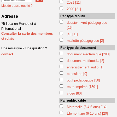
2021
[11]
Mot de passe oublié ?
2020
[21]
Adresse
Par type d'outil
dossier, livret pédagogique
75 lieux en France et à
[16]
l'international
Consulter la carte des membres
jeu
[11]
et relais
mallette pédagogique
[2]
Par type de document
Une remarque ? Une question ?
contact
document électronique
[200]
document multimédia
[2]
enregistrement audio
[1]
exposition
[9]
outil pédagogique
[30]
texte imprimé
[1391]
vidéo
[80]
Par public cible
Maternelle (3-4-5 ans)
[14]
Élémentaire (6-10 ans)
[20]