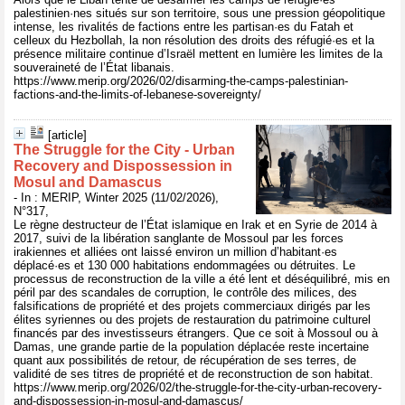
palestinien·nes situés sur son territoire, sous une pression géopolitique
intense, les rivalités de factions entre les partisan·es du Fatah et
celleux du Hezbollah, la non résolution des droits des réfugié·es et la
présence militaire continue d’Israël mettent en lumière les limites de la
souveraineté de l’État libanais.
https://www.merip.org/2026/02/disarming-the-camps-palestinian-
factions-and-the-limits-of-lebanese-sovereignty/
[article]
The Struggle for the City - Urban
Recovery and Dispossession in
Mosul and Damascus
- In : MERIP, Winter 2025 (11/02/2026),
N°317,
Le règne destructeur de l’État islamique en Irak et en Syrie de 2014 à
2017, suivi de la libération sanglante de Mossoul par les forces
irakiennes et alliées ont laissé environ un million d’habitant·es
déplacé·es et 130 000 habitations endommagées ou détruites. Le
processus de reconstruction de la ville a été lent et déséquilibré, mis en
péril par des scandales de corruption, le contrôle des milices, des
falsifications de propriété et des projets commerciaux dirigés par les
élites syriennes ou des projets de restauration du patrimoine culturel
financés par des investisseurs étrangers. Que ce soit à Mossoul ou à
Damas, une grande partie de la population déplacée reste incertaine
quant aux possibilités de retour, de récupération de ses terres, de
validité de ses titres de propriété et de reconstruction de son habitat.
https://www.merip.org/2026/02/the-struggle-for-the-city-urban-recovery-
and-dispossession-in-mosul-and-damascus/