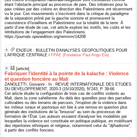
étant l’obstacle principal au processus de paix. Des initiatives pour la
paix créées par des colons en direction des Palestiniens ont récemment
vu le jour. Ces mouvements s’inscrivent dans la critique du paradigme
de la séparation prôné par la gauche sioniste et promeuvent la
coexistence d’Israéliens et Palestiniens sur la totalité de la terre. À
partir d’une étude de cas, cet article explore les motifs, les coûts et les
rétributions de l’engagement des Palestiniens.
https://journals.openedition.org/remmm/14208
ENJEUX : BULLETIN D'ANALYSES GEOPOLITIQUES POUR
L'AFRIQUE CENTRALE
/
FPAE (Fondation Paul Ango Ela)
[article]
Fabriquer l'identité à la pointe de la kalache : Violence
et question foncière au Mali
ZANOLETTI, Giovanni - In : REVUE INTERNATIONALE DES ETUDES
DU DEVELOPPEMENT, 2020-3 (15/10/2020), N°243, P. 39-66
Cet article étudie la configuration de trois cas de conflits violents au
Mali, dans la zone sahélienne. Au delà des querelles pour des parcelles
cultivables ou des terrains de parcours, l'irruption de la violence dans
les milieux ruraux et pastoraux est liée à une remise en question plus
générale des institutions de la "brousse" au sein du processus de
formation de l’État. Les auteurs essaient d'analyser les modalités par
lesquelles la violence est constituée en politique publique, en mobilisant
des répertoires ethniques et religieux, notamment celui du "djihadisme",
à partir des conflits fonciers.