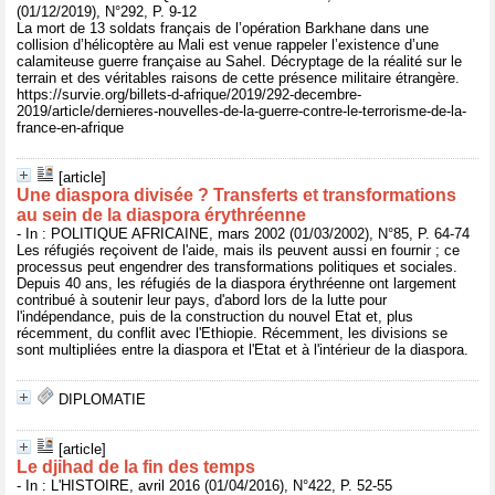
(01/12/2019), N°292, P. 9-12
La mort de 13 soldats français de l’opération Barkhane dans une
collision d’hélicoptère au Mali est venue rappeler l’existence d’une
calamiteuse guerre française au Sahel. Décryptage de la réalité sur le
terrain et des véritables raisons de cette présence militaire étrangère.
https://survie.org/billets-d-afrique/2019/292-decembre-
2019/article/dernieres-nouvelles-de-la-guerre-contre-le-terrorisme-de-la-
france-en-afrique
[article]
Une diaspora divisée ? Transferts et transformations
au sein de la diaspora érythréenne
- In : POLITIQUE AFRICAINE, mars 2002 (01/03/2002), N°85, P. 64-74
Les réfugiés reçoivent de l'aide, mais ils peuvent aussi en fournir ; ce
processus peut engendrer des transformations politiques et sociales.
Depuis 40 ans, les réfugiés de la diaspora érythréenne ont largement
contribué à soutenir leur pays, d'abord lors de la lutte pour
l'indépendance, puis de la construction du nouvel Etat et, plus
récemment, du conflit avec l'Ethiopie. Récemment, les divisions se
sont multipliées entre la diaspora et l'Etat et à l'intérieur de la diaspora.
DIPLOMATIE
[article]
Le djihad de la fin des temps
- In : L'HISTOIRE, avril 2016 (01/04/2016), N°422, P. 52-55