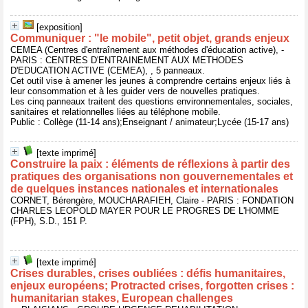
[exposition]
Communiquer : "le mobile", petit objet, grands enjeux
CEMEA (Centres d'entraînement aux méthodes d'éducation active), -
PARIS : CENTRES D'ENTRAINEMENT AUX METHODES
D'EDUCATION ACTIVE (CEMEA), , 5 panneaux.
Cet outil vise à amener les jeunes à comprendre certains enjeux liés à
leur consommation et à les guider vers de nouvelles pratiques.
Les cinq panneaux traitent des questions environnementales, sociales,
sanitaires et relationnelles liées au téléphone mobile.
Public : Collège (11-14 ans);Enseignant / animateur;Lycée (15-17 ans)
[texte imprimé]
Construire la paix : éléments de réflexions à partir des
pratiques des organisations non gouvernementales et
de quelques instances nationales et internationales
CORNET, Bérengère, MOUCHARAFIEH, Claire - PARIS : FONDATION
CHARLES LEOPOLD MAYER POUR LE PROGRES DE L'HOMME
(FPH), S.D., 151 P.
[texte imprimé]
Crises durables, crises oubliées : défis humanitaires,
enjeux européens; Protracted crises, forgotten crises :
humanitarian stakes, European challenges