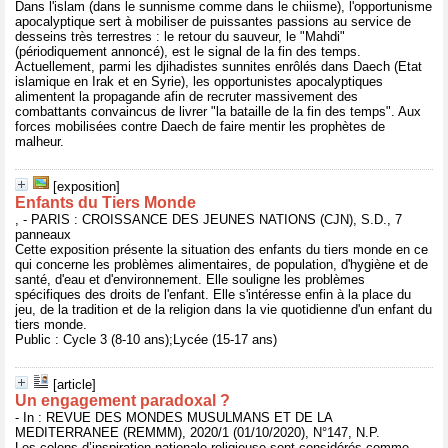
Dans l'islam (dans le sunnisme comme dans le chiisme), l'opportunisme
apocalyptique sert à mobiliser de puissantes passions au service de
desseins très terrestres : le retour du sauveur, le "Mahdi"
(périodiquement annoncé), est le signal de la fin des temps.
Actuellement, parmi les djihadistes sunnites enrôlés dans Daech (Etat
islamique en Irak et en Syrie), les opportunistes apocalyptiques
alimentent la propagande afin de recruter massivement des
combattants convaincus de livrer "la bataille de la fin des temps". Aux
forces mobilisées contre Daech de faire mentir les prophètes de
malheur.
[exposition]
Enfants du Tiers Monde
, - PARIS : CROISSANCE DES JEUNES NATIONS (CJN), S.D., 7
panneaux
Cette exposition présente la situation des enfants du tiers monde en ce
qui concerne les problèmes alimentaires, de population, d'hygiène et de
santé, d'eau et d'environnement. Elle souligne les problèmes
spécifiques des droits de l'enfant. Elle s'intéresse enfin à la place du
jeu, de la tradition et de la religion dans la vie quotidienne d'un enfant du
tiers monde.
Public : Cycle 3 (8-10 ans);Lycée (15-17 ans)
[article]
Un engagement paradoxal ?
- In : REVUE DES MONDES MUSULMANS ET DE LA
MEDITERRANEE (REMMM), 2020/1 (01/10/2020), N°147, N.P.
Les colons d’inspiration nationale-religieuse sont considérés comme