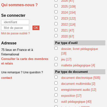
2026
[47]
Qui sommes-nous ?
2025
[109]
2024
[154]
Se connecter
2023
[122]
2022
[114]
2021
[47]
Mot de passe oublié ?
2020
[67]
Adresse
Par type d'outil
dossier, livret pédagogique
75 lieux en France et à
[18]
l'international
Consulter la carte des membres
jeu
[17]
et relais
mallette pédagogique
[4]
Par type de document
Une remarque ? Une question ?
contact
document électronique
[505]
document multimédia
[2]
enregistrement audio
[12]
exposition
[17]
outil pédagogique
[40]