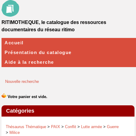
RITIMOTHEQUE, le catalogue des ressources
documentaires du réseau ritimo
Accueil
Présentation du catalogue
Aide à la recherche
Nouvelle recherche
Catégories
Thésaurus Thématique
>
PAIX
>
Conflit
>
Lutte armée
>
Guerre
>
Milice