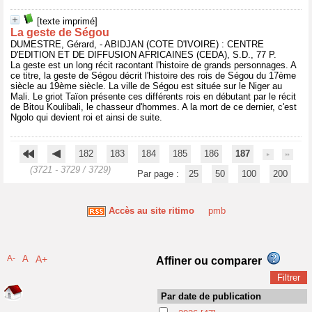
[texte imprimé]
La geste de Ségou
DUMESTRE, Gérard, - ABIDJAN (COTE D'IVOIRE) : CENTRE
D'EDITION ET DE DIFFUSION AFRICAINES (CEDA), S.D., 77 P.
La geste est un long récit racontant l'histoire de grands personnages. A
ce titre, la geste de Ségou décrit l'histoire des rois de Ségou du 17ème
siècle au 19ème siècle. La ville de Ségou est située sur le Niger au
Mali. Le griot Taïon présente ces différents rois en débutant par le récit
de Bitou Koulibali, le chasseur d'hommes. A la mort de ce dernier, c'est
Ngolo qui devient roi et ainsi de suite.
182
183
184
185
186
187
(3721 - 3729 / 3729)
Par page :
25
50
100
200
Accès au site ritimo
pmb
A-
A
A+
Affiner ou comparer
Par date de publication