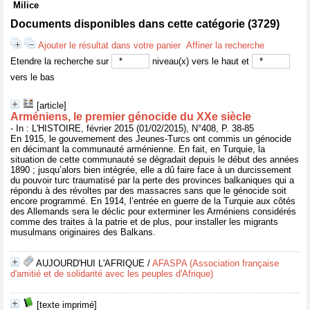
Milice
Documents disponibles dans cette catégorie (
3729
)
Ajouter le résultat dans votre panier
Affiner la recherche
Etendre la recherche sur
niveau(x) vers le haut et
vers le bas
[article]
Arméniens, le premier génocide du XXe siècle
- In : L'HISTOIRE, février 2015 (01/02/2015), N°408, P. 38-85
En 1915, le gouvernement des Jeunes-Turcs ont commis un génocide
en décimant la communauté arménienne. En fait, en Turquie, la
situation de cette communauté se dégradait depuis le début des années
1890 ; jusqu’alors bien intégrée, elle a dû faire face à un durcissement
du pouvoir turc traumatisé par la perte des provinces balkaniques qui a
répondu à des révoltes par des massacres sans que le génocide soit
encore programmé. En 1914, l’entrée en guerre de la Turquie aux côtés
des Allemands sera le déclic pour exterminer les Arméniens considérés
comme des traites à la patrie et de plus, pour installer les migrants
musulmans originaires des Balkans.
AUJOURD'HUI L'AFRIQUE
/
AFASPA (Association française
d'amitié et de solidarité avec les peuples d'Afrique)
[texte imprimé]