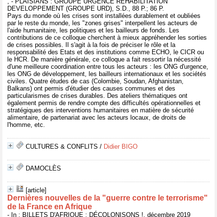
, - PLAISIANS : GROUPE URGENCE REHABILITATION
DEVELOPPEMENT (GROUPE URD), S.D., 88 P.; 86 P.
Pays du monde où les crises sont installées durablement et oubliées
par le reste du monde, les "zones grises" interpellent les acteurs de
l'aide humanitaire, les politiques et les bailleurs de fonds. Les
contributions de ce colloque cherchent à mieux appréhender les sorties
de crises possibles. Il s'agit à la fois de préciser le rôle et la
responsabilité des Etats et des institutions comme ECHO, le CICR ou
le HCR. De manière générale, ce colloque a fait ressortir la nécessité
d'une meilleure coordination entre tous les acteurs : les ONG d'urgence,
les ONG de développement, les bailleurs internationaux et les sociétés
civiles. Quatre études de cas (Colombie, Soudan, Afghanistan,
Balkans) ont permis d'étudier des causes communes et des
particularismes de crises durables. Des ateliers thématiques ont
également permis de rendre compte des difficultés opérationnelles et
stratégiques des interventions humanitaires en matière de sécurité
alimentaire, de partenariat avec les acteurs locaux, de droits de
l'homme, etc.
CULTURES & CONFLITS
/
Didier BIGO
DAMOCLÈS
[article]
Dernières nouvelles de la "guerre contre le terrorisme"
de la France en Afrique
- In : BILLETS D'AFRIQUE : DÉCOLONISONS !, décembre 2019