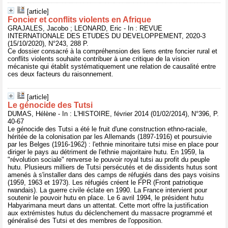
[article]
Foncier et conflits violents en Afrique
GRAJALES, Jacobo ; LEONARD, Eric - In : REVUE
INTERNATIONALE DES ETUDES DU DEVELOPPEMENT, 2020-3
(15/10/2020), N°243, 288 P.
Ce dossier consacré à la compréhension des liens entre foncier rural et
conflits violents souhaite contribuer à une critique de la vision
mécaniste qui établit systématiquement une relation de causalité entre
ces deux facteurs du raisonnement.
[article]
Le génocide des Tutsi
DUMAS, Hélène - In : L'HISTOIRE, février 2014 (01/02/2014), N°396, P.
40-67
Le génocide des Tutsi a été le fruit d'une construction ethno-raciale,
héritée de la colonisation par les Allemands (1897-1916) et poursuivie
par les Belges (1916-1962) : l'ethnie minoritaire tutsi mise en place pour
diriger le pays au détriment de l'ethnie majoritaire hutu. En 1959, la
"révolution sociale" renverse le pouvoir royal tutsi au profit du peuple
hutu. Plusieurs milliers de Tutsi persécutés et de dissidents hutus sont
amenés à s'installer dans des camps de réfugiés dans des pays voisins
(1959, 1963 et 1973). Les réfugiés créent le FPR (Front patriotique
rwandais). La guerre civile éclate en 1990. La France intervient pour
soutenir le pouvoir hutu en place. Le 6 avril 1994, le président hutu
Habyarimana meurt dans un attentat. Cette mort offre la justification
aux extrémistes hutus du déclenchement du massacre programmé et
généralisé des Tutsi et des membres de l'opposition.