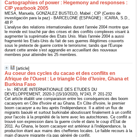
Cartographies of power : Hegemony and responses :
CIP yearbook 2005
MESA, Manuela, GONZALEZ BUSTELO, Mabel ; CIP (Centro de
investigación para la paz) - BARCELONE (ESPAGNE) : ICARIA, S.D.,
48 P.
L'analyse des relations internationales durant l'année 2004 montre que
le monde est touché par des crises et des conflits complexes visant à
augmenter la suprématie des Etats Unis. Mais l'année 2004 a aussi
fragmenté les Etats-Unis du fait de ses guerres illégitimes couverts
sous le pretexte de guerre contre le terrorisme; tandis que l'Europe
durant cette année s'est aggrandie en accueillant des nouveaux
membres pour atteindre les 25 membres.
[article]
Au coeur des cycles du cacao et des conflits en
Afrique de l'Ouest : Le triangle Côte d'Ivoire, Ghana et
Burkina Faso
- In : REVUE INTERNATIONALE DES ETUDES DU
DEVELOPPEMENT, 2020-3 (15/10/2020), N°243, P. 201-232
Cet article établit une comparaison entre les conséquences des boom
cacaoyers en Côte d'Ivoire et au Ghana. En Côte d'Ivoire, le premier
boom cacaoyer a eu lieu après l'indépendance. Il a attiré un flux de
migrants baoulé et surtout burkinabé aboutissant finalement à un conflit
pour l'accès à la propriété de la terre avec les autochtones. Ce conflit a
trouvé son expression dans la guerre civile et dans le coup d’État de
2011. Au Ghana, le boom cacaoyer est antérieur à l'indépendance, la
production étant aux mains des chefferies locales. Le faible recours à la
main d’œuvre migrante n'a pas généré de conflit.