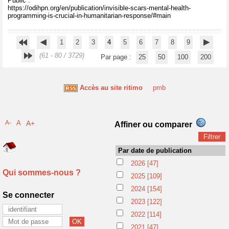
Public :
https://odihpn.org/en/publication/invisible-scars-mental-health-
programming-is-crucial-in-humanitarian-response/#main
1
2
3
4
5
6
7
8
9
(61 - 80 / 3729)
Par page :
25
50
100
200
Accès au site ritimo
pmb
A-
A
A+
Affiner ou comparer
Par date de publication
2026
[47]
Qui sommes-nous ?
2025
[109]
2024
[154]
Se connecter
2023
[122]
2022
[114]
2021
[47]