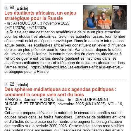
[article]
Les étudiants africains, un enjeu
stratégique pour la Russie
- In : AFRIQUE XXI, 3 novembre 2025
(03/11/2025), 03/11/2025,
La Russie est une destination académique de plus en plus attractive
pour les étudiant·es africain·es. Selon les autorités russes, leur nombre
dépasserait celui de l’époque soviétique. Dans le contexte international
actuel tendu, les étudiant·es africain·es constituent un levier d’influence
de plus en plus précieux pour le Kremlin. Par ailleurs, depuis le début
de l’invasion de l’Ukraine, la contribution des étudiant·es africain·es à
l’effort de guerre est parfois directe (étudiant·es inscrit·es dans les
académies militaires russes et intégration de soldat·es africain·es dans
l’armée russe). https://afriquexxi.info/Les-etudiants-africains-un-enjeu-
strategique-pour-la-Russie
[article]
Des sphères médiatiques aux agendas politiques :
comment la coupe rase sort du bois
MARAGE, Damien ; RICHOU, Elsa - In : DEVELOPPEMENT
DURABLE ET TERRITOIRES, novembre 2025 (03/11/2025), VOL. 16,
N°2,
Cet article propose d’évaluer la nature et le niveau des conflits sur les
coupes rases dans les forêts françaises. L’analyse de pétitions en ligne
et d’articles de la presse écrite montre une augmentation significative
des conflits sur la période 2000-2023. Cette médiatisation rend visibles
des protestations anciennes, qui visent à une repolitisation des enjeux