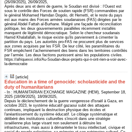
(26/09/2025), 26/09/2025,
Après deux ans et demi de guerre, le Soudan est divisé : l’Ouest est
sous le contrôle des Forces de soutien rapide (FSR) commandées par
le général Mohamed Hamdan Dogolo, dit Hemetti, et le reste du pays
est aux mains des Forces armées soudanaises (FAS) dirigées par le
général Abdel Fattah al-Burhane. Malgré une façade de réconciliation
politique, les deux gouvernements parallèles récemment installés
manquent de légitimité démocratique. Selon le chercheur soudanais
Hamid Khalafallah, le risque existe qu'ils parviennent à cimenter la
partition du pays. Les autorités pro-FAS ne procurent plus de services
aux zones acquises par les FSR. De leur côté, les paramilitaires du
FSR empêchent l’acheminement des biens dans les territoires contrôlés
par l’armée. Les deux factions punissent ainsi les populations civiles.
https://afriquexxi.info/Au-Soudan-deux-projets-qui-n-ont-rien-a-voir-avec-
la-democratie
[article]
Education in a time of genocide: scholasticide and the
duty of humanitarians
- In : HUMANITARIAN EXCHANGE MAGAZINE (HEM), September 18,
2025 (18/09/2025), 18/09/2025,
Depuis le déclenchement de la guerre vengeresse d'Israël à Gaza, en
octobre 2023, le système éducatif gazaoui subit des attaques
continues, impliquant la destruction physique des écoles et
l'anéantissement du système éducatif. Le ciblage systématique et
délibéré des institutions culturelles s'inscrit dans une stratégie
israélienne plus large visant non seulement à détruire les
infrastructures, mais aussi à démanteler le tissu intellectuel, civique et
social du peuple palestinien, sa mémoire et son patrimoine culturel. Ce