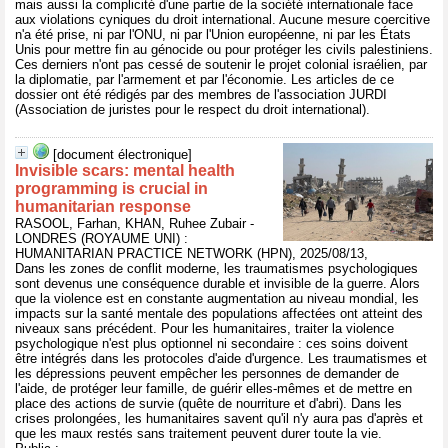
mais aussi la complicité d'une partie de la société internationale face
aux violations cyniques du droit international. Aucune mesure coercitive
n'a été prise, ni par l'ONU, ni par l'Union européenne, ni par les États
Unis pour mettre fin au génocide ou pour protéger les civils palestiniens.
Ces derniers n'ont pas cessé de soutenir le projet colonial israélien, par
la diplomatie, par l'armement et par l'économie. Les articles de ce
dossier ont été rédigés par des membres de l'association JURDI
(Association de juristes pour le respect du droit international).
[document électronique]
Invisible scars: mental health
programming is crucial in
humanitarian response
RASOOL, Farhan, KHAN, Ruhee Zubair -
LONDRES (ROYAUME UNI) :
HUMANITARIAN PRACTICE NETWORK (HPN), 2025/08/13,
Dans les zones de conflit moderne, les traumatismes psychologiques
sont devenus une conséquence durable et invisible de la guerre. Alors
que la violence est en constante augmentation au niveau mondial, les
impacts sur la santé mentale des populations affectées ont atteint des
niveaux sans précédent. Pour les humanitaires, traiter la violence
psychologique n'est plus optionnel ni secondaire : ces soins doivent
être intégrés dans les protocoles d'aide d'urgence. Les traumatismes et
les dépressions peuvent empêcher les personnes de demander de
l'aide, de protéger leur famille, de guérir elles-mêmes et de mettre en
place des actions de survie (quête de nourriture et d'abri). Dans les
crises prolongées, les humanitaires savent qu'il n'y aura pas d'après et
que les maux restés sans traitement peuvent durer toute la vie.