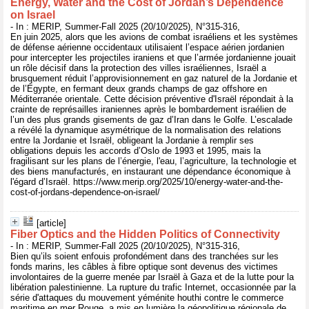
Energy, Water and the Cost of Jordan’s Dependence
on Israel
- In : MERIP, Summer-Fall 2025 (20/10/2025), N°315-316,
En juin 2025, alors que les avions de combat israéliens et les systèmes
de défense aérienne occidentaux utilisaient l’espace aérien jordanien
pour intercepter les projectiles iraniens et que l’armée jordanienne jouait
un rôle décisif dans la protection des villes israéliennes, Israël a
brusquement réduit l’approvisionnement en gaz naturel de la Jordanie et
de l’Égypte, en fermant deux grands champs de gaz offshore en
Méditerranée orientale. Cette décision préventive d'Israël répondait à la
crainte de représailles iraniennes après le bombardement israélien de
l’un des plus grands gisements de gaz d’Iran dans le Golfe. L’escalade
a révélé la dynamique asymétrique de la normalisation des relations
entre la Jordanie et Israël, obligeant la Jordanie à remplir ses
obligations depuis les accords d’Oslo de 1993 et 1995, mais la
fragilisant sur les plans de l’énergie, l'eau, l’agriculture, la technologie et
des biens manufacturés, en instaurant une dépendance économique à
l'égard d’Israël. https://www.merip.org/2025/10/energy-water-and-the-
cost-of-jordans-dependence-on-israel/
[article]
Fiber Optics and the Hidden Politics of Connectivity
- In : MERIP, Summer-Fall 2025 (20/10/2025), N°315-316,
Bien qu’ils soient enfouis profondément dans des tranchées sur les
fonds marins, les câbles à fibre optique sont devenus des victimes
involontaires de la guerre menée par Israël à Gaza et de la lutte pour la
libération palestinienne. La rupture du trafic Internet, occasionnée par la
série d'attaques du mouvement yéménite houthi contre le commerce
maritime en mer Rouge, a mis en lumière la géopolitique régionale de