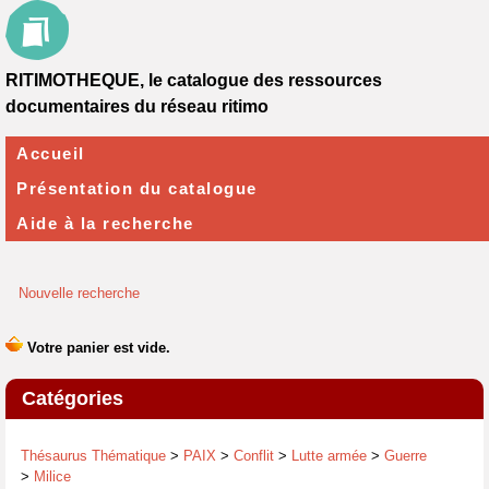
RITIMOTHEQUE, le catalogue des ressources
documentaires du réseau ritimo
Accueil
Présentation du catalogue
Aide à la recherche
Nouvelle recherche
Catégories
Thésaurus Thématique
>
PAIX
>
Conflit
>
Lutte armée
>
Guerre
>
Milice