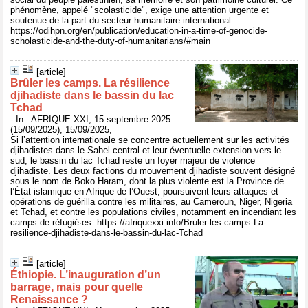
phénomène, appelé "scolasticide", exige une attention urgente et
soutenue de la part du secteur humanitaire international.
https://odihpn.org/en/publication/education-in-a-time-of-genocide-
scholasticide-and-the-duty-of-humanitarians/#main
[article]
Brûler les camps. La résilience
djihadiste dans le bassin du lac
Tchad
- In : AFRIQUE XXI, 15 septembre 2025
(15/09/2025), 15/09/2025,
Si l’attention internationale se concentre actuellement sur les activités
djihadistes dans le Sahel central et leur éventuelle extension vers le
sud, le bassin du lac Tchad reste un foyer majeur de violence
djihadiste. Les deux factions du mouvement djihadiste souvent désigné
sous le nom de Boko Haram, dont la plus violente est la Province de
l’État islamique en Afrique de l’Ouest, poursuivent leurs attaques et
opérations de guérilla contre les militaires, au Cameroun, Niger, Nigeria
et Tchad, et contre les populations civiles, notamment en incendiant les
camps de réfugié·es. https://afriquexxi.info/Bruler-les-camps-La-
resilience-djihadiste-dans-le-bassin-du-lac-Tchad
[article]
Éthiopie. L’inauguration d’un
barrage, mais pour quelle
Renaissance ?