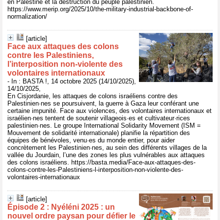
en Palestine et la destruction du peuple palestinien.
https://www.merip.org/2025/10/the-military-industrial-backbone-of-
normalization/
[article]
Face aux attaques des colons
contre les Palestiniens,
l’interposition non-violente des
volontaires internationaux
- In : BASTA !, 14 octobre 2025 (14/10/2025),
14/10/2025,
En Cisjordanie, les attaques de colons israéliens contre des
Palestinien·nes se poursuivent, la guerre à Gaza leur conférant une
certaine impunité. Face aux violences, des volontaires internationaux et
israélien·nes tentent de soutenir villageois·es et cultivateur·rices
palestinien·nes. Le groupe International Solidarity Movement (ISM =
Mouvement de solidarité internationale) planifie la répartition des
équipes de bénévoles, venu·es du monde entier, pour aider
concrètement les Palestinien·nes, au sein des différents villages de la
vallée du Jourdain, l’une des zones les plus vulnérables aux attaques
des colons israéliens. https://basta.media/Face-aux-attaques-des-
colons-contre-les-Palestiniens-l-interposition-non-violente-des-
volontaires-internationaux
[article]
Épisode 2 : Nyéléni 2025 : un
nouvel ordre paysan pour défier le