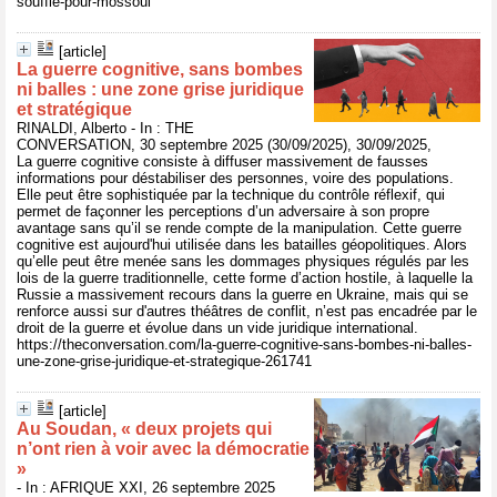
souffle-pour-mossoul
[article]
La guerre cognitive, sans bombes
ni balles : une zone grise juridique
et stratégique
RINALDI, Alberto - In : THE
CONVERSATION, 30 septembre 2025 (30/09/2025), 30/09/2025,
La guerre cognitive consiste à diffuser massivement de fausses
informations pour déstabiliser des personnes, voire des populations.
Elle peut être sophistiquée par la technique du contrôle réflexif, qui
permet de façonner les perceptions d’un adversaire à son propre
avantage sans qu’il se rende compte de la manipulation. Cette guerre
cognitive est aujourd'hui utilisée dans les batailles géopolitiques. Alors
qu’elle peut être menée sans les dommages physiques régulés par les
lois de la guerre traditionnelle, cette forme d’action hostile, à laquelle la
Russie a massivement recours dans la guerre en Ukraine, mais qui se
renforce aussi sur d'autres théâtres de conflit, n’est pas encadrée par le
droit de la guerre et évolue dans un vide juridique international.
https://theconversation.com/la-guerre-cognitive-sans-bombes-ni-balles-
une-zone-grise-juridique-et-strategique-261741
[article]
Au Soudan, « deux projets qui
n’ont rien à voir avec la démocratie
»
- In : AFRIQUE XXI, 26 septembre 2025