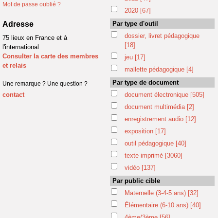
Mot de passe oublié ?
2020
[67]
Adresse
Par type d'outil
dossier, livret pédagogique
75 lieux en France et à
[18]
l'international
Consulter la carte des membres
jeu
[17]
et relais
mallette pédagogique
[4]
Par type de document
Une remarque ? Une question ?
contact
document électronique
[505]
document multimédia
[2]
enregistrement audio
[12]
exposition
[17]
outil pédagogique
[40]
texte imprimé
[3060]
vidéo
[137]
Par public cible
Maternelle (3-4-5 ans)
[32]
Élémentaire (6-10 ans)
[40]
4ème/3ème
[56]