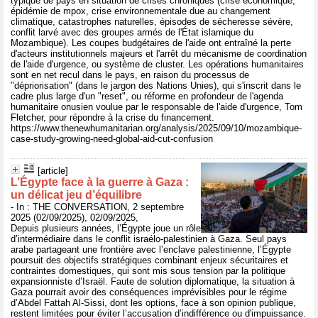
typique de pays en situation de crises chroniques (crise économique,
épidémie de mpox, crise environnementale due au changement
climatique, catastrophes naturelles, épisodes de sécheresse sévère,
conflit larvé avec des groupes armés de l'État islamique du
Mozambique). Les coupes budgétaires de l'aide ont entraîné la perte
d'acteurs institutionnels majeurs et l'arrêt du mécanisme de coordination
de l'aide d'urgence, ou système de cluster. Les opérations humanitaires
sont en net recul dans le pays, en raison du processus de
"dépriorisation" (dans le jargon des Nations Unies), qui s'inscrit dans le
cadre plus large d'un "reset", ou réforme en profondeur de l'agenda
humanitaire onusien voulue par le responsable de l'aide d'urgence, Tom
Fletcher, pour répondre à la crise du financement.
https://www.thenewhumanitarian.org/analysis/2025/09/10/mozambique-
case-study-growing-need-global-aid-cut-confusion
[article]
L’Égypte face à la guerre à Gaza :
un délicat jeu d’équilibre
- In : THE CONVERSATION, 2 septembre
2025 (02/09/2025), 02/09/2025,
Depuis plusieurs années, l’Égypte joue un rôle
d’intermédiaire dans le conflit israélo-palestinien à Gaza. Seul pays
arabe partageant une frontière avec l’enclave palestinienne, l’Égypte
poursuit des objectifs stratégiques combinant enjeux sécuritaires et
contraintes domestiques, qui sont mis sous tension par la politique
expansionniste d’Israël. Faute de solution diplomatique, la situation à
Gaza pourrait avoir des conséquences imprévisibles pour le régime
d’Abdel Fattah Al-Sissi, dont les options, face à son opinion publique,
restent limitées pour éviter l’accusation d’indifférence ou d'impuissance.