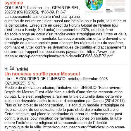
système
COULIBALY, Ibrahima - In : GRAIN DE SEL,
2025/2 (09/10/2025), N°88-89, P. 6-7
La souveraineté alimentaire n’est pas qu’une
question de nourriture : c’est aussi une bataille pour la paix, la justice et
la démocratie. Enregistré en direct du Forum Global de Nyéléni (qui
s'est tenu à Kandy, Sri Lanka) en septembre 2025, ce deuxième
épisode plonge au cœur d’un rendez-vous stratégique des luttes et de la
résistance paysanne mondiale. La souveraineté alimentaire devient une
stratégie de justice sociale pour changer les règles du jeu du système
dominant et lutter contre les dynamiques de conflits et d’accaparements
de terre qui frappent les populations paysannes. https://www.inter-
reseaux.org/wp-content/uploads/grain-de-sel/GDS88-89-EP2.pdf
[article]
Un nouveau souffle pour Mossoul
- In : LE COURRIER DE L'UNESCO, octobre-décembre 2025
(02/10/2025), S.N.,
Modèle de rénovation urbaine, l’initiative de l’UNESCO "Faire revivre
l’esprit de Mossoul" est allée bien au-delà d’une simple reconstruction
du bâti. Elle s'est employée à ranimer la vie culturelle dans cette ville
irakienne dévastée après trois ans d’occupation par Daech (2014-2017).
Plus qu’un projet de reconstruction, il s’agit d’un modèle stratégique de
réconciliation, de consolidation de la paix et de diplomatie culturelle.
Cette initiative, qui place le patrimoine au cœur du redressement post-
conflit, a aussi pour vocation de favoriser la cohésion sociale, la lutte
contre l’extrémisme religieux et la reconstruction de l’identité
symbolique de la ville. https://courier.unesco.org/fr/articles/un-nouveau-