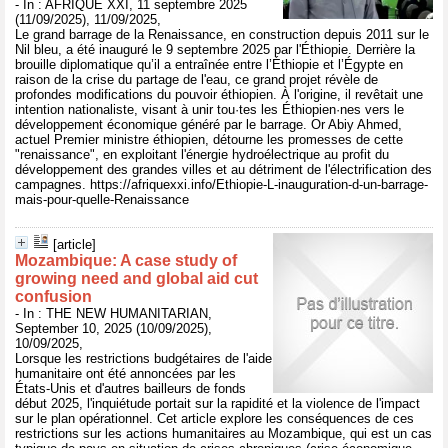
- In : AFRIQUE XXI, 11 septembre 2025
(11/09/2025), 11/09/2025,
Le grand barrage de la Renaissance, en construction depuis 2011 sur le
Nil bleu, a été inauguré le 9 septembre 2025 par l'Éthiopie. Derrière la
brouille diplomatique qu’il a entraînée entre l’Éthiopie et l’Égypte en
raison de la crise du partage de l'eau, ce grand projet révèle de
profondes modifications du pouvoir éthiopien. À l'origine, il revêtait une
intention nationaliste, visant à unir tou·tes les Éthiopien·nes vers le
développement économique généré par le barrage. Or Abiy Ahmed,
actuel Premier ministre éthiopien, détourne les promesses de cette
"renaissance", en exploitant l'énergie hydroélectrique au profit du
développement des grandes villes et au détriment de l'électrification des
campagnes. https://afriquexxi.info/Ethiopie-L-inauguration-d-un-barrage-
mais-pour-quelle-Renaissance
[article]
Mozambique: A case study of
growing need and global aid cut
confusion
- In : THE NEW HUMANITARIAN,
September 10, 2025 (10/09/2025),
10/09/2025,
Lorsque les restrictions budgétaires de l'aide
humanitaire ont été annoncées par les
États-Unis et d'autres bailleurs de fonds
début 2025, l'inquiétude portait sur la rapidité et la violence de l'impact
sur le plan opérationnel. Cet article explore les conséquences de ces
restrictions sur les actions humanitaires au Mozambique, qui est un cas