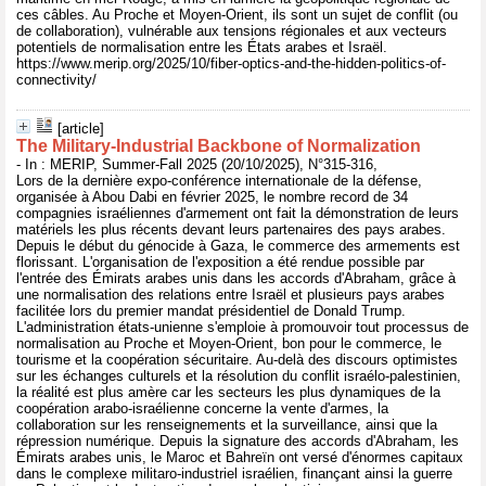
ces câbles. Au Proche et Moyen-Orient, ils sont un sujet de conflit (ou
de collaboration), vulnérable aux tensions régionales et aux vecteurs
potentiels de normalisation entre les États arabes et Israël.
https://www.merip.org/2025/10/fiber-optics-and-the-hidden-politics-of-
connectivity/
[article]
The Military-Industrial Backbone of Normalization
- In : MERIP, Summer-Fall 2025 (20/10/2025), N°315-316,
Lors de la dernière expo-conférence internationale de la défense,
organisée à Abou Dabi en février 2025, le nombre record de 34
compagnies israéliennes d'armement ont fait la démonstration de leurs
matériels les plus récents devant leurs partenaires des pays arabes.
Depuis le début du génocide à Gaza, le commerce des armements est
florissant. L'organisation de l'exposition a été rendue possible par
l'entrée des Émirats arabes unis dans les accords d'Abraham, grâce à
une normalisation des relations entre Israël et plusieurs pays arabes
facilitée lors du premier mandat présidentiel de Donald Trump.
L'administration états-unienne s'emploie à promouvoir tout processus de
normalisation au Proche et Moyen-Orient, bon pour le commerce, le
tourisme et la coopération sécuritaire. Au-delà des discours optimistes
sur les échanges culturels et la résolution du conflit israélo-palestinien,
la réalité est plus amère car les secteurs les plus dynamiques de la
coopération arabo-israélienne concerne la vente d'armes, la
collaboration sur les renseignements et la surveillance, ainsi que la
répression numérique. Depuis la signature des accords d'Abraham, les
Émirats arabes unis, le Maroc et Bahreïn ont versé d'énormes capitaux
dans le complexe militaro-industriel israélien, finançant ainsi la guerre