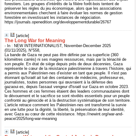
forestiers. Les groupes d’intérêts de la filière forêt-bois tentent de
préserver les règles du jeu économique, alors que les associations
environnementales cherchent à faire évoluer les normes de gestion
forestière en investissant les instances de négociation.
https://journals.openedition.org/developpementdurable/26767
[article]
The Long War for Meaning
- In : NEW INTERNATIONALIST, November-December 2025
(01/11/2025), N°558,
La bande de Gaza ne peut pas être définie par sa superficie (360
kilomètres carrés) ni ses maigres ressources, mais par la ténacité de
son peuple. En état de siège depuis près de deux décennies, Gaza
représente le cœur de la résistance palestinienne à travers l’histoire, qui
a permis aux Palestinien·nes d’exister en tant que peuple. Il n'est pas
étonnant qu'Israël ait tué des centaines de médecins, professeur·es,
journalistes, toutes personnes qui œuvraient à la défense des
gazaoui·es, depuis l'assaut vengeur d'Israël sur Gaza en octobre 2023.
Ces hommes et ces femmes étaient des leaders communautaires dont
le dévouement et le sacrifice se sont révélés essentiels pour un peuple
confronté au génocide et à la destruction systématique de son territoire.
L'article retrace comment les Palestinien·nes ont transformé la survie
en une lutte pour la dignité, la liberté, la préservation de leur identité,
avec Gaza au cœur de cette résistance. https://newint.org/war-and-
peace/2025/long-war-meaning
[article]