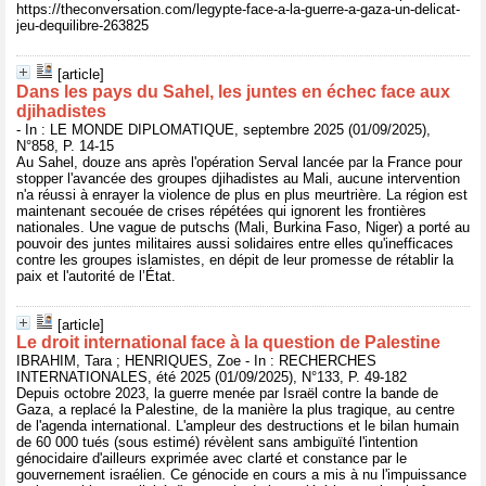
https://theconversation.com/legypte-face-a-la-guerre-a-gaza-un-delicat-
jeu-dequilibre-263825
[article]
Dans les pays du Sahel, les juntes en échec face aux
djihadistes
- In : LE MONDE DIPLOMATIQUE, septembre 2025 (01/09/2025),
N°858, P. 14-15
Au Sahel, douze ans après l'opération Serval lancée par la France pour
stopper l'avancée des groupes djihadistes au Mali, aucune intervention
n'a réussi à enrayer la violence de plus en plus meurtrière. La région est
maintenant secouée de crises répétées qui ignorent les frontières
nationales. Une vague de putschs (Mali, Burkina Faso, Niger) a porté au
pouvoir des juntes militaires aussi solidaires entre elles qu'inefficaces
contre les groupes islamistes, en dépit de leur promesse de rétablir la
paix et l'autorité de l’État.
[article]
Le droit international face à la question de Palestine
IBRAHIM, Tara ; HENRIQUES, Zoe - In : RECHERCHES
INTERNATIONALES, été 2025 (01/09/2025), N°133, P. 49-182
Depuis octobre 2023, la guerre menée par Israël contre la bande de
Gaza, a replacé la Palestine, de la manière la plus tragique, au centre
de l'agenda international. L'ampleur des destructions et le bilan humain
de 60 000 tués (sous estimé) révèlent sans ambiguïté l'intention
génocidaire d'ailleurs exprimée avec clarté et constance par le
gouvernement israélien. Ce génocide en cours a mis à nu l'impuissance