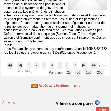
des cycles de vulnérabilité qui sapent les
moyens de subsistance des populations et
menacent des systèmes de gouvernance
déjà fragiles. Les phénomènes climatiques
extrêmes interagissent avec la faiblesse des institutions et l’insécurité,
touchant particulièrement les femmes, les jeunes et les personnes
déplacées. Pourtant, ces groupes sociaux sont également au cœur de
la résilience, pour l’adaptation au changement climatique, la
consolidation de la paix et la médiation. Les évaluations pilotées par
Oxfam International dans cinq pays (Burkina Faso, Tchad, Niger,
Éthiopie et Somalie) confirment que ces crises sont interconnectées et
se renforcent mutuellement.
Public :
https://oxfamilibrary.openrepository.com/bitstream/handle/10546/621782
/dp-local-solutions-global-urgency-13022026-en.pdf?sequence=1
1
2
3
4
5
6
7
(21 -
40 / 1478)
Par page :
25
50
100
200
Accès au site ritimo
pmb
A-
A
A+
Affiner ou comparer