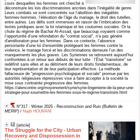
cours desquelles les femmes ont cherché à
déconstruire les lois discriminatoires ancrées dans l’inégalité de genre.
Leurs combats se sont concentrés sur l’abolition des inégalités
femmes-hommes, l’élévation de l’âge du mariage, le droit des tutelles,
entre autres. Les défis sont immenses en raison de l’imbrication des
textes juridiques avec la loi islamique et les coutumes sociales. Or la
chute du régime de Bachar Al-Assad, que beaucoup voyaient comme
l’opportunité d’une refondation du "contrat social", n’a pas généré
d'amélioration pour les femmes. Dans ce contexte, l’absence
persistante d’une loi d’ensemble protégeant les femmes contre la
violence, le mariage forcé et les discriminations demeure l’un des
manquements les plus graves. Les Syriennes se retrouvent aujourd’hui
confrontées à un retour aux débuts de leur lutte : l’État "transitoire" se
redéfinit sans elles et au détriment de leurs droits fondamentaux, de
leur représentation et de leur participation effective. La méthode
fallacieuse de "progression psychologique et sociale" promue par les
autorités religieuses répressives vise à faire accepter à la société la
mise sous contrainte progressive des femmes.
https://alencontre.org/moyenorient/syrie/syrie-lingenierie-de-la-peur-une-
strategie-pour-soumettre-les-femmes-sous-le-regime-transitoire.html
N°317 - Winter 2025 - Reconstruction and Ruin
(Bulletin de
MERIP)
/
Najib HOURANI
[article]
The Struggle for the City - Urban
Recovery and Dispossession in