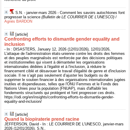
S.N. - janvier-mars 2026 - Comment les savoirs autochtones font
progresser la science
(Bulletin de LE COURRIER DE L'UNESCO)
/
Agnès BARDON
[article]
Confronting efforts to dismantle gender equality and
inclusion
- In : DISASTERS, January 12, 2026 (12/01/2026), 12/01/2026,
L'attaque de l'administration états-unienne contre les droits des femmes
et des peuples marginalisés est renforcée par des décisions politiques
et institutionnelles qui visent à démanteler les organisations
internationales dédiées à l'égalité et à l'inclusion, à réduire le
financement ciblé et désavouer le travail d'égalité de genre et d'inclusion
sociale. Il ne s’agit pas seulement d’ajuster les budgets ou de
supprimer le soutien financier à des organisations internationales jugées
inutiles et dispendieuses, telles que l'ONU Femmes et le Fonds des
Nations Unies pour la population (FNUAP), mais d'affaiblir les
fondements structurels qui protègent et font progresser ces droits.
https://odi.org/en/insights/confronting-efforts-to-dismantle-gender-
equality-and-inclusion/
[article]
Quand la biopiraterie prend racine
JEFFERSON, David - In : LE COURRIER DE L'UNESCO, janvier-mars
2026 (12/01/2026), S.N.,