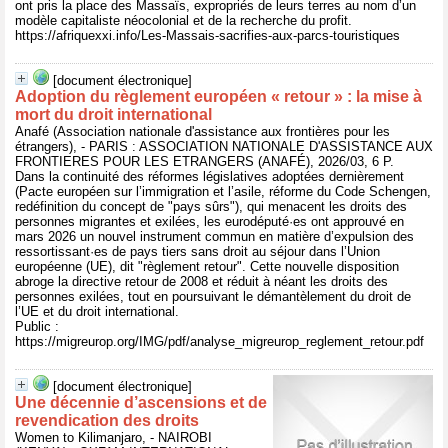
ont pris la place des Massaïs, expropriés de leurs terres au nom d’un
modèle capitaliste néocolonial et de la recherche du profit.
https://afriquexxi.info/Les-Massais-sacrifies-aux-parcs-touristiques
[document électronique]
Adoption du règlement européen « retour » : la mise à
mort du droit international
Anafé (Association nationale d'assistance aux frontières pour les
étrangers), - PARIS : ASSOCIATION NATIONALE D'ASSISTANCE AUX
FRONTIERES POUR LES ETRANGERS (ANAFÉ), 2026/03, 6 P.
Dans la continuité des réformes législatives adoptées dernièrement
(Pacte européen sur l’immigration et l’asile, réforme du Code Schengen,
redéfinition du concept de "pays sûrs"), qui menacent les droits des
personnes migrantes et exilées, les eurodéputé·es ont approuvé en
mars 2026 un nouvel instrument commun en matière d’expulsion des
ressortissant·es de pays tiers sans droit au séjour dans l’Union
européenne (UE), dit "règlement retour". Cette nouvelle disposition
abroge la directive retour de 2008 et réduit à néant les droits des
personnes exilées, tout en poursuivant le démantèlement du droit de
l’UE et du droit international.
Public :
https://migreurop.org/IMG/pdf/analyse_migreurop_reglement_retour.pdf
[document électronique]
Une décennie d’ascensions et de
revendication des droits
Women to Kilimanjaro, - NAIROBI