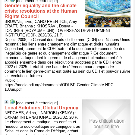
[document électronique]
Gender equality and the climate
crisis: resolutions at the Human
Rights Council
BROWNE, Evie, CANO PRENTICE, Amy ;
CRAFT, Brianna ; KHOSRAVI, Donya -
LONDRES (ROYAUME UNI) : OVERSEAS DEVELOPMENT
INSTITUTE (ODI), 2026/06, 21 P.
Depuis 2008, le Conseil des droits de l'homme (CDH) des Nations Unies
reconnaît les liens entre changement climatique et droits humains.
Cependant, comment le CDH traite-t-il la question interconnectée des
inégalités de genre et du changement climatique ? Ce document
examine la façon dont le genre et le changement climatique ont été
abordés ensemble dans des résolutions adoptées par le CDH entre
2022 et 2025. Il établit une base de référence pour comprendre
comment le lien genre-climat est traité au sein du CDH et pouvoir suivre
les évolutions futures.
Public :
https://media.odi.org/documents/ODI-BP-Gender-Climate-HRC-
18Jun.pdf
[document électronique]
Local Solutions, Global Urgency
NERGHES, Adina, - NAIROBI (KENYA) :
OXFAM INTERNATIONAL, 2026/02, 20 P.
Le changement climatique, les conflits et
l'insécurité socio-politique se conjuguent au
Sahel et dans la Corne de l’Afrique, créant