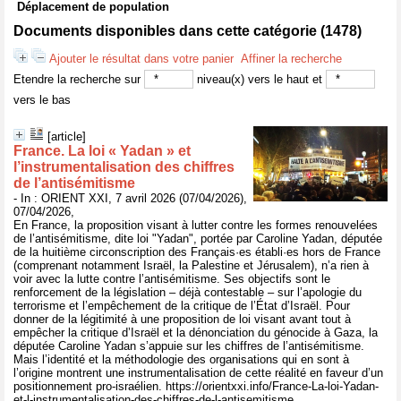
Déplacement de population
Documents disponibles dans cette catégorie (
1478
)
Ajouter le résultat dans votre panier
Affiner la recherche
Etendre la recherche sur
niveau(x) vers le haut et
vers le bas
[article]
France. La loi « Yadan » et
l’instrumentalisation des chiffres
de l’antisémitisme
- In : ORIENT XXI, 7 avril 2026 (07/04/2026),
07/04/2026,
En France, la proposition visant à lutter contre les formes renouvelées
de l’antisémitisme, dite loi "Yadan", portée par Caroline Yadan, députée
de la huitième circonscription des Français·es établi·es hors de France
(comprenant notamment Israël, la Palestine et Jérusalem), n’a rien à
voir avec la lutte contre l’antisémitisme. Ses objectifs sont le
renforcement de la législation – déjà contestable – sur l’apologie du
terrorisme et l’empêchement de la critique de l’État d’Israël. Pour
donner de la légitimité à une proposition de loi visant avant tout à
empêcher la critique d’Israël et la dénonciation du génocide à Gaza, la
députée Caroline Yadan s’appuie sur les chiffres de l’antisémitisme.
Mais l’identité et la méthodologie des organisations qui en sont à
l’origine montrent une instrumentalisation de cette réalité en faveur d’un
positionnement pro-israélien. https://orientxxi.info/France-La-loi-Yadan-
et-l-instrumentalisation-des-chiffres-de-l-antisemitisme