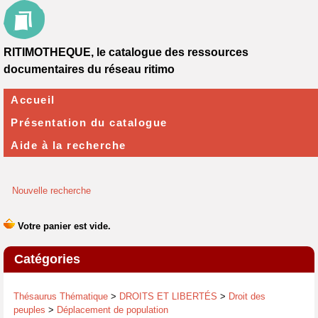
RITIMOTHEQUE, le catalogue des ressources
documentaires du réseau ritimo
Accueil
Présentation du catalogue
Aide à la recherche
Nouvelle recherche
Catégories
Thésaurus Thématique
>
DROITS ET LIBERTÉS
>
Droit des
peuples
>
Déplacement de population