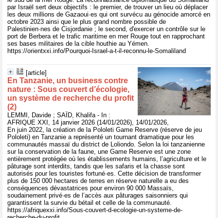
par Israël sert deux objectifs : le premier, de trouver un lieu où déplacer
les deux millions de Gazaoui·es qui ont survécu au génocide amorcé en
octobre 2023 ainsi que le plus grand nombre possible de
Palestinien·nes de Cisjordanie ; le second, d'exercer un contrôle sur le
port de Berbera et le trafic maritime en mer Rouge tout en rapprochant
ses bases militaires de la cible houthie au Yémen.
https://orientxxi.info/Pourquoi-Israel-a-t-il-reconnu-le-Somaliland
[article]
En Tanzanie, un business contre
nature : Sous couvert d’écologie,
un système de recherche du profit
(2)
LEMMI, Davide ; SAÏD, Khalifa - In :
AFRIQUE XXI, 14 janvier 2026 (14/01/2026), 14/01/2026,
En juin 2022, la création de la Pololeti Game Reserve (réserve de jeu
Pololeti) en Tanzanie a représenté un tournant dramatique pour les
communautés massaï du district de Loliondo. Selon la loi tanzanienne
sur la conservation de la faune, une Game Reserve est une zone
entièrement protégée où les établissements humains, l’agriculture et le
pâturage sont interdits, tandis que les safaris et la chasse sont
autorisés pour les touristes fortuné·es. Cette décision de transformer
plus de 150 000 hectares de terres en réserve naturelle a eu des
conséquences dévastatrices pour environ 90 000 Massaïs,
soudainement privé·es de l’accès aux pâturages saisonniers qui
garantissent la survie du bétail et celle de la communauté.
https://afriquexxi.info/Sous-couvert-d-ecologie-un-systeme-de-
recherche-du-profit