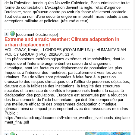
de la Palestine, tandis qu'en Nouvelle-Calédonie, Paris criminalise toute
forme de contestation. L'exception devient la règle, l'état d'urgence
l'ordinaire, sans qu'aucun contre-pouvoir n'y fasse réellement obstacle.
Tout cela au nom d'une sécurité érigée en impératif, mais réduite à ses
acceptions militaire et policière. (résumé auteur).
[document électronique]
Extreme and erratic weather: Climate adaptation in
urban displacement
HOLLOWAY, Kerrie, - LONDRES (ROYAUME UNI) : HUMANITARIAN
POLICY GROUP (HPG), 2026/04, 31 P.
Les phénomènes météorologiques extrêmes et imprévisibles, dont la
fréquence et l'intensité augmentent en raison du changement
climatique, sont les facteurs de déplacement de population les plus
fréquents à l'intérieur des frontières, particulièrement vers les zones
urbaines. Peu de villes sont préparées à faire face à la pression
croissante des risques climatiques et à l'afflux de personnes déplacées,
d'autant que la faiblesse des institutions, la fragilité des structures
sociales et la menace de conflits interpersonnels limitent la capacité
d'adaptation des populations. L'urgence est accentuée par la réduction
des financements de l'aide humanitaire, qui doit être compensée par
une meilleure efficacité des programmes d'adaptation climatique,
générant ainsi un impact plus important avec des ressources moindres.
Public :
https://media.odi.org/documents/Extreme_weather_livelihoods_displace
ment_final.pdf