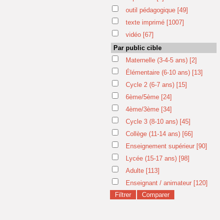
outil pédagogique
[49]
texte imprimé
[1007]
vidéo
[67]
Par public cible
Maternelle (3-4-5 ans)
[2]
Élémentaire (6-10 ans)
[13]
Cycle 2 (6-7 ans)
[15]
6ème/5ème
[24]
4ème/3ème
[34]
Cycle 3 (8-10 ans)
[45]
Collège (11-14 ans)
[66]
Enseignement supérieur
[90]
Lycée (15-17 ans)
[98]
Adulte
[113]
Enseignant / animateur
[120]