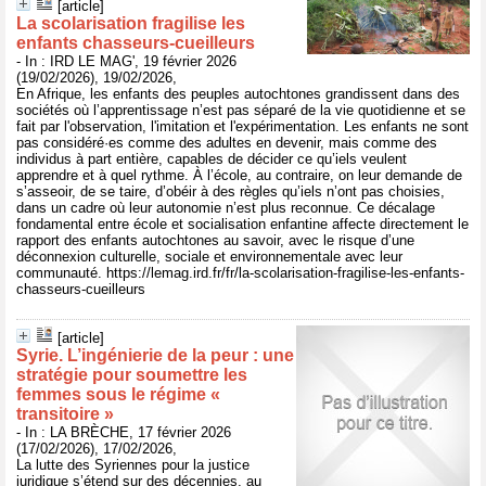
[article]
La scolarisation fragilise les
enfants chasseurs-cueilleurs
- In : IRD LE MAG', 19 février 2026
(19/02/2026), 19/02/2026,
En Afrique, les enfants des peuples autochtones grandissent dans des
sociétés où l’apprentissage n’est pas séparé de la vie quotidienne et se
fait par l'observation, l'imitation et l'expérimentation. Les enfants ne sont
pas considéré·es comme des adultes en devenir, mais comme des
individus à part entière, capables de décider ce qu’iels veulent
apprendre et à quel rythme. À l’école, au contraire, on leur demande de
s’asseoir, de se taire, d’obéir à des règles qu’iels n’ont pas choisies,
dans un cadre où leur autonomie n’est plus reconnue. Ce décalage
fondamental entre école et socialisation enfantine affecte directement le
rapport des enfants autochtones au savoir, avec le risque d’une
déconnexion culturelle, sociale et environnementale avec leur
communauté. https://lemag.ird.fr/fr/la-scolarisation-fragilise-les-enfants-
chasseurs-cueilleurs
[article]
Syrie. L’ingénierie de la peur : une
stratégie pour soumettre les
femmes sous le régime «
transitoire »
- In : LA BRÈCHE, 17 février 2026
(17/02/2026), 17/02/2026,
La lutte des Syriennes pour la justice
juridique s’étend sur des décennies, au