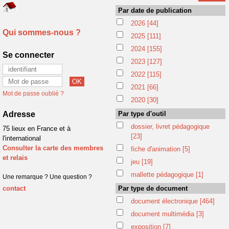
Par date de publication
2026
[44]
Qui sommes-nous ?
2025
[111]
2024
[155]
Se connecter
2023
[127]
2022
[115]
2021
[66]
Mot de passe oublié ?
2020
[30]
Adresse
Par type d'outil
dossier, livret pédagogique
75 lieux en France et à
[23]
l'international
Consulter la carte des membres
fiche d'animation
[5]
et relais
jeu
[19]
mallette pédagogique
[1]
Une remarque ? Une question ?
contact
Par type de document
document électronique
[464]
document multimédia
[3]
exposition
[7]