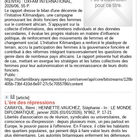
(KENYA) : OXFAM INTERNATIONAL,
2026/06, 55 P.
Le rapport dresse le bilan d'une décennie de
l’Initiative Kilimandjaro, une campagne
promouvant les droits fonciers des femmes
sur le continent africain. S’appuyant sur la
collecte d’informations, des entretiens individuels et des données
secondaires, il évalue les progrès réalisés en matière d’influence
politique, de renforcement des mouvements de femmes et de
changement social. L’Initiative Kilimandjaro a renforcé le plaidoyer de
terrain, accru la participation des femmes à la gouvernance foncière et
contribué à des réformes intégrant transversalement les questions de
genre dans de nombreux pays africains. Le rapport présente huit études
de cas, mettant en exergue les stratégies et les luttes collectives des
femmes pour leur autonomisation et la reconnaissance de leurs droits
fonciers.
Public :
https://oxfamilibrary.openrepository.com/server/api/core/bitstreams/128b
405b-73bf-410d-8e97-27c5c7055786/content
[article]
L'ère des répressions
CARAYOL, Rémi ; HENNETTE-VAUCHEZ, Stéphanie - In : LE MONDE
DIPLOMATIQUE, janvier 2026 (01/01/2026), N°862, P. 17-21
Libertés d'association ou de réunion, syndicales ou universitaires, de
conscience ou d'expression : depuis plusieurs mois, un peu partout en
Europe, le pouvoir passe à l'offensive. En France, il cible les habitants
des quartiers populaires, qui peinent déjà à faire valoir leurs droits les
plus élémentaires. Les autorités britanniques enferment les défenseurs