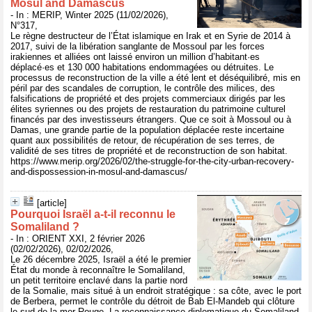
Mosul and Damascus
- In : MERIP, Winter 2025 (11/02/2026),
N°317,
Le règne destructeur de l’État islamique en Irak et en Syrie de 2014 à
2017, suivi de la libération sanglante de Mossoul par les forces
irakiennes et alliées ont laissé environ un million d’habitant·es
déplacé·es et 130 000 habitations endommagées ou détruites. Le
processus de reconstruction de la ville a été lent et déséquilibré, mis en
péril par des scandales de corruption, le contrôle des milices, des
falsifications de propriété et des projets commerciaux dirigés par les
élites syriennes ou des projets de restauration du patrimoine culturel
financés par des investisseurs étrangers. Que ce soit à Mossoul ou à
Damas, une grande partie de la population déplacée reste incertaine
quant aux possibilités de retour, de récupération de ses terres, de
validité de ses titres de propriété et de reconstruction de son habitat.
https://www.merip.org/2026/02/the-struggle-for-the-city-urban-recovery-
and-dispossession-in-mosul-and-damascus/
[article]
Pourquoi Israël a-t-il reconnu le
Somaliland ?
- In : ORIENT XXI, 2 février 2026
(02/02/2026), 02/02/2026,
Le 26 décembre 2025, Israël a été le premier
État du monde à reconnaître le Somaliland,
un petit territoire enclavé dans la partie nord
de la Somalie, mais situé à un endroit stratégique : sa côte, avec le port
de Berbera, permet le contrôle du détroit de Bab El-Mandeb qui clôture
le sud de la mer Rouge. La reconnaissance diplomatique du Somaliland