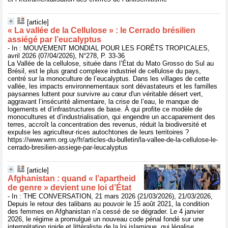
[article]
« La vallée de la Cellulose » : le Cerrado brésilien
assiégé par l’eucalyptus
- In : MOUVEMENT MONDIAL POUR LES FORÊTS TROPICALES,
avril 2026 (07/04/2026), N°278, P. 33-36
La Vallée de la cellulose, située dans l’État du Mato Grosso do Sul au
Brésil, est le plus grand complexe industriel de cellulose du pays,
centré sur la monoculture de l’eucalyptus. Dans les villages de cette
vallée, les impacts environnementaux sont dévastateurs et les familles
paysannes luttent pour survivre au cœur d'un véritable désert vert,
aggravant l’insécurité alimentaire, la crise de l’eau, le manque de
logements et d’infrastructures de base. À qui profite ce modèle de
monocultures et d’industrialisation, qui engendre un accaparement des
terres, accroît la concentration des revenus, réduit la biodiversité et
expulse les agriculteur·rices autochtones de leurs territoires ?
https://www.wrm.org.uy/fr/articles-du-bulletin/la-vallee-de-la-cellulose-le-
cerrado-bresilien-assiege-par-leucalyptus
[article]
Afghanistan : quand « l’apartheid
de genre » devient une loi d’État
- In : THE CONVERSATION, 21 mars 2026 (21/03/2026), 21/03/2026,
Depuis le retour des talibans au pouvoir le 15 août 2021, la condition
des femmes en Afghanistan n’a cessé de se dégrader. Le 4 janvier
2026, le régime a promulgué un nouveau code pénal fondé sur une
interprétation rigide et littéraliste de la loi islamique, qui légalise