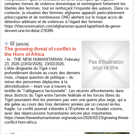
certaines formes de violence domestique et restreignent fortement les
libertés des femmes, tout en renforçant l’impunité des auteurs. Dans ce
contexte, la situation des femmes afghanes apparaît particulièrement
préoccupante et de nombreuses ONG alertent sur le risque accru de
détention arbitraire et de violences à l’égard des femmes.
https://theconversation.com/afghanistan-quand-lapartheid-de-genre-
devient-une-loi-detat-278395
[article]
The growing threat of conflict in
the Horn of Africa
- In : THE NEW HUMANITARIAN, February
23, 2026 (23/02/2026), 23/02/2026,
L’élite dirigeante du Tigré s’est
profondément divisée au cours des derniers
mois, chaque question de politique – du
retour des personnes déplacées à la
démobilisation – étant vue à travers la
lentille de "l’allégeance factionnelle". Les récents affrontements dans
deux districts du Tigré entre l'armée fédérale et les forces libres du
Tigré pourraient être les premiers pas vers une guerre plus large, qui a
été gelée au cours des trois dernières années par un cessez-le-feu
fragile. Le conflit pourrait s'étendre à l'Érythrée et au Soudan voisins,
avec des répercussions humanitaires encore plus importantes.
https://www.thenewhumanitarian.org/analysis/2026/02/23/growing-threat-
conflict-horn-africa