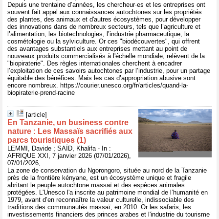
Depuis une trentaine d’années, les chercheur·es et les entreprises ont
souvent fait appel aux connaissances autochtones sur les propriétés
des plantes, des animaux et d'autres écosystèmes, pour développer
des innovations dans de nombreux secteurs, tels que l’agriculture et
l’alimentation, les biotechnologies, l’industrie pharmaceutique, la
cosmétologie ou la sylviculture. Or ces "biodécouvertes", qui offrent
des avantages substantiels aux entreprises mettant au point de
nouveaux produits commercialisés à l'échelle mondiale, relèvent de la
"biopiraterie". Des règles internationales cherchent à encadrer
l’exploitation de ces savoirs autochtones par l’industrie, pour un partage
équitable des bénéfices. Mais les cas d’appropriation abusive sont
encore nombreux. https://courier.unesco.org/fr/articles/quand-la-
biopiraterie-prend-racine
[article]
En Tanzanie, un business contre
nature : Les Massaïs sacrifiés aux
parcs touristiques (1)
LEMMI, Davide ; SAÏD, Khalifa - In :
AFRIQUE XXI, 7 janvier 2026 (07/01/2026),
07/01/2026,
La zone de conservation du Ngorongoro, située au nord de la Tanzanie
près de la frontière kényane, est un écosystème unique et fragile
abritant le peuple autochtone massaï et des espèces animales
protégées. L'Unesco l'a inscrite au patrimoine mondial de l’humanité en
1979, avant d’en reconnaître la valeur culturelle, indissociable des
traditions des communautés massaï, en 2010. Or les safaris, les
investissements financiers des princes arabes et l'industrie du tourisme