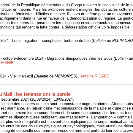
ation" de la République démocratique du Congo a ouvert la possibilité de la pa
ridique, en théorie. Mais les avancées restent maigres, les obstacles culture
anisations féministes difficiles à relever. Il en va de même pour un mouvement
acifiquement dans la rue en faveur de la démocratisation du régime. La gestio
rces forestières est prise entre les exigences environnementales au niveau mo
ditions qui rendent la lutte contre la déforestation difficile voire impossible.
 2024 - Loi immigration : xénophobie, toute honte bue
(Bulletin de PLEIN DRO
- octobre-décembre 2024 - Migrations diasporiques vers les Suds
(Bulletin 
QUASHIE
24 - Vieillir en exil
(Bulletin de MEMOIRES)
/
Antoine RICARD
 Mali : les femmes ont la parole
8 septembre 2024 (18/09/2024), 18/09/2024,
ncidence des cancers du sein sont en constante augmentation en Afrique subsa
st alarmante, en raison d'une méconnaissance de la maladie et d'une prise e
re met en lumière les parcours de vie et de soins peu connus des femmes touc
femmes diagnostiquées subissent une mastectomie. L’amputation – comme l'
tant plus violente qu’elle est souvent peu expliquée par le corps médical au 
sible entraîne des douleurs physiques et psychologiques, mais aussi une décons
 l’intégrité corporelle des femmes, vécue comme une perte de leur identité 