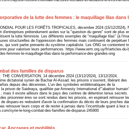
orporative de la lutte des femmes : le maquillage lilas dans
ONDIAL POUR LES FORÊTS TROPICALES, décembre 2024 (15/12/2024), N
et d'entreprises prétendument axées sur la "question du genre" sont de plus 
itisent la lutte féministe. Les différents exemples de "maquillage lilas" (à l'
uses structurelles de l'oppression des femmes mais continuent de perpétuer 
ns, qui sont partie prenante du système capitaliste. Les ONG se contentent tro
nre pour valoriser leurs performances. https://www.wrm.org.uy/fr/articles-du-bu
e-des-femmes-le-maquillage-lilas-dans-la-performance-des-grandes-ong
ombat des familles de disparus
 : THE CONVERSATION, 14 décembre 2024 (13/12/2024), 13/12/2024,
ime dictatorial syrien de Bachar Al-Assad, les prisons s’ouvrent, libérant des
rfois depuis des décennies. L'un des symboles emblématiques de la
 la prison de Saidnaya, qualifiée par Amnesty International d’"abattoir humain"
s ; mais il existe ailleurs dans le pays des centres de détention tenus secrets.
es prisonnier·ères se sont rendus dans les prisons, en espérant retrouver le
s de disparu·es redoutent d'avoir la confirmation du décès de leurs proches d
as retrouver leurs corps et de rester à jamais dans l’incertitude quant à leur s
n.com/syrie-le-long-combat-des-familles-de-disparus-245900
r. Ancrages et mobilités