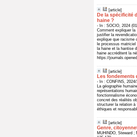
[article]
De la spécificité 
haine ?
- In : SOCIO, 2024 (01
Comment expliquer la 
justifier la revendicat
explique que racisme c
le processus matriciel 
la haine et la hantise
haine accréditent la n
https://journals.opene
[article]
Les fondements d
- In : CONFINS, 2024/
La géographie humaine
représentations humain
fonctionnalisme économ
concret des réalités o
structurer la relation 
éthiques et responsabl
[article]
Genre, citoyenne
MUHINDO, Steward ; M