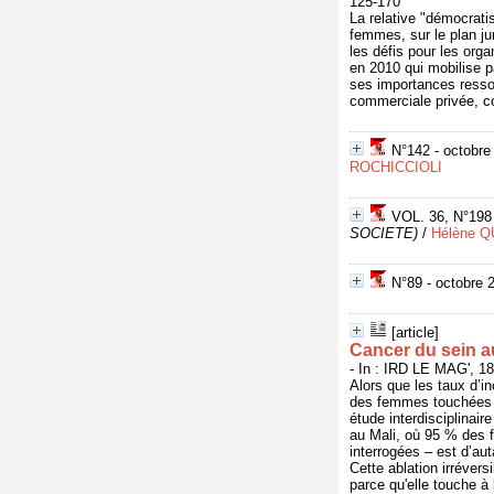
125-170
La relative "démocratis
femmes, sur le plan ju
les défis pour les org
en 2010 qui mobilise p
ses importances ressou
commerciale privée, con
N°142 - octobre
ROCHICCIOLI
VOL. 36, N°198 
SOCIETE)
/
Hélène 
N°89 - octobre 20
[article]
Cancer du sein au
- In : IRD LE MAG', 1
Alors que les taux d’i
des femmes touchées e
étude interdisciplinai
au Mali, où 95 % des 
interrogées – est d’au
Cette ablation irréver
parce qu'elle touche à