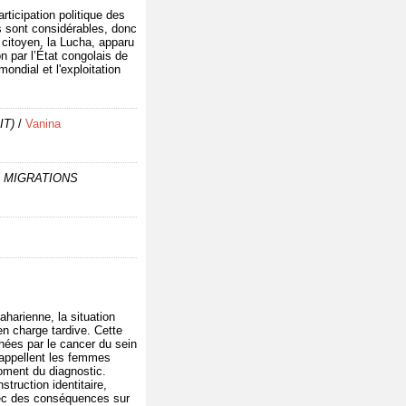
rticipation politique des
ls sont considérables, donc
 citoyen, la Lucha, apparu
n par l’État congolais de
ndial et l'exploitation
IT)
/
Vanina
de MIGRATIONS
harienne, la situation
n charge tardive. Cette
hées par le cancer du sein
appellent les femmes
moment du diagnostic.
truction identitaire,
avec des conséquences sur