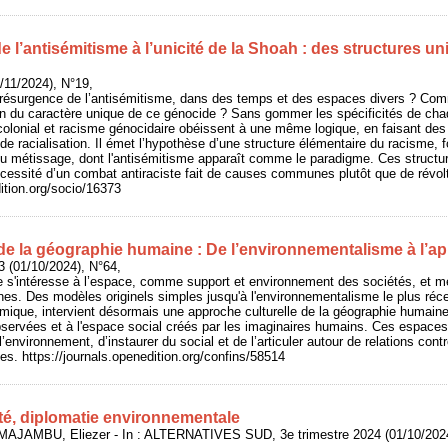
de l’antisémitisme à l’unicité de la Shoah : des structures un
/11/2024), N°19,
résurgence de l’antisémitisme, dans des temps et des espaces divers ? Com
ion du caractère unique de ce génocide ? Sans gommer les spécificités de chaqu
olonial et racisme génocidaire obéissent à une même logique, en faisant des
de racialisation. Il émet l’hypothèse d’une structure élémentaire du racisme, f
 du métissage, dont l'antisémitisme apparaît comme le paradigme. Ces structur
écessité d’un combat antiraciste fait de causes communes plutôt que de révolt
dition.org/socio/16373
e la géographie humaine : De l’environnementalisme à l’ap
3 (01/10/2024), N°64,
 s'intéresse à l’espace, comme support et environnement des sociétés, et met
es. Des modèles originels simples jusqu'à l'environnementalisme le plus réce
ique, intervient désormais une approche culturelle de la géographie humaine,
bservées et à l'espace social créés par les imaginaires humains. Ces espaces
à l’environnement, d’instaurer du social et de l’articuler autour de relations con
es. https://journals.openedition.org/confins/58514
té, diplomatie environnementale
AJAMBU, Eliezer - In : ALTERNATIVES SUD, 3e trimestre 2024 (01/10/2024)