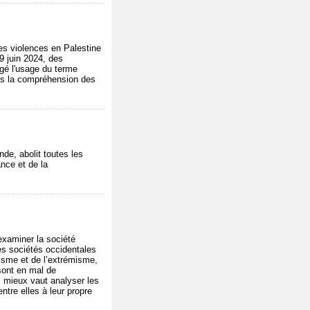
es violences en Palestine
19 juin 2024, des
rogé l'usage du terme
ans la compréhension des
nde, abolit toutes les
ance et de la
examiner la société
les sociétés occidentales
lisme et de l’extrémisme,
 sont en mal de
e, mieux vaut analyser les
ntre elles à leur propre