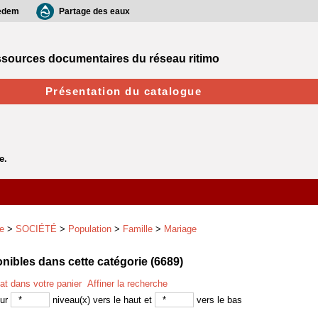
edem
Partage des eaux
sources documentaires du réseau ritimo
Présentation du catalogue
e
>
SOCIÉTÉ
>
Population
>
Famille
>
Mariage
ibles dans cette catégorie (
6689
)
tat dans votre panier
Affiner la recherche
sur
niveau(x) vers le haut et
vers le bas