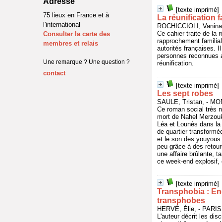
Adresse
[texte imprimé]
75 lieux en France et à
La réunification f
l'international
ROCHICCIOLI, Vanina
Ce cahier traite de la 
Consulter la carte des
rapprochement familial
membres et relais
autorités françaises. 
personnes reconnues ap
Une remarque ? Une question ?
réunification.
contact
[texte imprimé]
Les sept robes
SAULE, Tristan, - M
Ce roman social très n
mort de Nahel Merzouk,
Léa et Lounès dans la 
de quartier transform
et le son des youyous s
peu grâce à des retour
une affaire brûlante, t
ce week-end explosif, c
[texte imprimé]
Transphobia : Enq
transphobes
HERVÉ, Élie, - PARIS
L'auteur décrit les di