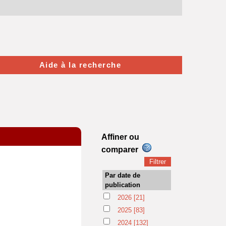
Aide à la recherche
Affiner ou
comparer
Par date de
publication
2026
[21]
2025
[83]
2024
[132]