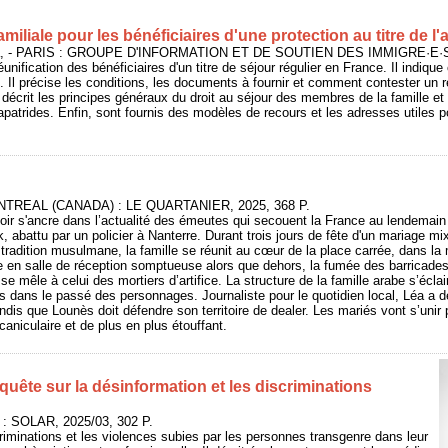
amiliale pour les bénéficiaires d'une protection au titre de l'a
, - PARIS : GROUPE D'INFORMATION ET DE SOUTIEN DES IMMIGRE·E·S (G
réunification des bénéficiaires d'un titre de séjour régulier en France. Il indiqu
. Il précise les conditions, les documents à fournir et comment contester un r
Il décrit les principes généraux du droit au séjour des membres de la famille e
atrides. Enfin, sont fournis des modèles de recours et les adresses utiles pou
ONTREAL (CANADA) : LE QUARTANIER, 2025, 368 P.
oir s'ancre dans l’actualité des émeutes qui secouent la France au lendemain
 abattu par un policier à Nanterre. Durant trois jours de fête d'un mariage mi
tradition musulmane, la famille se réunit au cœur de la place carrée, dans la
ée en salle de réception somptueuse alors que dehors, la fumée des barricade
e mêle à celui des mortiers d’artifice. La structure de la famille arabe s’écla
s dans le passé des personnages. Journaliste pour le quotidien local, Léa a d
andis que Lounès doit défendre son territoire de dealer. Les mariés vont s’unir
aniculaire et de plus en plus étouffant.
uête sur la désinformation et les discriminations
 : SOLAR, 2025/03, 302 P.
scriminations et les violences subies par les personnes transgenre dans leur