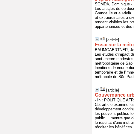
SOMDA, Dominique - I
Les articles de ce dos
Grande Île et au-delà. 
et extraordinaires à d
rendent visibles les pr
appartenances et des i
[article]
Essai sur la métr
BAUMGAERTNER, Jaquel
Les études d'impact de 
sont encore modestes.
métropolitaine de São 
locations de courte du
temporaire et de l'immo
métropole de São Paulo
[article]
Gouvernance urba
- In : POLITIQUE AFRI
Cet article examine les
développement continu 
les pouvoirs publics l
public. Il montre que 
le résultat d'une inst
récolter les bénéfices.