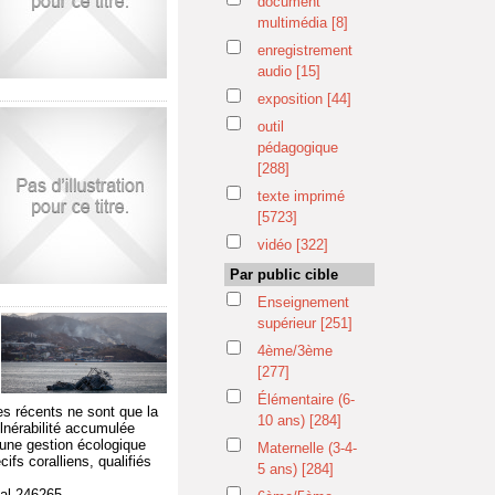
document
multimédia
[8]
enregistrement
audio
[15]
exposition
[44]
outil
pédagogique
[288]
texte imprimé
[5723]
vidéo
[322]
Par public cible
Enseignement
supérieur
[251]
4ème/3ème
[277]
Élémentaire (6-
es récents ne sont que la
10 ans)
[284]
vulnérabilité accumulée
 une gestion écologique
Maternelle (3-4-
ifs coralliens, qualifiés
5 ans)
[284]
tal-246265