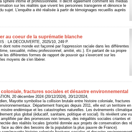
la sphère intime et professionnelle. Il décrit également comment les médias
formation sur les réalités que vivent les personnes transgenre et dénonce le
u sujet. L'enquête a été réalisée à partir de témoignages recueillis auprès
ister au coeur de la suprématie blanche
RIS : LA DECOUVERTE, 2025/10, 249 P.
on dont notre monde est façonné par l'oppression raciale dans les différentes
ntime, sexualité, milieu professionnel, amitié, etc.). En partant de sa propre
fie les différentes formes de rapport de pouvoir qui s'exercent sur les
les moyens de s'en libérer.
e coloniale, fractures sociales et désastre environnemental
ION, 20 décembre 2024 (20/12/2024), 20/12/2024,
ndien, Mayotte symbolise la collision brutale entre histoire coloniale, fractures
environnementaux. Département français depuis 2011, elle est un territoire en
a misère endémique et les catastrophes naturelles. Les événements climatiqu
drement plus global (éducatif, sanitaire, politique et social). Ils révèlent une 
amplifiée par des promesses non tenues, des inégalités sociales criantes et
ctée des réalités locales (priorité donnée aux projets de conservation des réc
" face au déni des besoins de la population la plus pauvre de France).
n.com/mayotte-histoire-coloniale-fractures-sociales-et-desastre-environnemen