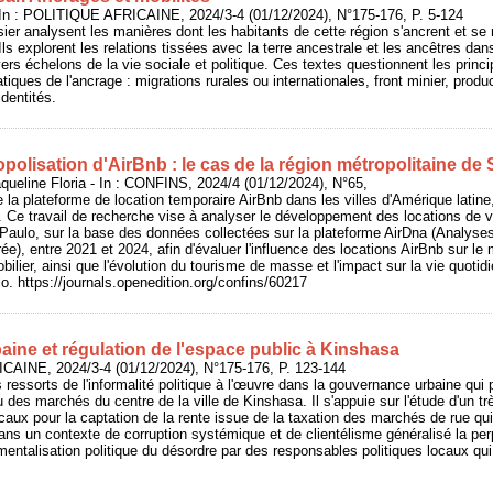
n : POLITIQUE AFRICAINE, 2024/3-4 (01/12/2024), N°175-176, P. 5-124
sier analysent les manières dont les habitants de cette région s'ancrent et se
Ils explorent les relations tissées avec la terre ancestrale et les ancêtres da
ivers échelons de la vie sociale et politique. Ces textes questionnent les prin
atiques de l'ancrage : migrations rurales ou internationales, front minier, produ
dentités.
opolisation d'AirBnb : le cas de la région métropolitaine 
ine Floria - In : CONFINS, 2024/4 (01/12/2024), N°65,
la plateforme de location temporaire AirBnb dans les villes d'Amérique latine, 
 Ce travail de recherche vise à analyser le développement des locations de 
Paulo, sur la base des données collectées sur la plateforme AirDna (Analyses
rée), entre 2021 et 2024, afin d'évaluer l'influence des locations AirBnb sur l
bilier, ainsi que l'évolution du tourisme de masse et l'impact sur la vie quotid
. https://journals.openedition.org/confins/60217
ine et régulation de l'espace public à Kinshasa
CAINE, 2024/3-4 (01/12/2024), N°175-176, P. 123-144
 ressorts de l'informalité politique à l'œuvre dans la gouvernance urbaine qui 
des marchés du centre de la ville de Kinshasa. Il s'appuie sur l'étude d'un trè
ocaux pour la captation de la rente issue de la taxation des marchés de rue qu
dans un contexte de corruption systémique et de clientélisme généralisé la perp
rumentalisation politique du désordre par des responsables politiques locaux q