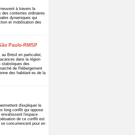
 meuvent à travers la
ns des contextes ordinaires
cipales dynamiques qui
ction et mobilisation des
de São Paulo-RMSP
au Brésil en particulier,
vacances dans la région
 statistiques des
e marché de l'hébergement
ienne des habitant·es de la
permettent d'expliquer le
s long conflit qui oppose
i envahissent l'espace
étuation de ce conflit est
ui se concurrencent pour en