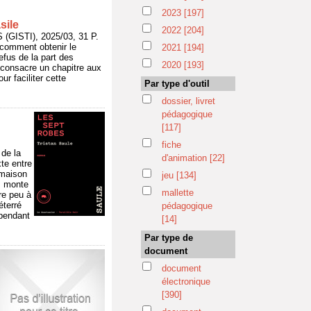
2023
[197]
sile
2022
[204]
ISTI), 2025/03, 31 P.
e comment obtenir le
2021
[194]
efus de la part des
2020
[193]
t consacre un chapitre aux
r faciliter cette
Par type d'outil
dossier, livret
pédagogique
[117]
fiche
 de la
d'animation
[22]
xte entre
 maison
jeu
[134]
s monte
mallette
ire peu à
éterré
pédagogique
 pendant
[14]
Par type de
document
document
électronique
[390]