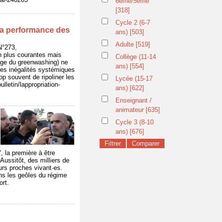
6ème/5ème
[318]
Cycle 2 (6-7
 la performance des
ans)
[503]
Adulte
[519]
°273,
en plus courantes mais
Collège (11-14
image du greenwashing) ne
ans)
[554]
les inégalités systémiques
p souvent de ripoliner les
Lycée (15-17
lletin/lappropriation-
ans)
[622]
Enseignant /
animateur
[635]
Cycle 3 (8-10
ans)
[676]
, la première à être
 Aussitôt, des milliers de
urs proches vivant·es.
ans les geôles du régime
ort.