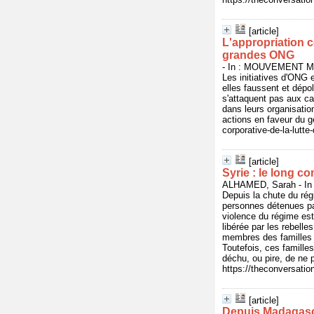
[article]
L'appropriation c
grandes ONG
- In : MOUVEMENT M
Les initiatives d'ONG 
elles faussent et dépol
s'attaquent pas aux ca
dans leurs organisatio
actions en faveur du ge
corporative-de-la-lutt
[article]
Syrie : le long c
ALHAMED, Sarah - In
Depuis la chute du rég
personnes détenues pa
violence du régime est
libérée par les rebelle
membres des familles d
Toutefois, ces famille
déchu, ou pire, de ne p
https://theconversatio
[article]
Depuis Madagasca