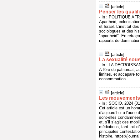
[article]
Penser les qualif
- In : POLITIQUE AFRI
Apartheid, colonisatio
et Israël. L'institut d
sociologues et des hist
"apartheid". En retraç
rapports de domination
[article]
La sexualité sou
- In : LA DECROISSAN
A l'ère du patriarcat, 
limites, et accapare to
consommation.
[article]
Les mouvements so
- In : SOCIO, 2024 (01
Cet article est un hom
d’aujourd’hui à l'aune
sont-elles condamnées 
et, s’il s’agit des mobi
médiations, tant fait d
principales contestati
histoire. https://journ