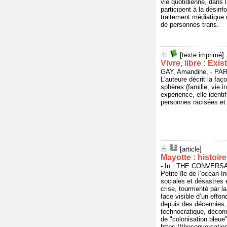
vie quotidienne, dans 
participent à la désin
traitement médiatique d
de personnes trans.
[texte imprimé]
Vivre, libre : Ex
GAY, Amandine, - PA
L'auteure décrit la faç
sphères (famille, vie i
expérience, elle identi
personnes racisées et 
[article]
Mayotte : histoir
- In : THE CONVERSAT
Petite île de l’océan I
sociales et désastres 
crise, tourmenté par l
face visible d’un effon
depuis des décennies, 
technocratique, déconne
de "colonisation bleue
https://theconversatio