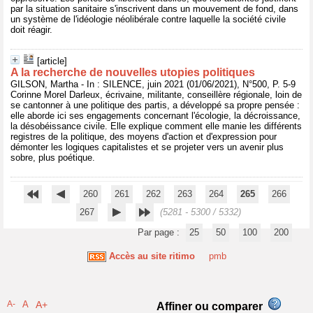
par la situation sanitaire s'inscrivent dans un mouvement de fond, dans
un système de l'idéologie néolibérale contre laquelle la société civile
doit réagir.
[article]
A la recherche de nouvelles utopies politiques
GILSON, Martha - In : SILENCE, juin 2021 (01/06/2021), N°500, P. 5-9
Corinne Morel Darleux, écrivaine, militante, conseillère régionale, loin de
se cantonner à une politique des partis, a développé sa propre pensée :
elle aborde ici ses engagements concernant l'écologie, la décroissance,
la désobéissance civile. Elle explique comment elle manie les différents
registres de la politique, des moyens d'action et d'expression pour
démonter les logiques capitalistes et se projeter vers un avenir plus
sobre, plus poétique.
260
261
262
263
264
265
266
267
(5281 - 5300 / 5332)
Par page :
25
50
100
200
Accès au site ritimo
pmb
A-
A
A+
Affiner ou comparer