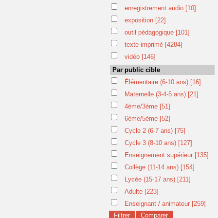
enregistrement audio
[10]
exposition
[22]
outil pédagogique
[101]
texte imprimé
[4284]
vidéo
[146]
Par public cible
Élémentaire (6-10 ans)
[16]
Maternelle (3-4-5 ans)
[21]
4ème/3ème
[51]
6ème/5ème
[52]
Cycle 2 (6-7 ans)
[75]
Cycle 3 (8-10 ans)
[127]
Enseignement supérieur
[135]
Collège (11-14 ans)
[154]
Lycée (15-17 ans)
[211]
Adulte
[223]
Enseignant / animateur
[259]