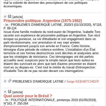
mal la volonté de dominer des prescripteurs de ces politiques
économiques.
[article]
Prisonnière politique. Argentine (1975-1982)
- In : PROBLEMES D'AMERIQUE LATINE, 2020/3 (01/10/2020), N°118,
P. 89-124
Issue d'une famille modeste du nord-ouest de l'Argentine, Isabelle Toro
raconte son expérience de prisonnière politique en Argentine. Son récit
évoque sa jeunesse, sa vie d'étudiante et son engagement dans un
parti révolutionnaire, son arrestation et ses sept années
d'emprisonnement jusqu'à son arrivée en France. Cette histoire
témoigne d'une période de violence extrême. L'installation d'un État
terroriste et ses formes destructrices sont décrites et analysées ainsi
que les stratégies de résistance. Ces témoignages ont été parfois
accueillis avec suspicion pour la simple raison que leurs auteur.es
étaient des survivant·es alors que tant d'autres prisonnier·es étaient
mort·es ou disparu·es. C'est tout le mérite du travail d'introspection
d'Isabelle Toro de ne pas reculer devant ces interrogations.
PROBLEMES D'AMERIQUE LATINE
/
Serge KEBABTCHIEFF
[article]
Quel avenir pour le Brésil ?
- In : POLITIQUE INTERNATIONALE, printemps 2019 (01/05/2019),
N°163, P. 250-264