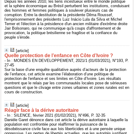
Depuis les années 2010, les liens incestueux entre le monde politique
et la sphère économique au Brésil perturbent les institutions, conduisant
des hommes et femmes politiques à soulever plusieurs cas de
corruption. Entre la destitution de la présidente Dilma Roussef,
l'emprisonnement des présidents Luiz Inácio Lula da Silva et Michel
Temer et l'élection à la présidence d'un ancien militaire d'extrême droite
Jair Bolsonaro, qui ne communique qu'à coups d'affrontement et de
provocation, la politique brésilienne se fragilise et la confiance du
peuple s'érode.
[article]
Quelle protection de l’enfance en Côte d’Ivoire ?
- In : MONDES EN DEVELOPPEMENT, 2021/1 (01/03/2021), N°193, P.
27-45
Sur la base d’une enquête qualitative auprès d’acteurs de la protection
de l’enfance, cet article examine l’élaboration d’une politique de
protection de l'enfance et ses limites en Côte d’Ivoire. Les résultats
montrent que le relais par les communautés locales pose de sérieuses
questions et que le clivage entre zones urbaines et zones rurales est en
cours de construction.
[article]
Réagir face à la dérive autoritaire
- In : SILENCE, février 2021 (01/02/2021), N°496, P. 32-35
Danièle Garet dénonce dans cet article la dérive autoritaire à laquelle la
population est confrontée pour réaffirmer la puissance de la
désobéissance civile face aux lois liberticides et à une pensée unique
oppressive. Les pertes de libertés actuelles, que les autorités justifient