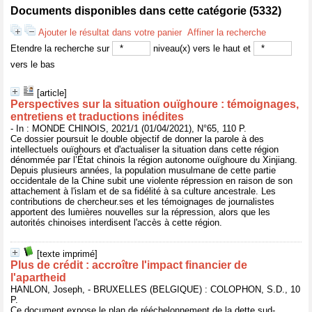
Documents disponibles dans cette catégorie (
5332
)
Ajouter le résultat dans votre panier
Affiner la recherche
Etendre la recherche sur
niveau(x) vers le haut et
vers le bas
[article]
Perspectives sur la situation ouïghoure : témoignages,
entretiens et traductions inédites
- In : MONDE CHINOIS, 2021/1 (01/04/2021), N°65, 110 P.
Ce dossier poursuit le double objectif de donner la parole à des
intellectuels ouïghours et d'actualiser la situation dans cette région
dénommée par l’État chinois la région autonome ouïghoure du Xinjiang.
Depuis plusieurs années, la population musulmane de cette partie
occidentale de la Chine subit une violente répression en raison de son
attachement à l'islam et de sa fidélité à sa culture ancestrale. Les
contributions de chercheur.ses et les témoignages de journalistes
apportent des lumières nouvelles sur la répression, alors que les
autorités chinoises interdisent l'accès à cette région.
[texte imprimé]
Plus de crédit : accroître l'impact financier de
l'apartheid
HANLON, Joseph, - BRUXELLES (BELGIQUE) : COLOPHON, S.D., 10
P.
Ce document expose le plan de rééchelonnement de la dette sud-