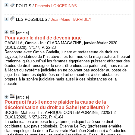
POLITIS
/
François LONGERINAS
LES POSSIBLES
/
Jean-Marie HARRIBEY
[article]
Pour avoir le droit de devenir juge
GADALLA, Omnia - In : CLARA MAGAZINE, janvier-février 2020
(01/01/2020), N°177, P. 22-23
Rencontre avec Omnia Gadalla, juriste et professeure de droit en
Egypte, fondatrice de l'initiative : les femmes et la magistrature. Il parait
irrationnel qu'aujourd'hui les femmes égyptiennes puissent effectuer des
études de droit, enseigner le droit, être élues au parlement, mais rester
à l'écart du système judiciaire en ne pouvant pas accéder au poste de
juge. Les femmes diplômées en droit se heurtent à des obstacles
propres à la sphère judiciaire mais aussi à des résistances de la
société.
[article]
Pourquoi faut-il encore plaider la cause de la
décolonisation du droit au Sahel (et ailleurs) ?
BOCHE, Mathieu - In : AFRIQUE CONTEMPORAINE, 2020/1-2
(01/01/2020), N°271-272, P. 41-64
La colonisation a imposé le système juridique basé sur le droit
occidental aux pays colonisés. Étienne Le Roy (professeur émérite
d'anthropologie du droit à l'Université Panthéon-Sorbonne) a étudié les