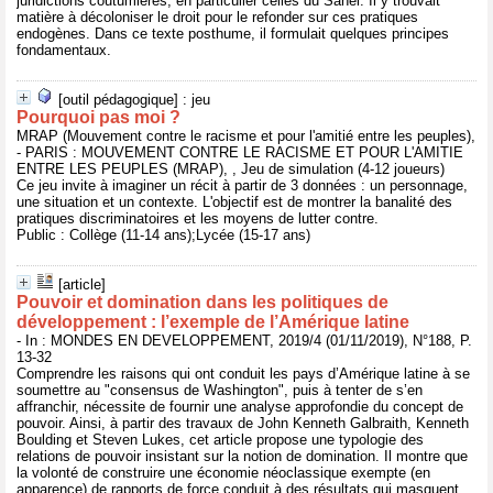
juridictions coutumières, en particulier celles du Sahel. Il y trouvait
matière à décoloniser le droit pour le refonder sur ces pratiques
endogènes. Dans ce texte posthume, il formulait quelques principes
fondamentaux.
[outil pédagogique] : jeu
Pourquoi pas moi ?
MRAP (Mouvement contre le racisme et pour l'amitié entre les peuples),
- PARIS : MOUVEMENT CONTRE LE RACISME ET POUR L'AMITIE
ENTRE LES PEUPLES (MRAP), , Jeu de simulation (4-12 joueurs)
Ce jeu invite à imaginer un récit à partir de 3 données : un personnage,
une situation et un contexte. L'objectif est de montrer la banalité des
pratiques discriminatoires et les moyens de lutter contre.
Public : Collège (11-14 ans);Lycée (15-17 ans)
[article]
Pouvoir et domination dans les politiques de
développement : l’exemple de l’Amérique latine
- In : MONDES EN DEVELOPPEMENT, 2019/4 (01/11/2019), N°188, P.
13-32
Comprendre les raisons qui ont conduit les pays d’Amérique latine à se
soumettre au "consensus de Washington", puis à tenter de s’en
affranchir, nécessite de fournir une analyse approfondie du concept de
pouvoir. Ainsi, à partir des travaux de John Kenneth Galbraith, Kenneth
Boulding et Steven Lukes, cet article propose une typologie des
relations de pouvoir insistant sur la notion de domination. Il montre que
la volonté de construire une économie néoclassique exempte (en
apparence) de rapports de force conduit à des résultats qui masquent