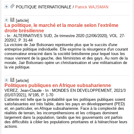
POLITIQUE INTERNATIONALE
/
Patrick WAJSMAN
[article]
La politique, le marché et la morale selon l'extrême
droite brésilienne
- In : ALTERNATIVES SUD, 2e trimestre 2020 (12/06/2020), VOL. 27-
2020/2, P. 31-44
La victoire de Jair Bolsonaro représente plus que le succès d'une
entreprise politique individuelle. Elle exprime la résurgence d'un courant
conservateur enraciné dans la société brésilienne pour lequel tous les
maux viennent de la gauche, des féministes et des gays. Au nom de la
morale, Jair Bolsonaro opère un christianisation et une militarisation de
la vie politique.
[article]
Politiques publiques en Afrique subsaharienne
VEREZ, Jean-Claude - In : MONDES EN DEVELOPPEMENT, 2021/3
(01/07/2021), N°195, P. 1-70
L’attente est telle que la probabilité que les politiques publiques soient
satisfaisantes est très faible, dans les pays en développement (PED)
et, en particulier, en Afrique subsaharienne. Face à la complexité des
réalités de terrain, les incompréhensions et les critiques dominent
largement dans la population, tandis que les gouvernants ont parfois
des difficultés à cibler les populations prioritaires et à hiérarchiser leurs
actions.