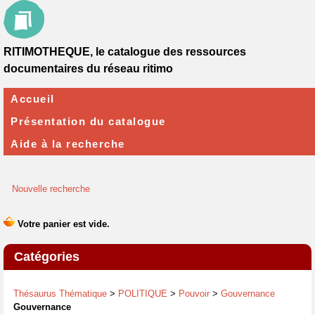
RITIMOTHEQUE, le catalogue des ressources
documentaires du réseau ritimo
Accueil
Présentation du catalogue
Aide à la recherche
Nouvelle recherche
Catégories
Thésaurus Thématique
>
POLITIQUE
>
Pouvoir
>
Gouvernance
Gouvernance