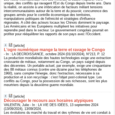
unique, des conflits qui ravagent l'Est du Congo depuis trente ans. Dans
la réalité, on assiste à une imbrication de facteurs mêlant tensions
intercommunautaires autour de la terre et du pouvoir, concurrence des
groupes armés pour le contrôle économique des territoires,
manipulations politiques de l'ethnicité et stratégies d'influence
régionales. A côté des acteurs locaux les Chinois dominent le paysage.
Les Américains et les Européens multiplient les initiatives pour
reprendre pied dans le secteur. Le gouvernement congolais pourrait en
profiter pour rééquilibrer les rapports de son pays avec l'Occident.
[article]
L'ogre numérique mange la terre et ravage le Congo
- In : LA DECROISSANCE, octobre 2024 (01/10/2024), N°213, P. 12
La production mondialisée des hautes technologies exige une extraction
croissante de métaux, notamment au Congo, un pays saigné depuis
des décennies. Un portable actuel, par exemple, exige une cinquantaine
des 88 métaux connus (contre une dizaine pour les téléphones de
1960), sans compter l'énergie, donc l'extraction, nécessaire à sa
production et à son recyclage : c'est l'objet post-colonial type. Les
conflits au Congo, pour la possession de ses richesses, sont les plus
meurtriers depuis la deuxième guerre mondiale.
[article]
Décourager le recours aux horaires atypiques
VALENTIN, Julie - In : LA VIE DES IDÉES, 13 septembre 2024
(13/09/2024), 13/09/2024,
Les évolutions du marché du travail et des rythmes de vie ont conduit à