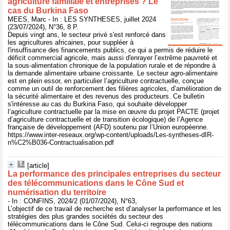
agriculture familiale et entreprises ? Le
cas du Burkina Faso
MEES, Marc - In : LES SYNTHESES, juillet 2024
(23/07/2024), N°36, 8 P.
Depuis vingt ans, le secteur privé s'est renforcé dans
les agricultures africaines, pour suppléer à
l'insuffisance des financements publics, ce qui a permis de réduire le
déficit commercial agricole, mais aussi d'enrayer l’extrême pauvreté et
la sous-alimentation chronique de la population rurale et de répondre à
la demande alimentaire urbaine croissante. Le secteur agro-alimentaire
est en plein essor, en particulier l’agriculture contractuelle, conçue
comme un outil de renforcement des filières agricoles, d’amélioration de
la sécurité alimentaire et des revenus des producteurs. Ce bulletin
s'intéresse au cas du Burkina Faso, qui souhaite développer
l’agriculture contractuelle par la mise en œuvre du projet PACTE (projet
d’agriculture contractuelle et de transition écologique) de l’Agence
française de développement (AFD) soutenu par l’Union européenne.
https://www.inter-reseaux.org/wp-content/uploads/Les-syntheses-dIR-
n%C2%B036-Contractualisation.pdf
[article]
La performance des principales entreprises du secteur
des télécommunications dans le Cône Sud et
numérisation du territoire
- In : CONFINS, 2024/2 (01/07/2024), N°63,
L’objectif de ce travail de recherche est d’analyser la performance et les
stratégies des plus grandes sociétés du secteur des
télécommunications dans le Cône Sud. Celui-ci regroupe des nations