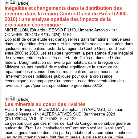
[article]
Inégalités et changements dans la distribution des
revenus dans la région Centre-Ouest du Brésil (2000-
2010) : une analyse spatiale des impacts de la
croissance économique
MICHELLON, Eduardo ; SESSO FILHO, Umberto Antonio - In :
CONFINS, 2024/3 (01/10/2024), N°64,
L'objectif de cette étude est d'analyser les transformations intervenues
dans la répartition des revenus et les inégalités sociales mesurées dans
quelques municipalités-tests de la région du Centre-Ouest du Brésil
entre 2000 et 2010. Les résultats montrent la persistance d'une inégalité
de revenus entre les localités de l'État de Goiás et dans le District
fédéral. L'augmentation du revenu par habitant dans la région du
Midwest n'a pas modifié de manière significative la structure de
répartition des revenus dans les municipalités, ce qui nécessite
l'intervention des politiques publiques pour que la croissance
économique s'accompagne d'un processus de déconcentration des
revenus. https://journals.openedition.org/confins/59212
[article]
Les minerais au coeur des rivalités
POLET, François ; MUSAMBA, Josaphat ; BYAMUNGU, Christian
Géraud Neema - In : ALTERNATIVES SUD, 3e trimestre 2024
(01/10/2024), VOL. 31-2024/3, P. 87-122
La gestion publique des mines de l'Est du Congo ne contribue guère au
budget de l’État. Les "tshisekedistes" ont remplacé les "kabilistes",
mais la gouvernance dominée par la prédation et la corruption continue.
Les récits internationaux font des minerais la cause majeure, voire