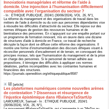
Innovations managériales et réforme de l’aide à
domicile. Une injonction à l’humanisation difficilement
compatible avec l’organisation du secteur ?
- In : ETHIQUE PUBLIQUE, 2024/1 (30/06/2024), VOL. 26, N°1,
La réforme du management et des organisations de travail dans les
métiers de l'aide à domicile ou du soin aux personnes dépendantes vise
à résoudre les difficultés d’attractivité du secteur. Elle repose sur des
normes éthiques de gestion des ressources humaines et de
bientraitance des personnes. En s’appuyant sur une enquête portant sur
un programme de formation innovant, mis en œuvre dans une dizaine
de structures d'aide à domicile en France, ce travail de recherche
décrypte la façon dont se diffuse cette réforme des organisations. Il
montre une forme d’instrumentalisation des discours éthiques visant à
réconcilier personnels d’encadrement et de terrain, en convoquant des
principes moraux, tels que l’humanisation du management et de la prise
en charge des personnes. Si le personnel de terrain adhère aux
propositions, il témoigne des difficultés à appliquer ces normes
idéalistes, parfois incompatibles avec les contraintes humaines et
financières des structures.
https://journals.openedition.org/ethiquepublique/8587
[article]
Les plateformes numériques comme nouvelles arènes
de contestation ? Dissensus et résurgence de
l’injustice épistémique dans #BalanceTaStartUp
LAMOUREUX, Samuel - In : ETHIQUE PUBLIQUE, 2024/1
(30/06/2024), VOL. 26, N°1,
Le mouvement #BalanceTaStartUp, qui s’apparente à un "MeToo au