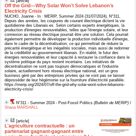
[article]
Off the Grid—Why Solar Won’t Solve Lebanon’s
Electricity Crisis
NUCHO, Joanne - In : MERIP, Summer 2024 (31/07/2024), N°311,
Depuis des années, les coupures de courant électrique dictent la vie
quotidienne des Libanais·es. Selon certains experts énergétiques, la
production d'énergies renouvelables, telles que l'énergie solaire, et leur
connexion au réseau électrique pourrait être une solution. Cela pourrait
également permettre de développer la production individuelle d'énergie,
dans le cadre de la décentralisation, ce qui permettrait de réduire la
précarité énergétique et les inégalités sociales, mais aussi de redonner
de la crédibilité au gouvernement libanais. En réalité, le futur des
énergies renouvelables et leur capacité à restaurer la confiance dans le
système politique du pays restent incertains. Les initiatives de
décentralisation ne sont pas toujours démocratiques et l'industrie
solaire, actuellement hors réseau électrique national, est un gros
business géré par des entreprises privées qui ne vont pas se laisser
déposséder de leur hégémonie sur la fourniture d'électricité parallèle.
https://merip.org/2024/07/off-the-grid-why-solar-wont-solve-lebanons-
electricity-crisis/
N°311 - Summer 2024 - Post-Fossil Politics
(Bulletin de MERIP)
/
Shana MARSHALL
[article]
L’agriculture contractuelle : un
partenariat gagnant-gagnant entre