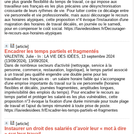
une plus grande flexibilité du temps de travail, ce qui impose aux
travailleur·ses français·es les plus précaires une désynchronisation
croissante de leurs rythmes de vie. Pour lutter contre ce décalage entre
vie personnelle et vie professionnelle, mais aussi décourager le recours
aux horaires atypiques, cette proposition n°4 évoque l'instauration d'une
majoration des horaires de travail décalés, en journée ou le samedi,
pour en compenser le coût social. https://laviedesidees.fr/Decourager-
le-recours-aux-horaires-atypiques
[article]
Encadrer les temps partiels et fragmentés
VALENTIN, Julie - In : LA VIE DES IDÉES, 13 septembre 2024
(13/09/2024), 13/09/2024,
Dans de nombreux secteurs d'activité (nettoyage, service à la
personne, commerce, restauration, logistique), le temps partiel associé
à un travail peu qualifié engendre une double peine pour les
travailleur·ses français·es : un salaire horaire faible qui s'accompagne
d'une emprise importante du travail sur la vie personnelle (horaires
flexibles et décalés, journées fragmentées, amplitudes longues,
imprévisibilité des emplois du temps). Pour encadrer le recours au
temps partiel et protéger les salarié·es les plus vulnérables, cette
proposition n°3 évoque la fixation d'une durée minimale pour toute plage
de travail et l'ajout du temps rémunéré à toute prise de poste.
https://laviedesidees.fr/Encadrer-les-temps-partiels-et-fragmentes
[article]
Instaurer un droit des salariés d’avoir leur « mot à dire
» sur leur travail