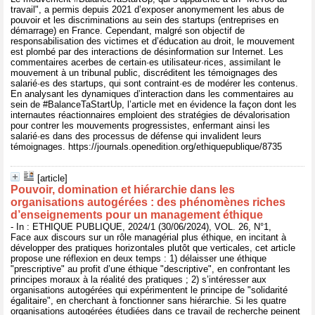
travail", a permis depuis 2021 d’exposer anonymement les abus de
pouvoir et les discriminations au sein des startups (entreprises en
démarrage) en France. Cependant, malgré son objectif de
responsabilisation des victimes et d’éducation au droit, le mouvement
est plombé par des interactions de désinformation sur Internet. Les
commentaires acerbes de certain·es utilisateur·rices, assimilant le
mouvement à un tribunal public, discréditent les témoignages des
salarié·es des startups, qui sont contraint·es de modérer les contenus.
En analysant les dynamiques d’interaction dans les commentaires au
sein de #BalanceTaStartUp, l’article met en évidence la façon dont les
internautes réactionnaires emploient des stratégies de dévalorisation
pour contrer les mouvements progressistes, enfermant ainsi les
salarié·es dans des processus de défense qui invalident leurs
témoignages. https://journals.openedition.org/ethiquepublique/8735
[article]
Pouvoir, domination et hiérarchie dans les
organisations autogérées : des phénomènes riches
d’enseignements pour un management éthique
- In : ETHIQUE PUBLIQUE, 2024/1 (30/06/2024), VOL. 26, N°1,
Face aux discours sur un rôle managérial plus éthique, en incitant à
développer des pratiques horizontales plutôt que verticales, cet article
propose une réflexion en deux temps : 1) délaisser une éthique
"prescriptive" au profit d’une éthique "descriptive", en confrontant les
principes moraux à la réalité des pratiques ; 2) s’intéresser aux
organisations autogérées qui expérimentent le principe de "solidarité
égalitaire", en cherchant à fonctionner sans hiérarchie. Si les quatre
organisations autogérées étudiées dans ce travail de recherche peinent