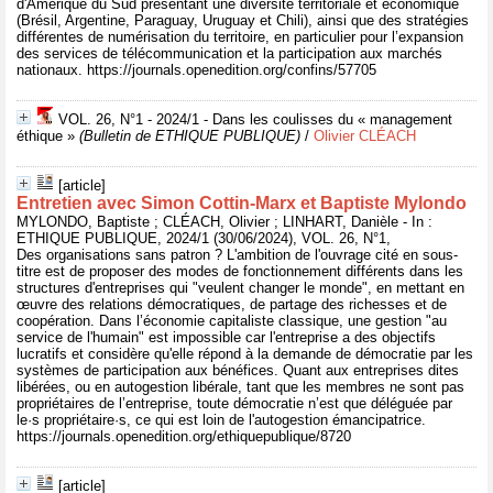
d'Amérique du Sud présentant une diversité territoriale et économique
(Brésil, Argentine, Paraguay, Uruguay et Chili), ainsi que des stratégies
différentes de numérisation du territoire, en particulier pour l’expansion
des services de télécommunication et la participation aux marchés
nationaux. https://journals.openedition.org/confins/57705
VOL. 26, N°1 - 2024/1 - Dans les coulisses du « management
éthique »
(Bulletin de ETHIQUE PUBLIQUE)
/
Olivier CLÉACH
[article]
Entretien avec Simon Cottin-Marx et Baptiste Mylondo
MYLONDO, Baptiste ; CLÉACH, Olivier ; LINHART, Danièle - In :
ETHIQUE PUBLIQUE, 2024/1 (30/06/2024), VOL. 26, N°1,
Des organisations sans patron ? L'ambition de l'ouvrage cité en sous-
titre est de proposer des modes de fonctionnement différents dans les
structures d'entreprises qui "veulent changer le monde", en mettant en
œuvre des relations démocratiques, de partage des richesses et de
coopération. Dans l’économie capitaliste classique, une gestion "au
service de l'humain" est impossible car l'entreprise a des objectifs
lucratifs et considère qu'elle répond à la demande de démocratie par les
systèmes de participation aux bénéfices. Quant aux entreprises dites
libérées, ou en autogestion libérale, tant que les membres ne sont pas
propriétaires de l’entreprise, toute démocratie n’est que déléguée par
le·s propriétaire·s, ce qui est loin de l'autogestion émancipatrice.
https://journals.openedition.org/ethiquepublique/8720
[article]