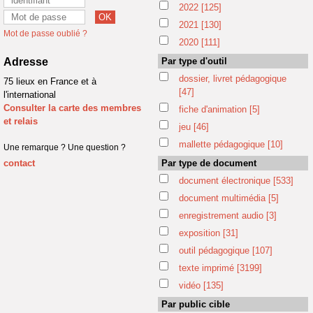
2022
[125]
2021
[130]
Mot de passe oublié ?
2020
[111]
Adresse
Par type d'outil
dossier, livret pédagogique
75 lieux en France et à
[47]
l'international
Consulter la carte des membres
fiche d'animation
[5]
et relais
jeu
[46]
mallette pédagogique
[10]
Une remarque ? Une question ?
contact
Par type de document
document électronique
[533]
document multimédia
[5]
enregistrement audio
[3]
exposition
[31]
outil pédagogique
[107]
texte imprimé
[3199]
vidéo
[135]
Par public cible