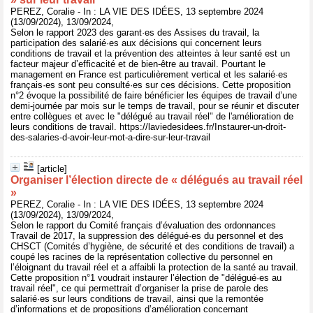
PEREZ, Coralie - In : LA VIE DES IDÉES, 13 septembre 2024
(13/09/2024), 13/09/2024,
Selon le rapport 2023 des garant·es des Assises du travail, la
participation des salarié·es aux décisions qui concernent leurs
conditions de travail et la prévention des atteintes à leur santé est un
facteur majeur d’efficacité et de bien-être au travail. Pourtant le
management en France est particulièrement vertical et les salarié·es
français·es sont peu consulté·es sur ces décisions. Cette proposition
n°2 évoque la possibilité de faire bénéficier les équipes de travail d’une
demi-journée par mois sur le temps de travail, pour se réunir et discuter
entre collègues et avec le "délégué au travail réel" de l'amélioration de
leurs conditions de travail. https://laviedesidees.fr/Instaurer-un-droit-
des-salaries-d-avoir-leur-mot-a-dire-sur-leur-travail
[article]
Organiser l’élection directe de « délégués au travail réel
»
PEREZ, Coralie - In : LA VIE DES IDÉES, 13 septembre 2024
(13/09/2024), 13/09/2024,
Selon le rapport du Comité français d’évaluation des ordonnances
Travail de 2017, la suppression des délégué·es du personnel et des
CHSCT (Comités d’hygiène, de sécurité et des conditions de travail) a
coupé les racines de la représentation collective du personnel en
l’éloignant du travail réel et a affaibli la protection de la santé au travail.
Cette proposition n°1 voudrait instaurer l’élection de "délégué·es au
travail réel", ce qui permettrait d’organiser la prise de parole des
salarié·es sur leurs conditions de travail, ainsi que la remontée
d’informations et de propositions d’amélioration concernant