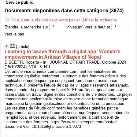
Service public
Documents disponibles dans cette catégorie (
3974
)
Ajouter le résultat dans votre panier
Affiner la recherche
Etendre la recherche sur
niveau(x) vers le haut et
vers le bas
[article]
Learning to weave through a digital app: Women’s
empowerment in Artisan Villages of Nepal
DISCETTI, Roberta - In : JOURNAL OF FAIR TRADE, October 2024
(15/10/2024), VOL. 5, N°1,
Cet article vise à mieux comprendre comment les initiatives de
commerce équitable renforcent l’autonomie des femmes grâce à des
applications numériques qui conjuguent formation et assistance
technique. Il présente l’étude de cas de villages tisserands artisanaux,
dans le cadre du programme Label STEP au Népal, qui assure aux
tisserandes un travail digne et des conditions de vie décentes. Le projet
concerne non seulement la mise en œuvre d’une formation numérique
mais aussi la gestion géolocalisée et décentralisée de la production.
Les résultats de l’étude confirment les bénéfices générés par ce
programme : acquisition de compétences numériques, sécurisation de
l’emploi local et des revenus, renforcement de la confiance et de
l’autonomie des femmes. https://www.scienceopen.com/hosted-
document?doi=10.13169/jfairtrade.5.1.0073