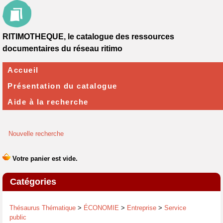
RITIMOTHEQUE, le catalogue des ressources
documentaires du réseau ritimo
Accueil
Présentation du catalogue
Aide à la recherche
Nouvelle recherche
Catégories
Thésaurus Thématique
>
ÉCONOMIE
>
Entreprise
>
Service
public