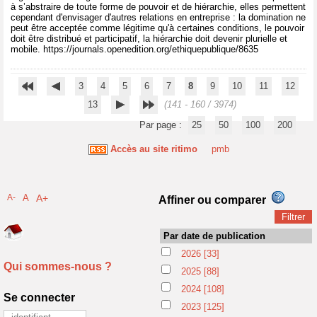
à s’abstraire de toute forme de pouvoir et de hiérarchie, elles permettent
cependant d'envisager d'autres relations en entreprise : la domination ne
peut être acceptée comme légitime qu'à certaines conditions, le pouvoir
doit être distribué et participatif, la hiérarchie doit devenir plurielle et
mobile. https://journals.openedition.org/ethiquepublique/8635
3
4
5
6
7
8
9
10
11
12
13
(141 - 160 / 3974)
Par page :
25
50
100
200
Accès au site ritimo
pmb
A-
A
A+
Affiner ou comparer
Par date de publication
2026
[33]
Qui sommes-nous ?
2025
[88]
2024
[108]
Se connecter
2023
[125]